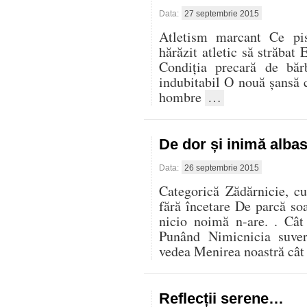
Data:
27 septembrie 2015
Atletism marcant Ce pis
hărăzit atletic să străbat
Condiţia precară de băr
indubitabil O nouă şansă 
hombre
…
De dor și inimă alba
Data:
26 septembrie 2015
Categorică Zădărnicie, c
fără încetare De parcă so
nicio noimă n-are. . Cât
Punând Nimicnicia suve
vedea Menirea noastră cât
Reflecții serene…