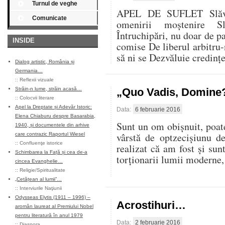
Turnul de veghe
APEL DE SUFLET Slăvite
Comunicate
omenirii moştenire Sl
Întruchipări, nu doar de p
INSIDE
comise De liberul arbitru-
să ni se Dezvăluie credinţ
Dialog artistic, România și
Germania…
::
Reflexii vizuale
Străin-n lume, străin acasă…
„Quo Vadis, Domine
::
Colocvii literare
Apel la Dreptate și Adevăr Istoric:
Data:
6 februarie 2016
Elena Chiaburu despre Basarabia,
Sunt un om obişnuit, poat
1940, și documentele din arhive
vârstă de optzecişiunu d
care contrazic Raportul Wiesel
::
Confluenţe istorice
realizat că am fost şi sun
Schimbarea la Față și cea de-a
torţionarii lumii moderne,
cincea Evanghelie…
::
Religie/Spiritualitate
„Cetățean al lumii”…
::
Interviurile Naţiunii
Odysseas Elytis (1911 – 1996) –
Acrostihuri…
aromân laureat al Premiului Nobel
pentru literatură în anul 1979
Data:
2 februarie 2016
::
Diaspora