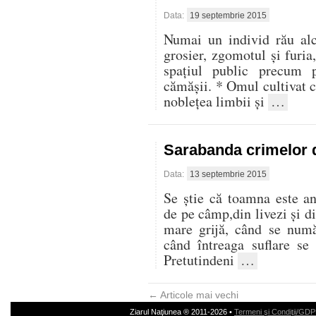
Data:
19 septembrie 2015
Numai un individ rău alcă
grosier, zgomotul şi furia
spaţiul public precum 
cămăşii. * Omul cultivat ca
nobleţea limbii şi
…
Sarabanda crimelor
Data:
13 septembrie 2015
Se ştie că toamna este a
de pe câmp,din livezi şi di
mare grijă, când se numă
când întreaga suflare se 
Pretutindeni
…
←
Articole mai vechi
Ziarul Naţiunea ® 2011-2026 •
Termeni şi Condiţii/GD