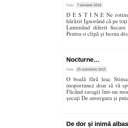
Data:
7 ianuarie 2016
D E S T I N E Ne rotim 
hărăzit Ignorând că pe toţi 
Luminând diferit fiecar
Pentru-o clipă şi bezna di
Nocturne…
Data:
25 octombrie 2015
O boală fără leac Stim
inoportunez doar să vă sp
Făcând ravagii într-un m
şocaţi De anvergura şi put
De dor și inimă alba