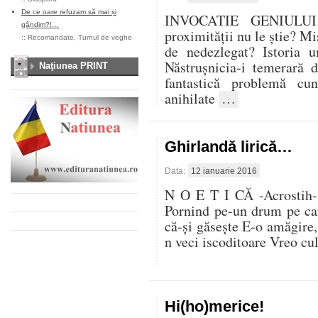
De ce oare refuzam să mai și
INVOCATIE GENIULUI 
gândim?!…
proximităţii nu le ştie? M
::
Recomandate
,
Turnul de veghe
de nedezlegat? Istoria u
Năstruşnicia-i temerară
Naţiunea PRINT
fantastică problemă cuno
anihilate
…
Ghirlandă lirică…
Data:
12 ianuarie 2016
N O E T I CĂ -Acrostih-
Pornind pe-un drum pe car
că-şi găseşte E-o amăgire
n veci iscoditoare Vreo cu
Hi(ho)merice!