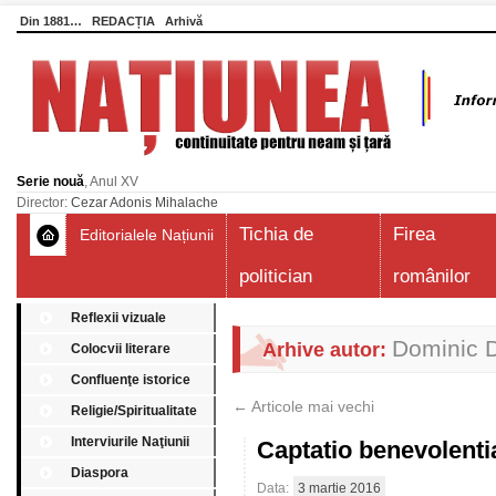
Din 1881…
REDACȚIA
Arhivă
Serie nouă
, Anul XV
Director:
Cezar Adonis Mihalache
Tichia de
Firea
Editorialele Națiunii
politician
românilor
Reflexii vizuale
Dominic 
Arhive autor:
Colocvii literare
Confluenţe istorice
←
Articole mai vechi
Religie/Spiritualitate
Interviurile Naţiunii
Captatio benevolent
Diaspora
Data:
3 martie 2016