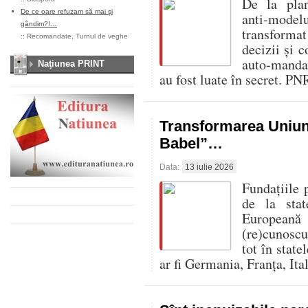
De la pla
De ce oare refuzam să mai și
anti-mode
gândim?!…
transformat
::
Recomandate
,
Turnul de veghe
decizii și c
auto-mandat
Naţiunea PRINT
au fost luate în secret. PN
Transformarea Uniuni
Babel”…
Data:
13 iulie 2026
Fundațiile 
de la sta
Europeană 
(re)cunoscu
tot în stat
ar fi Germania, Franța, Ita