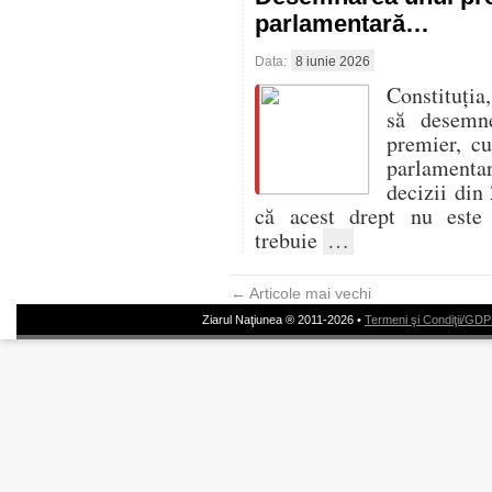
parlamentară…
Data:
8 iunie 2026
Constituția,
să desemne
premier, cu
parlamenta
decizii din 
că acest drept nu este 
trebuie
…
←
Articole mai vechi
Ziarul Naţiunea ® 2011-2026 •
Termeni şi Condiţii/GD