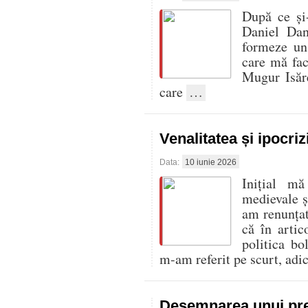
După ce și-
Daniel Da
formeze un
care mă fac
Mugur Isăre
care
…
Venalitatea și ipocriz
Data:
10 iunie 2026
Inițial mă
medievale ș
am renunțat
că în artic
politica b
m-am referit pe scurt, adi
Desemnarea unui pre