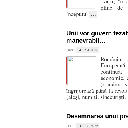
ovații, în 
pline de 
începutul
…
Unii vor guvern fezab
manevrabil…
Data:
19 iunie 2026
România, c
Europeană 
continuat 
economic, 
(românii vr
îngrijorează până la revolt
(aleși, numiți, sinecuriști,
Desemnarea unui pr
Data:
10 iunie 2026