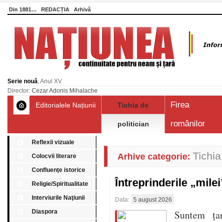
Din 1881…
REDACȚIA
Arhivă
Serie nouă
, Anul XV
Director:
Cezar Adonis Mihalache
Firea
Editorialele Națiunii
Tichia de
românilor
politician
Reflexii vizuale
Tichia
Arhive categorie:
Colocvii literare
Confluenţe istorice
Întreprinderile „mile
Religie/Spiritualitate
Interviurile Naţiunii
Data:
5 august 2026
Diaspora
Suntem țar