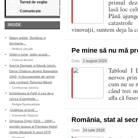
primul dez
Turnul de veghe
lasă loc cel
Comunicate
Până ajung
catastrof
INSIDE
vinovații, suntem deja la c
Dialog artistic, România și
Germania…
Pe mine să nu mă pro
::
Reflexii vizuale
Străin-n lume, străin acasă…
::
Colocvii literare
Data:
2 august 2026
Apel la Dreptate și Adevăr Istoric:
Tabloul I 
Elena Chiaburu despre Basarabia,
nervos prin
1940, și documentele din arhive
cum nu se m
care contrazic Raportul Wiesel
::
Confluenţe istorice
când trei m
Schimbarea la Față și cea de-a
afla că fus
cincea Evanghelie…
::
Religie/Spiritualitate
„Cetățean al lumii”…
::
Interviurile Naţiunii
România, stat al sec
Odysseas Elytis (1911 – 1996) –
aromân laureat al Premiului Nobel
Data:
24 iulie 2026
pentru literatură în anul 1979
::
Diaspora