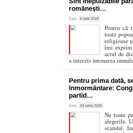
Sînt inepuizabile para
românești…
Data:
6 iulie 2026
Pentru că r
toate popoar
religioase ș
îmi exprim 
actul de di
a interzis intonarea imnul
Pentru prima dată, s
înmormântare: Congr
partid…
Data:
24 iunie 2026
Nu toate pa
alegerile. 
scandal. I