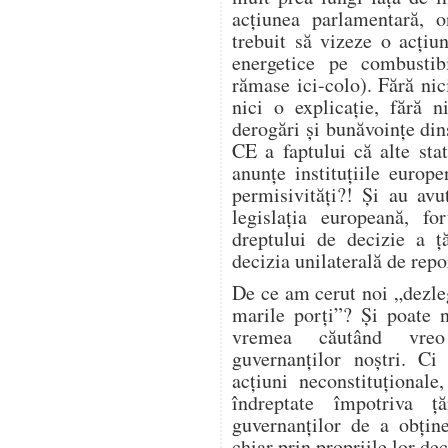
acțiunea parlamentară, on
trebuit să vizeze o acțiu
energetice pe combustibi
rămase ici-colo). Fără nic
nici o explicație, fără 
derogări și bunăvoințe din
CE a faptului că alte sta
anunțe instituțiile euro
permisivități?! Și au avut
legislația europeană, fo
dreptului de decizie a ță
decizia unilaterală de repo
De ce am cerut noi „dezle
marile porți”? Și poate 
vremea căutând vreo 
guvernanților noștri. C
acțiuni neconstituțional
îndreptate împotriva ță
guvernanților de a obține
chiar prin propriile lor dec