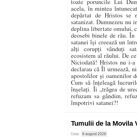
toate poruncile Lui Du
acela, în mintea întuneca
depărtat de Hristos se 
satanizat. Dumnezeu nu in
deplina libertate omului, ci
deosebi binele de rău. În 
satanei își creează un înt
alți corupți vânduți sa
ecosistem al răului. De ce
Niciodată! Hristos nu i-a
declarau că Îl urmează, nic
apostolilor și oamenilor 
Cum să înțeleagă lucruril
înșelați. Îi „trăgea de ur
refuzam sa gândim, refu
împotrivi satanei?!
Tumulii de la Movila
Data:
8 august 2026