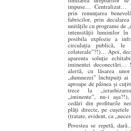
limitarea drepturilor s
impuse… Centralizat… Î
prin renunțarea benevol
fabricilor, prin decalare
unitățile cu programe de „
intensității luminilor î
posibila explozie a infra
circulația publică, l
colaterale”?!)… Apoi, deco
aparenta soluție echitab
iminentei deconectări… Ș
alertă, cu lăsarea unor
„dumnezei” închipuiți ai
aproape de pâinea și cuțitu
trece la „ierarhizarea
„iminente”, nu-i așa?!),
cedări din profiturile n
plăți directe, pe cușetele
(tratate, evident, ca „nece
Povestea se repetă, dară