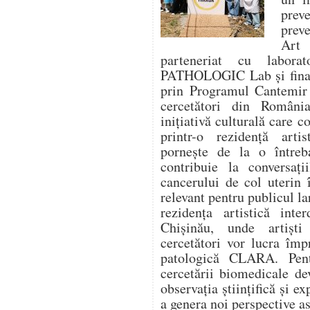
prev
prev
Art
parteneriat cu labora
PATHOLOGIC Lab și finanț
prin Programul Cantemir 
cercetători din Români
inițiativă culturală care 
printr-o rezidență artis
pornește de la o între
contribuie la conversaț
cancerului de col uterin 
relevant pentru publicul la
rezidența artistică inte
Chișinău, unde artiști
cercetători vor lucra îm
patologică CLARA. Pentr
cercetării biomedicale de
observația științifică și ex
a genera noi perspective as