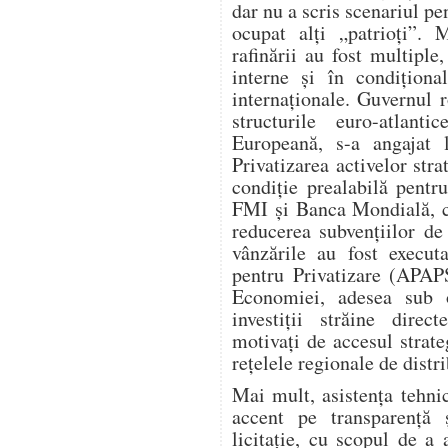
dar nu a scris scenariul p
ocupat alți „patrioți”. 
rafinării au fost multiple,
interne și în condiționa
internaționale. Guvernul 
structurile euro-atla
Europeană, s-a angajat l
Privatizarea activelor stra
condiție prealabilă pent
FMI și Banca Mondială, ca
reducerea subvențiilor de 
vânzările au fost execut
pentru Privatizare (APAPS
Economiei, adesea sub 
investiții străine dire
motivați de accesul strate
rețelele regionale de distri
Mai mult, asistența tehn
accent pe transparență 
licitație, cu scopul de a