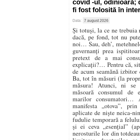
covid -ul, odinioară;
fi fost folosită în in
Data:
7 august 2026
Și totuși, la ce ne trebuia
dacă, pe fond, tot nu pu
noi… Sau, deh’, metehnele
guvernanți prea ispitito
pretext de a mai cons
explicații?… Pentru că, sit
de acum seamănă izbitor 
Ba, tot în măsuri (la propr
măsura! Atunci, ni se
măsoară consumul de en
marilor consumatori… At
manifesta „otova”, prin 
aplicate de niște neica-ni
fudulie temporară a felulu
și ei ceva „esențial” (ap
nerosturile lor din totdea