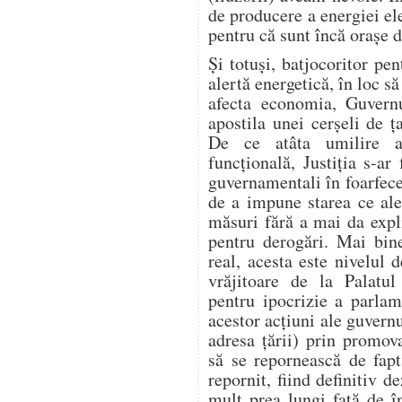
de producere a energiei ele
pentru că sunt încă orașe
Și totuși, batjocoritor pen
alertă energetică, în loc să
afecta economia, Guvern
apostila unei cerșeli de
De ce atâta umilire a 
funcțională, Justiția s-ar 
guvernamentali în foarfecel
de a impune starea ce ale
măsuri fără a mai da expl
pentru derogări. Mai bin
real, acesta este nivelul 
vrăjitoare de la Palatu
pentru ipocrizie a parlame
acestor acțiuni ale guvern
adresa țării) prin promo
să se repornească de fap
repornit, fiind definitiv 
mult prea lungi față de 