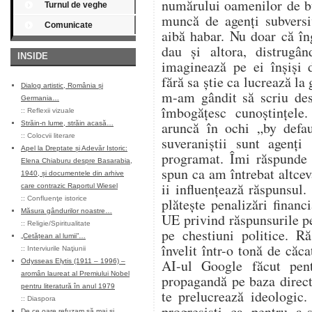
numărului oamenilor de bu
Turnul de veghe
muncă de agenți subversi
Comunicate
aibă habar. Nu doar că în
dau și altora, distrugân
INSIDE
imaginează pe ei înșiși 
fără sa știe ca lucrează la
Dialog artistic, România și
m-am gândit să scriu des
Germania…
îmbogățesc cunoștințele
::
Reflexii vizuale
aruncă în ochi „by defa
Străin-n lume, străin acasă…
::
Colocvii literare
suveraniștii sunt agenți
Apel la Dreptate și Adevăr Istoric:
programat. Îmi răspunde 
Elena Chiaburu despre Basarabia,
spun ca am întrebat altcev
1940, și documentele din arhive
ii influențează răspunsul.
care contrazic Raportul Wiesel
::
Confluenţe istorice
plătește penalizări financ
Măsura gândurilor noastre…
UE privind răspunsurile p
::
Religie/Spiritualitate
pe chestiuni politice. R
„Cetățean al lumii”…
învelit într-o tonă de căca
::
Interviurile Naţiunii
AI-ul Google făcut pen
Odysseas Elytis (1911 – 1996) –
aromân laureat al Premiului Nobel
propagandă pe baza direct
pentru literatură în anul 1979
te prelucrează ideologic.
::
Diaspora
progresiști ca pentru a-
De ce oare refuzam să mai și