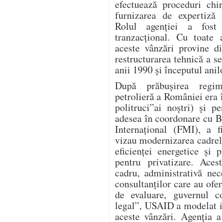
efectuează proceduri chi
furnizarea de expertiză 
Rolul agenției a fost 
tranzacțional. Cu toate
aceste vânzări provine d
restructurarea tehnică a s
anii 1990 și începutul anil
După prăbușirea regimu
petrolieră a României era î
politruci”ai noștri) și 
adesea în coordonare cu 
Internațional (FMI), a f
vizau modernizarea cadrel
eficienței energetice și p
pentru privatizare. Aces
cadru, administrativă nece
consultanților care au ofer
de evaluare, guvernul co
legal”, USAID a modelat i
aceste vânzări. Agenția a