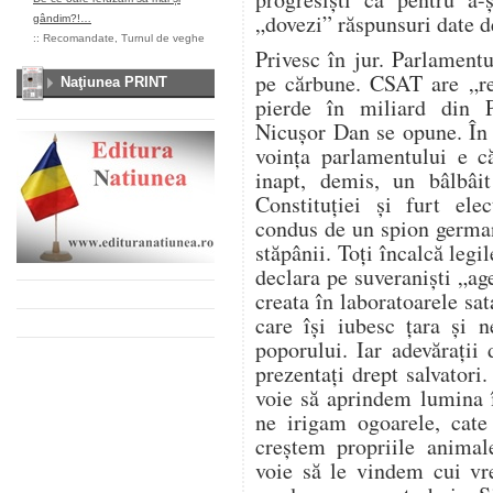
„dovezi” răspunsuri date d
gândim?!…
::
Recomandate
,
Turnul de veghe
Privesc în jur. Parlament
pe cărbune. CSAT are „re
Naţiunea PRINT
pierde în miliard din 
Nicușor Dan se opune. În
voința parlamentului e c
inapt, demis, un bâlbâit
Constituției și furt ele
condus de un spion german
stăpânii. Toți încalcă legil
declara pe suveraniști „age
creata în laboratoarele sa
care își iubesc țara și 
poporului. Iar adevărați
prezentați drept salvatori
voie să aprindem lumina 
ne irigam ogoarele, cat
creștem propriile anima
voie să le vindem cui vr