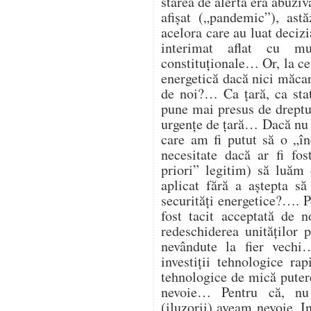
starea de alertă era abuzi
afișat („pandemic”), astă
acelora care au luat deciz
interimat aflat cu mu
constituționale… Or, la ce
energetică dacă nici măcar 
de noi?… Ca țară, ca st
pune mai presus de dreptul
urgențe de țară… Dacă nu 
care am fi putut să o „î
necesitate dacă ar fi fos
priori” legitim) să luăm 
aplicat fără a aștepta să
securități energetice?…. Pe
fost tacit acceptată de 
redeschiderea unităților
nevândute la fier vech
investiții tehnologice ra
tehnologice de mică putere
nevoie… Pentru că, nu
(iluzorii) aveam nevoie. I