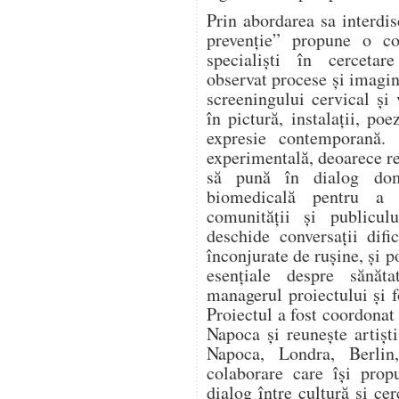
Prin abordarea sa interd
prevenție” propune o col
specialiști în cercetar
observat procese și imagin
screeningului cervical și
în pictură, instalații, po
expresie contemporană. 
experimentală, deoarece re
să pună în dialog dome
biomedicală pentru a 
comunității și publicu
deschide conversații difi
înconjurate de rușine, și 
esențiale despre sănăta
managerul proiectului și 
Proiectul a fost coordonat
Napoca și reunește artiști
Napoca, Londra, Berlin,
colaborare care își pro
dialog între cultură și c