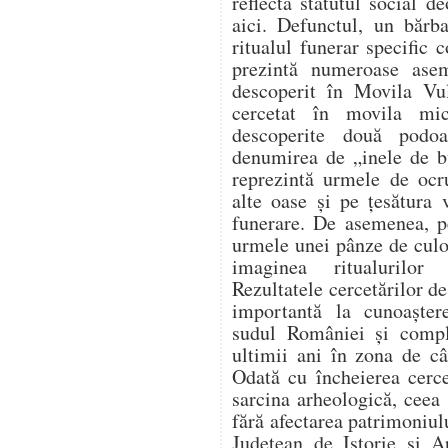
reflectă statutul social 
aici. Defunctul, un bărb
ritualul funerar specific 
prezintă numeroase ase
descoperit în Movila Vu
cercetat în movila mi
descoperite două podo
denumirea de „inele de b
reprezintă urmele de ocru
alte oase și pe țesătura 
funerare. De asemenea, pe
urmele unei pânze de culo
imaginea ritualurilor 
Rezultatele cercetărilor de
importantă la cunoaștere
sudul României și comple
ultimii ani în zona de câ
Odată cu încheierea cercet
sarcina arheologică, ceea 
fără afectarea patrimoniu
Județean de Istorie și A