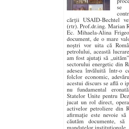
proc
se f
cont
cărții USAID-Bechtel ver
(rtr). Prof.dr.ing. Marian 
Ec. Mihaela-Alina Frigeo
document, de o mare valo
noștri vor uita că Român
petrolului, această lucr
am fost ajutați să „uităm”
sectorului energetic din 
adesea învăluită într-o c
folclor economic, adevăru
acestui discurs se află o i
nu fundamental eronat
Statelor Unite pentru De
jucat un rol direct, opera
activelor petroliere din
afirmație este nevoie să
căutăm documente, să 
mandatelor instituționale, 