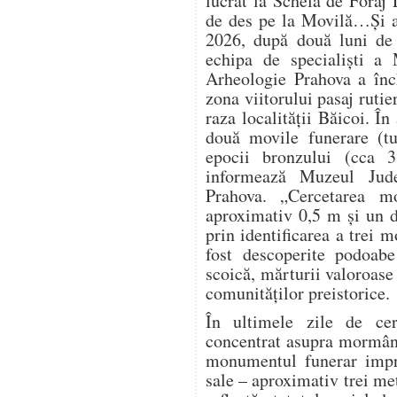
lucrat la Schela de Foraj 
de des pe la Movilă…Și a
2026, după două luni de 
echipa de specialiști a 
Arheologie Prahova a înch
zona viitorului pasaj ruti
raza localității Băicoi. În
două movile funerare (t
epocii bronzului (cca 
informează Muzeul Jude
Prahova. „Cercetarea m
aproximativ 0,5 m și un d
prin identificarea a trei 
fost descoperite podoabe
scoică, mărturii valoroase 
comunităților preistorice.
În ultimele zile de cerc
concentrat asupra mormânt
monumentul funerar impre
sale – aproximativ trei me