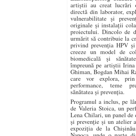
artiștii au creat lucrări
directă din laborator, expl
vulnerabilitate și preve
originale și instalații col
proiectului. Dincolo de d
urmărit să contribuie la c
privind prevenția HPV și
creeze un model de cola
biomedicală și sănătat
împreună pe artiștii Irin
Ghiman, Bogdan Mihai Rad
care vor explora, prin 
performance, teme pre
sănătatea și prevenția.
Programul a inclus, pe lâ
de Valeria Stoica, un pe
Lena Chilari, un panel de d
și prevenție și un atelier 
expoziția de la Chișinău
Napoca, unde o parte din