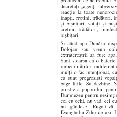
producem ce ne trebuie. Și
decretați „agenți subversiv
reacție la toate nenoroci
inapți, cretini, trădători, i
și bișnițari, votați și puș
cretini, trădători, intelec
bișbițari.
Și când apa Dunării disp
Bolojan sau vreun cole
extratereștrii sa fure ap
Sunt stoarsa ca o baterie
imbecilităților, indiferent
mulți o fac intenționat, 
ca sunt progresiști vopsi
bage fitile. Sa dezbine. 
prostie a poporului, pent
Dumnezeu pentru nesimțir
cei cu ochi, nu vad, cei c
nu gândesc. Rugați-vă
Evanghelia Zilei de azi, 