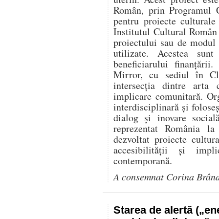
Român, prin Programul C
pentru proiecte culturale
Institutul Cultural Român
proiectului sau de modul î
utilizate. Acestea sunt
beneficiarului finanțării
Mirror, cu sediul în Cl
intersecția dintre arta 
implicare comunitară. Or
interdisciplinară și folose
dialog și inovare social
reprezentat România l
dezvoltat proiecte cultur
accesibilității și impl
contemporană.
A consemnat Corina Brân
Starea de alertă („e