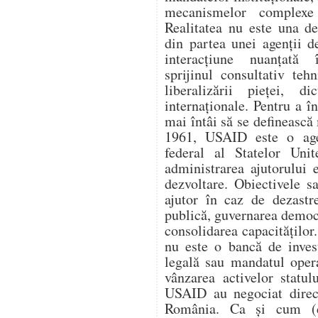
mecanismelor complexe 
Realitatea nu este una d
din partea unei agenții d
interacțiune nuanțată î
sprijinul consultativ teh
liberalizării pieței, di
internaționale. Pentru a 
mai întâi să se definească 
1961, USAID este o age
federal al Statelor Unit
administrarea ajutorului e
dezvoltare. Obiectivele s
ajutor în caz de dezastr
publică, guvernarea democ
consolidarea capacitățilo
nu este o bancă de invest
legală sau mandatul oper
vânzarea activelor statul
USAID au negociat direc
România. Ca și cum (