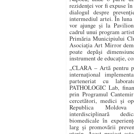
rezidenței vor fi expuse în
dialogul despre prevenți
intermediul artei. În luna
vor ajunge și la Pavilio
cadrul unui program artist
Primăria Municipiului Clu
Asociația Art Mirror dem
poate depăși dimensiun
instrument de educație, co
„CLARA – Artă pentru pre
internațional implement
parteneriat cu labora
PATHOLOGIC Lab, finanța
prin Programul Cantemir 
cercetători, medici și o
Republica Moldova î
interdisciplinară dedi
biomedicale în experienț
larg și promovării preve
uterin. Acest proiect este