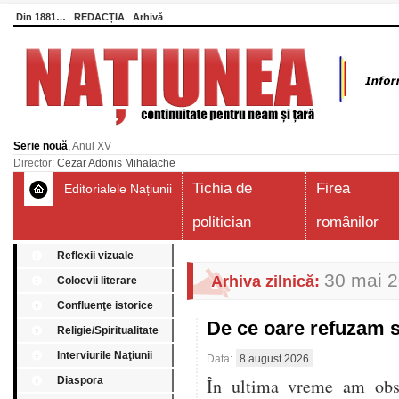
Din 1881…
REDACȚIA
Arhivă
Serie nouă
, Anul XV
Director:
Cezar Adonis Mihalache
Tichia de
Firea
Editorialele Națiunii
politician
românilor
Reflexii vizuale
30 mai 
Arhiva zilnică:
Colocvii literare
Confluenţe istorice
De ce oare refuzam 
Religie/Spiritualitate
Interviurile Naţiunii
Data:
8 august 2026
Diaspora
În ultima vreme am obser