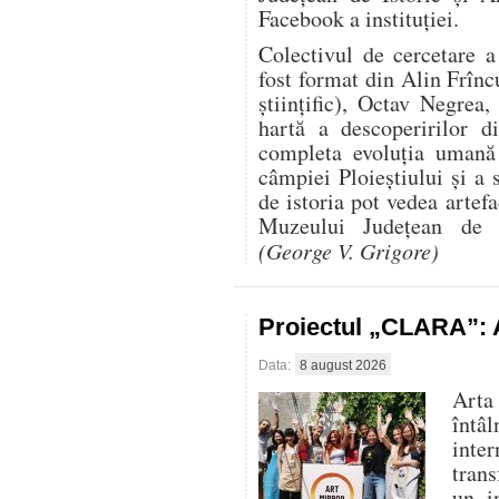
Facebook a instituției.
Colectivul de cercetare 
fost format din Alin Frînc
științific), Octav Negre
hartă a descoperirilor d
completa evoluția uman
câmpiei Ploieștiului și a 
de istoria pot vedea artef
Muzeului Județean de I
(George V. Grigore)
Proiectul „CLARA”: A
Data:
8 august 2026
Arta
întâ
inte
trans
un i