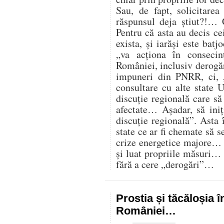
Sau, de fapt, solicitare
răspunsul deja știut?!… 
Pentru că asta au decis cei
exista, și iarăși este batj
„va acționa în consecin
României, inclusiv derogăr
impuneri din PNRR, ci,
consultare cu alte state U
discuție regională care s
afectate… Așadar, să iniț
discuție regională”. Asta 
state ce ar fi chemate să s
crize energetice majore… C
și luat propriile măsuri…
fără a cere „derogări”…
Prostia și tăcăloșia î
României…