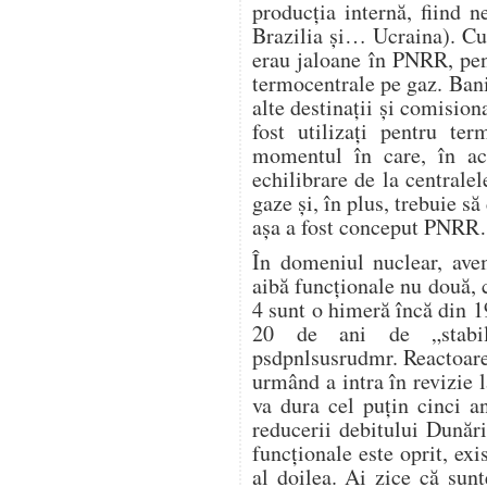
producția internă, fiind 
Brazilia și… Ucraina). Cu
erau jaloane în PNRR, pen
termocentrale pe gaz. Banii
alte destinații și comision
fost utilizați pentru te
momentul în care, în ac
echilibrare de la centrale
gaze și, în plus, trebuie s
așa a fost conceput PNR
În domeniul nuclear, avem
aibă funcționale nu două, c
4 sunt o himeră încă din 1
20 de ani de „stabili
psdpnlsusrudmr. Reactoare
urmând a intra în revizie l
va dura cel puțin cinci a
reducerii debitului Dunări
funcționale este oprit, exi
al doilea. Ai zice că sunt