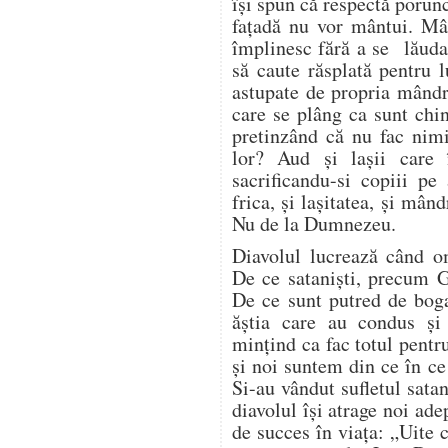
își spun că respectă porun
fațadă nu vor mântui. Mâ
împlinesc fără a se lăuda 
să caute răsplată pentru 
astupate de propria mândri
care se plâng ca sunt chin
pretinzând că nu fac nim
lor? Aud și lașii care 
sacrificandu-si copiii pe
frica, și lașitatea, și mând
Nu de la Dumnezeu.
Diavolul lucrează când 
De ce sataniști, precum G
De ce sunt putred de bogaț
ăștia care au condus ș
mințind ca fac totul pentr
și noi suntem din ce în c
Si-au vândut sufletul satan
diavolul își atrage noi ade
de succes în viața: „Uite 