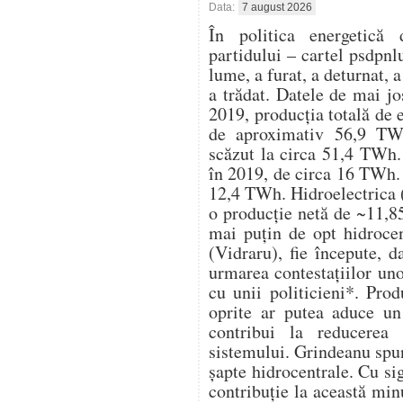
Data:
7 august 2026
În politica energetică 
partidului – cartel psdpnl
lume, a furat, a deturnat, a
a trădat. Datele de mai j
2019, producția totală de 
de aproximativ 56,9 TWh
scăzut la circa 51,4 TWh. 
în 2019, de circa 16 TWh. 
12,4 TWh. Hidroelectrica (
o producție netă de ~11,8
mai puțin de opt hidrocen
(Vidraru), fie începute, d
urmarea contestațiilor un
cu unii politicieni*. Pro
oprite ar putea aduce u
contribui la reducerea 
sistemului. Grindeanu spu
șapte hidrocentrale. Cu s
contribuție la această mi