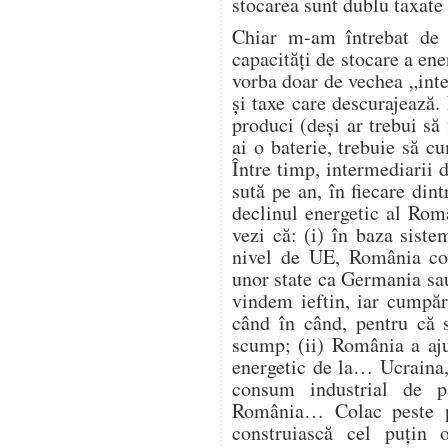
stocarea sunt dublu taxate 
Chiar m-am întrebat de 
capacități de stocare a ene
vorba doar de vechea „intel
și taxe care descurajează
produci (deși ar trebui să 
ai o baterie, trebuie să 
Între timp, intermediarii d
sută pe an, în fiecare din
declinul energetic al Româ
vezi că: (i) în baza siste
nivel de UE, România con
unor state ca Germania sau
vindem ieftin, iar cumpăr
când în când, pentru că s
scump; (ii) România a aju
energetic de la… Ucraina, 
consum industrial de p
România… Colac peste p
construiască cel puțin 