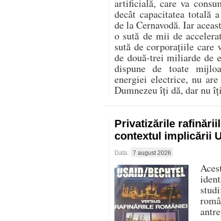
artificială, care va con
decât capacitatea totală 
de la Cernavodă. Iar aceast
o sută de mii de accelerat
sută de corporațiile care 
de două-trei miliarde de
dispune de toate mijlo
energiei electrice, nu are
Dumnezeu îți dă, dar nu îți 
Privatizările rafinări
contextul implicării
Data:
7 august 2026
Aces
iden
stud
româ
antre