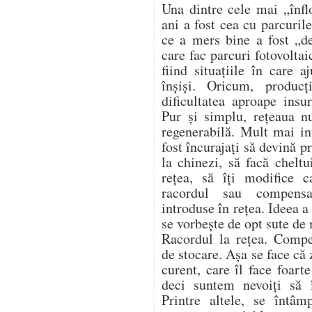
Una dintre cele mai „înflo
ani a fost cea cu parcurile
ce a mers bine a fost „de
care fac parcuri fotovoltai
fiind situațiile în care 
înșiși. Oricum, produc
dificultatea aproape insu
Pur și simplu, rețeaua n
regenerabilă. Mult mai in
fost încurajați să devină 
la chinezi, să facă cheltu
rețea, să îți modifice c
racordul sau compensa
introduse în rețea. Ideea 
se vorbește de opt sute de
Racordul la rețea. Compe
de stocare. Așa se face că
curent, care îl face foart
deci suntem nevoiți să
Printre altele, se întâm