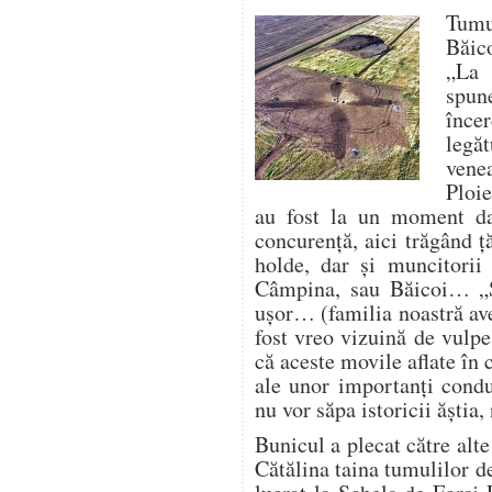
Tumu
Băic
„La 
spun
înc
legă
vene
Ploie
au fost la un moment da
concurență, aici trăgând ț
holde, dar și muncitorii
Câmpina, sau Băicoi… „
ușor… (familia noastră av
fost vreo vizuină de vulp
că aceste movile aflate în
ale unor importanți condu
nu vor săpa istoricii ăștia
Bunicul a plecat către alte
Cătălina taina tumulilor d