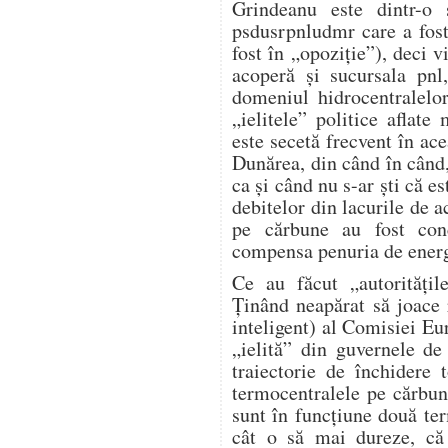
Grindeanu este dintr-o 
psdusrpnludmr care a fost
fost în „opoziție”), deci v
acoperă și sucursala pnl
domeniul hidrocentralelo
„ielitele” politice aflat
este secetă frecvent în ace
Dunărea, din când în când,
ca și când nu s-ar ști că e
debitelor din lacurile de 
pe cărbune au fost conc
compensa penuria de energi
Ce au făcut „autorități
Ținând neapărat să joace r
inteligent) al Comisiei Eur
„ielită” din guvernele d
traiectorie de închidere
termocentralele pe cărbu
sunt în funcțiune două te
cât o să mai dureze, c