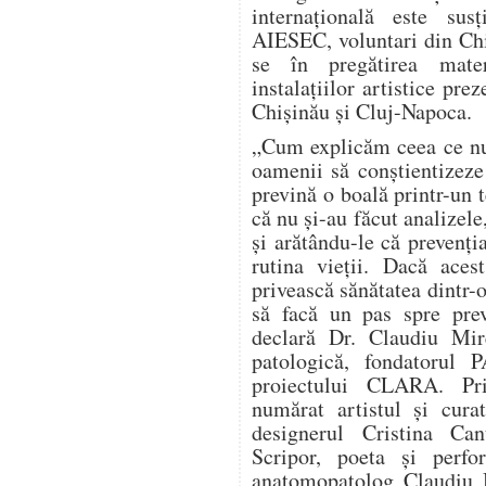
internațională este sus
AIESEC, voluntari din Chi
se în pregătirea materi
instalațiilor artistice prez
Chișinău și Cluj-Napoca.
„Cum explicăm ceea ce nu
oamenii să conștientizeze
prevină o boală printr-un 
că nu și-au făcut analizele
și arătându-le că prevenți
rutina vieții. Dacă aces
privească sănătatea dintr-o
să facă un pas spre prev
declară Dr. Claudiu Mir
patologică, fondatorul
proiectului CLARA. Pri
numărat artistul și cura
designerul Cristina Can
Scripor, poeta și perf
anatomopatolog Claudiu M