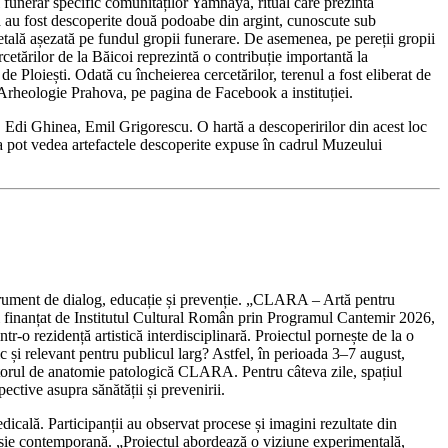
l funerar specific comunităților Yamnaya, ritual care prezintă
a au fost descoperite două podoabe din argint, cunoscute sub
getală așezată pe fundul gropii funerare. De asemenea, pe pereții gropii
cetărilor de la Băicoi reprezintă o contribuție importantă la
e Ploiești. Odată cu încheierea cercetărilor, terenul a fost eliberat de
 Arheologie Prahova, pe pagina de Facebook a instituției.
a, Edi Ghinea, Emil Grigorescu. O hartă a descoperirilor din acest loc
ia pot vedea artefactele descoperite expuse în cadrul Muzeului
instrument de dialog, educație și prevenție. „CLARA – Artă pentru
finanțat de Institutul Cultural Român prin Programul Cantemir 2026,
r-o rezidență artistică interdisciplinară. Proiectul pornește de la o
c și relevant pentru publicul larg? Astfel, în perioada 3–7 august,
boratorul de anatomie patologică CLARA. Pentru câteva zile, spațiul
pective asupra sănătății și prevenirii.
dicală. Participanții au observat procese și imagini rezultate din
presie contemporană. „Proiectul abordează o viziune experimentală,