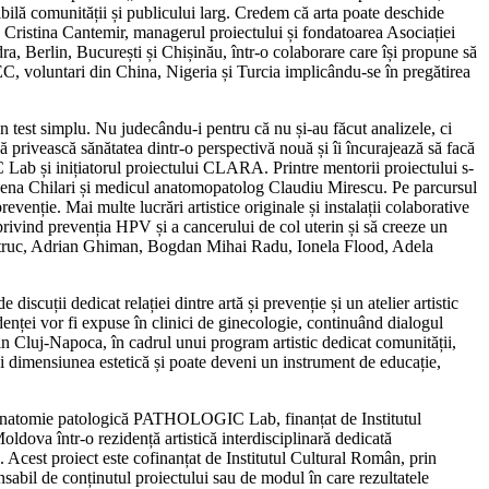
bilă comunității și publicului larg. Credem că arta poate deschide
mă Cristina Cantemir, managerul proiectului și fondatoarea Asociației
ra, Berlin, București și Chișinău, într-o colaborare care își propune să
C, voluntari din China, Nigeria și Turcia implicându-se în pregătirea
 test simplu. Nu judecându-i pentru că nu și-au făcut analizele, ci
să privească sănătatea dintr-o perspectivă nouă și îi încurajează să facă
Lab și inițiatorul proiectului CLARA. Printre mentorii proiectului s-
a Lena Chilari și medicul anatomopatolog Claudiu Mirescu. Pe parcursul
prevenție. Mai multe lucrări artistice originale și instalații colaborative
 privind prevenția HPV și a cancerului de col uterin și să creeze un
a Motruc, Adrian Ghiman, Bogdan Mihai Radu, Ionela Flood, Adela
cuții dedicat relației dintre artă și prevenție și un atelier artistic
denței vor fi expuse în clinici de ginecologie, continuând dialogul
 din Cluj-Napoca, în cadrul unui program artistic dedicat comunității,
 dimensiunea estetică și poate deveni un instrument de educație,
de anatomie patologică PATHOLOGIC Lab, finanțat de Institutul
ldova într-o rezidență artistică interdisciplinară dedicată
. Acest proiect este cofinanțat de Institutul Cultural Român, prin
sabil de conținutul proiectului sau de modul în care rezultatele