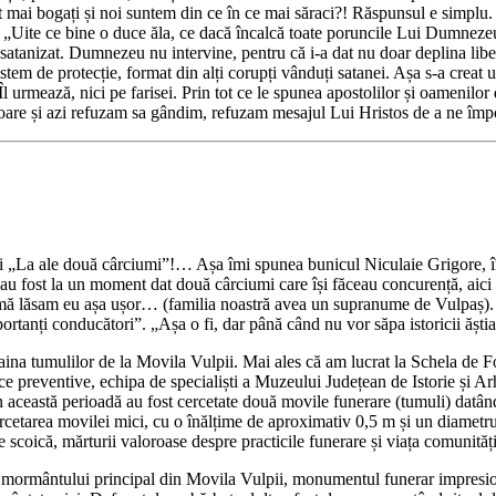
 mai bogați și noi suntem din ce în ce mai săraci?! Răspunsul e simplu. S
a: „Uite ce bine o duce ăla, ce dacă încalcă toate poruncile Lui Dumneze
satanizat. Dumnezeu nu intervine, pentru că i-a dat nu doar deplina libert
sistem de protecție, format din alți corupți vânduți satanei. Așa s-a creat
l urmează, nici pe farisei. Prin tot ce le spunea apostolilor și oamenilo
ce oare și azi refuzam sa gândim, refuzam mesajul Lui Hristos de a ne împo
și „La ale două cârciumi”!… Așa îmi spunea bunicul Niculaie Grigore, 
 au fost la un moment dat două cârciumi care își făceau concurență, aici 
mă lăsam eu așa ușor… (familia noastră avea un supranume de Vulpaș). 
ortanți conducători”. „Așa o fi, dar până când nu vor săpa istoricii ășt
 taina tumulilor de la Movila Vulpii. Mai ales că am lucrat la Schela de 
e preventive, echipa de specialiști a Muzeului Județean de Istorie și Arh
 În această perioadă au fost cercetate două movile funerare (tumuli) dat
tarea movilei mici, cu o înălțime de aproximativ 0,5 m și un diametru de
e scoică, mărturii valoroase despre practicile funerare și viața comunități
ra mormântului principal din Movila Vulpii, monumentul funerar impresion