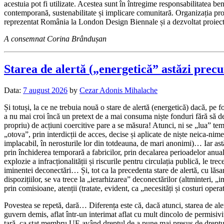
acestuia pot fi utilizate. Acestea sunt în întregime responsabilitatea ben
contemporană, sustenabilitate și implicare comunitară. Organizația prom
reprezentat România la London Design Biennale și a dezvoltat proiecte c
A consemnat Corina Brândușan
Starea de alertă („energetică” astăzi precum
Data:
7 august 2026
by
Cezar Adonis Mihalache
Și totuși, la ce ne trebuia nouă o stare de alertă (energetică) dacă, p
a nu mai croi încă un pretext de a mai consuma niște fonduri fără să de
propriu) de acțiuni coercitive pare a se măsura! Atunci, ni se „lua”
„otova”, prin interdicții de acces, decise și aplicate de niște neica-nim
implacabil, în nerosturile lor din totdeauna, de mari anonimi)… Iar as
prin închiderea temporară a fabricilor, prin decalarea perioadelor anual
explozie a infracționalității și riscurile pentru circulația publică, le t
iminentei deconectări… Și, tot ca la precedenta stare de alertă, cu lăsa
dispozițiilor, se va trece la „ierarhizarea” deconectărilor (altminteri, „
prin comisioane, atenții (tratate, evident, ca „necesități și costuri ope
Povestea se repetă, dară… Diferența este că, dacă atunci, starea de ale
guvern demis, aflat într-un interimat aflat cu mult dincolo de permisiv
țară, ca stat membru UE având dreptul de a pune mai presus de dreptul