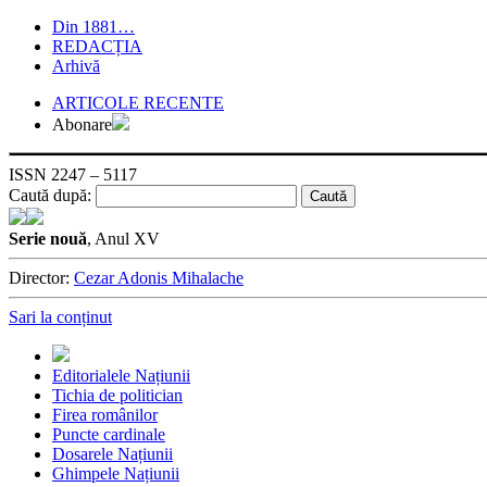
Din 1881…
REDACȚIA
Arhivă
ARTICOLE RECENTE
Abonare
ISSN 2247 – 5117
Caută după:
Serie nouă
, Anul XV
Director:
Cezar Adonis Mihalache
Sari la conținut
Editorialele Națiunii
Tichia de politician
Firea românilor
Puncte cardinale
Dosarele Națiunii
Ghimpele Națiunii