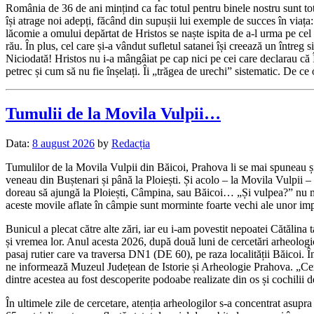
România de 36 de ani mințind ca fac totul pentru binele nostru sunt tot
își atrage noi adepți, făcând din supușii lui exemple de succes în viaț
lăcomie a omului depărtat de Hristos se naște ispita de a-l urma pe cel 
rău. În plus, cel care și-a vândut sufletul satanei își creează un întreg 
Niciodată! Hristos nu i-a mângâiat pe cap nici pe cei care declarau că Î
petrec și cum să nu fie înșelați. Îi „trăgea de urechi” sistematic. De 
Tumulii de la Movila Vulpii…
Data:
8 august 2026
by
Redacția
Tumulilor de la Movila Vulpii din Băicoi, Prahova li se mai spuneau 
veneau din Buștenari și până la Ploiești. Și acolo – la Movila Vulpii –
doreau să ajungă la Ploiești, Câmpina, sau Băicoi… „Și vulpea?” nu 
aceste movile aflate în câmpie sunt morminte foarte vechi ale unor imp
Bunicul a plecat către alte zări, iar eu i-am povestit nepoatei Cătălina
și vremea lor. Anul acesta 2026, după două luni de cercetări arheologic
pasaj rutier care va traversa DN1 (DE 60), pe raza localității Băicoi.
ne informează Muzeul Județean de Istorie și Arheologie Prahova. „Cerce
dintre acestea au fost descoperite podoabe realizate din os și cochilii d
În ultimele zile de cercetare, atenția arheologilor s-a concentrat asup