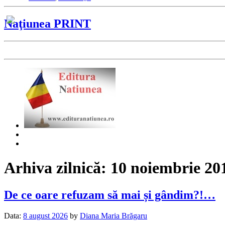
Naţiunea PRINT
Arhiva zilnică:
10 noiembrie 20
De ce oare refuzam să mai și gândim?!…
Data:
8 august 2026
by
Diana Maria Brăgaru