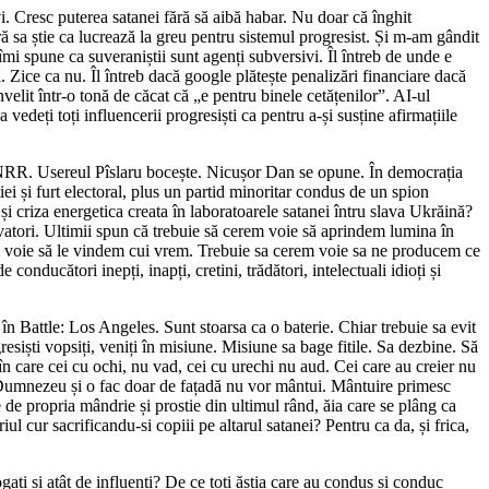
. Cresc puterea satanei fără să aibă habar. Nu doar că înghit
ră sa știe ca lucrează la greu pentru sistemul progresist. Și m-am gândit
mi spune ca suveraniștii sunt agenți subversivi. Îl întreb de unde e
 Zice ca nu. Îl întreb dacă google plătește penalizări financiare dacă
elit într-o tonă de căcat că „e pentru binele cetățenilor”. AI-ul
eți toți influencerii progresiști ca pentru a-și susține afirmațiile
PNRR. Usereul Pîslaru bocește. Nicușor Dan se opune. În democrația
ei și furt electoral, plus un partid minoritar condus de un spion
 și criza energetica creata în laboratoarele satanei întru slava Ukrăină?
lvatori. Ultimii spun că trebuie să cerem voie să aprindem lumina în
m voie să le vindem cui vrem. Trebuie sa cerem voie sa ne producem ce
conducători inepți, inapți, cretini, trădători, intelectuali idioți și
n Battle: Los Angeles. Sunt stoarsa ca o baterie. Chiar trebuie sa evit
esiști vopsiți, veniți în misiune. Misiune sa bage fitile. Sa dezbine. Să
n care cei cu ochi, nu vad, cei cu urechi nu aud. Cei care au creier nu
i Dumnezeu și o fac doar de fațadă nu vor mântui. Mântuire primesc
e de propria mândrie și prostie din ultimul rând, ăia care se plâng ca
iul cur sacrificandu-si copiii pe altarul satanei? Pentru ca da, și frica,
i și atât de influenți? De ce toți ăștia care au condus și conduc