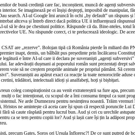
nilor de bună credință care fac, inconștient, muncă de agenți subversivi
interior. Se imaginează pe ei înșiși deștepți, imposibil de manipulat, fă
Dau search. AI-ul Google îmi aruncă în ochi „by default” un răspuns și î
ebat altceva și întreb direct dacă politica UE ii influențează răspunsul.
ul să le dea pe chestiuni politice. Răspunde că da. Bine-nteles, totul înv
ivelor UE. Nu răspunde corect, ci te prelucrează ideologic. De aceea ved
ne. CSAT are „rezerve”. Bolojan tipă că România pierde în miliard din 
remier inapt, demis, un bâlbâit pus președinte prin încălcarea Constituți
 legătură e între AI-ul care ii declara pe suveraniști „agenți subversivi”
ului. Iar adevărații dușmani ai poporului român sunt prezentați drept sa
 cerem voie să ne creștem propriile animale pe propriul pământ. Să cere
ivi”. Suveraniștii au apărut exact ca reacție la toate nenorocirile aduse de 
 cretini, trădători, intelectuali idioți și analfabeți, hoți și bișbițari.
un coleg conspiraționist ca au venit extratereștrii sa fure apa, precum î
a mulți o fac intenționat, cu scopul de a îmi consuma timpul ca sunt progr
ja sistemul. Ne arde Dumnezeu pentru nesimțirea noastră. Trăim vremuri î
i, Hristos ne amintește că aceia care își spun că respectă poruncile Lu
i fără să caute răsplată pentru lucrul bun. Aud și cei cu urechile astupat
ntru ca se tem pentru copiii lor? Aud și lașii care își țin la adăpost propr
zeu.
, precum Gates, Soroș ori Ursula înfloresc?! De ce sunt putred de bogaț