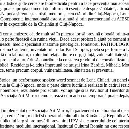
 artistice și de cercetare biomedicală pentru a face prevenția mai accesi
, și poate apropia oamenii de informații esențiale despre sănătate”, afir
-Napoca și reunește artiști, mentori și cercetători din Cluj-Napoca, Lond
 Componenta internațională este susținută și prin parteneriatul cu AIESE
erior în expozițiile de la Chișinău și Cluj-Napoca.
nștientizeze cât de mult stă în puterea lor să prevină o boală printr-un
o parte firească din rutina vieții. Dacă acest proiect îi ajută pe oameni 
 Mirescu, medic specialist anatomie patologică, fondatorul PATHOLOGIC 
 Cristina Cantemir, inventatorul Tudor Paul Scripor, poeta și performer
ctă din laborator, explorând relația dintre corp, știință, vulnerabilitate și 
, proiectul a urmărit să contribuie la creșterea gradului de conștientizare
publică. Rezidența i-a adus împreună pe artiștii Irina Bardiță, Mihael
ce, teme precum corpul, vulnerabilitatea, sănătatea și prevenția.
toica, un performance spoken word semnat de Lena Chilari, un panel de dis
ua la Cluj-Napoca, unde o parte dintre lucrările realizate în cadrul rezi
a noiembrie, rezultatele proiectului vor ajunge și la Pavilionul Tinerilor
ă, Asociația Art Mirror demonstrează cum arta contemporană poate depăși
al implementat de Asociația Art Mirror, în parteneriat cu laboratorul 
, cercetători, medici și operatori culturali din România și Republica Mo
publicului larg și promovării prevenirii HPV și a cancerului de col uterin
stinate mediului internațional. Institutul Cultural Român nu este respon