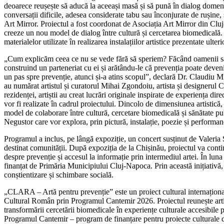
deoarece reușește să aducă la aceeași masă și să pună în dialog domenii
conversații dificile, adesea considerate tabu sau înconjurate de rușine
Art Mirror. Proiectul a fost coordonat de Asociația Art Mirror din Cluj
creeze un nou model de dialog între cultură și cercetarea biomedicală.
materialelor utilizate în realizarea instalațiilor artistice prezentate ult
„Cum explicăm ceea ce nu se vede fără să speriem? Făcând oamenii să co
construind un parteneriat cu ei și arătându-le că prevenția poate deveni 
un pas spre prevenție, atunci și-a atins scopul”, declară Dr. Claudiu
au numărat artistul și curatorul Mihai Zgondoiu, artista și designerul
rezidenței, artiștii au creat lucrări originale inspirate de experiența dire
vor fi realizate în cadrul proiectului. Dincolo de dimensiunea artistică
model de colaborare între cultură, cercetare biomedicală și sănătate 
Negustor care vor explora, prin pictură, instalație, poezie și performan
Programul a inclus, pe lângă expoziție, un concert susținut de Valeria S
destinat comunității. După expoziția de la Chișinău, proiectul va contin
despre prevenție și accesul la informație prin intermediul artei. În lun
finanțat de Primăria Municipiului Cluj-Napoca. Prin această inițiativ
conștientizare și schimbare socială.
„CLARA – Artă pentru prevenție” este un proiect cultural internațion
Cultural Român prin Programul Cantemir 2026. Proiectul reunește artiști
transformării cercetării biomedicale în experiențe culturale accesibile 
Programul Cantemir – program de finanțare pentru proiecte culturale de