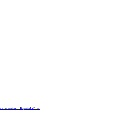
e care contrazic Raportul Wiesel