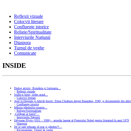
Reflexii vizuale
Colocvii literare
Confluenţe istorice
Religie/Spiritualitate
Interviurile Naţiunii
Diaspora
Turnul de veghe
Comunicate
INSIDE
Dialog artistic, România și Germania…
::
Reflexii vizuale
Străin-n lume, străin acasă…
::
Colocvii literare
Apel la Dreptate și Adevăr Istoric: Elena Chiaburu despre Basarabia, 1940, și documentele din arhiv
::
Confluenţe istorice
Măsura gândurilor noastre…
::
Religie/Spiritualitate
„Cetățean al lumii”…
::
Interviurile Naţiunii
Odysseas Elytis (1911 – 1996) – aromân laureat al Premiului Nobel pentru literatură în anul 1979
::
Diaspora
De ce oare refuzam să mai și gândim?!…
::
Recomandate
,
Turnul de veghe