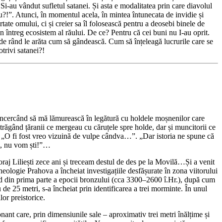
i-au vândut sufletul satanei. Și asta e modalitatea prin care diavolul
u?!”. Atunci, în momentul acela, în mintea întunecata de invidie și
ate omului, ci și creier sa îl folosească pentru a deosebi binele de
 un întreg ecosistem al răului. De ce? Pentru că cei buni nu I-au oprit.
r de rând le arăta cum să gândească. Cum să înțeleagă lucrurile care se
trivi satanei?!
încercând să mă lămurească în legătură cu holdele moșnenilor care
trăgând țăranii ce mergeau cu căruțele spre holde, dar și muncitorii ce
„O fi fost vreo vizuină de vulpe cândva…”. „Dar istoria ne spune că
ia, nu vom ști!”…
Foraj Liliești zece ani și treceam destul de des pe la Movilă…Și a venit
eologie Prahova a încheiat investigațiile desfășurate în zona viitorului
ând din prima parte a epocii bronzului (cca 3300–2600 î.Hr.), după cum
 25 metri, s-a încheiat prin identificarea a trei morminte. În unul
lor preistorice.
ant care, prin dimensiunile sale – aproximativ trei metri înălțime și