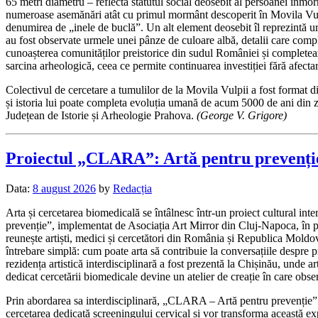
65 metri diametru – reflectă statutul social deosebit al persoanei înmor
numeroase asemănări atât cu primul mormânt descoperit în Movila Vulpi
denumirea de „inele de buclă”. Un alt element deosebit îl reprezintă ur
au fost observate urmele unei pânze de culoare albă, detalii care comple
cunoașterea comunităților preistorice din sudul României și completează 
sarcina arheologică, ceea ce permite continuarea investiției fără afec
Colectivul de cercetare a tumulilor de la Movila Vulpii a fost format d
și istoria lui poate completa evoluția umană de acum 5000 de ani din zo
Județean de Istorie și Arheologie Prahova.
(George V. Grigore)
Proiectul „CLARA”: Artă pentru prevenți
Data:
8 august 2026
by
Redacția
Arta și cercetarea biomedicală se întâlnesc într-un proiect cultural int
prevenție”, implementat de Asociația Art Mirror din Cluj-Napoca, în
reunește artiști, medici și cercetători din România și Republica Moldova
întrebare simplă: cum poate arta să contribuie la conversațiile despre 
rezidența artistică interdisciplinară a fost prezentă la Chișinău, unde 
dedicat cercetării biomedicale devine un atelier de creație în care observ
Prin abordarea sa interdisciplinară, „CLARA – Artă pentru prevenție” pro
cercetarea dedicată screeningului cervical și vor transforma această ex