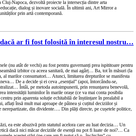
în Cluj-Napoca, dezvoltă proiecte la intersecția dintre arta
ucație, dialog și inovare socială. În ultimii ani, Art Mirror a
unităților prin artă contemporană.
dacă ar fi fost folosită în interesul nostru…
le (nu atât de vechi) au fost pentru guvernanți prea ispititoare pentru
 seamănă izbitor cu aceea sanitară, de mai agârț… Ba, tot în măsuri (la
 al marilor consumatori… Atunci, limitarea drepturilor se manifesta
i cineva… De a decide și ei ceva „esențial” (apoi, întorcându-se,
ntralizat… Întâi, pe metoda autoimpunerii, prin renunțarea benevolă,
ea intensității luminilor în marile orașe (ce va mai conta posibila
centru prin aparenta soluție echitabilă de înștiințare în prealabil a
 aflați însă mult mai aproape de pâinea și cuțitul deciziilor și
le nerepartizate, din dividente…. Din plăți directe, pe cușetele politice,
ăzi, ea este abuzivă prin statutul acelora care au luat decizia… Un
getică dacă nici măcar deciziile de esență nu pot fi luate de noi?… Ca
mele acestei stări (pe care am fi putut să o „încărcăm” cu