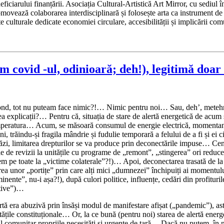
eficiarului finanțării. Asociația Cultural-Artistică Art Mirror, cu sediul 
ovează colaborarea interdisciplinară și folosește arta ca instrument de ed
ulturale dedicate economiei circulare, accesibilității și implicării com
 covid -ul, odinioară; deh!), legitimă doar 
e fond, tot nu puteam face nimic?!… Nimic pentru noi… Sau, deh’, metehne
a explicații?… Pentru că, situația de stare de alertă energetică de acum
 temperatura… Acum, se măsoară consumul de energie electrică, momentan,
eni, trăindu-și fragila mândrie și fudulie temporară a felului de a fi și e
tăzi, limitarea drepturilor se va produce prin deconectările impuse… Ce
e de revizii la unitățile cu programe de „remont”, „stingerea” ori reducer
recem pe toate la „victime colaterale”?!)… Apoi, deconectarea trasată de la 
rea unor „portițe” prin care alți mici „dumnezei” închipuiți ai momentului,
iminente”, nu-i așa?!), după culori politice, influențe, cedări din profituri
rative”)…
rtă era abuzivă prin însăși modul de manifestare afișat („pandemic”), ast
itățile constituționale… Or, la ce bună (pentru noi) starea de alertă ener
 comunitar propriile necesități și urgențe de țară… Dacă nu putem, în nu