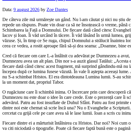
Data:
9 august 2026
by
Zoe Dantes
De câteva zile mă urmărește un gând. Nu l-am căutat și nici nu știu de 
repede un răspuns. Poate vin doar ca să ne însoțească o vreme, până când 
Schimbarea la Față a Domnului. De fiecare dată când citesc Evanghelia
Iacov și Ioan. Îi văd urcând în tăcere. Îi văd lăsând în urmă lumea, gri
văzuse. Și, în timp ce Se ruga, chipul Domnului a strălucit înaintea lo
ceea ce vedea, a rostit aproape fără să-și dea seama: „Doamne, bine e
Cred că fiecare om care L-a întâlnit cu adevărat pe Dumnezeu a avut, 
Dumnezeu avea un alt plan. Din nor s-a auzit glasul Tatălui: „Acesta es
fiecare dată când citesc acest fragment, mă surprind gândindu-mă nu 
începea după ce lumina fusese văzută. În vale îi aștepta aceeași lume. A
nu S-a schimbat Hristos. El era dintotdeauna Lumina lumii. S-au schimba
la un moment dat, propriul Tabor.
O rugăciune care îi schimbă inima. O încercare prin care descoperă că 
Dumnezeu nu este doar o idee în care crede. Este o prezență care îi sc
adevărul. Patru au fost insuflate de Duhul Sfânt. Patru au fost primite 
dintre noi este chemat să scrie încă una? Nu o Evanghelie a Scripturii.
cercetat cu grijă cele pe care avea să le lase lumii. Ioan a scris cu i
Fiecare dintre ei a mărturisit întâlnirea cu Hristos. Dar noi? Noi cum o
va citi niciodată o tipografie. Poate că fiecare faptă bună este o pagi