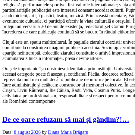
religioasă; performanțele sportive; festivalurile internaționale; viața 
particularitățile publicației este interesul constant acordat culturii. Puț
academicieni; artiști plastici; teatru; muzică. Prin această orientare, F
evenimente culturale, ci participă efectiv la viața culturală a orașului. 
prilejul aniversării a 30 de ani de existență, redactorul-șef Comin Puriș
încrederea de care publicația continuă să se bucure în rândul cititorilor
Clujul este un spațiu multicultural. În paginile ziarului coexistă: univer
contribuie la construirea imaginii publice a acestuia. Sociologic vorbi
apariție neîntreruptă, colecțiile ziarului constituie o arhivă impresion
acumularea zilnică a informației, presa devine istorie.
Orașele importante își construiesc identitatea prin instituții. Univer
aceeași categorie poate fi așezat și cotidianul Făclia, deoarece reflectă
reprezintă mult mai mult decât o publicație de informație locală. El est
între administrație și cetățean; constructor al memoriei colective. În ace
Crișan, Liviu Râureanu, Ilie Călian, Radu Vida, Cosmin Puriș. Longevi
activitatea pe profesionalism, responsabilitate și respect pentru comuni
ale României contemporane.
De ce oare refuzam să mai și gândim?!…
Data:
8 august 2026
by
Diana Maria Brăgaru