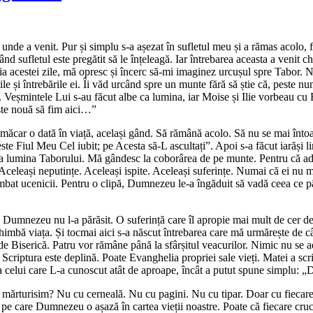
unde a venit. Pur și simplu s-a așezat în sufletul meu și a rămas acolo, 
sufletul este pregătit să le înțeleagă. Iar întrebarea aceasta a venit chia
 acestei zile, mă opresc și încerc să-mi imaginez urcușul spre Tabor. N
jile și întrebările ei. Îi văd urcând spre un munte fără să știe că, peste
r. Veșmintele Lui s-au făcut albe ca lumina, iar Moise și Ilie vorbeau cu 
ste nouă să fim aici…”
măcar o dată în viață, același gând. Să rămână acolo. Să nu se mai înto
te Fiul Meu Cel iubit; pe Acesta să-L ascultați”. Apoi s-a făcut iarăși l
la lumina Taborului. Mă gândesc la coborârea de pe munte. Pentru că ad
celeași neputințe. Aceleași ispite. Aceleași suferințe. Numai că ei nu ma
t ucenicii. Pentru o clipă, Dumnezeu le-a îngăduit să vadă ceea ce până 
Dumnezeu nu l-a părăsit. O suferință care îl apropie mai mult de cer dec
himbă viața. Și tocmai aici s-a născut întrebarea care mă urmărește de 
de Biserică. Patru vor rămâne până la sfârșitul veacurilor. Nimic nu se a
 Scriptura este deplină. Poate Evanghelia propriei sale vieți. Matei a scr
nima celui care L-a cunoscut atât de aproape, încât a putut spune simplu: 
 mărturisim? Nu cu cerneală. Nu cu pagini. Nu cu tipar. Doar cu fiecare z
nă pe care Dumnezeu o așază în cartea vieții noastre. Poate că fiecare cr