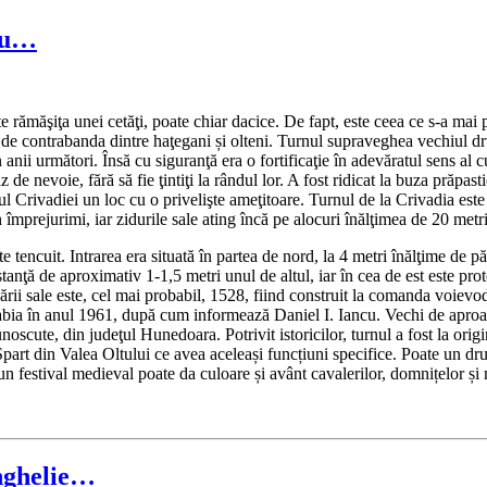
diu…
te rămăşiţa unei cetăţi, poate chiar dacice. De fapt, este ceea ce s-a mai
âns de contrabanda dintre haţegani și olteni. Turnul supraveghea vechiul 
ii următori. Însă cu siguranţă era o fortificaţie în adevăratul sens al cu
de nevoie, fără să fie ţintiţi la rândul lor. A fost ridicat la buza prăpasti
urnul Crivadiei un loc cu o privelişte ameţitoare. Turnul de la Crivadia e
n împrejurimi, iar zidurile sale ating încă pe alocuri înălţimea de 20 metri
ste tencuit. Intrarea era situată în partea de nord, la 4 metri înălţime de 
tanţă de aproximativ 1-1,5 metri unul de altul, iar în cea de est este prote
cării sale este, cel mai probabil, 1528, fiind construit la comanda voiev
at abia în anul 1961, după cum informează Daniel I. Iancu. Vechi de aproa
scute, din judeţul Hunedoara. Potrivit istoricilor, turnul a fost la ori
rt din Valea Oltului ce avea aceleași funcțiuni specifice. Poate un dru
r un festival medieval poate da culoare și avânt cavalerilor, domnițelor și 
anghelie…