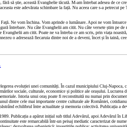
e, fără să știe, această Evanghelie tăcută. M-am întrebat adesea de ce c
ă aceasta este adevărata schimbare la față. Nu aceea care s-a petrecut pe T
ață. Ne vom închina. Vom aprinde o lumânare. Apoi ne vom întoarce fiecar
ngură întrebare. Nu câte Evanghelii am citit. Nu câte versete știm pe de 
anghelii am citit. Poate ne va întreba ce am scris, prin viața noastră,
zeu o adresează fiecaruia dintre noi de a deveni, încet și în taină, ceea
…
elegerea evoluției unei comunități. În cazul municipiului Cluj-Napoca, co
rilor sociale, culturale, economice și politice ale orașului. Lucrarea de 
i memoriale. Istoria unui oraș poate fi reconstituită nu numai prin document
și unul dintre cele mai importante centre culturale ale României, cotidian
păstrând echilibrul între actualitate și memoria colectivă. Publicația a d
989. Publicația a apărut inițial sub titlul Adevărul, apoi Adevărul în Li
ntinuitate este remarcabilă într-un peisaj mediatic caracterizat de numeroa
sesc: dezvoltarea urbanistică; investițiile publice; activitatea universită