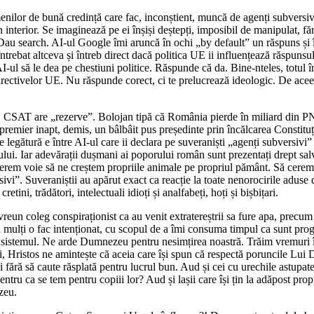
nilor de bună credință care fac, inconștient, muncă de agenți subversivi
interior. Se imaginează pe ei înșiși deștepți, imposibil de manipulat, fă
Dau search. AI-ul Google îmi aruncă în ochi „by default” un răspuns și î
ebat altceva și întreb direct dacă politica UE ii influențează răspunsul.
ul să le dea pe chestiuni politice. Răspunde că da. Bine-nteles, totul înv
ivelor UE. Nu răspunde corect, ci te prelucrează ideologic. De aceea ved
ne. CSAT are „rezerve”. Bolojan tipă că România pierde în miliard din 
remier inapt, demis, un bâlbâit pus președinte prin încălcarea Constituți
 legătură e între AI-ul care ii declara pe suveraniști „agenți subversivi”
ului. Iar adevărații dușmani ai poporului român sunt prezentați drept sa
 cerem voie să ne creștem propriile animale pe propriul pământ. Să cere
ivi”. Suveraniștii au apărut exact ca reacție la toate nenorocirile aduse de 
 cretini, trădători, intelectuali idioți și analfabeți, hoți și bișbițari.
un coleg conspiraționist ca au venit extratereștrii sa fure apa, precum î
a mulți o fac intenționat, cu scopul de a îmi consuma timpul ca sunt progr
ja sistemul. Ne arde Dumnezeu pentru nesimțirea noastră. Trăim vremuri î
i, Hristos ne amintește că aceia care își spun că respectă poruncile Lu
i fără să caute răsplată pentru lucrul bun. Aud și cei cu urechile astupat
ntru ca se tem pentru copiii lor? Aud și lașii care își țin la adăpost propr
zeu.