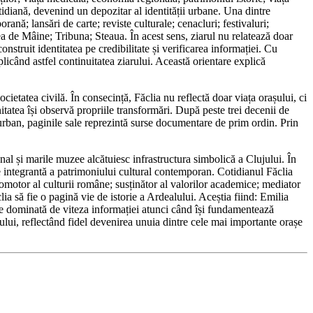
otidiană, devenind un depozitar al identității urbane. Una dintre
rană; lansări de carte; reviste culturale; cenacluri; festivaluri;
tea de Mâine; Tribuna; Steaua. În acest sens, ziarul nu relatează doar
onstruit identitatea pe credibilitate și verificarea informației. Cu
plicând astfel continuitatea ziarului. Această orientare explică
ocietatea civilă. În consecință, Făclia nu reflectă doar viața orașului, ci
tatea își observă propriile transformări. După peste trei decenii de
i urban, paginile sale reprezintă surse documentare de prim ordin. Prin
al și marile muzee alcătuiesc infrastructura simbolică a Clujului. În
arte integrantă a patrimoniului cultural contemporan. Cotidianul Făclia
romotor al culturii române; susținător al valorilor academice; mediator
lia să fie o pagină vie de istorie a Ardealului. Aceștia fiind: Emilia
e dominată de viteza informației atunci când își fundamentează
lului, reflectând fidel devenirea unuia dintre cele mai importante orașe