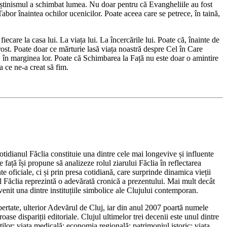
reștinismul a schimbat lumea. Nu doar pentru că Evangheliile au fost
abor înaintea ochilor ucenicilor. Poate aceea care se petrece, în taină,
e la casa lui. La viața lui. La încercările lui. Poate că, înainte de
rost. Poate doar ce mărturie lasă viața noastră despre Cel în Care
 în marginea lor. Poate că Schimbarea la Față nu este doar o amintire
 ce ne-a creat să fim.
tidianul Făclia constituie una dintre cele mai longevive și influente
față își propune să analizeze rolul ziarului Făclia în reflectarea
e oficiale, ci și prin presa cotidiană, care surprinde dinamica vieții
ul Făclia reprezintă o adevărată cronică a prezentului. Mai mult decât
evenit una dintre instituțiile simbolice ale Clujului contemporan.
bertate, ulterior Adevărul de Cluj, iar din anul 2007 poartă numele
se dispariții editoriale. Clujul ultimelor trei decenii este unul dintre
ților; viața medicală; economia regională; patrimoniul istoric; viața