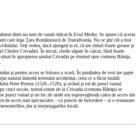
 păstrat dintr-un turn de vamă ridicat în Evul Mediu. Se spune că acesta
drum care lega Ţara Românească de Transilvania. Nu se ştie cât a fost
vântului. Veţi vedea, dacă ajungeți la el, că are ziduri foarte groase şi
ei Cheilor Crivadiei. În trecut, cheile săpate în calcar, fiind foarte
ste situat în apropierea satului Crivadia pe drumul spre comuna Băniţa,
.
pământ şi pentru acces se folosea o scară. În jumătatea de vest are şapte
jat natural datorită terenului accidentat, ceea ce a făcut inutilă
odului Petre Pereny (1526 -1529), şi având şi rol de punct vamal.
pe cinci secole, turnul-cetate de la Crivadia (comuna Băniţa) se
gine punct vamal şi un loc de unde era supravegheată calea de acces din
m de acces mai spectaculos – cu puncte de belvedere – și o restaurare
menestrelilor, dar și meșteșugarilor locali.