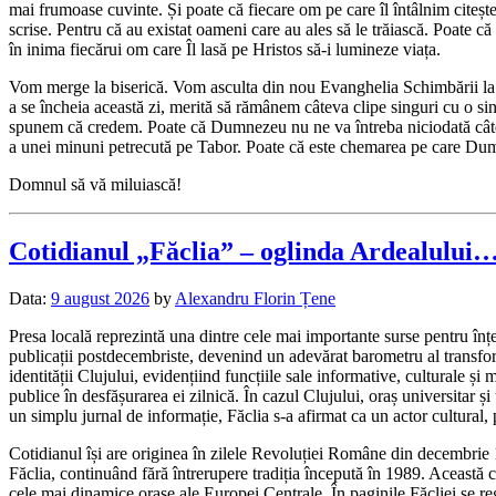
mai frumoase cuvinte. Și poate că fiecare om pe care îl întâlnim citeșt
scrise. Pentru că au existat oameni care au ales să le trăiască. Poate c
în inima fiecărui om care Îl lasă pe Hristos să-i lumineze viața.
Vom merge la biserică. Vom asculta din nou Evanghelia Schimbării la F
a se încheia această zi, merită să rămânem câteva clipe singuri cu o si
spunem că credem. Poate că Dumnezeu nu ne va întreba niciodată câte Ev
a unei minuni petrecută pe Tabor. Poate că este chemarea pe care Dumne
Domnul să vă miluiască!
Cotidianul „Făclia” – oglinda Ardealului
Data:
9 august 2026
by
Alexandru Florin Țene
Presa locală reprezintă una dintre cele mai importante surse pentru înț
publicații postdecembriste, devenind un adevărat barometru al transformă
identității Clujului, evidențiind funcțiile sale informative, culturale ș
publice în desfășurarea ei zilnică. În cazul Clujului, oraș universitar 
un simplu jurnal de informație, Făclia s-a afirmat ca un actor cultural, 
Cotidianul își are originea în zilele Revoluției Române din decembrie 1
Făclia, continuând fără întrerupere tradiția începută în 1989. Această co
cele mai dinamice orașe ale Europei Centrale. În paginile Făcliei se regă