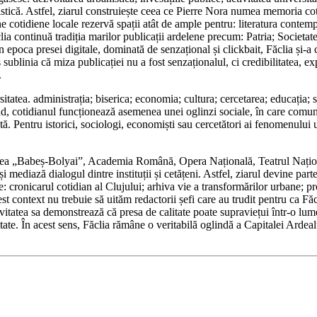
artistică. Astfel, ziarul construiește ceea ce Pierre Nora numea memoria c
ine cotidiene locale rezervă spații atât de ample pentru: literatura contempo
ăclia continuă tradiția marilor publicații ardelene precum: Patria; Societa
În epoca presei digitale, dominată de senzațional și clickbait, Făclia și-a c
 sublinia că miza publicației nu a fost senzaționalul, ci credibilitatea, ex
.
sitatea. administrația; biserica; economia; cultura; cercetarea; educația; s
nd, cotidianul funcționează asemenea unei oglinzi sociale, în care comuni
antă. Pentru istorici, sociologi, economiști sau cercetători ai fenomenulu
sitatea „Babeș-Bolyai”, Academia Română, Opera Națională, Teatrul Națion
 și mediază dialogul dintre instituții și cetățeni. Astfel, ziarul devine p
e: cronicarul cotidian al Clujului; arhiva vie a transformărilor urbane; p
st context nu trebuie să uităm redactorii șefi care au trudit pentru ca Făc
tatea sa demonstrează că presa de calitate poate supraviețui într-o lum
tate. În acest sens, Făclia rămâne o veritabilă oglindă a Capitalei Ardea