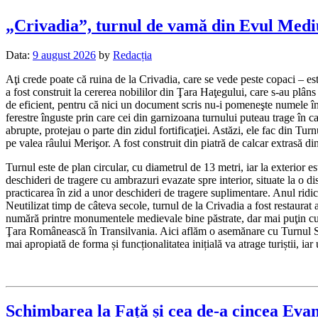
„Crivadia”, turnul de vamă din Evul Me
Data:
9 august 2026
by
Redacția
Aţi crede poate că ruina de la Crivadia, care se vede peste copaci – es
a fost construit la cererea nobililor din Ţara Haţegului, care s-au pl
de eficient, pentru că nici un document scris nu-i pomeneşte numele în an
ferestre înguste prin care cei din garnizoana turnului puteau trage în caz 
abrupte, protejau o parte din zidul fortificaţiei. Astăzi, ele fac din T
pe valea râului Merişor. A fost construit din piatră de calcar extrasă di
Turnul este de plan circular, cu diametrul de 13 metri, iar la exterior e
deschideri de tragere cu ambrazuri evazate spre interior, situate la o dis
practicarea în zid a unor deschideri de tragere suplimentare. Anul ridi
Neutilizat timp de câteva secole, turnul de la Crivadia a fost restaur
numără printre monumentele medievale bine păstrate, dar mai puţin cuno
Ţara Românească în Transilvania. Aici aflăm o asemănare cu Turnul Spa
mai apropiată de forma și funcționalitatea inițială va atrage turiștii, ia
Schimbarea la Față și cea de-a cincea Ev