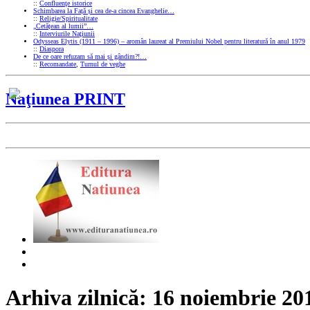
::
Confluenţe istorice
Schimbarea la Față și cea de-a cincea Evanghelie…
::
Religie/Spiritualitate
„Cetățean al lumii”…
::
Interviurile Naţiunii
Odysseas Elytis (1911 – 1996) – aromân laureat al Premiului Nobel pentru literatură în anul 1979
::
Diaspora
De ce oare refuzam să mai și gândim?!…
::
Recomandate
,
Turnul de veghe
Naţiunea PRINT
Arhiva zilnică:
16 noiembrie 20