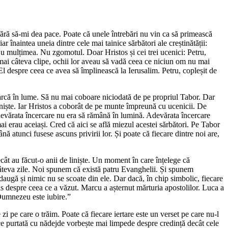
fără să-mi dea pace. Poate că unele întrebări nu vin ca să primească
r înaintea uneia dintre cele mai tainice sărbători ale creștinătății:
u mulțimea. Nu zgomotul. Doar Hristos și cei trei ucenici: Petru,
 numai câteva clipe, ochii lor aveau să vadă ceea ce niciun om nu mai
El despre ceea ce avea să împlinească la Ierusalim. Petru, copleșit de
arcă în lume. Să nu mai coboare niciodată de pe propriul Tabor. Dar
iniște. Iar Hristos a coborât de pe munte împreună cu ucenicii. De
evărata încercare nu era să rămână în lumină. Adevărata încercare
i erau aceiași. Cred că aici se află miezul acestei sărbători. Pe Tabor
atunci fusese ascuns privirii lor. Și poate că fiecare dintre noi are,
ât au făcut-o anii de liniște. Un moment în care înțelege că
câteva zile. Noi spunem că există patru Evanghelii. Și spunem
daugă și nimic nu se scoate din ele. Dar dacă, în chip simbolic, fiecare
is despre ceea ce a văzut. Marcu a așternut mărturia apostolilor. Luca a
„Dumnezeu este iubire.”
i pe care o trăim. Poate că fiecare iertare este un verset pe care nu-l
uce purtată cu nădejde vorbește mai limpede despre credință decât cele