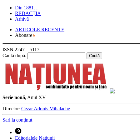
Din 1881…
REDACȚIA
Arhivă
ARTICOLE RECENTE
Abonare
ISSN 2247 – 5117
Caută după:
Serie nouă
, Anul XV
Director:
Cezar Adonis Mihalache
Sari la conținut
Editorialele Națiunii