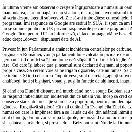
În ultima vreme am observat o creștere îngrijorătoare a numărului oame
manipularea, ci o propagă, o dau și altora, distrugând suveranismul din 
să scriu despre agenții subversivi. Zic să-mi îmbogățesc cunoștințele. 
programat. Îmi răspunde ca Google are sediul în SUA. Ii spun ca am într
nu se supune politicilor UE privind răspunsurile pe care e programat AI-
Google făcut pentru UE nu informează, ci face propagandă pe baza direct
aduc drept „dovezi” răspunsuri date de AI.
Privesc în jur. Parlamentul a amânat închiderea centralelor pe cărbu
originală a României, voința parlamentului e călcată în picioare de un p
german. Toți dornici sa își mulțumească stăpânii. Toți încalcă legile. Ce
Are. Cei care își iubesc țara și neamul sunt declarați dușmani ai popor
propria casa. Sa cerem voie sa ne irigam ogoarele, cate au rămas. Sa
ne trebuie. Și toți cei care se împotrivesc, sunt decretați „agenți subvers
analfabeți, hoți și bișnițari, votați și puși în funcție de alți inepți, inapți,
Și când apa Dunării dispare, mă întreb când ne va spune Bolojan sau vre
sa răspund imbecilităților, indiferent din ce tabără vin. Încep sa cred c
conserve starea de prostație și prostie a poporului, pentru a nu deran
gândesc. Rugați-vă să plouă cât mai curând. În Evanghelia Zilei de az
numai cei care le împlinesc fără a se lăuda cu ele, din adâncul inimii ș
sunt chinuiți, dar nu vor sa rupă lanțurile, pretinzând că nu fac nimic pe
și lașitatea, și mândria, și prostia de la Belzebut sunt. Nu de la Dumne