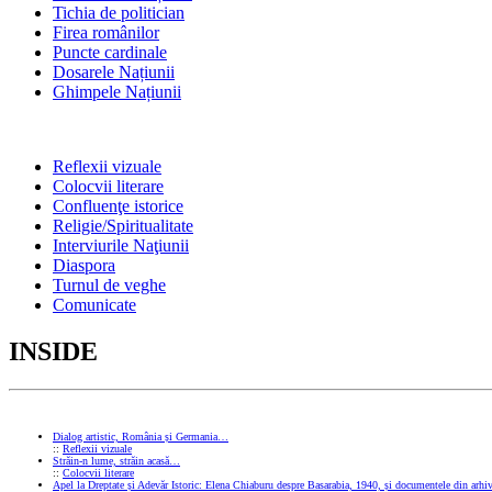
Tichia de politician
Firea românilor
Puncte cardinale
Dosarele Națiunii
Ghimpele Națiunii
Reflexii vizuale
Colocvii literare
Confluenţe istorice
Religie/Spiritualitate
Interviurile Naţiunii
Diaspora
Turnul de veghe
Comunicate
INSIDE
Dialog artistic, România și Germania…
::
Reflexii vizuale
Străin-n lume, străin acasă…
::
Colocvii literare
Apel la Dreptate și Adevăr Istoric: Elena Chiaburu despre Basarabia, 1940, și documentele din arhiv