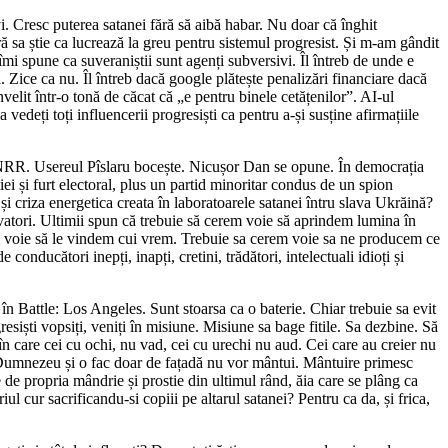
. Cresc puterea satanei fără să aibă habar. Nu doar că înghit
ră sa știe ca lucrează la greu pentru sistemul progresist. Și m-am gândit
mi spune ca suveraniștii sunt agenți subversivi. Îl întreb de unde e
 Zice ca nu. Îl întreb dacă google plătește penalizări financiare dacă
elit într-o tonă de căcat că „e pentru binele cetățenilor”. AI-ul
eți toți influencerii progresiști ca pentru a-și susține afirmațiile
PNRR. Usereul Pîslaru bocește. Nicușor Dan se opune. În democrația
ei și furt electoral, plus un partid minoritar condus de un spion
 și criza energetica creata în laboratoarele satanei întru slava Ukrăină?
lvatori. Ultimii spun că trebuie să cerem voie să aprindem lumina în
m voie să le vindem cui vrem. Trebuie sa cerem voie sa ne producem ce
conducători inepți, inapți, cretini, trădători, intelectuali idioți și
n Battle: Los Angeles. Sunt stoarsa ca o baterie. Chiar trebuie sa evit
esiști vopsiți, veniți în misiune. Misiune sa bage fitile. Sa dezbine. Să
n care cei cu ochi, nu vad, cei cu urechi nu aud. Cei care au creier nu
i Dumnezeu și o fac doar de fațadă nu vor mântui. Mântuire primesc
e de propria mândrie și prostie din ultimul rând, ăia care se plâng ca
iul cur sacrificandu-si copiii pe altarul satanei? Pentru ca da, și frica,