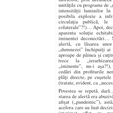
unitățile cu programe de „
intensității luminilor î
posibila explozie a infra
circulația publică, l
colaterale”?!)… Apoi, deco
aparenta soluție echitab
iminentei deconectări… Ș
alertă, cu lăsarea unor
„dumnezei” închipuiți ai
aproape de pâinea și cuțitu
trece la „ierarhizarea
„iminente”, nu-i așa?!),
cedări din profiturile n
plăți directe, pe cușetele
(tratate, evident, ca „nece
Povestea se repetă, dară
starea de alertă era abuzi
afișat („pandemic”), astă
acelora care au luat deciz
interimat aflat cu mu