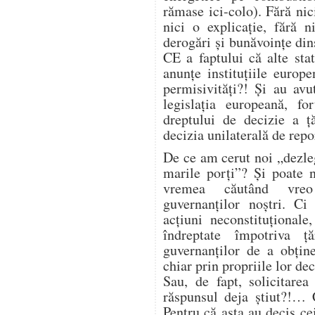
rămase ici-colo). Fără nic
nici o explicație, fără 
derogări și bunăvoințe din
CE a faptului că alte sta
anunțe instituțiile euro
permisivități?! Și au avut
legislația europeană, fo
dreptului de decizie a ță
decizia unilaterală de repo
De ce am cerut noi „dezle
marile porți”? Și poate 
vremea căutând vreo 
guvernanților noștri. C
acțiuni neconstituțional
îndreptate împotriva ță
guvernanților de a obține
chiar prin propriile lor dec
Sau, de fapt, solicitare
răspunsul deja știut?!… 
Pentru că asta au decis cei