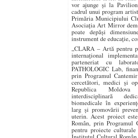
vor ajunge și la Pavilio
cadrul unui program artist
Primăria Municipiului Clu
Asociația Art Mirror dem
poate depăși dimensiun
instrument de educație, co
„CLARA – Artă pentru pre
internațional implement
parteneriat cu labora
PATHOLOGIC Lab, finanța
prin Programul Cantemir 
cercetători, medici și o
Republica Moldova î
interdisciplinară dedi
biomedicale în experienț
larg și promovării preve
uterin. Acest proiect este
Român, prin Programul C
pentru proiecte culturale
Institutul Cultural Român