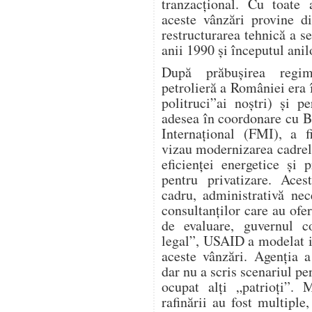
tranzacțional. Cu toate
aceste vânzări provine d
restructurarea tehnică a s
anii 1990 și începutul anil
După prăbușirea regimu
petrolieră a României era î
politruci”ai noștri) și 
adesea în coordonare cu 
Internațional (FMI), a f
vizau modernizarea cadrel
eficienței energetice și p
pentru privatizare. Aces
cadru, administrativă nece
consultanților care au ofer
de evaluare, guvernul co
legal”, USAID a modelat i
aceste vânzări. Agenția a
dar nu a scris scenariul p
ocupat alți „patrioți”. 
rafinării au fost multiple,