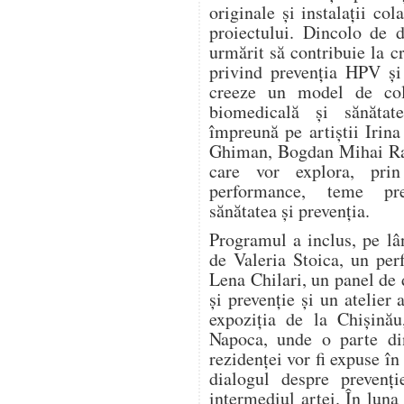
originale și instalații col
proiectului. Dincolo de d
urmărit să contribuie la c
privind prevenția HPV și
creeze un model de cola
biomedicală și sănătat
împreună pe artiștii Irin
Ghiman, Bogdan Mihai Rad
care vor explora, prin 
performance, teme pre
sănătatea și prevenția.
Programul a inclus, pe lâ
de Valeria Stoica, un pe
Lena Chilari, un panel de d
și prevenție și un atelier 
expoziția de la Chișinău
Napoca, unde o parte din
rezidenței vor fi expuse în
dialogul despre prevenți
intermediul artei. În luna