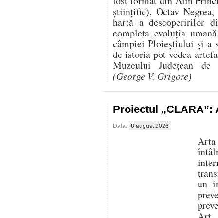
fost format din Alin Frînc
științific), Octav Negre
hartă a descoperirilor d
completa evoluția uman
câmpiei Ploieștiului și a 
de istoria pot vedea artef
Muzeului Județean de I
(George V. Grigore)
Proiectul „CLARA”: A
Data:
8 august 2026
Arta
întâ
inte
trans
un i
prev
prev
Art