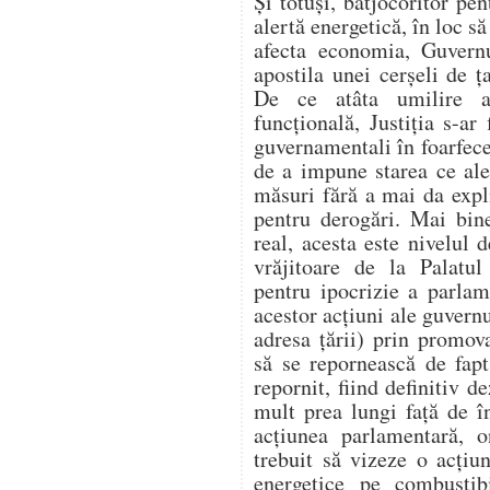
Și totuși, batjocoritor pen
alertă energetică, în loc să
afecta economia, Guvern
apostila unei cerșeli de
De ce atâta umilire a 
funcțională, Justiția s-ar 
guvernamentali în foarfecel
de a impune starea ce ale
măsuri fără a mai da expl
pentru derogări. Mai bin
real, acesta este nivelul 
vrăjitoare de la Palatu
pentru ipocrizie a parlame
acestor acțiuni ale guvern
adresa țării) prin promo
să se repornească de fap
repornit, fiind definitiv 
mult prea lungi față de 
acțiunea parlamentară, on
trebuit să vizeze o acțiu
energetice pe combustibi