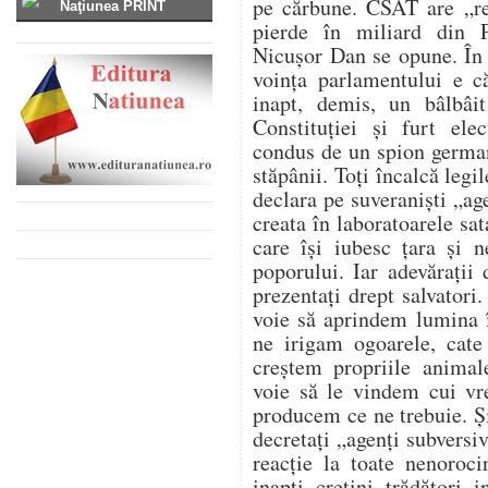
pe cărbune. CSAT are „re
Naţiunea PRINT
pierde în miliard din 
Nicușor Dan se opune. În
voința parlamentului e c
inapt, demis, un bâlbâit
Constituției și furt ele
condus de un spion german
stăpânii. Toți încalcă legil
declara pe suveraniști „age
creata în laboratoarele sa
care își iubesc țara și 
poporului. Iar adevărați
prezentați drept salvatori
voie să aprindem lumina 
ne irigam ogoarele, cat
creștem propriile anima
voie să le vindem cui vr
producem ce ne trebuie. Și
decretați „agenți subversiv
reacție la toate nenoroci
inapți, cretini, trădători, i