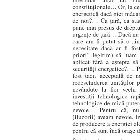
constituționale… Or, la ce
energetică dacă nici măcar 
de noi?… Ca țară, ca st
pune mai presus de dreptul
urgențe de țară… Dacă nu 
care am fi putut să o „î
necesitate dacă ar fi fos
priori” legitim) să luăm 
aplicat fără a aștepta să
securități energetice?…. Pe
fost tacit acceptată de 
redeschiderea unităților
nevândute la fier vech
investiții tehnologice ra
tehnologice de mică putere
nevoie… Pentru că, nu
(iluzorii) aveam nevoie. I
de producere a energiei ele
pentru că sunt încă orașe