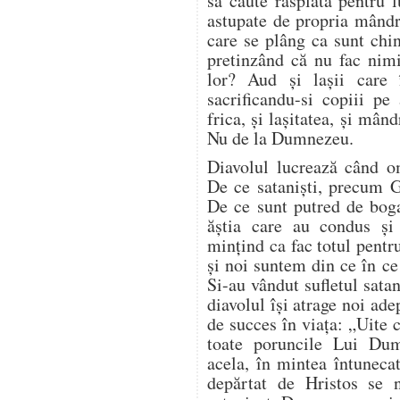
să caute răsplată pentru 
astupate de propria mândri
care se plâng ca sunt chin
pretinzând că nu fac nim
lor? Aud și lașii care 
sacrificandu-si copiii pe
frica, și lașitatea, și mând
Nu de la Dumnezeu.
Diavolul lucrează când 
De ce sataniști, precum G
De ce sunt putred de bogaț
ăștia care au condus ș
mințind ca fac totul pentr
și noi suntem din ce în c
Si-au vândut sufletul satan
diavolul își atrage noi ade
de succes în viața: „Uite 
toate poruncile Lui Du
acela, în mintea întuneca
depărtat de Hristos se 