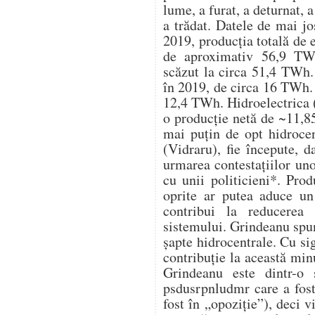
lume, a furat, a deturnat, a
a trădat. Datele de mai j
2019, producția totală de 
de aproximativ 56,9 TWh
scăzut la circa 51,4 TWh. 
în 2019, de circa 16 TWh. 
12,4 TWh. Hidroelectrica (
o producție netă de ~11,8
mai puțin de opt hidrocen
(Vidraru), fie începute, d
urmarea contestațiilor un
cu unii politicieni*. Pro
oprite ar putea aduce u
contribui la reducerea 
sistemului. Grindeanu spu
șapte hidrocentrale. Cu s
contribuție la această mi
Grindeanu este dintr-o 
psdusrpnludmr care a fost
fost în „opoziție”), deci v