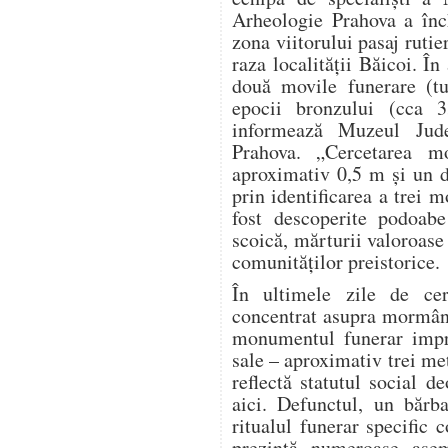
Arheologie Prahova a înch
zona viitorului pasaj ruti
raza localității Băicoi. În
două movile funerare (t
epocii bronzului (cca 
informează Muzeul Jude
Prahova. „Cercetarea m
aproximativ 0,5 m și un d
prin identificarea a trei 
fost descoperite podoabe
scoică, mărturii valoroase 
comunităților preistorice.
În ultimele zile de cerc
concentrat asupra mormânt
monumentul funerar impre
sale – aproximativ trei me
reflectă statutul social 
aici. Defunctul, un bărb
ritualul funerar specific 
prezintă numeroase ase