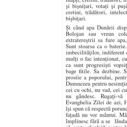
și bișnițari, votați și puș
cretini, trădători, intelec
bișbițari.
Și când apa Dunării disp
Bolojan sau vreun cole
extratereștrii sa fure ap
Sunt stoarsa ca o baterie
imbecilităților, indiferent
mulți o fac intenționat, 
ca sunt progresiști vopsi
bage fitile. Sa dezbine. 
prostie a poporului, pent
Dumnezeu pentru nesimțir
cei cu ochi, nu vad, cei c
nu gândesc. Rugați-vă
Evanghelia Zilei de azi, 
își spun că respectă porun
fațadă nu vor mântui. Mâ
împlinesc fără a se lăuda 