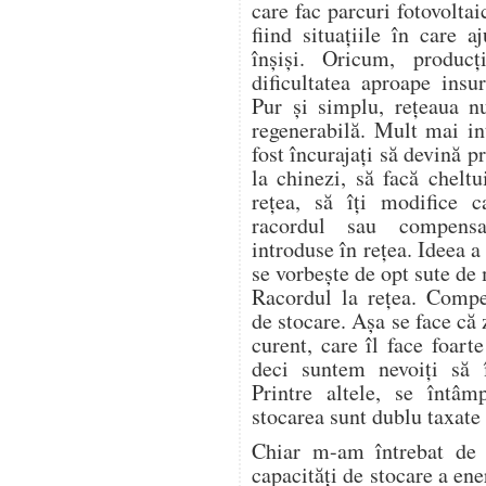
care fac parcuri fotovoltai
fiind situațiile în care 
înșiși. Oricum, produc
dificultatea aproape insu
Pur și simplu, rețeaua n
regenerabilă. Mult mai in
fost încurajați să devină 
la chinezi, să facă cheltu
rețea, să îți modifice c
racordul sau compensa
introduse în rețea. Ideea 
se vorbește de opt sute de
Racordul la rețea. Compe
de stocare. Așa se face că
curent, care îl face foart
deci suntem nevoiți să
Printre altele, se întâm
stocarea sunt dublu taxate 
Chiar m-am întrebat de 
capacități de stocare a ene