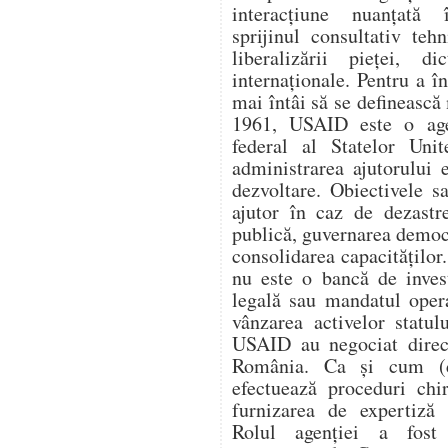
interacțiune nuanțată î
sprijinul consultativ teh
liberalizării pieței, di
internaționale. Pentru a 
mai întâi să se definească 
1961, USAID este o age
federal al Statelor Unit
administrarea ajutorului e
dezvoltare. Obiectivele s
ajutor în caz de dezastr
publică, guvernarea democ
consolidarea capacitățilo
nu este o bancă de invest
legală sau mandatul oper
vânzarea activelor statul
USAID au negociat direc
România. Ca și cum (
efectuează proceduri chi
furnizarea de expertiză 
Rolul agenției a fost 