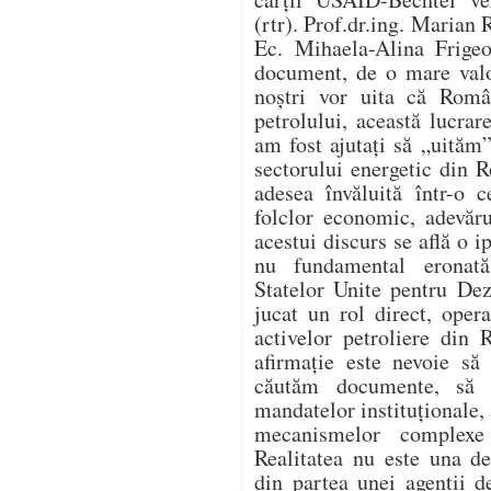
(rtr). Prof.dr.ing. Marian 
Ec. Mihaela-Alina Frigeo
document, de o mare valo
noștri vor uita că Român
petrolului, această lucr
am fost ajutați să „uităm”
sectorului energetic din 
adesea învăluită într-o c
folclor economic, adevăru
acestui discurs se află o i
nu fundamental eronat
Statelor Unite pentru De
jucat un rol direct, opera
activelor petroliere din
afirmație este nevoie să
căutăm documente, să 
mandatelor instituționale, 
mecanismelor complexe 
Realitatea nu este una d
din partea unei agenții d