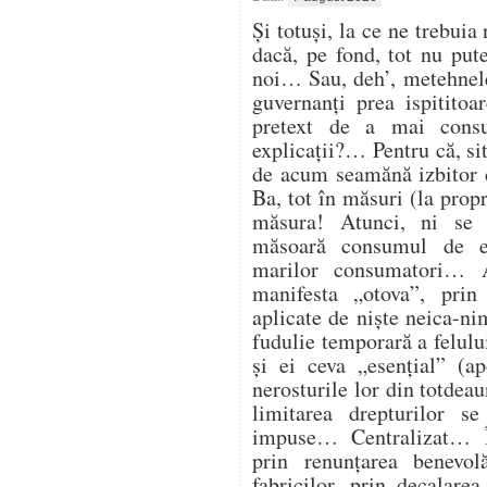
Și totuși, la ce ne trebuia
dacă, pe fond, tot nu pu
noi… Sau, deh’, metehnele
guvernanți prea ispitito
pretext de a mai cons
explicații?… Pentru că, sit
de acum seamănă izbitor 
Ba, tot în măsuri (la propr
măsura! Atunci, ni se
măsoară consumul de en
marilor consumatori… At
manifesta „otova”, prin 
aplicate de niște neica-ni
fudulie temporară a felulu
și ei ceva „esențial” (ap
nerosturile lor din totdea
limitarea drepturilor s
impuse… Centralizat… Î
prin renunțarea benevol
fabricilor, prin decalare