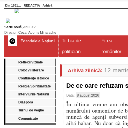
Din 1881…
REDACȚIA
Arhivă
Serie nouă
, Anul XV
Director:
Cezar Adonis Mihalache
Tichia de
Firea
Editorialele Națiunii
politician
românilor
Reflexii vizuale
12 marti
Arhiva zilnică:
Colocvii literare
Confluenţe istorice
De ce oare refuzam 
Religie/Spiritualitate
Interviurile Naţiunii
Data:
8 august 2026
Diaspora
În ultima vreme am obser
numărului oamenilor de bu
Turnul de veghe
muncă de agenți subversi
Comunicate
aibă habar. Nu doar că în