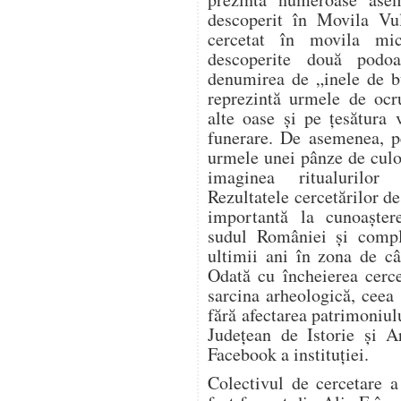
descoperit în Movila Vu
cercetat în movila mi
descoperite două podo
denumirea de „inele de b
reprezintă urmele de ocru
alte oase și pe țesătura 
funerare. De asemenea, pe
urmele unei pânze de culo
imaginea ritualurilor 
Rezultatele cercetărilor de
importantă la cunoaștere
sudul României și comple
ultimii ani în zona de câ
Odată cu încheierea cercet
sarcina arheologică, ceea 
fără afectarea patrimoniu
Județean de Istorie și A
Facebook a instituției.
Colectivul de cercetare 