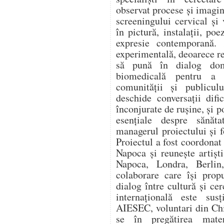
observat procese și imagin
screeningului cervical și
în pictură, instalații, po
expresie contemporană. 
experimentală, deoarece re
să pună în dialog dome
biomedicală pentru a 
comunității și publicu
deschide conversații difi
înconjurate de rușine, și 
esențiale despre sănăta
managerul proiectului și 
Proiectul a fost coordonat
Napoca și reunește artiști
Napoca, Londra, Berlin,
colaborare care își pro
dialog între cultură și c
internațională este sus
AIESEC, voluntari din Chi
se în pregătirea materi