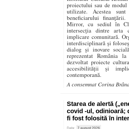
proiectului sau de modul î
utilizate. Acestea sunt
beneficiarului finanțării
Mirror, cu sediul în Cl
intersecția dintre arta 
implicare comunitară. Or
interdisciplinară și folose
dialog și inovare social
reprezentat România l
dezvoltat proiecte cultur
accesibilității și impl
contemporană.
A consemnat Corina Brân
Starea de alertă („e
covid -ul, odinioară;
fi fost folosită în in
Data:
7 august 2026