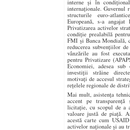
interne și în condiționa
internaționale. Guvernul 
structurile euro-atla
Europeană, s-a angajat l
Privatizarea activelor stra
condiție prealabilă pent
FMI și Banca Mondială, ca
reducerea subvențiilor de 
vânzările au fost execut
pentru Privatizare (APAPS
Economiei, adesea sub 
investiții străine dire
motivați de accesul strate
rețelele regionale de distri
Mai mult, asistența tehn
accent pe transparență 
licitație, cu scopul de a
valoare justă de piață. 
acestă carte cum USAID a
activelor naționale și au t