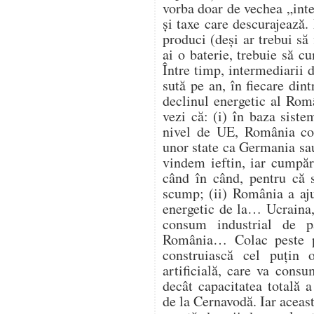
vorba doar de vechea „intel
și taxe care descurajează
produci (deși ar trebui să 
ai o baterie, trebuie să 
Între timp, intermediarii d
sută pe an, în fiecare din
declinul energetic al Româ
vezi că: (i) în baza siste
nivel de UE, România con
unor state ca Germania sau
vindem ieftin, iar cumpăr
când în când, pentru că s
scump; (ii) România a aju
energetic de la… Ucraina, 
consum industrial de p
România… Colac peste p
construiască cel puțin 
artificială, care va con
decât capacitatea totală 
de la Cernavodă. Iar aceast