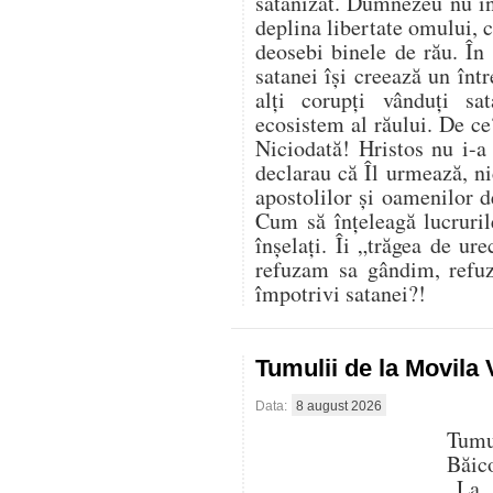
satanizat. Dumnezeu nu in
deplina libertate omului, ci
deosebi binele de rău. În 
satanei își creează un înt
alți corupți vânduți sa
ecosistem al răului. De ce
Niciodată! Hristos nu i-a
declarau că Îl urmează, nic
apostolilor și oamenilor 
Cum să înțeleagă lucruril
înșelați. Îi „trăgea de ur
refuzam sa gândim, refu
împotrivi satanei?!
Tumulii de la Movila
Data:
8 august 2026
Tumu
Băic
„La 