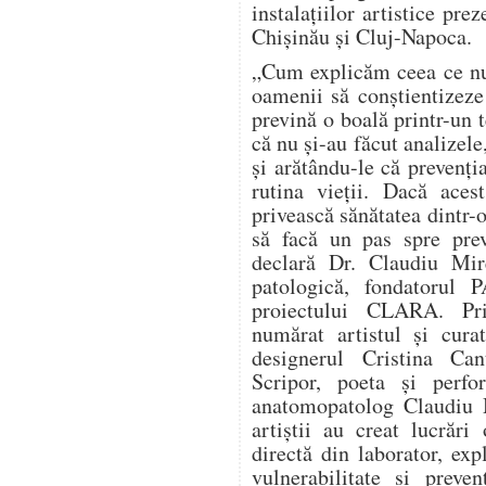
instalațiilor artistice prez
Chișinău și Cluj-Napoca.
„Cum explicăm ceea ce nu
oamenii să conștientizeze
prevină o boală printr-un 
că nu și-au făcut analizele
și arătându-le că prevenți
rutina vieții. Dacă aces
privească sănătatea dintr-o
să facă un pas spre prev
declară Dr. Claudiu Mir
patologică, fondatorul
proiectului CLARA. Pri
numărat artistul și cura
designerul Cristina Can
Scripor, poeta și perf
anatomopatolog Claudiu M
artiștii au creat lucrări
directă din laborator, expl
vulnerabilitate și preve