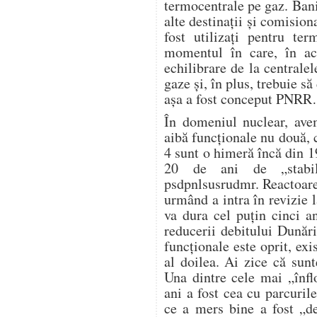
termocentrale pe gaz. Banii
alte destinații și comision
fost utilizați pentru te
momentul în care, în ac
echilibrare de la centrale
gaze și, în plus, trebuie s
așa a fost conceput PNR
În domeniul nuclear, avem
aibă funcționale nu două, c
4 sunt o himeră încă din 1
20 de ani de „stabili
psdpnlsusrudmr. Reactoare
urmând a intra în revizie l
va dura cel puțin cinci a
reducerii debitului Dunări
funcționale este oprit, exi
al doilea. Ai zice că sunt
Una dintre cele mai „înflo
ani a fost cea cu parcurile
ce a mers bine a fost „de