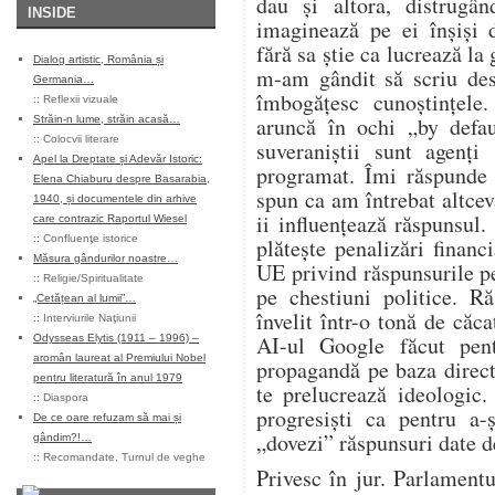
dau și altora, distrugân
INSIDE
imaginează pe ei înșiși 
fără sa știe ca lucrează la
Dialog artistic, România și
m-am gândit să scriu des
Germania…
îmbogățesc cunoștințele
::
Reflexii vizuale
aruncă în ochi „by defa
Străin-n lume, străin acasă…
::
Colocvii literare
suveraniștii sunt agenți
Apel la Dreptate și Adevăr Istoric:
programat. Îmi răspunde 
Elena Chiaburu despre Basarabia,
spun ca am întrebat altcev
1940, și documentele din arhive
ii influențează răspunsul.
care contrazic Raportul Wiesel
::
Confluenţe istorice
plătește penalizări financ
Măsura gândurilor noastre…
UE privind răspunsurile p
::
Religie/Spiritualitate
pe chestiuni politice. R
„Cetățean al lumii”…
învelit într-o tonă de căca
::
Interviurile Naţiunii
AI-ul Google făcut pen
Odysseas Elytis (1911 – 1996) –
aromân laureat al Premiului Nobel
propagandă pe baza direct
pentru literatură în anul 1979
te prelucrează ideologic.
::
Diaspora
progresiști ca pentru a-
De ce oare refuzam să mai și
„dovezi” răspunsuri date d
gândim?!…
::
Recomandate
,
Turnul de veghe
Privesc în jur. Parlament