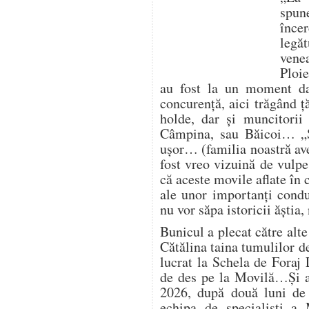
spun
înc
legă
vene
Ploie
au fost la un moment da
concurență, aici trăgând ț
holde, dar și muncitorii
Câmpina, sau Băicoi… „
ușor… (familia noastră av
fost vreo vizuină de vulp
că aceste movile aflate în
ale unor importanți condu
nu vor săpa istoricii ăștia
Bunicul a plecat către alte
Cătălina taina tumulilor d
lucrat la Schela de Foraj 
de des pe la Movilă…Și a
2026, după două luni de 
echipa de specialiști a 