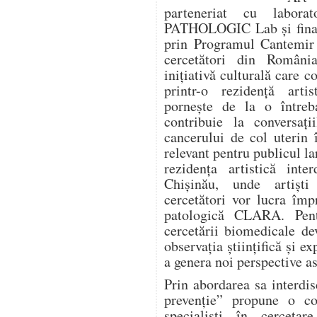
parteneriat cu labora
PATHOLOGIC Lab și finanț
prin Programul Cantemir 
cercetători din Români
inițiativă culturală care 
printr-o rezidență artis
pornește de la o între
contribuie la conversaț
cancerului de col uterin 
relevant pentru publicul la
rezidența artistică inte
Chișinău, unde artiști
cercetători vor lucra îm
patologică CLARA. Pentr
cercetării biomedicale de
observația științifică și ex
a genera noi perspective as
Prin abordarea sa interd
prevenție” propune o col
specialiști în cercetar