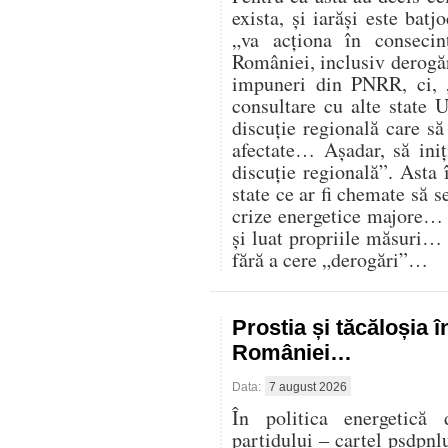
exista, și iarăși este batj
„va acționa în consecin
României, inclusiv derogăr
impuneri din PNRR, ci,
consultare cu alte state U
discuție regională care s
afectate… Așadar, să iniț
discuție regională”. Asta 
state ce ar fi chemate să s
crize energetice majore… C
și luat propriile măsuri…
fără a cere „derogări”…
Prostia și tăcăloșia î
României…
Data:
7 august 2026
În politica energetică 
partidului – cartel psdpnl