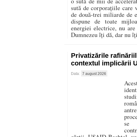
o sută de mii de accelerat
sută de corporațiile care 
de două-trei miliarde de
dispune de toate mijlo
energiei electrice, nu are
Dumnezeu îți dă, dar nu îți 
Privatizările rafinări
contextul implicării
Data:
7 august 2026
Aces
iden
stud
româ
antre
proc
se f
cont
cărții USAID-Bechtel ver