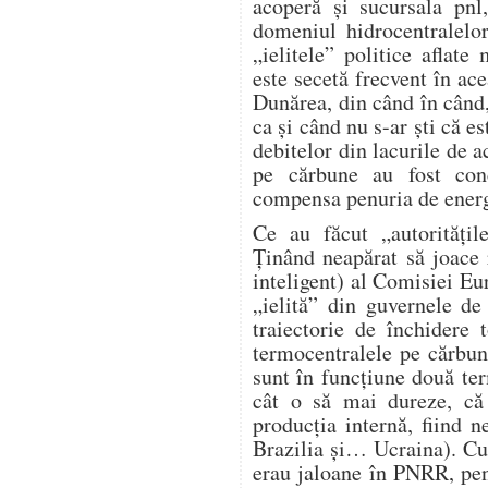
acoperă și sucursala pnl
domeniul hidrocentralelo
„ielitele” politice aflat
este secetă frecvent în ace
Dunărea, din când în când,
ca și când nu s-ar ști că e
debitelor din lacurile de 
pe cărbune au fost conc
compensa penuria de energi
Ce au făcut „autorități
Ținând neapărat să joace r
inteligent) al Comisiei Eur
„ielită” din guvernele d
traiectorie de închidere
termocentralele pe cărbu
sunt în funcțiune două te
cât o să mai dureze, c
producția internă, fiind 
Brazilia și… Ucraina). Cu
erau jaloane în PNRR, pen