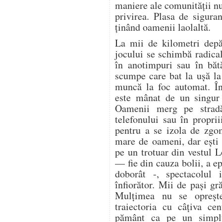
maniere ale comunității n
privirea. Plasa de sigura
ținând oamenii laolaltă.
La mii de kilometri depă
jocului se schimbă radica
în anotimpuri sau în bătă
scumpe care bat la ușă la 
muncă la foc automat. În
este mânat de un singur 
Oamenii merg pe stradă
telefonului sau în proprii
pentru a se izola de zgo
mare de oameni, dar ești 
pe un trotuar din vestul 
— fie din cauza bolii, a ep
doborât -, spectacolul i
înfiorător. Mii de pași gr
Mulțimea nu se oprește.
traiectoria cu câțiva ce
pământ ca pe un simplu