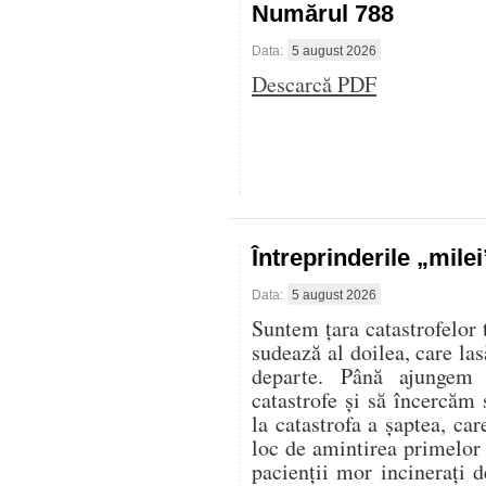
Numărul 788
Data:
5 august 2026
Descarcă PDF
Întreprinderile „mile
Data:
5 august 2026
Suntem țara catastrofelor 
sudează al doilea, care las
departe. Până ajungem 
catastrofe și să încercăm 
la catastrofa a șaptea, ca
loc de amintirea primelor
pacienții mor incinerați d