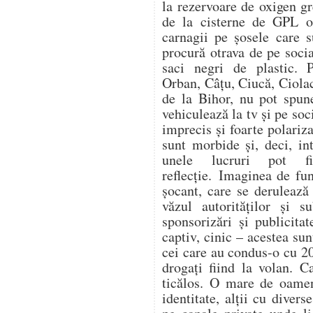
la rezervoare de oxigen gr
de la cisterne de GPL op
carnagii pe șosele care s
procură otrava de pe soc
saci negri de plastic. 
Orban, Câțu, Ciucă, Ciol
de la Bihor, nu pot spune
vehiculează la tv și pe soc
imprecis și foarte polariza
sunt morbide și, deci, in
unele lucruri pot f
reflecție. Imaginea de fu
șocant, care se derulează
văzul autorităților și s
sponsorizări și publicitat
captiv, cinic – acestea su
cei care au condus-o cu 20
drogați fiind la volan. C
ticălos. O mare de oamen
identitate, alții cu divers