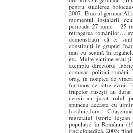
din arhivele germane”, Buc
pentru studierea holocau
2007. Etnicul german Alfr
momentul instalării ocup
perioada 27 iunie – 25 i
retragerea românilor… ev
demonstrații că ei sunt
constituiți în grupuri în
mai cu seamă în organele 
etc. Multe victime erau și 
exemplu directorul fabri
comisari politici români. 
oraș, în noaptea de vineri
furtunos de către evrei. F
trupelor rusești au durat 
evreii au jucat rolul pr
spuneau aceasta cu uimir
localnicilor». – Consemnă
regretatul istoric ieșe
populație în România (19
Enciclopedică, 2003; fiind