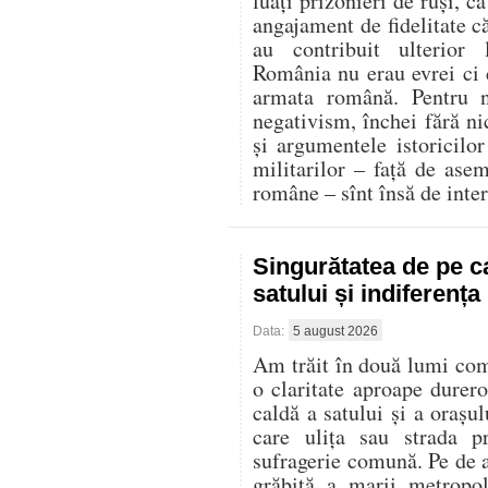
luați prizonieri de ruși, c
angajament de fidelitate că
au contribuit ulterior
România nu erau evrei ci d
armata română. Pentru n
negativism, închei fără ni
și argumentele istoricilor 
militarilor – față de ase
române – sînt însă de inter
Singurătatea de pe c
satului și indiferenț
Data:
5 august 2026
Am trăit în două lumi compl
o claritate aproape durer
caldă a satului și a oraș
care ulița sau strada p
sufragerie comună. Pe de al
grăbită a marii metropo