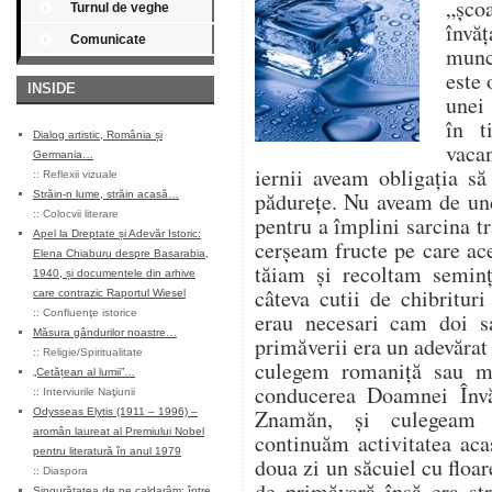
„șco
Turnul de veghe
învăț
Comunicate
munce
este 
INSIDE
unei 
în t
Dialog artistic, România și
vaca
Germania…
iernii aveam obligația s
::
Reflexii vizuale
pădurețe. Nu aveam de un
Străin-n lume, străin acasă…
::
Colocvii literare
pentru a împlini sarcina tr
Apel la Dreptate și Adevăr Istoric:
cerșeam fructe pe care ace
Elena Chiaburu despre Basarabia,
tăiam și recoltam seminț
1940, și documentele din arhive
câteva cutii de chibritur
care contrazic Raportul Wiesel
::
Confluenţe istorice
erau necesari cam doi s
Măsura gândurilor noastre…
primăverii era un adevărat
::
Religie/Spiritualitate
culegem romaniță sau m
„Cetățean al lumii”…
conducerea Doamnei Învă
::
Interviurile Naţiunii
Znamăn, și culegeam 
Odysseas Elytis (1911 – 1996) –
aromân laureat al Premiului Nobel
continuăm activitatea aca
pentru literatură în anul 1979
doua zi un săcuiel cu flo
::
Diaspora
de primăvară însă era st
Singurătatea de pe caldarâm: între