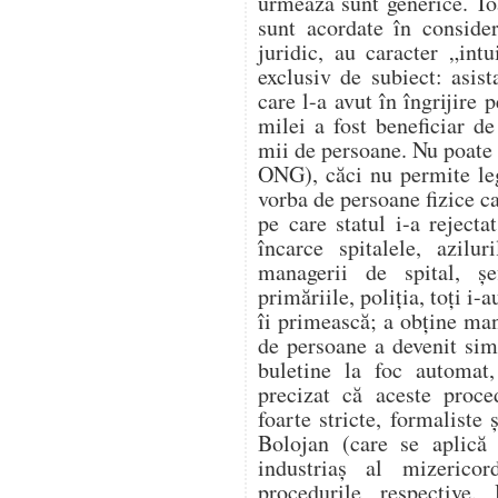
urmează sunt generice. Toa
sunt acordate în conside
juridic, au caracter „int
exclusiv de subiect: asist
care l-a avut în îngrijire 
milei a fost beneficiar de
mii de persoane. Nu poate 
ONG), căci nu permite legi
vorba de persoane fizice ca
pe care statul i-a reject
încarce spitalele, azilur
managerii de spital, șe
primăriile, poliția, toți i-
îi primească; a obține man
de persoane a devenit sim
buletine la foc automat,
precizat că aceste proce
foarte stricte, formaliste 
Bolojan (care se aplică 
industriaș al mizerico
procedurile respective