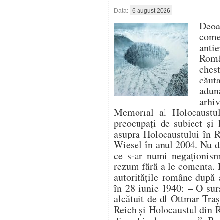
Data:
6 august 2026
Deo
com
antie
Român
ches
căut
aduna
arhi
Memorial al Holocaustulu
preocupați de subiect și 
asupra Holocaustului în 
Wiesel în anul 2004. Nu d
ce s-ar numi negaționism 
rezum fără a le comenta. 
autoritățile române după 
în 28 iunie 1940: – O su
alcătuit de dl Ottmar Traș
Reich și Holocaustul din