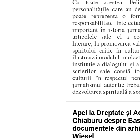
Cu toate acestea, Fel
personalitățile care au d
poate reprezenta o for
responsabilitate intelec
important în istoria jurn
articolele sale, el a co
literare, la promovarea va
spiritului critic în cult
ilustrează modelul intelect
instituție a dialogului și a
scrierilor sale constă t
culturii, în respectul p
jurnalismul autentic trebu
dezvoltarea spirituală a soc
Apel la Dreptate și A
Chiaburu despre Basa
documentele din arhi
Wiesel