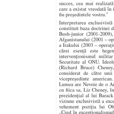
succes, cea mai realizat
care a existat vreodată în 
fiu președintele vostru.”
Interpretarea exclusivist
constituit baza doctrinei d
Bush-junior (2001-2009),
Afganistanului (2001 – o
a Irakului (2003 – operaț
cărei esență este hege
intervenționismul milita
Securitate al ONU. Ideol
(Richard Bruce) Cheney, 
considerat de către unii
vicepreședinte american
Lumea are Nevoie de o Am
cu fiica sa, Liz Cheney, î
prezidențial al lui Bara
viziune exclusivistă a ex
vehement poziția lui Ob
„Cred în excepționalismu