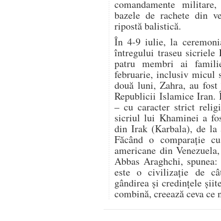
comandamente militare,
bazele de rachete din ve
ripostă balistică.
În 4-9 iulie, la ceremon
întregului traseu sicriele
patru membri ai famili
februarie, inclusiv micul 
două luni, Zahra, au fost 
Republicii Islamice Iran.
– cu caracter strict relig
sicriul lui Khaminei a fo
din Irak (Karbala), de la
Făcând o comparație cu r
americane din Venezuela, 
Abbas Araghchi, spunea: „
este o civilizație de c
gândirea și credințele șii
combină, creează ceva ce n