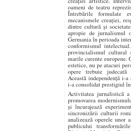
creației artistice. Intervi
oameni de teatru reprezi
Întrebările formulate e
mecanismele creației, resp
dintre cultură și societa
apropie de jurnalismul o
Germania în perioada inter
conformismul intelectual
provincialismul cultural 
marile curente europene. 
estetice, nu pe atacuri per
opere trebuie judecată e
Această independență i-a 
i-a consolidat prestigiul î
Activitatea jurnalistică 
promovarea modernismului.
și încurajează experiment
sincronizării culturii ro
analizează operele unor a
publicului transformări