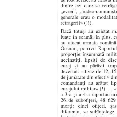
dintre cei care se retrăg
„evrei”, „iudeo-comuniș
generale erau o modalita
retragerii» (!!).
Dacă totuși au existat ma
luate în seamă; în plus, ce
au atacat armata română 
Oricum, potrivit Raportul
proporție însemnată milit
necinstiți, lipsiți de dis
curaj și au părăsit trup
dezertat: «diviziile 12, 1
de jumătate din efectiv di
comandanți au arătat lip
curajului militar» (!) … 
a 3-a și a 4-a raportau ur
26 de subofițeri, 48 629
morți: cinci ofițeri, șa
diferența, se subînțelege