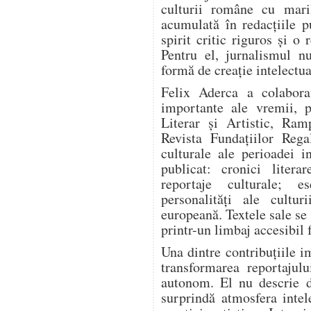
culturii române cu mari
acumulată în redacțiile pu
spirit critic riguros și o
Pentru el, jurnalismul n
formă de creație intelectua
Felix Aderca a colabora
importante ale vremii, p
Literar și Artistic, Ram
Revista Fundațiilor Rega
culturale ale perioadei i
publicat: cronici literar
reportaje culturale; es
personalități ale cultur
europeană. Textele sale se
printr-un limbaj accesibil 
Una dintre contribuțiile i
transformarea reportajulu
autonom. El nu descrie d
surprindă atmosfera intel