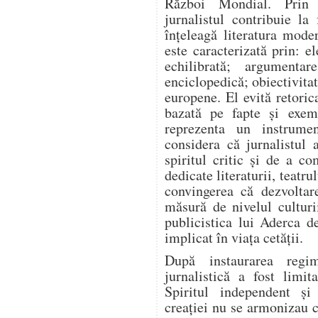
Război Mondial. Prin a
jurnalistul contribuie l
înțeleagă literatura mode
este caracterizată prin: el
echilibrată; argumentar
enciclopedică; obiectivitat
europene. El evită retoric
bazată pe fapte și exem
reprezenta un instrume
considera că jurnalistul 
spiritul critic și de a co
dedicate literaturii, teatrul
convingerea că dezvoltar
măsură de nivelul culturi
publicistica lui Aderca d
implicat în viața cetății.
După instaurarea regim
jurnalistică a fost limit
Spiritul independent și
creației nu se armonizau c