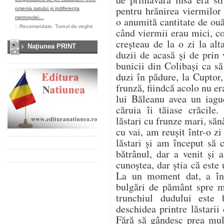
pentru hrănirea viermilor
omenia satului și indiferența
metropolei…
o anumită cantitate de ou
::
Recomandate
,
Turnul de veghe
când viermii erau mici, co
creșteau de la o zi la al
Naţiunea PRINT
duzii de acasă și de prin
bunicii din Colibași ca s
duzi în pădure, la Cuptor
frunză, fiindcă acolo nu er
lui Băleanu avea un iag
căruia îi tăiase crăcile.
lăstari cu frunze mari, săn
cu vai, am reușit într-o z
lăstari și am început să
bătrânul, dar a venit și
cunoștea, dar știa că este u
La un moment dat, a înc
bulgări de pământ spre 
trunchiul dudului este
deschidea printre lăstarii
Fără să gândesc prea mul