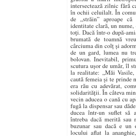
intersectează zilnic fără 
în ochii celuilalt. În comu
de „străin” aproape că
identitate clară, un nume, 
toți. Dacă într-o după-ami
brumată de toamnă vreu
cârciuma din colț și adorm
de un gard, lumea nu tr
bolovan. Inevitabil, prim
scutura ușor de umăr, îl s
la realitate: „Măi Vasile,
caută femeia și te prinde
era rău cu adevărat, com
solidarității. În câteva mi
vecin aducea o cană cu apă
fugă la dispensar sau dădea
ducea într-un suflet să
întreba dacă merită sau n
buzunar sau dacă e un 
locului aflat la ananghie