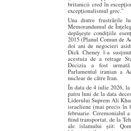
britanicii cred în excepțio
excepționalismul grec.”
Una dintre frustrările 
Memorandumul de Înțelege
depășește condițiile esen
2015 (Planul Comun de Ac
doi ani de negocieri asi
Dick Cheney l-a susținu
acestuia de a retrage S
Decizia a fost urmată
Parlamentul iranian a Ac
nuclear de către Iran.
În data de 4 iulie 2026, l
patru luni de la data dec
Liderului Suprem Ali Kham
israeliene (mai precis în
februarie. Ceremonialul a d
fiind transportat, de la Teh
ale islamului șiit: Qom