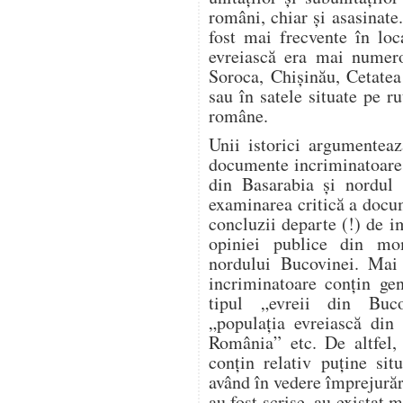
români, chiar și asasinate
fost mai frecvente în loc
evreiască era mai numero
Soroca, Chișinău, Cetatea
sau în satele situate pe ru
române.
Unii istorici argumente
documente incriminatoare re
din Basarabia și nordul 
examinarea critică a docu
concluzii departe (!) de i
opiniei publice din mo
nordului Bucovinei. Mai 
incriminatoare conțin gen
tipul „evreii din Buco
„populația evreiască din 
România” etc. De altfel, 
conțin relativ puține sit
având în vedere împrejură
au fost scrise, au existat m