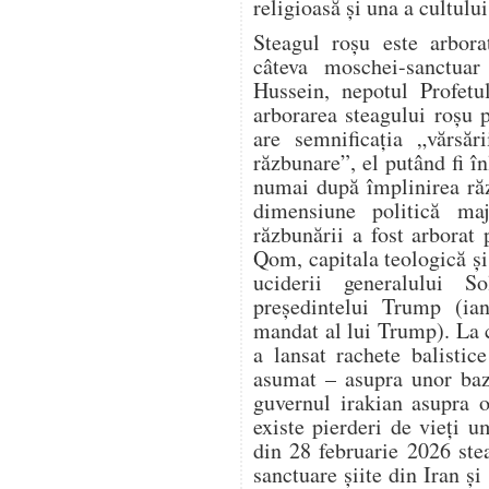
religioasă și una a cultului
Steagul roșu este arbora
câteva moschei-sanctuar 
Hussein, nepotul Profet
arborarea steagului roșu 
are semnificația „vărsăr
răzbunare”, el putând fi în
numai după împlinirea răz
dimensiune politică ma
răzbunării a fost arbora
Qom, capitala teologică și 
uciderii generalului S
președintelui Trump (ia
mandat al lui Trump). La 
a lansat rachete balistic
asumat – asupra unor baz
guvernul irakian asupra o
existe pierderi de vieți 
din 28 februarie 2026 ste
sanctuare șiite din Iran și