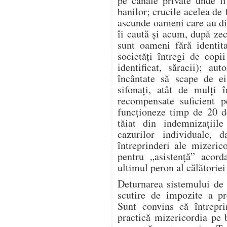
pe canale private unde l
banilor; crucile acelea de 
ascunde oameni care au dis
îi caută și acum, după zeci
sunt oameni fără identita
societăți întregi de copi
identificat, săracii); aut
încântate să scape de ei
sifonați, atât de mulți î
recompensate suficient p
funcționeze timp de 20 d
tăiat din indemnizațiile
cazurilor individuale, 
întreprinderi ale mizeric
pentru „asistență” acor
ultimul peron al călătoriei 
Deturnarea sistemului de 
scutire de impozite a pre
Sunt convins că întrepr
practică mizericordia pe 