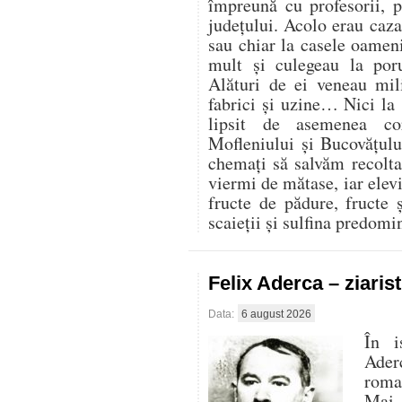
împreună cu profesorii, 
județului. Acolo erau cazaț
sau chiar la casele oamen
mult și culegeau la por
Alături de ei veneau mili
fabrici și uzine… Nici la
lipsit de asemenea co
Mofleniului și Bucovățul
chemați să salvăm recolt
viermi de mătase, iar elevi
fructe de pădure, fructe 
scaieții și sulfina predom
Felix Aderca – ziaris
Data:
6 august 2026
În i
Aderc
roman
Mai 