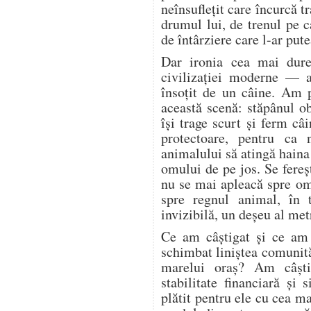
neînsuflețit care încurcă tr
drumul lui, de trenul pe c
de întârziere care l-ar pute
Dar ironia cea mai dure
civilizației moderne — a
însoțit de un câine. Am 
această scenă: stăpânul o
își trage scurt și ferm câi
protectoare, pentru ca 
animalului să atingă haina
omului de pe jos. Se fere
nu se mai apleacă spre o
spre regnul animal, în 
invizibilă, un deșeu al met
Ce am câștigat și ce am
schimbat liniștea comunită
marelui oraș? Am câșt
stabilitate financiară și
plătit pentru ele cu cea