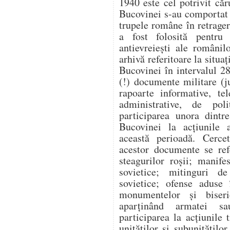
1940 este cel potrivit căr
Bucovinei s-au comportat v
trupele române în retragere
a fost folosită pentru a
antievreiești ale românil
arhivă referitoare la situaț
Bucovinei în intervalul 2
(!) documente militare (j
rapoarte informative, te
administrative, de poli
participarea unora dintr
Bucovinei la acțiunile a
această perioadă. Cercet
acestor documente se ref
steagurilor roșii; manife
sovietice; mitinguri d
sovietice; ofense aduse 
monumentelor și biseri
aparținând armatei sau
participarea la acțiunile
unităților și subunitățilo