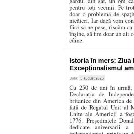
gardul din sat, un om că
pentru toți vecinii. Pe t
doar o problemă de spați
nicăieri. Iar dacă vom con
fără să ne pese, riscăm ca
înșine, să fim doar un alt o
câine.
Istoria în mers: Ziu
Excepționalismul ame
Data:
5 august 2026
Cu 250 de ani în urmă, l
Declarația de Independe
britanice din America de
față de Regatul Unit al 
Unite ale Americii a fos
1776. Președintele Donal
dedicate aniversării 
independenței, printr-un di