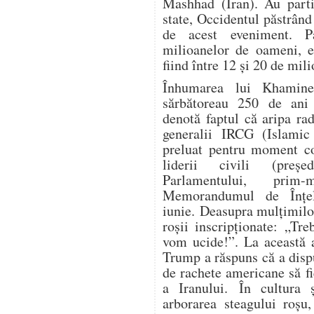
Mashhad (Iran). Au parti
state, Occidentul păstrând
de acest eveniment. P
milioanelor de oameni, es
fiind între 12 și 20 de mil
Înhumarea lui Khamine
sărbătoreau 250 de ani 
denotă faptul că aripa ra
generalii IRCG (Islamic
preluat pentru moment co
liderii civili (președ
Parlamentului, prim-
Memorandumul de Înțe
iunie. Deasupra mulțimilo
roșii inscripționate: „Tr
vom ucide!”. La această a
Trump a răspuns că a dispu
de rachete americane să fi
a Iranului. În cultura ș
arborarea steagului roșu