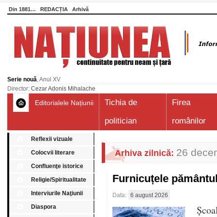
Din 1881…
REDACȚIA
Arhivă
Serie nouă
, Anul XV
Director:
Cezar Adonis Mihalache
Tichia de
Firea
Editorialele Națiunii
politician
românilor
Reflexii vizuale
26 dece
Arhiva zilnică:
Colocvii literare
Confluenţe istorice
Furnicuțele pământu
Religie/Spiritualitate
Interviurile Naţiunii
Data:
6 august 2026
Diaspora
Școa