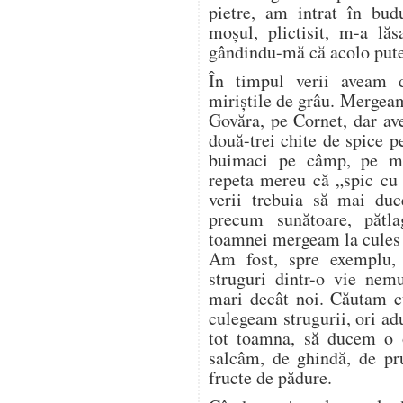
pietre, am intrat în bud
moșul, plictisit, m-a lăs
gândindu-mă că acolo pute
În timpul verii aveam 
miriștile de grâu. Mergea
Govăra, pe Cornet, dar a
două-trei chite de spice p
buimaci pe câmp, pe mir
repeta mereu că „spic cu 
verii trebuia să mai duc
precum sunătoare, pătl
toamnei mergeam la cules d
Am fost, spre exemplu,
struguri dintr-o vie nem
mari decât noi. Căutam cu
culegeam strugurii, ori a
tot toamna, să ducem o o
salcâm, de ghindă, de pr
fructe de pădure.