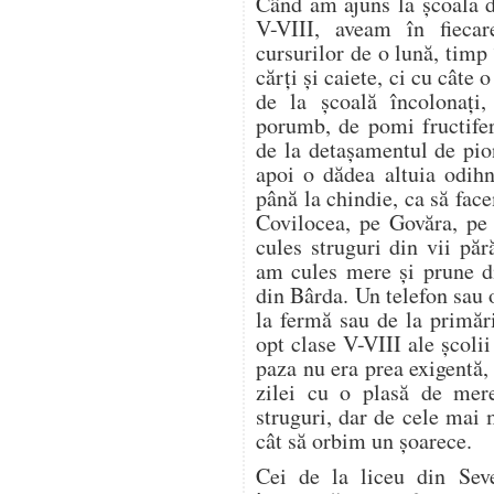
Când am ajuns la școala d
V-VIII, aveam în fieca
cursurilor de o lună, timp
cărți și caiete, ci cu câte
de la școală încolonați,
porumb, de pomi fructifer
de la detașamentul de pion
apoi o dădea altuia odih
până la chindie, ca să f
Covilocea, pe Govăra, pe
cules struguri din vii pă
am cules mere și prune di
din Bârda. Un telefon sau 
la fermă sau de la primări
opt clase V-VIII ale școli
paza nu era prea exigentă, 
zilei cu o plasă de mer
struguri, dar de cele mai
cât să orbim un șoarece.
Cei de la liceu din Seve