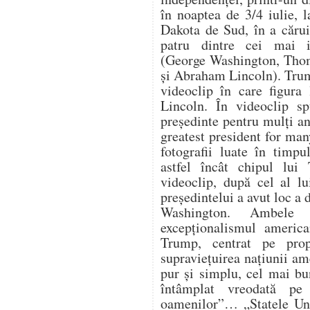
în noaptea de 3/4 iulie,
Dakota de Sud, în a cărui
patru dintre cei mai i
(George Washington, Thom
și Abraham Lincoln). Trum
videoclip în care figura
Lincoln. În videoclip s
președinte pentru mulți an
greatest president for ma
fotografii luate în timpu
astfel încât chipul lui
videoclip, după cel al lu
președintelui a avut loc a
Washington. Ambele 
excepționalismul america
Trump, centrat pe propr
supraviețuirea națiunii a
pur și simplu, cel mai bu
întâmplat vreodată pe
oamenilor”… „Statele Uni