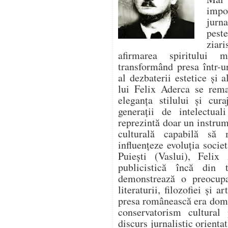
impo
jurna
pest
ziari
afirmarea spiritului 
transformând presa într-un
al dezbaterii estetice și a
lui Felix Aderca se rema
eleganța stilului și cura
generații de intelectua
reprezintă doar un instrume
culturală capabilă să
influențeze evoluția socie
Puiești (Vaslui), Felix 
publicistică încă din t
demonstrează o preocupa
literaturii, filozofiei și 
presa românească era domi
conservatorism cultural
discurs jurnalistic orienta