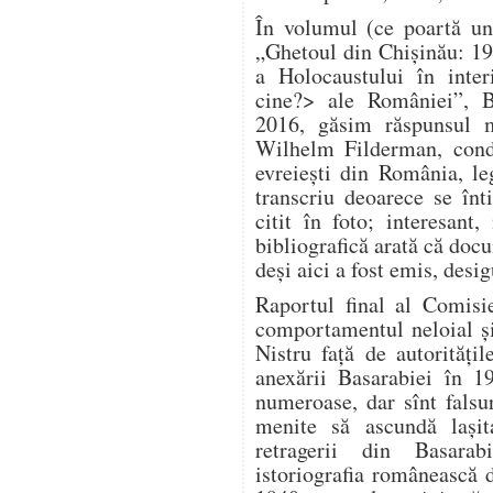
În volumul (ce poartă un
„Ghetoul din Chișinău: 1
a Holocaustului în inter
cine?> ale României”, B
2016, găsim răspunsul m
Wilhelm Filderman, condu
evreiești din România, le
transcriu deoarece se înt
citit în foto; interesan
bibliografică arată că doc
deși aici a fost emis, desig
Raportul final al Comisi
comportamentul neloial și 
Nistru față de autorităț
anexării Basarabiei în 1
numeroase, dar sînt falsuri
menite să ascundă lași
retragerii din Basara
istoriografia românească 