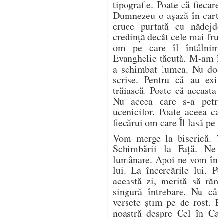
tipografie. Poate că fieca
Dumnezeu o așază în carte
cruce purtată cu nădej
credință decât cele mai fr
om pe care îl întâlnim 
Evanghelie tăcută. M-am î
a schimbat lumea. Nu doa
scrise. Pentru că au ex
trăiască. Poate că aceasta
Nu aceea care s-a petr
ucenicilor. Poate aceea c
fiecărui om care Îl lasă pe
Vom merge la biserică. 
Schimbării la Față. N
lumânare. Apoi ne vom înto
lui. La încercările lui. 
această zi, merită să ră
singură întrebare. Nu câ
versete știm pe de rost. 
noastră despre Cel în C