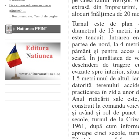
extrasă din împrejurimi,
De ce oare refuzam să mai și
gândim?!…
alocuri înălţimea de 20 me
::
Recomandate
,
Turnul de veghe
Turnul este de plan c
diametrul de 13 metri, ia
Naţiunea PRINT
este tencuit. Intrarea er
partea de nord, la 4 metr
pământ şi pentru acces 
scară. În jumătatea de ve
deschideri de tragere c
evazate spre interior, situ
1,5 metri unul de altul, iar
datorită terenului acci
practicarea în zid a unor 
Anul ridicării sale este
construit la comanda voie
şi având şi rol de punct
secole, turnul de la Criv
1961, după cum informe
aproape cinci secole, tur