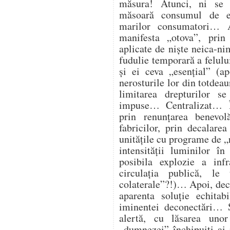
măsura! Atunci, ni se
măsoară consumul de en
marilor consumatori… At
manifesta „otova”, prin 
aplicate de niște neica-ni
fudulie temporară a felulu
și ei ceva „esențial” (ap
nerosturile lor din totdea
limitarea drepturilor s
impuse… Centralizat… Î
prin renunțarea benevol
fabricilor, prin decalare
unitățile cu programe de „
intensității luminilor î
posibila explozie a infra
circulația publică, l
colaterale”?!)… Apoi, deco
aparenta soluție echitab
iminentei deconectări… Ș
alertă, cu lăsarea unor
„dumnezei” închipuiți ai