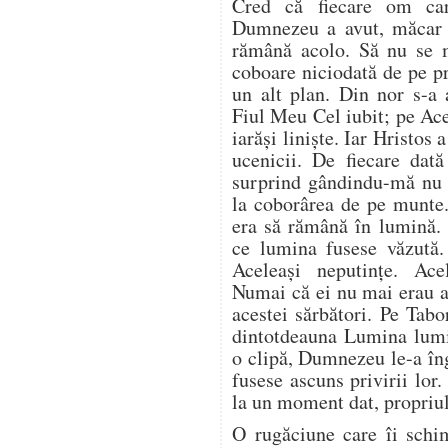
Cred că fiecare om car
Dumnezeu a avut, măcar o
rămână acolo. Să nu se 
coboare niciodată de pe 
un alt plan. Din nor s-a 
Fiul Meu Cel iubit; pe Ace
iarăși liniște. Iar Hristo
ucenicii. De fiecare dat
surprind gândindu-mă nu 
la coborârea de pe munte.
era să rămână în lumină.
ce lumina fusese văzută.
Aceleași neputințe. Acel
Numai că ei nu mai erau ac
acestei sărbători. Pe Tab
dintotdeauna Lumina lumi
o clipă, Dumnezeu le-a în
fusese ascuns privirii lor.
la un moment dat, propriul
O rugăciune care îi schi