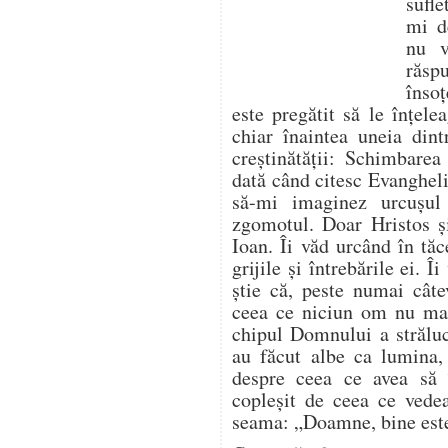
sufle
mi d
nu v
răsp
însoț
este pregătit să le înțele
chiar înaintea uneia dint
creștinătății: Schimbare
dată când citesc Evangheli
să-mi imaginez urcușu
zgomotul. Doar Hristos și
Ioan. Îi văd urcând în tă
grijile și întrebările ei. 
știe că, peste numai câte
ceea ce niciun om nu mai
chipul Domnului a străluc
au făcut albe ca lumina,
despre ceea ce avea să î
copleșit de ceea ce vedea
seama: „Doamne, bine est