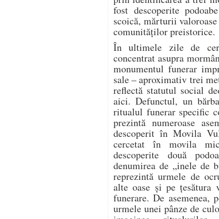
fost descoperite podoabe
scoică, mărturii valoroase 
comunităților preistorice.
În ultimele zile de cerc
concentrat asupra mormânt
monumentul funerar impre
sale – aproximativ trei me
reflectă statutul social 
aici. Defunctul, un bărb
ritualul funerar specific 
prezintă numeroase ase
descoperit în Movila Vu
cercetat în movila mi
descoperite două podo
denumirea de „inele de b
reprezintă urmele de ocru
alte oase și pe țesătura 
funerare. De asemenea, pe
urmele unei pânze de culo