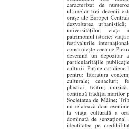
caracterizat de numeroas
ultimelor trei decenii e
orașe ale Europei Centrale
dezvoltarea urbanistică; 
universităților; viața
patrimoniul istoric; viața 
festivalurile internaționa
construiește ceea ce Pie
devenind un depozitar al
particularitățile publicaț
culturii. Puține cotidiene 
pentru: literatura contem
culturale; cenacluri; fe
plastici; teatru; muzică
continuă tradiția marilor 
Societatea de Mâine; Trib
nu relatează doar evenimen
la viața culturală a ora
dominată de senzațional ș
identitatea pe credibilit