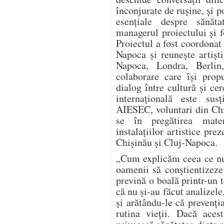
înconjurate de rușine, și 
esențiale despre sănăta
managerul proiectului și 
Proiectul a fost coordonat
Napoca și reunește artiști
Napoca, Londra, Berlin,
colaborare care își pro
dialog între cultură și c
internațională este sus
AIESEC, voluntari din Chi
se în pregătirea materi
instalațiilor artistice prez
Chișinău și Cluj-Napoca.
„Cum explicăm ceea ce nu
oamenii să conștientizeze
prevină o boală printr-un 
că nu și-au făcut analizele
și arătându-le că prevenți
rutina vieții. Dacă aces