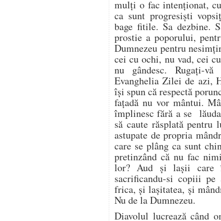
mulți o fac intenționat, 
ca sunt progresiști vopsi
bage fitile. Sa dezbine. 
prostie a poporului, pent
Dumnezeu pentru nesimțir
cei cu ochi, nu vad, cei c
nu gândesc. Rugați-vă
Evanghelia Zilei de azi, 
își spun că respectă porun
fațadă nu vor mântui. Mâ
împlinesc fără a se lăuda 
să caute răsplată pentru 
astupate de propria mândri
care se plâng ca sunt chin
pretinzând că nu fac nim
lor? Aud și lașii care 
sacrificandu-si copiii pe
frica, și lașitatea, și mând
Nu de la Dumnezeu.
Diavolul lucrează când 