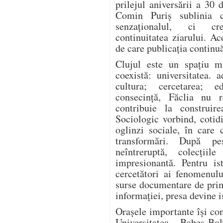
prilejul aniversării a 30 
Comin Puriș sublinia 
senzaționalul, ci cre
continuitatea ziarului. Ac
de care publicația continuă
Clujul este un spațiu mu
coexistă: universitatea. 
cultura; cercetarea; e
consecință, Făclia nu r
contribuie la construir
Sociologic vorbind, coti
oglinzi sociale, în care 
transformări. După pe
neîntreruptă, colecțiil
impresionantă. Pentru is
cercetători ai fenomenulu
surse documentare de prim
informației, presa devine i
Orașele importante își cons
Universitatea „Babeș-B