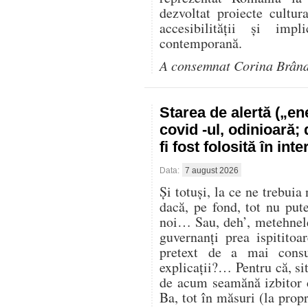
dezvoltat proiecte cultur
accesibilității și impl
contemporană.
A consemnat Corina Brân
Starea de alertă („e
covid -ul, odinioară;
fi fost folosită în in
Data:
7 august 2026
Și totuși, la ce ne trebuia
dacă, pe fond, tot nu pu
noi… Sau, deh’, metehnele
guvernanți prea ispitito
pretext de a mai cons
explicații?… Pentru că, sit
de acum seamănă izbitor 
Ba, tot în măsuri (la propr