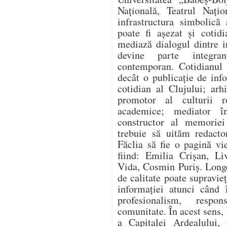
Națională, Teatrul Nați
infrastructura simbolică
poate fi așezat și cotidi
mediază dialogul dintre ins
devine parte integran
contemporan. Cotidianul 
decât o publicație de info
cotidian al Clujului; arh
promotor al culturii r
academice; mediator în
constructor al memoriei
trebuie să uităm redacto
Făclia să fie o pagină vi
fiind: Emilia Crișan, Li
Vida, Cosmin Puriș. Long
de calitate poate supravie
informației atunci când 
profesionalism, respo
comunitate. În acest sens,
a Capitalei Ardealului, 