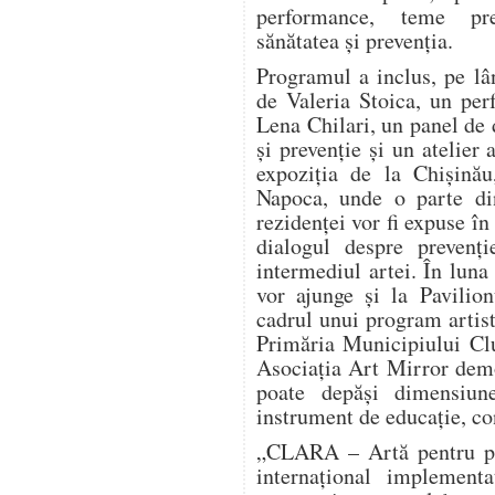
performance, teme pre
sănătatea și prevenția.
Programul a inclus, pe lâ
de Valeria Stoica, un pe
Lena Chilari, un panel de d
și prevenție și un atelier 
expoziția de la Chișinău
Napoca, unde o parte din
rezidenței vor fi expuse în
dialogul despre prevenți
intermediul artei. În luna
vor ajunge și la Pavilio
cadrul unui program artist
Primăria Municipiului Clu
Asociația Art Mirror dem
poate depăși dimensiun
instrument de educație, co
„CLARA – Artă pentru pre
internațional implement