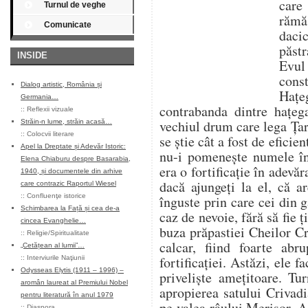
care
Turnul de veghe
rămă
Comunicate
daci
păstr
INSIDE
Evul
const
Dialog artistic, România și
Haţ
Germania…
contrabanda dintre haţeg
::
Reflexii vizuale
vechiul drum care lega Ţa
Străin-n lume, străin acasă…
::
Colocvii literare
se ştie cât a fost de eficie
Apel la Dreptate și Adevăr Istoric:
nu-i pomeneşte numele în
Elena Chiaburu despre Basarabia,
era o fortificaţie în adevăr
1940, și documentele din arhive
dacă ajungeți la el, că ar
care contrazic Raportul Wiesel
::
Confluenţe istorice
înguste prin care cei din 
Schimbarea la Față și cea de-a
caz de nevoie, fără să fie ţi
cincea Evanghelie…
buza prăpastiei Cheilor Cri
::
Religie/Spiritualitate
calcar, fiind foarte abr
„Cetățean al lumii”…
fortificaţiei. Astăzi, ele 
::
Interviurile Naţiunii
Odysseas Elytis (1911 – 1996) –
privelişte ameţitoare. Tu
aromân laureat al Premiului Nobel
apropierea satului Criva
pentru literatură în anul 1979
pe valea râului Merişor. A 
::
Diaspora