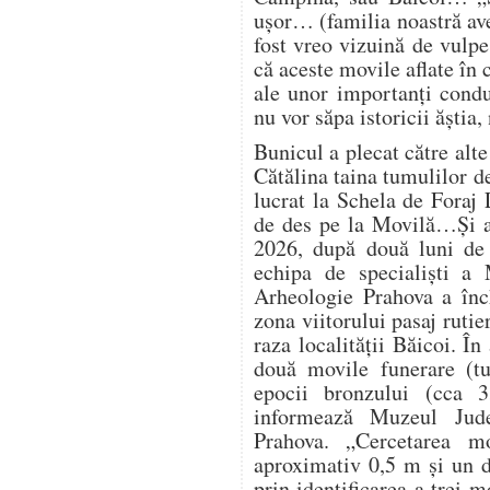
ușor… (familia noastră av
fost vreo vizuină de vulp
că aceste movile aflate în
ale unor importanți condu
nu vor săpa istoricii ăștia
Bunicul a plecat către alte
Cătălina taina tumulilor d
lucrat la Schela de Foraj 
de des pe la Movilă…Și a
2026, după două luni de 
echipa de specialiști a 
Arheologie Prahova a înch
zona viitorului pasaj ruti
raza localității Băicoi. În
două movile funerare (t
epocii bronzului (cca 
informează Muzeul Jude
Prahova. „Cercetarea m
aproximativ 0,5 m și un d
prin identificarea a trei 