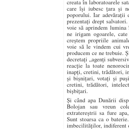
creata în laboratoarele sa
care își iubesc țara și 
poporului. Iar adevărați
prezentați drept salvatori
voie să aprindem lumina 
ne irigam ogoarele, cat
creștem propriile anima
voie să le vindem cui vr
producem ce ne trebuie. Și
decretați „agenți subversiv
reacție la toate nenoroci
inapți, cretini, trădători, i
și bișnițari, votați și puș
cretini, trădători, intelec
bișbițari.
Și când apa Dunării disp
Bolojan sau vreun cole
extratereștrii sa fure ap
Sunt stoarsa ca o baterie
imbecilităților, indiferent