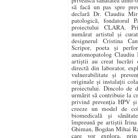
privească sănătatea dintr-o
să facă un pas spre prev
declară Dr. Claudiu Mir
patologică, fondatorul
proiectului CLARA. Pri
numărat artistul și cura
designerul Cristina Can
Scripor, poeta și perf
anatomopatolog Claudiu M
artiștii au creat lucrări
directă din laborator, expl
vulnerabilitate și preve
originale și instalații col
proiectului. Dincolo de d
urmărit să contribuie la c
privind prevenția HPV și
creeze un model de cola
biomedicală și sănătat
împreună pe artiștii Irin
Ghiman, Bogdan Mihai Rad
care vor explora, prin 