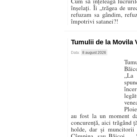
Cum să înțeleagă lucruril
înșelați. Îi „trăgea de ur
refuzam sa gândim, refu
împotrivi satanei?!
Tumulii de la Movila
Data:
8 august 2026
Tumu
Băic
„La 
spun
înc
legă
vene
Ploie
au fost la un moment da
concurență, aici trăgând ț
holde, dar și muncitorii
Câmpina, sau Băicoi… „