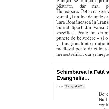
Băniţa) se numără prin
păstrate, dar mai pu
Hunedoara. Potrivit istoric
vamal şi un loc de unde er
Ţara Românească în Transi
Turnul Spart din Valea O
specifice. Poate un dru
puncte de belvedere – și o
și funcționalitatea inițială
medieval poate da culoare 
menestrelilor, dar și mește
Schimbarea la Față ș
Evanghelie…
Data:
9 august 2026
De c
Nu l-
veni