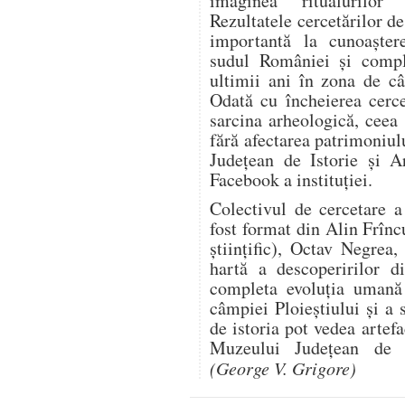
imaginea ritualurilor 
Rezultatele cercetărilor de
importantă la cunoaștere
sudul României și comple
ultimii ani în zona de câ
Odată cu încheierea cercet
sarcina arheologică, ceea 
fără afectarea patrimoniu
Județean de Istorie și A
Facebook a instituției.
Colectivul de cercetare 
fost format din Alin Frînc
științific), Octav Negre
hartă a descoperirilor d
completa evoluția uman
câmpiei Ploieștiului și a 
de istoria pot vedea artef
Muzeului Județean de I
(George V. Grigore)