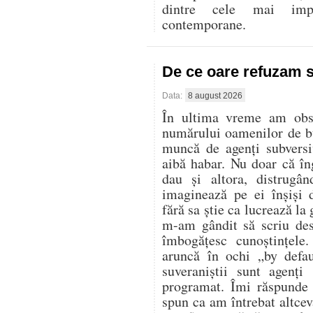
dintre cele mai imp
contemporane.
De ce oare refuzam 
Data:
8 august 2026
În ultima vreme am obser
numărului oamenilor de bu
muncă de agenți subversi
aibă habar. Nu doar că în
dau și altora, distrugân
imaginează pe ei înșiși 
fără sa știe ca lucrează la
m-am gândit să scriu des
îmbogățesc cunoștințele
aruncă în ochi „by defa
suveraniștii sunt agenți
programat. Îmi răspunde 
spun ca am întrebat altcev