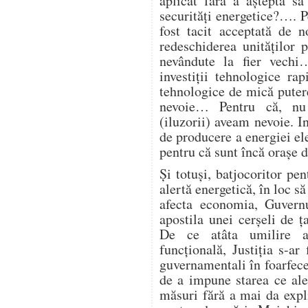
aplicat fără a aștepta să
securități energetice?…. Pe
fost tacit acceptată de 
redeschiderea unităților
nevândute la fier vech
investiții tehnologice ra
tehnologice de mică putere
nevoie… Pentru că, nu
(iluzorii) aveam nevoie. I
de producere a energiei ele
pentru că sunt încă orașe
Și totuși, batjocoritor pen
alertă energetică, în loc să
afecta economia, Guvern
apostila unei cerșeli de
De ce atâta umilire a 
funcțională, Justiția s-ar 
guvernamentali în foarfecel
de a impune starea ce ale
măsuri fără a mai da expl