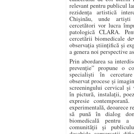
relevant pentru publicul la
rezidența artistică inte
Chișinău, unde artiști
cercetători vor lucra îm
patologică CLARA. Pentr
cercetării biomedicale de
observația științifică și ex
a genera noi perspective as
Prin abordarea sa interd
prevenție” propune o col
specialiști în cercetar
observat procese și imagin
screeningului cervical și
în pictură, instalații, po
expresie contemporană. 
experimentală, deoarece re
să pună în dialog dome
biomedicală pentru a 
comunității și publicu
deschide conversații difi