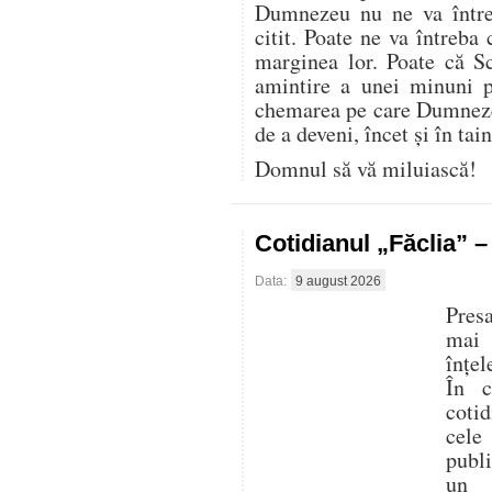
Dumnezeu nu ne va între
citit. Poate ne va întreba 
marginea lor. Poate că S
amintire a unei minuni p
chemarea pe care Dumnezeu
de a deveni, încet și în tai
Domnul să vă miluiască!
Cotidianul „Făclia” 
Data:
9 august 2026
Presa
mai
înțel
În c
cotid
cele
publ
un 