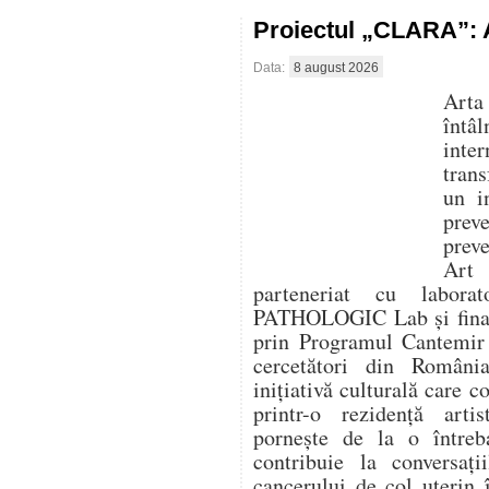
Proiectul „CLARA”: A
Data:
8 august 2026
Arta
întâ
inte
trans
un i
prev
prev
Art
parteneriat cu labora
PATHOLOGIC Lab și finanț
prin Programul Cantemir 
cercetători din Români
inițiativă culturală care 
printr-o rezidență artis
pornește de la o între
contribuie la conversaț
cancerului de col uterin 