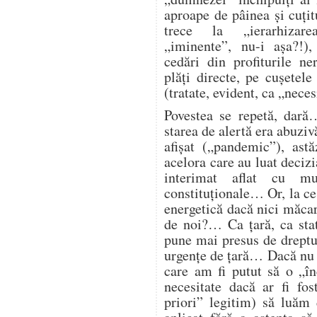
aproape de pâinea și cuțitu
trece la „ierarhizarea
„iminente”, nu-i așa?!),
cedări din profiturile n
plăți directe, pe cușetele
(tratate, evident, ca „nece
Povestea se repetă, dară
starea de alertă era abuzi
afișat („pandemic”), astă
acelora care au luat deciz
interimat aflat cu mu
constituționale… Or, la ce
energetică dacă nici măcar 
de noi?… Ca țară, ca st
pune mai presus de dreptul
urgențe de țară… Dacă nu 
care am fi putut să o „î
necesitate dacă ar fi fos
priori” legitim) să luăm 