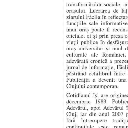
transformărilor sociale, c
orașului. Lucrarea de fa
ziarului Făclia în reflectar
funcțiile sale informativ
unui oraș poate fi recon
oficiale, ci și prin presa
vieții publice în desfășur
oraș universitar și unul 
culturale ale României,
adevărată cronică a prez
jurnal de informație, Făcli
păstrând echilibrul între
Publicația a devenit una 
Clujului contemporan.
Cotidianul își are origin
decembrie 1989. Publica
Adevărul, apoi Adevărul î
Cluj, iar din anul 2007 
fără întrerupere tradi
continuitate este remar