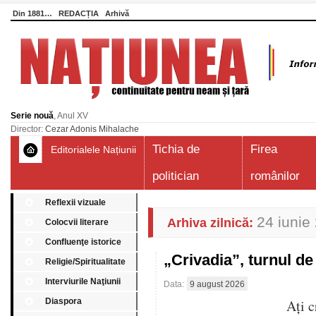
Din 1881…
REDACȚIA
Arhivă
Serie nouă
, Anul XV
Director:
Cezar Adonis Mihalache
Tichia de
Firea
Editorialele Națiunii
politician
românilor
Reflexii vizuale
24 iunie
Arhiva zilnică:
Colocvii literare
Confluenţe istorice
„Crivadia”, turnul 
Religie/Spiritualitate
Interviurile Naţiunii
Data:
9 august 2026
Diaspora
Aţi c