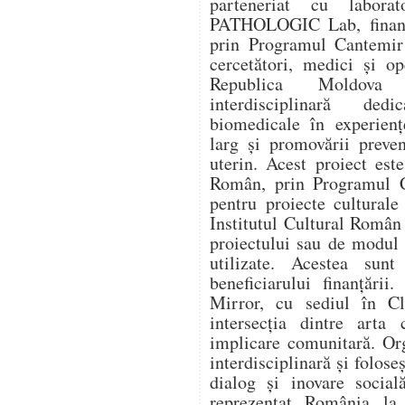
parteneriat cu labora
PATHOLOGIC Lab, finanța
prin Programul Cantemir 
cercetători, medici și o
Republica Moldova î
interdisciplinară dedi
biomedicale în experienț
larg și promovării preve
uterin. Acest proiect este
Român, prin Programul C
pentru proiecte culturale
Institutul Cultural Român
proiectului sau de modul î
utilizate. Acestea sunt
beneficiarului finanțării
Mirror, cu sediul în Cl
intersecția dintre arta 
implicare comunitară. Or
interdisciplinară și folose
dialog și inovare social
reprezentat România l