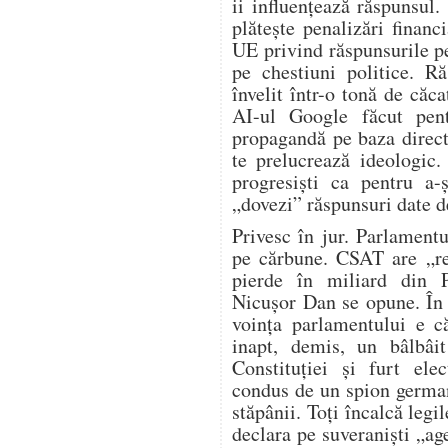
ii influențează răspunsul.
plătește penalizări financ
UE privind răspunsurile p
pe chestiuni politice. R
învelit într-o tonă de căca
AI-ul Google făcut pen
propagandă pe baza direct
te prelucrează ideologic.
progresiști ca pentru a-
„dovezi” răspunsuri date d
Privesc în jur. Parlament
pe cărbune. CSAT are „re
pierde în miliard din 
Nicușor Dan se opune. În
voința parlamentului e c
inapt, demis, un bâlbâit
Constituției și furt ele
condus de un spion german
stăpânii. Toți încalcă legil
declara pe suveraniști „age