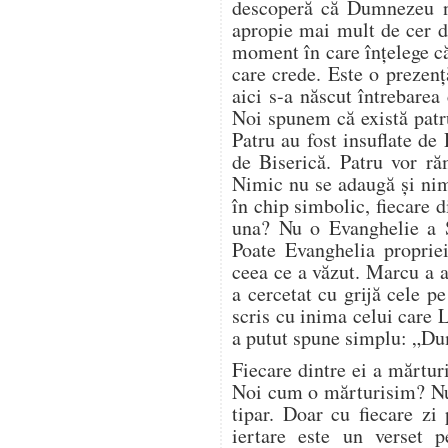
descoperă că Dumnezeu nu
apropie mai mult de cer de
moment în care înțelege c
care crede. Este o prezenț
aici s-a născut întrebarea
Noi spunem că există patr
Patru au fost insuflate de
de Biserică. Patru vor ră
Nimic nu se adaugă și nim
în chip simbolic, fiecare d
una? Nu o Evanghelie a Sc
Poate Evanghelia propriei
ceea ce a văzut. Marcu a a
a cercetat cu grijă cele pe
scris cu inima celui care 
a putut spune simplu: „Du
Fiecare dintre ei a mărturi
Noi cum o mărturisim? Nu
tipar. Doar cu fiecare zi
iertare este un verset p