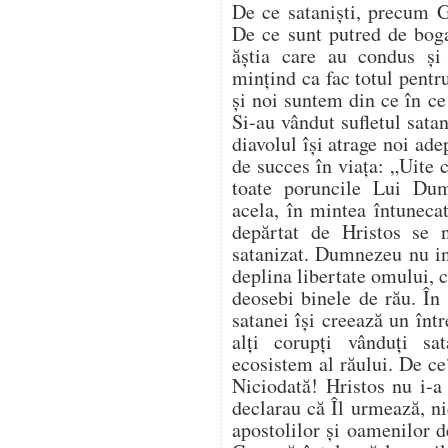
De ce sataniști, precum G
De ce sunt putred de bogaț
ăștia care au condus ș
mințind ca fac totul pentr
și noi suntem din ce în c
Si-au vândut sufletul satan
diavolul își atrage noi ade
de succes în viața: „Uite 
toate poruncile Lui Du
acela, în mintea întuneca
depărtat de Hristos se 
satanizat. Dumnezeu nu in
deplina libertate omului, ci
deosebi binele de rău. În 
satanei își creează un înt
alți corupți vânduți sa
ecosistem al răului. De ce
Niciodată! Hristos nu i-a
declarau că Îl urmează, nic
apostolilor și oamenilor 