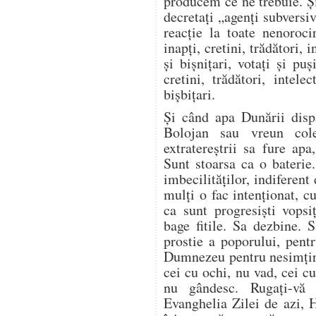
producem ce ne trebuie. Și
decretați „agenți subversiv
reacție la toate nenoroci
inapți, cretini, trădători, i
și bișnițari, votați și puș
cretini, trădători, intelec
bișbițari.
Și când apa Dunării disp
Bolojan sau vreun cole
extratereștrii sa fure ap
Sunt stoarsa ca o baterie
imbecilităților, indiferent
mulți o fac intenționat, 
ca sunt progresiști vopsi
bage fitile. Sa dezbine. 
prostie a poporului, pent
Dumnezeu pentru nesimțir
cei cu ochi, nu vad, cei c
nu gândesc. Rugați-vă
Evanghelia Zilei de azi, 