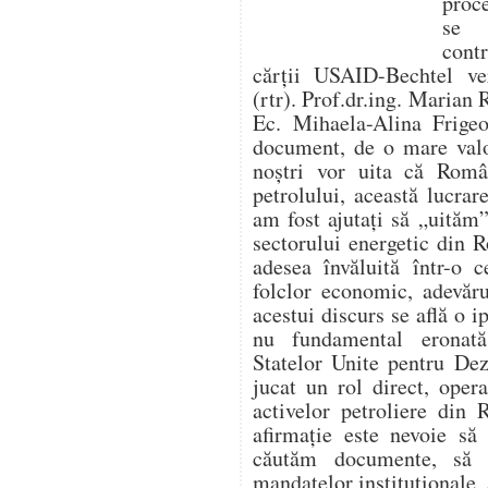
proc
se f
cont
cărții USAID-Bechtel ver
(rtr). Prof.dr.ing. Marian 
Ec. Mihaela-Alina Frigeo
document, de o mare valo
noștri vor uita că Român
petrolului, această lucr
am fost ajutați să „uităm”
sectorului energetic din 
adesea învăluită într-o c
folclor economic, adevăru
acestui discurs se află o i
nu fundamental eronat
Statelor Unite pentru De
jucat un rol direct, opera
activelor petroliere din
afirmație este nevoie să
căutăm documente, să 
mandatelor instituționale, 