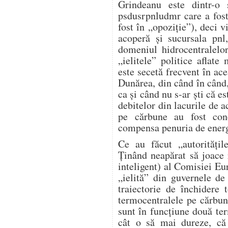
Grindeanu este dintr-o 
psdusrpnludmr care a fost
fost în „opoziție”), deci v
acoperă și sucursala pnl
domeniul hidrocentralelo
„ielitele” politice aflat
este secetă frecvent în ace
Dunărea, din când în când,
ca și când nu s-ar ști că e
debitelor din lacurile de 
pe cărbune au fost conc
compensa penuria de energi
Ce au făcut „autorități
Ținând neapărat să joace r
inteligent) al Comisiei Eur
„ielită” din guvernele d
traiectorie de închidere
termocentralele pe cărbu
sunt în funcțiune două te
cât o să mai dureze, c