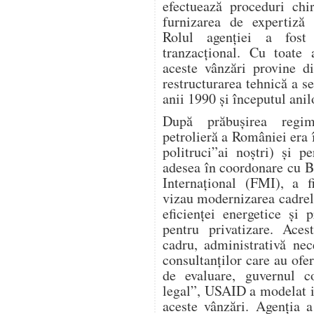
efectuează proceduri chi
furnizarea de expertiză 
Rolul agenției a fost 
tranzacțional. Cu toate
aceste vânzări provine d
restructurarea tehnică a s
anii 1990 și începutul anil
După prăbușirea regimu
petrolieră a României era î
politruci”ai noștri) și 
adesea în coordonare cu 
Internațional (FMI), a f
vizau modernizarea cadrel
eficienței energetice și p
pentru privatizare. Aces
cadru, administrativă nece
consultanților care au ofer
de evaluare, guvernul co
legal”, USAID a modelat i
aceste vânzări. Agenția a