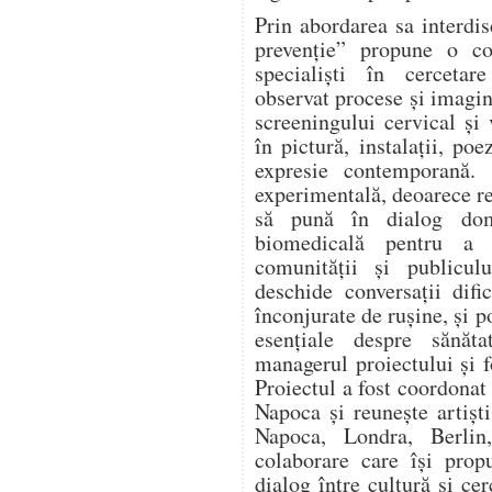
Prin abordarea sa interd
prevenție” propune o col
specialiști în cercetar
observat procese și imagin
screeningului cervical și
în pictură, instalații, po
expresie contemporană. 
experimentală, deoarece re
să pună în dialog dome
biomedicală pentru a 
comunității și publicu
deschide conversații difi
înconjurate de rușine, și 
esențiale despre sănăta
managerul proiectului și 
Proiectul a fost coordonat
Napoca și reunește artiști
Napoca, Londra, Berlin,
colaborare care își pro
dialog între cultură și c