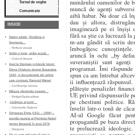
numărului oamenilor de bu
Turnul de veghe
muncă de agenți subversi
Comunicate
aibă habar. Nu doar că în
dau și altora, distrugân
INSIDE
imaginează pe ei înșiși 
fără sa știe ca lucrează la
Dialog artistic, România și
m-am gândit să scriu des
Germania…
îmbogățesc cunoștințele
::
Reflexii vizuale
aruncă în ochi „by defa
Străin-n lume, străin acasă…
::
Colocvii literare
suveraniștii sunt agenți
Apel la Dreptate și Adevăr Istoric:
programat. Îmi răspunde 
Elena Chiaburu despre Basarabia,
spun ca am întrebat altcev
1940, și documentele din arhive
ii influențează răspunsul.
care contrazic Raportul Wiesel
::
Confluenţe istorice
plătește penalizări financ
Măsura gândurilor noastre…
UE privind răspunsurile p
::
Religie/Spiritualitate
pe chestiuni politice. R
„Cetățean al lumii”…
învelit într-o tonă de căca
::
Interviurile Naţiunii
AI-ul Google făcut pen
Odysseas Elytis (1911 – 1996) –
aromân laureat al Premiului Nobel
propagandă pe baza direct
pentru literatură în anul 1979
te prelucrează ideologic.
::
Diaspora
progresiști ca pentru a-
De ce oare refuzam să mai și