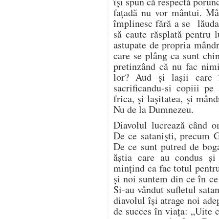
își spun că respectă porun
fațadă nu vor mântui. Mâ
împlinesc fără a se lăuda 
să caute răsplată pentru 
astupate de propria mândri
care se plâng ca sunt chin
pretinzând că nu fac nim
lor? Aud și lașii care 
sacrificandu-si copiii pe
frica, și lașitatea, și mând
Nu de la Dumnezeu.
Diavolul lucrează când 
De ce sataniști, precum G
De ce sunt putred de bogaț
ăștia care au condus ș
mințind ca fac totul pentr
și noi suntem din ce în c
Si-au vândut sufletul satan
diavolul își atrage noi ade
de succes în viața: „Uite 