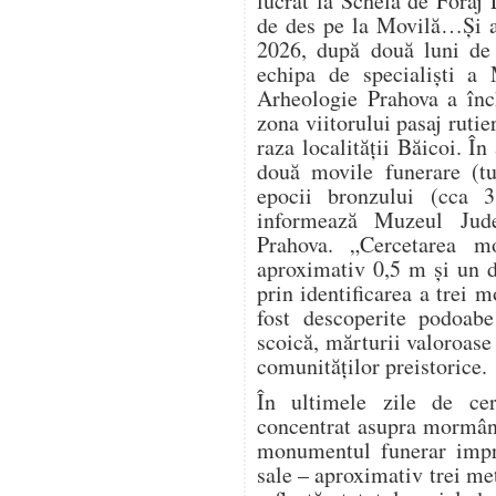
lucrat la Schela de Foraj 
de des pe la Movilă…Și a
2026, după două luni de 
echipa de specialiști a 
Arheologie Prahova a înch
zona viitorului pasaj ruti
raza localității Băicoi. În
două movile funerare (t
epocii bronzului (cca 
informează Muzeul Jude
Prahova. „Cercetarea m
aproximativ 0,5 m și un d
prin identificarea a trei 
fost descoperite podoabe
scoică, mărturii valoroase 
comunităților preistorice.
În ultimele zile de cerc
concentrat asupra mormânt
monumentul funerar impre
sale – aproximativ trei me