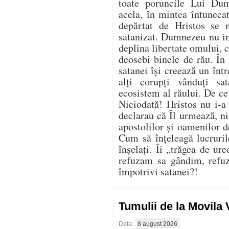
toate poruncile Lui Du
acela, în mintea întuneca
depărtat de Hristos se 
satanizat. Dumnezeu nu in
deplina libertate omului, ci
deosebi binele de rău. În 
satanei își creează un înt
alți corupți vânduți sa
ecosistem al răului. De ce
Niciodată! Hristos nu i-a
declarau că Îl urmează, nic
apostolilor și oamenilor 
Cum să înțeleagă lucruril
înșelați. Îi „trăgea de ur
refuzam sa gândim, refu
împotrivi satanei?!
Tumulii de la Movila
Data:
8 august 2026