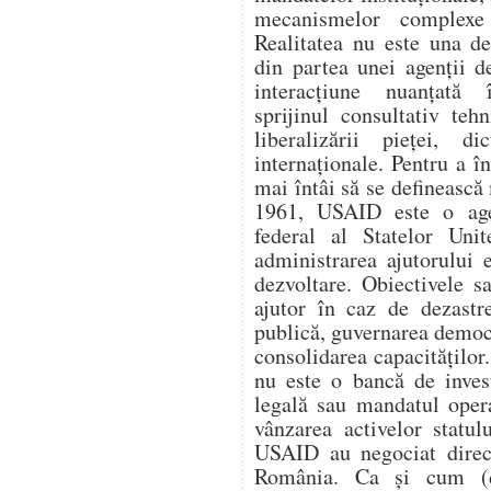
mecanismelor complexe 
Realitatea nu este una d
din partea unei agenții d
interacțiune nuanțată î
sprijinul consultativ teh
liberalizării pieței, di
internaționale. Pentru a 
mai întâi să se definească 
1961, USAID este o age
federal al Statelor Unit
administrarea ajutorului e
dezvoltare. Obiectivele s
ajutor în caz de dezastr
publică, guvernarea democ
consolidarea capacitățilo
nu este o bancă de invest
legală sau mandatul oper
vânzarea activelor statul
USAID au negociat direc
România. Ca și cum (