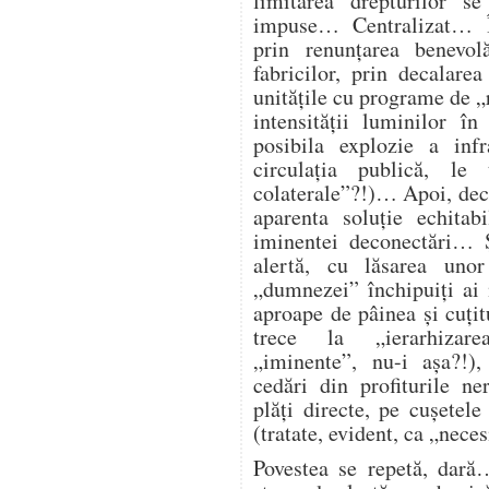
limitarea drepturilor s
impuse… Centralizat… Î
prin renunțarea benevol
fabricilor, prin decalare
unitățile cu programe de „
intensității luminilor î
posibila explozie a infra
circulația publică, l
colaterale”?!)… Apoi, deco
aparenta soluție echitab
iminentei deconectări… Ș
alertă, cu lăsarea unor
„dumnezei” închipuiți ai
aproape de pâinea și cuțitu
trece la „ierarhizarea
„iminente”, nu-i așa?!),
cedări din profiturile n
plăți directe, pe cușetele
(tratate, evident, ca „nece
Povestea se repetă, dară