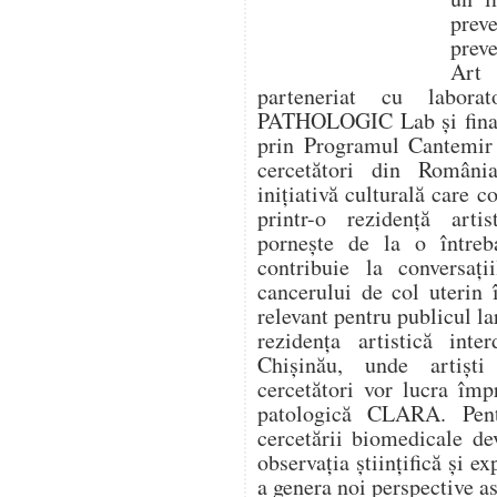
prev
prev
Art
parteneriat cu labora
PATHOLOGIC Lab și finanț
prin Programul Cantemir 
cercetători din Români
inițiativă culturală care 
printr-o rezidență artis
pornește de la o între
contribuie la conversaț
cancerului de col uterin 
relevant pentru publicul la
rezidența artistică inte
Chișinău, unde artiști
cercetători vor lucra îm
patologică CLARA. Pentr
cercetării biomedicale de
observația științifică și ex
a genera noi perspective as