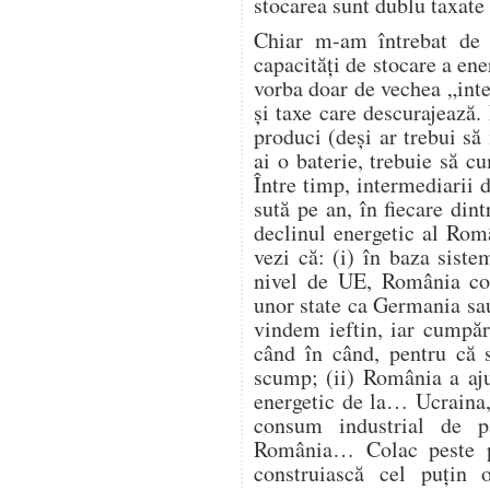
stocarea sunt dublu taxate 
Chiar m-am întrebat de 
capacități de stocare a ene
vorba doar de vechea „intel
și taxe care descurajează
produci (deși ar trebui să 
ai o baterie, trebuie să 
Între timp, intermediarii d
sută pe an, în fiecare din
declinul energetic al Româ
vezi că: (i) în baza siste
nivel de UE, România con
unor state ca Germania sau
vindem ieftin, iar cumpăr
când în când, pentru că s
scump; (ii) România a aju
energetic de la… Ucraina, 
consum industrial de p
România… Colac peste p
construiască cel puțin 