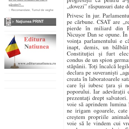
„dovezi” răspunsuri date d
gândim?!…
::
Recomandate
,
Turnul de veghe
Privesc în jur. Parlament
pe cărbune. CSAT are „re
Naţiunea PRINT
pierde în miliard din 
Nicușor Dan se opune. În
voința parlamentului e c
inapt, demis, un bâlbâit
Constituției și furt ele
condus de un spion german
stăpânii. Toți încalcă legil
declara pe suveraniști „age
creata în laboratoarele sa
care își iubesc țara și 
poporului. Iar adevărați
prezentați drept salvatori
voie să aprindem lumina 
ne irigam ogoarele, cat
creștem propriile anima
voie să le vindem cui vr