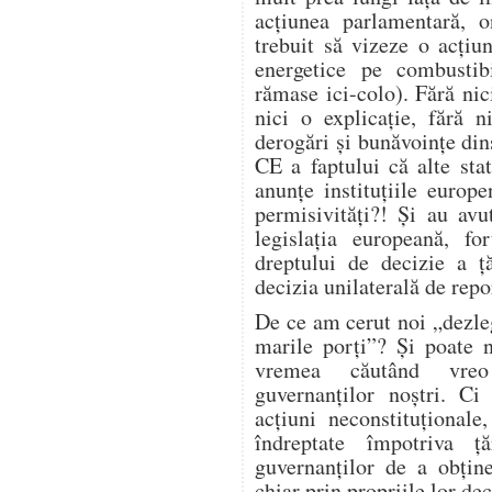
acțiunea parlamentară, on
trebuit să vizeze o acțiu
energetice pe combustibi
rămase ici-colo). Fără nic
nici o explicație, fără 
derogări și bunăvoințe din
CE a faptului că alte sta
anunțe instituțiile euro
permisivități?! Și au avut
legislația europeană, fo
dreptului de decizie a ță
decizia unilaterală de repo
De ce am cerut noi „dezle
marile porți”? Și poate 
vremea căutând vreo 
guvernanților noștri. C
acțiuni neconstituțional
îndreptate împotriva ță
guvernanților de a obține
chiar prin propriile lor dec