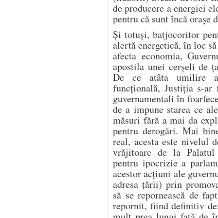
de producere a energiei ele
pentru că sunt încă orașe
Și totuși, batjocoritor pen
alertă energetică, în loc să
afecta economia, Guvern
apostila unei cerșeli de
De ce atâta umilire a 
funcțională, Justiția s-ar 
guvernamentali în foarfecel
de a impune starea ce ale
măsuri fără a mai da expl
pentru derogări. Mai bin
real, acesta este nivelul 
vrăjitoare de la Palatu
pentru ipocrizie a parlame
acestor acțiuni ale guvern
adresa țării) prin promo
să se repornească de fap
repornit, fiind definitiv 
mult prea lungi față de 