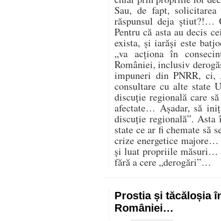
Sau, de fapt, solicitare
răspunsul deja știut?!… 
Pentru că asta au decis cei
exista, și iarăși este batj
„va acționa în consecin
României, inclusiv derogăr
impuneri din PNRR, ci,
consultare cu alte state U
discuție regională care s
afectate… Așadar, să iniț
discuție regională”. Asta 
state ce ar fi chemate să s
crize energetice majore… C
și luat propriile măsuri…
fără a cere „derogări”…
Prostia și tăcăloșia î
României…