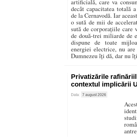
artificială, care va con
decât capacitatea totală 
de la Cernavodă. Iar aceast
o sută de mii de accelerat
sută de corporațiile care 
de două-trei miliarde de
dispune de toate mijlo
energiei electrice, nu are
Dumnezeu îți dă, dar nu îți 
Privatizările rafinări
contextul implicării
Data:
7 august 2026
Aces
iden
stud
româ
antre