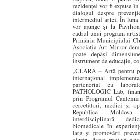
rezidenței vor fi expuse în
dialogul despre prevenți
intermediul artei. În luna
vor ajunge și la Pavilio
cadrul unui program artist
Primăria Municipiului Clu
Asociația Art Mirror dem
poate depăși dimensiun
instrument de educație, co
„CLARA – Artă pentru pre
internațional implement
parteneriat cu labora
PATHOLOGIC Lab, finanța
prin Programul Cantemir 
cercetători, medici și o
Republica Moldova î
interdisciplinară dedi
biomedicale în experienț
larg și promovării preve
uterin. Acest proiect este