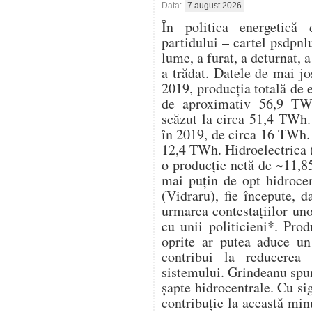
Data:
7 august 2026
În politica energetică 
partidului – cartel psdpnl
lume, a furat, a deturnat, a
a trădat. Datele de mai j
2019, producția totală de 
de aproximativ 56,9 TWh
scăzut la circa 51,4 TWh. 
în 2019, de circa 16 TWh. 
12,4 TWh. Hidroelectrica (
o producție netă de ~11,8
mai puțin de opt hidrocen
(Vidraru), fie începute, d
urmarea contestațiilor un
cu unii politicieni*. Pro
oprite ar putea aduce u
contribui la reducerea 
sistemului. Grindeanu spu
șapte hidrocentrale. Cu s
contribuție la această mi