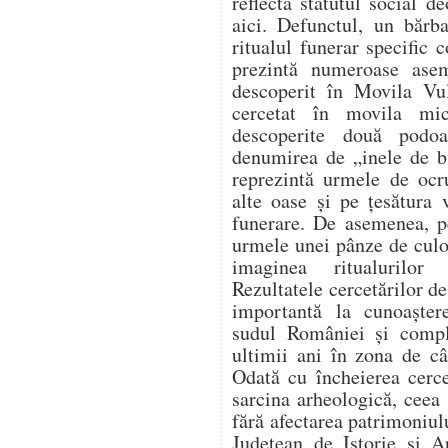
reflectă statutul social 
aici. Defunctul, un bărb
ritualul funerar specific 
prezintă numeroase ase
descoperit în Movila Vu
cercetat în movila mi
descoperite două podo
denumirea de „inele de b
reprezintă urmele de ocru
alte oase și pe țesătura 
funerare. De asemenea, pe
urmele unei pânze de culo
imaginea ritualurilor 
Rezultatele cercetărilor de
importantă la cunoaștere
sudul României și comple
ultimii ani în zona de câ
Odată cu încheierea cercet
sarcina arheologică, ceea 
fără afectarea patrimoniu
Județean de Istorie și A