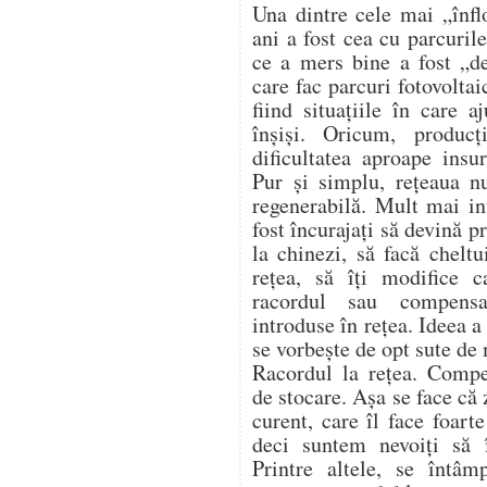
Una dintre cele mai „înflo
ani a fost cea cu parcurile
ce a mers bine a fost „de
care fac parcuri fotovoltai
fiind situațiile în care 
înșiși. Oricum, produc
dificultatea aproape insu
Pur și simplu, rețeaua n
regenerabilă. Mult mai in
fost încurajați să devină 
la chinezi, să facă cheltu
rețea, să îți modifice c
racordul sau compensa
introduse în rețea. Ideea 
se vorbește de opt sute de
Racordul la rețea. Compe
de stocare. Așa se face că
curent, care îl face foart
deci suntem nevoiți să
Printre altele, se întâm