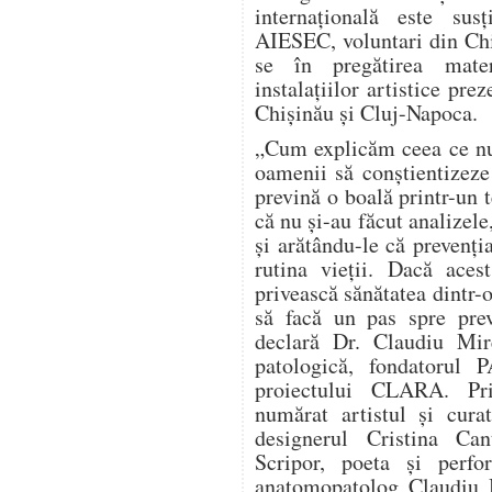
internațională este sus
AIESEC, voluntari din Chi
se în pregătirea materi
instalațiilor artistice prez
Chișinău și Cluj-Napoca.
„Cum explicăm ceea ce nu
oamenii să conștientizeze
prevină o boală printr-un 
că nu și-au făcut analizele
și arătându-le că prevenți
rutina vieții. Dacă aces
privească sănătatea dintr-o
să facă un pas spre prev
declară Dr. Claudiu Mir
patologică, fondatorul
proiectului CLARA. Pri
numărat artistul și cura
designerul Cristina Can
Scripor, poeta și perf
anatomopatolog Claudiu M