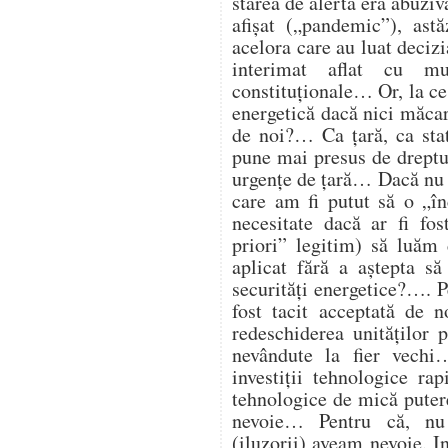
starea de alertă era abuzi
afișat („pandemic”), astă
acelora care au luat deciz
interimat aflat cu mu
constituționale… Or, la ce
energetică dacă nici măcar 
de noi?… Ca țară, ca st
pune mai presus de dreptul
urgențe de țară… Dacă nu 
care am fi putut să o „î
necesitate dacă ar fi fos
priori” legitim) să luăm 
aplicat fără a aștepta să
securități energetice?…. Pe
fost tacit acceptată de 
redeschiderea unităților
nevândute la fier vech
investiții tehnologice ra
tehnologice de mică putere
nevoie… Pentru că, nu
(iluzorii) aveam nevoie. I