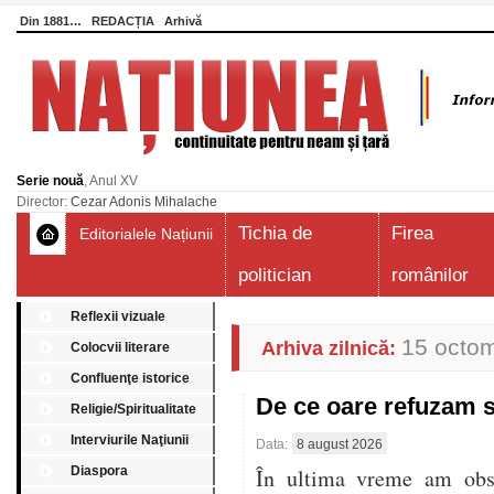
Din 1881…
REDACȚIA
Arhivă
Serie nouă
, Anul XV
Director:
Cezar Adonis Mihalache
Tichia de
Firea
Editorialele Națiunii
politician
românilor
Reflexii vizuale
15 octo
Arhiva zilnică:
Colocvii literare
Confluenţe istorice
De ce oare refuzam 
Religie/Spiritualitate
Interviurile Naţiunii
Data:
8 august 2026
Diaspora
În ultima vreme am obser