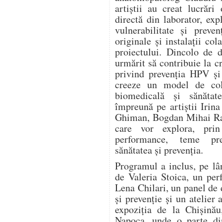
artiștii au creat lucrări
directă din laborator, expl
vulnerabilitate și preve
originale și instalații col
proiectului. Dincolo de d
urmărit să contribuie la c
privind prevenția HPV și
creeze un model de cola
biomedicală și sănătat
împreună pe artiștii Irin
Ghiman, Bogdan Mihai Rad
care vor explora, prin 
performance, teme pre
sănătatea și prevenția.
Programul a inclus, pe lâ
de Valeria Stoica, un pe
Lena Chilari, un panel de d
și prevenție și un atelier 
expoziția de la Chișinău
Napoca, unde o parte din