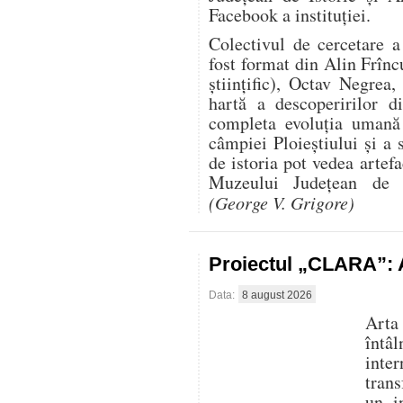
Facebook a instituției.
Colectivul de cercetare 
fost format din Alin Frînc
științific), Octav Negre
hartă a descoperirilor d
completa evoluția uman
câmpiei Ploieștiului și a 
de istoria pot vedea artef
Muzeului Județean de I
(George V. Grigore)
Proiectul „CLARA”: A
Data:
8 august 2026
Arta
întâ
inte
trans
un i