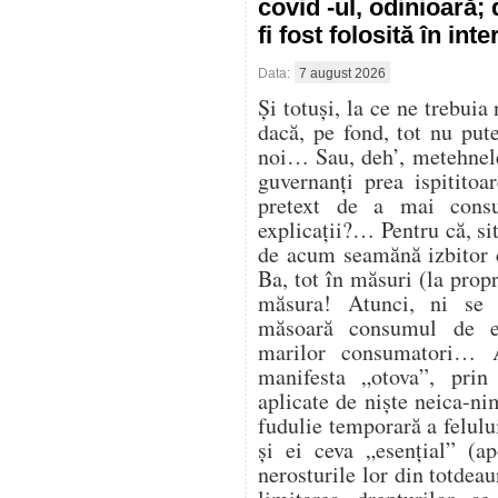
covid -ul, odinioară;
fi fost folosită în in
Data:
7 august 2026
Și totuși, la ce ne trebuia
dacă, pe fond, tot nu pu
noi… Sau, deh’, metehnele
guvernanți prea ispitito
pretext de a mai cons
explicații?… Pentru că, sit
de acum seamănă izbitor 
Ba, tot în măsuri (la propr
măsura! Atunci, ni se
măsoară consumul de en
marilor consumatori… At
manifesta „otova”, prin 
aplicate de niște neica-ni
fudulie temporară a felulu
și ei ceva „esențial” (ap
nerosturile lor din totdea