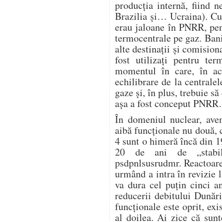
producția internă, fiind 
Brazilia și… Ucraina). Cu
erau jaloane în PNRR, pen
termocentrale pe gaz. Banii
alte destinații și comision
fost utilizați pentru te
momentul în care, în ac
echilibrare de la centrale
gaze și, în plus, trebuie s
așa a fost conceput PNR
În domeniul nuclear, avem
aibă funcționale nu două, c
4 sunt o himeră încă din 1
20 de ani de „stabili
psdpnlsusrudmr. Reactoare
urmând a intra în revizie l
va dura cel puțin cinci a
reducerii debitului Dunări
funcționale este oprit, exi
al doilea. Ai zice că sunt