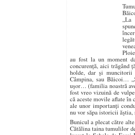
Tumu
Băic
„La 
spun
înc
legă
vene
Ploie
au fost la un moment da
concurență, aici trăgând ț
holde, dar și muncitorii
Câmpina, sau Băicoi… „
ușor… (familia noastră av
fost vreo vizuină de vulp
că aceste movile aflate în
ale unor importanți condu
nu vor săpa istoricii ăștia
Bunicul a plecat către alte
Cătălina taina tumulilor d