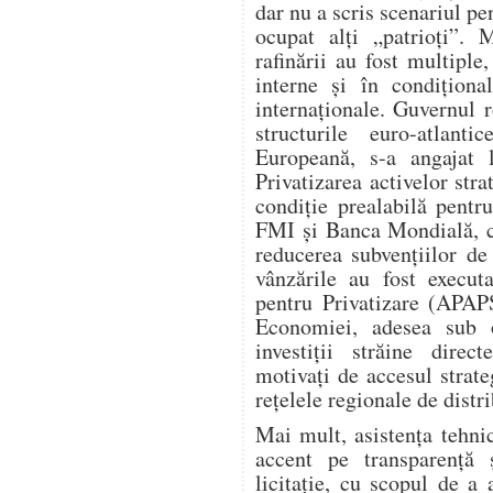
dar nu a scris scenariul p
ocupat alți „patrioți”. 
rafinării au fost multiple,
interne și în condiționa
internaționale. Guvernul 
structurile euro-atla
Europeană, s-a angajat l
Privatizarea activelor stra
condiție prealabilă pent
FMI și Banca Mondială, ca
reducerea subvențiilor de 
vânzările au fost execut
pentru Privatizare (APAPS
Economiei, adesea sub 
investiții străine dire
motivați de accesul strate
rețelele regionale de distri
Mai mult, asistența tehn
accent pe transparență 
licitație, cu scopul de a