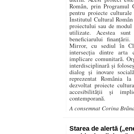
Român, prin Programul C
pentru proiecte culturale
Institutul Cultural Român
proiectului sau de modul î
utilizate. Acestea sunt
beneficiarului finanțării
Mirror, cu sediul în Cl
intersecția dintre arta 
implicare comunitară. Or
interdisciplinară și folose
dialog și inovare social
reprezentat România l
dezvoltat proiecte cultur
accesibilității și impl
contemporană.
A consemnat Corina Brân
Starea de alertă („e