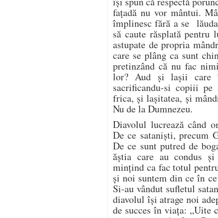
își spun că respectă porun
fațadă nu vor mântui. Mâ
împlinesc fără a se lăuda 
să caute răsplată pentru 
astupate de propria mândri
care se plâng ca sunt chin
pretinzând că nu fac nim
lor? Aud și lașii care 
sacrificandu-si copiii pe
frica, și lașitatea, și mând
Nu de la Dumnezeu.
Diavolul lucrează când 
De ce sataniști, precum G
De ce sunt putred de bogaț
ăștia care au condus ș
mințind ca fac totul pentr
și noi suntem din ce în c
Si-au vândut sufletul satan
diavolul își atrage noi ade
de succes în viața: „Uite 