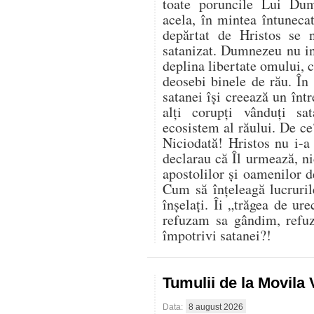
toate poruncile Lui Du
acela, în mintea întuneca
depărtat de Hristos se 
satanizat. Dumnezeu nu in
deplina libertate omului, ci
deosebi binele de rău. În 
satanei își creează un înt
alți corupți vânduți sa
ecosistem al răului. De ce
Niciodată! Hristos nu i-a
declarau că Îl urmează, nic
apostolilor și oamenilor 
Cum să înțeleagă lucruril
înșelați. Îi „trăgea de ur
refuzam sa gândim, refu
împotrivi satanei?!
Tumulii de la Movila
Data:
8 august 2026