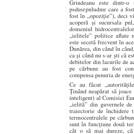
Grindeanu este dintr-o 
psdusrpnludmr care a fost
fost în „opoziție”), deci v
acoperă și sucursala pnl
domeniul hidrocentralelo
„ielitele” politice aflat
este secetă frecvent în ace
Dunărea, din când în când,
ca și când nu s-ar ști că e
debitelor din lacurile de 
pe cărbune au fost conc
compensa penuria de energi
Ce au făcut „autorități
Ținând neapărat să joace r
inteligent) al Comisiei Eur
„ielită” din guvernele d
traiectorie de închidere
termocentralele pe cărbu
sunt în funcțiune două te
cât o să mai dureze, c