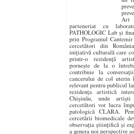
prev
prev
Art
parteneriat cu labora
PATHOLOGIC Lab și finanț
prin Programul Cantemir 
cercetători din Români
inițiativă culturală care 
printr-o rezidență artis
pornește de la o între
contribuie la conversaț
cancerului de col uterin 
relevant pentru publicul la
rezidența artistică inte
Chișinău, unde artiști
cercetători vor lucra îm
patologică CLARA. Pentr
cercetării biomedicale de
observația științifică și ex
a genera noi perspective as