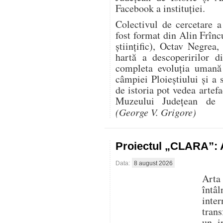
Facebook a instituției.
Colectivul de cercetare 
fost format din Alin Frînc
științific), Octav Negre
hartă a descoperirilor d
completa evoluția uman
câmpiei Ploieștiului și a 
de istoria pot vedea artef
Muzeului Județean de I
(George V. Grigore)
Proiectul „CLARA”: A
Data:
8 august 2026
Arta
întâ
inte
trans
un i