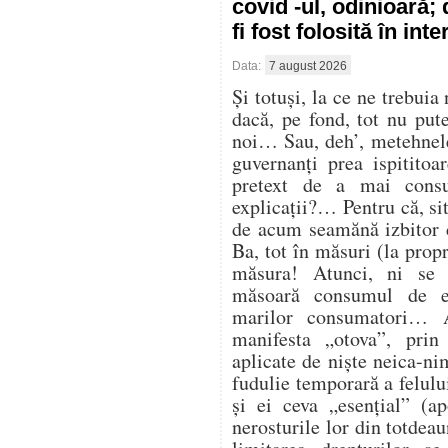
covid -ul, odinioară;
fi fost folosită în in
Data:
7 august 2026
Și totuși, la ce ne trebuia
dacă, pe fond, tot nu pu
noi… Sau, deh’, metehnele
guvernanți prea ispitito
pretext de a mai cons
explicații?… Pentru că, sit
de acum seamănă izbitor 
Ba, tot în măsuri (la propr
măsura! Atunci, ni se
măsoară consumul de en
marilor consumatori… At
manifesta „otova”, prin 
aplicate de niște neica-ni
fudulie temporară a felulu
și ei ceva „esențial” (ap
nerosturile lor din totdea