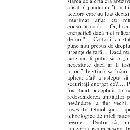
starea de alertă era abuzi
afișat („pandemic”), astă
acelora care au luat deciz
interimat aflat cu mu
constituționale… Or, la ce
energetică dacă nici măcar 
de noi?… Ca țară, ca st
pune mai presus de dreptul
urgențe de țară… Dacă nu 
care am fi putut să o „î
necesitate dacă ar fi fos
priori” legitim) să luăm 
aplicat fără a aștepta să
securități energetice?…. Pe
fost tacit acceptată de 
redeschiderea unităților
nevândute la fier vech
investiții tehnologice ra
tehnologice de mică putere
nevoie… Pentru că, nu
(iluzorii) aveam nevoie. I