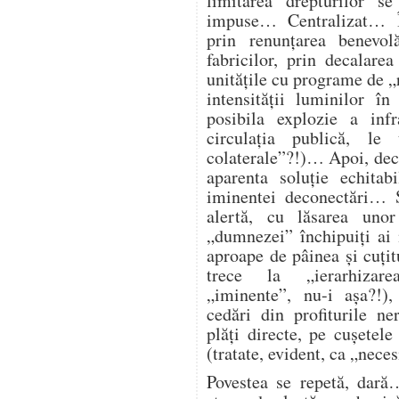
limitarea drepturilor s
impuse… Centralizat… Î
prin renunțarea benevol
fabricilor, prin decalare
unitățile cu programe de „
intensității luminilor î
posibila explozie a infra
circulația publică, l
colaterale”?!)… Apoi, deco
aparenta soluție echitab
iminentei deconectări… Ș
alertă, cu lăsarea unor
„dumnezei” închipuiți ai
aproape de pâinea și cuțitu
trece la „ierarhizarea
„iminente”, nu-i așa?!),
cedări din profiturile n
plăți directe, pe cușetele
(tratate, evident, ca „nece
Povestea se repetă, dară