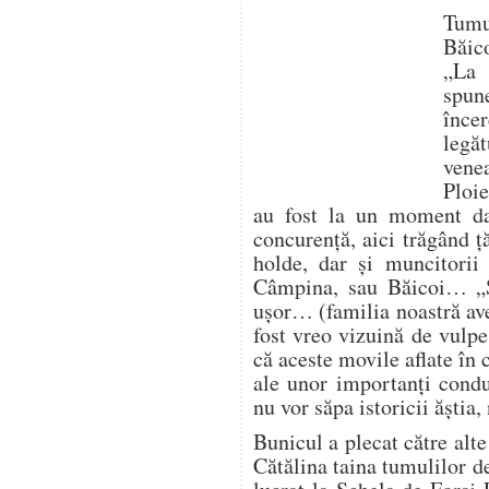
Tumu
Băic
„La 
spun
înc
legă
vene
Ploie
au fost la un moment da
concurență, aici trăgând ț
holde, dar și muncitorii
Câmpina, sau Băicoi… „
ușor… (familia noastră av
fost vreo vizuină de vulp
că aceste movile aflate în
ale unor importanți condu
nu vor săpa istoricii ăștia
Bunicul a plecat către alte
Cătălina taina tumulilor d