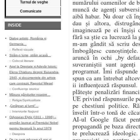
numărului oamenilor de bu
Turnul de veghe
muncă de agenți subversi
Comunicate
aibă habar. Nu doar că în
dau și altora, distrugân
INSIDE
imaginează pe ei înșiși 
fără sa știe ca lucrează la
Dialog artistic, România și
m-am gândit să scriu des
Germania…
îmbogățesc cunoștințele
::
Reflexii vizuale
aruncă în ochi „by defa
Străin-n lume, străin acasă…
::
Colocvii literare
suveraniștii sunt agenți
Apel la Dreptate și Adevăr Istoric:
programat. Îmi răspunde 
Elena Chiaburu despre Basarabia,
spun ca am întrebat altcev
1940, și documentele din arhive
ii influențează răspunsul.
care contrazic Raportul Wiesel
::
Confluenţe istorice
plătește penalizări financ
Măsura gândurilor noastre…
UE privind răspunsurile p
::
Religie/Spiritualitate
pe chestiuni politice. R
„Cetățean al lumii”…
învelit într-o tonă de căca
::
Interviurile Naţiunii
AI-ul Google făcut pen
Odysseas Elytis (1911 – 1996) –
aromân laureat al Premiului Nobel
propagandă pe baza direct
pentru literatură în anul 1979
te prelucrează ideologic.
::
Diaspora
progresiști ca pentru a-
De ce oare refuzam să mai și