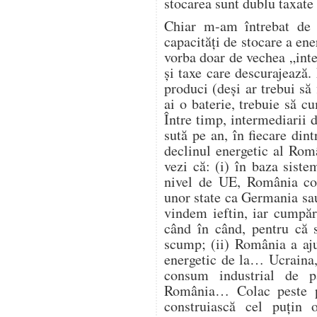
stocarea sunt dublu taxate 
Chiar m-am întrebat de 
capacități de stocare a ene
vorba doar de vechea „intel
și taxe care descurajează
produci (deși ar trebui să 
ai o baterie, trebuie să 
Între timp, intermediarii d
sută pe an, în fiecare din
declinul energetic al Româ
vezi că: (i) în baza siste
nivel de UE, România con
unor state ca Germania sau
vindem ieftin, iar cumpăr
când în când, pentru că s
scump; (ii) România a aju
energetic de la… Ucraina, 
consum industrial de p
România… Colac peste p
construiască cel puțin 