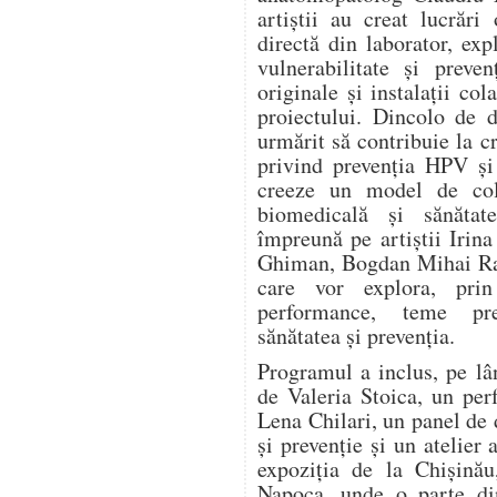
artiștii au creat lucrări
directă din laborator, expl
vulnerabilitate și preve
originale și instalații col
proiectului. Dincolo de d
urmărit să contribuie la c
privind prevenția HPV și
creeze un model de cola
biomedicală și sănătat
împreună pe artiștii Irin
Ghiman, Bogdan Mihai Rad
care vor explora, prin 
performance, teme pre
sănătatea și prevenția.
Programul a inclus, pe lâ
de Valeria Stoica, un pe
Lena Chilari, un panel de d
și prevenție și un atelier 
expoziția de la Chișinău
Napoca, unde o parte din