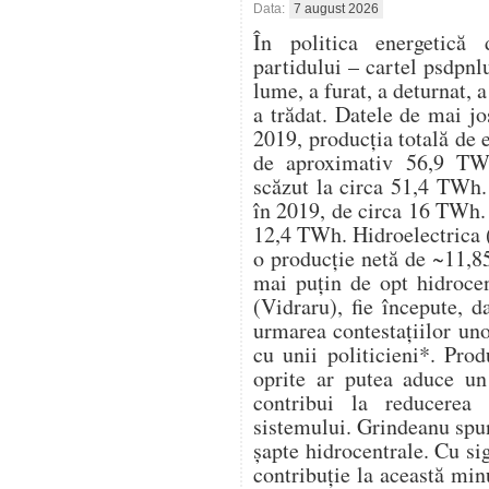
Data:
7 august 2026
În politica energetică 
partidului – cartel psdpnl
lume, a furat, a deturnat, a
a trădat. Datele de mai j
2019, producția totală de 
de aproximativ 56,9 TWh
scăzut la circa 51,4 TWh. 
în 2019, de circa 16 TWh. 
12,4 TWh. Hidroelectrica (
o producție netă de ~11,8
mai puțin de opt hidrocen
(Vidraru), fie începute, d
urmarea contestațiilor un
cu unii politicieni*. Pro
oprite ar putea aduce u
contribui la reducerea 
sistemului. Grindeanu spu
șapte hidrocentrale. Cu s
contribuție la această mi