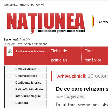
Din 1881…
REDACȚIA
Arhivă
Serie nouă
, Anul XV
Director:
Cezar Adonis Mihalache
Tichia de
Firea
Editorialele Națiunii
politician
românilor
Reflexii vizuale
19 octo
Arhiva zilnică:
Colocvii literare
Confluenţe istorice
De ce oare refuzam 
Religie/Spiritualitate
Interviurile Naţiunii
Data:
8 august 2026
Diaspora
În ultima vreme am obser