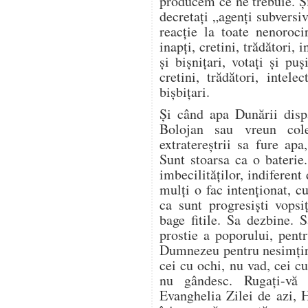
producem ce ne trebuie. Și
decretați „agenți subversiv
reacție la toate nenoroci
inapți, cretini, trădători, i
și bișnițari, votați și puș
cretini, trădători, intelec
bișbițari.
Și când apa Dunării disp
Bolojan sau vreun cole
extratereștrii sa fure ap
Sunt stoarsa ca o baterie
imbecilităților, indiferent
mulți o fac intenționat, 
ca sunt progresiști vopsi
bage fitile. Sa dezbine. 
prostie a poporului, pent
Dumnezeu pentru nesimțir
cei cu ochi, nu vad, cei c
nu gândesc. Rugați-vă
Evanghelia Zilei de azi, 