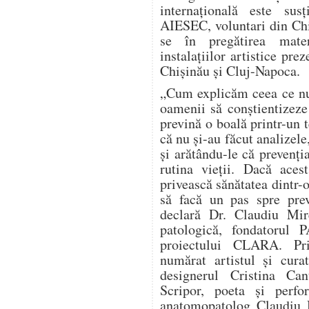
internațională este sus
AIESEC, voluntari din Chi
se în pregătirea materi
instalațiilor artistice prez
Chișinău și Cluj-Napoca.
„Cum explicăm ceea ce nu
oamenii să conștientizeze
prevină o boală printr-un 
că nu și-au făcut analizele
și arătându-le că prevenți
rutina vieții. Dacă aces
privească sănătatea dintr-o
să facă un pas spre prev
declară Dr. Claudiu Mir
patologică, fondatorul
proiectului CLARA. Pri
numărat artistul și cura
designerul Cristina Can
Scripor, poeta și perf
anatomopatolog Claudiu M