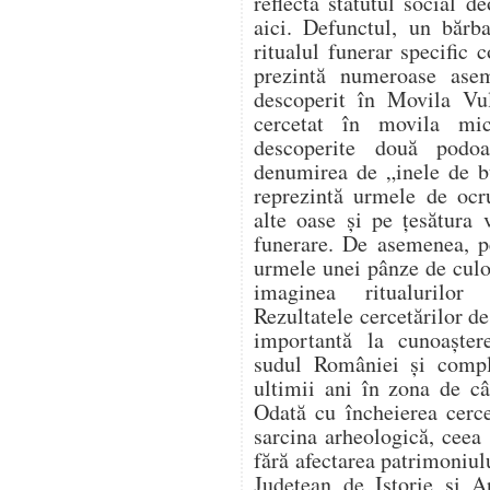
reflectă statutul social 
aici. Defunctul, un bărb
ritualul funerar specific 
prezintă numeroase ase
descoperit în Movila Vu
cercetat în movila mi
descoperite două podo
denumirea de „inele de b
reprezintă urmele de ocru
alte oase și pe țesătura 
funerare. De asemenea, pe
urmele unei pânze de culo
imaginea ritualurilor 
Rezultatele cercetărilor de
importantă la cunoaștere
sudul României și comple
ultimii ani în zona de câ
Odată cu încheierea cercet
sarcina arheologică, ceea 
fără afectarea patrimoniu
Județean de Istorie și A