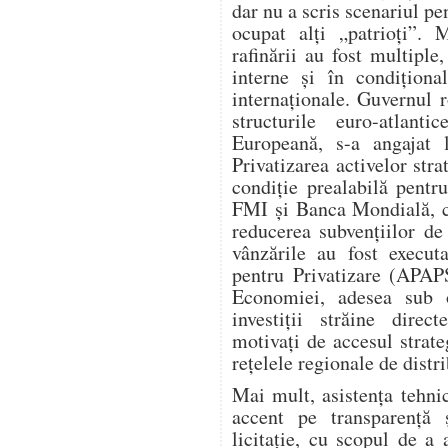
dar nu a scris scenariul p
ocupat alți „patrioți”. 
rafinării au fost multiple,
interne și în condiționa
internaționale. Guvernul 
structurile euro-atla
Europeană, s-a angajat l
Privatizarea activelor stra
condiție prealabilă pent
FMI și Banca Mondială, ca
reducerea subvențiilor de 
vânzările au fost execut
pentru Privatizare (APAPS
Economiei, adesea sub 
investiții străine dire
motivați de accesul strate
rețelele regionale de distri
Mai mult, asistența tehn
accent pe transparență 
licitație, cu scopul de a