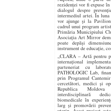
rezidenței vor fi expuse în
dialogul despre prevenți
intermediul artei. În luna
vor ajunge și la Pavilio
cadrul unui program artist
Primăria Municipiului Clu
Asociația Art Mirror dem
poate depăși dimensiun
instrument de educație, co
„CLARA – Artă pentru pre
internațional implement
parteneriat cu labora
PATHOLOGIC Lab, finanța
prin Programul Cantemir 
cercetători, medici și o
Republica Moldova î
interdisciplinară dedi
biomedicale în experienț
larg și promovării preve
uterin. Acest proiect este