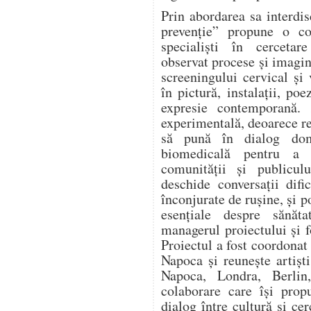
Prin abordarea sa interd
prevenție” propune o col
specialiști în cercetar
observat procese și imagin
screeningului cervical și
în pictură, instalații, po
expresie contemporană. 
experimentală, deoarece re
să pună în dialog dome
biomedicală pentru a 
comunității și publicu
deschide conversații difi
înconjurate de rușine, și 
esențiale despre sănăta
managerul proiectului și 
Proiectul a fost coordonat
Napoca și reunește artiști
Napoca, Londra, Berlin,
colaborare care își pro
dialog între cultură și c