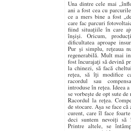
Una dintre cele mai „înflo
ani a fost cea cu parcurile
ce a mers bine a fost „de
care fac parcuri fotovoltai
fiind situațiile în care 
înșiși. Oricum, produc
dificultatea aproape insu
Pur și simplu, rețeaua n
regenerabilă. Mult mai in
fost încurajați să devină 
la chinezi, să facă cheltu
rețea, să îți modifice c
racordul sau compensa
introduse în rețea. Ideea 
se vorbește de opt sute de
Racordul la rețea. Compe
de stocare. Așa se face că
curent, care îl face foart
deci suntem nevoiți să
Printre altele, se întâm