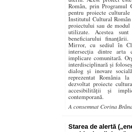
Român, prin Programul C
pentru proiecte culturale
Institutul Cultural Român
proiectului sau de modul î
utilizate. Acestea sunt
beneficiarului finanțării
Mirror, cu sediul în Cl
intersecția dintre arta 
implicare comunitară. Or
interdisciplinară și folose
dialog și inovare social
reprezentat România l
dezvoltat proiecte cultur
accesibilității și impl
contemporană.
A consemnat Corina Brân
Starea de alertă („e