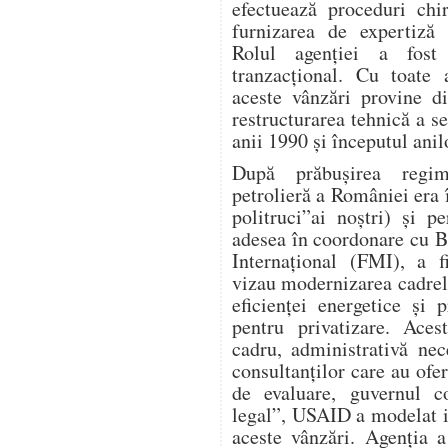
efectuează proceduri chi
furnizarea de expertiză 
Rolul agenției a fost 
tranzacțional. Cu toate
aceste vânzări provine d
restructurarea tehnică a s
anii 1990 și începutul anil
După prăbușirea regimu
petrolieră a României era î
politruci”ai noștri) și 
adesea în coordonare cu 
Internațional (FMI), a f
vizau modernizarea cadrel
eficienței energetice și p
pentru privatizare. Aces
cadru, administrativă nece
consultanților care au ofer
de evaluare, guvernul co
legal”, USAID a modelat i
aceste vânzări. Agenția a