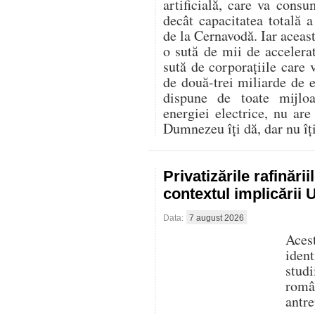
artificială, care va con
decât capacitatea totală 
de la Cernavodă. Iar aceast
o sută de mii de accelerat
sută de corporațiile care 
de două-trei miliarde de
dispune de toate mijlo
energiei electrice, nu are
Dumnezeu îți dă, dar nu îți 
Privatizările rafinări
contextul implicării
Data:
7 august 2026
Aces
iden
stud
româ
antre