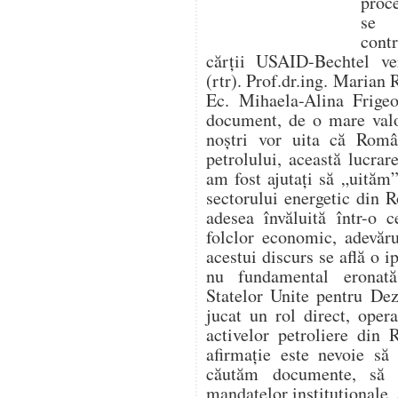
proc
se f
cont
cărții USAID-Bechtel ver
(rtr). Prof.dr.ing. Marian 
Ec. Mihaela-Alina Frigeo
document, de o mare valo
noștri vor uita că Român
petrolului, această lucr
am fost ajutați să „uităm”
sectorului energetic din 
adesea învăluită într-o c
folclor economic, adevăru
acestui discurs se află o i
nu fundamental eronat
Statelor Unite pentru De
jucat un rol direct, opera
activelor petroliere din
afirmație este nevoie să
căutăm documente, să 
mandatelor instituționale, 