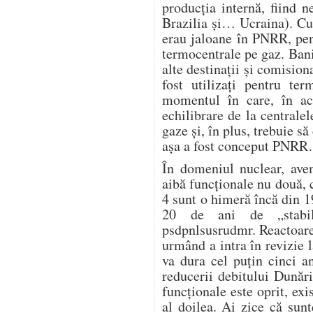
producția internă, fiind 
Brazilia și… Ucraina). Cu
erau jaloane în PNRR, pen
termocentrale pe gaz. Banii
alte destinații și comision
fost utilizați pentru te
momentul în care, în ac
echilibrare de la centrale
gaze și, în plus, trebuie s
așa a fost conceput PNR
În domeniul nuclear, avem
aibă funcționale nu două, c
4 sunt o himeră încă din 1
20 de ani de „stabili
psdpnlsusrudmr. Reactoare
urmând a intra în revizie l
va dura cel puțin cinci a
reducerii debitului Dunări
funcționale este oprit, exi
al doilea. Ai zice că sunt