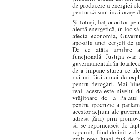
de producere a energiei ele
pentru că sunt încă orașe
Și totuși, batjocoritor pen
alertă energetică, în loc să
afecta economia, Guvern
apostila unei cerșeli de
De ce atâta umilire a 
funcțională, Justiția s-ar 
guvernamentali în foarfecel
de a impune starea ce ale
măsuri fără a mai da expl
pentru derogări. Mai bin
real, acesta este nivelul 
vrăjitoare de la Palatu
pentru ipocrizie a parlame
acestor acțiuni ale guvern
adresa țării) prin promo
să se repornească de fap
repornit, fiind definitiv 
mult prea lungi față de 