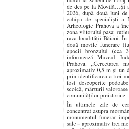
lucrat la Schela de Foraj 
de des pe la Movilă…Și a
2026, după două luni de 
echipa de specialiști a 
Arheologie Prahova a înch
zona viitorului pasaj ruti
raza localității Băicoi. În
două movile funerare (t
epocii bronzului (cca 
informează Muzeul Jude
Prahova. „Cercetarea m
aproximativ 0,5 m și un d
prin identificarea a trei 
fost descoperite podoabe
scoică, mărturii valoroase 
comunităților preistorice.
În ultimele zile de cerc
concentrat asupra mormânt
monumentul funerar impre
sale – aproximativ trei me