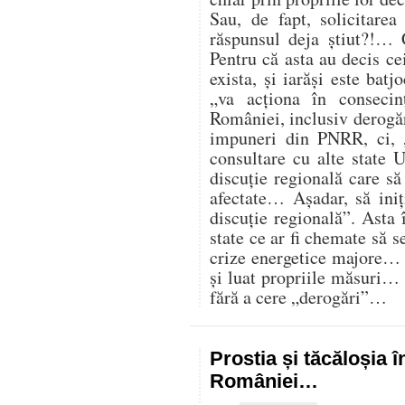
Sau, de fapt, solicitare
răspunsul deja știut?!… 
Pentru că asta au decis cei
exista, și iarăși este batj
„va acționa în consecin
României, inclusiv derogăr
impuneri din PNRR, ci,
consultare cu alte state U
discuție regională care s
afectate… Așadar, să iniț
discuție regională”. Asta 
state ce ar fi chemate să s
crize energetice majore… C
și luat propriile măsuri…
fără a cere „derogări”…
Prostia și tăcăloșia î
României…