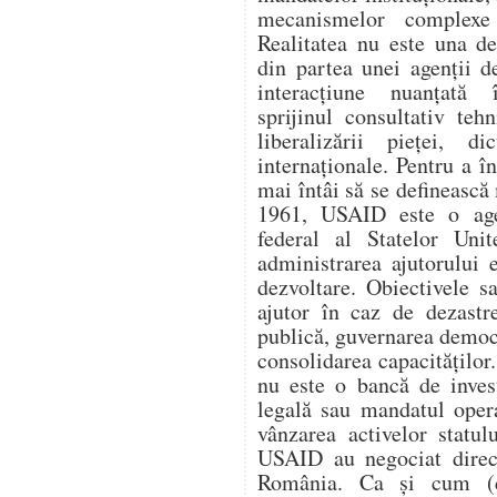
mecanismelor complexe 
Realitatea nu este una d
din partea unei agenții d
interacțiune nuanțată î
sprijinul consultativ teh
liberalizării pieței, di
internaționale. Pentru a 
mai întâi să se definească 
1961, USAID este o age
federal al Statelor Unit
administrarea ajutorului e
dezvoltare. Obiectivele s
ajutor în caz de dezastr
publică, guvernarea democ
consolidarea capacitățilo
nu este o bancă de invest
legală sau mandatul oper
vânzarea activelor statul
USAID au negociat direc
România. Ca și cum (