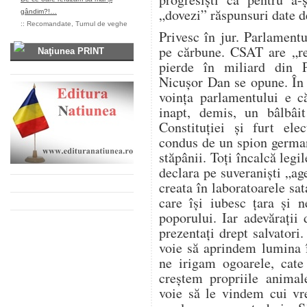
„dovezi” răspunsuri date d
gândim?!…
::
Recomandate
,
Turnul de veghe
Privesc în jur. Parlament
pe cărbune. CSAT are „re
Naţiunea PRINT
pierde în miliard din 
Nicușor Dan se opune. În
voința parlamentului e c
inapt, demis, un bâlbâit
Constituției și furt ele
condus de un spion german
stăpânii. Toți încalcă legil
declara pe suveraniști „age
creata în laboratoarele sa
care își iubesc țara și 
poporului. Iar adevărați
prezentați drept salvatori
voie să aprindem lumina 
ne irigam ogoarele, cat
creștem propriile anima
voie să le vindem cui vr