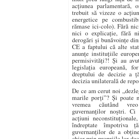
acțiunea parlamentară, on
trebuit să vizeze o acțiu
energetice pe combustibi
rămase ici-colo). Fără nic
nici o explicație, fără 
derogări și bunăvoințe din
CE a faptului că alte sta
anunțe instituțiile euro
permisivități?! Și au avut
legislația europeană, fo
dreptului de decizie a ță
decizia unilaterală de repo
De ce am cerut noi „dezle
marile porți”? Și poate 
vremea căutând vreo 
guvernanților noștri. C
acțiuni neconstituțional
îndreptate împotriva ță
guvernanților de a obține
chiar prin propriile lor dec