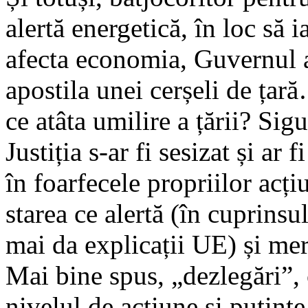
alertă energetică, în loc să i
afecta economia, Guvernul 
apostila unei cerșeli de ț
ce atâta umilire a țării? Sigu
Justiția s-ar fi sesizat și ar
în foarfecele propriilor acți
starea ce alertă (în cuprinsu
mai da explicații UE) și mer
Mai bine spus, „dezlegări”, 
nivelul de acțiune și putințe