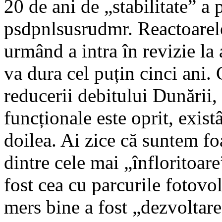
20 de ani de „stabilitate” a 
psdpnlsusrudmr. Reactoarele
urmând a intra în revizie la 
va dura cel puțin cinci ani.
reducerii debitului Dunării,
funcționale este oprit, exist
doilea. Ai zice că suntem foa
dintre cele mai „înfloritoare
fost cea cu parcurile fotovol
mers bine a fost „dezvoltare