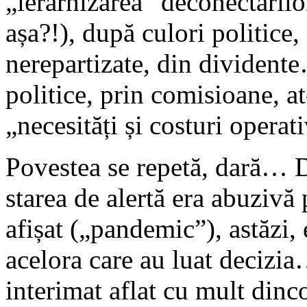
„ierarhizarea” deconectărilo
așa?!), după culori politice,
nerepartizate, din dividente
politice, prin comisioane, ate
„necesități și costuri opera
Povestea se repetă, dară… Di
starea de alertă era abuzivă
afișat („pandemic”), astăzi, 
acelora care au luat decizi
interimat aflat cu mult dinc