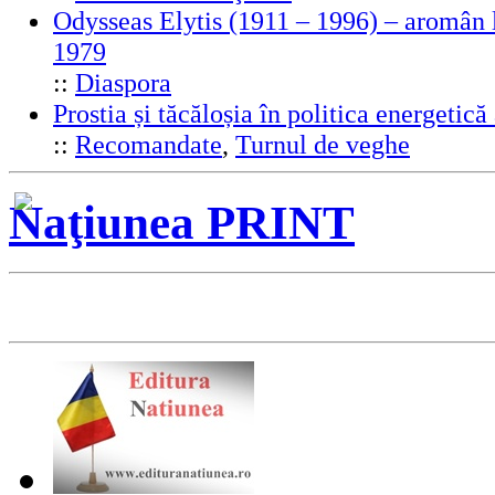
Odysseas Elytis (1911 – 1996) – aromân l
1979
::
Diaspora
Prostia și tăcăloșia în politica energeti
::
Recomandate
,
Turnul de veghe
Naţiunea PRINT