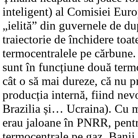
inteligent) al Comisiei Europ
„ielită” din guvernele de d
traiectorie de închidere toa
termocentralele pe cărbune.
sunt în funcțiune două term
cât o să mai dureze, că nu 
producția internă, fiind nev
Brazilia și… Ucraina). Cu m
erau jaloane în PNRR, pentr
termocentrale pe gaz. Banii a