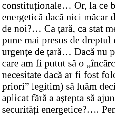
constituționale… Or, la ce b
energetică dacă nici măcar de
de noi?… Ca țară, ca stat 
pune mai presus de dreptul c
urgențe de țară… Dacă nu pu
care am fi putut să o „încăr
necesitate dacă ar fi fost fol
priori” legitim) să luăm deci
aplicat fără a aștepta să aju
securități energetice?…. Pent