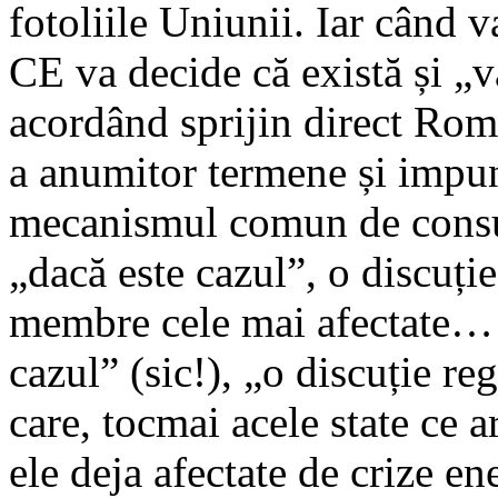
fotoliile Uniunii. Iar când va
CE va decide că există și „v
acordând sprijin direct Româ
a anumitor termene și impu
mecanismul comun de consult
„dacă este cazul”, o discuție
membre cele mai afectate… A
cazul” (sic!), „o discuție re
care, tocmai acele state ce a
ele deja afectate de crize e