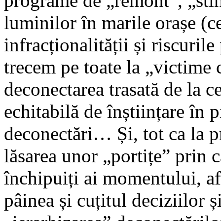
programe de „remont”, „sting
luminilor în marile orașe (c
infracționalității și riscuril
trecem pe toate la „victime
deconectarea trasată de la c
echitabilă de înștiințare în 
deconectări… Și, tot ca la p
lăsarea unor „portițe” prin 
închipuiți ai momentului, af
pâinea și cuțitul deciziilor și