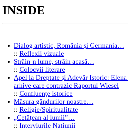
INSIDE
Dialog artistic, România și Germania…
::
Reflexii vizuale
Străin-n lume, străin acasă…
::
Colocvii literare
Apel la Dreptate și Adevăr Istoric: Elen
arhive care contrazic Raportul Wiesel
::
Confluenţe istorice
Măsura gândurilor noastre…
::
Religie/Spiritualitate
„Cetățean al lumii”…
::
Interviurile Naţiunii