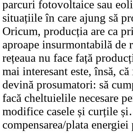
parcuri fotovoltaice sau eol
situațiile în care ajung să p
Oricum, producția are ca pr
aproape insurmontabilă de ra
rețeaua nu face față producț
mai interesant este, însă, că
devină prosumatori: să cump
facă cheltuielile necesare pen
modifice casele și curțile ș
compensarea/plata energiei p