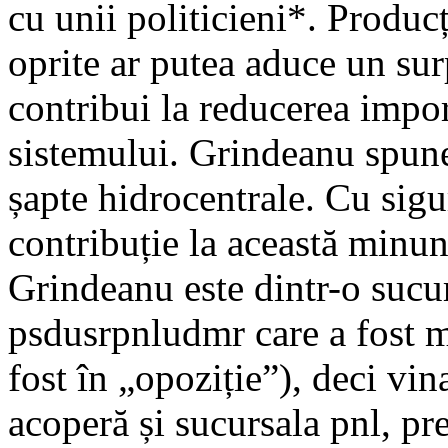
cu unii politicieni*. Produc
oprite ar putea aduce un su
contribui la reducerea import
sistemului. Grindeanu spun
șapte hidrocentrale. Cu sig
contribuție la această minu
Grindeanu este dintr-o sucur
psdusrpnludmr care a fost me
fost în „opoziție”), deci vin
acoperă și sucursala pnl, pr