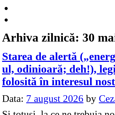
Arhiva zilnică:
30 ma
Starea de alertă („energ
ul, odinioară; deh!), leg
folosită în interesul no
Data:
7 august 2026
by
Cez
Și totuși, la ce ne trebuia n