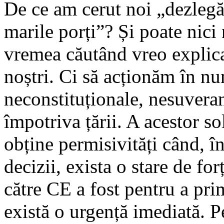
De ce am cerut noi „dezlegă
marile porți”? Și poate nici
vremea căutând vreo explica
noștri. Ci să acționăm în nu
neconstituționale, nesuvera
împotriva țării. A acestor so
obține permisivități când, în
decizii, exista o stare de for
către CE a fost pentru a pr
există o urgență imediată. P