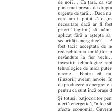
de noi?… Ca țară, ca st
pune mai presus de dreptul
urgențe de țară… Dacă nu 
care am fi putut să o „î
necesitate dacă ar fi fos
priori” legitim) să luăm 
aplicat fără a aștepta să
securități energetice?…. Pe
fost tacit acceptată de 
redeschiderea unităților
nevândute la fier vech
investiții tehnologice ra
tehnologice de mică putere
nevoie… Pentru că, nu
(iluzorii) aveam nevoie. I
de producere a energiei ele
pentru că sunt încă orașe
Și totuși, batjocoritor pen
alertă energetică, în loc să
afecta economia, Guvern