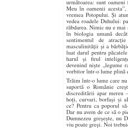
următoarea: sunt oameni 
Meu în oamenii acesta”,
vremea Potopului. Și atu
vedea roadele Duhului: pa
răbdarea. Nimic nu e mai 
în biologia umană decât
sentimentul de atracție
masculinității și a bărbă
luat darul pentru păcatel
harul și firul inteligen
devenind niște „legume r
vorbitor într-o lume plină 
Trăim într-o lume care nu 
suportă o Românie creșt
discreditării apar mereu 
hoți, curvari, borfași și 
ce? Pentru ca poporul să
Dar nu avem de ce să o p
Dumnezeu greșește, nu Du
viu poate greși. Noi trebu