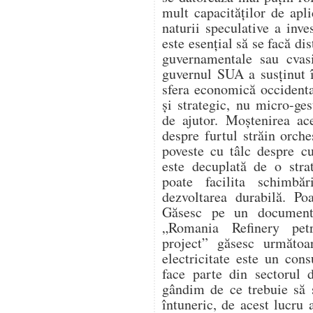
mult capacităților de apli
naturii speculative a inve
este esențial să se facă dis
guvernamentale sau cvas
guvernul SUA a susținut 
sfera economică occidental
și strategic, nu micro-ges
de ajutor. Moștenirea ac
despre furtul străin orche
poveste cu tâlc despre c
este decuplată de o strat
poate facilita schimbăr
dezvoltarea durabilă. Po
Găsesc pe un document 
„Romania Refinery petr
project” găsesc următoa
electricitate este un con
face parte din sectorul 
gândim de ce trebuie să
întuneric, de acest lucru 