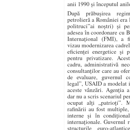
anii 1990 și începutul anil
După prăbușirea regimu
petrolieră a României era î
politruci”ai noștri) și 
adesea în coordonare cu 
Internațional (FMI), a f
vizau modernizarea cadrel
eficienței energetice și p
pentru privatizare. Aces
cadru, administrativă nece
consultanților care au ofer
de evaluare, guvernul co
legal”, USAID a modelat i
aceste vânzări. Agenția a
dar nu a scris scenariul p
ocupat alți „patrioți”. 
rafinării au fost multiple,
interne și în condiționa
internaționale. Guvernul 
structurile euro-atla