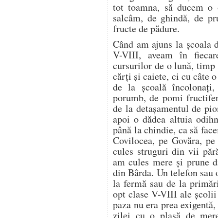
tot toamna, să ducem o o
salcâm, de ghindă, de pr
fructe de pădure.
Când am ajuns la școala d
V-VIII, aveam în fieca
cursurilor de o lună, timp
cărți și caiete, ci cu câte
de la școală încolonați,
porumb, de pomi fructifer
de la detașamentul de pion
apoi o dădea altuia odih
până la chindie, ca să f
Covilocea, pe Govăra, pe
cules struguri din vii pă
am cules mere și prune di
din Bârda. Un telefon sau 
la fermă sau de la primări
opt clase V-VIII ale școli
paza nu era prea exigentă, 
zilei cu o plasă de mer