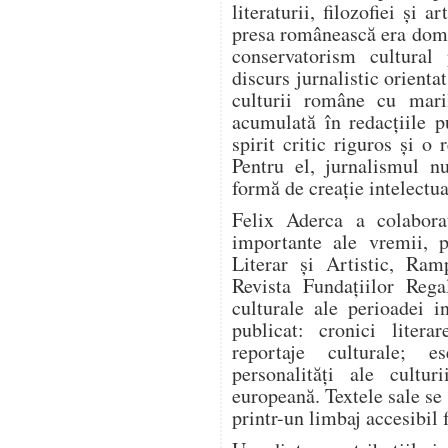
literaturii, filozofiei și 
presa românească era domi
conservatorism cultural
discurs jurnalistic orienta
culturii române cu mari
acumulată în redacțiile pu
spirit critic riguros și o
Pentru el, jurnalismul n
formă de creație intelectua
Felix Aderca a colabora
importante ale vremii, p
Literar și Artistic, Ram
Revista Fundațiilor Rega
culturale ale perioadei i
publicat: cronici literar
reportaje culturale; es
personalități ale cultur
europeană. Textele sale se
printr-un limbaj accesibil 