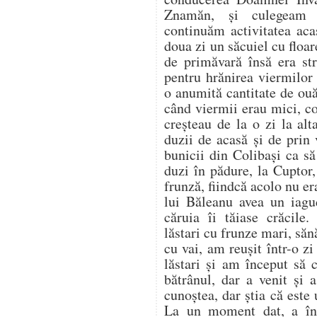
Znamăn, și culegeam 
continuăm activitatea aca
doua zi un săcuiel cu flo
de primăvară însă era st
pentru hrănirea viermilor
o anumită cantitate de ou
când viermii erau mici, co
creșteau de la o zi la al
duzii de acasă și de prin
bunicii din Colibași ca s
duzi în pădure, la Cuptor
frunză, fiindcă acolo nu er
lui Băleanu avea un iag
căruia îi tăiase crăcile.
lăstari cu frunze mari, săn
cu vai, am reușit într-o z
lăstari și am început să
bătrânul, dar a venit și
cunoștea, dar știa că este u
La un moment dat, a înc