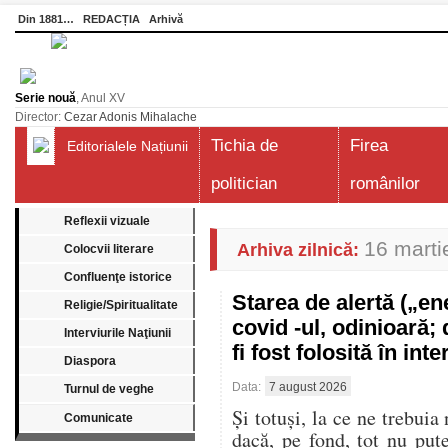
Din 1881…
REDACȚIA
Arhivă
Serie nouă
, Anul XV
Director:
Cezar Adonis Mihalache
Tichia de
Firea
Editorialele Națiunii
politician
românilor
Reflexii vizuale
16 marti
Arhiva zilnică:
Colocvii literare
Confluenţe istorice
Starea de alertă („e
Religie/Spiritualitate
covid -ul, odinioară;
Interviurile Naţiunii
fi fost folosită în in
Diaspora
Data:
7 august 2026
Turnul de veghe
Și totuși, la ce ne trebuia
Comunicate
dacă, pe fond, tot nu pu