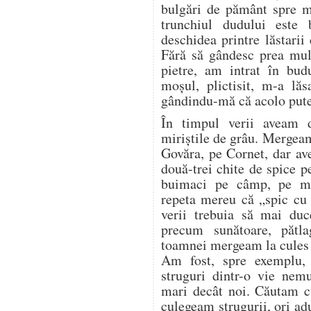
bulgări de pământ spre 
trunchiul dudului este
deschidea printre lăstarii
Fără să gândesc prea mul
pietre, am intrat în bud
moșul, plictisit, m-a lăs
gândindu-mă că acolo pute
În timpul verii aveam 
miriștile de grâu. Mergea
Govăra, pe Cornet, dar a
două-trei chite de spice p
buimaci pe câmp, pe mir
repeta mereu că „spic cu 
verii trebuia să mai duc
precum sunătoare, pătl
toamnei mergeam la cules d
Am fost, spre exemplu,
struguri dintr-o vie nem
mari decât noi. Căutam cu
culegeam strugurii, ori a