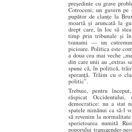
președinte cu grave probl
Cotroceni; un guvern pe c
pupător de clanțe la Brux
moartă și aruncată la gu
drept care, în loc să stea
timp prin tribunale și î
tsunami — un cutremur
picioare. Politica este com
a doua cea mai veche „mes
din care unii au „extras s
spune că, în politică, tr
speranță. Trăim cu o cla
politic”.
Trebuie, pentru începu
răspicat Occidentului,
democratice: nu a stat n
spatele nimănui ca să-l 
să revenim la normalitate
sperietoarea numită Ru
poporului transgender-neo