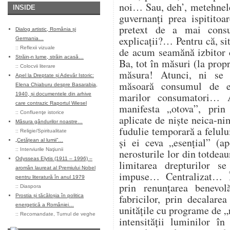
noi… Sau, deh’, metehnele
INSIDE
guvernanți prea ispitito
pretext de a mai cons
Dialog artistic, România și
explicații?… Pentru că, sit
Germania…
::
Reflexii vizuale
de acum seamănă izbitor 
Străin-n lume, străin acasă…
Ba, tot în măsuri (la propr
::
Colocvii literare
măsura! Atunci, ni se
Apel la Dreptate și Adevăr Istoric:
măsoară consumul de en
Elena Chiaburu despre Basarabia,
marilor consumatori… At
1940, și documentele din arhive
care contrazic Raportul Wiesel
manifesta „otova”, prin 
::
Confluenţe istorice
aplicate de niște neica-ni
Măsura gândurilor noastre…
fudulie temporară a felulu
::
Religie/Spiritualitate
și ei ceva „esențial” (ap
„Cetățean al lumii”…
::
Interviurile Naţiunii
nerosturile lor din totdea
Odysseas Elytis (1911 – 1996) –
limitarea drepturilor s
aromân laureat al Premiului Nobel
impuse… Centralizat… Î
pentru literatură în anul 1979
prin renunțarea benevol
::
Diaspora
fabricilor, prin decalare
Prostia și tăcăloșia în politica
energetică a României…
unitățile cu programe de „
::
Recomandate
,
Turnul de veghe
intensității luminilor î