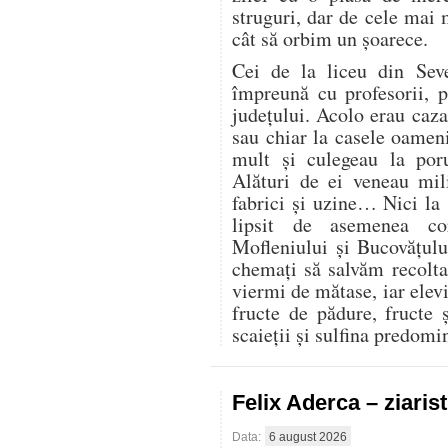
struguri, dar de cele mai
cât să orbim un șoarece.
Cei de la liceu din Seve
împreună cu profesorii, 
județului. Acolo erau cazaț
sau chiar la casele oamen
mult și culegeau la por
Alături de ei veneau mili
fabrici și uzine… Nici la
lipsit de asemenea co
Mofleniului și Bucovățul
chemați să salvăm recolt
viermi de mătase, iar elevi
fructe de pădure, fructe 
scaieții și sulfina predom
Felix Aderca – ziaris
Data:
6 august 2026