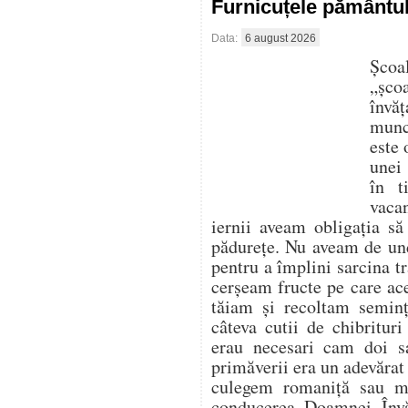
Furnicuțele pământu
Data:
6 august 2026
Școa
„șco
învăț
munce
este 
unei 
în t
vaca
iernii aveam obligația s
pădurețe. Nu aveam de un
pentru a împlini sarcina tr
cerșeam fructe pe care ace
tăiam și recoltam seminț
câteva cutii de chibritur
erau necesari cam doi s
primăverii era un adevărat
culegem romaniță sau m
conducerea Doamnei Învă