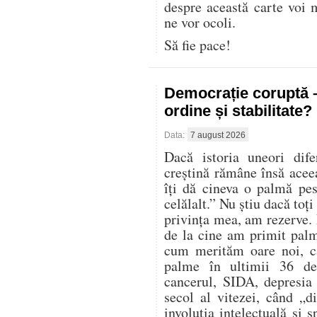
despre această carte voi 
ne vor ocoli.
Să fie pace!
Democrație coruptă 
ordine și stabilitate?
Data:
7 august 2026
Dacă istoria uneori dife
creștină rămâne însă acee
îți dă cineva o palmă pes
celălalt.” Nu știu dacă toți
privința mea, am rezerve. 
de la cine am primit palm
cum merităm oare noi, ca
palme în ultimii 36 de
cancerul, SIDA, depresia 
secol al vitezei, când „d
involuția intelectuală și 