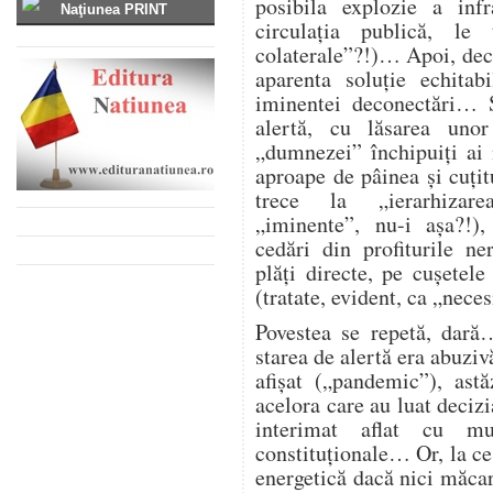
posibila explozie a infra
Naţiunea PRINT
circulația publică, l
colaterale”?!)… Apoi, deco
aparenta soluție echitab
iminentei deconectări… Ș
alertă, cu lăsarea unor
„dumnezei” închipuiți ai
aproape de pâinea și cuțitu
trece la „ierarhizarea
„iminente”, nu-i așa?!),
cedări din profiturile n
plăți directe, pe cușetele
(tratate, evident, ca „nece
Povestea se repetă, dară
starea de alertă era abuzi
afișat („pandemic”), astă
acelora care au luat deciz
interimat aflat cu mu
constituționale… Or, la ce
energetică dacă nici măcar 