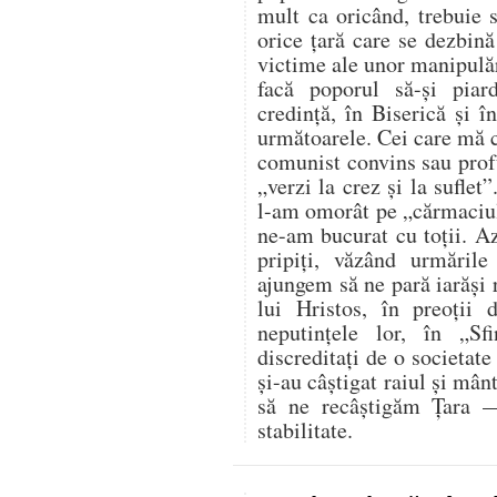
mult ca oricând, trebuie s
orice țară care se dezbină
victime ale unor manipulăr
facă poporul să-și pia
credință, în Biserică și î
următoarele. Cei care mă c
comunist convins sau prof
„verzi la crez și la suflet
l-am omorât pe „cărmaciul
ne-am bucurat cu toții. A
pripiți, văzând urmăril
ajungem să ne pară iarăși 
lui Hristos, în preoții 
neputințele lor, în „Sfi
discreditați de o societate
și-au câștigat raiul și mân
să ne recâștigăm Țara —
stabilitate.