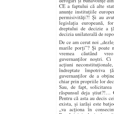
derogări și bunăvoințe din
CE a faptului că alte sta
anunțe instituțiile euro
permisivități?! Și au avut
legislația europeană, fo
dreptului de decizie a ță
decizia unilaterală de repo
De ce am cerut noi „dezle
marile porți”? Și poate 
vremea căutând vreo 
guvernanților noștri. C
acțiuni neconstituțional
îndreptate împotriva ță
guvernanților de a obține
chiar prin propriile lor dec
Sau, de fapt, solicitare
răspunsul deja știut?!… 
Pentru că asta au decis cei
exista, și iarăși este batj
„va acționa în consecin