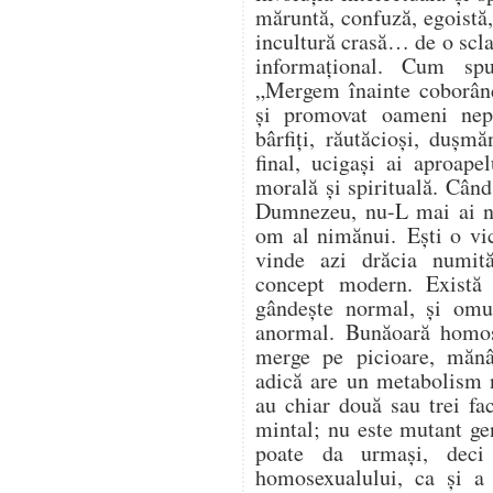
măruntă, confuză, egoistă, 
incultură crasă… de o scla
informațional. Cum sp
„Mergem înainte coborând
și promovat oameni nepăs
bârfiți, răutăcioși, dușmă
final, ucigași ai aproapel
morală și spirituală. Când
Dumnezeu, nu-L mai ai ni
om al nimănui. Ești o vic
vinde azi drăcia numit
concept modern. Exist
gândește normal, și omu
anormal. Bunăoară homos
merge pe picioare, măn
adică are un metabolism 
au chiar două sau trei fac
mintal; nu este mutant g
poate da urmași, deci
homosexualului, ca și a a