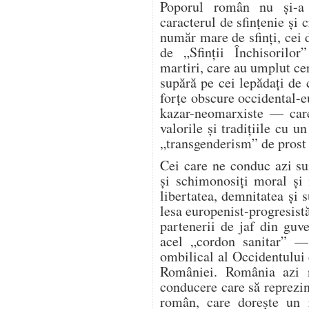
Poporul român nu și-a 
caracterul de sfințenie și
număr mare de sfinți, cei
de „Sfinții Închisorilo
martiri, care au umplut cer
supără pe cei lepădați de
forțe obscure occidental-e
kazar-neomarxiste — care
valorile și tradițiile cu 
„transgenderism” de prost 
Cei care ne conduc azi sun
și schimonosiți moral și 
libertatea, demnitatea și 
lesa europenist-progresist
partenerii de jaf din guv
acel „cordon sanitar” —
ombilical al Occidentului c
României. România azi 
conducere care să reprezin
român, care dorește un 