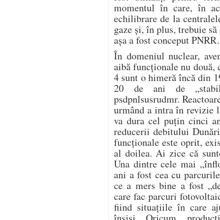
momentul în care, în ac
echilibrare de la centrale
gaze și, în plus, trebuie s
așa a fost conceput PNR
În domeniul nuclear, avem
aibă funcționale nu două, c
4 sunt o himeră încă din 1
20 de ani de „stabili
psdpnlsusrudmr. Reactoare
urmând a intra în revizie l
va dura cel puțin cinci a
reducerii debitului Dunări
funcționale este oprit, exi
al doilea. Ai zice că sunt
Una dintre cele mai „înflo
ani a fost cea cu parcurile
ce a mers bine a fost „de
care fac parcuri fotovoltai
fiind situațiile în care 
înșiși. Oricum, produc