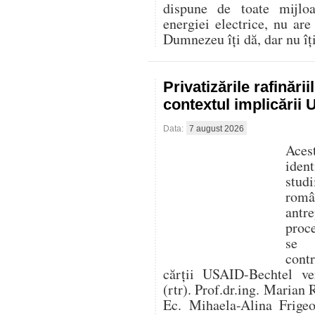
dispune de toate mijlo
energiei electrice, nu are
Dumnezeu îți dă, dar nu îți 
Privatizările rafinări
contextul implicării
Data:
7 august 2026
Aces
iden
stud
româ
antre
proc
se f
cont
cărții USAID-Bechtel ver
(rtr). Prof.dr.ing. Marian 
Ec. Mihaela-Alina Frigeo