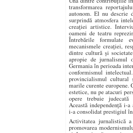
Una dintre contribuțiile i
transformarea reportajulu
autonom. El nu descrie d
surprindă atmosfera intel
creației artistice. Intervi
oameni de teatru reprezi
Întrebările formulate e
mecanismele creației, resp
dintre cultură și societa
apropie de jurnalismul o
Germania în perioada inter
conformismul intelectual
provincialismul cultural 
marile curente europene. 
estetice, nu pe atacuri per
opere trebuie judecată e
Această independență i-a 
i-a consolidat prestigiul î
Activitatea jurnalistică 
promovarea modernismului.