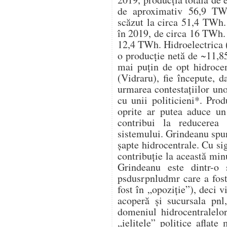
de aproximativ 56,9 TWh
scăzut la circa 51,4 TWh. 
în 2019, de circa 16 TWh. 
12,4 TWh. Hidroelectrica (
o producție netă de ~11,8
mai puțin de opt hidrocen
(Vidraru), fie începute, d
urmarea contestațiilor un
cu unii politicieni*. Pro
oprite ar putea aduce u
contribui la reducerea 
sistemului. Grindeanu spu
șapte hidrocentrale. Cu s
contribuție la această mi
Grindeanu este dintr-o 
psdusrpnludmr care a fost
fost în „opoziție”), deci v
acoperă și sucursala pnl
domeniul hidrocentralelo
„ielitele” politice aflat