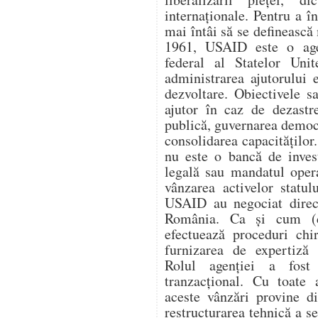
internaționale. Pentru a 
mai întâi să se definească 
1961, USAID este o age
federal al Statelor Unit
administrarea ajutorului e
dezvoltare. Obiectivele s
ajutor în caz de dezastr
publică, guvernarea democ
consolidarea capacitățilo
nu este o bancă de invest
legală sau mandatul oper
vânzarea activelor statul
USAID au negociat direc
România. Ca și cum (
efectuează proceduri chi
furnizarea de expertiză 
Rolul agenției a fost 
tranzacțional. Cu toate
aceste vânzări provine d
restructurarea tehnică a s