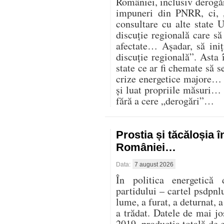
României, inclusiv derogăr
impuneri din PNRR, ci,
consultare cu alte state U
discuție regională care s
afectate… Așadar, să iniț
discuție regională”. Asta 
state ce ar fi chemate să s
crize energetice majore… C
și luat propriile măsuri…
fără a cere „derogări”…
Prostia și tăcăloșia î
României…
Data:
7 august 2026
În politica energetică 
partidului – cartel psdpnl
lume, a furat, a deturnat, a
a trădat. Datele de mai j
2019, producția totală de 