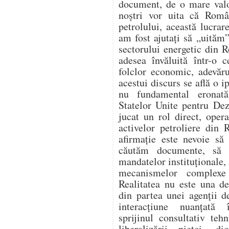
document, de o mare valo
noștri vor uita că Român
petrolului, această lucr
am fost ajutați să „uităm”
sectorului energetic din 
adesea învăluită într-o c
folclor economic, adevăru
acestui discurs se află o i
nu fundamental eronat
Statelor Unite pentru De
jucat un rol direct, opera
activelor petroliere din
afirmație este nevoie să
căutăm documente, să 
mandatelor instituționale, 
mecanismelor complexe 
Realitatea nu este una d
din partea unei agenții d
interacțiune nuanțată î
sprijinul consultativ teh
liberalizării pieței, di