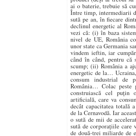
ai o baterie, trebuie să 
Între timp, intermediarii d
sută pe an, în fiecare din
declinul energetic al Româ
vezi că: (i) în baza siste
nivel de UE, România con
unor state ca Germania sau
vindem ieftin, iar cumpăr
când în când, pentru că s
scump; (ii) România a aju
energetic de la… Ucraina, 
consum industrial de p
România… Colac peste p
construiască cel puțin 
artificială, care va con
decât capacitatea totală 
de la Cernavodă. Iar aceast
o sută de mii de accelerat
sută de corporațiile care 
de două-trei miliarde de