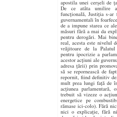
apostila unei cerșeli de
De ce atâta umilire a 
funcțională, Justiția s-ar 
guvernamentali în foarfecel
de a impune starea ce ale
măsuri fără a mai da expl
pentru derogări. Mai bin
real, acesta este nivelul 
vrăjitoare de la Palatu
pentru ipocrizie a parlame
acestor acțiuni ale guvern
adresa țării) prin promo
să se repornească de fap
repornit, fiind definitiv 
mult prea lungi față de 
acțiunea parlamentară, on
trebuit să vizeze o acțiu
energetice pe combustibi
rămase ici-colo). Fără nic
nici o explicație, fără 