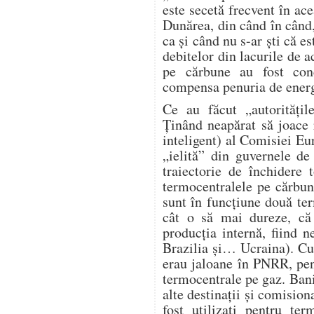
este secetă frecvent în ace
Dunărea, din când în când,
ca și când nu s-ar ști că e
debitelor din lacurile de 
pe cărbune au fost conc
compensa penuria de energi
Ce au făcut „autorități
Ținând neapărat să joace r
inteligent) al Comisiei Eur
„ielită” din guvernele d
traiectorie de închidere
termocentralele pe cărbu
sunt în funcțiune două te
cât o să mai dureze, c
producția internă, fiind 
Brazilia și… Ucraina). Cu
erau jaloane în PNRR, pen
termocentrale pe gaz. Banii
alte destinații și comision
fost utilizați pentru te