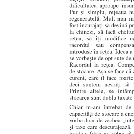
dificultatea aproape insu
Pur și simplu, rețeaua n
regenerabilă. Mult mai in
fost încurajați să devină 
la chinezi, să facă cheltu
rețea, să îți modifice c
racordul sau compensa
introduse în rețea. Ideea 
se vorbește de opt sute de
Racordul la rețea. Compe
de stocare. Așa se face că
curent, care îl face foart
deci suntem nevoiți să
Printre altele, se întâm
stocarea sunt dublu taxate 
Chiar m-am întrebat de 
capacități de stocare a ene
vorba doar de vechea „intel
și taxe care descurajează
produci (deși ar trebui să 