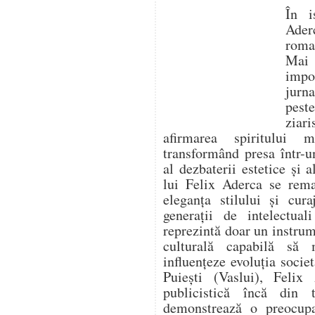
În i
Aderc
roman
Mai 
impo
jurna
pest
ziari
afirmarea spiritului 
transformând presa într-un
al dezbaterii estetice și a
lui Felix Aderca se rema
eleganța stilului și cura
generații de intelectua
reprezintă doar un instrume
culturală capabilă să
influențeze evoluția socie
Puiești (Vaslui), Felix 
publicistică încă din t
demonstrează o preocupa