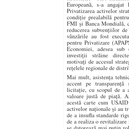
Europeană, s-a angajat l
Privatizarea activelor stra
condiție prealabilă pent
FMI și Banca Mondială, ca
reducerea subvențiilor de 
vânzările au fost execut
pentru Privatizare (APAPS
Economiei, adesea sub 
investiții străine dire
motivați de accesul strate
rețelele regionale de distri
Mai mult, asistența tehn
accent pe transparență 
licitație, cu scopul de a
valoare justă de piață. 
acestă carte cum USAID a
activelor naționale și au t
de a insufla standarde rig
de a realiza o revitalizar
se datorează mai puțin ro