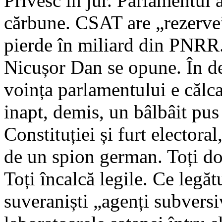
Privesc în jur. Parlamentul 
cărbune. CSAT are „rezerve
pierde în miliard din PNRR.
Nicușor Dan se opune. În d
voința parlamentului e călca
inapt, demis, un bâlbâit pus
Constituției și furt electora
de un spion german. Toți do
Toți încalcă legile. Ce legăt
suveraniști „agenți subversiv