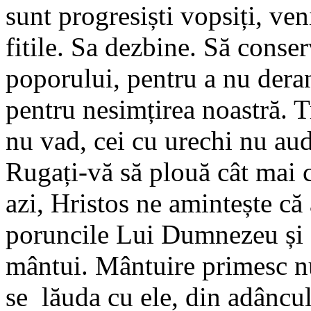
sunt progresiști vopsiți, ve
fitile. Sa dezbine. Să conser
poporului, pentru a nu der
pentru nesimțirea noastră. T
nu vad, cei cu urechi nu aud
Rugați-vă să plouă cât mai 
azi, Hristos ne amintește că 
poruncile Lui Dumnezeu și o
mântui. Mântuire primesc nu
se lăuda cu ele, din adâncul 