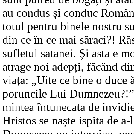
au condus și conduc Români
totul pentru binele nostru s
din ce în ce mai săraci?! R
sufletul satanei. Și asta e m
atrage noi adepți, făcând di
viața: „Uite ce bine o duce ă
poruncile Lui Dumnezeu?!”.
mintea întunecata de invidi
Hristos se naște ispita de a-
Dumnezeu nu intervine, pent