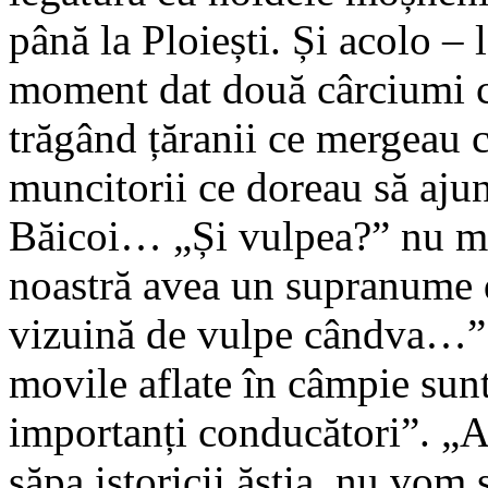
până la Ploiești. Și acolo – 
moment dat două cârciumi ca
trăgând țăranii ce mergeau c
muncitorii ce doreau să aju
Băicoi… „Și vulpea?” nu mă
noastră avea un supranume d
vizuină de vulpe cândva…”. 
movile aflate în câmpie sun
importanți conducători”. „A
săpa istoricii ăștia, nu vom