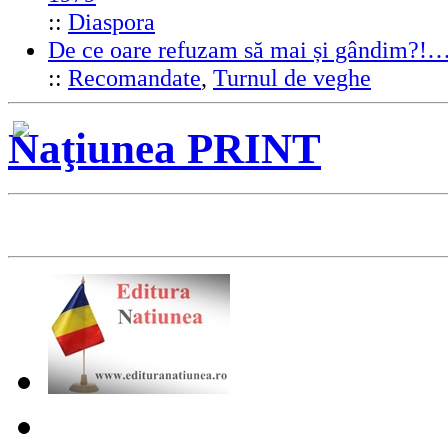
::
Diaspora
De ce oare refuzam să mai și gândim?!
::
Recomandate
,
Turnul de veghe
Naţiunea PRINT