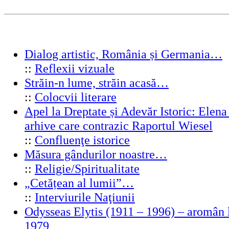
Dialog artistic, România și Germania…
::
Reflexii vizuale
Străin-n lume, străin acasă…
::
Colocvii literare
Apel la Dreptate și Adevăr Istoric: Elen
arhive care contrazic Raportul Wiesel
::
Confluenţe istorice
Măsura gândurilor noastre…
::
Religie/Spiritualitate
„Cetățean al lumii”…
::
Interviurile Naţiunii
Odysseas Elytis (1911 – 1996) – aromân l
1979