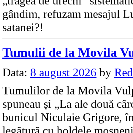
„trăgea de urechi” sistemati
gândim, refuzam mesajul Lui
satanei?!
Tumulii de la Movila V
Data:
8 august 2026
by
Red
Tumulilor de la Movila Vulp
spuneau și „La ale două câ
bunicul Niculaie Grigore, î
legătură cu holdele moșneni