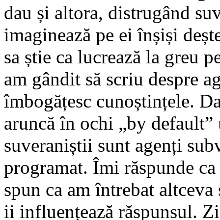
dau și altora, distrugând su
imaginează pe ei înșiși deșt
sa știe ca lucrează la greu p
am gândit să scriu despre ag
îmbogățesc cunoștințele. Da
aruncă în ochi „by default”
suveraniștii sunt agenți subv
programat. Îmi răspunde ca 
spun ca am întrebat altceva 
ii influențează răspunsul. Z