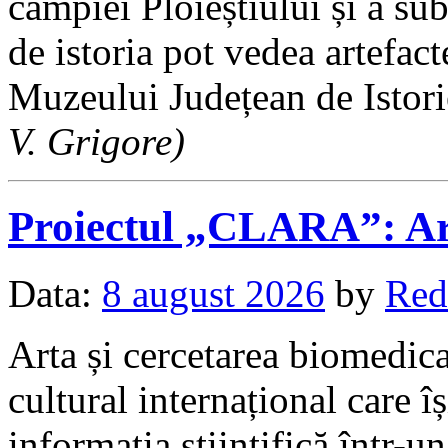
câmpiei Ploieștiului și a sub
de istoria pot vedea artefac
Muzeului Județean de Istor
V. Grigore)
Proiectul „CLARA”: Art
Data:
8 august 2026
by
Red
Arta și cercetarea biomedica
cultural internațional care 
informația științifică într-u