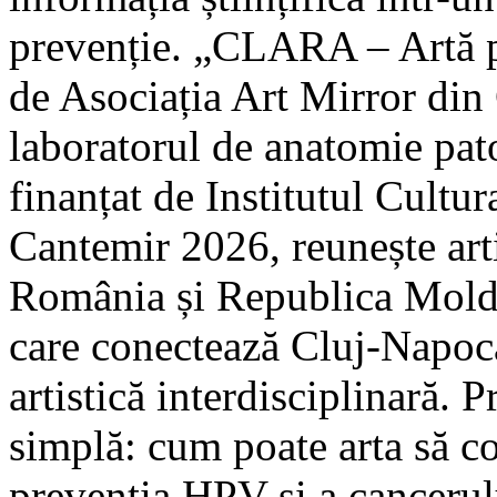
prevenție. „CLARA – Artă p
de Asociația Art Mirror din
laboratorul de anatomie p
finanțat de Institutul Cult
Cantemir 2026, reunește arti
România și Republica Moldov
care conectează Cluj-Napoca
artistică interdisciplinară. 
simplă: cum poate arta să co
prevenția HPV și a cancerul