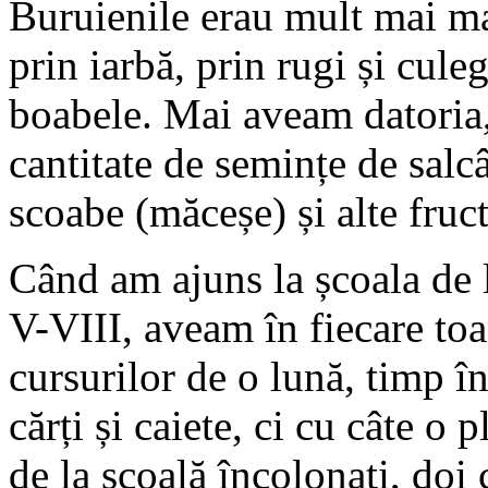
Buruienile erau mult mai ma
prin iarbă, prin rugi și cul
boabele. Mai aveam datoria,
cantitate de semințe de salc
scoabe (măceșe) și alte fruc
Când am ajuns la școala de l
V-VIII, aveam în fiecare toa
cursurilor de o lună, timp î
cărți și caiete, ci cu câte 
de la școală încolonați, doi 