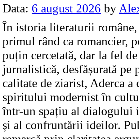
Data:
6 august 2026
by
Ale
În istoria literaturii române
primul rând ca romancier, poe
puțin cercetată, dar la fel de
jurnalistică, desfășurată pe 
calitate de ziarist, Aderca a
spiritului modernist în cul
într-un spațiu al dialogului i
și al confruntării ideilor. Pu
remarcă prin claritatea argum