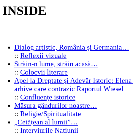
INSIDE
Dialog artistic, România și Germania…
::
Reflexii vizuale
Străin-n lume, străin acasă…
::
Colocvii literare
Apel la Dreptate și Adevăr Istoric: Elen
arhive care contrazic Raportul Wiesel
::
Confluenţe istorice
Măsura gândurilor noastre…
::
Religie/Spiritualitate
„Cetățean al lumii”…
::
Interviurile Naţiunii