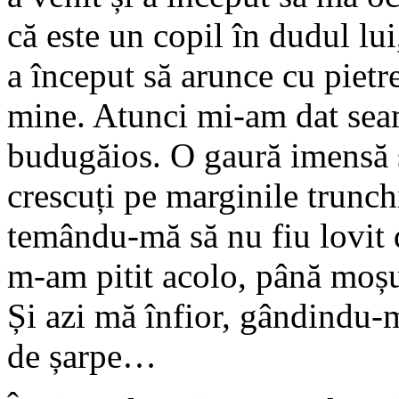
că este un copil în dudul lui
a început să arunce cu pietr
mine. Atunci mi-am dat seam
budugăios. O gaură imensă s
crescuți pe marginile trunch
temându-mă să nu fiu lovit d
m-am pitit acolo, până moșul,
Și azi mă înfior, gândindu-m
de șarpe…