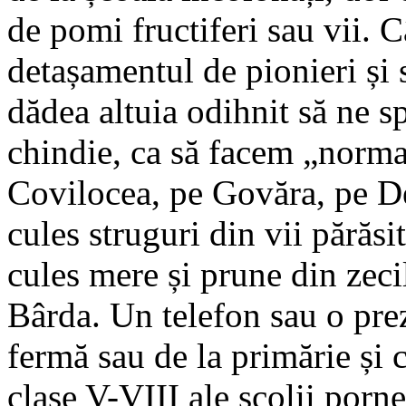
de pomi fructiferi sau vii. 
detașamentul de pionieri și s
dădea altuia odihnit să ne s
chindie, ca să facem „norm
Covilocea, pe Govăra, pe D
cules struguri din vii părăs
cules mere și prune din zecil
Bârda. Un telefon sau o prez
fermă sau de la primărie și 
clase V-VIII ale școlii porn