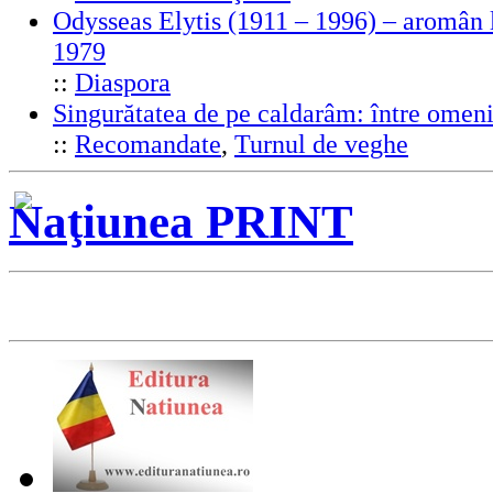
Odysseas Elytis (1911 – 1996) – aromân l
1979
::
Diaspora
Singurătatea de pe caldarâm: între omeni
::
Recomandate
,
Turnul de veghe
Naţiunea PRINT