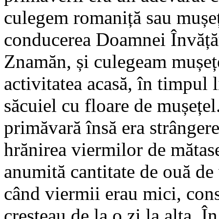
culegem romaniță sau mușeț
conducerea Doamnei Învățăt
Znamăn, și culegeam mușețe
activitatea acasă, în timpul 
săcuiel cu floare de mușețe
primăvară însă era strânger
hrănirea viermilor de mătas
anumită cantitate de ouă de
când viermii erau mici, cons
creșteau de la o zi la alta. 