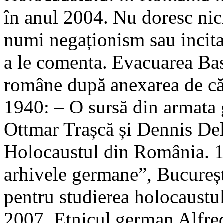
în anul 2004. Nu doresc nic
numi negaționism sau incitar
a le comenta. Evacuarea Basa
române după anexarea de căt
1940: – O sursă din armata 
Ottmar Trașcă și Dennis Dele
Holocaustul din România. 
arhivele germane”, București
pentru studierea holocaustu
2007. Etnicul german Alfred