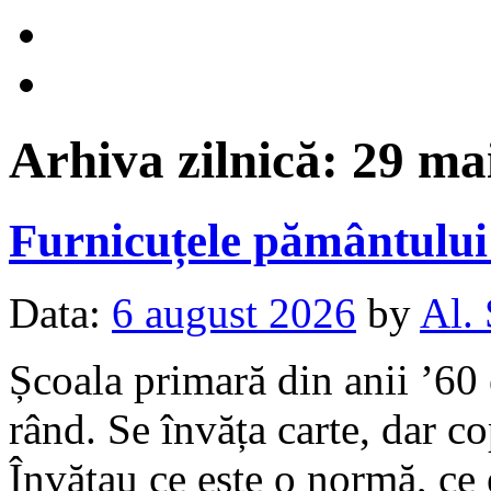
Arhiva zilnică:
29 ma
Furnicuțele pământulu
Data:
6 august 2026
by
Al.
Școala primară din anii ’60 
rând. Se învăța carte, dar c
Învățau ce este o normă, ce 