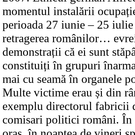
momentul instalării ocupație
perioada 27 iunie – 25 iuli
retragerea românilor… evrei
demonstrații că ei sunt stăpâ
constituiți în grupuri înarm
mai cu seamă în organele pol
Multe victime erau și din râ
exemplu directorul fabricii 
comisari politici români. În 
oraș, în noaptea de vineri sp