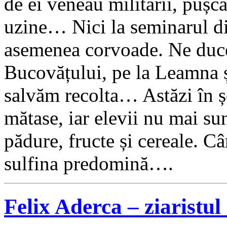
de ei veneau militarii, pușcă
uzine… Nici la seminarul di
asemenea corvoade. Ne duce
Bucovățului, pe la Leamna 
salvăm recolta… Astăzi în ș
mătase, iar elevii nu mai sun
pădure, fructe și cereale. Câ
sulfina predomină….
Felix Aderca – ziaristu