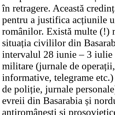
în retragere. Această credință
pentru a justifica acțiunile u
românilor. Există multe (!) m
situația civililor din Basar
intervalul 28 iunie – 3 iul
militare (jurnale de operații
informative, telegrame etc.) 
de poliție, jurnale personale
evreii din Basarabia și nord
antiromânești și prosovietic