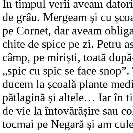
În timpul verii aveam datori
de grâu. Mergeam și cu șco
pe Cornet, dar aveam obliga
chite de spice pe zi. Petru 
câmp, pe miriști, toată dup
„spic cu spic se face snop”. 
ducem la școală plante medi
pătlagină și altele… Iar în
de vie la întovărășire sau c
tocmai pe Negară și am cule