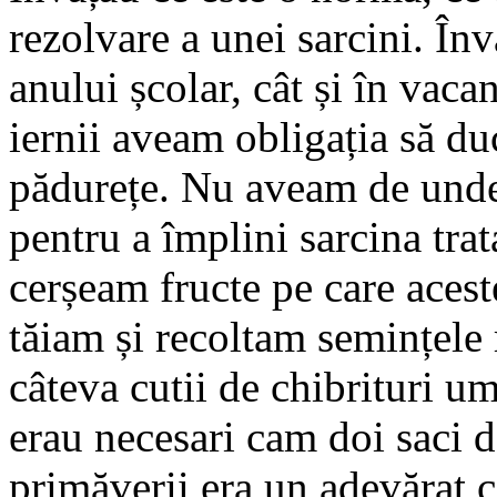
rezolvare a unei sarcini. În
anului școlar, cât și în vac
iernii aveam obligația să d
pădurețe. Nu aveam de unde
pentru a împlini sarcina trat
cerșeam fructe pe care aceste
tăiam și recoltam semințele
câteva cutii de chibrituri u
erau necesari cam doi saci 
primăverii era un adevărat c