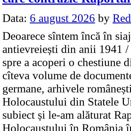
Data:
6 august 2026
by
Red
Deoarece sîntem încă în sia
antievreiești din anii 1941
spre a acoperi o chestiune d
cîteva volume de documente 
germane, arhivele româneșt
Holocaustului din Statele Un
subiect și le-am alăturat Ra
Holocaustului în România î