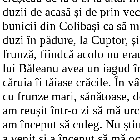
duzii de acasă și de prin ve
bunicii din Colibași ca să m
duzi în pădure, la Cuptor, ș
frunză, fiindcă acolo nu era
lui Băleanu avea un iagud 
căruia îi tăiase crăcile. În v
cu frunze mari, sănătoase, d
am reușit într-o zi să mă urc
am început să culeg. Nu ști
a venit și a început să mă o