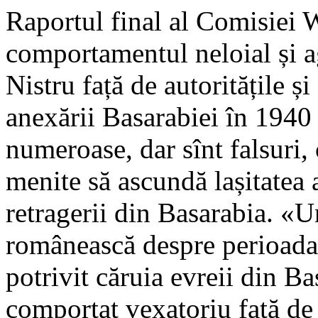
Raportul final al Comisiei W
comportamentul neloial și ag
Nistru față de autoritățile 
anexării Basarabiei în 1940 
numeroase, dar sînt falsuri, 
menite să ascundă lașitatea
retragerii din Basarabia. «U
românească despre perioada 
potrivit căruia evreii din B
comportat vexatoriu față de 