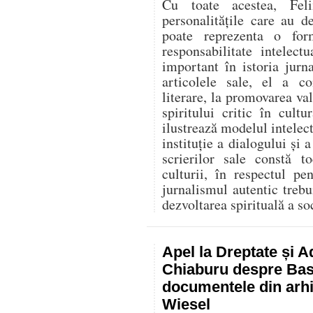
Cu toate acestea, Fel
personalitățile care au d
poate reprezenta o for
responsabilitate intelec
important în istoria jurn
articolele sale, el a co
literare, la promovarea va
spiritului critic în cult
ilustrează modelul intelect
instituție a dialogului și a
scrierilor sale constă t
culturii, în respectul p
jurnalismul autentic trebu
dezvoltarea spirituală a soc
Apel la Dreptate și A
Chiaburu despre Basa
documentele din arhi
Wiesel