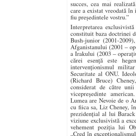
succes, cea mai realizat
care a existat vreodată în 
fiu președintele vostru.”
Interpretarea exclusivist
constituit baza doctrinei d
Bush-junior (2001-2009),
Afganistanului (2001 – o
a Irakului (2003 – operaț
cărei esență este hege
intervenționismul milita
Securitate al ONU. Ideol
(Richard Bruce) Cheney, 
considerat de către unii
vicepreședinte american
Lumea are Nevoie de o Am
cu fiica sa, Liz Cheney, î
prezidențial al lui Bara
viziune exclusivistă a ex
vehement poziția lui Ob
„Cred în excepționalismu