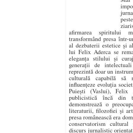
impo
jurna
pest
ziari
afirmarea spiritului 
transformând presa într-un
al dezbaterii estetice și a
lui Felix Aderca se rema
eleganța stilului și cura
generații de intelectua
reprezintă doar un instrume
culturală capabilă să
influențeze evoluția socie
Puiești (Vaslui), Felix 
publicistică încă din t
demonstrează o preocupa
literaturii, filozofiei și 
presa românească era domi
conservatorism cultural
discurs jurnalistic orienta