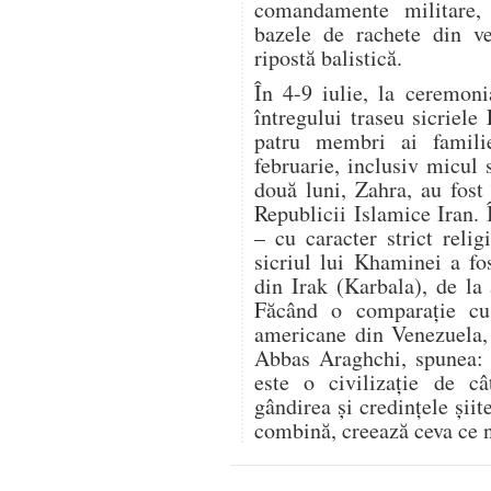
comandamente militare,
bazele de rachete din ve
ripostă balistică.
În 4-9 iulie, la ceremon
întregului traseu sicriele
patru membri ai famili
februarie, inclusiv micul 
două luni, Zahra, au fost 
Republicii Islamice Iran.
– cu caracter strict relig
sicriul lui Khaminei a fo
din Irak (Karbala), de la
Făcând o comparație cu r
americane din Venezuela, 
Abbas Araghchi, spunea: „
este o civilizație de c
gândirea și credințele șii
combină, creează ceva ce n