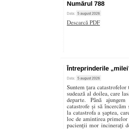
Numărul 788
Data:
5 august 2026
Descarcă PDF
Întreprinderile „mile
Data:
5 august 2026
Suntem țara catastrofelor 
sudează al doilea, care las
departe. Până ajungem 
catastrofe și să încercăm 
la catastrofa a șaptea, ca
loc de amintirea primelor
pacienții mor incinerați d