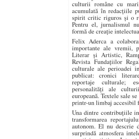
culturii române cu mari
acumulată în redacțiile pu
spirit critic riguros și o
Pentru el, jurnalismul n
formă de creație intelectua
Felix Aderca a colabora
importante ale vremii, p
Literar și Artistic, Ram
Revista Fundațiilor Rega
culturale ale perioadei i
publicat: cronici literar
reportaje culturale; es
personalități ale cultur
europeană. Textele sale se
printr-un limbaj accesibil 
Una dintre contribuțiile i
transformarea reportajulu
autonom. El nu descrie d
surprindă atmosfera intel