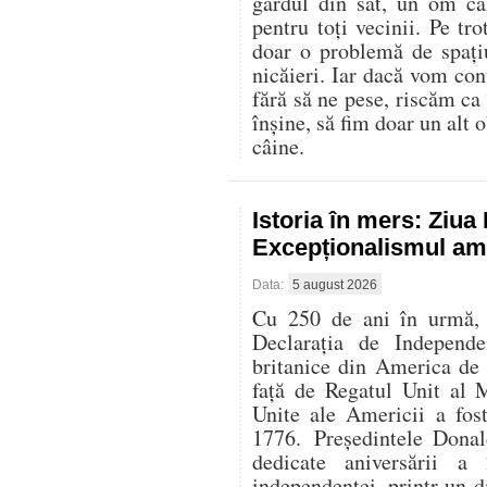
gardul din sat, un om că
pentru toți vecinii. Pe t
doar o problemă de spați
nicăieri. Iar dacă vom con
fără să ne pese, riscăm ca
înșine, să fim doar un alt o
câine.
Istoria în mers: Ziu
Excepționalismul ame
Data:
5 august 2026
Cu 250 de ani în urmă, l
Declarația de Independe
britanice din America de
față de Regatul Unit al 
Unite ale Americii a fos
1776. Președintele Donal
dedicate aniversării 
independenței, printr-un di