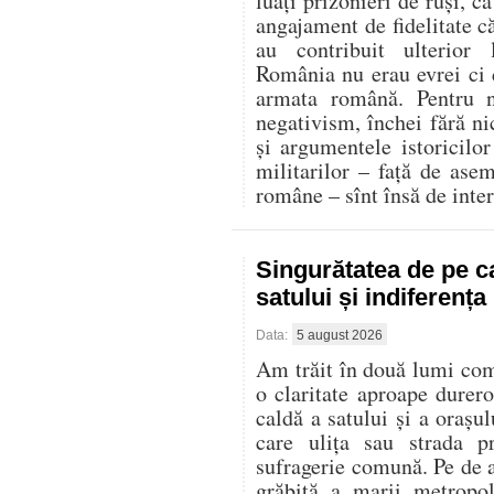
luați prizonieri de ruși, c
angajament de fidelitate că
au contribuit ulterior
România nu erau evrei ci d
armata română. Pentru n
negativism, închei fără ni
și argumentele istoricilor 
militarilor – față de ase
române – sînt însă de inter
Singurătatea de pe c
satului și indiferenț
Data:
5 august 2026
Am trăit în două lumi compl
o claritate aproape durer
caldă a satului și a oraș
care ulița sau strada p
sufragerie comună. Pe de al
grăbită a marii metropo