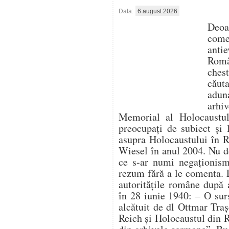
Data:
6 august 2026
Deo
com
antie
Român
ches
căut
aduna
arhi
Memorial al Holocaustulu
preocupați de subiect și 
asupra Holocaustului în 
Wiesel în anul 2004. Nu d
ce s-ar numi negaționism 
rezum fără a le comenta. 
autoritățile române după 
în 28 iunie 1940: – O su
alcătuit de dl Ottmar Traș
Reich și Holocaustul din