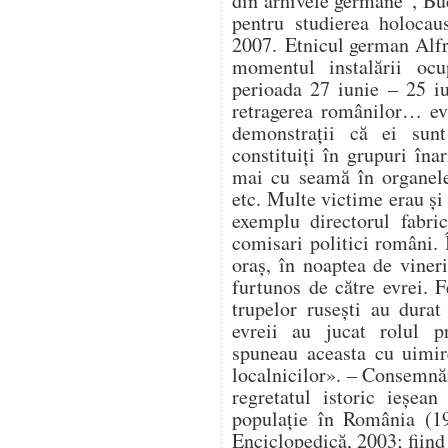
din arhivele germane”, Buc
pentru studierea holocau
2007. Etnicul german Alfr
momentul instalării ocup
perioada 27 iunie – 25 i
retragerea românilor… ev
demonstrații că ei sunt
constituiți în grupuri în
mai cu seamă în organele 
etc. Multe victime erau și 
exemplu directorul fabri
comisari politici români. 
oraș, în noaptea de vineri
furtunos de către evrei. F
trupelor rusești au durat 
evreii au jucat rolul pr
spuneau aceasta cu uimir
localnicilor». – Consemnă
regretatul istoric ieșe
populație în România (19
Enciclopedică, 2003; fiind