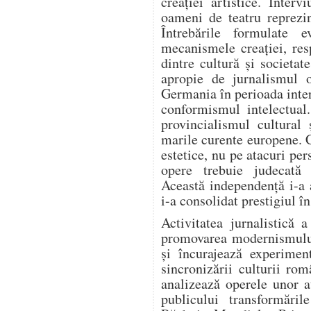
creației artistice. Intervi
oameni de teatru reprezi
Întrebările formulate e
mecanismele creației, resp
dintre cultură și societa
apropie de jurnalismul o
Germania în perioada inter
conformismul intelectual
provincialismul cultural 
marile curente europene. 
estetice, nu pe atacuri per
opere trebuie judecată e
Această independență i-a 
i-a consolidat prestigiul î
Activitatea jurnalistică 
promovarea modernismului.
și încurajează experiment
sincronizării culturii ro
analizează operele unor a
publicului transformări