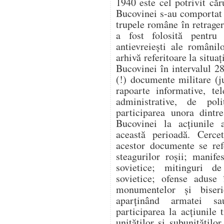
1940 este cel potrivit căr
Bucovinei s-au comportat v
trupele române în retragere
a fost folosită pentru a
antievreiești ale românil
arhivă referitoare la situaț
Bucovinei în intervalul 2
(!) documente militare (j
rapoarte informative, te
administrative, de poli
participarea unora dintr
Bucovinei la acțiunile a
această perioadă. Cercet
acestor documente se ref
steagurilor roșii; manife
sovietice; mitinguri d
sovietice; ofense aduse 
monumentelor și biseri
aparținând armatei sau
participarea la acțiunile
unităților și subunitățilo