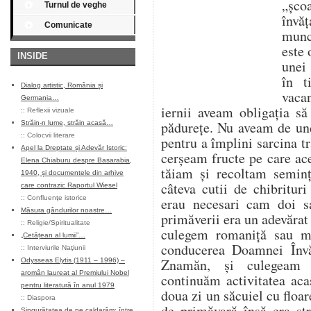
„șco
Turnul de veghe
învăț
Comunicate
munce
este 
INSIDE
unei 
în t
Dialog artistic, România și
vaca
Germania…
iernii aveam obligația s
::
Reflexii vizuale
pădurețe. Nu aveam de un
Străin-n lume, străin acasă…
::
Colocvii literare
pentru a împlini sarcina tr
Apel la Dreptate și Adevăr Istoric:
cerșeam fructe pe care ace
Elena Chiaburu despre Basarabia,
tăiam și recoltam seminț
1940, și documentele din arhive
câteva cutii de chibritur
care contrazic Raportul Wiesel
::
Confluenţe istorice
erau necesari cam doi s
Măsura gândurilor noastre…
primăverii era un adevărat
::
Religie/Spiritualitate
culegem romaniță sau m
„Cetățean al lumii”…
conducerea Doamnei Învă
::
Interviurile Naţiunii
Znamăn, și culegeam 
Odysseas Elytis (1911 – 1996) –
aromân laureat al Premiului Nobel
continuăm activitatea aca
pentru literatură în anul 1979
doua zi un săcuiel cu flo
::
Diaspora
de primăvară însă era st
Singurătatea de pe caldarâm: între