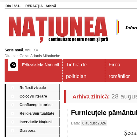
Din 1881…
REDACȚIA
Arhivă
Serie nouă
, Anul XV
Director:
Cezar Adonis Mihalache
Tichia de
Firea
Editorialele Națiunii
politician
românilor
Reflexii vizuale
28 augus
Arhiva zilnică:
Colocvii literare
Confluenţe istorice
Furnicuțele pământu
Religie/Spiritualitate
Interviurile Naţiunii
Data:
6 august 2026
Diaspora
Școa