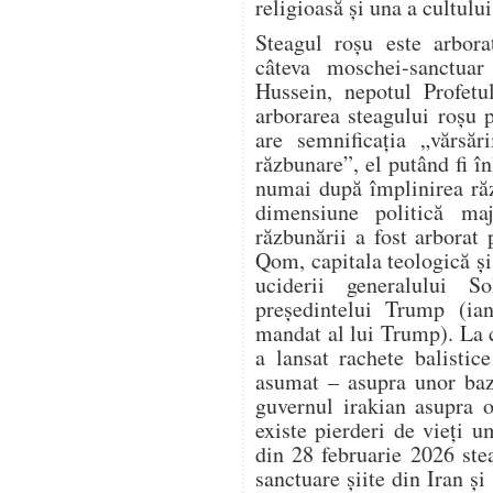
religioasă și una a cultului
Steagul roșu este arbora
câteva moschei-sanctuar 
Hussein, nepotul Profet
arborarea steagului roșu 
are semnificația „vărsăr
răzbunare”, el putând fi în
numai după împlinirea răz
dimensiune politică ma
răzbunării a fost arbora
Qom, capitala teologică și 
uciderii generalului S
președintelui Trump (ia
mandat al lui Trump). La 
a lansat rachete balistic
asumat – asupra unor baz
guvernul irakian asupra o
existe pierderi de vieți 
din 28 februarie 2026 ste
sanctuare șiite din Iran și