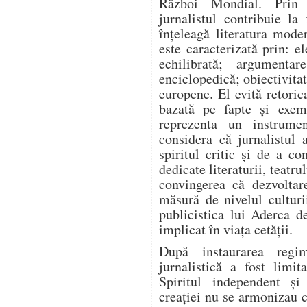
Război Mondial. Prin a
jurnalistul contribuie l
înțeleagă literatura mode
este caracterizată prin: el
echilibrată; argumentar
enciclopedică; obiectivitat
europene. El evită retoric
bazată pe fapte și exem
reprezenta un instrume
considera că jurnalistul 
spiritul critic și de a co
dedicate literaturii, teatrul
convingerea că dezvoltar
măsură de nivelul culturi
publicistica lui Aderca d
implicat în viața cetății.
După instaurarea regim
jurnalistică a fost limit
Spiritul independent și
creației nu se armonizau c