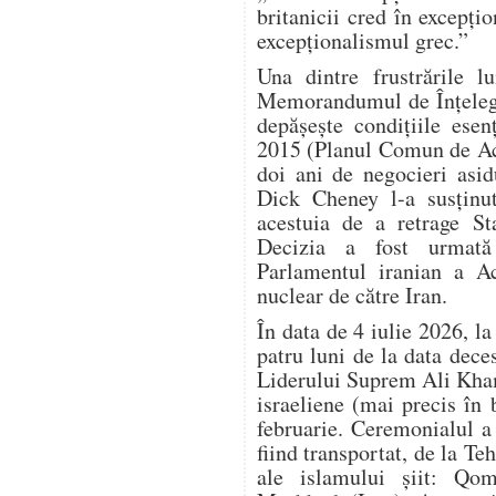
britanicii cred în excepțio
excepționalismul grec.”
Una dintre frustrările 
Memorandumul de Înțelege
depășește condițiile esen
2015 (Planul Comun de Ac
doi ani de negocieri asi
Dick Cheney l-a susținu
acestuia de a retrage S
Decizia a fost urmată
Parlamentul iranian a Ac
nuclear de către Iran.
În data de 4 iulie 2026, l
patru luni de la data dec
Liderului Suprem Ali Kham
israeliene (mai precis în
februarie. Ceremonialul a d
fiind transportat, de la Teh
ale islamului șiit: Qom