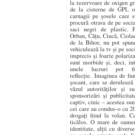
la rezervoare de oxigen gr
de la cisterne de GPL op
carnagii pe șosele care s
procură otrava de pe soc
saci negri de plastic. 
Orban, Câțu, Ciucă, Ciol
de la Bihor, nu pot spune
vehiculează la tv și pe soc
imprecis și foarte polariza
sunt morbide și, deci, in
unele lucruri pot f
reflecție. Imaginea de fu
șocant, care se derulează
văzul autorităților și s
sponsorizări și publicitat
captiv, cinic – acestea su
cei care au condus-o cu 20
drogați fiind la volan. C
ticălos. O mare de oamen
identitate, alții cu divers