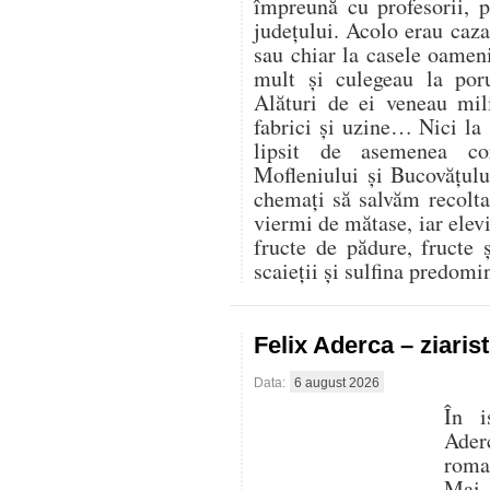
împreună cu profesorii, 
județului. Acolo erau cazaț
sau chiar la casele oamen
mult și culegeau la por
Alături de ei veneau mili
fabrici și uzine… Nici la
lipsit de asemenea co
Mofleniului și Bucovățul
chemați să salvăm recolt
viermi de mătase, iar elevi
fructe de pădure, fructe 
scaieții și sulfina predom
Felix Aderca – ziaris
Data:
6 august 2026
În i
Aderc
roman
Mai 