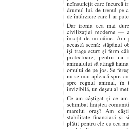
neînsuflețit care încurcă tr
drumul lui, de trenul pe c
de întârziere care l-ar pute
Dar ironia cea mai dure
civilizației moderne — a
însoțit de un câine. Am 
această scenă: stăpânul o
își trage scurt și ferm câi
protectoare, pentru ca 
animalului să atingă haina
omului de pe jos. Se fere
nu se mai apleacă spre o
spre regnul animal, în 
invizibilă, un deșeu al met
Ce am câștigat și ce am
schimbat liniștea comunită
marelui oraș? Am câșt
stabilitate financiară și
plătit pentru ele cu cea