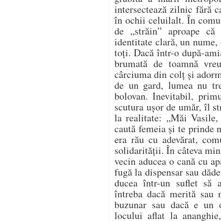
intersectează zilnic fără 
în ochii celuilalt. În comu
de „străin” aproape că
identitate clară, un nume, 
toți. Dacă într-o după-ami
brumată de toamnă vreu
cârciuma din colț și adorm
de un gard, lumea nu tr
bolovan. Inevitabil, prim
scutura ușor de umăr, îl s
la realitate: „Măi Vasile,
caută femeia și te prinde
era rău cu adevărat, com
solidarității. În câteva mi
vecin aducea o cană cu apă
fugă la dispensar sau dădea
ducea într-un suflet să
întreba dacă merită sau n
buzunar sau dacă e un 
locului aflat la ananghie