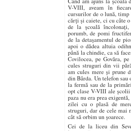
Când am ajuns la școala d
V-VIII, aveam în fieca
cursurilor de o lună, timp
cărți și caiete, ci cu câte
de la școală încolonați,
porumb, de pomi fructifer
de la detașamentul de pion
apoi o dădea altuia odih
până la chindie, ca să f
Covilocea, pe Govăra, pe
cules struguri din vii pă
am cules mere și prune di
din Bârda. Un telefon sau 
la fermă sau de la primări
opt clase V-VIII ale școli
paza nu era prea exigentă, 
zilei cu o plasă de mer
struguri, dar de cele mai
cât să orbim un șoarece.
Cei de la liceu din Seve