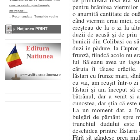
pentru hrănirea viermilor
omenia satului și indiferența
metropolei…
o anumită cantitate de ou
::
Recomandate
,
Turnul de veghe
când viermii erau mici, co
creșteau de la o zi la al
Naţiunea PRINT
duzii de acasă și de prin
bunicii din Colibași ca s
duzi în pădure, la Cuptor
frunză, fiindcă acolo nu er
lui Băleanu avea un iag
căruia îi tăiase crăcile.
lăstari cu frunze mari, săn
cu vai, am reușit într-o z
lăstari și am început să
bătrânul, dar a venit și
cunoștea, dar știa că este u
La un moment dat, a înc
bulgări de pământ spre 
trunchiul dudului este
deschidea printre lăstarii
Fără să gândesc prea mul