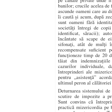
pe canale private unde l
banilor; crucile acelea de 
ascunde oameni care au dis
îi caută și acum, după zeci
sunt oameni fără identita
societăți întregi de copi
identificat, săracii); aut
încântate să scape de ei
sifonați, atât de mulți î
recompensate suficient p
funcționeze timp de 20 d
tăiat din indemnizațiile
cazurilor individuale, 
întreprinderi ale mizeric
pentru „asistență” acor
ultimul peron al călătoriei 
Deturnarea sistemului de 
scutire de impozite a pre
Sunt convins că întrepr
practică mizericordia pe 