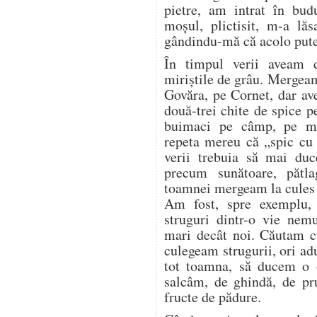
pietre, am intrat în bud
moșul, plictisit, m-a lăs
gândindu-mă că acolo pute
În timpul verii aveam 
miriștile de grâu. Mergea
Govăra, pe Cornet, dar a
două-trei chite de spice p
buimaci pe câmp, pe mir
repeta mereu că „spic cu 
verii trebuia să mai duc
precum sunătoare, pătl
toamnei mergeam la cules d
Am fost, spre exemplu,
struguri dintr-o vie nem
mari decât noi. Căutam cu
culegeam strugurii, ori a
tot toamna, să ducem o o
salcâm, de ghindă, de pr
fructe de pădure.