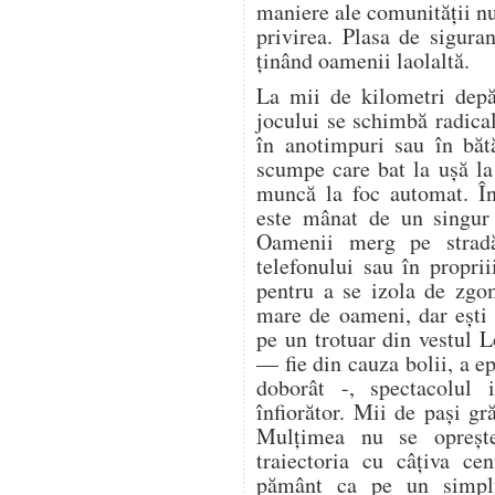
maniere ale comunității n
privirea. Plasa de sigura
ținând oamenii laolaltă.
La mii de kilometri depă
jocului se schimbă radica
în anotimpuri sau în bătă
scumpe care bat la ușă la 
muncă la foc automat. În
este mânat de un singur 
Oamenii merg pe stradă
telefonului sau în proprii
pentru a se izola de zgo
mare de oameni, dar ești 
pe un trotuar din vestul 
— fie din cauza bolii, a ep
doborât -, spectacolul i
înfiorător. Mii de pași gr
Mulțimea nu se oprește.
traiectoria cu câțiva ce
pământ ca pe un simplu