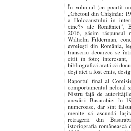
În volumul (ce poartă un
„Ghetoul din Chișinău: 1
a Holocaustului în inter
cine?> ale României”, B
2016, găsim răspunsul m
Wilhelm Filderman, condu
evreiești din România, le
transcriu deoarece se înt
citit în foto; interesan
bibliografică arată că doc
deși aici a fost emis, desig
Raportul final al Comisi
comportamentul neloial și 
Nistru față de autorităț
anexării Basarabiei în 1
numeroase, dar sînt falsuri
menite să ascundă lași
retragerii din Basara
istoriografia românească 