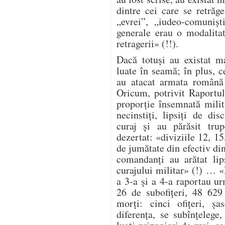
dintre cei care se retrăg
„evrei”, „iudeo-comuniș
generale erau o modalita
retragerii» (!!).
Dacă totuși au existat ma
luate în seamă; în plus, ce
au atacat armata română 
Oricum, potrivit Raportul
proporție însemnată milit
necinstiți, lipsiți de dis
curaj și au părăsit trup
dezertat: «diviziile 12, 1
de jumătate din efectiv di
comandanți au arătat lip
curajului militar» (!) … 
a 3-a și a 4-a raportau ur
26 de subofițeri, 48 629
morți: cinci ofițeri, șa
diferența, se subînțelege