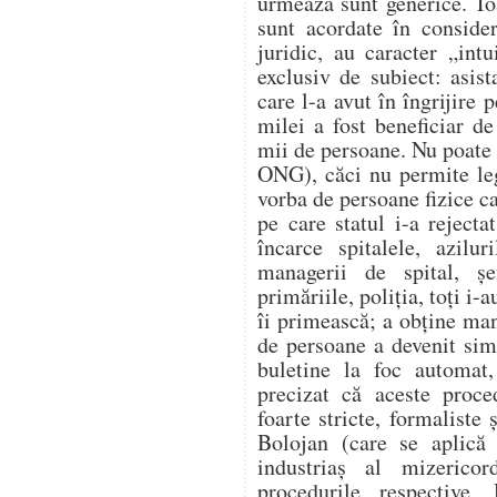
urmează sunt generice. Toa
sunt acordate în conside
juridic, au caracter „int
exclusiv de subiect: asist
care l-a avut în îngrijire 
milei a fost beneficiar de
mii de persoane. Nu poate 
ONG), căci nu permite legi
vorba de persoane fizice ca
pe care statul i-a reject
încarce spitalele, azilur
managerii de spital, șe
primăriile, poliția, toți i-
îi primească; a obține man
de persoane a devenit sim
buletine la foc automat,
precizat că aceste proce
foarte stricte, formaliste 
Bolojan (care se aplică 
industriaș al mizerico
procedurile respective