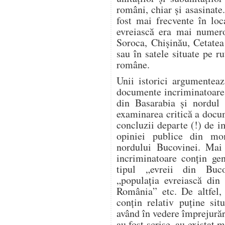
români, chiar și asasinate
fost mai frecvente în loc
evreiască era mai numero
Soroca, Chișinău, Cetatea
sau în satele situate pe ru
române.
Unii istorici argumente
documente incriminatoare re
din Basarabia și nordul 
examinarea critică a docu
concluzii departe (!) de i
opiniei publice din mo
nordului Bucovinei. Mai 
incriminatoare conțin gen
tipul „evreii din Buco
„populația evreiască din 
România” etc. De altfel, 
conțin relativ puține sit
având în vedere împrejură
au fost scrise, au existat m