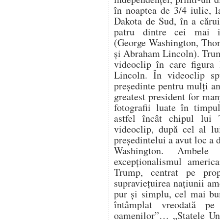
în noaptea de 3/4 iulie,
Dakota de Sud, în a cărui
patru dintre cei mai i
(George Washington, Thom
și Abraham Lincoln). Trum
videoclip în care figura
Lincoln. În videoclip s
președinte pentru mulți an
greatest president for ma
fotografii luate în timpu
astfel încât chipul lui
videoclip, după cel al lu
președintelui a avut loc a
Washington. Ambele 
excepționalismul america
Trump, centrat pe propr
supraviețuirea națiunii a
pur și simplu, cel mai bu
întâmplat vreodată pe
oamenilor”… „Statele Uni