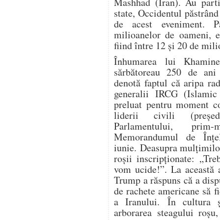
Mashhad (Iran). Au parti
state, Occidentul păstrând
de acest eveniment. P
milioanelor de oameni, es
fiind între 12 și 20 de mil
Înhumarea lui Khamine
sărbătoreau 250 de ani 
denotă faptul că aripa ra
generalii IRCG (Islamic
preluat pentru moment co
liderii civili (președ
Parlamentului, prim-
Memorandumul de Înțe
iunie. Deasupra mulțimilo
roșii inscripționate: „Tr
vom ucide!”. La această a
Trump a răspuns că a dispu
de rachete americane să fi
a Iranului. În cultura ș
arborarea steagului roșu