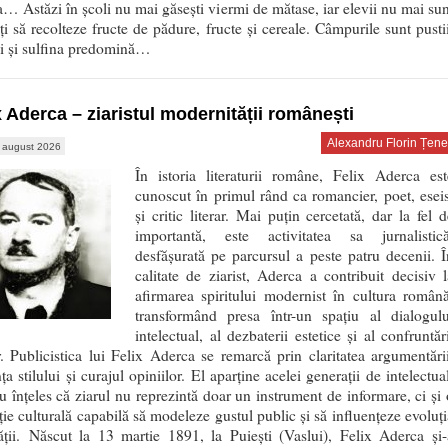
a… Astăzi în școli nu mai găsești viermi de mătase, iar elevii nu mai sun
ți să recolteze fructe de pădure, fructe și cereale. Câmpurile sunt pustii
ii și sulfina predomină…
x Aderca – ziaristul modernității românești
Alexandru Florin Țene
 august 2026
În istoria literaturii române, Felix Aderca est
cunoscut în primul rând ca romancier, poet, eseis
și critic literar. Mai puțin cercetată, dar la fel d
importantă, este activitatea sa jurnalistică
desfășurată pe parcursul a peste patru decenii. Î
calitate de ziarist, Aderca a contribuit decisiv l
afirmarea spiritului modernist în cultura română
transformând presa într-un spațiu al dialogulu
intelectual, al dezbaterii estetice și al confruntăr
r. Publicistica lui Felix Aderca se remarcă prin claritatea argumentării
ța stilului și curajul opiniilor. El aparține acelei generații de intelectua
u înțeles că ziarul nu reprezintă doar un instrument de informare, ci și 
uție culturală capabilă să modeleze gustul public și să influențeze evoluți
ății. Născut la 13 martie 1891, la Puiești (Vaslui), Felix Aderca și-