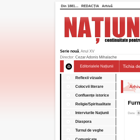
Din 1881…
REDACȚIA
Arhivă
Serie nouă
, Anul XV
Director:
Cezar Adonis Mihalache
Tichia de
Editorialele Națiunii
Reflexii vizuale
Arhiv
Colocvii literare
Confluenţe istorice
Furn
Religie/Spiritualitate
Interviurile Naţiunii
Data:
6
Diaspora
Turnul de veghe
Comunicate