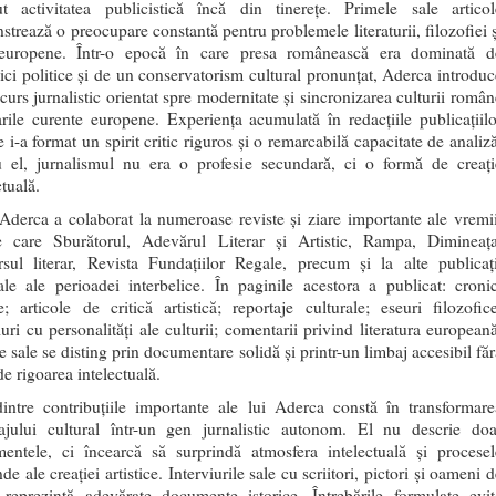
ut activitatea publicistică încă din tinerețe. Primele sale articol
trează o preocupare constantă pentru problemele literaturii, filozofiei ș
 europene. Într-o epocă în care presa românească era dominată d
ci politice și de un conservatorism cultural pronunțat, Aderca introduc
curs jurnalistic orientat spre modernitate și sincronizarea culturii român
ile curente europene. Experiența acumulată în redacțiile publicațiilo
re i-a format un spirit critic riguros și o remarcabilă capacitate de analiz
u el, jurnalismul nu era o profesie secundară, ci o formă de creați
ctuală.
Aderca a colaborat la numeroase reviste și ziare importante ale vremii
re care Sburătorul, Adevărul Literar și Artistic, Rampa, Dimineața
rsul literar, Revista Fundațiilor Regale, precum și la alte publicați
ale ale perioadei interbelice. În paginile acestora a publicat: cronic
re; articole de critică artistică; reportaje culturale; eseuri filozofice
iuri cu personalități ale culturii; comentarii privind literatura europeană
e sale se disting prin documentare solidă și printr-un limbaj accesibil făr
de rigoarea intelectuală.
intre contribuțiile importante ale lui Aderca constă în transformare
tajului cultural într-un gen jurnalistic autonom. El nu descrie doa
mentele, ci încearcă să surprindă atmosfera intelectuală și procesel
de ale creației artistice. Interviurile sale cu scriitori, pictori și oameni 
u reprezintă adevărate documente istorice. Întrebările formulate evit