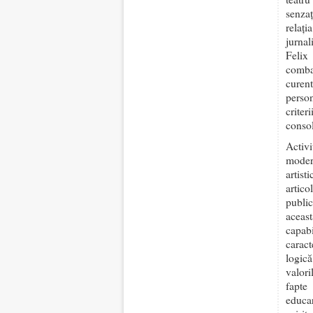
senzaț
relați
jurnal
Felix
comba
curent
perso
criter
consol
Activ
moder
artis
artic
publi
aceast
capab
caract
logică
valori
fapte
educar