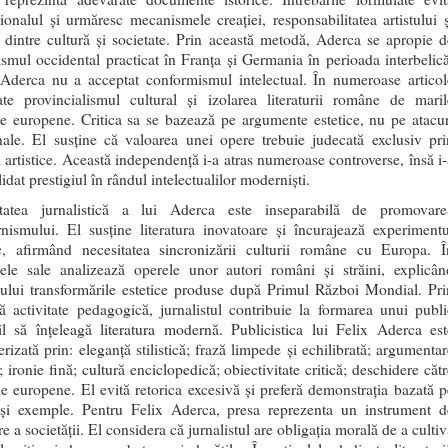
ionalul și urmăresc mecanismele creației, responsabilitatea artistului ș
a dintre cultură și societate. Prin această metodă, Aderca se apropie d
ismul occidental practicat în Franța și Germania în perioada interbelică
 Aderca nu a acceptat conformismul intelectual. În numeroase articol
te provincialismul cultural și izolarea literaturii române de maril
e europene. Critica sa se bazează pe argumente estetice, nu pe atacur
nale. El susține că valoarea unei opere trebuie judecată exclusiv pri
ii artistice. Această independență i-a atras numeroase controverse, însă i-
idat prestigiul în rândul intelectualilor moderniști.
itatea jurnalistică a lui Aderca este inseparabilă de promovare
nismului. El susține literatura inovatoare și încurajează experimentu
tic, afirmând necesitatea sincronizării culturii române cu Europa. Î
olele sale analizează operele unor autori români și străini, explicân
cului transformările estetice produse după Primul Război Mondial. Pri
ă activitate pedagogică, jurnalistul contribuie la formarea unui publi
il să înțeleagă literatura modernă. Publicistica lui Felix Aderca est
erizată prin: eleganță stilistică; frază limpede și echilibrată; argumentar
; ironie fină; cultură enciclopedică; obiectivitate critică; deschidere căt
le europene. El evită retorica excesivă și preferă demonstrația bazată p
 și exemple. Pentru Felix Aderca, presa reprezenta un instrument d
e a societății. El considera că jurnalistul are obligația morală de a culti