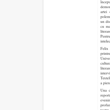
încep
demons
artei
polemi
un dis
cu mar
litera
Pentr
intele
Felix 
print
Unive
cultur
litera
interv
Textel
a pier
Una d
repor
eveni
profun
teatr