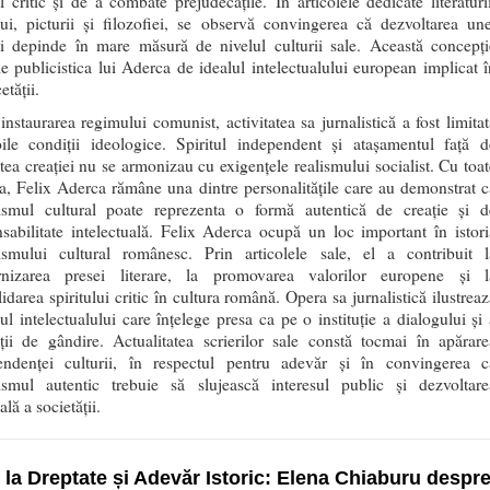
ul critic și de a combate prejudecățile. În articolele dedicate literaturii
lui, picturii și filozofiei, se observă convingerea că dezvoltarea une
ni depinde în mare măsură de nivelul culturii sale. Această concepți
e publicistica lui Aderca de idealul intelectualului european implicat î
etății.
nstaurarea regimului comunist, activitatea sa jurnalistică a fost limitat
ile condiții ideologice. Spiritul independent și atașamentul față d
atea creației nu se armonizau cu exigențele realismului socialist. Cu toat
a, Felix Aderca rămâne una dintre personalitățile care au demonstrat c
lismul cultural poate reprezenta o formă autentică de creație și d
sabilitate intelectuală. Felix Aderca ocupă un loc important în istori
lismului cultural românesc. Prin articolele sale, el a contribuit l
nizarea presei literare, la promovarea valorilor europene și l
idarea spiritului critic în cultura română. Opera sa jurnalistică ilustreaz
l intelectualului care înțelege presa ca pe o instituție a dialogului și 
ății de gândire. Actualitatea scrierilor sale constă tocmai în apărare
endenței culturii, în respectul pentru adevăr și în convingerea c
lismul autentic trebuie să slujească interesul public și dezvoltare
ală a societății.
 la Dreptate și Adevăr Istoric: Elena Chiaburu despr