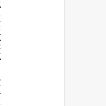
n
e
.
i
a
m
e
n
e
a
e
m
e
n
,
e
i
u
n
l
m