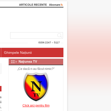
ARTICOLE RECENTE
Abonare
ISSN 2247 – 5117
Ghimpele Națiunii
Naţiunea TV
„Ce dacă n-au făcut nimic?”
a
i
Click aici pentru film
,