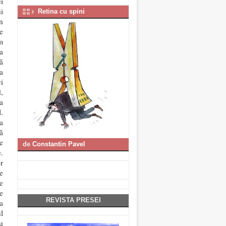
i
i
Retina cu spini
n
e
m
a
ă
a
i
,
a
.
a
ă
e
de
Constantin Pavel
.
r
e
e
e
REVISTA PRESEI
a
l
u