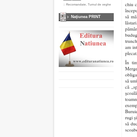
chiu c
::
Recomandate
,
Turnul de veghe
începu
să mă 
Naţiunea PRINT
lăsta
pămân
budugă
trunch
am int
plecat
În ti
Merge
obliga
să umb
că „s
școală
toamn
exemp
Burui
rugi ș
să duc
scoabe