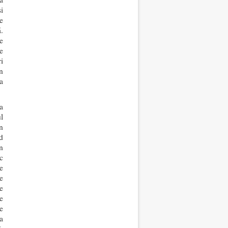
i
e
.
e
e
i
n
a
a
l
n
d
n
c
e
e
re
e
e
va