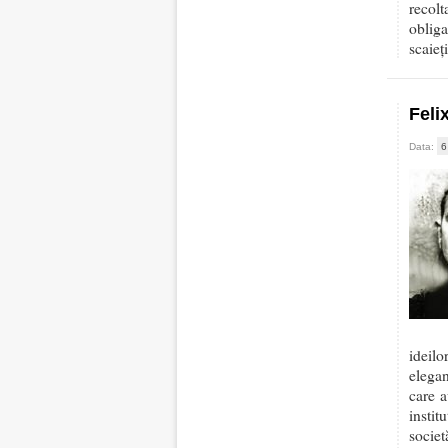
recolt
obliga
scaieț
Feli
Data:
6
ideilo
elegan
care a
instit
societ