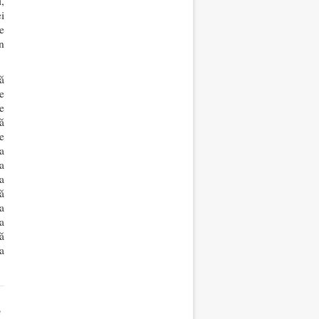
,
i
e
n
ă
e
e
ă
e
a
a
a
ă
a
a
ă
a
e