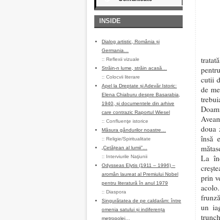
INSIDE
Dialog artistic, România și
Germania…
tratat
::
Reflexii vizuale
pentru
Străin-n lume, străin acasă…
::
Colocvii literare
cutii 
Apel la Dreptate și Adevăr Istoric:
de mer
Elena Chiaburu despre Basarabia,
trebu
1940, și documentele din arhive
Doamn
care contrazic Raportul Wiesel
Aveam 
::
Confluenţe istorice
doua 
Măsura gândurilor noastre…
însă 
::
Religie/Spiritualitate
mătase
„Cetățean al lumii”…
La în
::
Interviurile Naţiunii
Odysseas Elytis (1911 – 1996) –
crește
aromân laureat al Premiului Nobel
prin v
pentru literatură în anul 1979
acolo.
::
Diaspora
frunză
Singurătatea de pe caldarâm: între
un ia
omenia satului și indiferența
trunch
metropolei…