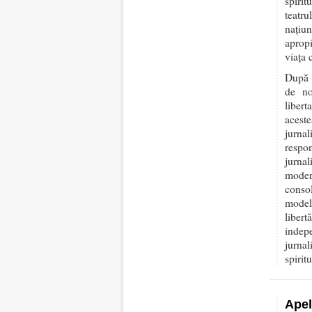
spirit
teatru
națiu
apropi
viața c
După i
de no
libert
aceste
jurna
respon
jurna
moder
consol
modelu
libert
indep
jurna
spiritu
Apel