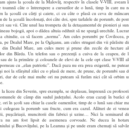
m ajuns la școala de la Malovăț, respectiv în clasele V-VIII, aveam î
e toamnă câte o întrerupere a cursurilor de o lună, timp în care nu n
m la școală cu cărți și caiete, ci cu câte o plasă cu ceva de mâncare
 de la școală încolonați, doi câte doi, spre tarlalele de porumb, de pom
feri sau vii. Câte unul lua trompeta de la detașamentul de pionieri și sun
 țineau bojogii, apoi o dădea altuia odihnit să ne spargă urechile. Lucra
la chindie, ca să facem „norma”. Am cules porumbi pe Covilocea, p
, pe Dealul Mare, pe la Ogășanu, am cules struguri din vii părăsite di
, din Dealul Mare, am cules mere și prune din zecile de hectare al
lelor din Bârda. Un telefon sau o prezență a cuiva de la ceapeu, de l
sau de la primărie și coloanele de elevi de la cele opt clase V-VIII al
 porneau cu „elan patriotic”. Dacă paza nu era prea exigentă, ne putea
și noi la sfârșitul zilei cu o plasă de mere, de prune, de porumbi sau d
uri, dar de cele mai multe ori nu puteam să furăm nici cât să orbim u
e.
 la liceu din Severin, spre exemplu, se deplasau, împreună cu profesorii
comunele de câmp din sudul județului. Acolo erau cazați în barăci d
r, ori în școli sau chiar la casele oamenilor, timp de o lună sau chiar ma
și culegeau la porumb sau fructe, cum era cazul. Alături de ei venea
rii, pușcăriașii, muncitorii din fabrici și uzine… Nici la seminarul di
va nu am fost lipsit de asemenea corvoade. Ne ducea în hotaru
niului și Bucovățului, pe la Leamna și pe unde eram chemați să salvă