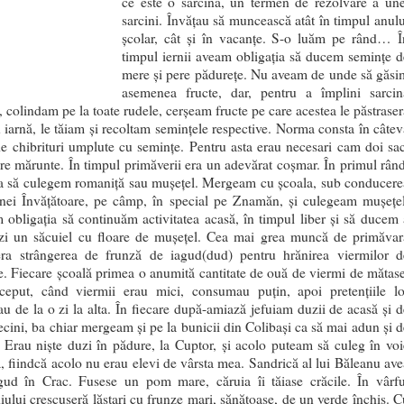
ce este o sarcină, un termen de rezolvare a une
sarcini. Învățau să muncească atât în timpul anulu
școlar, cât și în vacanțe. S-o luăm pe rând… Î
timpul iernii aveam obligația să ducem semințe d
mere și pere pădurețe. Nu aveam de unde să găsi
asemenea fructe, dar, pentru a împlini sarcin
ă, colindam pe la toate rudele, cerșeam fructe pe care acestea le păstraser
 iarnă, le tăiam și recoltam semințele respective. Norma consta în câtev
de chibrituri umplute cu semințe. Pentru asta erau necesari cam doi sac
e mărunte. În timpul primăverii era un adevărat coșmar. În primul rând
ia să culegem romaniță sau mușețel. Mergeam cu școala, sub conducere
ei Învățătoare, pe câmp, în special pe Znamăn, și culegeam mușețel
obligația să continuăm activitatea acasă, în timpul liber și să ducem 
zi un săcuiel cu floare de mușețel. Cea mai grea muncă de primăvar
era strângerea de frunză de iagud(dud) pentru hrănirea viermilor d
. Fiecare școală primea o anumită cantitate de ouă de viermi de mătase
ceput, când viermii erau mici, consumau puțin, apoi pretențiile lo
au de la o zi la alta. În fiecare după-amiază jefuiam duzii de acasă și d
ecini, ba chiar mergeam și pe la bunicii din Colibași ca să mai adun și d
 Erau niște duzi în pădure, la Cuptor, și acolo puteam să culeg în voi
, fiindcă acolo nu erau elevi de vârsta mea. Sandrică al lui Băleanu ave
gud în Crac. Fusese un pom mare, căruia îi tăiase crăcile. În vârfu
iului crescuseră lăstari cu frunze mari, sănătoase, de un verde închis. C