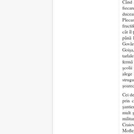
Când a
fiecar
ducea
Plecam
fructi
cât îl
până 
Govăra
Goișa
tarla
fermă 
școlii
alege 
strug
șoarec
Cei de
prin 
șantie
mult 
milita
Craio
Mofle