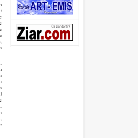
m
t
e
e
e
e
,
a
.
m
a
u
a
l
e
.
n
,
e