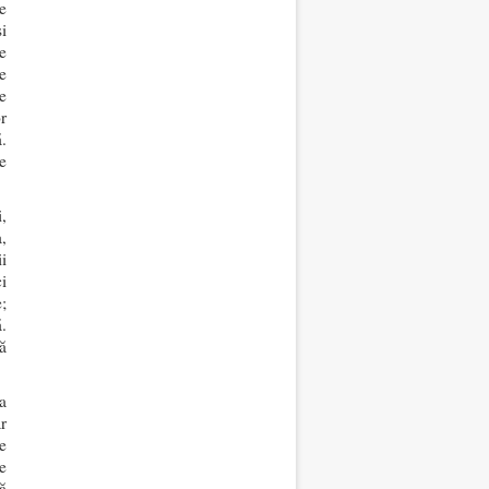
e
i
e
e
e
r
ă.
e
,
,
i
i
;
.
ă
a
r
e
de
ă