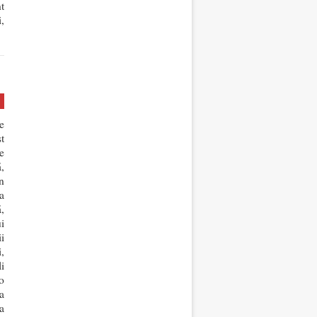
t
,
e
t
e
,
n
a
,
i
ii
,
li
o
a
a