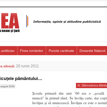
 politician
Firea românilor
Puncte cardinale
Dosarele Națiunii
20 iunie 2011
a zilnică:
icuțele pământului…
Al. Stănciulescu-Bârda
 august 2026
Școala primară din anii ’60 era o „școală 
muncii” în primul rând. Se învăța carte, dar copii
învățau și să muncească. Învățau ce este o normă