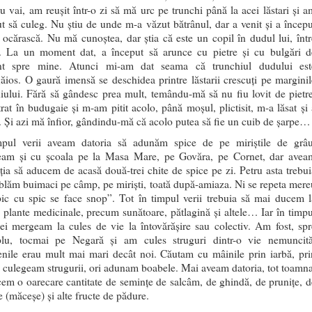
u vai, am reușit într-o zi să mă urc pe trunchi până la acei lăstari și a
t să culeg. Nu știu de unde m-a văzut bătrânul, dar a venit și a începu
ocărască. Nu mă cunoștea, dar știa că este un copil în dudul lui, într
ri. La un moment dat, a început să arunce cu pietre și cu bulgări d
t spre mine. Atunci mi-am dat seama că trunchiul dudului est
ios. O gaură imensă se deschidea printre lăstarii crescuți pe marginil
iului. Fără să gândesc prea mult, temându-mă să nu fiu lovit de pietre
rat în budugaie și m-am pitit acolo, până moșul, plictisit, m-a lăsat și 
. Și azi mă înfior, gândindu-mă că acolo putea să fie un cuib de șarpe…
mpul verii aveam datoria să adunăm spice de pe miriștile de grâu
am și cu școala pe la Masa Mare, pe Govăra, pe Cornet, dar avea
ția să aducem de acasă două-trei chite de spice pe zi. Petru asta trebui
lăm buimaci pe câmp, pe miriști, toată după-amiaza. Ni se repeta mere
pic cu spic se face snop”. Tot în timpul verii trebuia să mai ducem l
 plante medicinale, precum sunătoare, pătlagină și altele… Iar în timpu
ei mergeam la cules de vie la întovărășire sau colectiv. Am fost, spr
lu, tocmai pe Negară și am cules struguri dintr-o vie nemuncită
enile erau mult mai mari decât noi. Căutam cu mâinile prin iarbă, pri
i culegeam strugurii, ori adunam boabele. Mai aveam datoria, tot toamna
em o oarecare cantitate de semințe de salcâm, de ghindă, de prunițe, d
 (măceșe) și alte fructe de pădure.