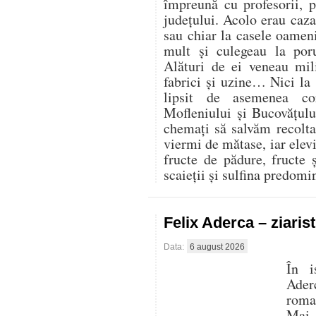
împreună cu profesorii, 
județului. Acolo erau cazaț
sau chiar la casele oamen
mult și culegeau la por
Alături de ei veneau mili
fabrici și uzine… Nici la
lipsit de asemenea co
Mofleniului și Bucovățul
chemați să salvăm recolt
viermi de mătase, iar elevi
fructe de pădure, fructe 
scaieții și sulfina predom
Felix Aderca – ziaris
Data:
6 august 2026
În i
Aderc
roman
Mai 