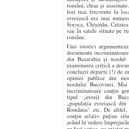
români, chiar și asasinate
fost mai frecvente în loc
evreiască era mai numero
Soroca, Chișinău, Cetatea
sau în satele situate pe ru
române.
Unii istorici argumente
documente incriminatoare re
din Basarabia și nordul 
examinarea critică a docu
concluzii departe (!) de i
opiniei publice din mo
nordului Bucovinei. Mai 
incriminatoare conțin gen
tipul „evreii din Buco
„populația evreiască din 
România” etc. De altfel, 
conțin relativ puține sit
având în vedere împrejură
au fost scrise, au existat m