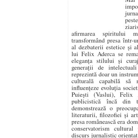
impo
jurna
pest
ziari
afirmarea spiritului 
transformând presa într-un
al dezbaterii estetice și a
lui Felix Aderca se rema
eleganța stilului și cura
generații de intelectua
reprezintă doar un instrume
culturală capabilă să
influențeze evoluția socie
Puiești (Vaslui), Felix 
publicistică încă din t
demonstrează o preocupa
literaturii, filozofiei și 
presa românească era domi
conservatorism cultural
discurs jurnalistic orienta