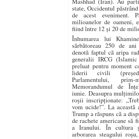
Mashhad (Iran). Au parti
state, Occidentul păstrând
de acest eveniment. P
milioanelor de oameni, es
fiind între 12 și 20 de mil
Înhumarea lui Khamine
sărbătoreau 250 de ani 
denotă faptul că aripa ra
generalii IRCG (Islamic
preluat pentru moment co
liderii civili (președ
Parlamentului, prim-
Memorandumul de Înțe
iunie. Deasupra mulțimilo
roșii inscripționate: „Tr
vom ucide!”. La această a
Trump a răspuns că a dispu
de rachete americane să fi
a Iranului. În cultura ș
arborarea steagului roșu