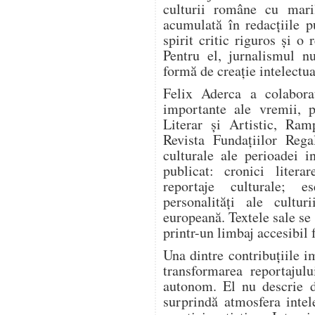
culturii române cu mari
acumulată în redacțiile pu
spirit critic riguros și o
Pentru el, jurnalismul n
formă de creație intelectua
Felix Aderca a colabora
importante ale vremii, p
Literar și Artistic, Ram
Revista Fundațiilor Rega
culturale ale perioadei i
publicat: cronici literar
reportaje culturale; es
personalități ale cultur
europeană. Textele sale se
printr-un limbaj accesibil 
Una dintre contribuțiile i
transformarea reportajulu
autonom. El nu descrie d
surprindă atmosfera intel