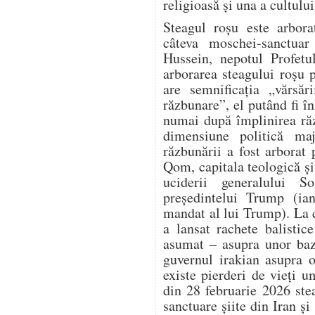
religioasă și una a cultului
Steagul roșu este arbora
câteva moschei-sanctuar 
Hussein, nepotul Profet
arborarea steagului roșu 
are semnificația „vărsăr
răzbunare”, el putând fi în
numai după împlinirea răz
dimensiune politică ma
răzbunării a fost arbora
Qom, capitala teologică și 
uciderii generalului S
președintelui Trump (ia
mandat al lui Trump). La 
a lansat rachete balistic
asumat – asupra unor baz
guvernul irakian asupra o
existe pierderi de vieți 
din 28 februarie 2026 ste
sanctuare șiite din Iran și