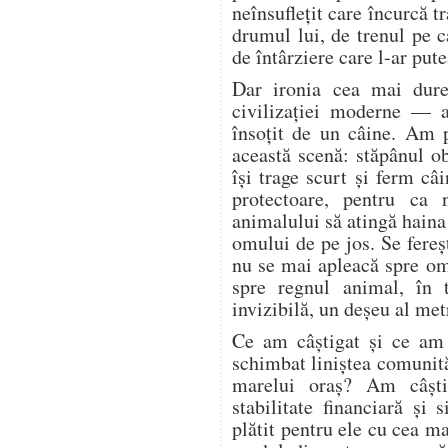
neînsuflețit care încurcă tr
drumul lui, de trenul pe c
de întârziere care l-ar pute
Dar ironia cea mai dure
civilizației moderne — a
însoțit de un câine. Am 
această scenă: stăpânul o
își trage scurt și ferm câi
protectoare, pentru ca 
animalului să atingă haina
omului de pe jos. Se fere
nu se mai apleacă spre o
spre regnul animal, în 
invizibilă, un deșeu al met
Ce am câștigat și ce am
schimbat liniștea comunită
marelui oraș? Am câșt
stabilitate financiară și
plătit pentru ele cu cea