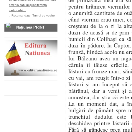
pentru hrănirea viermilor
omenia satului și indiferența
metropolei…
o anumită cantitate de ou
::
Recomandate
,
Turnul de veghe
când viermii erau mici, co
creșteau de la o zi la al
Naţiunea PRINT
duzii de acasă și de prin
bunicii din Colibași ca s
duzi în pădure, la Cuptor
frunză, fiindcă acolo nu er
lui Băleanu avea un iag
căruia îi tăiase crăcile.
lăstari cu frunze mari, săn
cu vai, am reușit într-o z
lăstari și am început să
bătrânul, dar a venit și
cunoștea, dar știa că este u
La un moment dat, a înc
bulgări de pământ spre 
trunchiul dudului este
deschidea printre lăstarii
Fără să gândesc prea mul