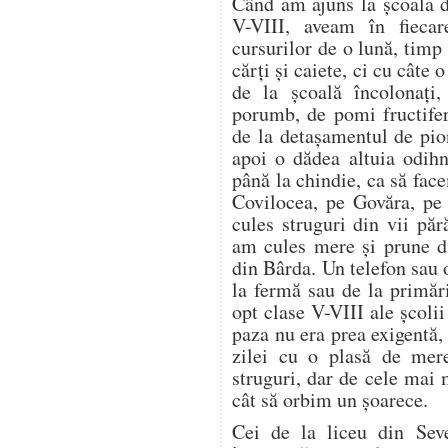
Când am ajuns la școala d
V-VIII, aveam în fieca
cursurilor de o lună, timp
cărți și caiete, ci cu câte
de la școală încolonați,
porumb, de pomi fructifer
de la detașamentul de pion
apoi o dădea altuia odih
până la chindie, ca să f
Covilocea, pe Govăra, pe
cules struguri din vii pă
am cules mere și prune di
din Bârda. Un telefon sau 
la fermă sau de la primări
opt clase V-VIII ale școli
paza nu era prea exigentă, 
zilei cu o plasă de mer
struguri, dar de cele mai
cât să orbim un șoarece.
Cei de la liceu din Seve