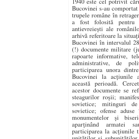
1940 este cel potrivit căr
Bucovinei s-au comportat v
trupele române în retragere
a fost folosită pentru a
antievreiești ale românil
arhivă referitoare la situaț
Bucovinei în intervalul 2
(!) documente militare (j
rapoarte informative, te
administrative, de poli
participarea unora dintr
Bucovinei la acțiunile a
această perioadă. Cercet
acestor documente se ref
steagurilor roșii; manife
sovietice; mitinguri d
sovietice; ofense aduse 
monumentelor și biseri
aparținând armatei sau
participarea la acțiunile
unităților și subunitățilo