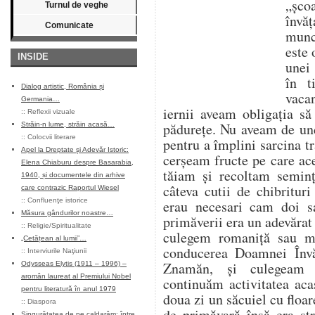
„șco
Turnul de veghe
învăț
Comunicate
munce
este 
INSIDE
unei 
în t
Dialog artistic, România și
vaca
Germania…
iernii aveam obligația s
::
Reflexii vizuale
pădurețe. Nu aveam de un
Străin-n lume, străin acasă…
::
Colocvii literare
pentru a împlini sarcina tr
Apel la Dreptate și Adevăr Istoric:
cerșeam fructe pe care ace
Elena Chiaburu despre Basarabia,
tăiam și recoltam seminț
1940, și documentele din arhive
câteva cutii de chibritur
care contrazic Raportul Wiesel
::
Confluenţe istorice
erau necesari cam doi s
Măsura gândurilor noastre…
primăverii era un adevărat
::
Religie/Spiritualitate
culegem romaniță sau m
„Cetățean al lumii”…
conducerea Doamnei Învă
::
Interviurile Naţiunii
Znamăn, și culegeam 
Odysseas Elytis (1911 – 1996) –
aromân laureat al Premiului Nobel
continuăm activitatea aca
pentru literatură în anul 1979
doua zi un săcuiel cu flo
::
Diaspora
de primăvară însă era st
Singurătatea de pe caldarâm: între