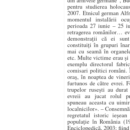
din arhivele germane”, Buc
pentru studierea holocau
2007. Etnicul german Alfr
momentul instalării ocup
perioada 27 iunie – 25 i
retragerea românilor… ev
demonstrații că ei sunt
constituiți în grupuri în
mai cu seamă în organele 
etc. Multe victime erau și 
exemplu directorul fabri
comisari politici români. 
oraș, în noaptea de vineri
furtunos de către evrei. F
trupelor rusești au durat 
evreii au jucat rolul pr
spuneau aceasta cu uimir
localnicilor». – Consemnă
regretatul istoric ieșe
populație în România (19
Enciclopedică, 2003; fiind