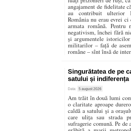
luați prizonieri de ruși, c
angajament de fidelitate că
au contribuit ulterior
România nu erau evrei ci d
armata română. Pentru n
negativism, închei fără ni
și argumentele istoricilor 
militarilor – față de ase
române – sînt însă de inter
Singurătatea de pe c
satului și indiferenț
Data:
5 august 2026
Am trăit în două lumi compl
o claritate aproape durer
caldă a satului și a oraș
care ulița sau strada p
sufragerie comună. Pe de al
grăbită a marii metropo