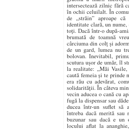
intersectează zilnic fără 
în ochii celuilalt. În comu
de „străin” aproape că
identitate clară, un nume, 
toți. Dacă într-o după-ami
brumată de toamnă vreu
cârciuma din colț și adorm
de un gard, lumea nu tr
bolovan. Inevitabil, prim
scutura ușor de umăr, îl s
la realitate: „Măi Vasile,
caută femeia și te prinde
era rău cu adevărat, com
solidarității. În câteva mi
vecin aducea o cană cu apă
fugă la dispensar sau dădea
ducea într-un suflet să
întreba dacă merită sau n
buzunar sau dacă e un 
locului aflat la ananghie