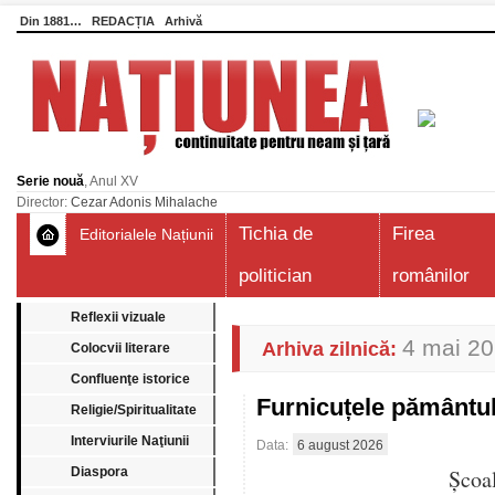
Din 1881…
REDACȚIA
Arhivă
Serie nouă
, Anul XV
Director:
Cezar Adonis Mihalache
Tichia de
Firea
Editorialele Națiunii
politician
românilor
Reflexii vizuale
4 mai 2
Arhiva zilnică:
Colocvii literare
Confluenţe istorice
Furnicuțele pământu
Religie/Spiritualitate
Interviurile Naţiunii
Data:
6 august 2026
Diaspora
Școa