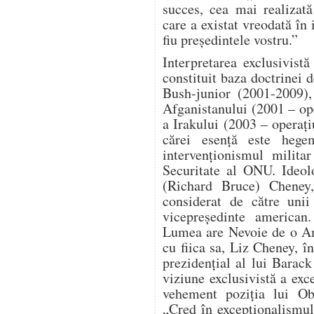
succes, cea mai realizat
care a existat vreodată în 
fiu președintele vostru.”
Interpretarea exclusivist
constituit baza doctrinei d
Bush-junior (2001-2009),
Afganistanului (2001 – o
a Irakului (2003 – operaț
cărei esență este hege
intervenționismul milita
Securitate al ONU. Ideol
(Richard Bruce) Cheney, 
considerat de către unii
vicepreședinte american
Lumea are Nevoie de o Am
cu fiica sa, Liz Cheney, î
prezidențial al lui Bara
viziune exclusivistă a ex
vehement poziția lui Ob
„Cred în excepționalismu