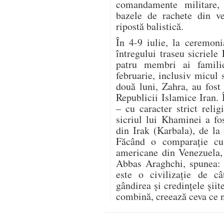
comandamente militare,
bazele de rachete din ve
ripostă balistică.
În 4-9 iulie, la ceremon
întregului traseu sicriele
patru membri ai famili
februarie, inclusiv micul 
două luni, Zahra, au fost 
Republicii Islamice Iran.
– cu caracter strict relig
sicriul lui Khaminei a fo
din Irak (Karbala), de la
Făcând o comparație cu r
americane din Venezuela, 
Abbas Araghchi, spunea: „
este o civilizație de c
gândirea și credințele șii
combină, creează ceva ce n