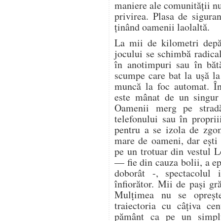
maniere ale comunității n
privirea. Plasa de sigura
ținând oamenii laolaltă.
La mii de kilometri depă
jocului se schimbă radica
în anotimpuri sau în bătă
scumpe care bat la ușă la 
muncă la foc automat. În
este mânat de un singur 
Oamenii merg pe stradă
telefonului sau în proprii
pentru a se izola de zgo
mare de oameni, dar ești 
pe un trotuar din vestul 
— fie din cauza bolii, a ep
doborât -, spectacolul i
înfiorător. Mii de pași gr
Mulțimea nu se oprește.
traiectoria cu câțiva ce
pământ ca pe un simplu