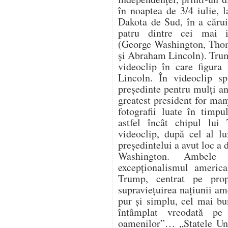
în noaptea de 3/4 iulie,
Dakota de Sud, în a cărui
patru dintre cei mai i
(George Washington, Thom
și Abraham Lincoln). Trum
videoclip în care figura
Lincoln. În videoclip s
președinte pentru mulți an
greatest president for ma
fotografii luate în timpu
astfel încât chipul lui
videoclip, după cel al lu
președintelui a avut loc a
Washington. Ambele 
excepționalismul america
Trump, centrat pe propr
supraviețuirea națiunii a
pur și simplu, cel mai bu
întâmplat vreodată pe
oamenilor”… „Statele Uni