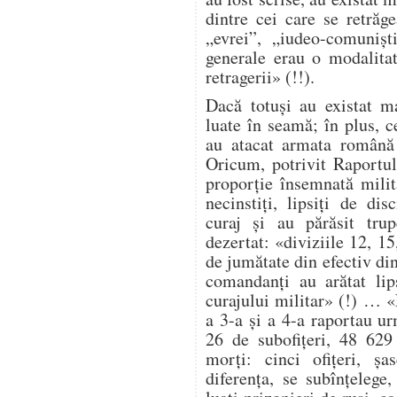
dintre cei care se retrăg
„evrei”, „iudeo-comuniș
generale erau o modalita
retragerii» (!!).
Dacă totuși au existat ma
luate în seamă; în plus, ce
au atacat armata română 
Oricum, potrivit Raportul
proporție însemnată milit
necinstiți, lipsiți de dis
curaj și au părăsit trup
dezertat: «diviziile 12, 1
de jumătate din efectiv di
comandanți au arătat lip
curajului militar» (!) … 
a 3-a și a 4-a raportau ur
26 de subofițeri, 48 629
morți: cinci ofițeri, șa
diferența, se subînțelege