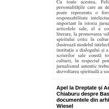
Cu toate acestea, Fel
personalitățile care au d
poate reprezenta o for
responsabilitate intelec
important în istoria jurn
articolele sale, el a co
literare, la promovarea va
spiritului critic în cult
ilustrează modelul intelect
instituție a dialogului și a
scrierilor sale constă t
culturii, în respectul p
jurnalismul autentic trebu
dezvoltarea spirituală a soc
Apel la Dreptate și A
Chiaburu despre Basa
documentele din arhi
Wiesel