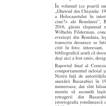
În volumul (ce poartă un
„Ghetoul din Chișinău: 1
a Holocaustului în inter
cine?> ale României”, B
2016, găsim răspunsul m
Wilhelm Filderman, condu
evreiești din România, le
transcriu deoarece se înt
citit în foto; interesan
bibliografică arată că doc
deși aici a fost emis, desig
Raportul final al Comisi
comportamentul neloial și 
Nistru față de autorităț
anexării Basarabiei în 1
numeroase, dar sînt falsuri
menite să ascundă lași
retragerii din Basara
istoriografia românească 