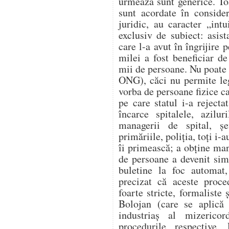
urmează sunt generice. Toa
sunt acordate în conside
juridic, au caracter „int
exclusiv de subiect: asist
care l-a avut în îngrijire 
milei a fost beneficiar de
mii de persoane. Nu poate 
ONG), căci nu permite legi
vorba de persoane fizice ca
pe care statul i-a reject
încarce spitalele, azilur
managerii de spital, șe
primăriile, poliția, toți i-
îi primească; a obține man
de persoane a devenit sim
buletine la foc automat,
precizat că aceste proce
foarte stricte, formaliste 
Bolojan (care se aplică 
industriaș al mizerico
procedurile respective