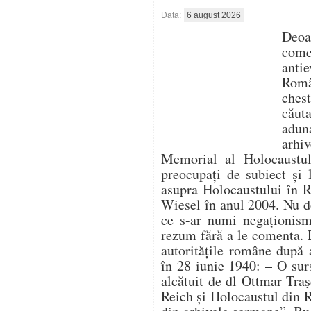
Data:
6 august 2026
Deo
com
antie
Român
ches
căut
aduna
arhi
Memorial al Holocaustulu
preocupați de subiect și 
asupra Holocaustului în 
Wiesel în anul 2004. Nu d
ce s-ar numi negaționism 
rezum fără a le comenta. 
autoritățile române după 
în 28 iunie 1940: – O su
alcătuit de dl Ottmar Traș
Reich și Holocaustul din