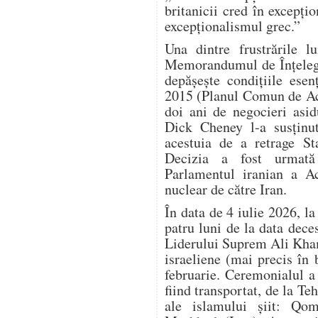
britanicii cred în excepțio
excepționalismul grec.”
Una dintre frustrările 
Memorandumul de Înțelege
depășește condițiile esen
2015 (Planul Comun de Ac
doi ani de negocieri asi
Dick Cheney l-a susținu
acestuia de a retrage S
Decizia a fost urmată
Parlamentul iranian a Ac
nuclear de către Iran.
În data de 4 iulie 2026, l
patru luni de la data dec
Liderului Suprem Ali Kham
israeliene (mai precis în
februarie. Ceremonialul a d
fiind transportat, de la Teh
ale islamului șiit: Qom