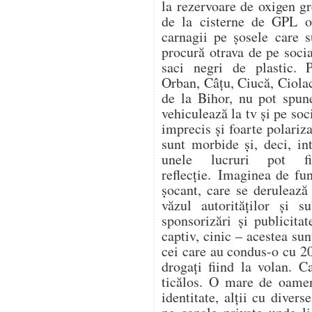
la rezervoare de oxigen gr
de la cisterne de GPL op
carnagii pe șosele care s
procură otrava de pe soc
saci negri de plastic. 
Orban, Câțu, Ciucă, Ciol
de la Bihor, nu pot spune
vehiculează la tv și pe soc
imprecis și foarte polariza
sunt morbide și, deci, in
unele lucruri pot f
reflecție. Imaginea de fu
șocant, care se derulează
văzul autorităților și s
sponsorizări și publicitat
captiv, cinic – acestea su
cei care au condus-o cu 20
drogați fiind la volan. C
ticălos. O mare de oamen
identitate, alții cu divers