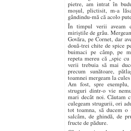
pietre, am intrat în bud
moșul, plictisit, m-a lăs
gândindu-mă că acolo pute
În timpul verii aveam 
miriștile de grâu. Mergea
Govăra, pe Cornet, dar a
două-trei chite de spice p
buimaci pe câmp, pe mir
repeta mereu că „spic cu 
verii trebuia să mai duc
precum sunătoare, pătl
toamnei mergeam la cules d
Am fost, spre exemplu,
struguri dintr-o vie nem
mari decât noi. Căutam cu
culegeam strugurii, ori a
tot toamna, să ducem o o
salcâm, de ghindă, de pr
fructe de pădure.