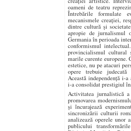
creației artistice. Intervi
oameni de teatru reprezi
Întrebările formulate e
mecanismele creației, resp
dintre cultură și societa
apropie de jurnalismul o
Germania în perioada inter
conformismul intelectual
provincialismul cultural 
marile curente europene. 
estetice, nu pe atacuri per
opere trebuie judecată e
Această independență i-a 
i-a consolidat prestigiul î
Activitatea jurnalistică 
promovarea modernismului.
și încurajează experiment
sincronizării culturii ro
analizează operele unor a
publicului transformări