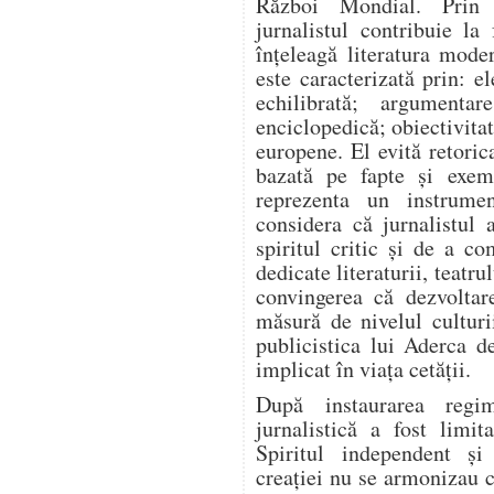
Război Mondial. Prin a
jurnalistul contribuie l
înțeleagă literatura mode
este caracterizată prin: el
echilibrată; argumentar
enciclopedică; obiectivitat
europene. El evită retoric
bazată pe fapte și exem
reprezenta un instrume
considera că jurnalistul 
spiritul critic și de a co
dedicate literaturii, teatrul
convingerea că dezvoltar
măsură de nivelul culturi
publicistica lui Aderca d
implicat în viața cetății.
După instaurarea regim
jurnalistică a fost limit
Spiritul independent și
creației nu se armonizau c