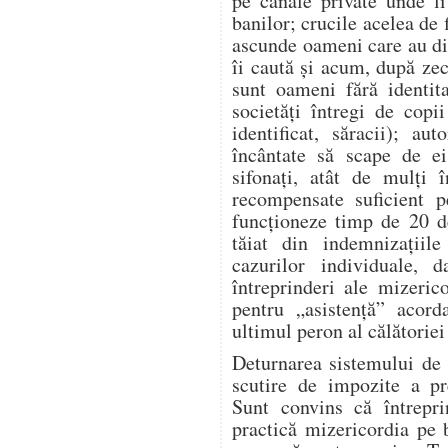
pe canale private unde l
banilor; crucile acelea de 
ascunde oameni care au dis
îi caută și acum, după zeci
sunt oameni fără identita
societăți întregi de copi
identificat, săracii); aut
încântate să scape de ei
sifonați, atât de mulți î
recompensate suficient p
funcționeze timp de 20 d
tăiat din indemnizațiile
cazurilor individuale, 
întreprinderi ale mizeric
pentru „asistență” acor
ultimul peron al călătoriei 
Deturnarea sistemului de 
scutire de impozite a pre
Sunt convins că întrepr
practică mizericordia pe 