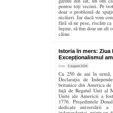
gardul din sat, un om că
pentru toți vecinii. Pe t
doar o problemă de spați
nicăieri. Iar dacă vom con
fără să ne pese, riscăm ca
înșine, să fim doar un alt o
câine.
Istoria în mers: Ziu
Excepționalismul ame
Data:
5 august 2026
Cu 250 de ani în urmă, l
Declarația de Independe
britanice din America de
față de Regatul Unit al 
Unite ale Americii a fos
1776. Președintele Donal
dedicate aniversării 
independenței, printr-un di