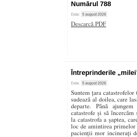
Numărul 788
Data:
5 august 2026
Descarcă PDF
Întreprinderile „mile
Data:
5 august 2026
Suntem țara catastrofelor 
sudează al doilea, care las
departe. Până ajungem 
catastrofe și să încercăm 
la catastrofa a șaptea, ca
loc de amintirea primelor
pacienții mor incinerați d