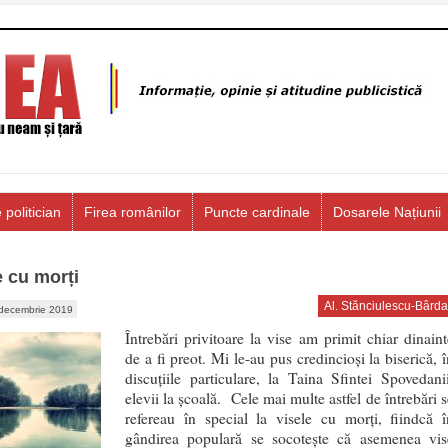
 politician
Firea românilor
Puncte cardinale
Dosarele Națiunii
e cu morți
Al. Stănciulescu-Bârda
decembrie 2019
Întrebări privitoare la vise am primit chiar dinaint
de a fi preot. Mi le-au pus credincioși la biserică, 
discuțiile particulare, la Taina Sfintei Spovedanii
elevii la școală. Cele mai multe astfel de întrebări 
refereau în special la visele cu morți, fiindcă î
gândirea populară se socotește că asemenea vis