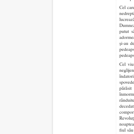
Cel care
nedreptă
lucreaz
Dumneze
putut s
adormea
și-au d
pedeaps
pedeapsă
Cel viu
neglij
îndator
spovede
părăsit
înmormâ
rânduit
decedat
compor
Revoluț
noaptea
fiul să