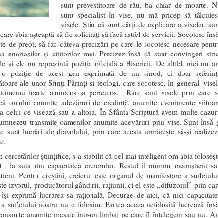
sunt prevestitoare de rău, ba chiar de moarte. N
sunt specialist în vise, nu mă pricep să tâlcuies
visele. Știu că sunt cărți de explicare a viselor, su
are abia așteaptă să fie solicitați să facă astfel de servicii. Socotesc îns
tate de preot, să fac câteva precizări pe care le socotesc necesare pentr
ea enoriașilor și cititorilor mei. Precizez însă că sunt convingeri stric
le și ele nu reprezintă poziția oficială a Bisericii. De altfel, nici nu a
t o poziție de acest gen exprimată de un sinod, ci doar referinț
toare ale unor Sfinți Părinți și teologi, care socotesc, în general, visel
omeniu foarte alunecos și periculos. Rare sunt visele prin care s
ă omului anumite adevăruri de credință, anumite evenimente viitoar
ța celui ce visează sau a altora. În Sfânta Scriptură avem multe cazuri
mnezeu transmite oamenilor anumite adevăruri prin vise. Sunt însă ș
re sunt lucrări ale diavolului, prin care acesta urmărește să-și realizez
e.
cercetărilor științifice, s-a stabilit că cel mai inteligent om abia foloseș
 la sută din capacitatea creierului. Restul îl numim inconștient sa
tient. Pentru creștini, creierul este organul de manifestare a sufletului
te izvorul, producătorul gândirii, rațiunii, ci el este ,,difuzorul” prin ca
l își exprimă lucrarea sa rațională. Decurge de aici, că nici capacitate
 a sufletului nostru nu o folosim. Partea aceea nefolosită lucrează însă
ransmite anumite mesaje într-un limbaj pe care îl înțelegem sau nu. A