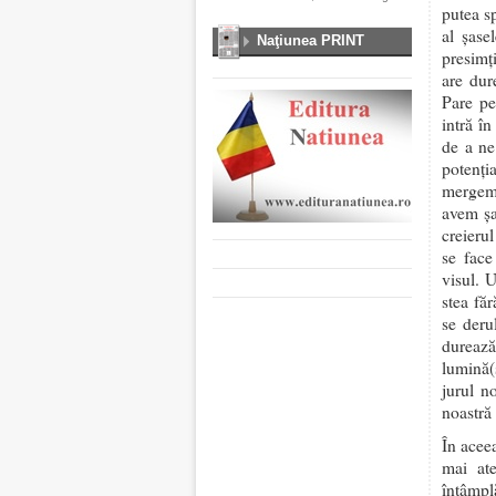
putea s
al șase
Naţiunea PRINT
presimț
are dur
Pare pe
intră î
de a ne
potenți
mergem 
avem șa
creieru
se face
visul. 
stea fă
se deru
dureaz
lumină(
jurul n
noastră
În aceea
mai at
întâmpl