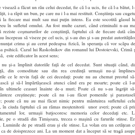
 visează a făcut un rău celui decedat, fie că l-a ucis, fie că l-a bătut, l
țit, i-a răpit un bun, pe care nu i l-a mai restituit. Conștiința sau cuget
ă la fiecare mai mult sau mai puțin intens. Ea este socotită glasul lu
u în sufletul omului. Au fost multe cazuri, când criminalii n-au ma
ă reziste coșmarurilor de conștiință, faptului că de fiecare dată cân
u începeau să viseze pe cel ucis, și s-au dus și s-au predat autorităților
enunțat crima și au cerut pedeapsa fizică, în speranța că vor scăpa d
a psihică. Cazul lui Raskolnikov din romanul lui Dostoievski, Crimă ș
, este edificator în acest sens;
 nu și-a împlinit datoriile față de cel decedat. Sunt situații când, di
ență, din comoditate sau din rea credință urmașii nu-și împlines
irile ce le revin față de cei decedați: poate nu au chemat preotul să-
ască și să-l împărtășească atunci când era pe moarte; poate că l-a
 în ultimele ceasuri înainte de-a muri; Poate că nu s-au îngrijit să-
nteze creștinește; poate că nu i-au făcut pomenile și parastasel
e; poate că nu au mai făcut nimic pentru mântuirea sufletului celu
, în ciuda faptului că au rămas moștenitorii unor averi; poate că pri
tamentul lor, urmașii batjocoresc memoria celor decedați etc. L
ie, pe o stradă din Timișoara, trecea o mașină cu farurile stinse. Er
. Luminile de pe stradă erau și ele stinse. La volan era un cetățean c
u ca de doisprezece ani. La un moment dat a început să se tragă asupr