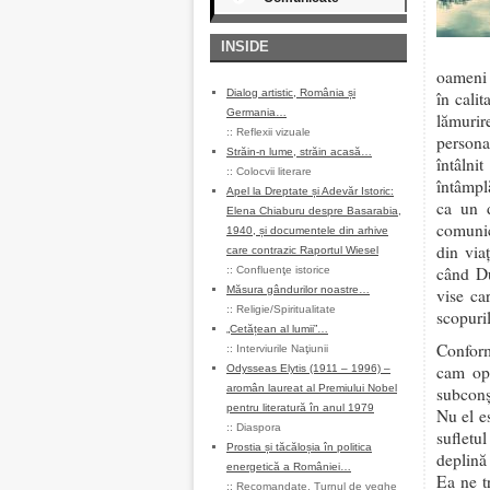
INSIDE
oameni c
Dialog artistic, România și
în cali
Germania…
lămurir
::
Reflexii vizuale
persona
Străin-n lume, străin acasă…
întâlni
::
Colocvii literare
întâmplă
Apel la Dreptate și Adevăr Istoric:
ca un d
Elena Chiaburu despre Basarabia,
comunic
1940, și documentele din arhive
din via
care contrazic Raportul Wiesel
când Du
::
Confluenţe istorice
Măsura gândurilor noastre…
vise ca
::
Religie/Spiritualitate
scopuril
„Cetățean al lumii”…
Conform 
::
Interviurile Naţiunii
cam opt
Odysseas Elytis (1911 – 1996) –
aromân laureat al Premiului Nobel
subconș
pentru literatură în anul 1979
Nu el es
::
Diaspora
sufletu
Prostia și tăcăloșia în politica
deplină
energetică a României…
Ea ne t
::
Recomandate
,
Turnul de veghe