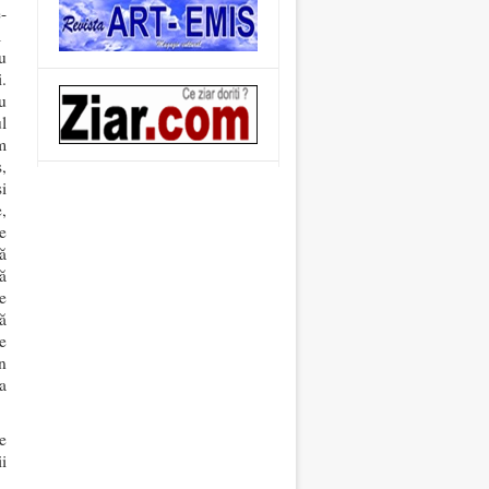
-
m
u
.
u
l
m
,
i
,
e
ă
ă
e
ă
e
n
a
e
i