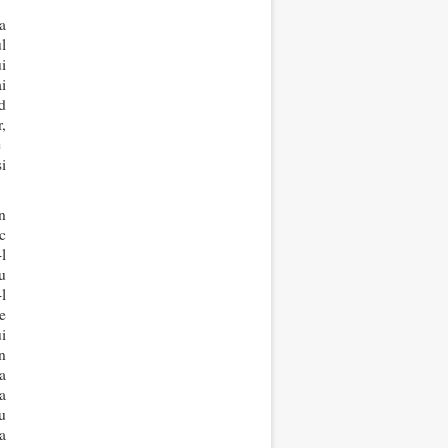
-a
ul
i
i
d
,
e
i
n
c
l
u
l
e
i
n
a
a
u
a