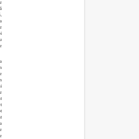
e
ă
,
 a
e
i
u
e
a
n
e
n
și
e
t
ct
t
at
a
e
e