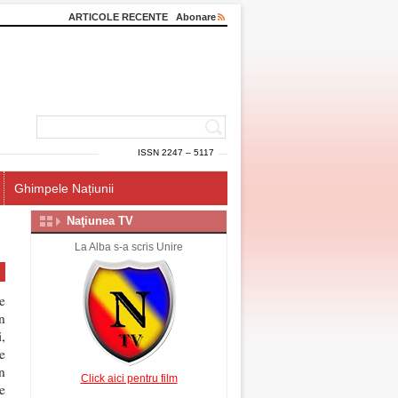
ARTICOLE RECENTE
Abonare
ISSN 2247 – 5117
Ghimpele Națiunii
Naţiunea TV
La Alba s-a scris Unire
e
în
,
se
n
Click aici pentru film
e