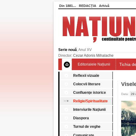
Din 1881…
REDACȚIA
Arhivă
Serie nouă
, Anul XV
Director:
Cezar Adonis Mihalache
Tichia de
Editorialele Națiunii
Reflexii vizuale
Visel
Colocvii literare
Confluenţe istorice
Data:
29 
Religie/Spiritualitate
Interviurile Naţiunii
Diaspora
Turnul de veghe
Comunicate