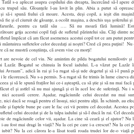
. Tatăl s-a aplecat asupra copilului din dreapta, încercând să-l apere d
cu trupul său. Gloanțele l-au lovit în plin. Abia a putut să opreasc
și să-i spună fiului că moare. Acesta, deși copil, a ieșit din mașină
să fie și el ciuruit de gloanțe, a ocolit mașina, a deschis ușa șoferului și
 farurile, pentru ca tatăl său …. Să nu moară fără lumină! Est
ătoare grija acestui copil față de sufletul părintelui său. Câți dintre no
fletul împăcat că am făcut asemenea acestui copil tot ce am putut pentr
și mântuirea sufletelor celor decedați ai noștri? Cred că prea puțini! Nu 
re că ne mustră conștiința, că avem vise cu morți!
t are nevoie de cel viu. Ne amintim de pilda bogatului nemilostiv și 
ui Lazăr. Bogatul se chinuia în focul iadului. L-a văzut pe Lazăr î
 lui Avraam”, adică în rai și l-a rugat să-și ude degetul și să i-l pună p
 i le răcorească. Nu s-a permis. S-a rugat să fie trimis în lume cineva di
eea și să le spună fraților lui ce-i așteaptă, ca să știe și să nu mai facă 
făcut el și astfel să nu mai ajungă și ei în acel loc de suferință. Nu i s
 nici această cerere. Așadar, rugăciunile celui decedat nu mai sun
e, nici dacă se roagă pentru el însuși, nici pentru alții. În schimb, au efe
nile și faptele bune pe care le fac cei vii pentru cel decedat. Acestea po
ufletul celui decedat și de la talpa iadului și să-l ducă în rai. Cel deced
oie de rugăciunile celor vii, așadar. La cine să ceară și el ajutor? Nu l
e i-au fost mai dragi în viață? Nu la cei pe care i-a crescut? Nu la cei p
a iubit? Nu la cei cărora le-a lăsat toată roada trudei lor de-o viață p