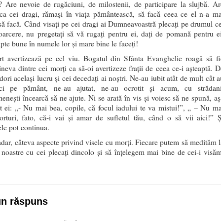
 Are nevoie de rugăciuni, de milostenii, de participare la slujbă. Ar
ca cei dragi, rămași în viața pământească, să facă ceea ce el n-a ma
să facă. Când visați pe cei dragi ai Dumneavoastră plecați pe drumul ce
toarcere, nu pregetați să vă rugați pentru ei, dați de pomană pentru ei
apte bune în numele lor și mare bine le faceți!
t avertizează pe cel viu. Bogatul din Sfânta Evanghelie roagă să fi
ineva dintre cei morți ca să-oi avertizeze frații de ceea ce-i așteaptă. D
dori același lucru și cei decedați ai noștri. Ne-au iubit atât de mult cât 
aici pe pământ, ne-au ajutat, ne-au ocrotit și acum, cu strădani
enești încearcă să ne ajute. Ni se arată în vis și voiesc să ne spună, aș
 ei: „- Nu mai bea, copile, că focul iadului te va mistui!”, „ – Nu ma
orturi, fato, că-i vai și amar de sufletul tău, când o să vii aici!” Ș
le pot continua.
șadar, câteva aspecte privind visele cu morți. Fiecare putem să medităm l
le noastre cu cei plecați dincolo și să înțelegem mai bine de cei-i visăm
un răspuns