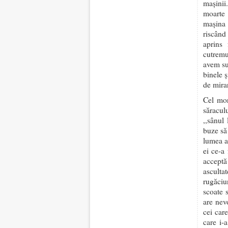
mașinii
moarte 
mașina 
riscând 
aprins
cutremur
avem su
binele 
de mira
Cel mor
săracul
,,sânul
buze să
lumea ac
ei ce-a 
acceptă
ascultat
rugăciu
scoate s
are nev
cei car
care i-