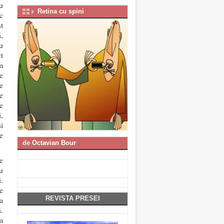
u
Retina cu spini
c
nt
ă,
u
t
m
e
e
e
e
,
i
e
de
Octavian Bour
te
u
.
re
REVISTA PRESEI
a
.
m