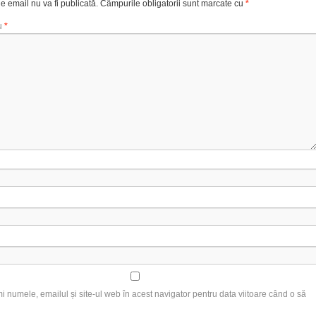
e email nu va fi publicată.
Câmpurile obligatorii sunt marcate cu
*
u
*
 numele, emailul și site-ul web în acest navigator pentru data viitoare când o să