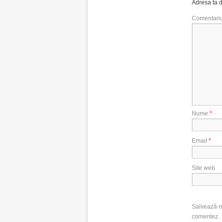
Adresa ta d
Comentari
Nume
*
Email
*
Site web
Salvează-mi
comentez.