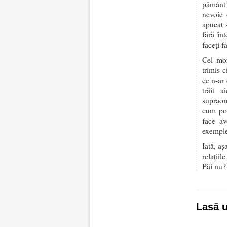
pământ?
nevoie 
apucat 
fără în
faceți f
Cel mor
trimis c
ce n-ar 
trăit 
supraom
cum pot
face av
exemple
Iată, a
relații
Păi nu?
Lasă 