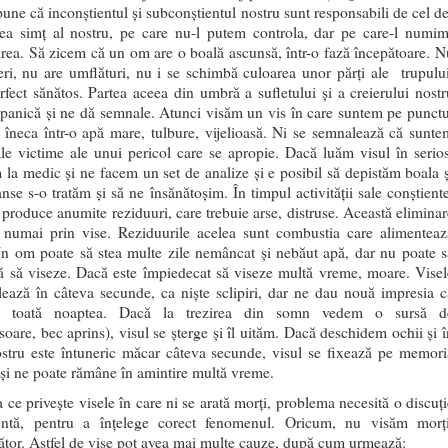
pune că inconștientul și subconștientul nostru sunt responsabili de cel de
lea simț al nostru, pe care nu-l putem controla, dar pe care-l numi
irea. Să zicem că un om are o boală ascunsă, într-o fază începătoare. N
eri, nu are umflături, nu i se schimbă culoarea unor părți ale trupului
rfect sănătos. Partea aceea din umbră a sufletului și a creierului nostr
n panică și ne dă semnale. Atunci visăm un vis în care suntem pe punctu
 îneca într-o apă mare, tulbure, vijelioasă. Ni se semnalează că sunte
ale victime ale unui pericol care se apropie. Dacă luăm visul în serios
la medic și ne facem un set de analize și e posibil să depistăm boala ș
nse s-o tratăm și să ne însănătoșim. În timpul activității sale conștiente
l produce anumite reziduuri, care trebuie arse, distruse. Această eliminar
 numai prin vise. Reziduurile acelea sunt combustia care alimenteaz
Un om poate să stea multe zile nemâncat și nebăut apă, dar nu poate s
ră să viseze. Dacă este împiedecat să viseze multă vreme, moare. Visel
lează în câteva secunde, ca niște sclipiri, dar ne dau nouă impresia c
ă toată noaptea. Dacă la trezirea din somn vedem o sursă d
soare, bec aprins), visul se șterge și îl uităm. Dacă deschidem ochii și î
ostru este întuneric măcar câteva secunde, visul se fixează pe memori
 și ne poate rămâne în amintire multă vreme.
 ce privește visele în care ni se arată morți, problema necesită o discuți
entă, pentru a înțelege corect fenomenul. Oricum, nu visăm morți
ător. Astfel de vise pot avea mai multe cauze, după cum urmează: