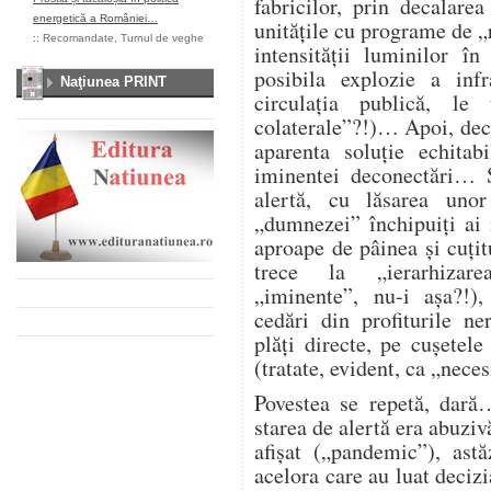
fabricilor, prin decalare
energetică a României…
unitățile cu programe de „
::
Recomandate
,
Turnul de veghe
intensității luminilor î
posibila explozie a infra
Naţiunea PRINT
circulația publică, l
colaterale”?!)… Apoi, deco
aparenta soluție echitab
iminentei deconectări… Ș
alertă, cu lăsarea unor
„dumnezei” închipuiți ai
aproape de pâinea și cuțitu
trece la „ierarhizarea
„iminente”, nu-i așa?!),
cedări din profiturile n
plăți directe, pe cușetele
(tratate, evident, ca „nece
Povestea se repetă, dară
starea de alertă era abuzi
afișat („pandemic”), astă
acelora care au luat deciz