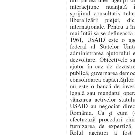
interacțiune nuanțată î
sprijinul consultativ teh
liberalizării pieței, di
internaționale. Pentru a 
mai întâi să se definească 
1961, USAID este o age
federal al Statelor Unit
administrarea ajutorului e
dezvoltare. Obiectivele s
ajutor în caz de dezastr
publică, guvernarea democ
consolidarea capacitățilo
nu este o bancă de invest
legală sau mandatul oper
vânzarea activelor statul
USAID au negociat direc
România. Ca și cum (
efectuează proceduri chi
furnizarea de expertiză 
Rolul agenției a fost 