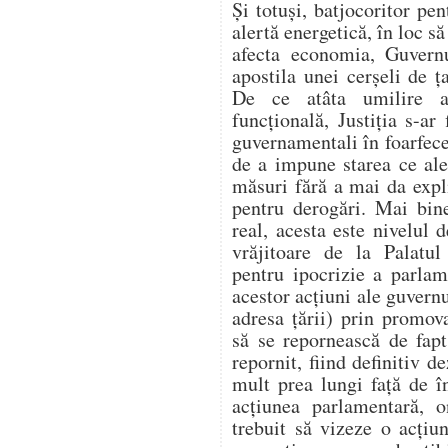
Și totuși, batjocoritor pen
alertă energetică, în loc să
afecta economia, Guvern
apostila unei cerșeli de
De ce atâta umilire a 
funcțională, Justiția s-ar 
guvernamentali în foarfecel
de a impune starea ce ale
măsuri fără a mai da expl
pentru derogări. Mai bin
real, acesta este nivelul 
vrăjitoare de la Palatu
pentru ipocrizie a parlame
acestor acțiuni ale guvern
adresa țării) prin promo
să se repornească de fap
repornit, fiind definitiv 
mult prea lungi față de 
acțiunea parlamentară, on
trebuit să vizeze o acțiu