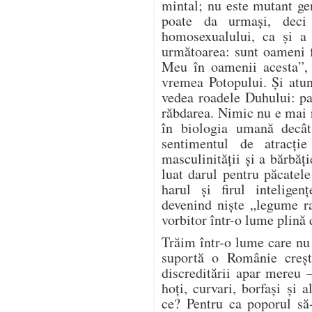
mintal; nu este mutant g
poate da urmași, deci
homosexualului, ca și a a
următoarea: sunt oameni 
Meu în oamenii acesta”,
vremea Potopului. Și atu
vedea roadele Duhului: pa
răbdarea. Nimic nu e mai 
în biologia umană decât
sentimentul de atracție
masculinității și a bărbă
luat darul pentru păcatel
harul și firul inteligen
devenind niște „legume r
vorbitor într-o lume plină 
Trăim într-o lume care nu 
suportă o Românie creșt
discreditării apar mereu 
hoți, curvari, borfași și 
ce? Pentru ca poporul să