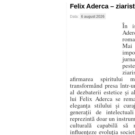
Felix Aderca – ziaris
Data:
6 august 2026
În i
Aderc
roman
Mai 
impo
jurna
pest
ziari
afirmarea spiritului 
transformând presa într-un
al dezbaterii estetice și a
lui Felix Aderca se rema
eleganța stilului și cura
generații de intelectua
reprezintă doar un instrume
culturală capabilă să
influențeze evoluția socie