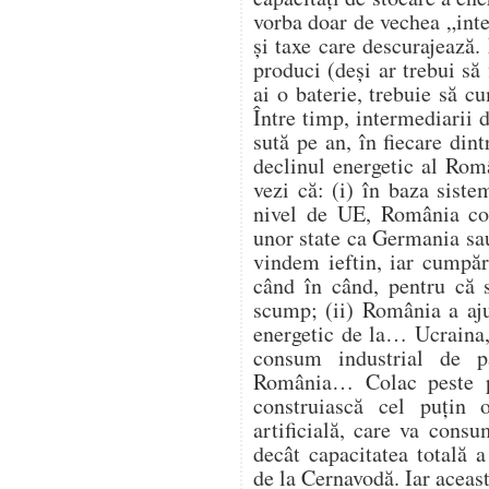
vorba doar de vechea „intel
și taxe care descurajează
produci (deși ar trebui să 
ai o baterie, trebuie să 
Între timp, intermediarii d
sută pe an, în fiecare din
declinul energetic al Româ
vezi că: (i) în baza siste
nivel de UE, România con
unor state ca Germania sau
vindem ieftin, iar cumpăr
când în când, pentru că s
scump; (ii) România a aju
energetic de la… Ucraina, 
consum industrial de p
România… Colac peste p
construiască cel puțin 
artificială, care va con
decât capacitatea totală 
de la Cernavodă. Iar aceast