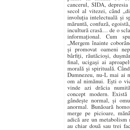
cancerul, SIDA, depresia 
secol al vitezei, când „d
involuția intelectuală și 
măruntă, confuză, egoistă, 
incultură crasă… de o scla
informațional. Cum sp
„Mergem înainte coborând
și promovat oameni nepăs
bârfiți, răutăcioși, dușmă
final, ucigași ai aproapel
morală și spirituală. Când
Dumnezeu, nu-L mai ai ni
om al nimănui. Ești o vic
vinde azi drăcia numit
concept modern. Exist
gândește normal, și omu
anormal. Bunăoară homos
merge pe picioare, măn
adică are un metabolism 
au chiar două sau trei fac