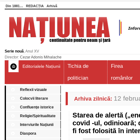
Din 1881…
REDACȚIA
Arhivă
Serie nouă
, Anul XV
Director:
Cezar Adonis Mihalache
Tichia de
Firea
Editorialele Națiunii
politician
românilor
Reflexii vizuale
12 febru
Arhiva zilnică:
Colocvii literare
Confluenţe istorice
Starea de alertă („e
Religie/Spiritualitate
covid -ul, odinioară;
Interviurile Naţiunii
fi fost folosită în in
Diaspora