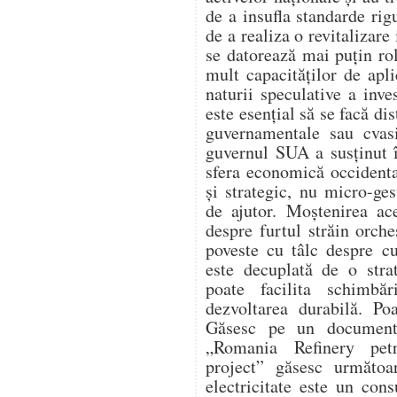
de a insufla standarde rig
de a realiza o revitalizar
se datorează mai puțin ro
mult capacităților de apli
naturii speculative a inve
este esențial să se facă dis
guvernamentale sau cvas
guvernul SUA a susținut 
sfera economică occidental
și strategic, nu micro-ges
de ajutor. Moștenirea ac
despre furtul străin orche
poveste cu tâlc despre c
este decuplată de o strat
poate facilita schimbăr
dezvoltarea durabilă. Po
Găsesc pe un document 
„Romania Refinery petr
project” găsesc următoa
electricitate este un con