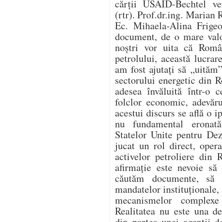
cărții USAID-Bechtel ver
(rtr). Prof.dr.ing. Marian 
Ec. Mihaela-Alina Frigeo
document, de o mare valo
noștri vor uita că Român
petrolului, această lucr
am fost ajutați să „uităm”
sectorului energetic din 
adesea învăluită într-o c
folclor economic, adevăru
acestui discurs se află o i
nu fundamental eronat
Statelor Unite pentru De
jucat un rol direct, opera
activelor petroliere din
afirmație este nevoie să
căutăm documente, să 
mandatelor instituționale, 
mecanismelor complexe 
Realitatea nu este una d
din partea unei agenții d