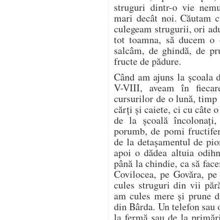
struguri dintr-o vie nem
mari decât noi. Căutam cu
culegeam strugurii, ori a
tot toamna, să ducem o o
salcâm, de ghindă, de pr
fructe de pădure.
Când am ajuns la școala d
V-VIII, aveam în fieca
cursurilor de o lună, timp
cărți și caiete, ci cu câte
de la școală încolonați,
porumb, de pomi fructifer
de la detașamentul de pion
apoi o dădea altuia odih
până la chindie, ca să f
Covilocea, pe Govăra, pe
cules struguri din vii pă
am cules mere și prune di
din Bârda. Un telefon sau 
la fermă sau de la primări