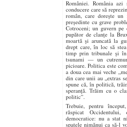
României. România azi 
conducere care să reprezin
român, care dorește un 
președinte cu grave probl
Cotroceni; un guvern pe c
pupător de clanțe la Brux
moartă și aruncată la gu
drept care, în loc să stea
timp prin tribunale și î
tsunami — un cutremur
picioare. Politica este com
a doua cea mai veche „mes
din care unii au „extras s
spune că, în politică, tr
speranță. Trăim cu o cla
politic”.
Trebuie, pentru începu
răspicat Occidentului,
democratice: nu a stat n
spatele nimănui ca să-l 