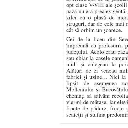
opt clase V-VIII ale școli
paza nu era prea exigentă, 
zilei cu o plasă de mer
struguri, dar de cele mai
cât să orbim un șoarece.
Cei de la liceu din Seve
împreună cu profesorii, 
județului. Acolo erau cazaț
sau chiar la casele oamen
mult și culegeau la por
Alături de ei veneau mili
fabrici și uzine… Nici la
lipsit de asemenea co
Mofleniului și Bucovățul
chemați să salvăm recolt
viermi de mătase, iar elevi
fructe de pădure, fructe 
scaieții și sulfina predom