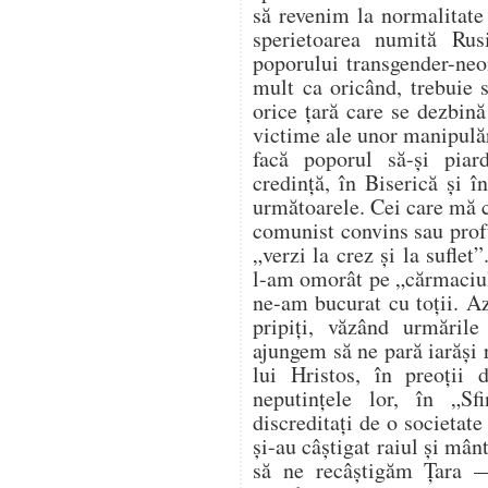
să revenim la normalitate
sperietoarea numită Ru
poporului transgender-neo
mult ca oricând, trebuie s
orice țară care se dezbină
victime ale unor manipulăr
facă poporul să-și pia
credință, în Biserică și î
următoarele. Cei care mă c
comunist convins sau prof
„verzi la crez și la suflet
l-am omorât pe „cărmaciul
ne-am bucurat cu toții. A
pripiți, văzând urmăril
ajungem să ne pară iarăși 
lui Hristos, în preoții 
neputințele lor, în „Sfi
discreditați de o societate
și-au câștigat raiul și mân
să ne recâștigăm Țara —