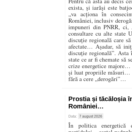
Pentru că asta au decis cei
exista, și iarăși este batj
„va acționa în consecin
României, inclusiv derogăr
impuneri din PNRR, ci,
consultare cu alte state U
discuție regională care s
afectate… Așadar, să iniț
discuție regională”. Asta 
state ce ar fi chemate să s
crize energetice majore… C
și luat propriile măsuri…
fără a cere „derogări”…
Prostia și tăcăloșia î
României…
Data:
7 august 2026
În politica energetică 
partidului – cartel psdpnl