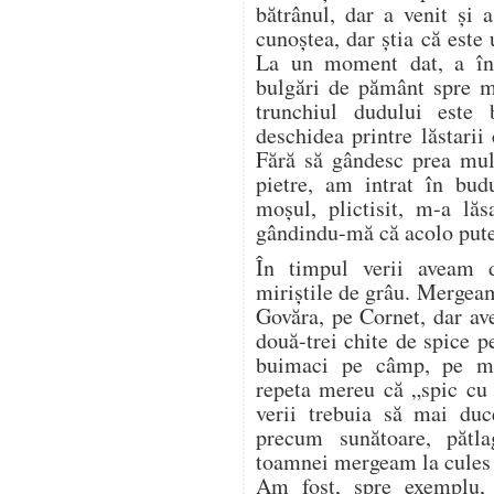
bătrânul, dar a venit și
cunoștea, dar știa că este u
La un moment dat, a înc
bulgări de pământ spre 
trunchiul dudului este
deschidea printre lăstarii
Fără să gândesc prea mul
pietre, am intrat în bud
moșul, plictisit, m-a lăs
gândindu-mă că acolo pute
În timpul verii aveam 
miriștile de grâu. Mergea
Govăra, pe Cornet, dar a
două-trei chite de spice p
buimaci pe câmp, pe mir
repeta mereu că „spic cu 
verii trebuia să mai duc
precum sunătoare, pătl
toamnei mergeam la cules d
Am fost, spre exemplu,