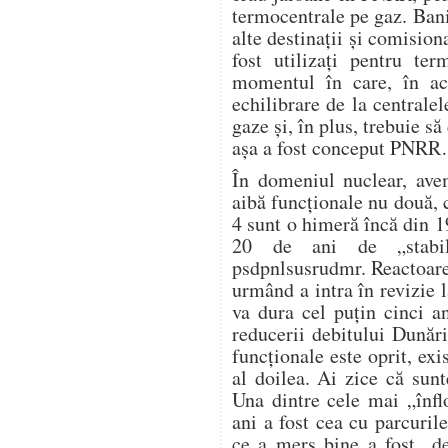
termocentrale pe gaz. Banii
alte destinații și comision
fost utilizați pentru te
momentul în care, în ac
echilibrare de la centrale
gaze și, în plus, trebuie s
așa a fost conceput PNR
În domeniul nuclear, avem
aibă funcționale nu două, c
4 sunt o himeră încă din 1
20 de ani de „stabili
psdpnlsusrudmr. Reactoare
urmând a intra în revizie l
va dura cel puțin cinci a
reducerii debitului Dunări
funcționale este oprit, exi
al doilea. Ai zice că sunt
Una dintre cele mai „înflo
ani a fost cea cu parcurile
ce a mers bine a fost „de