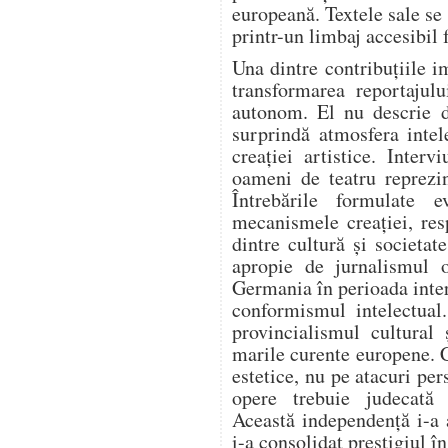
europeană. Textele sale se
printr-un limbaj accesibil 
Una dintre contribuțiile i
transformarea reportajulu
autonom. El nu descrie d
surprindă atmosfera intel
creației artistice. Intervi
oameni de teatru reprezi
Întrebările formulate e
mecanismele creației, resp
dintre cultură și societa
apropie de jurnalismul o
Germania în perioada inter
conformismul intelectual
provincialismul cultural 
marile curente europene. 
estetice, nu pe atacuri per
opere trebuie judecată e
Această independență i-a 
i-a consolidat prestigiul î