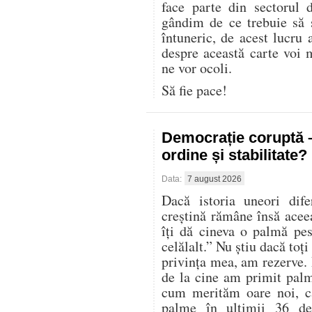
face parte din sectorul 
gândim de ce trebuie să
întuneric, de acest lucru 
despre această carte voi 
ne vor ocoli.
Să fie pace!
Democrație coruptă 
ordine și stabilitate?
Data:
7 august 2026
Dacă istoria uneori dife
creștină rămâne însă acee
îți dă cineva o palmă pes
celălalt.” Nu știu dacă toți
privința mea, am rezerve. 
de la cine am primit palm
cum merităm oare noi, ca
palme în ultimii 36 de