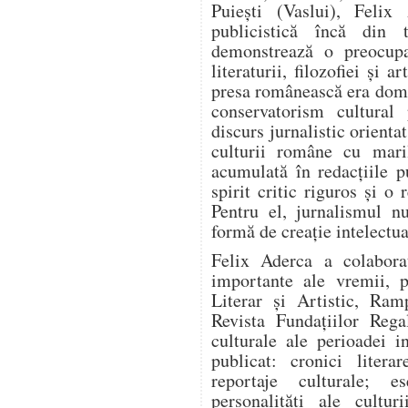
Puiești (Vaslui), Felix 
publicistică încă din t
demonstrează o preocupa
literaturii, filozofiei și 
presa românească era domi
conservatorism cultural
discurs jurnalistic orienta
culturii române cu mari
acumulată în redacțiile pu
spirit critic riguros și o
Pentru el, jurnalismul n
formă de creație intelectua
Felix Aderca a colabora
importante ale vremii, p
Literar și Artistic, Ram
Revista Fundațiilor Rega
culturale ale perioadei i
publicat: cronici literar
reportaje culturale; es
personalități ale cultur