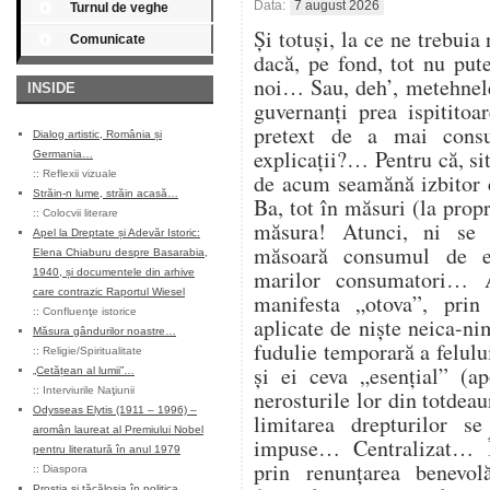
Data:
7 august 2026
Turnul de veghe
Și totuși, la ce ne trebuia
Comunicate
dacă, pe fond, tot nu pu
noi… Sau, deh’, metehnele
INSIDE
guvernanți prea ispitito
pretext de a mai cons
Dialog artistic, România și
explicații?… Pentru că, sit
Germania…
::
Reflexii vizuale
de acum seamănă izbitor 
Străin-n lume, străin acasă…
Ba, tot în măsuri (la propr
::
Colocvii literare
măsura! Atunci, ni se
Apel la Dreptate și Adevăr Istoric:
măsoară consumul de en
Elena Chiaburu despre Basarabia,
marilor consumatori… At
1940, și documentele din arhive
care contrazic Raportul Wiesel
manifesta „otova”, prin 
::
Confluenţe istorice
aplicate de niște neica-ni
Măsura gândurilor noastre…
fudulie temporară a felulu
::
Religie/Spiritualitate
și ei ceva „esențial” (ap
„Cetățean al lumii”…
::
Interviurile Naţiunii
nerosturile lor din totdea
Odysseas Elytis (1911 – 1996) –
limitarea drepturilor s
aromân laureat al Premiului Nobel
impuse… Centralizat… Î
pentru literatură în anul 1979
prin renunțarea benevol
::
Diaspora
Prostia și tăcăloșia în politica