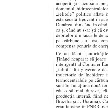
acoperă și sucursala pnl
domeniul hidrocentralelo
„ielitele” politice aflat
este secetă frecvent în ace
Dunărea, din când în când,
ca și când nu s-ar ști că e
debitelor din lacurile de 
pe cărbune au fost conc
compensa penuria de energi
Ce au făcut „autorități
Ținând neapărat să joace r
inteligent) al Comisiei Eur
„ielită” din guvernele d
traiectorie de închidere
termocentralele pe cărbu
sunt în funcțiune două te
cât o să mai dureze, c
producția internă, fiind 
Brazilia și… Ucraina). Cu
erau jaloane în PNRR, pen