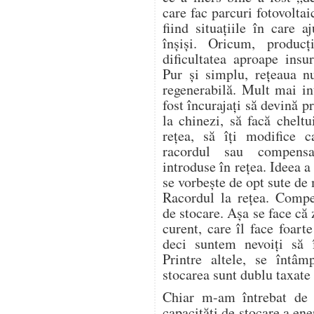
care fac parcuri fotovoltai
fiind situațiile în care 
înșiși. Oricum, produc
dificultatea aproape insu
Pur și simplu, rețeaua n
regenerabilă. Mult mai in
fost încurajați să devină 
la chinezi, să facă cheltu
rețea, să îți modifice c
racordul sau compensa
introduse în rețea. Ideea 
se vorbește de opt sute de
Racordul la rețea. Compe
de stocare. Așa se face că
curent, care îl face foart
deci suntem nevoiți să
Printre altele, se întâm
stocarea sunt dublu taxate 
Chiar m-am întrebat de 
capacități de stocare a ene