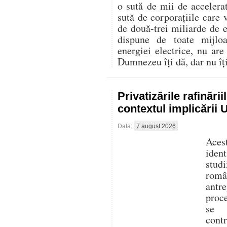
o sută de mii de accelerat
sută de corporațiile care 
de două-trei miliarde de
dispune de toate mijlo
energiei electrice, nu are
Dumnezeu îți dă, dar nu îți 
Privatizările rafinări
contextul implicării
Data:
7 august 2026
Aces
iden
stud
româ
antre
proc
se f
cont