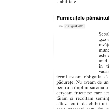
stabilitate.
Furnicuțele pământu
Data:
6 august 2026
Școa
„șco
învăț
munce
este 
unei 
în t
vaca
iernii aveam obligația s
pădurețe. Nu aveam de un
pentru a împlini sarcina tr
cerșeam fructe pe care ace
tăiam și recoltam seminț
câteva cutii de chibritur
erau necesari cam doi s