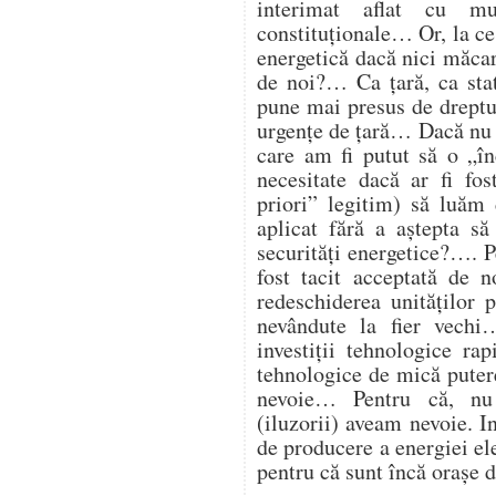
interimat aflat cu mu
constituționale… Or, la ce
energetică dacă nici măcar 
de noi?… Ca țară, ca st
pune mai presus de dreptul
urgențe de țară… Dacă nu 
care am fi putut să o „î
necesitate dacă ar fi fos
priori” legitim) să luăm 
aplicat fără a aștepta să
securități energetice?…. Pe
fost tacit acceptată de 
redeschiderea unităților
nevândute la fier vech
investiții tehnologice ra
tehnologice de mică putere
nevoie… Pentru că, nu
(iluzorii) aveam nevoie. I
de producere a energiei ele
pentru că sunt încă orașe