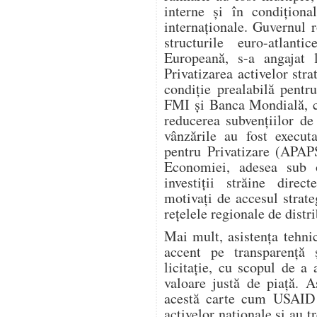
interne și în condiționa
internaționale. Guvernul 
structurile euro-atla
Europeană, s-a angajat l
Privatizarea activelor stra
condiție prealabilă pent
FMI și Banca Mondială, ca
reducerea subvențiilor de 
vânzările au fost execut
pentru Privatizare (APAPS
Economiei, adesea sub 
investiții străine dire
motivați de accesul strate
rețelele regionale de distri
Mai mult, asistența tehn
accent pe transparență 
licitație, cu scopul de a
valoare justă de piață. 
acestă carte cum USAID a
activelor naționale și au t