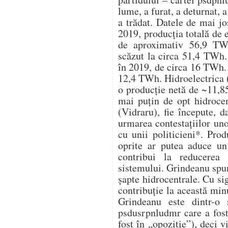
lume, a furat, a deturnat, a
a trădat. Datele de mai j
2019, producția totală de 
de aproximativ 56,9 TWh
scăzut la circa 51,4 TWh. 
în 2019, de circa 16 TWh. 
12,4 TWh. Hidroelectrica (
o producție netă de ~11,8
mai puțin de opt hidrocen
(Vidraru), fie începute, d
urmarea contestațiilor un
cu unii politicieni*. Pro
oprite ar putea aduce u
contribui la reducerea 
sistemului. Grindeanu spu
șapte hidrocentrale. Cu s
contribuție la această mi
Grindeanu este dintr-o 
psdusrpnludmr care a fost
fost în „opoziție”), deci v