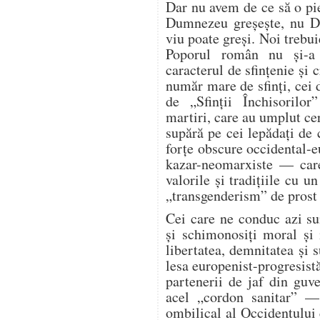
Dar nu avem de ce să o p
Dumnezeu greșește, nu Du
viu poate greși. Noi trebu
Poporul român nu și-a 
caracterul de sfințenie și
număr mare de sfinți, cei
de „Sfinții Închisorilo
martiri, care au umplut cer
supără pe cei lepădați de
forțe obscure occidental-e
kazar-neomarxiste — care
valorile și tradițiile cu 
„transgenderism” de prost 
Cei care ne conduc azi sun
și schimonosiți moral și 
libertatea, demnitatea și 
lesa europenist-progresist
partenerii de jaf din guv
acel „cordon sanitar” —
ombilical al Occidentului c