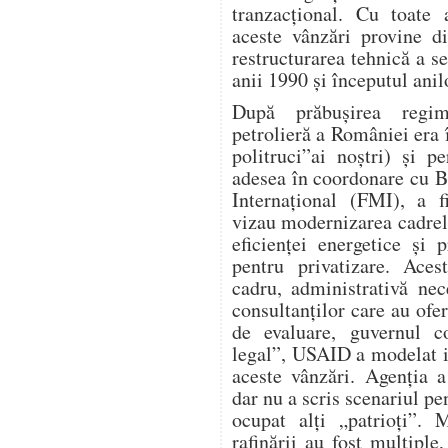
tranzacțional. Cu toate
aceste vânzări provine d
restructurarea tehnică a s
anii 1990 și începutul anil
După prăbușirea regimu
petrolieră a României era î
politruci”ai noștri) și 
adesea în coordonare cu 
Internațional (FMI), a f
vizau modernizarea cadrel
eficienței energetice și p
pentru privatizare. Aces
cadru, administrativă nece
consultanților care au ofer
de evaluare, guvernul co
legal”, USAID a modelat i
aceste vânzări. Agenția a
dar nu a scris scenariul p
ocupat alți „patrioți”. 
rafinării au fost multiple,