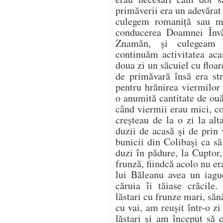
primăverii era un adevărat
culegem romaniță sau m
conducerea Doamnei Învă
Znamăn, și culegeam 
continuăm activitatea aca
doua zi un săcuiel cu flo
de primăvară însă era st
pentru hrănirea viermilor
o anumită cantitate de ou
când viermii erau mici, co
creșteau de la o zi la al
duzii de acasă și de prin
bunicii din Colibași ca s
duzi în pădure, la Cuptor
frunză, fiindcă acolo nu er
lui Băleanu avea un iag
căruia îi tăiase crăcile.
lăstari cu frunze mari, săn
cu vai, am reușit într-o z
lăstari și am început să