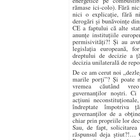
energetice pe combustibi
rămase ici-colo). Fără nic
nici o explicație, fără 
derogări și bunăvoințe din
CE a faptului că alte sta
anunțe instituțiile euro
permisivități?! Și au avut
legislația europeană, fo
dreptului de decizie a ță
decizia unilaterală de repo
De ce am cerut noi „dezle
marile porți”? Și poate 
vremea căutând vreo 
guvernanților noștri. C
acțiuni neconstituțional
îndreptate împotriva ță
guvernanților de a obține
chiar prin propriile lor dec
Sau, de fapt, solicitare
răspunsul deja știut?!… 