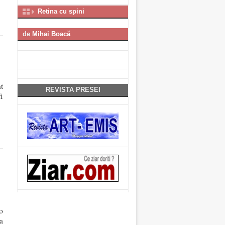
Retina cu spini
de
Mihai Boacă
t
REVISTA PRESEI
i
o
a