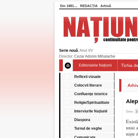
Din 1881…
REDACȚIA
Arhivă
Serie nouă
, Anul XV
Director:
Cezar Adonis Mihalache
Tichia de
Editorialele Națiunii
Reflexii vizuale
Arhi
Colocvii literare
Confluenţe istorice
Alep
Religie/Spiritualitate
Interviurile Naţiunii
Data:
2
Diaspora
Există
unui a
Turnul de veghe
niște 
Comunicate