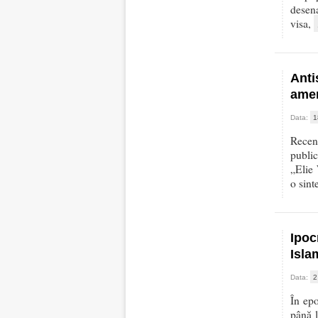
desena
visa,
Anti
amen
Data:
1
Recen
publi
„Elie
o sint
Ipoc
Isla
Data:
2
În epo
până l