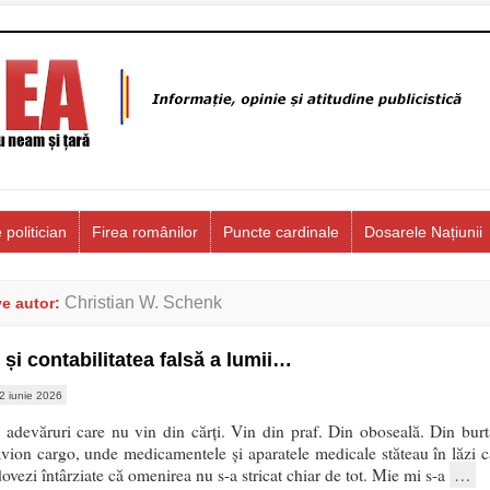
 politician
Firea românilor
Puncte cardinale
Dosarele Națiunii
Christian W. Schenk
ve autor:
 și contabilitatea falsă a lumii…
2 iunie 2026
 adevăruri care nu vin din cărți. Vin din praf. Din oboseală. Din burt
vion cargo, unde medicamentele și aparatele medicale stăteau în lăzi c
dovezi întârziate că omenirea nu s-a stricat chiar de tot. Mie mi s-a
…