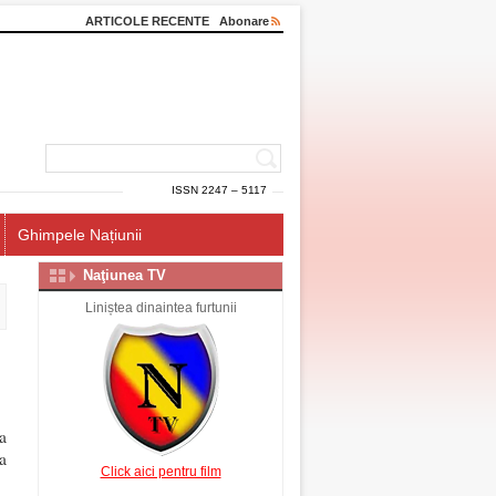
ARTICOLE RECENTE
Abonare
ISSN 2247 – 5117
Ghimpele Națiunii
Naţiunea TV
Liniștea dinaintea furtunii
a
a
Click aici pentru film