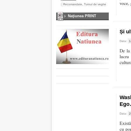
voce, 
::
Recomandate
,
Turnul de veghe
Naţiunea PRINT
Și u
Data:
1
De la 
lucru
cultur
Wash
Ego
Data:
2
Există
cu pop