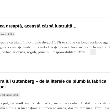
a dreaptă, această cârpă lustruită…
 martie 2026
spune că trăim într-o „lume dreaptă”. Ni se spune cu tonul acela de agen
gurări care îți vinde un zâmbet și îți ratează frica în rate. Dreaptă ar f
 ordine ar exista, reguli, principii, responsabilitate. Mda…
…
a lui Gutenberg – de la literele de plumb la fabrica
oci
3 februarie 2026
ceput, cu mult înainte de hârtie, metal și centre de date, a existat 
emă simplă și încăpățânată: lumea se auzea, dar nu rămânea. Omul ave