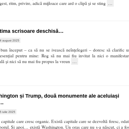
gest, ritm, privire, adică mijloace care ard o clipă și se sting
…
ltima scrisoare deschisă…
4 august 2025
bun început – ca să nu se ivească neînțelegeri – doresc să clarific u
 esențial pentru mine: Rog să nu mai fiu invitat la nici o manifestar
ală și nici să nu mai fiu propus la vreun
…
ington și Trump, două monumente ale aceluiași
…
5 iulie 2025
 capitale care cresc organic. Există capitale care se dezvoltă firesc, odat
orul. Și apoi… există Washington. Un oraș care nu s-a născut, ci a fos