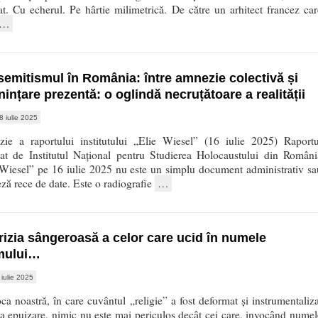
t. Cu echerul. Pe hârtie milimetrică. De către un arhitect francez car
…
semitismul în România: între amnezie colectivă și
ințare prezentă: o oglindă necruțătoare a realității
8 iulie 2025
zie a raportului institutului „Elie Wiesel” (16 iulie 2025) Raportu
cat de Institutul Național pentru Studierea Holocaustului din Români
 Wiesel” pe 16 iulie 2025 nu este un simplu document administrativ sa
eză rece de date. Este o radiografie
…
rizia sângeroasă a celor care ucid în numele
mului…
 iulie 2025
ca noastră, în care cuvântul „religie” a fost deformat și instrumentaliza
a epuizare, nimic nu este mai periculos decât cei care, invocând numel