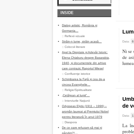
INSIDE
Dialog artistic, România și
Lume
Germania…
::
Reflexii vizuale
Străin-n lume, străin acasă…
Data:
6
::
Colocvii literare
Ni se 
Apel la Dreptate și Adevăr Istoric:
de asi
Elena Chiaburu despre Basarabia,
lumea,
1940, și documentele din arhive
care contrazic Raportul Wiesel
::
Confluenţe istorice
Schimbarea la Față și cea de-a
cincea Evanghelie…
::
Religie/Spiritualitate
„Cetățean al lumii”…
Umbr
::
Interviurile Naţiunii
de v
Odysseas Elytis (1911 – 1996) –
aromân laureat al Premiului Nobel
Data:
1
pentru literatură în anul 1979
::
Diaspora
La în
De ce oare refuzam să mai și
probl
gândim?!…