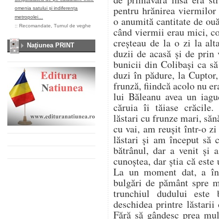
pentru hrănirea viermilor
omenia satului și indiferența
metropolei…
o anumită cantitate de ou
::
Recomandate
,
Turnul de veghe
când viermii erau mici, co
creșteau de la o zi la al
Naţiunea PRINT
duzii de acasă și de prin
bunicii din Colibași ca s
duzi în pădure, la Cuptor
frunză, fiindcă acolo nu er
lui Băleanu avea un iag
căruia îi tăiase crăcile.
lăstari cu frunze mari, săn
cu vai, am reușit într-o z
lăstari și am început să
bătrânul, dar a venit și
cunoștea, dar știa că este u
La un moment dat, a înc
bulgări de pământ spre 
trunchiul dudului este
deschidea printre lăstarii
Fără să gândesc prea mul