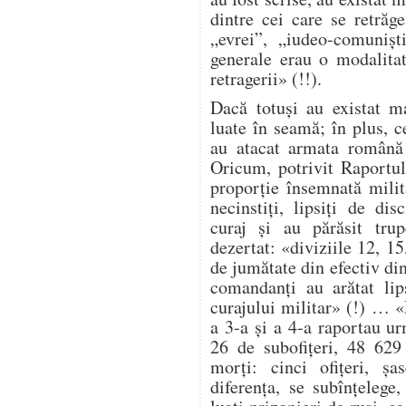
dintre cei care se retrăg
„evrei”, „iudeo-comuniș
generale erau o modalita
retragerii» (!!).
Dacă totuși au existat ma
luate în seamă; în plus, ce
au atacat armata română 
Oricum, potrivit Raportul
proporție însemnată milit
necinstiți, lipsiți de dis
curaj și au părăsit trup
dezertat: «diviziile 12, 1
de jumătate din efectiv di
comandanți au arătat lip
curajului militar» (!) … 
a 3-a și a 4-a raportau ur
26 de subofițeri, 48 629
morți: cinci ofițeri, șa
diferența, se subînțelege