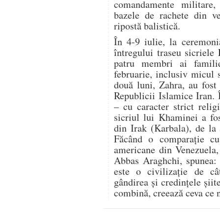
comandamente militare,
bazele de rachete din ve
ripostă balistică.
În 4-9 iulie, la ceremon
întregului traseu sicriele
patru membri ai famili
februarie, inclusiv micul 
două luni, Zahra, au fost 
Republicii Islamice Iran.
– cu caracter strict relig
sicriul lui Khaminei a fo
din Irak (Karbala), de la
Făcând o comparație cu r
americane din Venezuela, 
Abbas Araghchi, spunea: „
este o civilizație de c
gândirea și credințele șii
combină, creează ceva ce n