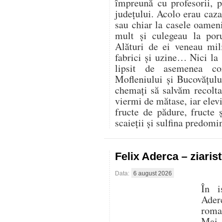
împreună cu profesorii, 
județului. Acolo erau cazaț
sau chiar la casele oamen
mult și culegeau la por
Alături de ei veneau mili
fabrici și uzine… Nici la
lipsit de asemenea co
Mofleniului și Bucovățul
chemați să salvăm recolt
viermi de mătase, iar elevi
fructe de pădure, fructe 
scaieții și sulfina predom
Felix Aderca – ziaris
Data:
6 august 2026
În i
Aderc
roman
Mai 