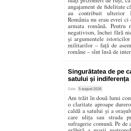
luați prizonieri de ruși, c
angajament de fidelitate că
au contribuit ulterior
România nu erau evrei ci d
armata română. Pentru n
negativism, închei fără ni
și argumentele istoricilor 
militarilor – față de ase
române – sînt însă de inter
Singurătatea de pe c
satului și indiferenț
Data:
5 august 2026
Am trăit în două lumi compl
o claritate aproape durer
caldă a satului și a oraș
care ulița sau strada p
sufragerie comună. Pe de al
grăbită a marii metropo