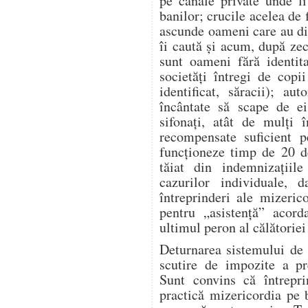
pe canale private unde l
banilor; crucile acelea de 
ascunde oameni care au dis
îi caută și acum, după zeci
sunt oameni fără identita
societăți întregi de copi
identificat, săracii); aut
încântate să scape de ei
sifonați, atât de mulți î
recompensate suficient p
funcționeze timp de 20 d
tăiat din indemnizațiile
cazurilor individuale, 
întreprinderi ale mizeric
pentru „asistență” acor
ultimul peron al călătoriei 
Deturnarea sistemului de 
scutire de impozite a pre
Sunt convins că întrepr
practică mizericordia pe 