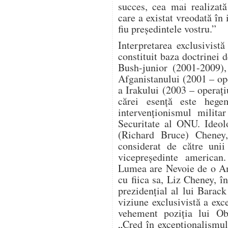
succes, cea mai realizat
care a existat vreodată în 
fiu președintele vostru.”
Interpretarea exclusivist
constituit baza doctrinei d
Bush-junior (2001-2009),
Afganistanului (2001 – o
a Irakului (2003 – operaț
cărei esență este hege
intervenționismul milita
Securitate al ONU. Ideol
(Richard Bruce) Cheney, 
considerat de către unii
vicepreședinte american
Lumea are Nevoie de o Am
cu fiica sa, Liz Cheney, î
prezidențial al lui Bara
viziune exclusivistă a ex
vehement poziția lui Ob
„Cred în excepționalismu