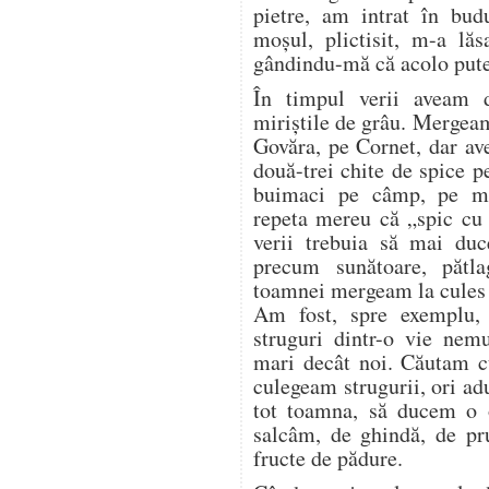
pietre, am intrat în bud
moșul, plictisit, m-a lăs
gândindu-mă că acolo pute
În timpul verii aveam 
miriștile de grâu. Mergea
Govăra, pe Cornet, dar a
două-trei chite de spice p
buimaci pe câmp, pe mir
repeta mereu că „spic cu 
verii trebuia să mai duc
precum sunătoare, pătl
toamnei mergeam la cules d
Am fost, spre exemplu,
struguri dintr-o vie nem
mari decât noi. Căutam cu
culegeam strugurii, ori a
tot toamna, să ducem o o
salcâm, de ghindă, de pr
fructe de pădure.