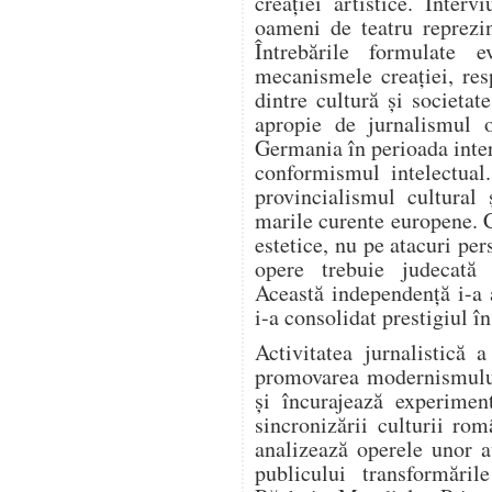
creației artistice. Intervi
oameni de teatru reprezi
Întrebările formulate e
mecanismele creației, resp
dintre cultură și societa
apropie de jurnalismul o
Germania în perioada inter
conformismul intelectual
provincialismul cultural 
marile curente europene. 
estetice, nu pe atacuri per
opere trebuie judecată e
Această independență i-a 
i-a consolidat prestigiul î
Activitatea jurnalistică 
promovarea modernismului.
și încurajează experiment
sincronizării culturii ro
analizează operele unor a
publicului transformări