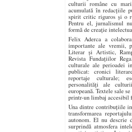
culturii române cu mari
acumulată în redacțiile pu
spirit critic riguros și o
Pentru el, jurnalismul n
formă de creație intelectua
Felix Aderca a colabora
importante ale vremii, p
Literar și Artistic, Ram
Revista Fundațiilor Rega
culturale ale perioadei i
publicat: cronici literar
reportaje culturale; es
personalități ale cultur
europeană. Textele sale se
printr-un limbaj accesibil 
Una dintre contribuțiile i
transformarea reportajulu
autonom. El nu descrie d
surprindă atmosfera intel