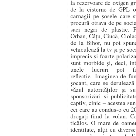
la rezervoare de oxigen gr
de la cisterne de GPL op
carnagii pe șosele care s
procură otrava de pe soc
saci negri de plastic. 
Orban, Câțu, Ciucă, Ciol
de la Bihor, nu pot spune
vehiculează la tv și pe soc
imprecis și foarte polariza
sunt morbide și, deci, in
unele lucruri pot f
reflecție. Imaginea de fu
șocant, care se derulează
văzul autorităților și s
sponsorizări și publicitat
captiv, cinic – acestea su
cei care au condus-o cu 20
drogați fiind la volan. C
ticălos. O mare de oamen
identitate, alții cu divers