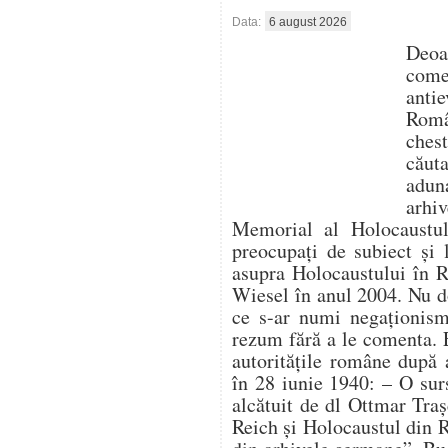
Data:
6 august 2026
Deo
com
antie
Român
ches
căut
aduna
arhi
Memorial al Holocaustulu
preocupați de subiect și 
asupra Holocaustului în 
Wiesel în anul 2004. Nu d
ce s-ar numi negaționism 
rezum fără a le comenta. 
autoritățile române după 
în 28 iunie 1940: – O su
alcătuit de dl Ottmar Traș
Reich și Holocaustul din