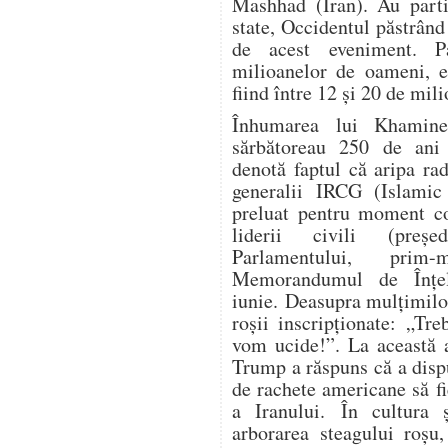
Mashhad (Iran). Au parti
state, Occidentul păstrând
de acest eveniment. P
milioanelor de oameni, es
fiind între 12 și 20 de mil
Înhumarea lui Khamine
sărbătoreau 250 de ani 
denotă faptul că aripa ra
generalii IRCG (Islamic
preluat pentru moment co
liderii civili (președ
Parlamentului, prim-
Memorandumul de Înțe
iunie. Deasupra mulțimilo
roșii inscripționate: „Tr
vom ucide!”. La această a
Trump a răspuns că a dispu
de rachete americane să fi
a Iranului. În cultura ș
arborarea steagului roșu