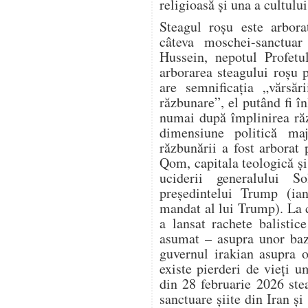
religioasă și una a cultului
Steagul roșu este arbora
câteva moschei-sanctuar 
Hussein, nepotul Profet
arborarea steagului roșu 
are semnificația „vărsăr
răzbunare”, el putând fi în
numai după împlinirea răz
dimensiune politică ma
răzbunării a fost arbora
Qom, capitala teologică și 
uciderii generalului S
președintelui Trump (ia
mandat al lui Trump). La 
a lansat rachete balistic
asumat – asupra unor baz
guvernul irakian asupra o
existe pierderi de vieți 
din 28 februarie 2026 ste
sanctuare șiite din Iran și