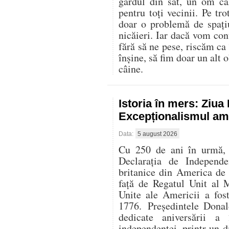
gardul din sat, un om că
pentru toți vecinii. Pe t
doar o problemă de spați
nicăieri. Iar dacă vom con
fără să ne pese, riscăm ca
înșine, să fim doar un alt o
câine.
Istoria în mers: Ziu
Excepționalismul ame
Data:
5 august 2026
Cu 250 de ani în urmă, l
Declarația de Independe
britanice din America de
față de Regatul Unit al 
Unite ale Americii a fos
1776. Președintele Donal
dedicate aniversării 
independenței, printr-un di