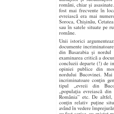
români, chiar și asasinate
fost mai frecvente în loc
evreiască era mai numero
Soroca, Chișinău, Cetatea
sau în satele situate pe ru
române.
Unii istorici argumente
documente incriminatoare re
din Basarabia și nordul 
examinarea critică a docu
concluzii departe (!) de i
opiniei publice din mo
nordului Bucovinei. Mai 
incriminatoare conțin gen
tipul „evreii din Buco
„populația evreiască din 
România” etc. De altfel, 
conțin relativ puține sit
având în vedere împrejură
au fost scrise, au existat m