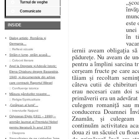
„șco
Turnul de veghe
învăț
Comunicate
munce
este 
INSIDE
unei 
în t
Dialog artistic, România și
vaca
Germania…
iernii aveam obligația s
::
Reflexii vizuale
pădurețe. Nu aveam de un
Străin-n lume, străin acasă…
::
Colocvii literare
pentru a împlini sarcina tr
Apel la Dreptate și Adevăr Istoric:
cerșeam fructe pe care ace
Elena Chiaburu despre Basarabia,
tăiam și recoltam seminț
1940, și documentele din arhive
câteva cutii de chibritur
care contrazic Raportul Wiesel
::
Confluenţe istorice
erau necesari cam doi s
Măsura gândurilor noastre…
primăverii era un adevărat
::
Religie/Spiritualitate
culegem romaniță sau m
„Cetățean al lumii”…
conducerea Doamnei Învă
::
Interviurile Naţiunii
Znamăn, și culegeam 
Odysseas Elytis (1911 – 1996) –
aromân laureat al Premiului Nobel
continuăm activitatea aca
pentru literatură în anul 1979
doua zi un săcuiel cu flo
::
Diaspora
de primăvară însă era st
Singurătatea de pe caldarâm: între