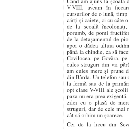
Când am ajuns la școala d
V-VIII, aveam în fieca
cursurilor de o lună, timp
cărți și caiete, ci cu câte
de la școală încolonați,
porumb, de pomi fructifer
de la detașamentul de pion
apoi o dădea altuia odih
până la chindie, ca să f
Covilocea, pe Govăra, pe
cules struguri din vii pă
am cules mere și prune di
din Bârda. Un telefon sau 
la fermă sau de la primări
opt clase V-VIII ale școli
paza nu era prea exigentă, 
zilei cu o plasă de mer
struguri, dar de cele mai
cât să orbim un șoarece.
Cei de la liceu din Seve