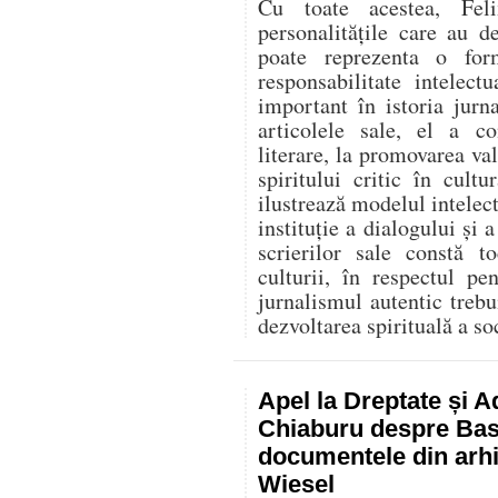
Cu toate acestea, Fel
personalitățile care au d
poate reprezenta o for
responsabilitate intelec
important în istoria jurn
articolele sale, el a co
literare, la promovarea va
spiritului critic în cult
ilustrează modelul intelect
instituție a dialogului și a
scrierilor sale constă t
culturii, în respectul p
jurnalismul autentic trebu
dezvoltarea spirituală a soc
Apel la Dreptate și A
Chiaburu despre Basa
documentele din arhi
Wiesel