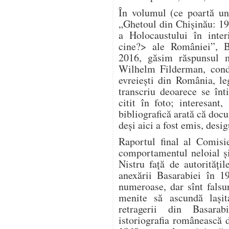
În volumul (ce poartă un
„Ghetoul din Chișinău: 1
a Holocaustului în inter
cine?> ale României”, B
2016, găsim răspunsul m
Wilhelm Filderman, condu
evreiești din România, le
transcriu deoarece se înt
citit în foto; interesan
bibliografică arată că doc
deși aici a fost emis, desig
Raportul final al Comisi
comportamentul neloial și 
Nistru față de autorităț
anexării Basarabiei în 1
numeroase, dar sînt falsuri
menite să ascundă lași
retragerii din Basara
istoriografia românească 