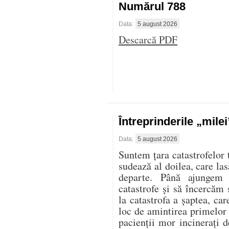
Numărul 788
Data:
5 august 2026
Descarcă PDF
Întreprinderile „mile
Data:
5 august 2026
Suntem țara catastrofelor 
sudează al doilea, care las
departe. Până ajungem 
catastrofe și să încercăm 
la catastrofa a șaptea, ca
loc de amintirea primelor
pacienții mor incinerați d