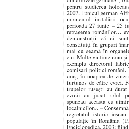
din arhivele germane”, Buc
pentru studierea holocau
2007. Etnicul german Alfr
momentul instalării ocup
perioada 27 iunie – 25 i
retragerea românilor… ev
demonstrații că ei sunt
constituiți în grupuri în
mai cu seamă în organele 
etc. Multe victime erau și 
exemplu directorul fabri
comisari politici români. 
oraș, în noaptea de vineri
furtunos de către evrei. F
trupelor rusești au durat 
evreii au jucat rolul pr
spuneau aceasta cu uimir
localnicilor». – Consemnă
regretatul istoric ieșe
populație în România (19
Enciclopedică, 2003; fiind