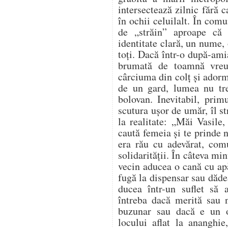
intersectează zilnic fără 
în ochii celuilalt. În comu
de „străin” aproape că
identitate clară, un nume, 
toți. Dacă într-o după-ami
brumată de toamnă vreu
cârciuma din colț și adorm
de un gard, lumea nu tr
bolovan. Inevitabil, prim
scutura ușor de umăr, îl s
la realitate: „Măi Vasile,
caută femeia și te prinde
era rău cu adevărat, com
solidarității. În câteva mi
vecin aducea o cană cu apă
fugă la dispensar sau dădea
ducea într-un suflet să
întreba dacă merită sau n
buzunar sau dacă e un 
locului aflat la ananghie