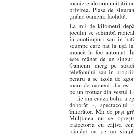
maniere ale comunității n
privirea. Plasa de sigura
ținând oamenii laolaltă.
La mii de kilometri depă
jocului se schimbă radica
în anotimpuri sau în bătă
scumpe care bat la ușă la 
muncă la foc automat. În
este mânat de un singur 
Oamenii merg pe stradă
telefonului sau în proprii
pentru a se izola de zgo
mare de oameni, dar ești 
pe un trotuar din vestul 
— fie din cauza bolii, a ep
doborât -, spectacolul i
înfiorător. Mii de pași gr
Mulțimea nu se oprește.
traiectoria cu câțiva ce
pământ ca pe un simplu