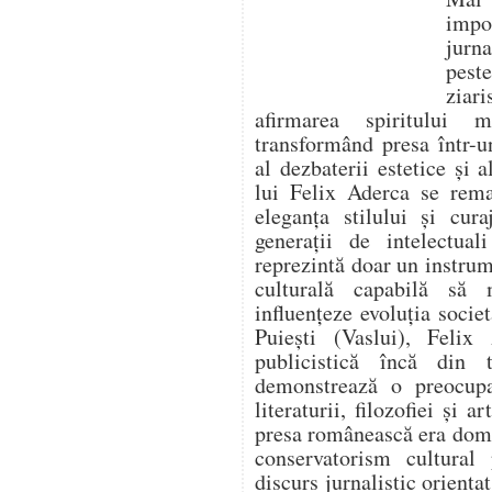
impo
jurna
pest
ziari
afirmarea spiritului 
transformând presa într-un
al dezbaterii estetice și a
lui Felix Aderca se rema
eleganța stilului și cura
generații de intelectua
reprezintă doar un instrume
culturală capabilă să
influențeze evoluția socie
Puiești (Vaslui), Felix 
publicistică încă din t
demonstrează o preocupa
literaturii, filozofiei și 
presa românească era domi
conservatorism cultural
discurs jurnalistic orienta