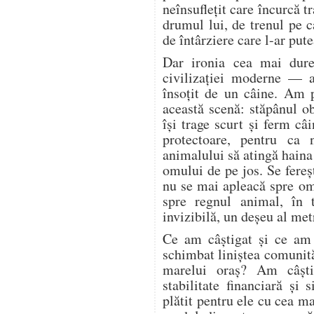
neînsuflețit care încurcă tr
drumul lui, de trenul pe c
de întârziere care l-ar pute
Dar ironia cea mai dure
civilizației moderne — a
însoțit de un câine. Am 
această scenă: stăpânul o
își trage scurt și ferm câi
protectoare, pentru ca 
animalului să atingă haina
omului de pe jos. Se fere
nu se mai apleacă spre o
spre regnul animal, în 
invizibilă, un deșeu al met
Ce am câștigat și ce am
schimbat liniștea comunită
marelui oraș? Am câșt
stabilitate financiară și
plătit pentru ele cu cea