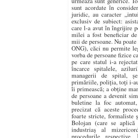
urmează sunt generice. Toa
sunt acordate în conside
juridic, au caracter „int
exclusiv de subiect: asist
care l-a avut în îngrijire 
milei a fost beneficiar de
mii de persoane. Nu poate 
ONG), căci nu permite legi
vorba de persoane fizice ca
pe care statul i-a reject
încarce spitalele, azilur
managerii de spital, șe
primăriile, poliția, toți i-
îi primească; a obține man
de persoane a devenit sim
buletine la foc automat,
precizat că aceste proce
foarte stricte, formaliste 
Bolojan (care se aplică 
industriaș al mizerico
procedurile respective