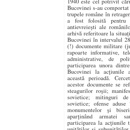
1940 este cel potrivit căr
Bucovinei s-au comportat v
trupele române în retragere
a fost folosită pentru a
antievreiești ale românil
arhivă referitoare la situaț
Bucovinei în intervalul 2
(!) documente militare (j
rapoarte informative, te
administrative, de poli
participarea unora dintr
Bucovinei la acțiunile a
această perioadă. Cercet
acestor documente se ref
steagurilor roșii; manife
sovietice; mitinguri d
sovietice; ofense aduse 
monumentelor și biseri
aparținând armatei sau
participarea la acțiunile
unităților și subunitățilo