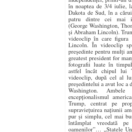
în noaptea de 3/4 iulie,
Dakota de Sud, în a cărui
patru dintre cei mai i
(George Washington, Thom
și Abraham Lincoln). Trum
videoclip în care figura
Lincoln. În videoclip s
președinte pentru mulți an
greatest president for ma
fotografii luate în timpu
astfel încât chipul lui
videoclip, după cel al lu
președintelui a avut loc a
Washington. Ambele 
excepționalismul america
Trump, centrat pe propr
supraviețuirea națiunii a
pur și simplu, cel mai bu
întâmplat vreodată pe
oamenilor”… „Statele Uni