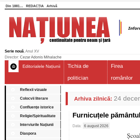
Din 1881…
REDACȚIA
Arhivă
Serie nouă
, Anul XV
Director:
Cezar Adonis Mihalache
Tichia de
Firea
Editorialele Națiunii
politician
românilor
Reflexii vizuale
24 dece
Arhiva zilnică:
Colocvii literare
Confluenţe istorice
Furnicuțele pământu
Religie/Spiritualitate
Interviurile Naţiunii
Data:
6 august 2026
Diaspora
Școa