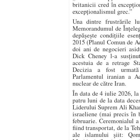
britanicii cred în excepțio
excepționalismul grec.”
Una dintre frustrările 
Memorandumul de Înțelege
depășește condițiile esen
2015 (Planul Comun de Ac
doi ani de negocieri asi
Dick Cheney l-a susținu
acestuia de a retrage S
Decizia a fost urmată
Parlamentul iranian a Ac
nuclear de către Iran.
În data de 4 iulie 2026, l
patru luni de la data dec
Liderului Suprem Ali Kham
israeliene (mai precis în
februarie. Ceremonialul a d
fiind transportat, de la Teh
ale islamului șiit: Qom