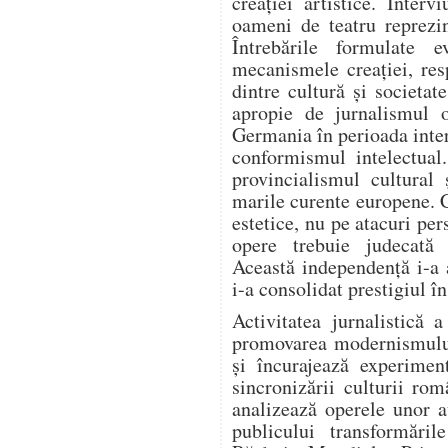
creației artistice. Intervi
oameni de teatru reprezi
Întrebările formulate e
mecanismele creației, resp
dintre cultură și societa
apropie de jurnalismul o
Germania în perioada inter
conformismul intelectual
provincialismul cultural 
marile curente europene. 
estetice, nu pe atacuri per
opere trebuie judecată e
Această independență i-a 
i-a consolidat prestigiul î
Activitatea jurnalistică 
promovarea modernismului.
și încurajează experiment
sincronizării culturii ro
analizează operele unor a
publicului transformări