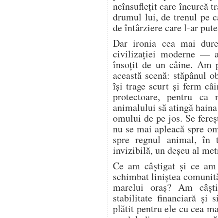
neînsuflețit care încurcă tr
drumul lui, de trenul pe c
de întârziere care l-ar pute
Dar ironia cea mai dure
civilizației moderne — a
însoțit de un câine. Am 
această scenă: stăpânul o
își trage scurt și ferm câi
protectoare, pentru ca 
animalului să atingă haina
omului de pe jos. Se fere
nu se mai apleacă spre o
spre regnul animal, în 
invizibilă, un deșeu al met
Ce am câștigat și ce am
schimbat liniștea comunită
marelui oraș? Am câșt
stabilitate financiară și
plătit pentru ele cu cea