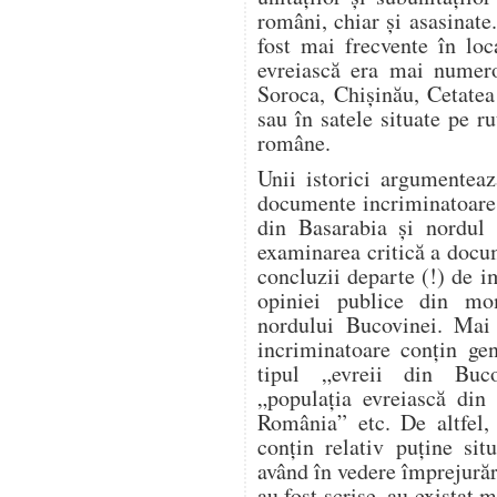
români, chiar și asasinate
fost mai frecvente în loc
evreiască era mai numero
Soroca, Chișinău, Cetatea
sau în satele situate pe ru
române.
Unii istorici argumente
documente incriminatoare re
din Basarabia și nordul 
examinarea critică a docu
concluzii departe (!) de i
opiniei publice din mo
nordului Bucovinei. Mai 
incriminatoare conțin gen
tipul „evreii din Buco
„populația evreiască din 
România” etc. De altfel, 
conțin relativ puține sit
având în vedere împrejură
au fost scrise, au existat m