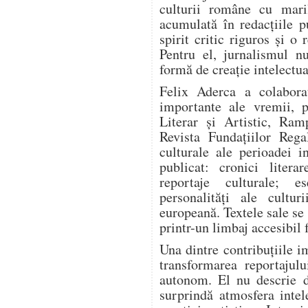
culturii române cu mari
acumulată în redacțiile pu
spirit critic riguros și o
Pentru el, jurnalismul n
formă de creație intelectua
Felix Aderca a colabora
importante ale vremii, p
Literar și Artistic, Ram
Revista Fundațiilor Rega
culturale ale perioadei i
publicat: cronici literar
reportaje culturale; es
personalități ale cultur
europeană. Textele sale se
printr-un limbaj accesibil 
Una dintre contribuțiile i
transformarea reportajulu
autonom. El nu descrie d
surprindă atmosfera intel