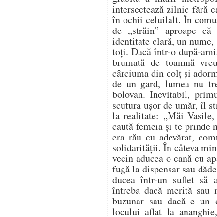
intersectează zilnic fără 
în ochii celuilalt. În comu
de „străin” aproape că
identitate clară, un nume, 
toți. Dacă într-o după-ami
brumată de toamnă vreu
cârciuma din colț și adorm
de un gard, lumea nu tr
bolovan. Inevitabil, prim
scutura ușor de umăr, îl s
la realitate: „Măi Vasile,
caută femeia și te prinde
era rău cu adevărat, com
solidarității. În câteva mi
vecin aducea o cană cu apă
fugă la dispensar sau dădea
ducea într-un suflet să
întreba dacă merită sau n
buzunar sau dacă e un 
locului aflat la ananghie