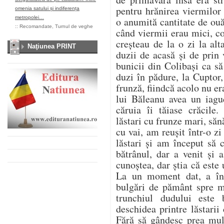
pentru hrănirea viermilor
omenia satului și indiferența
metropolei…
o anumită cantitate de ou
::
Recomandate
,
Turnul de veghe
când viermii erau mici, co
creșteau de la o zi la al
Naţiunea PRINT
duzii de acasă și de prin
bunicii din Colibași ca s
duzi în pădure, la Cuptor
frunză, fiindcă acolo nu er
lui Băleanu avea un iag
căruia îi tăiase crăcile.
lăstari cu frunze mari, săn
cu vai, am reușit într-o z
lăstari și am început să
bătrânul, dar a venit și
cunoștea, dar știa că este u
La un moment dat, a înc
bulgări de pământ spre 
trunchiul dudului este
deschidea printre lăstarii
Fără să gândesc prea mul