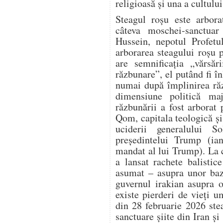
religioasă și una a cultului
Steagul roșu este arbora
câteva moschei-sanctuar 
Hussein, nepotul Profet
arborarea steagului roșu 
are semnificația „vărsăr
răzbunare”, el putând fi în
numai după împlinirea răz
dimensiune politică ma
răzbunării a fost arbora
Qom, capitala teologică și 
uciderii generalului S
președintelui Trump (ia
mandat al lui Trump). La 
a lansat rachete balistic
asumat – asupra unor baz
guvernul irakian asupra o
existe pierderi de vieți 
din 28 februarie 2026 ste
sanctuare șiite din Iran și