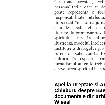
Cu toate acestea, Fel
personalitățile care au d
poate reprezenta o for
responsabilitate intelec
important în istoria jurn
articolele sale, el a co
literare, la promovarea va
spiritului critic în cult
ilustrează modelul intelect
instituție a dialogului și a
scrierilor sale constă t
culturii, în respectul p
jurnalismul autentic trebu
dezvoltarea spirituală a soc
Apel la Dreptate și A
Chiaburu despre Basa
documentele din arhi
Wiesel