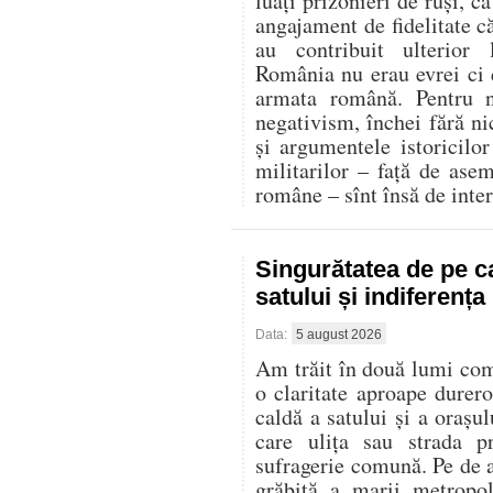
luați prizonieri de ruși, c
angajament de fidelitate că
au contribuit ulterior
România nu erau evrei ci d
armata română. Pentru n
negativism, închei fără ni
și argumentele istoricilor 
militarilor – față de ase
române – sînt însă de inter
Singurătatea de pe c
satului și indiferenț
Data:
5 august 2026
Am trăit în două lumi compl
o claritate aproape durer
caldă a satului și a oraș
care ulița sau strada p
sufragerie comună. Pe de al
grăbită a marii metropo