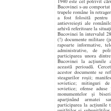
1940 este cel potrivit căr
Bucovinei s-au comportat v
trupele române în retragere
a fost folosită pentru a
antievreiești ale românil
arhivă referitoare la situaț
Bucovinei în intervalul 2
(!) documente militare (j
rapoarte informative, te
administrative, de poli
participarea unora dintr
Bucovinei la acțiunile a
această perioadă. Cercet
acestor documente se ref
steagurilor roșii; manife
sovietice; mitinguri d
sovietice; ofense aduse 
monumentelor și biseri
aparținând armatei sau
participarea la acțiunile
unităților și subunitățilo