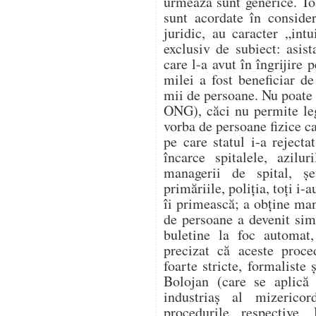
urmează sunt generice. Toa
sunt acordate în conside
juridic, au caracter „int
exclusiv de subiect: asist
care l-a avut în îngrijire 
milei a fost beneficiar de
mii de persoane. Nu poate 
ONG), căci nu permite legi
vorba de persoane fizice ca
pe care statul i-a reject
încarce spitalele, azilur
managerii de spital, șe
primăriile, poliția, toți i-
îi primească; a obține man
de persoane a devenit sim
buletine la foc automat,
precizat că aceste proce
foarte stricte, formaliste 
Bolojan (care se aplică 
industriaș al mizerico
procedurile respective