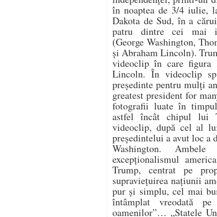
în noaptea de 3/4 iulie,
Dakota de Sud, în a cărui
patru dintre cei mai i
(George Washington, Thom
și Abraham Lincoln). Trum
videoclip în care figura
Lincoln. În videoclip s
președinte pentru mulți an
greatest president for ma
fotografii luate în timpu
astfel încât chipul lui
videoclip, după cel al lu
președintelui a avut loc a
Washington. Ambele 
excepționalismul america
Trump, centrat pe propr
supraviețuirea națiunii a
pur și simplu, cel mai bu
întâmplat vreodată pe
oamenilor”… „Statele Uni