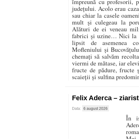
împreună cu profesorii, 
județului. Acolo erau cazaț
sau chiar la casele oamen
mult și culegeau la por
Alături de ei veneau mili
fabrici și uzine… Nici la
lipsit de asemenea co
Mofleniului și Bucovățul
chemați să salvăm recolt
viermi de mătase, iar elevi
fructe de pădure, fructe 
scaieții și sulfina predom
Felix Aderca – ziaris
Data:
6 august 2026
În i
Aderc
roman
Mai 