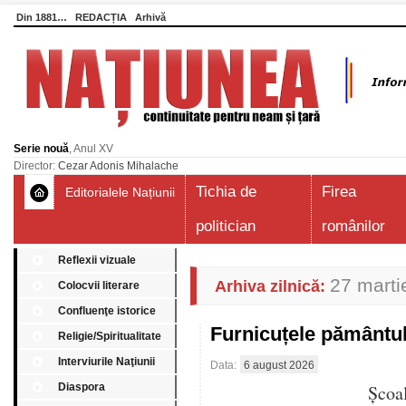
Din 1881…
REDACȚIA
Arhivă
Serie nouă
, Anul XV
Director:
Cezar Adonis Mihalache
Tichia de
Firea
Editorialele Națiunii
politician
românilor
Reflexii vizuale
27 marti
Arhiva zilnică:
Colocvii literare
Confluenţe istorice
Furnicuțele pământu
Religie/Spiritualitate
Interviurile Naţiunii
Data:
6 august 2026
Diaspora
Școa