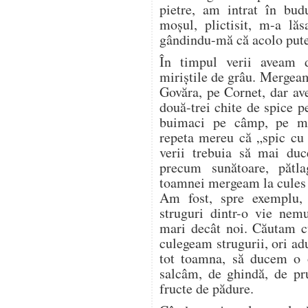
pietre, am intrat în bud
moșul, plictisit, m-a lăs
gândindu-mă că acolo pute
În timpul verii aveam 
miriștile de grâu. Mergea
Govăra, pe Cornet, dar a
două-trei chite de spice p
buimaci pe câmp, pe mir
repeta mereu că „spic cu 
verii trebuia să mai duc
precum sunătoare, pătl
toamnei mergeam la cules d
Am fost, spre exemplu,
struguri dintr-o vie nem
mari decât noi. Căutam cu
culegeam strugurii, ori a
tot toamna, să ducem o o
salcâm, de ghindă, de pr
fructe de pădure.