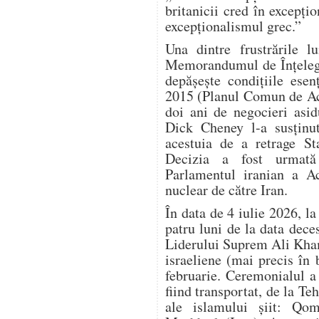
britanicii cred în excepțio
excepționalismul grec.”
Una dintre frustrările 
Memorandumul de Înțelege
depășește condițiile esen
2015 (Planul Comun de Ac
doi ani de negocieri asi
Dick Cheney l-a susținu
acestuia de a retrage S
Decizia a fost urmată
Parlamentul iranian a Ac
nuclear de către Iran.
În data de 4 iulie 2026, l
patru luni de la data dec
Liderului Suprem Ali Kham
israeliene (mai precis în
februarie. Ceremonialul a d
fiind transportat, de la Teh
ale islamului șiit: Qom