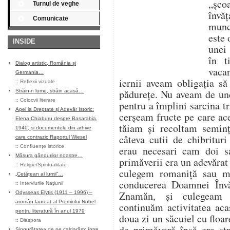
„șco
Turnul de veghe
învăț
Comunicate
munce
este 
INSIDE
unei 
în t
Dialog artistic, România și
vaca
Germania…
iernii aveam obligația s
::
Reflexii vizuale
pădurețe. Nu aveam de un
Străin-n lume, străin acasă…
::
Colocvii literare
pentru a împlini sarcina tr
Apel la Dreptate și Adevăr Istoric:
cerșeam fructe pe care ace
Elena Chiaburu despre Basarabia,
tăiam și recoltam seminț
1940, și documentele din arhive
câteva cutii de chibritur
care contrazic Raportul Wiesel
::
Confluenţe istorice
erau necesari cam doi s
Măsura gândurilor noastre…
primăverii era un adevărat
::
Religie/Spiritualitate
culegem romaniță sau m
„Cetățean al lumii”…
conducerea Doamnei Învă
::
Interviurile Naţiunii
Znamăn, și culegeam 
Odysseas Elytis (1911 – 1996) –
aromân laureat al Premiului Nobel
continuăm activitatea aca
pentru literatură în anul 1979
doua zi un săcuiel cu flo
::
Diaspora
de primăvară însă era st
Singurătatea de pe caldarâm: între