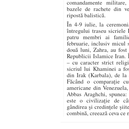
comandamente militare,
bazele de rachete din ve
ripostă balistică.
În 4-9 iulie, la ceremon
întregului traseu sicriele
patru membri ai famili
februarie, inclusiv micul 
două luni, Zahra, au fost 
Republicii Islamice Iran.
– cu caracter strict relig
sicriul lui Khaminei a fo
din Irak (Karbala), de la
Făcând o comparație cu r
americane din Venezuela, 
Abbas Araghchi, spunea: „
este o civilizație de c
gândirea și credințele șii
combină, creează ceva ce n