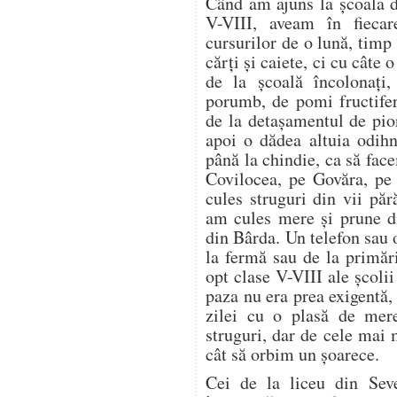
Când am ajuns la școala d
V-VIII, aveam în fieca
cursurilor de o lună, timp
cărți și caiete, ci cu câte
de la școală încolonați,
porumb, de pomi fructifer
de la detașamentul de pion
apoi o dădea altuia odih
până la chindie, ca să f
Covilocea, pe Govăra, pe
cules struguri din vii pă
am cules mere și prune di
din Bârda. Un telefon sau 
la fermă sau de la primări
opt clase V-VIII ale școli
paza nu era prea exigentă, 
zilei cu o plasă de mer
struguri, dar de cele mai
cât să orbim un șoarece.
Cei de la liceu din Seve