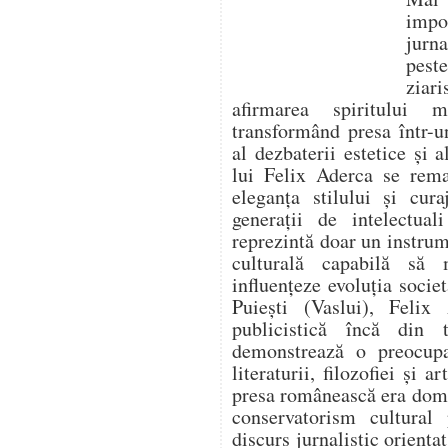
impo
jurna
pest
ziari
afirmarea spiritului 
transformând presa într-un
al dezbaterii estetice și a
lui Felix Aderca se rema
eleganța stilului și cura
generații de intelectua
reprezintă doar un instrume
culturală capabilă să
influențeze evoluția socie
Puiești (Vaslui), Felix 
publicistică încă din t
demonstrează o preocupa
literaturii, filozofiei și 
presa românească era domi
conservatorism cultural
discurs jurnalistic orienta