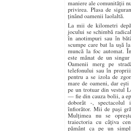
maniere ale comunității n
privirea. Plasa de sigura
ținând oamenii laolaltă.
La mii de kilometri depă
jocului se schimbă radica
în anotimpuri sau în bătă
scumpe care bat la ușă la 
muncă la foc automat. În
este mânat de un singur 
Oamenii merg pe stradă
telefonului sau în proprii
pentru a se izola de zgo
mare de oameni, dar ești 
pe un trotuar din vestul 
— fie din cauza bolii, a ep
doborât -, spectacolul i
înfiorător. Mii de pași gr
Mulțimea nu se oprește.
traiectoria cu câțiva ce
pământ ca pe un simplu