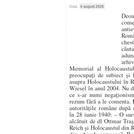
Data:
6 august 2026
Deo
com
antie
Român
ches
căut
aduna
arhi
Memorial al Holocaustulu
preocupați de subiect și 
asupra Holocaustului în 
Wiesel în anul 2004. Nu d
ce s-ar numi negaționism 
rezum fără a le comenta. 
autoritățile române după 
în 28 iunie 1940: – O su
alcătuit de dl Ottmar Traș
Reich și Holocaustul din