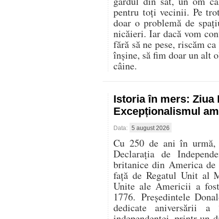
gardul din sat, un om că
pentru toți vecinii. Pe t
doar o problemă de spați
nicăieri. Iar dacă vom con
fără să ne pese, riscăm ca
înșine, să fim doar un alt o
câine.
Istoria în mers: Ziu
Excepționalismul ame
Data:
5 august 2026
Cu 250 de ani în urmă, l
Declarația de Independe
britanice din America de
față de Regatul Unit al 
Unite ale Americii a fos
1776. Președintele Donal
dedicate aniversării 
independenței, printr-un di