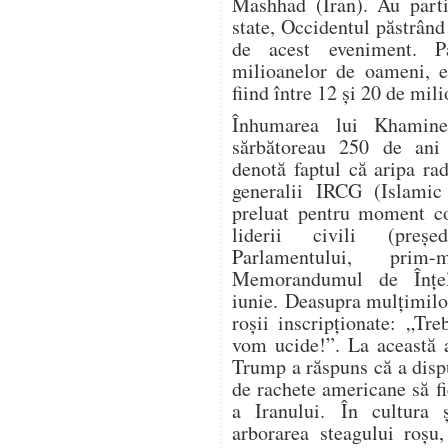
Mashhad (Iran). Au parti
state, Occidentul păstrând
de acest eveniment. P
milioanelor de oameni, es
fiind între 12 și 20 de mil
Înhumarea lui Khamine
sărbătoreau 250 de ani 
denotă faptul că aripa ra
generalii IRCG (Islamic
preluat pentru moment co
liderii civili (președ
Parlamentului, prim-
Memorandumul de Înțe
iunie. Deasupra mulțimilo
roșii inscripționate: „Tr
vom ucide!”. La această a
Trump a răspuns că a dispu
de rachete americane să fi
a Iranului. În cultura ș
arborarea steagului roșu