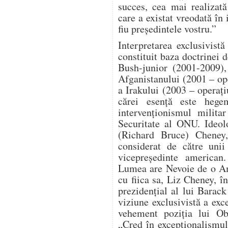
succes, cea mai realizat
care a existat vreodată în 
fiu președintele vostru.”
Interpretarea exclusivist
constituit baza doctrinei d
Bush-junior (2001-2009),
Afganistanului (2001 – o
a Irakului (2003 – operaț
cărei esență este hege
intervenționismul milita
Securitate al ONU. Ideol
(Richard Bruce) Cheney, 
considerat de către unii
vicepreședinte american
Lumea are Nevoie de o Am
cu fiica sa, Liz Cheney, î
prezidențial al lui Bara
viziune exclusivistă a ex
vehement poziția lui Ob
„Cred în excepționalismu