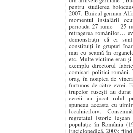
din arhivele germane”, Buc
pentru studierea holocau
2007. Etnicul german Alfr
momentul instalării ocup
perioada 27 iunie – 25 i
retragerea românilor… ev
demonstrații că ei sunt
constituiți în grupuri în
mai cu seamă în organele 
etc. Multe victime erau și 
exemplu directorul fabri
comisari politici români. 
oraș, în noaptea de vineri
furtunos de către evrei. F
trupelor rusești au durat 
evreii au jucat rolul pr
spuneau aceasta cu uimir
localnicilor». – Consemnă
regretatul istoric ieșe
populație în România (19
Enciclopedică, 2003; fiind