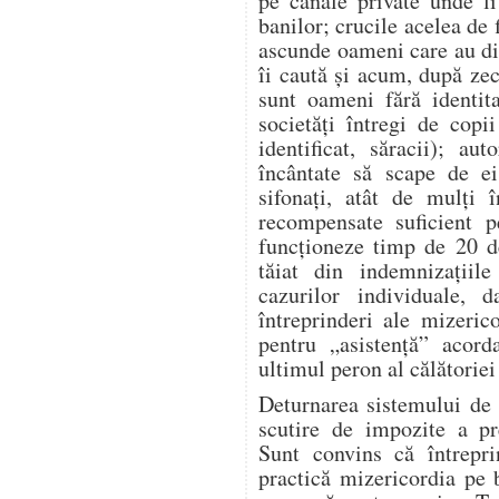
pe canale private unde l
banilor; crucile acelea de 
ascunde oameni care au dis
îi caută și acum, după zeci
sunt oameni fără identita
societăți întregi de copi
identificat, săracii); aut
încântate să scape de ei
sifonați, atât de mulți î
recompensate suficient p
funcționeze timp de 20 d
tăiat din indemnizațiile
cazurilor individuale, 
întreprinderi ale mizeric
pentru „asistență” acor
ultimul peron al călătoriei 
Deturnarea sistemului de 
scutire de impozite a pre
Sunt convins că întrepr
practică mizericordia pe 