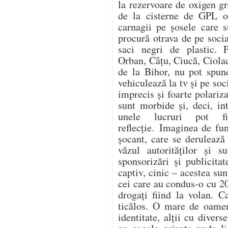
la rezervoare de oxigen gr
de la cisterne de GPL op
carnagii pe șosele care s
procură otrava de pe soc
saci negri de plastic. 
Orban, Câțu, Ciucă, Ciol
de la Bihor, nu pot spune
vehiculează la tv și pe soc
imprecis și foarte polariza
sunt morbide și, deci, in
unele lucruri pot f
reflecție. Imaginea de fu
șocant, care se derulează
văzul autorităților și s
sponsorizări și publicitat
captiv, cinic – acestea su
cei care au condus-o cu 20
drogați fiind la volan. C
ticălos. O mare de oamen
identitate, alții cu divers