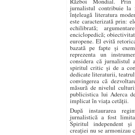
Război Mondial. Prin a
jurnalistul contribuie l
înțeleagă literatura mode
este caracterizată prin: el
echilibrată; argumentar
enciclopedică; obiectivitat
europene. El evită retoric
bazată pe fapte și exem
reprezenta un instrume
considera că jurnalistul 
spiritul critic și de a co
dedicate literaturii, teatrul
convingerea că dezvoltar
măsură de nivelul culturi
publicistica lui Aderca d
implicat în viața cetății.
După instaurarea regim
jurnalistică a fost limit
Spiritul independent și
creației nu se armonizau c