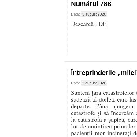
Numărul 788
Data:
5 august 2026
Descarcă PDF
Întreprinderile „mile
Data:
5 august 2026
Suntem țara catastrofelor 
sudează al doilea, care las
departe. Până ajungem 
catastrofe și să încercăm 
la catastrofa a șaptea, ca
loc de amintirea primelor
pacienții mor incinerați d