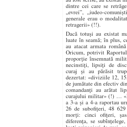
dintre cei care se retrăg
„evrei”, „iudeo-comuniș
generale erau o modalita
retragerii» (!!).
Dacă totuși au existat ma
luate în seamă; în plus, ce
au atacat armata română 
Oricum, potrivit Raportul
proporție însemnată milit
necinstiți, lipsiți de dis
curaj și au părăsit trup
dezertat: «diviziile 12, 1
de jumătate din efectiv di
comandanți au arătat lip
curajului militar» (!) … 
a 3-a și a 4-a raportau ur
26 de subofițeri, 48 629
morți: cinci ofițeri, șa
diferența, se subînțelege