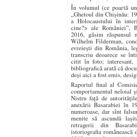
În volumul (ce poartă un
„Ghetoul din Chișinău: 1
a Holocaustului în inter
cine?> ale României”, B
2016, găsim răspunsul m
Wilhelm Filderman, condu
evreiești din România, le
transcriu deoarece se înt
citit în foto; interesan
bibliografică arată că doc
deși aici a fost emis, desig
Raportul final al Comisi
comportamentul neloial și 
Nistru față de autorităț
anexării Basarabiei în 1
numeroase, dar sînt falsuri
menite să ascundă lași
retragerii din Basara
istoriografia românească 