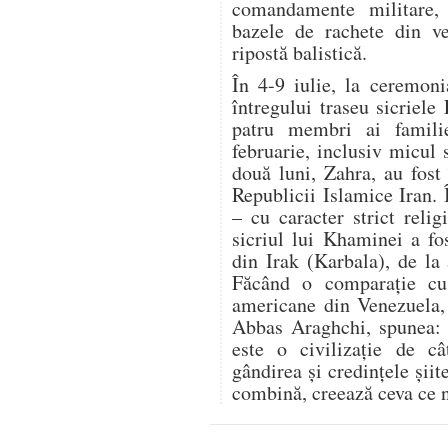
comandamente militare,
bazele de rachete din ve
ripostă balistică.
În 4-9 iulie, la ceremon
întregului traseu sicriele
patru membri ai famili
februarie, inclusiv micul 
două luni, Zahra, au fost 
Republicii Islamice Iran.
– cu caracter strict relig
sicriul lui Khaminei a fo
din Irak (Karbala), de la
Făcând o comparație cu r
americane din Venezuela, 
Abbas Araghchi, spunea: „
este o civilizație de c
gândirea și credințele șii
combină, creează ceva ce n