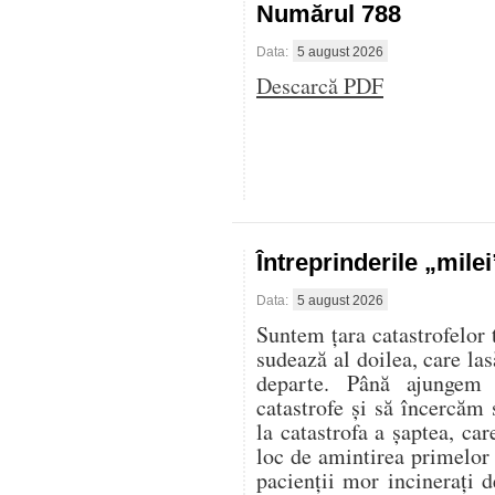
Numărul 788
Data:
5 august 2026
Descarcă PDF
Întreprinderile „mile
Data:
5 august 2026
Suntem țara catastrofelor 
sudează al doilea, care las
departe. Până ajungem 
catastrofe și să încercăm 
la catastrofa a șaptea, ca
loc de amintirea primelor
pacienții mor incinerați d