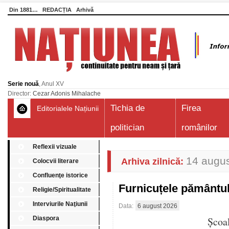
Din 1881…
REDACȚIA
Arhivă
Serie nouă
, Anul XV
Director:
Cezar Adonis Mihalache
Tichia de
Firea
Editorialele Națiunii
politician
românilor
Reflexii vizuale
14 augu
Arhiva zilnică:
Colocvii literare
Confluenţe istorice
Furnicuțele pământu
Religie/Spiritualitate
Interviurile Naţiunii
Data:
6 august 2026
Diaspora
Școa