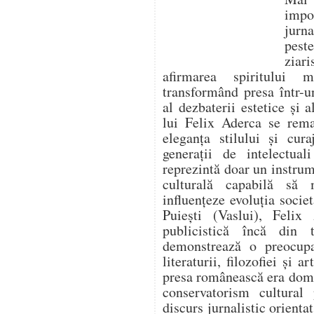
impo
jurna
pest
ziari
afirmarea spiritului 
transformând presa într-un
al dezbaterii estetice și a
lui Felix Aderca se rema
eleganța stilului și cura
generații de intelectua
reprezintă doar un instrume
culturală capabilă să
influențeze evoluția socie
Puiești (Vaslui), Felix 
publicistică încă din t
demonstrează o preocupa
literaturii, filozofiei și 
presa românească era domi
conservatorism cultural
discurs jurnalistic orienta