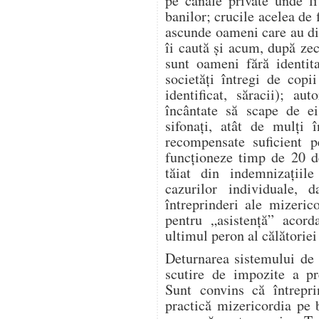
pe canale private unde l
banilor; crucile acelea de 
ascunde oameni care au dis
îi caută și acum, după zeci
sunt oameni fără identita
societăți întregi de copi
identificat, săracii); aut
încântate să scape de ei
sifonați, atât de mulți î
recompensate suficient p
funcționeze timp de 20 d
tăiat din indemnizațiile
cazurilor individuale, 
întreprinderi ale mizeric
pentru „asistență” acor
ultimul peron al călătoriei 
Deturnarea sistemului de 
scutire de impozite a pre
Sunt convins că întrepr
practică mizericordia pe 