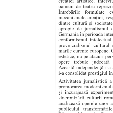
creației artistice. Intervi
oameni de teatru reprezi
Întrebările formulate e
mecanismele creației, resp
dintre cultură și societa
apropie de jurnalismul o
Germania în perioada inter
conformismul intelectual
provincialismul cultural 
marile curente europene. 
estetice, nu pe atacuri per
opere trebuie judecată e
Această independență i-a 
i-a consolidat prestigiul î
Activitatea jurnalistică 
promovarea modernismului.
și încurajează experiment
sincronizării culturii ro
analizează operele unor a
publicului transformări