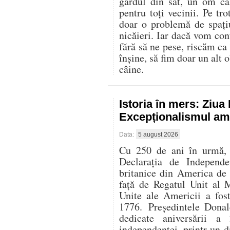
gardul din sat, un om că
pentru toți vecinii. Pe t
doar o problemă de spați
nicăieri. Iar dacă vom con
fără să ne pese, riscăm ca
înșine, să fim doar un alt o
câine.
Istoria în mers: Ziu
Excepționalismul ame
Data:
5 august 2026
Cu 250 de ani în urmă, l
Declarația de Independe
britanice din America de
față de Regatul Unit al 
Unite ale Americii a fos
1776. Președintele Donal
dedicate aniversării 
independenței, printr-un di