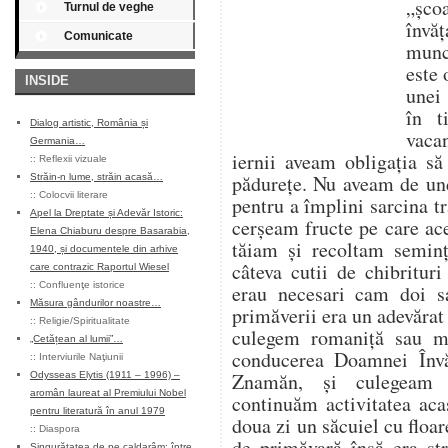
„șco
Turnul de veghe
învăț
Comunicate
munce
este 
INSIDE
unei 
în t
Dialog artistic, România și
vaca
Germania…
iernii aveam obligația s
::
Reflexii vizuale
pădurețe. Nu aveam de un
Străin-n lume, străin acasă…
::
Colocvii literare
pentru a împlini sarcina tr
Apel la Dreptate și Adevăr Istoric:
cerșeam fructe pe care ace
Elena Chiaburu despre Basarabia,
tăiam și recoltam seminț
1940, și documentele din arhive
câteva cutii de chibritur
care contrazic Raportul Wiesel
::
Confluenţe istorice
erau necesari cam doi s
Măsura gândurilor noastre…
primăverii era un adevărat
::
Religie/Spiritualitate
culegem romaniță sau m
„Cetățean al lumii”…
conducerea Doamnei Învă
::
Interviurile Naţiunii
Znamăn, și culegeam 
Odysseas Elytis (1911 – 1996) –
aromân laureat al Premiului Nobel
continuăm activitatea aca
pentru literatură în anul 1979
doua zi un săcuiel cu flo
::
Diaspora
de primăvară însă era st
Singurătatea de pe caldarâm: între