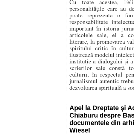
Cu toate acestea, Fel
personalitățile care au d
poate reprezenta o for
responsabilitate intelec
important în istoria jurn
articolele sale, el a co
literare, la promovarea va
spiritului critic în cult
ilustrează modelul intelect
instituție a dialogului și a
scrierilor sale constă t
culturii, în respectul p
jurnalismul autentic trebu
dezvoltarea spirituală a soc
Apel la Dreptate și A
Chiaburu despre Basa
documentele din arhi
Wiesel