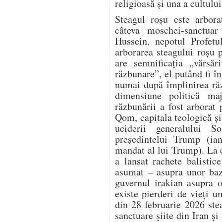
religioasă și una a cultului
Steagul roșu este arbora
câteva moschei-sanctuar 
Hussein, nepotul Profet
arborarea steagului roșu 
are semnificația „vărsăr
răzbunare”, el putând fi în
numai după împlinirea răz
dimensiune politică ma
răzbunării a fost arbora
Qom, capitala teologică și 
uciderii generalului S
președintelui Trump (ia
mandat al lui Trump). La 
a lansat rachete balistic
asumat – asupra unor baz
guvernul irakian asupra o
existe pierderi de vieți 
din 28 februarie 2026 ste
sanctuare șiite din Iran și