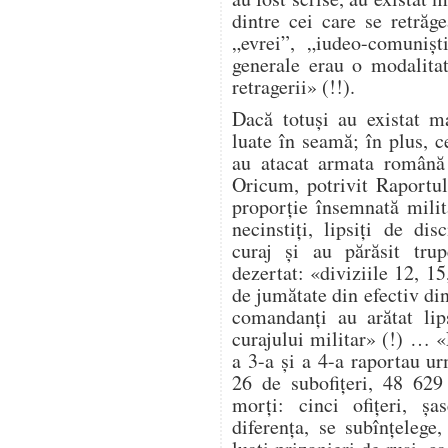
dintre cei care se retrăg
„evrei”, „iudeo-comuniș
generale erau o modalita
retragerii» (!!).
Dacă totuși au existat ma
luate în seamă; în plus, ce
au atacat armata română 
Oricum, potrivit Raportul
proporție însemnată milit
necinstiți, lipsiți de dis
curaj și au părăsit trup
dezertat: «diviziile 12, 1
de jumătate din efectiv di
comandanți au arătat lip
curajului militar» (!) … 
a 3-a și a 4-a raportau ur
26 de subofițeri, 48 629
morți: cinci ofițeri, șa
diferența, se subînțelege