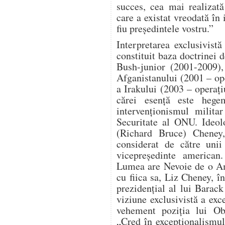
succes, cea mai realizat
care a existat vreodată în 
fiu președintele vostru.”
Interpretarea exclusivist
constituit baza doctrinei d
Bush-junior (2001-2009),
Afganistanului (2001 – o
a Irakului (2003 – operaț
cărei esență este hege
intervenționismul milita
Securitate al ONU. Ideol
(Richard Bruce) Cheney, 
considerat de către unii
vicepreședinte american
Lumea are Nevoie de o Am
cu fiica sa, Liz Cheney, î
prezidențial al lui Bara
viziune exclusivistă a ex
vehement poziția lui Ob
„Cred în excepționalismu