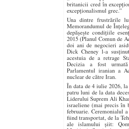
britanicii cred în excepțio
excepționalismul grec.”
Una dintre frustrările 
Memorandumul de Înțelege
depășește condițiile esen
2015 (Planul Comun de Ac
doi ani de negocieri asi
Dick Cheney l-a susținu
acestuia de a retrage S
Decizia a fost urmată
Parlamentul iranian a Ac
nuclear de către Iran.
În data de 4 iulie 2026, l
patru luni de la data dec
Liderului Suprem Ali Kham
israeliene (mai precis în
februarie. Ceremonialul a d
fiind transportat, de la Teh
ale islamului șiit: Qom