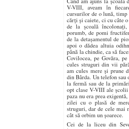
Când am ajuns la școala d
V-VIII, aveam în fieca
cursurilor de o lună, timp
cărți și caiete, ci cu câte
de la școală încolonați,
porumb, de pomi fructifer
de la detașamentul de pion
apoi o dădea altuia odih
până la chindie, ca să f
Covilocea, pe Govăra, pe
cules struguri din vii pă
am cules mere și prune di
din Bârda. Un telefon sau 
la fermă sau de la primări
opt clase V-VIII ale școli
paza nu era prea exigentă, 
zilei cu o plasă de mer
struguri, dar de cele mai
cât să orbim un șoarece.
Cei de la liceu din Seve