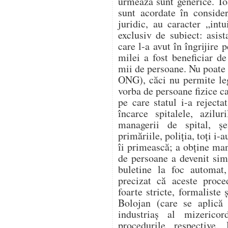
urmează sunt generice. Toa
sunt acordate în conside
juridic, au caracter „int
exclusiv de subiect: asist
care l-a avut în îngrijire 
milei a fost beneficiar de
mii de persoane. Nu poate 
ONG), căci nu permite legi
vorba de persoane fizice ca
pe care statul i-a reject
încarce spitalele, azilur
managerii de spital, șe
primăriile, poliția, toți i-
îi primească; a obține man
de persoane a devenit sim
buletine la foc automat,
precizat că aceste proce
foarte stricte, formaliste 
Bolojan (care se aplică 
industriaș al mizerico
procedurile respective