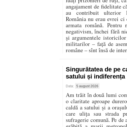
luați prizonieri de ruși, c
angajament de fidelitate că
au contribuit ulterior
România nu erau evrei ci d
armata română. Pentru n
negativism, închei fără ni
și argumentele istoricilor 
militarilor – față de ase
române – sînt însă de inter
Singurătatea de pe c
satului și indiferenț
Data:
5 august 2026
Am trăit în două lumi compl
o claritate aproape durer
caldă a satului și a oraș
care ulița sau strada p
sufragerie comună. Pe de al
grăbită a marii metropo