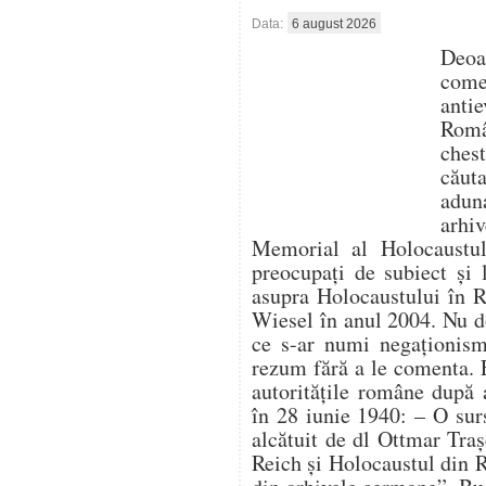
Data:
6 august 2026
Deo
com
antie
Român
ches
căut
aduna
arhi
Memorial al Holocaustulu
preocupați de subiect și 
asupra Holocaustului în 
Wiesel în anul 2004. Nu d
ce s-ar numi negaționism 
rezum fără a le comenta. 
autoritățile române după 
în 28 iunie 1940: – O su
alcătuit de dl Ottmar Traș
Reich și Holocaustul din