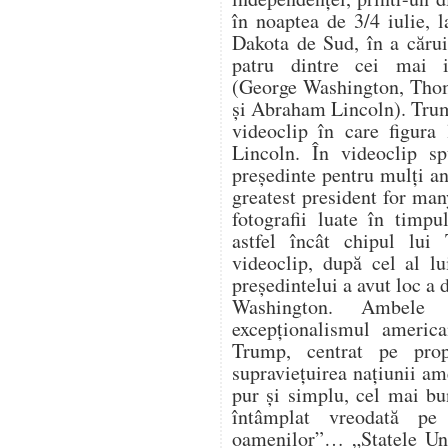
în noaptea de 3/4 iulie,
Dakota de Sud, în a cărui
patru dintre cei mai i
(George Washington, Thom
și Abraham Lincoln). Trum
videoclip în care figura
Lincoln. În videoclip s
președinte pentru mulți an
greatest president for ma
fotografii luate în timpu
astfel încât chipul lui
videoclip, după cel al lu
președintelui a avut loc a
Washington. Ambele 
excepționalismul america
Trump, centrat pe propr
supraviețuirea națiunii a
pur și simplu, cel mai bu
întâmplat vreodată pe
oamenilor”… „Statele Uni