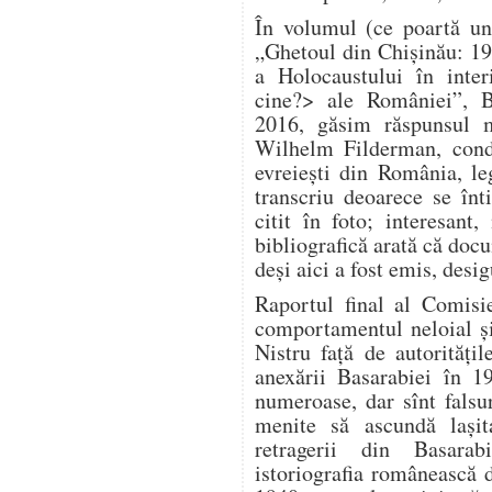
În volumul (ce poartă un
„Ghetoul din Chișinău: 1
a Holocaustului în inter
cine?> ale României”, B
2016, găsim răspunsul m
Wilhelm Filderman, condu
evreiești din România, le
transcriu deoarece se înt
citit în foto; interesan
bibliografică arată că doc
deși aici a fost emis, desig
Raportul final al Comisi
comportamentul neloial și 
Nistru față de autorităț
anexării Basarabiei în 1
numeroase, dar sînt falsuri
menite să ascundă lași
retragerii din Basara
istoriografia românească 