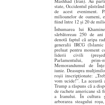
Mashhad (Iran). Au parti
state, Occidentul păstrând
de acest eveniment. P
milioanelor de oameni, es
fiind între 12 și 20 de mil
Înhumarea lui Khamine
sărbătoreau 250 de ani 
denotă faptul că aripa ra
generalii IRCG (Islamic
preluat pentru moment co
liderii civili (președ
Parlamentului, prim-
Memorandumul de Înțe
iunie. Deasupra mulțimilo
roșii inscripționate: „Tr
vom ucide!”. La această a
Trump a răspuns că a dispu
de rachete americane să fi
a Iranului. În cultura ș
arborarea steagului roșu