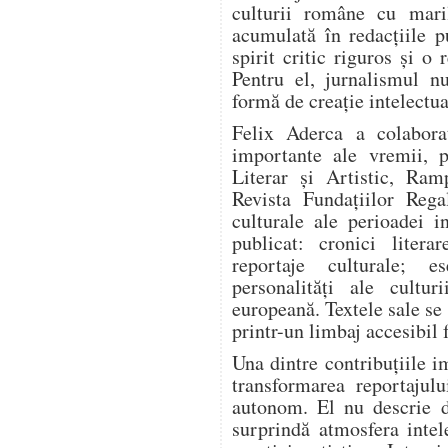
culturii române cu mari
acumulată în redacțiile pu
spirit critic riguros și o
Pentru el, jurnalismul n
formă de creație intelectua
Felix Aderca a colabora
importante ale vremii, p
Literar și Artistic, Ram
Revista Fundațiilor Rega
culturale ale perioadei i
publicat: cronici literar
reportaje culturale; es
personalități ale cultur
europeană. Textele sale se
printr-un limbaj accesibil 
Una dintre contribuțiile i
transformarea reportajulu
autonom. El nu descrie d
surprindă atmosfera intel