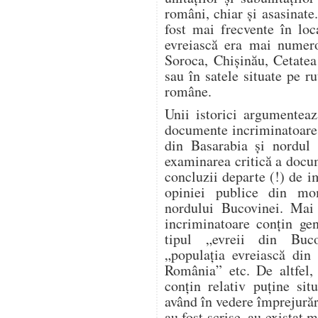
români, chiar și asasinate
fost mai frecvente în loc
evreiască era mai numero
Soroca, Chișinău, Cetatea
sau în satele situate pe ru
române.
Unii istorici argumente
documente incriminatoare re
din Basarabia și nordul 
examinarea critică a docu
concluzii departe (!) de i
opiniei publice din mo
nordului Bucovinei. Mai 
incriminatoare conțin gen
tipul „evreii din Buco
„populația evreiască din 
România” etc. De altfel, 
conțin relativ puține sit
având în vedere împrejură
au fost scrise, au existat m