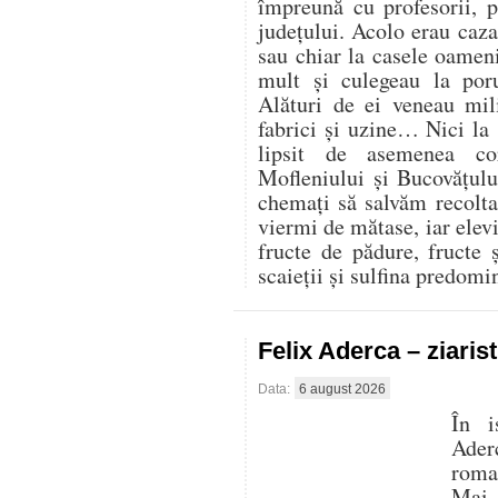
împreună cu profesorii, 
județului. Acolo erau cazaț
sau chiar la casele oamen
mult și culegeau la por
Alături de ei veneau mili
fabrici și uzine… Nici la
lipsit de asemenea co
Mofleniului și Bucovățul
chemați să salvăm recolt
viermi de mătase, iar elevi
fructe de pădure, fructe 
scaieții și sulfina predom
Felix Aderca – ziaris
Data:
6 august 2026
În i
Aderc
roman
Mai 