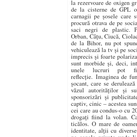
la rezervoare de oxigen gr
de la cisterne de GPL op
carnagii pe șosele care s
procură otrava de pe soc
saci negri de plastic. 
Orban, Câțu, Ciucă, Ciol
de la Bihor, nu pot spune
vehiculează la tv și pe soc
imprecis și foarte polariza
sunt morbide și, deci, in
unele lucruri pot f
reflecție. Imaginea de fu
șocant, care se derulează
văzul autorităților și s
sponsorizări și publicitat
captiv, cinic – acestea su
cei care au condus-o cu 20
drogați fiind la volan. C
ticălos. O mare de oamen
identitate, alții cu divers