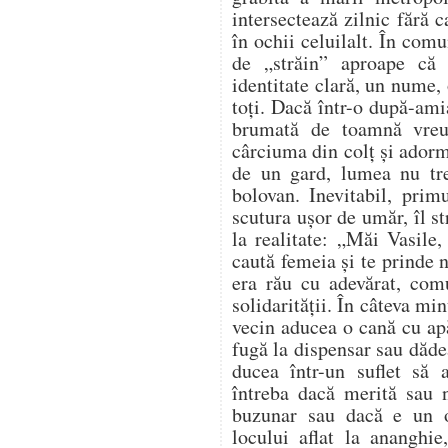
intersectează zilnic fără 
în ochii celuilalt. În comu
de „străin” aproape că
identitate clară, un nume, 
toți. Dacă într-o după-ami
brumată de toamnă vreu
cârciuma din colț și adorm
de un gard, lumea nu tr
bolovan. Inevitabil, prim
scutura ușor de umăr, îl s
la realitate: „Măi Vasile,
caută femeia și te prinde
era rău cu adevărat, com
solidarității. În câteva mi
vecin aducea o cană cu apă
fugă la dispensar sau dădea
ducea într-un suflet să
întreba dacă merită sau n
buzunar sau dacă e un 
locului aflat la ananghie