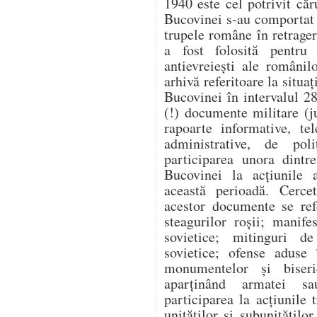
1940 este cel potrivit căr
Bucovinei s-au comportat v
trupele române în retragere
a fost folosită pentru a
antievreiești ale românil
arhivă referitoare la situaț
Bucovinei în intervalul 2
(!) documente militare (j
rapoarte informative, te
administrative, de poli
participarea unora dintr
Bucovinei la acțiunile a
această perioadă. Cercet
acestor documente se ref
steagurilor roșii; manife
sovietice; mitinguri d
sovietice; ofense aduse 
monumentelor și biseri
aparținând armatei sau
participarea la acțiunile
unităților și subunitățilo