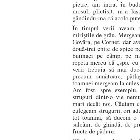
pietre, am intrat în bud
moșul, plictisit, m-a lăs
gândindu-mă că acolo pute
În timpul verii aveam 
miriștile de grâu. Mergea
Govăra, pe Cornet, dar a
două-trei chite de spice p
buimaci pe câmp, pe mir
repeta mereu că „spic cu 
verii trebuia să mai duc
precum sunătoare, pătl
toamnei mergeam la cules d
Am fost, spre exemplu,
struguri dintr-o vie nem
mari decât noi. Căutam cu
culegeam strugurii, ori a
tot toamna, să ducem o o
salcâm, de ghindă, de pr
fructe de pădure.