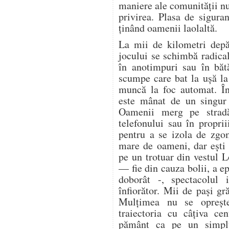
maniere ale comunității n
privirea. Plasa de sigura
ținând oamenii laolaltă.
La mii de kilometri depă
jocului se schimbă radica
în anotimpuri sau în bătă
scumpe care bat la ușă la 
muncă la foc automat. În
este mânat de un singur 
Oamenii merg pe stradă
telefonului sau în proprii
pentru a se izola de zgo
mare de oameni, dar ești 
pe un trotuar din vestul 
— fie din cauza bolii, a ep
doborât -, spectacolul i
înfiorător. Mii de pași gr
Mulțimea nu se oprește.
traiectoria cu câțiva ce
pământ ca pe un simplu