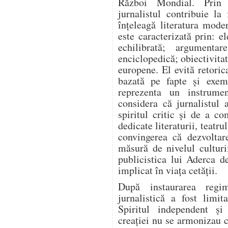
Război Mondial. Prin a
jurnalistul contribuie l
înțeleagă literatura mode
este caracterizată prin: el
echilibrată; argumentar
enciclopedică; obiectivitat
europene. El evită retoric
bazată pe fapte și exem
reprezenta un instrume
considera că jurnalistul 
spiritul critic și de a co
dedicate literaturii, teatrul
convingerea că dezvoltar
măsură de nivelul culturi
publicistica lui Aderca d
implicat în viața cetății.
După instaurarea regim
jurnalistică a fost limit
Spiritul independent și
creației nu se armonizau c