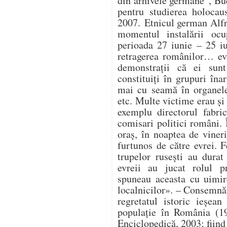
din arhivele germane”, Buc
pentru studierea holocau
2007. Etnicul german Alfr
momentul instalării ocup
perioada 27 iunie – 25 i
retragerea românilor… ev
demonstrații că ei sunt
constituiți în grupuri în
mai cu seamă în organele 
etc. Multe victime erau și 
exemplu directorul fabri
comisari politici români. 
oraș, în noaptea de vineri
furtunos de către evrei. F
trupelor rusești au durat 
evreii au jucat rolul pr
spuneau aceasta cu uimir
localnicilor». – Consemnă
regretatul istoric ieșe
populație în România (19
Enciclopedică, 2003; fiind