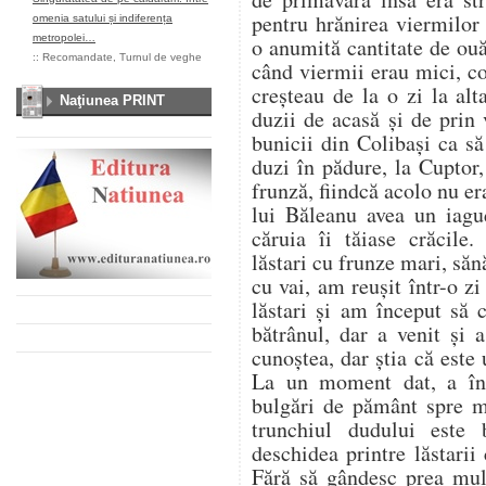
pentru hrănirea viermilor
omenia satului și indiferența
metropolei…
o anumită cantitate de ou
::
Recomandate
,
Turnul de veghe
când viermii erau mici, co
creșteau de la o zi la al
Naţiunea PRINT
duzii de acasă și de prin
bunicii din Colibași ca s
duzi în pădure, la Cuptor
frunză, fiindcă acolo nu er
lui Băleanu avea un iag
căruia îi tăiase crăcile.
lăstari cu frunze mari, săn
cu vai, am reușit într-o z
lăstari și am început să
bătrânul, dar a venit și
cunoștea, dar știa că este u
La un moment dat, a înc
bulgări de pământ spre 
trunchiul dudului este
deschidea printre lăstarii
Fără să gândesc prea mul