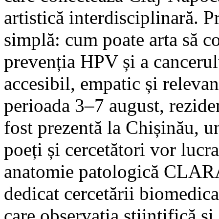
artistică interdisciplinară. 
simplă: cum poate arta să co
prevenția HPV și a cancerul
accesibil, empatic și relevan
perioada 3–7 august, rezidenț
fost prezentă la Chișinău, un
poeți și cercetători vor luc
anatomie patologică CLARA.
dedicat cercetării biomedica
care observația științifică și