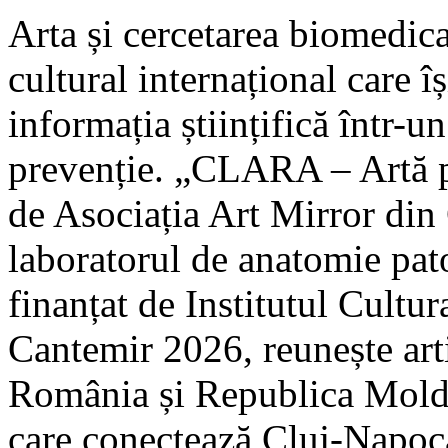
Arta și cercetarea biomedica
cultural internațional care 
informația științifică într-u
prevenție. „CLARA – Artă p
de Asociația Art Mirror din
laboratorul de anatomie p
finanțat de Institutul Cult
Cantemir 2026, reunește arti
România și Republica Moldov
care conectează Cluj-Napoca