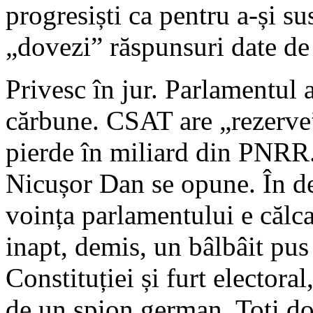
progresiști ca pentru a-și su
„dovezi” răspunsuri date de
Privesc în jur. Parlamentul 
cărbune. CSAT are „rezerve
pierde în miliard din PNRR.
Nicușor Dan se opune. În d
voința parlamentului e călca
inapt, demis, un bâlbâit pus
Constituției și furt electora
de un spion german. Toți do