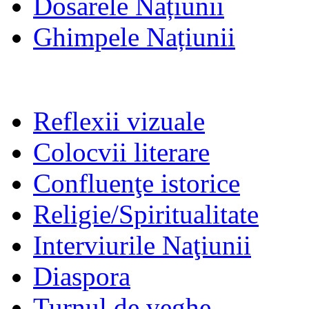
Dosarele Națiunii
Ghimpele Națiunii
Reflexii vizuale
Colocvii literare
Confluenţe istorice
Religie/Spiritualitate
Interviurile Naţiunii
Diaspora
Turnul de veghe