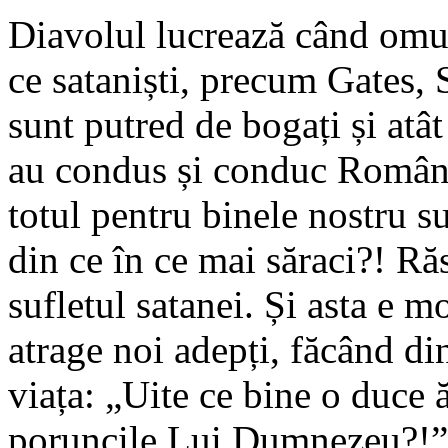
Diavolul lucrează când omu
ce sataniști, precum Gates, 
sunt putred de bogați și atât
au condus și conduc Români
totul pentru binele nostru s
din ce în ce mai săraci?! R
sufletul satanei. Și asta e m
atrage noi adepți, făcând di
viața: „Uite ce bine o duce ă
poruncile Lui Dumnezeu?!”.