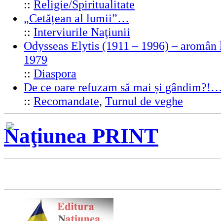
::
Religie/Spiritualitate
„Cetățean al lumii”…
::
Interviurile Naţiunii
Odysseas Elytis (1911 – 1996) – aromân l
1979
::
Diaspora
De ce oare refuzam să mai și gândim?!
::
Recomandate
,
Turnul de veghe
Naţiunea PRINT