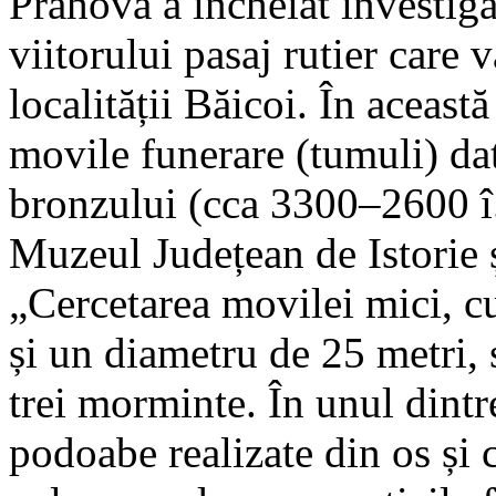
Prahova a încheiat investiga
viitorului pasaj rutier care
localității Băicoi. În aceast
movile funerare (tumuli) da
bronzului (cca 3300–2600 î
Muzeul Județean de Istorie 
„Cercetarea movilei mici, c
și un diametru de 25 metri, s
trei morminte. În unul dintr
podoabe realizate din os și c