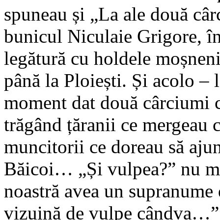
spuneau și „La ale două câ
bunicul Niculaie Grigore, î
legătură cu holdele moșneni
până la Ploiești. Și acolo – 
moment dat două cârciumi ca
trăgând țăranii ce mergeau c
muncitorii ce doreau să aju
Băicoi… „Și vulpea?” nu mă
noastră avea un supranume d
vizuină de vulpe cândva…”. 