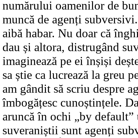
numărului oamenilor de bună
muncă de agenți subversivi. 
aibă habar. Nu doar că îngh
dau și altora, distrugând su
imaginează pe ei înșiși deșt
sa știe ca lucrează la greu p
am gândit să scriu despre ag
îmbogățesc cunoștințele. Da
aruncă în ochi „by default”
suveraniștii sunt agenți subv