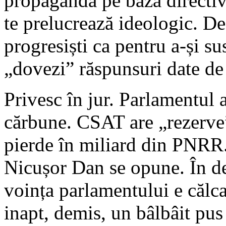
propagandă pe baza directiv
te prelucrează ideologic. De 
progresiști ca pentru a-și su
„dovezi” răspunsuri date de
Privesc în jur. Parlamentul 
cărbune. CSAT are „rezerve
pierde în miliard din PNRR.
Nicușor Dan se opune. În d
voința parlamentului e călca
inapt, demis, un bâlbâit pus