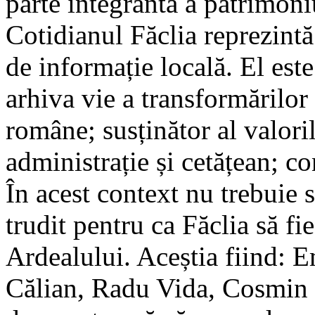
parte integrantă a patrimon
Cotidianul Făclia reprezintă
de informație locală. El este
arhiva vie a transformărilor
române; susținător al valori
administrație și cetățean; c
În acest context nu trebuie s
trudit pentru ca Făclia să fi
Ardealului. Aceștia fiind: E
Călian, Radu Vida, Cosmin 