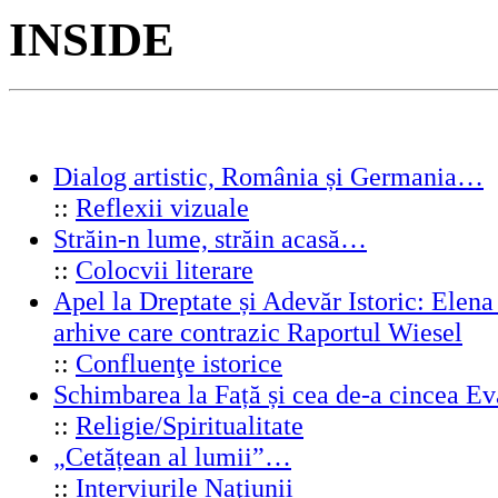
INSIDE
Dialog artistic, România și Germania…
::
Reflexii vizuale
Străin-n lume, străin acasă…
::
Colocvii literare
Apel la Dreptate și Adevăr Istoric: Elen
arhive care contrazic Raportul Wiesel
::
Confluenţe istorice
Schimbarea la Față și cea de-a cincea 
::
Religie/Spiritualitate
„Cetățean al lumii”…
::
Interviurile Naţiunii