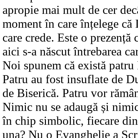
apropie mai mult de cer decâ
moment în care înțelege că
care crede. Este o prezență 
aici s-a născut întrebarea c
Noi spunem că există patru
Patru au fost insuflate de D
de Biserică. Patru vor rămân
Nimic nu se adaugă și nimic
în chip simbolic, fiecare din
una? Nu o Evanghelie a Scrip