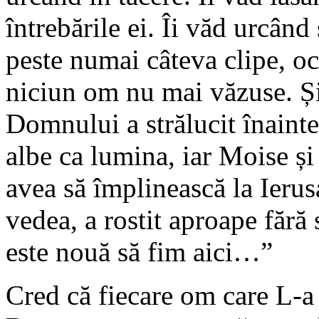
întrebările ei. Îi văd urcând
peste numai câteva clipe, oc
niciun om nu mai văzuse. Și
Domnului a strălucit înainte
albe ca lumina, iar Moise și
avea să împlinească la Ierus
vedea, a rostit aproape făr
este nouă să fim aici…”
Cred că fiecare om care L-a 