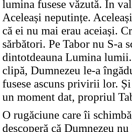
lumina fusese văzută. În val
Aceleași neputințe. Aceleași
că ei nu mai erau aceiași. Cr
sărbători. Pe Tabor nu S-a s
dintotdeauna Lumina lumii. 
clipă, Dumnezeu le-a îngădu
fusese ascuns privirii lor. Și
un moment dat, propriul Ta
O rugăciune care îi schimbă
descoperă că Dumnezeu nu l-a