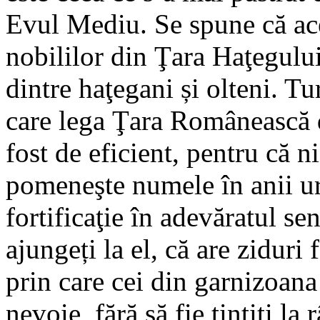
Evul Mediu. Se spune că aces
nobililor din Ţara Haţegulu
dintre haţegani și olteni. 
care lega Ţara Românească d
fost de eficient, pentru că 
pomeneşte numele în anii ur
fortificaţie în adevăratul se
ajungeți la el, că are ziduri 
prin care cei din garnizoana
nevoie, fără să fie ţintiţi la 