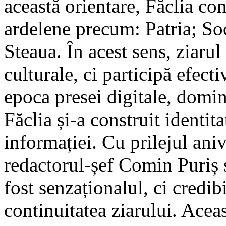
această orientare, Făclia con
ardelene precum: Patria; So
Steaua. În acest sens, ziaru
culturale, ci participă efecti
epoca presei digitale, domin
Făclia și-a construit identita
informației. Cu prilejul aniv
redactorul-șef Comin Puriș s
fost senzaționalul, ci credibi
continuitatea ziarului. Acea