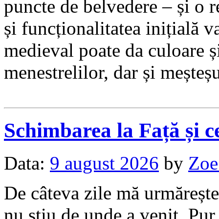
puncte de belvedere – și o 
și funcționalitatea inițială va
medieval poate da culoare și
menestrelilor, dar și meșteșu
Schimbarea la Față și 
Data:
9 august 2026
by
Zoe
De câteva zile mă urmărește
nu știu de unde a venit. Pur 