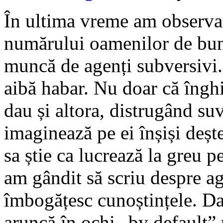
În ultima vreme am observat 
numărului oamenilor de bună
muncă de agenți subversivi. 
aibă habar. Nu doar că îngh
dau și altora, distrugând su
imaginează pe ei înșiși deșt
sa știe ca lucrează la greu p
am gândit să scriu despre ag
îmbogățesc cunoștințele. Da
aruncă în ochi „by default”