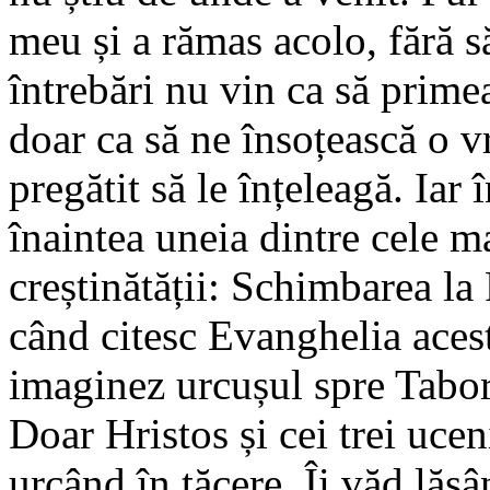
meu și a rămas acolo, fără s
întrebări nu vin ca să prim
doar ca să ne însoțească o v
pregătit să le înțeleagă. Iar 
înaintea uneia dintre cele ma
creștinătății: Schimbarea la
când citesc Evanghelia acest
imaginez urcușul spre Tabo
Doar Hristos și cei trei ucen
urcând în tăcere. Îi văd lăsâ