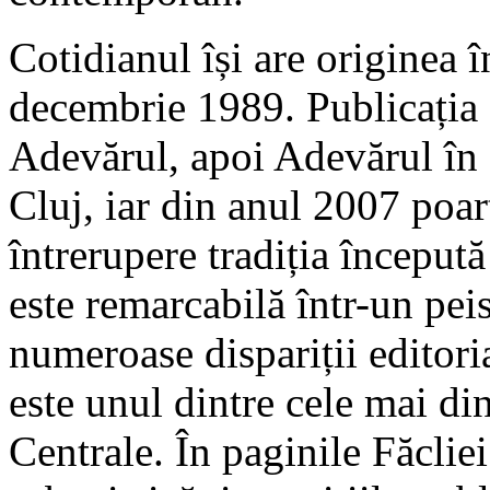
Cotidianul își are originea 
decembrie 1989. Publicația a 
Adevărul, apoi Adevărul în 
Cluj, iar din anul 2007 poa
întrerupere tradiția început
este remarcabilă într-un pei
numeroase dispariții editoria
este unul dintre cele mai d
Centrale. În paginile Făclie