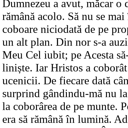
Dumnezeu a avut, măcar o da
rămână acolo. Să nu se mai 
coboare niciodată de pe pr
un alt plan. Din nor s-a auzi
Meu Cel iubit; pe Acesta să-
liniște. Iar Hristos a cobor
ucenicii. De fiecare dată câ
surprind gândindu-mă nu la
la coborârea de pe munte. P
era să rămână în lumină. Ad