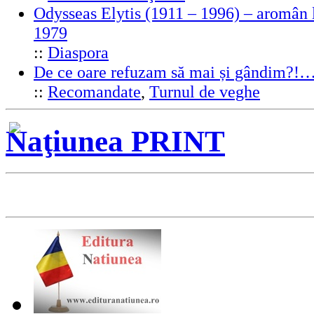
Odysseas Elytis (1911 – 1996) – aromân l
1979
::
Diaspora
De ce oare refuzam să mai și gândim?!
::
Recomandate
,
Turnul de veghe
Naţiunea PRINT