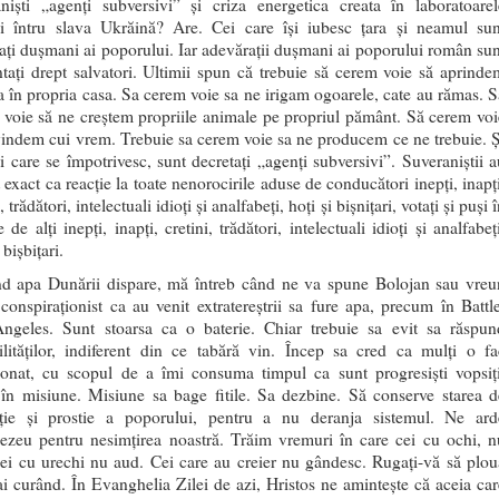
aniști „agenți subversivi” și criza energetica creata în laboratoarel
ei întru slava Ukrăină? Are. Cei care își iubesc țara și neamul sun
ați dușmani ai poporului. Iar adevărații dușmani ai poporului român sun
tați drept salvatori. Ultimii spun că trebuie să cerem voie să aprinde
 în propria casa. Sa cerem voie sa ne irigam ogoarele, cate au rămas. S
voie să ne creștem propriile animale pe propriul pământ. Să cerem voi
vindem cui vrem. Trebuie sa cerem voie sa ne producem ce ne trebuie. Ș
ei care se împotrivesc, sunt decretați „agenți subversivi”. Suveraniștii a
 exact ca reacție la toate nenorocirile aduse de conducători inepți, inapți
, trădători, intelectuali idioți și analfabeți, hoți și bișnițari, votați și puși 
e de alți inepți, inapți, cretini, trădători, intelectuali idioți și analfabeț
 bișbițari.
nd apa Dunării dispare, mă întreb când ne va spune Bolojan sau vreu
conspiraționist ca au venit extratereștrii sa fure apa, precum în Battle
ngeles. Sunt stoarsa ca o baterie. Chiar trebuie sa evit sa răspun
ilităților, indiferent din ce tabără vin. Încep sa cred ca mulți o fa
ționat, cu scopul de a îmi consuma timpul ca sunt progresiști vopsiți
 în misiune. Misiune sa bage fitile. Sa dezbine. Să conserve starea d
ație și prostie a poporului, pentru a nu deranja sistemul. Ne ard
zeu pentru nesimțirea noastră. Trăim vremuri în care cei cu ochi, n
ei cu urechi nu aud. Cei care au creier nu gândesc. Rugați-vă să plou
i curând. În Evanghelia Zilei de azi, Hristos ne amintește că aceia car