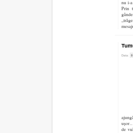
nu i-a
Prin 
gândea
„trăg
mesaju
Tumu
Data:
8
ajung
ușor… 
de vu