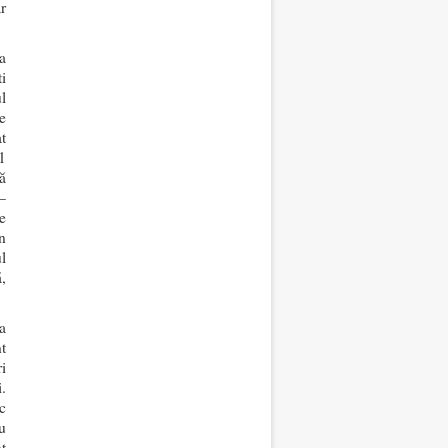
r
a
i
l
e
t
1
ă
–
e
n
l
,
a
t
i
.
c
u
t