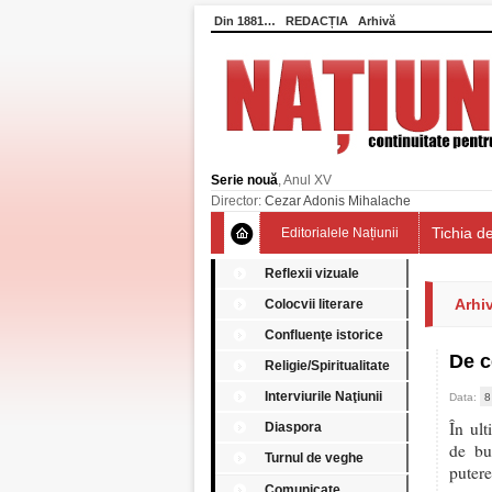
Din 1881…
REDACȚIA
Arhivă
Serie nouă
, Anul XV
Director:
Cezar Adonis Mihalache
Tichia de
Editorialele Națiunii
Reflexii vizuale
Arhiv
Colocvii literare
Confluenţe istorice
De c
Religie/Spiritualitate
Interviurile Naţiunii
Data:
8
În ul
Diaspora
de bu
Turnul de veghe
puter
Comunicate