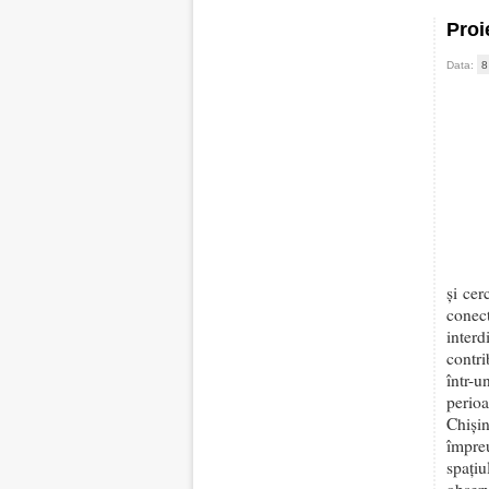
Proi
Data:
8
și cer
cone
interd
contri
într-
perioa
Chiși
împre
spați