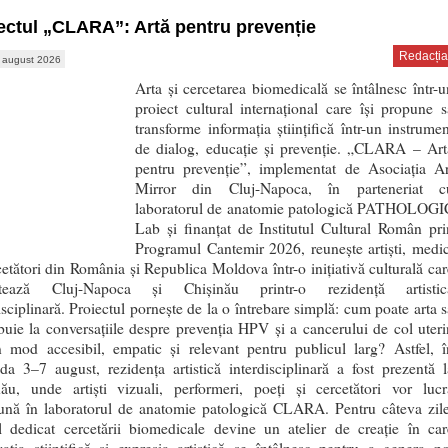
ectul „CLARA”: Artă pentru prevenție
Redacția
 august 2026
Arta și cercetarea biomedicală se întâlnesc într-u
proiect cultural internațional care își propune s
transforme informația științifică într-un instrumen
de dialog, educație și prevenție. „CLARA – Art
pentru prevenție”, implementat de Asociația Ar
Mirror din Cluj-Napoca, în parteneriat c
laboratorul de anatomie patologică PATHOLOGI
Lab și finanțat de Institutul Cultural Român pri
Programul Cantemir 2026, reunește artiști, medic
cetători din România și Republica Moldova într-o inițiativă culturală car
ctează Cluj-Napoca și Chișinău printr-o rezidență artistic
isciplinară. Proiectul pornește de la o întrebare simplă: cum poate arta s
buie la conversațiile despre prevenția HPV și a cancerului de col uteri
un mod accesibil, empatic și relevant pentru publicul larg? Astfel, î
da 3–7 august, rezidența artistică interdisciplinară a fost prezentă l
nău, unde artiști vizuali, performeri, poeți și cercetători vor lucr
ună în laboratorul de anatomie patologică CLARA. Pentru câteva zile
ul dedicat cercetării biomedicale devine un atelier de creație în car