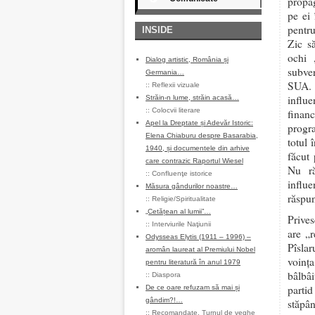
propag
pe ei 
pentru
INSIDE
Zic s
ochi 
Dialog artistic, România și
subver
Germania…
SUA. 
::
Reflexii vizuale
influe
Străin-n lume, străin acasă…
::
Colocvii literare
finan
Apel la Dreptate și Adevăr Istoric:
progra
Elena Chiaburu despre Basarabia,
totul 
1940, și documentele din arhive
făcut
care contrazic Raportul Wiesel
Nu ră
::
Confluenţe istorice
influe
Măsura gândurilor noastre…
răspun
::
Religie/Spiritualitate
„Cetățean al lumii”…
Prives
::
Interviurile Naţiunii
are „
Odysseas Elytis (1911 – 1996) –
Pîsla
aromân laureat al Premiului Nobel
voinț
pentru literatură în anul 1979
bâlbâi
::
Diaspora
parti
De ce oare refuzam să mai și
gândim?!…
stăpâ
::
Recomandate
,
Turnul de veghe