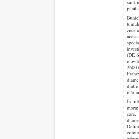
sunt 
până c
Bunicu
tumuli
zece a
acest
speci
invest
(DE 60
movile
2600 î
Praho
diamet
dintre
mărtur
În ul
mormâ
care,
diamet
Defunc
comun
primu