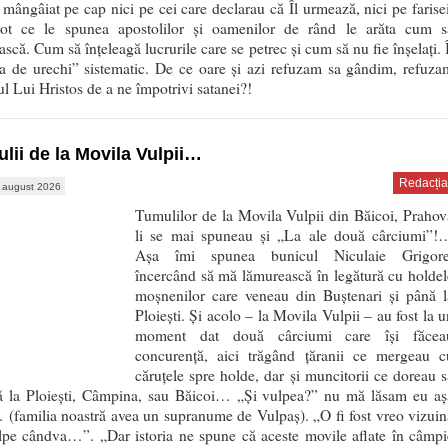
 mângâiat pe cap nici pe cei care declarau că Îl urmează, nici pe farisei
tot ce le spunea apostolilor și oamenilor de rând le arăta cum s
scă. Cum să înțeleagă lucrurile care se petrec și cum să nu fie înșelați. Î
ea de urechi” sistematic. De ce oare și azi refuzam sa gândim, refuza
l Lui Hristos de a ne împotrivi satanei?!
lii de la Movila Vulpii…
Redacția
 august 2026
Tumulilor de la Movila Vulpii din Băicoi, Prahov
li se mai spuneau și „La ale două cârciumi”!
Așa îmi spunea bunicul Niculaie Grigore
încercând să mă lămurească în legătură cu holdel
moșnenilor care veneau din Buștenari și până l
Ploiești. Și acolo – la Movila Vulpii – au fost la u
moment dat două cârciumi care își făcea
concurență, aici trăgând țăranii ce mergeau c
căruțele spre holde, dar și muncitorii ce doreau s
ă la Ploiești, Câmpina, sau Băicoi… „Și vulpea?” nu mă lăsam eu aș
(familia noastră avea un supranume de Vulpaș). „O fi fost vreo vizuin
lpe cândva…”. „Dar istoria ne spune că aceste movile aflate în câmpi