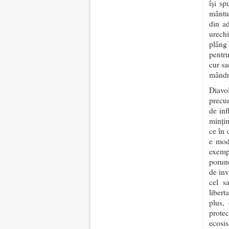
își s
mântui
din ad
urechi
plâng 
pentru
cur sa
mândri
Diavo
precum
de inf
mințin
ce în 
e moda
exemp
porun
de inv
cel s
libert
plus,
prote
ecosis