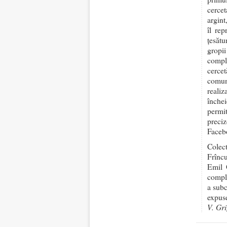
cercet
argint
îl rep
țesătu
gropi
compl
cercet
comun
realiz
închei
permi
preci
Facebo
Colect
Frîncu
Emil G
comple
a subc
expuse
V. Gr