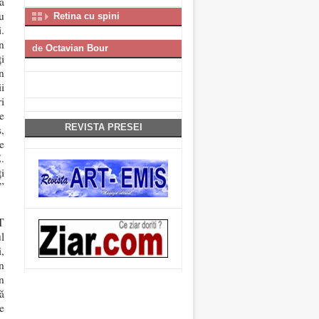
ă
u
Retina cu spini
.
n
de
Octavian Bour
i
n
i
i
e
REVISTA PRESEI
,
e
.
i
”
T
l
,
n
n
ă
e