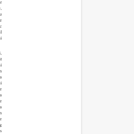
r
,
u
e
c
l
și
,
t
i
n
a
i
e
a
e
a
n
e
g
s