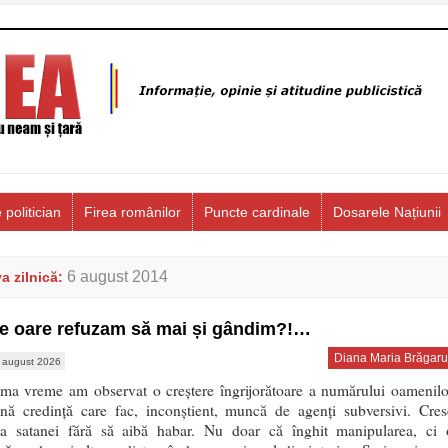
 politician
Firea românilor
Puncte cardinale
Dosarele Națiunii
6 august 2014
a zilnică:
e oare refuzam să mai și gândim?!…
Diana Maria Brăgaru
 august 2026
tima vreme am observat o creștere îngrijorătoare a numărului oamenilo
nă credință care fac, inconștient, muncă de agenți subversivi. Cres
ea satanei fără să aibă habar. Nu doar că înghit manipularea, ci 