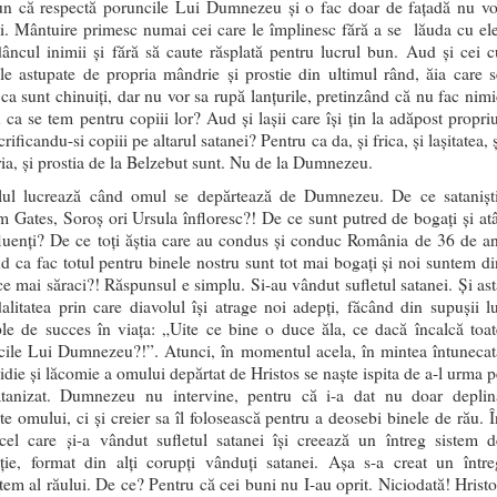
pun că respectă poruncile Lui Dumnezeu și o fac doar de fațadă nu vo
. Mântuire primesc numai cei care le împlinesc fără a se lăuda cu ele
âncul inimii și fără să caute răsplată pentru lucrul bun. Aud și cei c
le astupate de propria mândrie și prostie din ultimul rând, ăia care s
ca sunt chinuiți, dar nu vor sa rupă lanțurile, pretinzând că nu fac nimi
 ca se tem pentru copiii lor? Aud și lașii care își țin la adăpost propriu
crificandu-si copiii pe altarul satanei? Pentru ca da, și frica, și lașitatea, 
a, și prostia de la Belzebut sunt. Nu de la Dumnezeu.
lul lucrează când omul se depărtează de Dumnezeu. De ce sataniști
 Gates, Soroș ori Ursula înfloresc?! De ce sunt putred de bogați și atâ
luenți? De ce toți ăștia care au condus și conduc România de 36 de an
d ca fac totul pentru binele nostru sunt tot mai bogați și noi suntem di
ce mai săraci?! Răspunsul e simplu. Si-au vândut sufletul satanei. Și ast
litatea prin care diavolul își atrage noi adepți, făcând din supușii lu
le de succes în viața: „Uite ce bine o duce ăla, ce dacă încalcă toat
cile Lui Dumnezeu?!”. Atunci, în momentul acela, în mintea întunecat
idie și lăcomie a omului depărtat de Hristos se naște ispita de a-l urma p
atanizat. Dumnezeu nu intervine, pentru că i-a dat nu doar deplin
ate omului, ci și creier sa îl folosească pentru a deosebi binele de rău. Î
 cel care și-a vândut sufletul satanei își creează un întreg sistem d
cție, format din alți corupți vânduți satanei. Așa s-a creat un între
tem al răului. De ce? Pentru că cei buni nu I-au oprit. Niciodată! Hristo