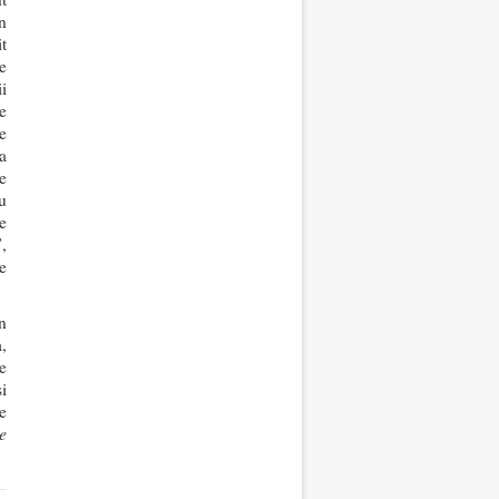
n
t
e
i
e
e
a
e
u
e
,
e
n
,
e
i
e
e