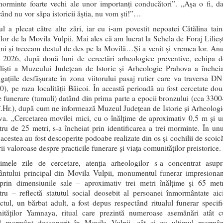
morminte foarte vechi ale unor importanți conducători”. „Așa o fi, da
ând nu vor săpa istoricii ăștia, nu vom ști!”…
l a plecat către alte zări, iar eu i-am povestit nepoatei Cătălina tain
lor de la Movila Vulpii. Mai ales că am lucrat la Schela de Foraj Lilieșt
ni și treceam destul de des pe la Movilă…Și a venit și vremea lor. Anu
a 2026, după două luni de cercetări arheologice preventive, echipa d
aliști a Muzeului Județean de Istorie și Arheologie Prahova a încheia
igațiile desfășurate în zona viitorului pasaj rutier care va traversa DN
), pe raza localității Băicoi. În această perioadă au fost cercetate dou
 funerare (tumuli) datând din prima parte a epocii bronzului (cca 3300
.Hr.), după cum ne informează Muzeul Județean de Istorie și Arheologi
va. „Cercetarea movilei mici, cu o înălțime de aproximativ 0,5 m și u
ru de 25 metri, s-a încheiat prin identificarea a trei morminte. În unu
 acestea au fost descoperite podoabe realizate din os și cochilii de scoică
ii valoroase despre practicile funerare și viața comunităților preistorice.
timele zile de cercetare, atenția arheologilor s-a concentrat asupr
ntului principal din Movila Vulpii, monumentul funerar impresionan
 prin dimensiunile sale – aproximativ trei metri înălțime și 65 metr
ru – reflectă statutul social deosebit al persoanei înmormântate aici
tul, un bărbat adult, a fost depus respectând ritualul funerar specifi
ităților Yamnaya, ritual care prezintă numeroase asemănări atât c
l mormânt descoperit în Movila Vulpii, cât și cu ultimul mormân