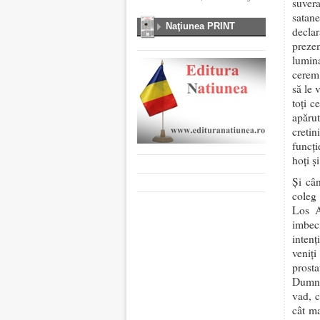
suver
satan
Naţiunea PRINT
declar
prezen
lumina
cerem 
să le 
toți c
apărut
cretini
funcți
hoți și
Și câ
coleg 
Los A
imbec
inten
veniți
prost
Dumne
vad, c
cât ma