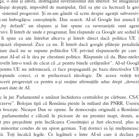
ă, o dau și altora, distrugând suveranismul din interior. Se imagineaz
înșiși deștepți, imposibil de manipulat, fără sa știe ca lucrează la gre
 sistemul progresist. Și m-am gândit să scriu despre agenții subversivi
ă-mi îmbogățesc cunoștințele. Dau search. AI-ul Google îmi aruncă î
„by default” un răspuns și îmi spune ca suveraniștii sunt agenț
sivi. Îl întreb de unde e programat. Îmi răspunde ca Google are sediul î
Ii spun ca am întrebat altceva și întreb direct dacă politica UE i
nțează răspunsul. Zice ca nu. Îl întreb dacă google plătește penalizăr
ciare dacă nu se supune politicilor UE privind răspunsurile pe care 
mat AI-ul să le dea pe chestiuni politice. Răspunde că da. Bine-nteles
învelit într-o tonă de căcat că „e pentru binele cetățenilor”. AI-ul Googl
 pentru UE nu informează, ci face propagandă pe baza directivelor UE
spunde corect, ci te prelucrează ideologic. De aceea vedeți toț
ncerii progresiști ca pentru a-și susține afirmațiile aduc drept „dovezi
suri date de AI.
c în jur. Parlamentul a amânat închiderea centralelor pe cărbune. CSA
rezerve”. Bolojan tipă că România pierde în miliard din PNRR. Usereu
ru bocește. Nicușor Dan se opune. În democrația originală a României
a parlamentului e călcată în picioare de un premier inapt, demis, u
t pus președinte prin încălcarea Constituției și furt electoral, plus u
d minoritar condus de un spion german. Toți dornici sa își mulțumeasc
nii. Toți încalcă legile. Ce legătură e între AI-ul care ii declara p