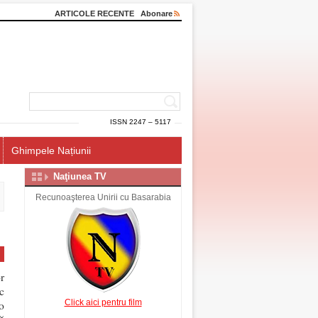
ARTICOLE RECENTE
Abonare
ISSN 2247 – 5117
Ghimpele Națiunii
Naţiunea TV
Recunoaşterea Unirii cu Basarabia
r
c
Click aici pentru film
o