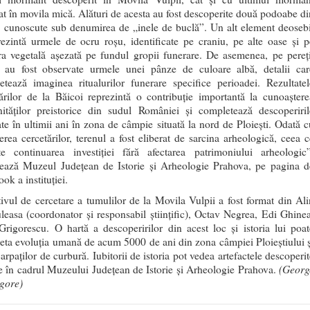
at în movila mică. Alături de acesta au fost descoperite două podoabe di
, cunoscute sub denumirea de „inele de buclă”. Un alt element deosebi
rezintă urmele de ocru roșu, identificate pe craniu, pe alte oase și p
ra vegetală așezată pe fundul gropii funerare. De asemenea, pe pereți
i au fost observate urmele unei pânze de culoare albă, detalii car
etează imaginea ritualurilor funerare specifice perioadei. Rezultatel
ărilor de la Băicoi reprezintă o contribuție importantă la cunoaștere
ităților preistorice din sudul României și completează descoperiril
ate în ultimii ani în zona de câmpie situată la nord de Ploiești. Odată c
erea cercetărilor, terenul a fost eliberat de sarcina arheologică, ceea c
te continuarea investiției fără afectarea patrimoniului arheologic”
zează Muzeul Județean de Istorie și Arheologie Prahova, pe pagina d
ok a instituției.
ivul de cercetare a tumulilor de la Movila Vulpii a fost format din Ali
leasa (coordonator și responsabil științific), Octav Negrea, Edi Ghinea
rigorescu. O hartă a descoperirilor din acest loc și istoria lui poat
ta evoluția umană de acum 5000 de ani din zona câmpiei Ploieștiului ș
arpaților de curbură. Iubitorii de istoria pot vedea artefactele descoperit
(Georg
 în cadrul Muzeului Județean de Istorie și Arheologie Prahova.
igore)