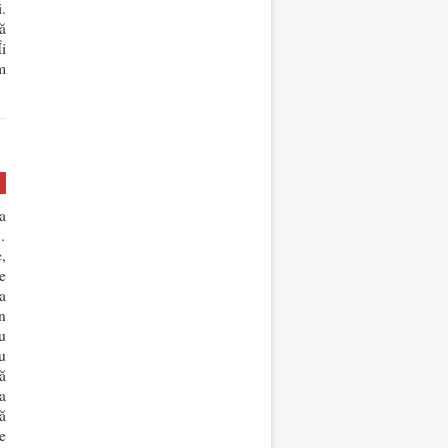
.
ă
i
m
a
…
,
e
a
n
u
u
ă
a
ă
e