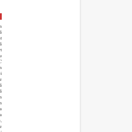
n
ă
t
ă
t
u
C
n
i
e
ă
ă
n
n
a
a
,
e