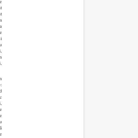
e
t
t
m
a
e
i
u
,
în
i,
n
:
d
c
,
e
e
u
ă
e