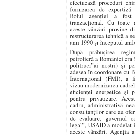
efectuează proceduri chi
furnizarea de expertiză 
Rolul agenției a fost 
tranzacțional. Cu toate
aceste vânzări provine d
restructurarea tehnică a s
anii 1990 și începutul anil
După prăbușirea regimu
petrolieră a României era î
politruci”ai noștri) și 
adesea în coordonare cu 
Internațional (FMI), a f
vizau modernizarea cadrel
eficienței energetice și p
pentru privatizare. Aces
cadru, administrativă nece
consultanților care au ofer
de evaluare, guvernul co
legal”, USAID a modelat i
aceste vânzări. Agenția a