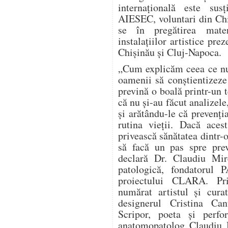
internațională este sus
AIESEC, voluntari din Chi
se în pregătirea materi
instalațiilor artistice prez
Chișinău și Cluj-Napoca.
„Cum explicăm ceea ce nu
oamenii să conștientizeze
prevină o boală printr-un 
că nu și-au făcut analizele
și arătându-le că prevenți
rutina vieții. Dacă aces
privească sănătatea dintr-o
să facă un pas spre prev
declară Dr. Claudiu Mir
patologică, fondatorul
proiectului CLARA. Pri
numărat artistul și cura
designerul Cristina Can
Scripor, poeta și perf
anatomopatolog Claudiu M