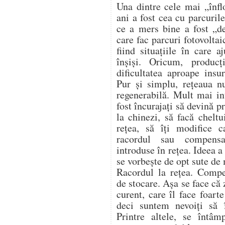
Una dintre cele mai „înflo
ani a fost cea cu parcurile
ce a mers bine a fost „de
care fac parcuri fotovoltai
fiind situațiile în care 
înșiși. Oricum, produc
dificultatea aproape insu
Pur și simplu, rețeaua n
regenerabilă. Mult mai in
fost încurajați să devină 
la chinezi, să facă cheltu
rețea, să îți modifice c
racordul sau compensa
introduse în rețea. Ideea 
se vorbește de opt sute de
Racordul la rețea. Compe
de stocare. Așa se face că
curent, care îl face foart
deci suntem nevoiți să
Printre altele, se întâm