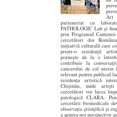
prev
prev
Art
parteneriat cu labora
PATHOLOGIC Lab și finanț
prin Programul Cantemir 
cercetători din Români
inițiativă culturală care 
printr-o rezidență artis
pornește de la o între
contribuie la conversaț
cancerului de col uterin 
relevant pentru publicul la
rezidența artistică inte
Chișinău, unde artiști
cercetători vor lucra îm
patologică CLARA. Pentr
cercetării biomedicale de
observația științifică și ex
a genera noi perspective as