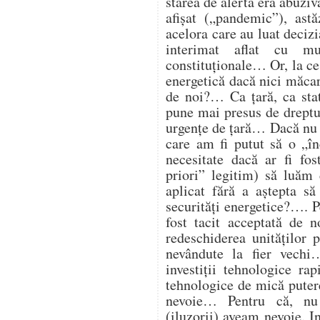
starea de alertă era abuzi
afișat („pandemic”), astă
acelora care au luat deciz
interimat aflat cu mu
constituționale… Or, la ce
energetică dacă nici măcar 
de noi?… Ca țară, ca st
pune mai presus de dreptul
urgențe de țară… Dacă nu 
care am fi putut să o „î
necesitate dacă ar fi fos
priori” legitim) să luăm 
aplicat fără a aștepta să
securități energetice?…. Pe
fost tacit acceptată de 
redeschiderea unităților
nevândute la fier vech
investiții tehnologice ra
tehnologice de mică putere
nevoie… Pentru că, nu
(iluzorii) aveam nevoie. I