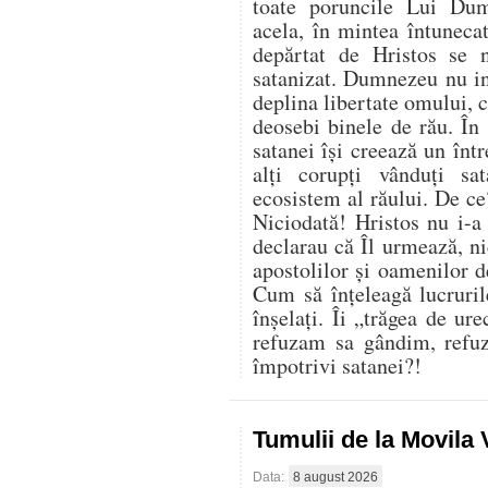
toate poruncile Lui Du
acela, în mintea întuneca
depărtat de Hristos se 
satanizat. Dumnezeu nu in
deplina libertate omului, ci
deosebi binele de rău. În 
satanei își creează un înt
alți corupți vânduți sa
ecosistem al răului. De ce
Niciodată! Hristos nu i-a
declarau că Îl urmează, nic
apostolilor și oamenilor 
Cum să înțeleagă lucruril
înșelați. Îi „trăgea de ur
refuzam sa gândim, refu
împotrivi satanei?!
Tumulii de la Movila
Data:
8 august 2026