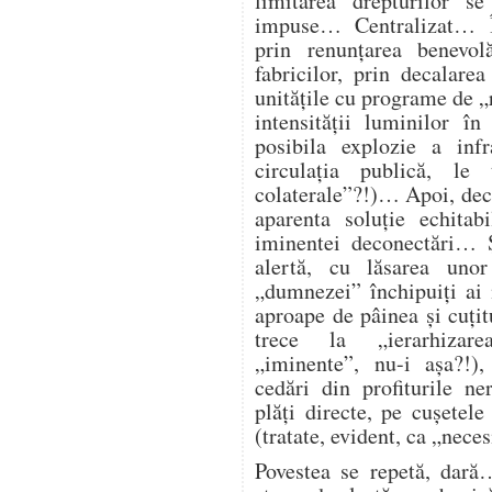
limitarea drepturilor s
impuse… Centralizat… Î
prin renunțarea benevol
fabricilor, prin decalare
unitățile cu programe de „
intensității luminilor î
posibila explozie a infra
circulația publică, l
colaterale”?!)… Apoi, deco
aparenta soluție echitab
iminentei deconectări… Ș
alertă, cu lăsarea unor
„dumnezei” închipuiți ai
aproape de pâinea și cuțitu
trece la „ierarhizarea
„iminente”, nu-i așa?!),
cedări din profiturile n
plăți directe, pe cușetele
(tratate, evident, ca „nece
Povestea se repetă, dară