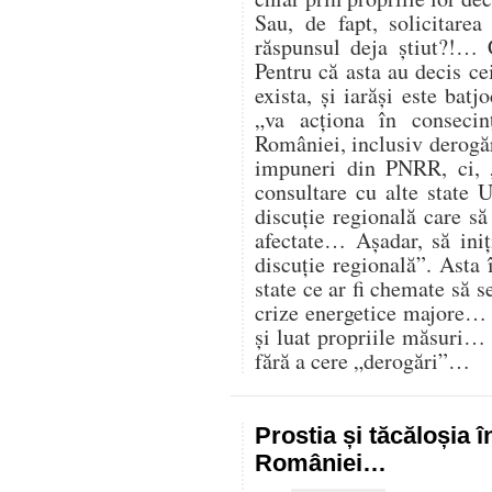
Sau, de fapt, solicitare
răspunsul deja știut?!… 
Pentru că asta au decis cei
exista, și iarăși este batj
„va acționa în consecin
României, inclusiv derogăr
impuneri din PNRR, ci,
consultare cu alte state U
discuție regională care s
afectate… Așadar, să iniț
discuție regională”. Asta 
state ce ar fi chemate să s
crize energetice majore… C
și luat propriile măsuri…
fără a cere „derogări”…
Prostia și tăcăloșia î
României…