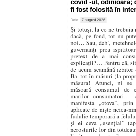
covid -ul, odinioară;
fi fost folosită în in
Data:
7 august 2026
Și totuși, la ce ne trebuia
dacă, pe fond, tot nu pu
noi… Sau, deh’, metehnele
guvernanți prea ispitito
pretext de a mai cons
explicații?… Pentru că, sit
de acum seamănă izbitor 
Ba, tot în măsuri (la propr
măsura! Atunci, ni se
măsoară consumul de en
marilor consumatori… At
manifesta „otova”, prin 
aplicate de niște neica-ni
fudulie temporară a felulu
și ei ceva „esențial” (ap
nerosturile lor din totdea