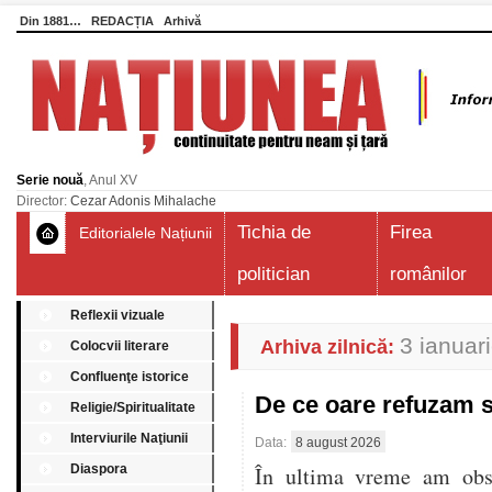
Din 1881…
REDACȚIA
Arhivă
Serie nouă
, Anul XV
Director:
Cezar Adonis Mihalache
Tichia de
Firea
Editorialele Națiunii
politician
românilor
Reflexii vizuale
3 ianuar
Arhiva zilnică:
Colocvii literare
Confluenţe istorice
De ce oare refuzam 
Religie/Spiritualitate
Interviurile Naţiunii
Data:
8 august 2026
Diaspora
În ultima vreme am obser