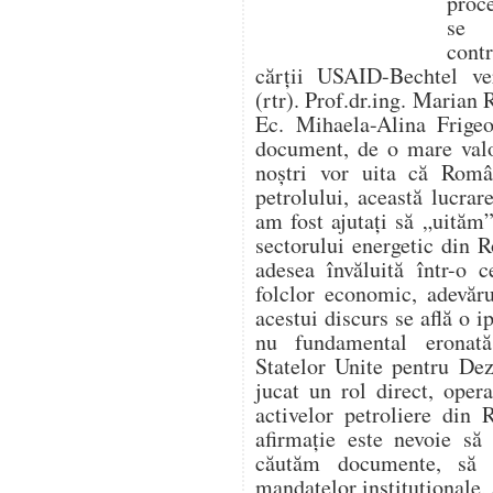
proc
se f
cont
cărții USAID-Bechtel ver
(rtr). Prof.dr.ing. Marian 
Ec. Mihaela-Alina Frigeo
document, de o mare valo
noștri vor uita că Român
petrolului, această lucr
am fost ajutați să „uităm”
sectorului energetic din 
adesea învăluită într-o c
folclor economic, adevăru
acestui discurs se află o i
nu fundamental eronat
Statelor Unite pentru De
jucat un rol direct, opera
activelor petroliere din
afirmație este nevoie să
căutăm documente, să 
mandatelor instituționale, 