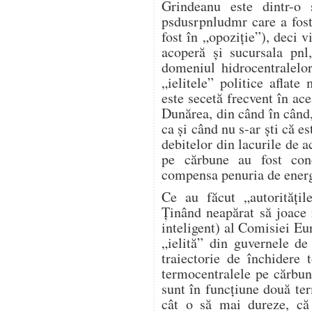
Grindeanu este dintr-o 
psdusrpnludmr care a fost
fost în „opoziție”), deci v
acoperă și sucursala pnl
domeniul hidrocentralelo
„ielitele” politice aflat
este secetă frecvent în ace
Dunărea, din când în când,
ca și când nu s-ar ști că e
debitelor din lacurile de 
pe cărbune au fost conc
compensa penuria de energi
Ce au făcut „autorități
Ținând neapărat să joace r
inteligent) al Comisiei Eur
„ielită” din guvernele d
traiectorie de închidere
termocentralele pe cărbu
sunt în funcțiune două te
cât o să mai dureze, c