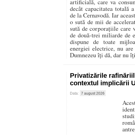
artificială, care va con
decât capacitatea totală 
de la Cernavodă. Iar aceast
o sută de mii de accelerat
sută de corporațiile care 
de două-trei miliarde de
dispune de toate mijlo
energiei electrice, nu are
Dumnezeu îți dă, dar nu îți 
Privatizările rafinări
contextul implicării
Data:
7 august 2026
Aces
iden
stud
româ
antre