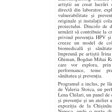
artiștii au creat lucrări
directă din laborator, expl
vulnerabilitate și preve
originale și instalații col
proiectului. Dincolo de d
urmărit să contribuie la c
privind prevenția HPV și
creeze un model de cola
biomedicală și sănătat
împreună pe artiștii Irin
Ghiman, Bogdan Mihai Rad
care vor explora, prin 
performance, teme pre
sănătatea și prevenția.
Programul a inclus, pe lâ
de Valeria Stoica, un pe
Lena Chilari, un panel de d
și prevenție și un atelier 
expoziția de la Chișinău
Napoca, unde o parte din