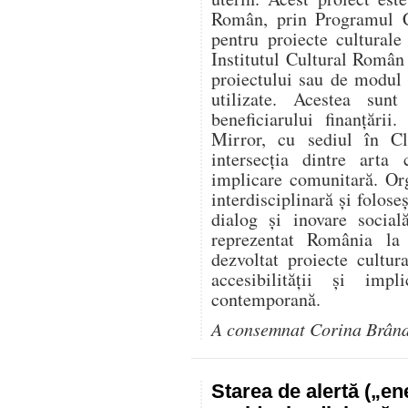
Român, prin Programul C
pentru proiecte culturale
Institutul Cultural Român
proiectului sau de modul î
utilizate. Acestea sunt
beneficiarului finanțării
Mirror, cu sediul în Cl
intersecția dintre arta 
implicare comunitară. Or
interdisciplinară și folose
dialog și inovare social
reprezentat România l
dezvoltat proiecte cultur
accesibilității și impl
contemporană.
A consemnat Corina Brân
Starea de alertă („e