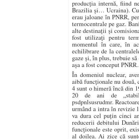
producția internă, fiind 
Brazilia și… Ucraina). Cu
erau jaloane în PNRR, pen
termocentrale pe gaz. Banii
alte destinații și comision
fost utilizați pentru te
momentul în care, în ac
echilibrare de la centrale
gaze și, în plus, trebuie s
așa a fost conceput PNR
În domeniul nuclear, avem
aibă funcționale nu două, c
4 sunt o himeră încă din 1
20 de ani de „stabili
psdpnlsusrudmr. Reactoare
urmând a intra în revizie l
va dura cel puțin cinci a
reducerii debitului Dunări
funcționale este oprit, exi
al doilea. Ai zice că sunt