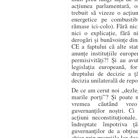
acțiunea parlamentară, on
trebuit să vizeze o acțiu
energetice pe combustibi
rămase ici-colo). Fără nic
nici o explicație, fără 
derogări și bunăvoințe din
CE a faptului că alte sta
anunțe instituțiile euro
permisivități?! Și au avut
legislația europeană, fo
dreptului de decizie a ță
decizia unilaterală de repo
De ce am cerut noi „dezle
marile porți”? Și poate 
vremea căutând vreo 
guvernanților noștri. C
acțiuni neconstituțional
îndreptate împotriva ță
guvernanților de a obține
chiar prin propriile lor dec