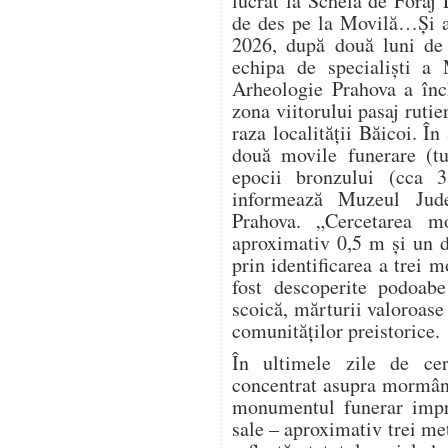
lucrat la Schela de Foraj 
de des pe la Movilă…Și a
2026, după două luni de 
echipa de specialiști a 
Arheologie Prahova a înch
zona viitorului pasaj ruti
raza localității Băicoi. În
două movile funerare (t
epocii bronzului (cca 
informează Muzeul Jude
Prahova. „Cercetarea m
aproximativ 0,5 m și un d
prin identificarea a trei 
fost descoperite podoabe
scoică, mărturii valoroase 
comunităților preistorice.
În ultimele zile de cerc
concentrat asupra mormânt
monumentul funerar impre
sale – aproximativ trei me