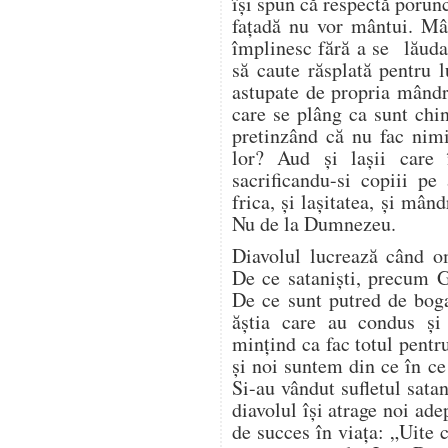
își spun că respectă porun
fațadă nu vor mântui. Mâ
împlinesc fără a se lăuda 
să caute răsplată pentru 
astupate de propria mândri
care se plâng ca sunt chin
pretinzând că nu fac nim
lor? Aud și lașii care 
sacrificandu-si copiii pe
frica, și lașitatea, și mând
Nu de la Dumnezeu.
Diavolul lucrează când 
De ce sataniști, precum G
De ce sunt putred de bogaț
ăștia care au condus ș
mințind ca fac totul pentr
și noi suntem din ce în c
Si-au vândut sufletul satan
diavolul își atrage noi ade
de succes în viața: „Uite 