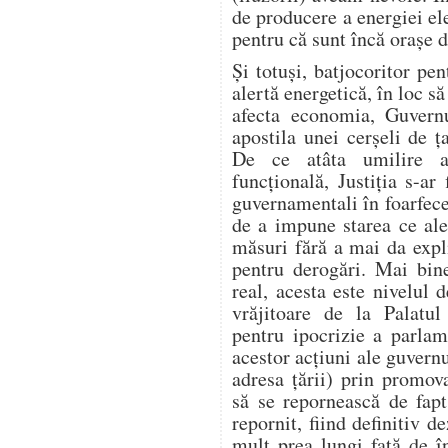
de producere a energiei ele
pentru că sunt încă orașe
Și totuși, batjocoritor pen
alertă energetică, în loc să
afecta economia, Guvern
apostila unei cerșeli de
De ce atâta umilire a 
funcțională, Justiția s-ar 
guvernamentali în foarfecel
de a impune starea ce ale
măsuri fără a mai da expl
pentru derogări. Mai bin
real, acesta este nivelul 
vrăjitoare de la Palatu
pentru ipocrizie a parlame
acestor acțiuni ale guvern
adresa țării) prin promo
să se repornească de fap
repornit, fiind definitiv 
mult prea lungi față de 