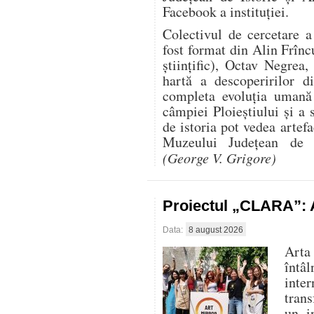
Facebook a instituției.
Colectivul de cercetare 
fost format din Alin Frînc
științific), Octav Negre
hartă a descoperirilor d
completa evoluția uman
câmpiei Ploieștiului și a 
de istoria pot vedea artef
Muzeului Județean de I
(George V. Grigore)
Proiectul „CLARA”: A
Data:
8 august 2026
Arta
întâ
inte
trans
un i