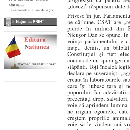
„dovezi” răspunsuri date d
gândim?!…
::
Recomandate
,
Turnul de veghe
Privesc în jur. Parlament
pe cărbune. CSAT are „re
Naţiunea PRINT
pierde în miliard din 
Nicușor Dan se opune. În
voința parlamentului e c
inapt, demis, un bâlbâit
Constituției și furt ele
condus de un spion german
stăpânii. Toți încalcă legil
declara pe suveraniști „age
creata în laboratoarele sa
care își iubesc țara și 
poporului. Iar adevărați
prezentați drept salvatori
voie să aprindem lumina 
ne irigam ogoarele, cat
creștem propriile anima
voie să le vindem cui vr