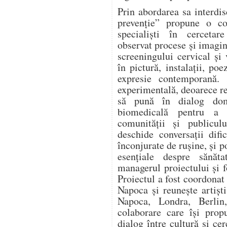
Prin abordarea sa interd
prevenție” propune o col
specialiști în cercetar
observat procese și imagin
screeningului cervical și
în pictură, instalații, po
expresie contemporană. 
experimentală, deoarece re
să pună în dialog dome
biomedicală pentru a 
comunității și publicu
deschide conversații difi
înconjurate de rușine, și 
esențiale despre sănăta
managerul proiectului și 
Proiectul a fost coordonat
Napoca și reunește artiști
Napoca, Londra, Berlin,
colaborare care își pro
dialog între cultură și c