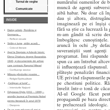
numărului oamenilor de bu
Turnul de veghe
muncă de agenți subversi
Comunicate
aibă habar. Nu doar că în
dau și altora, distrugân
INSIDE
imaginează pe ei înșiși 
fără sa știe ca lucrează la
Dialog artistic, România și
m-am gândit să scriu des
Germania…
îmbogățesc cunoștințele
::
Reflexii vizuale
aruncă în ochi „by defa
Străin-n lume, străin acasă…
::
Colocvii literare
suveraniștii sunt agenți
Apel la Dreptate și Adevăr Istoric:
programat. Îmi răspunde 
Elena Chiaburu despre Basarabia,
spun ca am întrebat altcev
1940, și documentele din arhive
ii influențează răspunsul.
care contrazic Raportul Wiesel
::
Confluenţe istorice
plătește penalizări financ
Măsura gândurilor noastre…
UE privind răspunsurile p
::
Religie/Spiritualitate
pe chestiuni politice. R
„Cetățean al lumii”…
învelit într-o tonă de căca
::
Interviurile Naţiunii
AI-ul Google făcut pen
Odysseas Elytis (1911 – 1996) –
aromân laureat al Premiului Nobel
propagandă pe baza direct
pentru literatură în anul 1979
te prelucrează ideologic.
::
Diaspora
progresiști ca pentru a-
De ce oare refuzam să mai și