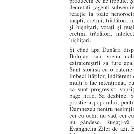
producem ce ne trebuie. Și
decretați „agenți subversiv
reacție la toate nenoroci
inapți, cretini, trădători, i
și bișnițari, votați și puș
cretini, trădători, intelec
bișbițari.
Și când apa Dunării disp
Bolojan sau vreun cole
extratereștrii sa fure ap
Sunt stoarsa ca o baterie
imbecilităților, indiferent
mulți o fac intenționat, 
ca sunt progresiști vopsi
bage fitile. Sa dezbine. 
prostie a poporului, pent
Dumnezeu pentru nesimțir
cei cu ochi, nu vad, cei c
nu gândesc. Rugați-vă
Evanghelia Zilei de azi, 