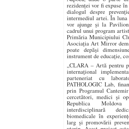
rezidenței vor fi expuse în
dialogul despre prevenți
intermediul artei. În luna
vor ajunge și la Pavilio
cadrul unui program artist
Primăria Municipiului Clu
Asociația Art Mirror dem
poate depăși dimensiun
instrument de educație, co
„CLARA – Artă pentru pre
internațional implement
parteneriat cu labora
PATHOLOGIC Lab, finanța
prin Programul Cantemir 
cercetători, medici și o
Republica Moldova î
interdisciplinară dedi
biomedicale în experienț
larg și promovării preve
uterin. Acest proiect este