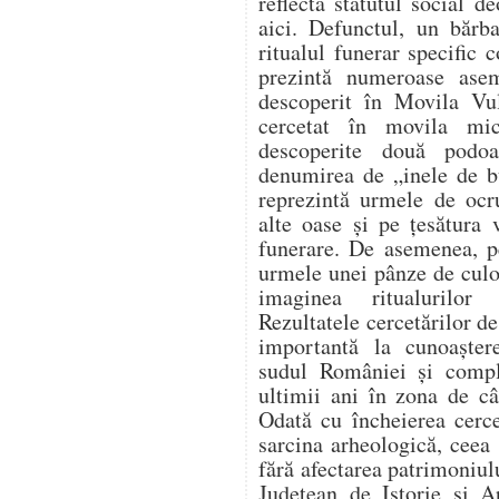
reflectă statutul social 
aici. Defunctul, un bărb
ritualul funerar specific 
prezintă numeroase ase
descoperit în Movila Vu
cercetat în movila mi
descoperite două podo
denumirea de „inele de b
reprezintă urmele de ocru
alte oase și pe țesătura 
funerare. De asemenea, pe
urmele unei pânze de culo
imaginea ritualurilor 
Rezultatele cercetărilor de
importantă la cunoaștere
sudul României și comple
ultimii ani în zona de câ
Odată cu încheierea cercet
sarcina arheologică, ceea 
fără afectarea patrimoniu
Județean de Istorie și A