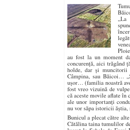
Tumu
Băic
„La 
spun
înc
legă
vene
Ploie
au fost la un moment da
concurență, aici trăgând ț
holde, dar și muncitorii
Câmpina, sau Băicoi… „
ușor… (familia noastră av
fost vreo vizuină de vulp
că aceste movile aflate în
ale unor importanți condu
nu vor săpa istoricii ăștia
Bunicul a plecat către alte
Cătălina taina tumulilor d