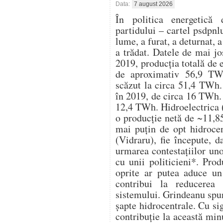
Data:
7 august 2026
În politica energetică 
partidului – cartel psdpnl
lume, a furat, a deturnat, a
a trădat. Datele de mai j
2019, producția totală de 
de aproximativ 56,9 TWh
scăzut la circa 51,4 TWh. 
în 2019, de circa 16 TWh. 
12,4 TWh. Hidroelectrica (
o producție netă de ~11,8
mai puțin de opt hidrocen
(Vidraru), fie începute, d
urmarea contestațiilor un
cu unii politicieni*. Pro
oprite ar putea aduce u
contribui la reducerea 
sistemului. Grindeanu spu
șapte hidrocentrale. Cu s
contribuție la această mi