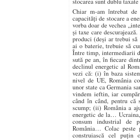
stocarea sunt dublu taxate 
Chiar m-am întrebat de 
capacități de stocare a ene
vorba doar de vechea „intel
și taxe care descurajează
produci (deși ar trebui să 
ai o baterie, trebuie să 
Între timp, intermediarii d
sută pe an, în fiecare din
declinul energetic al Româ
vezi că: (i) în baza siste
nivel de UE, România con
unor state ca Germania sau
vindem ieftin, iar cumpăr
când în când, pentru că s
scump; (ii) România a aju
energetic de la… Ucraina, 
consum industrial de p
România… Colac peste p
construiască cel puțin 