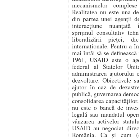
mecanismelor complexe 
Realitatea nu este una d
din partea unei agenții d
interacțiune nuanțată î
sprijinul consultativ teh
liberalizării pieței, di
internaționale. Pentru a 
mai întâi să se definească 
1961, USAID este o age
federal al Statelor Unit
administrarea ajutorului e
dezvoltare. Obiectivele s
ajutor în caz de dezastr
publică, guvernarea democ
consolidarea capacitățilo
nu este o bancă de invest
legală sau mandatul oper
vânzarea activelor statul
USAID au negociat direc
România. Ca și cum (