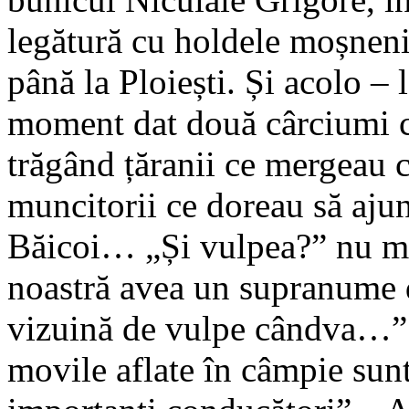
legătură cu holdele moșneni
până la Ploiești. Și acolo – 
moment dat două cârciumi ca
trăgând țăranii ce mergeau c
muncitorii ce doreau să aju
Băicoi… „Și vulpea?” nu mă
noastră avea un supranume d
vizuină de vulpe cândva…”. 
movile aflate în câmpie sun