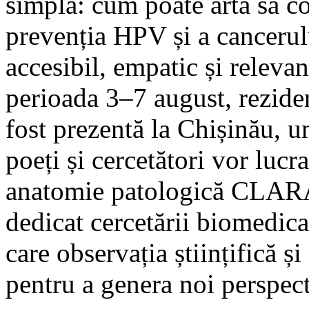
simplă: cum poate arta să co
prevenția HPV și a cancerul
accesibil, empatic și relevan
perioada 3–7 august, rezidenț
fost prezentă la Chișinău, un
poeți și cercetători vor luc
anatomie patologică CLARA.
dedicat cercetării biomedica
care observația științifică și
pentru a genera noi perspecti