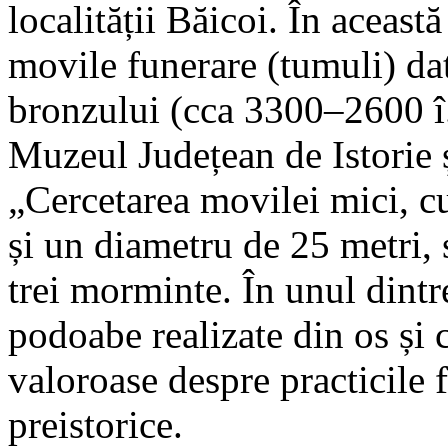
localității Băicoi. În aceast
movile funerare (tumuli) da
bronzului (cca 3300–2600 î
Muzeul Județean de Istorie 
„Cercetarea movilei mici, c
și un diametru de 25 metri, s
trei morminte. În unul dintr
podoabe realizate din os și c
valoroase despre practicile 
preistorice.