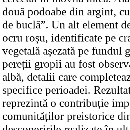
două podoabe din argint, c
de buclă”. Un alt element de
ocru roșu, identificate pe cr
vegetală așezată pe fundul 
pereții gropii au fost obser
albă, detalii care completea
specifice perioadei. Rezultat
reprezintă o contribuție imp
comunităților preistorice d
descoperirile realizate în ul