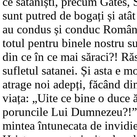
ce sataniști, precum Gates, 
sunt putred de bogați și atât
au condus și conduc Români
totul pentru binele nostru s
din ce în ce mai săraci?! R
sufletul satanei. Și asta e m
atrage noi adepți, făcând di
viața: „Uite ce bine o duce ă
poruncile Lui Dumnezeu?!”.
mintea întunecata de invidi