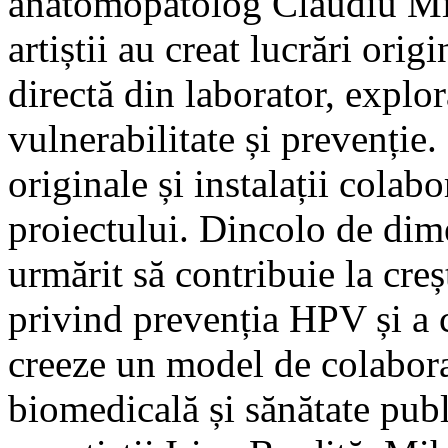
anatomopatolog Claudiu Mir
artiștii au creat lucrări orig
directă din laborator, explor
vulnerabilitate și prevenție.
originale și instalații colabo
proiectului. Dincolo de dime
urmărit să contribuie la cre
privind prevenția HPV și a c
creeze un model de colaborar
biomedicală și sănătate pub