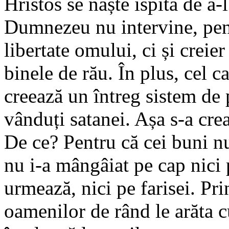
Hristos se naște ispita de a-
Dumnezeu nu intervine, pent
libertate omului, ci și creie
binele de rău. În plus, cel ca
creează un întreg sistem de p
vânduți satanei. Așa s-a crea
De ce? Pentru că cei buni nu
nu i-a mângâiat pe cap nici 
urmează, nici pe farisei. Pri
oamenilor de rând le arăta