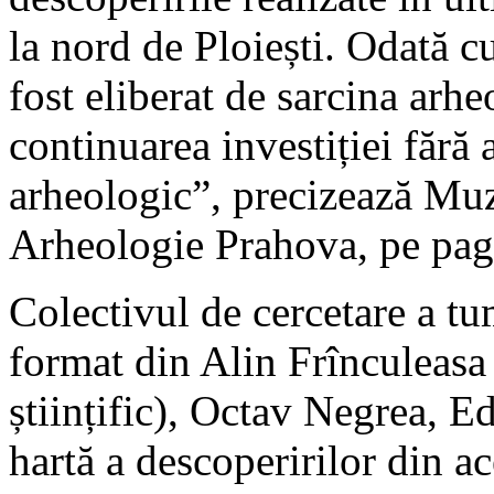
la nord de Ploiești. Odată cu
fost eliberat de sarcina arh
continuarea investiției fără
arheologic”, precizează Muz
Arheologie Prahova, pe pagi
Colectivul de cercetare a tu
format din Alin Frînculeasa
științific), Octav Negrea, 
hartă a descoperirilor din ace