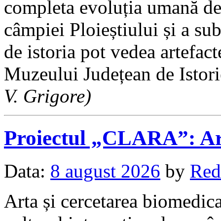
completa evoluția umană de
câmpiei Ploieștiului și a sub
de istoria pot vedea artefac
Muzeului Județean de Istor
V. Grigore)
Proiectul „CLARA”: Art
Data:
8 august 2026
by
Red
Arta și cercetarea biomedica