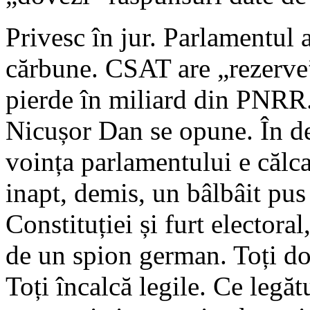
Privesc în jur. Parlamentul 
cărbune. CSAT are „rezerve
pierde în miliard din PNRR.
Nicușor Dan se opune. În d
voința parlamentului e călca
inapt, demis, un bâlbâit pus
Constituției și furt electora
de un spion german. Toți do
Toți încalcă legile. Ce legăt