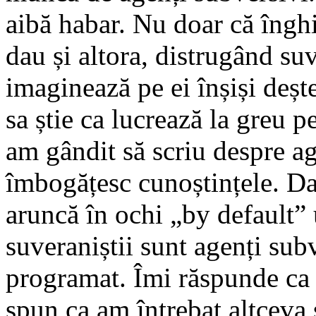
aibă habar. Nu doar că îngh
dau și altora, distrugând su
imaginează pe ei înșiși deșt
sa știe ca lucrează la greu p
am gândit să scriu despre ag
îmbogățesc cunoștințele. Da
aruncă în ochi „by default”
suveraniștii sunt agenți subv
programat. Îmi răspunde ca 
spun ca am întrebat altceva 