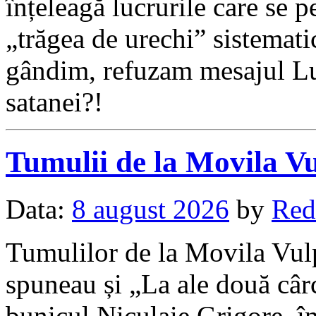
înțeleagă lucrurile care se pe
„trăgea de urechi” sistemati
gândim, refuzam mesajul Lui
satanei?!
Tumulii de la Movila V
Data:
8 august 2026
by
Red
Tumulilor de la Movila Vulp
spuneau și „La ale două câ
bunicul Niculaie Grigore, î