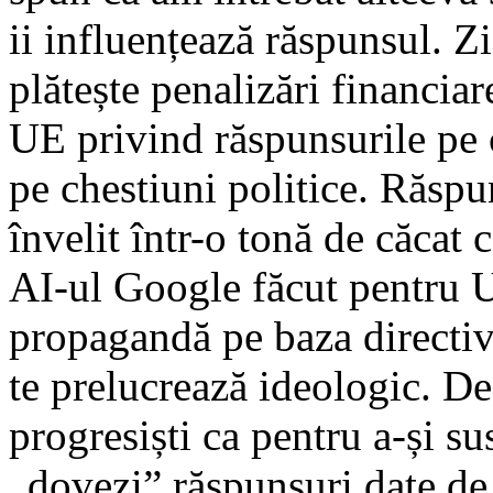
ii influențează răspunsul. Z
plătește penalizări financiar
UE privind răspunsurile pe 
pe chestiuni politice. Răspu
învelit într-o tonă de căcat 
AI-ul Google făcut pentru U
propagandă pe baza directiv
te prelucrează ideologic. De 
progresiști ca pentru a-și su
„dovezi” răspunsuri date de