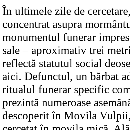
În ultimele zile de cercetare
concentrat asupra mormântul
monumentul funerar impresi
sale – aproximativ trei metr
reflectă statutul social deo
aici. Defunctul, un bărbat a
ritualul funerar specific co
prezintă numeroase asemănă
descoperit în Movila Vulpii
cercetat în movila mică. Ală