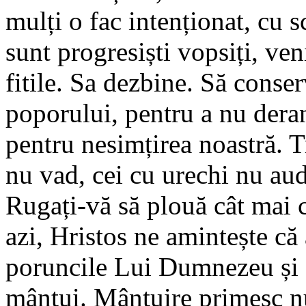
mulți o fac intenționat, cu
sunt progresiști vopsiți, ve
fitile. Sa dezbine. Să conser
poporului, pentru a nu der
pentru nesimțirea noastră. T
nu vad, cei cu urechi nu aud
Rugați-vă să plouă cât mai 
azi, Hristos ne amintește că 
poruncile Lui Dumnezeu și o
mântui. Mântuire primesc nu