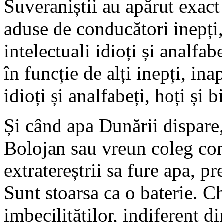
Suveraniștii au apărut exact 
aduse de conducători inepți, 
intelectuali idioți și analfabe
în funcție de alți inepți, inap
idioți și analfabeți, hoți și b
Și când apa Dunării dispare
Bolojan sau vreun coleg con
extratereștrii sa fure apa, 
Sunt stoarsa ca o baterie. Ch
imbecilităților, indiferent d