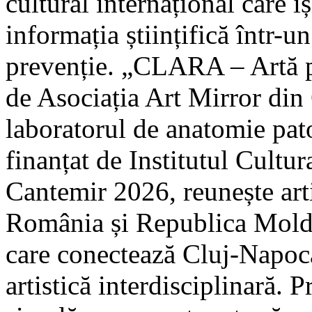
cultural internațional care 
informația științifică într-u
prevenție. „CLARA – Artă p
de Asociația Art Mirror din
laboratorul de anatomie p
finanțat de Institutul Cult
Cantemir 2026, reunește arti
România și Republica Moldov
care conectează Cluj-Napoca
artistică interdisciplinară. 