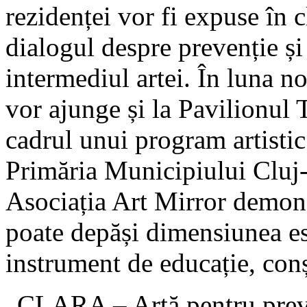
rezidenței vor fi expuse în 
dialogul despre prevenție și
intermediul artei. În luna no
vor ajunge și la Pavilionul 
cadrul unui program artistic
Primăria Municipiului Cluj-
Asociația Art Mirror demon
poate depăși dimensiunea es
instrument de educație, conș
„CLARA – Artă pentru preven