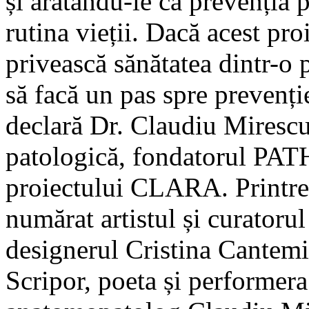
și arătându-le că prevenția 
rutina vieții. Dacă acest pro
privească sănătatea dintr-o 
să facă un pas spre prevenție
declară Dr. Claudiu Mirescu
patologică, fondatorul PAT
proiectului CLARA. Printre 
numărat artistul și curatoru
designerul Cristina Cantemi
Scripor, poeta și performera