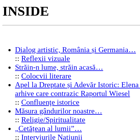
INSIDE
Dialog artistic, România și Germania…
::
Reflexii vizuale
Străin-n lume, străin acasă…
::
Colocvii literare
Apel la Dreptate și Adevăr Istoric: Elen
arhive care contrazic Raportul Wiesel
::
Confluenţe istorice
Măsura gândurilor noastre…
::
Religie/Spiritualitate
„Cetățean al lumii”…
::
Interviurile Naţiunii