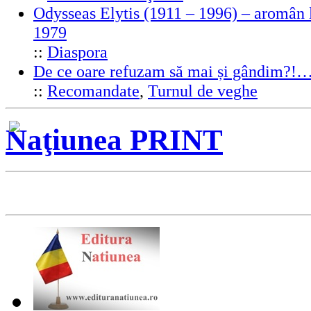
Odysseas Elytis (1911 – 1996) – aromân l
1979
::
Diaspora
De ce oare refuzam să mai și gândim?!
::
Recomandate
,
Turnul de veghe
Naţiunea PRINT