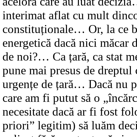
acelora care au luat decizi
interimat aflat cu mult dinc
constituționale… Or, la ce b
energetică dacă nici măcar de
de noi?… Ca țară, ca stat 
pune mai presus de dreptul c
urgențe de țară… Dacă nu pu
care am fi putut să o „încăr
necesitate dacă ar fi fost fol
priori” legitim) să luăm deci