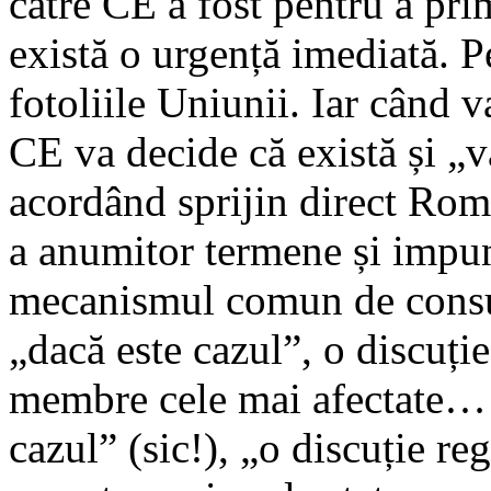
către CE a fost pentru a pr
există o urgență imediată. P
fotoliile Uniunii. Iar când va
CE va decide că există și „v
acordând sprijin direct Româ
a anumitor termene și impu
mecanismul comun de consult
„dacă este cazul”, o discuție
membre cele mai afectate… A
cazul” (sic!), „o discuție re