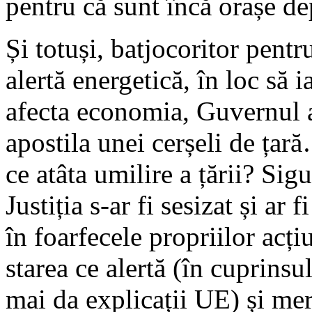
pentru că sunt încă orașe d
Și totuși, batjocoritor pentr
alertă energetică, în loc să i
afecta economia, Guvernul 
apostila unei cerșeli de ț
ce atâta umilire a țării? Sigu
Justiția s-ar fi sesizat și ar
în foarfecele propriilor acți
starea ce alertă (în cuprinsu
mai da explicații UE) și mer