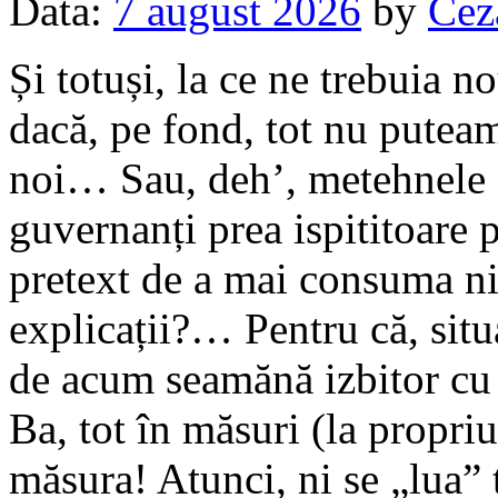
Data:
7 august 2026
by
Cez
Și totuși, la ce ne trebuia n
dacă, pe fond, tot nu pute
noi… Sau, deh’, metehnele (
guvernanți prea ispititoare 
pretext de a mai consuma ni
explicații?… Pentru că, situa
de acum seamănă izbitor cu 
Ba, tot în măsuri (la propriu
măsura! Atunci, ni se „lua