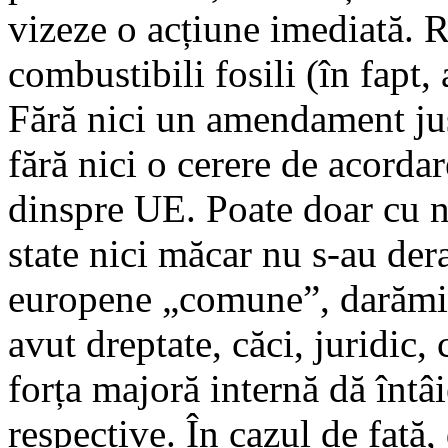
vizeze o acțiune imediată. R
combustibili fosili (în fapt,
Fără nici un amendament justi
fără nici o cerere de acorda
dinspre UE. Poate doar cu no
state nici măcar nu s-au dera
europene „comune”, darămite
avut dreptate, căci, juridic,
forța majoră internă dă întâi
respective. În cazul de față,