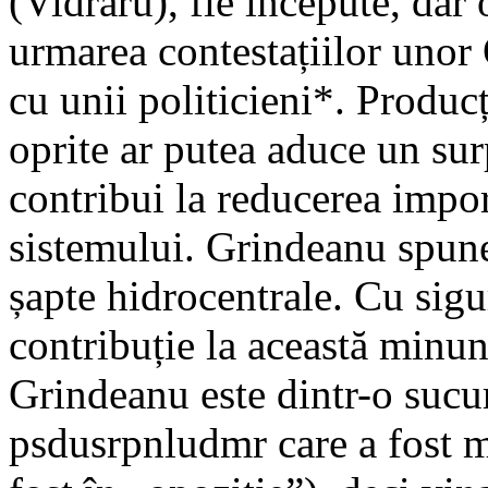
(Vidraru), fie începute, dar 
urmarea contestațiilor unor
cu unii politicieni*. Produc
oprite ar putea aduce un su
contribui la reducerea import
sistemului. Grindeanu spun
șapte hidrocentrale. Cu sig
contribuție la această minu
Grindeanu este dintr-o sucur
psdusrpnludmr care a fost me