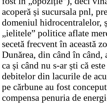
fost în „opoziție”), deci vin
acoperă și sucursala pnl, pr
domeniul hidrocentralelor, 
„ielitele” politice aflate m
secetă frecvent în această zo
Dunărea, din când în când, 
ca și când nu s-ar ști că est
debitelor din lacurile de ac
pe cărbune au fost concepute
compensa penuria de energie