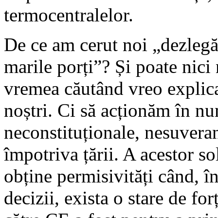
termocentralelor.
De ce am cerut noi „dezlegă
marile porți”? Și poate nici
vremea căutând vreo explica
noștri. Ci să acționăm în nu
neconstituționale, nesuvera
împotriva țării. A acestor so
obține permisivități când, în
decizii, exista o stare de for