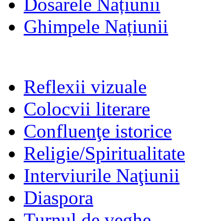
Dosarele Națiunii
Ghimpele Națiunii
Reflexii vizuale
Colocvii literare
Confluenţe istorice
Religie/Spiritualitate
Interviurile Naţiunii
Diaspora
Turnul de veghe