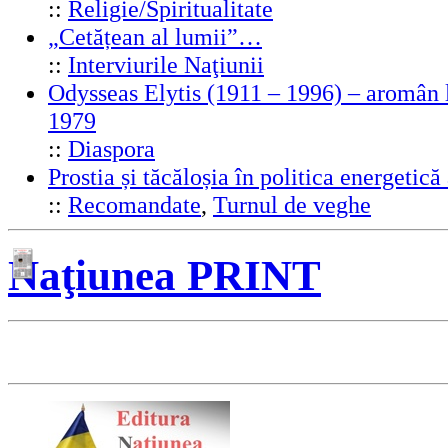
::
Religie/Spiritualitate
„Cetățean al lumii”…
::
Interviurile Naţiunii
Odysseas Elytis (1911 – 1996) – aromân l
1979
::
Diaspora
Prostia și tăcăloșia în politica energeti
::
Recomandate
,
Turnul de veghe
Naţiunea PRINT