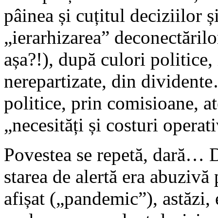
pâinea și cuțitul deciziilor și
„ierarhizarea” deconectărilo
așa?!), după culori politice,
nerepartizate, din dividente
politice, prin comisioane, ate
„necesități și costuri opera
Povestea se repetă, dară… Di
starea de alertă era abuzivă
afișat („pandemic”), astăzi, 