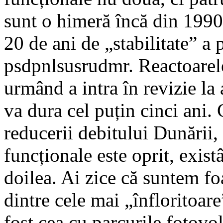
sunt o himeră încă din 1990
20 de ani de „stabilitate” a 
psdpnlsusrudmr. Reactoarele
urmând a intra în revizie la 
va dura cel puțin cinci ani.
reducerii debitului Dunării,
funcționale este oprit, exist
doilea. Ai zice că suntem foa
dintre cele mai „înfloritoare
fost cea cu parcurile fotovol