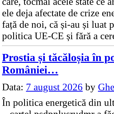
care, tocmai acele state ce a
ele deja afectate de crize e
față de noi, că și-au și lua
politica UE-CE și fără a ce
Prostia și tăcăloșia în p
României…
Data:
7 august 2026
by
Ghe
În politica energetică din ul
– cartel psdpnlusrudmr a făc