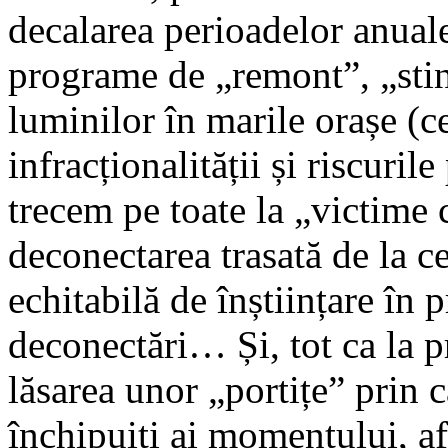
decalarea perioadelor anuale 
programe de „remont”, „sting
luminilor în marile orașe (c
infracționalității și riscuril
trecem pe toate la „victime
deconectarea trasată de la c
echitabilă de înștiințare în 
deconectări… Și, tot ca la p
lăsarea unor „portițe” prin 
închipuiți ai momentului, af