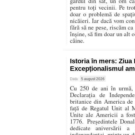
gardul din sat, un om că
pentru toți vecinii. Pe t
doar o problemă de spați
nicăieri. Iar dacă vom con
fără să ne pese, riscăm ca
înșine, să fim doar un alt o
câine.
Istoria în mers: Ziu
Excepționalismul ame
Data:
5 august 2026
Cu 250 de ani în urmă, l
Declarația de Independe
britanice din America de
față de Regatul Unit al 
Unite ale Americii a fos
1776. Președintele Donal
dedicate aniversării 
independenței, printr-un di