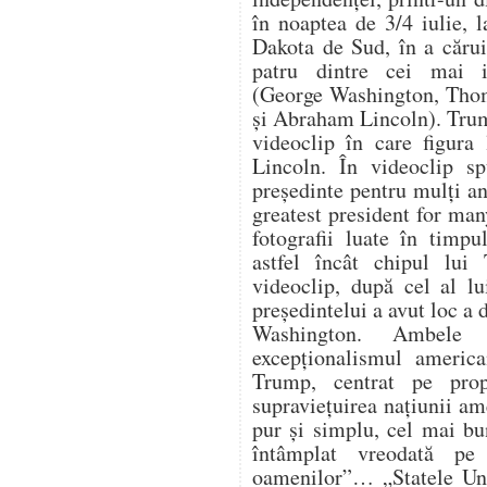
în noaptea de 3/4 iulie,
Dakota de Sud, în a cărui
patru dintre cei mai i
(George Washington, Thom
și Abraham Lincoln). Trum
videoclip în care figura
Lincoln. În videoclip s
președinte pentru mulți an
greatest president for ma
fotografii luate în timpu
astfel încât chipul lui
videoclip, după cel al lu
președintelui a avut loc a
Washington. Ambele 
excepționalismul america
Trump, centrat pe propr
supraviețuirea națiunii a
pur și simplu, cel mai bu
întâmplat vreodată pe
oamenilor”… „Statele Uni