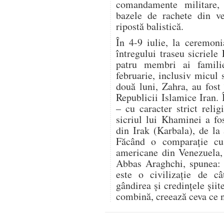
comandamente militare,
bazele de rachete din ve
ripostă balistică.
În 4-9 iulie, la ceremon
întregului traseu sicriele
patru membri ai famili
februarie, inclusiv micul 
două luni, Zahra, au fost 
Republicii Islamice Iran.
– cu caracter strict relig
sicriul lui Khaminei a fo
din Irak (Karbala), de la
Făcând o comparație cu r
americane din Venezuela, 
Abbas Araghchi, spunea: „
este o civilizație de c
gândirea și credințele șii
combină, creează ceva ce n