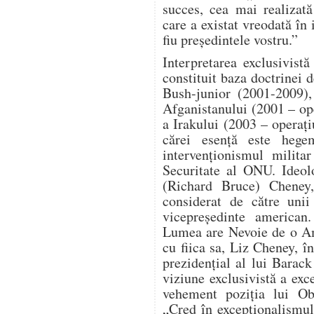
succes, cea mai realizat
care a existat vreodată în 
fiu președintele vostru.”
Interpretarea exclusivist
constituit baza doctrinei d
Bush-junior (2001-2009),
Afganistanului (2001 – o
a Irakului (2003 – operaț
cărei esență este hege
intervenționismul milita
Securitate al ONU. Ideol
(Richard Bruce) Cheney, 
considerat de către unii
vicepreședinte american
Lumea are Nevoie de o Am
cu fiica sa, Liz Cheney, î
prezidențial al lui Bara
viziune exclusivistă a ex
vehement poziția lui Ob
„Cred în excepționalismu