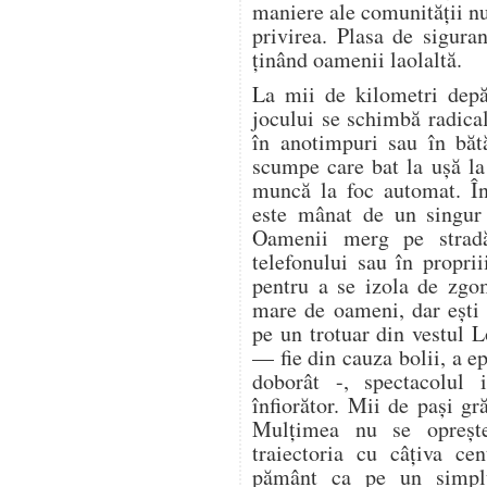
maniere ale comunității n
privirea. Plasa de sigura
ținând oamenii laolaltă.
La mii de kilometri depă
jocului se schimbă radica
în anotimpuri sau în bătă
scumpe care bat la ușă la 
muncă la foc automat. În
este mânat de un singur 
Oamenii merg pe stradă
telefonului sau în proprii
pentru a se izola de zgo
mare de oameni, dar ești 
pe un trotuar din vestul 
— fie din cauza bolii, a ep
doborât -, spectacolul i
înfiorător. Mii de pași gr
Mulțimea nu se oprește.
traiectoria cu câțiva ce
pământ ca pe un simplu