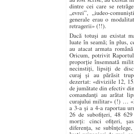
dintre cei care se retrăg
„evrei”, „iudeo-comuniș
generale erau o modalita
retragerii» (!!).
Dacă totuși au existat ma
luate în seamă; în plus, ce
au atacat armata română 
Oricum, potrivit Raportul
proporție însemnată milit
necinstiți, lipsiți de dis
curaj și au părăsit trup
dezertat: «diviziile 12, 1
de jumătate din efectiv di
comandanți au arătat lip
curajului militar» (!) … 
a 3-a și a 4-a raportau ur
26 de subofițeri, 48 629
morți: cinci ofițeri, șa
diferența, se subînțelege