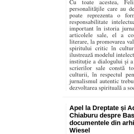
Cu toate acestea, Fel
personalitățile care au d
poate reprezenta o for
responsabilitate intelec
important în istoria jurn
articolele sale, el a co
literare, la promovarea va
spiritului critic în cult
ilustrează modelul intelect
instituție a dialogului și a
scrierilor sale constă t
culturii, în respectul p
jurnalismul autentic trebu
dezvoltarea spirituală a soc
Apel la Dreptate și A
Chiaburu despre Basa
documentele din arhi
Wiesel