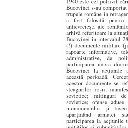
1940 este cel potrivit căr
Bucovinei s-au comportat v
trupele române în retragere
a fost folosită pentru a
antievreiești ale românil
arhivă referitoare la situaț
Bucovinei în intervalul 2
(!) documente militare (j
rapoarte informative, te
administrative, de poli
participarea unora dintr
Bucovinei la acțiunile a
această perioadă. Cercet
acestor documente se ref
steagurilor roșii; manife
sovietice; mitinguri d
sovietice; ofense aduse 
monumentelor și biseri
aparținând armatei sau
participarea la acțiunile
unităților și subunitățilo