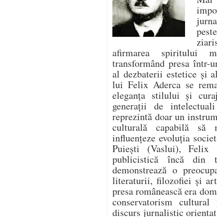
impo
jurna
pest
ziari
afirmarea spiritului 
transformând presa într-un
al dezbaterii estetice și a
lui Felix Aderca se rema
eleganța stilului și cura
generații de intelectua
reprezintă doar un instrume
culturală capabilă să
influențeze evoluția socie
Puiești (Vaslui), Felix 
publicistică încă din t
demonstrează o preocupa
literaturii, filozofiei și 
presa românească era domi
conservatorism cultural
discurs jurnalistic orienta