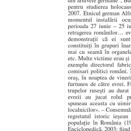
din arhivele germane”, Buc
pentru studierea holocau
2007. Etnicul german Alfr
momentul instalării ocup
perioada 27 iunie – 25 i
retragerea românilor… ev
demonstrații că ei sunt
constituiți în grupuri în
mai cu seamă în organele 
etc. Multe victime erau și 
exemplu directorul fabri
comisari politici români. 
oraș, în noaptea de vineri
furtunos de către evrei. F
trupelor rusești au durat 
evreii au jucat rolul pr
spuneau aceasta cu uimir
localnicilor». – Consemnă
regretatul istoric ieșe
populație în România (19
Enciclopedică, 2003; fiind