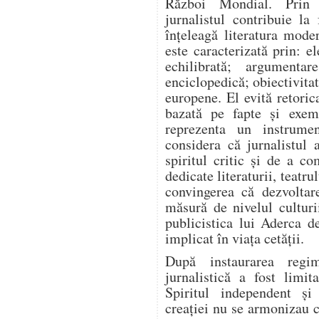
Război Mondial. Prin a
jurnalistul contribuie l
înțeleagă literatura mode
este caracterizată prin: el
echilibrată; argumentar
enciclopedică; obiectivitat
europene. El evită retoric
bazată pe fapte și exem
reprezenta un instrume
considera că jurnalistul 
spiritul critic și de a co
dedicate literaturii, teatrul
convingerea că dezvoltar
măsură de nivelul culturi
publicistica lui Aderca d
implicat în viața cetății.
După instaurarea regim
jurnalistică a fost limit
Spiritul independent și
creației nu se armonizau c