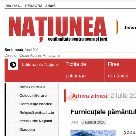
Din 1881…
REDACȚIA
Arhivă
Serie nouă
, Anul XV
Director:
Cezar Adonis Mihalache
Tichia de
Firea
Editorialele Națiunii
politician
românilor
Reflexii vizuale
2 iulie 2
Arhiva zilnică:
Colocvii literare
Confluenţe istorice
Furnicuțele pământu
Religie/Spiritualitate
Interviurile Naţiunii
Data:
6 august 2026
Diaspora
Școa