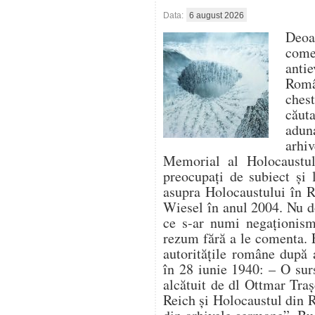
Data:
6 august 2026
Deo
com
antie
Român
ches
căut
aduna
arhi
Memorial al Holocaustulu
preocupați de subiect și 
asupra Holocaustului în 
Wiesel în anul 2004. Nu d
ce s-ar numi negaționism 
rezum fără a le comenta. 
autoritățile române după 
în 28 iunie 1940: – O su
alcătuit de dl Ottmar Traș
Reich și Holocaustul din