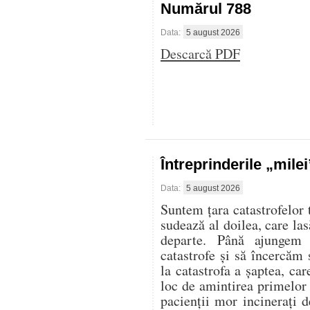
Numărul 788
Data:
5 august 2026
Descarcă PDF
Întreprinderile „mile
Data:
5 august 2026
Suntem țara catastrofelor 
sudează al doilea, care las
departe. Până ajungem 
catastrofe și să încercăm 
la catastrofa a șaptea, ca
loc de amintirea primelor
pacienții mor incinerați d