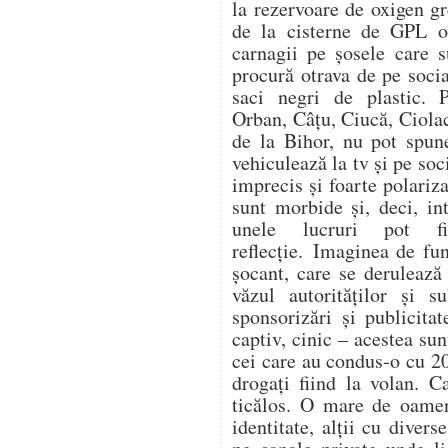
la rezervoare de oxigen gr
de la cisterne de GPL op
carnagii pe șosele care s
procură otrava de pe soc
saci negri de plastic. 
Orban, Câțu, Ciucă, Ciol
de la Bihor, nu pot spune
vehiculează la tv și pe soc
imprecis și foarte polariza
sunt morbide și, deci, in
unele lucruri pot f
reflecție. Imaginea de fu
șocant, care se derulează
văzul autorităților și s
sponsorizări și publicitat
captiv, cinic – acestea su
cei care au condus-o cu 20
drogați fiind la volan. C
ticălos. O mare de oamen
identitate, alții cu divers