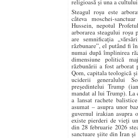
religioasă și una a cultului
Steagul roșu este arbora
câteva moschei-sanctuar 
Hussein, nepotul Profet
arborarea steagului roșu 
are semnificația „vărsăr
răzbunare”, el putând fi în
numai după împlinirea răz
dimensiune politică ma
răzbunării a fost arbora
Qom, capitala teologică și 
uciderii generalului S
președintelui Trump (ia
mandat al lui Trump). La 
a lansat rachete balistic
asumat – asupra unor baz
guvernul irakian asupra o
existe pierderi de vieți 
din 28 februarie 2026 ste
sanctuare șiite din Iran și