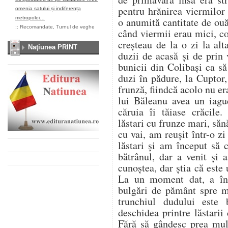
pentru hrănirea viermilor
omenia satului și indiferența
metropolei…
o anumită cantitate de ou
::
Recomandate
,
Turnul de veghe
când viermii erau mici, co
creșteau de la o zi la al
Naţiunea PRINT
duzii de acasă și de prin
bunicii din Colibași ca s
duzi în pădure, la Cuptor
frunză, fiindcă acolo nu er
lui Băleanu avea un iag
căruia îi tăiase crăcile.
lăstari cu frunze mari, săn
cu vai, am reușit într-o z
lăstari și am început să
bătrânul, dar a venit și
cunoștea, dar știa că este u
La un moment dat, a înc
bulgări de pământ spre 
trunchiul dudului este
deschidea printre lăstarii
Fără să gândesc prea mul