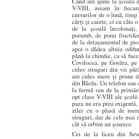
Când am ajuns la școala d
V-VIII, aveam în fieca
cursurilor de o lună, timp
cărți și caiete, ci cu câte
de la școală încolonați,
porumb, de pomi fructifer
de la detașamentul de pion
apoi o dădea altuia odih
până la chindie, ca să f
Covilocea, pe Govăra, pe
cules struguri din vii pă
am cules mere și prune di
din Bârda. Un telefon sau 
la fermă sau de la primări
opt clase V-VIII ale școli
paza nu era prea exigentă, 
zilei cu o plasă de mer
struguri, dar de cele mai
cât să orbim un șoarece.
Cei de la liceu din Seve