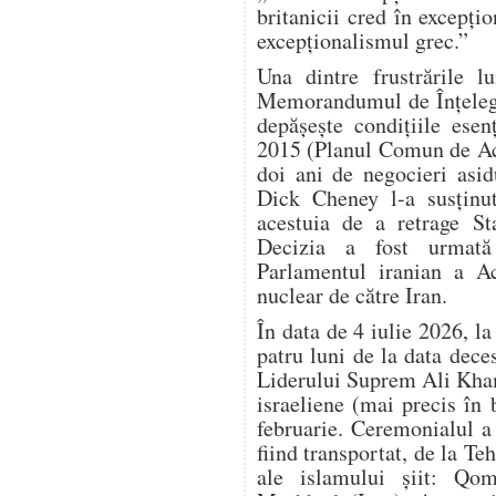
britanicii cred în excepțio
excepționalismul grec.”
Una dintre frustrările 
Memorandumul de Înțelege
depășește condițiile esen
2015 (Planul Comun de Ac
doi ani de negocieri asi
Dick Cheney l-a susținu
acestuia de a retrage S
Decizia a fost urmată
Parlamentul iranian a Ac
nuclear de către Iran.
În data de 4 iulie 2026, l
patru luni de la data dec
Liderului Suprem Ali Kham
israeliene (mai precis în
februarie. Ceremonialul a d
fiind transportat, de la Teh
ale islamului șiit: Qom