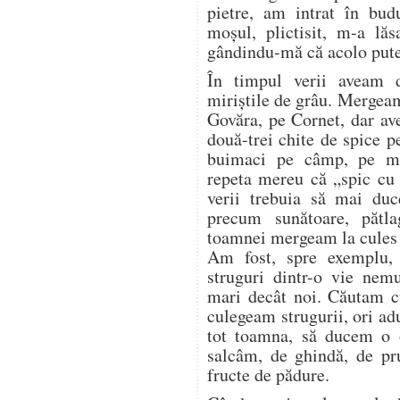
pietre, am intrat în bud
moșul, plictisit, m-a lăs
gândindu-mă că acolo pute
În timpul verii aveam 
miriștile de grâu. Mergea
Govăra, pe Cornet, dar a
două-trei chite de spice p
buimaci pe câmp, pe mir
repeta mereu că „spic cu 
verii trebuia să mai duc
precum sunătoare, pătl
toamnei mergeam la cules d
Am fost, spre exemplu,
struguri dintr-o vie nem
mari decât noi. Căutam cu
culegeam strugurii, ori a
tot toamna, să ducem o o
salcâm, de ghindă, de pr
fructe de pădure.