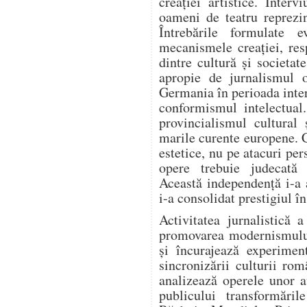
creației artistice. Intervi
oameni de teatru reprezi
Întrebările formulate e
mecanismele creației, resp
dintre cultură și societa
apropie de jurnalismul o
Germania în perioada inter
conformismul intelectual
provincialismul cultural 
marile curente europene. 
estetice, nu pe atacuri per
opere trebuie judecată e
Această independență i-a 
i-a consolidat prestigiul î
Activitatea jurnalistică 
promovarea modernismului.
și încurajează experiment
sincronizării culturii ro
analizează operele unor a
publicului transformări