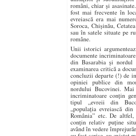
români, chiar și asasinate
fost mai frecvente în loc
evreiască era mai numero
Soroca, Chișinău, Cetatea
sau în satele situate pe ru
române.
Unii istorici argumente
documente incriminatoare re
din Basarabia și nordul 
examinarea critică a docu
concluzii departe (!) de i
opiniei publice din mo
nordului Bucovinei. Mai 
incriminatoare conțin gen
tipul „evreii din Buco
„populația evreiască din 
România” etc. De altfel, 
conțin relativ puține sit
având în vedere împrejură
au fost scrise, au existat m