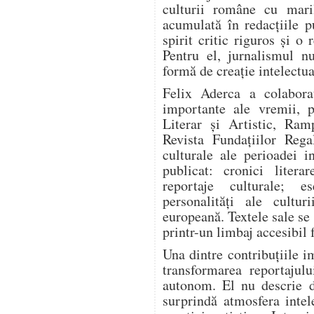
culturii române cu mari
acumulată în redacțiile pu
spirit critic riguros și o
Pentru el, jurnalismul n
formă de creație intelectua
Felix Aderca a colabora
importante ale vremii, p
Literar și Artistic, Ram
Revista Fundațiilor Rega
culturale ale perioadei i
publicat: cronici literar
reportaje culturale; es
personalități ale cultur
europeană. Textele sale se
printr-un limbaj accesibil 
Una dintre contribuțiile i
transformarea reportajulu
autonom. El nu descrie d
surprindă atmosfera intel