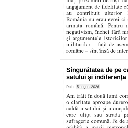
luați prizonieri de ruși, c
angajament de fidelitate că
au contribuit ulterior
România nu erau evrei ci d
armata română. Pentru n
negativism, închei fără ni
și argumentele istoricilor 
militarilor – față de ase
române – sînt însă de inter
Singurătatea de pe c
satului și indiferenț
Data:
5 august 2026
Am trăit în două lumi compl
o claritate aproape durer
caldă a satului și a oraș
care ulița sau strada p
sufragerie comună. Pe de al
grăbită a marii metropo