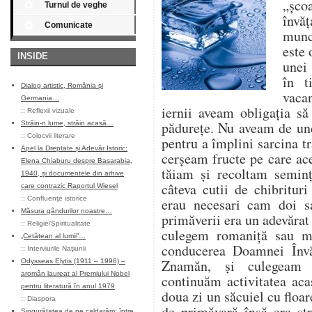
„șco
Turnul de veghe
învăț
Comunicate
munce
este 
INSIDE
unei 
în t
Dialog artistic, România și
vaca
Germania…
iernii aveam obligația s
::
Reflexii vizuale
pădurețe. Nu aveam de un
Străin-n lume, străin acasă…
::
Colocvii literare
pentru a împlini sarcina tr
Apel la Dreptate și Adevăr Istoric:
cerșeam fructe pe care ace
Elena Chiaburu despre Basarabia,
tăiam și recoltam seminț
1940, și documentele din arhive
câteva cutii de chibritur
care contrazic Raportul Wiesel
::
Confluenţe istorice
erau necesari cam doi s
Măsura gândurilor noastre…
primăverii era un adevărat
::
Religie/Spiritualitate
culegem romaniță sau m
„Cetățean al lumii”…
conducerea Doamnei Învă
::
Interviurile Naţiunii
Znamăn, și culegeam 
Odysseas Elytis (1911 – 1996) –
aromân laureat al Premiului Nobel
continuăm activitatea aca
pentru literatură în anul 1979
doua zi un săcuiel cu flo
::
Diaspora
de primăvară însă era st
Singurătatea de pe caldarâm: între