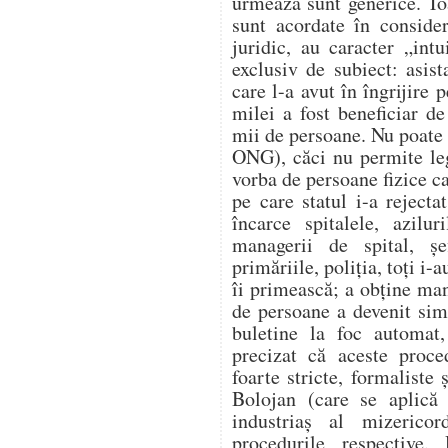
urmează sunt generice. Toa
sunt acordate în conside
juridic, au caracter „int
exclusiv de subiect: asist
care l-a avut în îngrijire 
milei a fost beneficiar de
mii de persoane. Nu poate 
ONG), căci nu permite legi
vorba de persoane fizice ca
pe care statul i-a reject
încarce spitalele, azilur
managerii de spital, șe
primăriile, poliția, toți i-
îi primească; a obține man
de persoane a devenit sim
buletine la foc automat,
precizat că aceste proce
foarte stricte, formaliste 
Bolojan (care se aplică 
industriaș al mizerico
procedurile respective