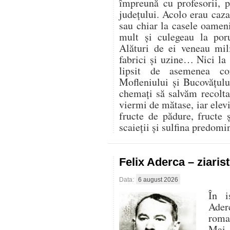
împreună cu profesorii, 
județului. Acolo erau cazaț
sau chiar la casele oamen
mult și culegeau la por
Alături de ei veneau mili
fabrici și uzine… Nici la
lipsit de asemenea co
Mofleniului și Bucovățul
chemați să salvăm recolt
viermi de mătase, iar elevi
fructe de pădure, fructe 
scaieții și sulfina predom
Felix Aderca – ziaris
Data:
6 august 2026
În i
Aderc
roman
Mai 