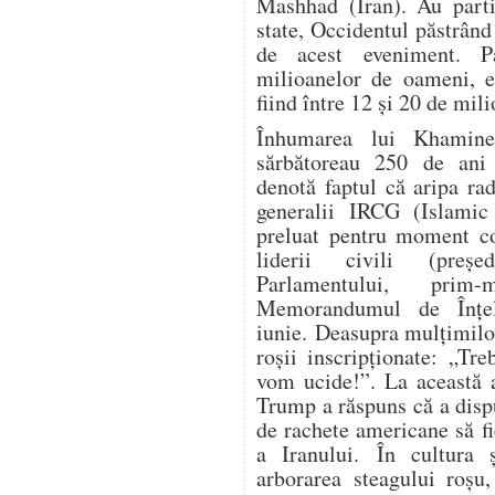
Mashhad (Iran). Au parti
state, Occidentul păstrând
de acest eveniment. P
milioanelor de oameni, es
fiind între 12 și 20 de mil
Înhumarea lui Khamine
sărbătoreau 250 de ani 
denotă faptul că aripa ra
generalii IRCG (Islamic
preluat pentru moment co
liderii civili (președ
Parlamentului, prim-
Memorandumul de Înțe
iunie. Deasupra mulțimilo
roșii inscripționate: „Tr
vom ucide!”. La această a
Trump a răspuns că a dispu
de rachete americane să fi
a Iranului. În cultura ș
arborarea steagului roșu