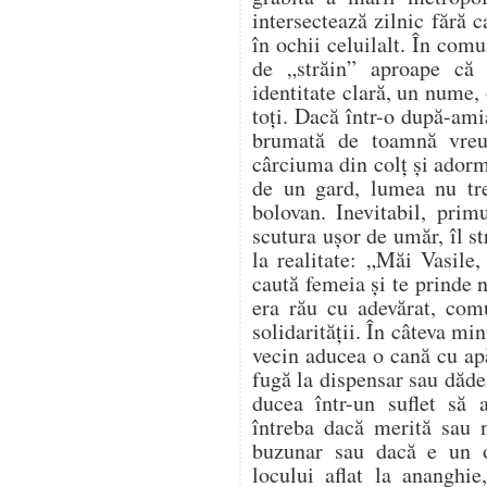
intersectează zilnic fără 
în ochii celuilalt. În comu
de „străin” aproape că
identitate clară, un nume, 
toți. Dacă într-o după-ami
brumată de toamnă vreu
cârciuma din colț și adorm
de un gard, lumea nu tr
bolovan. Inevitabil, prim
scutura ușor de umăr, îl s
la realitate: „Măi Vasile,
caută femeia și te prinde
era rău cu adevărat, com
solidarității. În câteva mi
vecin aducea o cană cu apă
fugă la dispensar sau dădea
ducea într-un suflet să
întreba dacă merită sau n
buzunar sau dacă e un 
locului aflat la ananghie