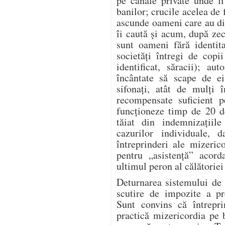
pe canale private unde l
banilor; crucile acelea de 
ascunde oameni care au dis
îi caută și acum, după zeci
sunt oameni fără identita
societăți întregi de copi
identificat, săracii); aut
încântate să scape de ei
sifonați, atât de mulți î
recompensate suficient p
funcționeze timp de 20 d
tăiat din indemnizațiile
cazurilor individuale, 
întreprinderi ale mizeric
pentru „asistență” acor
ultimul peron al călătoriei 
Deturnarea sistemului de 
scutire de impozite a pre
Sunt convins că întrepr
practică mizericordia pe 