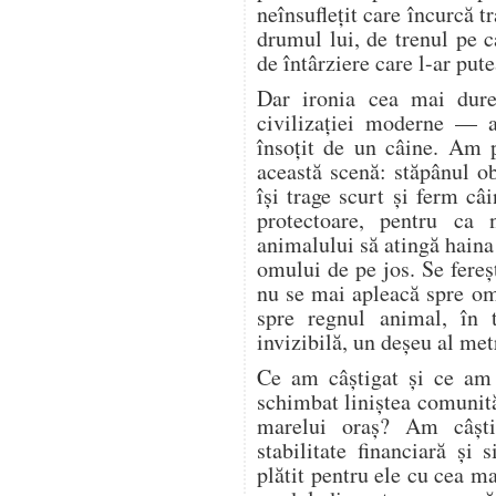
neînsuflețit care încurcă tr
drumul lui, de trenul pe c
de întârziere care l-ar pute
Dar ironia cea mai dure
civilizației moderne — a
însoțit de un câine. Am 
această scenă: stăpânul o
își trage scurt și ferm câi
protectoare, pentru ca 
animalului să atingă haina
omului de pe jos. Se fere
nu se mai apleacă spre o
spre regnul animal, în 
invizibilă, un deșeu al met
Ce am câștigat și ce am
schimbat liniștea comunită
marelui oraș? Am câșt
stabilitate financiară și
plătit pentru ele cu cea