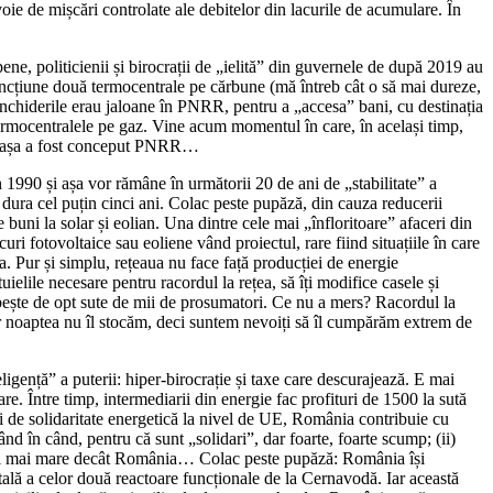
oie de mișcări controlate ale debitelor din lacurile de acumulare. În
ene, politicienii și birocrații de „ielită” din guvernele de după 2019 au
funcțiune două termocentrale pe cărbune (mă întreb cât o să mai dureze,
nchiderile erau jaloane în PNRR, pentru a „accesa” bani, cu destinația
ru termocentralele pe gaz. Vine acum momentul în care, în același timp,
 că așa a fost conceput PNRR…
n 1990 și așa vor rămâne în următorii 20 de ani de „stabilitate” a
 dura cel puțin cinci ani. Colac peste pupăză, din cauza reducerii
 buni la solar și eolian. Una dintre cele mai „înfloritoare” afaceri din
uri fotovoltaice sau eoliene vând proiectul, rare fiind situațiile în care
. Pur și simplu, rețeaua nu face față producției de energie
ielile necesare pentru racordul la rețea, să îți modifice casele și
rbește de opt sute de mii de prosumatori. Ce nu a mers? Racordul la
dar noaptea nu îl stocăm, deci suntem nevoiți să îl cumpărăm extrem de
igență” a puterii: hiper-birocrație și taxe care descurajează. E mai
re. Între timp, intermediarii din energie fac profituri de 1500 la sută
lui de solidaritate energetică la nivel de UE, România contribuie cu
nd în când, pentru că sunt „solidari”, dar foarte, foarte scump; (ii)
i ori mai mare decât România… Colac peste pupăză: România își
tală a celor două reactoare funcționale de la Cernavodă. Iar această