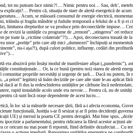
e fond, tot nu puteam face nimic?!… Nimic pentru noi… Sau, deh’, metehne
a explicații?… Pentru că, situația de stare de alertă energetică de acum
 temperatura… Acum, se măsoară consumul de energie electrică, momentan,
eni, trăindu-și fragila mândrie și fudulie temporară a felului de a fi și e
tăzi, limitarea drepturilor se va produce prin deconectările impuse… Ce
e de revizii la unitățile cu programe de „remont”, „stingerea” ori reducer
recem pe toate la „victime colaterale”?!)… Apoi, deconectarea trasată de la 
rea unor „portițe” prin care alți mici „dumnezei” închipuiți ai momentului,
iminente”, nu-i așa?!), după culori politice, influențe, cedări din profituri
rative”)…
rtă era abuzivă prin însăși modul de manifestare afișat („pandemic”), ast
itățile constituționale… Or, la ce bună (pentru noi) starea de alertă ener
 comunitar propriile necesități și urgențe de țară… Dacă nu putem, în nu
ru, „a priori” legitim) să luăm deciziile pe care alte state le-au aplicat fă
itimă dacă ar fi dus la redeschiderea unităților pe cărbune încă nedemolate
utere, rapid instalabile acolo unde era nevoie… Pentru că, nu de unităț
l, pentru că sunt încă orașe dependente de acest lucru…
rgetică, în loc să ia măsurile necesare țării, fără a-i afecta economia, G
etate funcțională, Justiția s-ar fi sesizat și ar fi prins decidenții guvern
licații UE) și mersul la poarta CE pentru derogări. Mai bine spus, „dezlegă
 ipocrizie a parlamentului, pentru ridicarea la fileul acestor acțiuni ale
ce oricum nu mai poate fi repornit, fiind definitiv dezafectat… Cu term
 vizeze o acțiune imediată. Repornirea unităților energetice pe combustibil