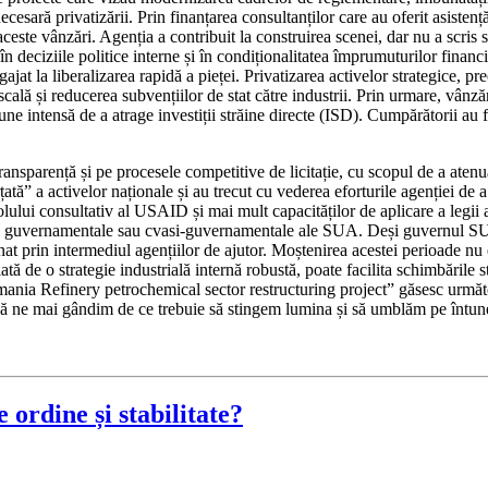
ecesară privatizării. Prin finanțarea consultanților care au oferit asiste
este vânzări. Agenția a contribuit la construirea scenei, dar nu a scris 
e în deciziile politice interne și în condiționalitatea împrumuturilor fina
 la liberalizarea rapidă a pieței. Privatizarea activelor strategice, prec
lă și reducerea subvențiilor de stat către industrii. Prin urmare, vânză
 intensă de a atrage investiții străine directe (ISD). Cumpărătorii au fos
nsparență și pe procesele competitive de licitație, cu scopul de a atenua
ă” a activelor naționale și au trecut cu vederea eforturile agenției de a 
ului consultativ al USAID și mai mult capacităților de aplicare a legii al
ități guvernamentale sau cvasi-guvernamentale ale SUA. Deși guvernul S
onat prin intermediul agențiilor de ajutor. Moștenirea acestei perioade nu e
ă de o strategie industrială internă robustă, poate facilita schimbările s
ania Refinery petrochemical sector restructuring project” găsesc următo
n să ne mai gândim de ce trebuie să stingem lumina și să umblăm pe întuner
ordine și stabilitate?