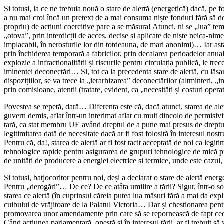
Și totuși, la ce ne trebuia nouă o stare de alertă (energetică) dacă, p
a nu mai croi încă un pretext de a mai consuma niște fonduri fără să de
propriu) de acțiuni coercitive pare a se măsura! Atunci, ni se „lua”
„otova”, prin interdicții de acces, decise și aplicate de niște neica-nim
implacabil, în nerosturile lor din totdeauna, de mari anonimi)… Iar as
prin închiderea temporară a fabricilor, prin decalarea perioadelor anual
explozie a infracționalității și riscurile pentru circulația publică, le t
iminentei deconectări… Și, tot ca la precedenta stare de alertă, cu lăsa
dispozițiilor, se va trece la „ierarhizarea” deconectărilor (altminteri, „
prin comisioane, atenții (tratate, evident, ca „necesități și costuri ope
Povestea se repetă, dară… Diferența este că, dacă atunci, starea de ale
guvern demis, aflat într-un interimat aflat cu mult dincolo de permisiv
țară, ca stat membru UE având dreptul de a pune mai presus de dreptul
legitimitatea dată de necesitate dacă ar fi fost folosită în interesul nost
Pentru că, da!, starea de alertă ar fi fost tacit acceptată de noi ca leg
tehnologice rapide pentru asigurarea de grupuri tehnologice de mică p
de unități de producere a energiei electrice și termice, unde este cazu
Și totuși, batjocoritor pentru noi, deși a declarat o stare de alertă ene
Pentru „derogări”… De ce? De ce atâta umilire a țării? Sigur, într-o soci
starea ce alertă (în cuprinsul căreia putea lua măsuri fără a mai da exp
cuibului de vrăjitoare de la Palatul Victoria… Dar și chestionarea pentru
promovarea unor amendamente prin care să se repornească de fapt ceea 
Când acțiunea parlamentară, onestă și în interesul țării, ar fi trebuit să