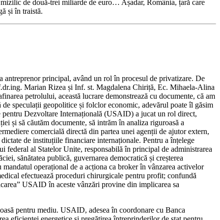
 un mizilic de două-trei miliarde de euro… Așadar, România, țară care
 și în traistă.
a antreprenor principal, având un rol în procesul de privatizare. De
f.dr.ing. Marian Rizea și Inf. st. Magdalena Chiriță, Ec. Mihaela-Alina
 rafinarea petrolului, această lucrare demonstrează cu documente, că am
ă de speculații geopolitice și folclor economic, adevărul poate îl găsim
te pentru Dezvoltare Internațională (USAID) a jucat un rol direct,
ației și să căutăm documente, să intrăm în analiza riguroasă a
ermediere comercială directă din partea unei agenții de ajutor extern,
 dictate de instituțiile financiare internaționale. Pentru a înțelege
 federal al Statelor Unite, responsabilă în principal de administrarea
răciei, sănătatea publică, guvernarea democratică și creșterea
au mandatul operațional de a acționa ca broker în vânzarea activelor
ical efectuează proceduri chirurgicale pentru profit; confundă
mplicarea” USAID în aceste vânzări provine din implicarea sa
riculoasă pentru mediu. USAID, adesea în coordonare cu Banca
eficienței energetice și pregătirea întreprinderilor de stat pentru