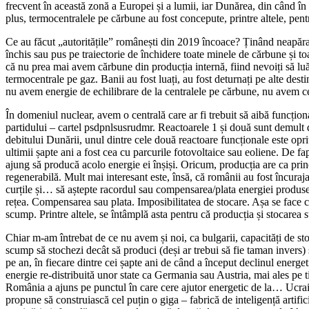
frecvent în această zonă a Europei și a lumii, iar Dunărea, din când în 
plus, termocentralele pe cărbune au fost concepute, printre altele, pen
Ce au făcut „autoritățile” românești din 2019 încoace? Ținând neapărat s
închis sau pus pe traiectorie de închidere toate minele de cărbune și 
că nu prea mai avem cărbune din producția internă, fiind nevoiți să l
termocentrale pe gaz. Banii au fost luați, au fost deturnați pe alte dest
nu avem energie de echilibrare de la centralele pe cărbune, nu avem c
În domeniul nuclear, avem o centrală care ar fi trebuit să aibă funcțion
partidului – cartel psdpnlsusrudmr. Reactoarele 1 și două sunt demult d
debitului Dunării, unul dintre cele două reactoare funcționale este oprit
ultimii șapte ani a fost cea cu parcurile fotovoltaice sau eoliene. De fap
ajung să producă acolo energie ei înșiși. Oricum, producția are ca prin
regenerabilă. Mult mai interesant este, însă, că românii au fost încuraja
curțile și… să aștepte racordul sau compensarea/plata energiei produse
rețea. Compensarea sau plata. Imposibilitatea de stocare. Așa se face c
scump. Printre altele, se întâmplă asta pentru că producția și stocarea 
Chiar m-am întrebat de ce nu avem și noi, ca bulgarii, capacități de sto
scump să stochezi decât să produci (deși ar trebui să fie taman invers) ș
pe an, în fiecare dintre cei șapte ani de când a început declinul energe
energie re-distribuită unor state ca Germania sau Austria, mai ales pe t
România a ajuns pe punctul în care cere ajutor energetic de la… Ucrai
propune să construiască cel puțin o giga – fabrică de inteligență arti