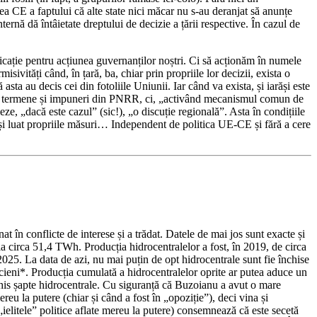
ea CE a faptului că alte state nici măcar nu s-au deranjat să anunțe
ternă dă întâietate dreptului de decizie a țării respective. În cazul de
cație pentru acțiunea guvernanților noștri. Ci să acționăm în numele
sivități când, în țară, ba, chiar prin propriile lor decizii, exista o
sta au decis cei din fotoliile Uniunii. Iar când va exista, și iarăși este
itor termene și impuneri din PNRR, ci, „activând mecanismul comun de
ze, „dacă este cazul” (sic!), „o discuție regională”. Asta în condițiile
u și luat propriile măsuri… Independent de politica UE-CE și fără a cere
nat în conflicte de interese și a trădat. Datele de mai jos sunt exacte și
a circa 51,4 TWh. Producția hidrocentralelor a fost, în 2019, de circa
25. La data de azi, nu mai puțin de opt hidrocentrale sunt fie închise
ticieni*. Producția cumulată a hidrocentralelor oprite ar putea aduce un
his șapte hidrocentrale. Cu siguranță că Buzoianu a avut o mare
u la putere (chiar și când a fost în „opoziție”), deci vina și
ielitele” politice aflate mereu la putere) consemnează că este secetă