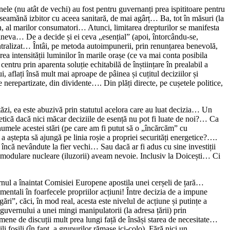
le (nu atât de vechi) au fost pentru guvernanți prea ispititoare pentru
 seamănă izbitor cu aceea sanitară, de mai agârț… Ba, tot în măsuri (la
 al marilor consumatori… Atunci, limitarea drepturilor se manifesta
i cineva… De a decide și ei ceva „esențial” (apoi, întorcându-se,
ntralizat… Întâi, pe metoda autoimpunerii, prin renunțarea benevolă,
ea intensității luminilor în marile orașe (ce va mai conta posibila
centru prin aparenta soluție echitabilă de înștiințare în prealabil a
 aflați însă mult mai aproape de pâinea și cuțitul deciziilor și
le nerepartizate, din dividente…. Din plăți directe, pe cușetele politice,
ăzi, ea este abuzivă prin statutul acelora care au luat decizia… Un
getică dacă nici măcar deciziile de esență nu pot fi luate de noi?… Ca
mele acestei stări (pe care am fi putut să o „încărcăm” cu
ră a aștepta să ajungă pe linia roșie a propriei securități energetice?….
, încă nevândute la fier vechi… Sau dacă ar fi adus cu sine investiții
i modulare nucleare (iluzorii) aveam nevoie. Inclusiv la Doicești… Ci
uvernul a înaintat Comisiei Europene apostila unei cerșeli de țară…
amentali în foarfecele propriilor acțiuni! Între decizia de a impune
ri”, căci, în mod real, acesta este nivelul de acțiune și putințe a
 guvernului a unei mingi manipulatorii (la adresa țării) prin
ene de discuții mult prea lungi față de însăși starea de necesitate…
i fosili (în fapt, a grupurilor rămase ici-colo). Fără nici un