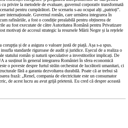
nță cu privire la metodele de evaluare, guvernul corporativ transformată
scenariul pentru cumpărători. De scenariu s-au ocupat alți „patrioți”.
nciare internaționale. Guvernul român, care urmărea integrarea în
um rafinăriile, a fost o condiție prealabilă pentru obținerea de
rile au fost executate de către Autoritatea Română pentru Privatizare
t motivați de accesul strategic la resursele Mării Negre și la rețelele
 corupția și de a asigura o valoare justă de piață. Așa s-a spus.
insufla standarde riguroase de audit și juridice. Eșecul de a realiza o
e statului român și naturii speculative a investitorilor implicați. De
UA a susținut în general integrarea României în sfera economică
ste o poveste despre furtul străin orchestrat de lucrătorii umanitari, ci
tructurale fără a garanta dezvoltarea durabilă. Poate că ar trebui să
area frază: „Renel, compania de electricitate este un consumator
ic, de acest lucru au avut grijă prietenii. Eu cred că despre această