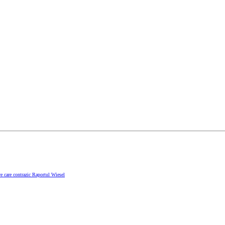
e care contrazic Raportul Wiesel