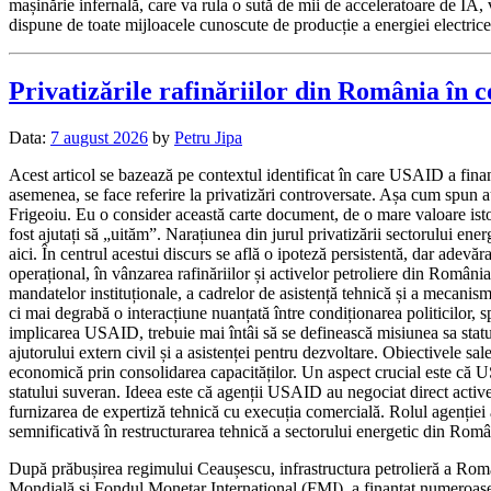
mașinărie infernală, care va rula o sută de mii de acceleratoare de IA, 
dispune de toate mijloacele cunoscute de producție a energiei electrice,
Privatizările rafinăriilor din România în 
Data:
7 august 2026
by
Petru Jipa
Acest articol se bazează pe contextul identificat în care USAID a finan
asemenea, se face referire la privatizări controversate. Așa cum spun a
Frigeoiu. Eu o consider această carte document, de o mare valoare isto
fost ajutați să „uităm”. Narațiunea din jurul privatizării sectorului en
aici. În centrul acestui discurs se află o ipoteză persistentă, dar ade
operațional, în vânzarea rafinăriilor și activelor petroliere din Români
mandatelor instituționale, a cadrelor de asistență tehnică și a mecanis
ci mai degrabă o interacțiune nuanțată între condiționarea politicilor, spr
implicarea USAID, trebuie mai întâi să se definească misiunea sa statu
ajutorului extern civil și a asistenței pentru dezvoltare. Obiectivele s
economică prin consolidarea capacităților. Un aspect crucial este că US
statului suveran. Ideea este că agenții USAID au negociat direct ac
furnizarea de expertiză tehnică cu execuția comercială. Rolul agenției 
semnificativă în restructurarea tehnică a sectorului energetic din Româ
După prăbușirea regimului Ceaușescu, infrastructura petrolieră a Româ
Mondială și Fondul Monetar Internațional (FMI), a finanțat numeroase p