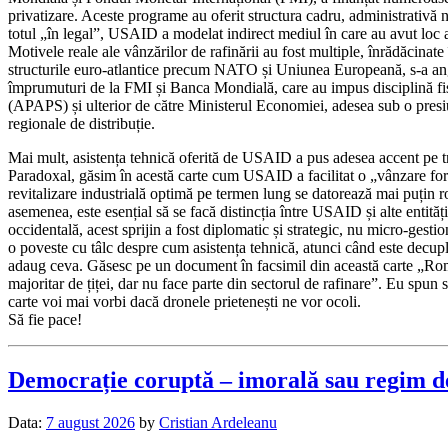
privatizare. Aceste programe au oferit structura cadru, administrativă n
totul „în legal”, USAID a modelat indirect mediul în care au avut loc ac
Motivele reale ale vânzărilor de rafinării au fost multiple, înrădăcinat
structurile euro-atlantice precum NATO și Uniunea Europeană, s-a angajat
împrumuturi de la FMI și Banca Mondială, care au impus disciplină fisca
(APAPS) și ulterior de către Ministerul Economiei, adesea sub o presiune
regionale de distribuție.
Mai mult, asistența tehnică oferită de USAID a pus adesea accent pe tra
Paradoxal, găsim în acestă carte cum USAID a facilitat o „vânzare forțat
revitalizare industrială optimă pe termen lung se datorează mai puțin rol
asemenea, este esențial să se facă distincția între USAID și alte ent
occidentală, acest sprijin a fost diplomatic și strategic, nu micro-gesti
o poveste cu tâlc despre cum asistența tehnică, atunci când este decuplat
adaug ceva. Găsesc pe un document în facsimil din această carte „Rom
majoritar de țiței, dar nu face parte din sectorul de rafinare”. Eu spu
carte voi mai vorbi dacă dronele prietenești ne vor ocoli.
Să fie pace!
Democrație coruptă – imorală sau regim de 
Data:
7 august 2026
by
Cristian Ardeleanu