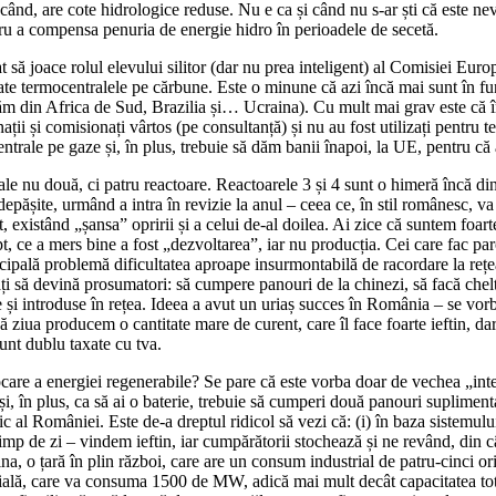
când, are cote hidrologice reduse. Nu e ca și când nu s-ar ști că este nev
tru a compensa penuria de energie hidro în perioadele de secetă.
ă joace rolul elevului silitor (dar nu prea inteligent) al Comisiei Europ
toate termocentralele pe cărbune. Este o minune că azi încă mai sunt în 
uăm din Africa de Sud, Brazilia și… Ucraina). Cu mult mai grav este că î
inații și comisionați vârtos (pe consultanță) și nu au fost utilizați pent
entrale pe gaze și, în plus, trebuie să dăm banii înapoi, la UE, pentru
ale nu două, ci patru reactoare. Reactoarele 3 și 4 sunt o himeră încă di
epășite, urmând a intra în revizie la anul – ceea ce, în stil românesc, va
, existând „șansa” opririi și a celui de-al doilea. Ai zice că suntem foarte
t, ce a mers bine a fost „dezvoltarea”, iar nu producția. Cei care fac parc
cipală problemă dificultatea aproape insurmontabilă de racordare la rețea
ți să devină prosumatori: să cumpere panouri de la chinezi, să facă cheltu
 și introduse în rețea. Ideea a avut un uriaș succes în România – se vo
ă ziua producem o cantitate mare de curent, care îl face foarte ieftin, 
sunt dublu taxate cu tva.
care a energiei regenerabile? Se pare că este vorba doar de vechea „intel
i, în plus, ca să ai o baterie, trebuie să cumperi două panouri suplimenta
tic al României. Este de-a dreptul ridicol să vezi că: (i) în baza sistemu
imp de zi – vindem ieftin, iar cumpărătorii stochează și ne revând, din câ
na, o țară în plin război, care are un consum industrial de patru-cinc
ficială, care va consuma 1500 de MW, adică mai mult decât capacitatea to