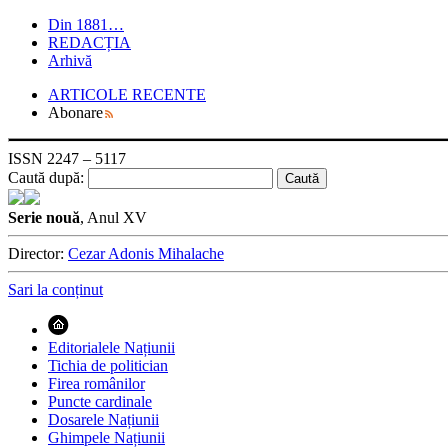
Din 1881…
REDACȚIA
Arhivă
ARTICOLE RECENTE
Abonare
ISSN 2247 – 5117
Caută după:
Serie nouă
, Anul XV
Director:
Cezar Adonis Mihalache
Sari la conținut
Editorialele Națiunii
Tichia de politician
Firea românilor
Puncte cardinale
Dosarele Națiunii
Ghimpele Națiunii