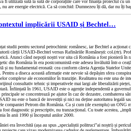
va fi utilizată sută la sută de corporațiile care vor finanța proiectul cu
 nu are energie electrică. Ca să conchid: Dumnezeu îți dă, dar nu îți bagă
contextul implicării USAID și Bechtel…
țat studii pentru sectorul petrochimic românesc, iar Bechtel a acționat c
utorii cărții USAID-Bechtel versus Rafinăriile Românești: col.(rtr). Pro
rică. Atunci când nepoții noștri vor uita că România a fost pionieră în
ergetic din România în era postcomunistă este adesea învăluită într-o ceaț
vărată și nu fundamental eronată: cea conform căreia Agenția Statelor Uni
a. Pentru a diseca această afirmație este nevoie să depășim sfera conspir
melor complexe ale economiilor în tranziție. Realitatea nu este una de int
ijinul consultativ tehnic și imperativele mai largi ale liberalizării pieței,
tară. Înființată în 1961, USAID este o agenție independentă a guvernului
ale principale se concentrează pe ajutor în caz de dezastre, combaterea să
AID nu este o bancă de investiții și nici nu deține autoritatea legală s
tivele companiei Petrom din România. Ca și cum (de exemplu) un ONG med
a fost diagnostic și prescriptiv, nu tranzacțional. Cu toate acestea, „i
nia în anii 1990 și începutul anilor 2000.
niei era învechită (așa au spus „specialiștii politruci”ai noștri) și pe
roiecte care vizau modernizarea cadrelor de reglementare, îmbunătățirea 