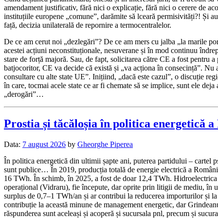
amendament justificativ, fără nici o explicație, fără nici o cerere de a
instituțiile europene „comune”, darămite să lceară permisivități?! Și au a
față, decizia unilaterală de repornire a termocentralelor.
De ce am cerut noi „dezlegări”? De ce am mers cu jalba „la marile por
acestei acțiuni neconstituționale, nesuverane și în mod continuu îndreptat
stare de forță majoră. Sau, de fapt, solicitarea către CE a fost pentru a
batjocoritor, CE va decide că există și „va acționa în consecință”. N
consultare cu alte state UE”. Inițiind, „dacă este cazul”, o discuție reg
în care, tocmai acele state ce ar fi chemate să se implice, sunt ele de
„derogări”…
Prostia și tăcăloșia în politica energetică
Data:
7 august 2026
by
Gheorghe Piperea
În politica energetică din ultimii șapte ani, puterea partidului – cartel 
sunt publice… În 2019, producția totală de energie electrică a Românie
16 TWh. În schimb, în 2025, a fost de doar 12,4 TWh. Hidroelectrica (
operațional (Vidraru), fie începute, dar oprite prin litigii de mediu, î
surplus de 0,7–1 TWh/an și ar contribui la reducerea importurilor și 
contribuție la această minune de management energetic, dar Grindeanu es
răspunderea sunt aceleași și acoperă și sucursala pnl, precum și sucura