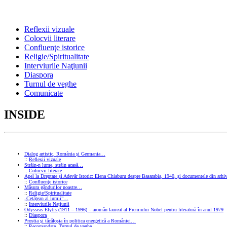
Reflexii vizuale
Colocvii literare
Confluenţe istorice
Religie/Spiritualitate
Interviurile Naţiunii
Diaspora
Turnul de veghe
Comunicate
INSIDE
Dialog artistic, România și Germania…
::
Reflexii vizuale
Străin-n lume, străin acasă…
::
Colocvii literare
Apel la Dreptate și Adevăr Istoric: Elena Chiaburu despre Basarabia, 1940, și documentele din arhiv
::
Confluenţe istorice
Măsura gândurilor noastre…
::
Religie/Spiritualitate
„Cetățean al lumii”…
::
Interviurile Naţiunii
Odysseas Elytis (1911 – 1996) – aromân laureat al Premiului Nobel pentru literatură în anul 1979
::
Diaspora
Prostia și tăcăloșia în politica energetică a României…
::
Recomandate
,
Turnul de veghe