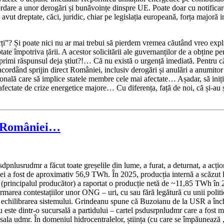
cordare a unor derogări și bunăvoințe dinspre UE. Poate doar cu notificar
vut dreptate, căci, juridic, chiar pe legislația europeană, forța majoră in
ți”? Și poate nici nu ar mai trebui să pierdem vremea căutând vreo expli
e împotriva țării. A acestor solicitării ale guvernanților de a obține permi
 primi răspunsul deja știut?!… Că nu există o urgență imediată. Pentru că a
u acordând sprijin direct României, inclusiv derogări și anulări a anum
ională care să implice statele membre cele mai afectate… Așadar, să iniție
ja afectate de crize energetice majore… Cu diferența, față de noi, că și-a
 a României…
psdpnlusrudmr a făcut toate greșelile din lume, a furat, a deturnat, a acțio
i a fost de aproximativ 56,9 TWh. În 2025, producția internă a scăzut l
principalul producător) a raportat o producție netă de ~11,85 TWh în 20
n urmarea contestațiilor unor ONG – uri, cu sau fără legătură cu unii poli
la echilibrarea sistemului. Grindeanu spune că Buzoianu de la USR a înc
te dintr-o sucursală a partidului – cartel psdusrpnludmr care a fost mere
sala udmr. În domeniul hidrocentralelor, știința (cu care se împăunează „