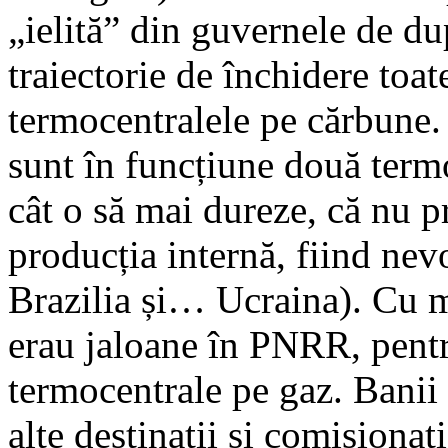
„ielită” din guvernele de d
traiectorie de închidere toa
termocentralele pe cărbune.
sunt în funcțiune două term
cât o să mai dureze, că nu 
producția internă, fiind nev
Brazilia și… Ucraina). Cu m
erau jaloane în PNRR, pentr
termocentrale pe gaz. Banii a
alte destinații și comisionaț