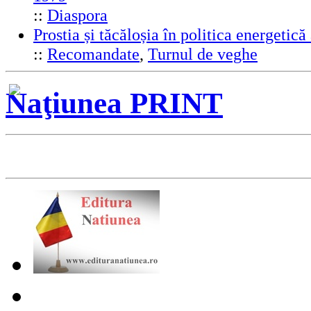
::
Diaspora
Prostia și tăcăloșia în politica energeti
::
Recomandate
,
Turnul de veghe
Naţiunea PRINT