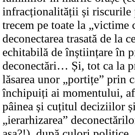
infracționalității și riscuril
trecem pe toate la „victime
deconectarea trasată de la c
echitabilă de înștiințare în 
deconectări… Și, tot ca la p
lăsarea unor „portițe” prin 
închipuiți ai momentului, af
pâinea și cuțitul deciziilor și
„ierarhizarea” deconectărilo
așa?!), după culori politice,