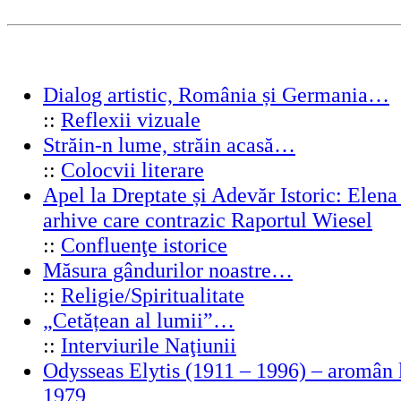
Dialog artistic, România și Germania…
::
Reflexii vizuale
Străin-n lume, străin acasă…
::
Colocvii literare
Apel la Dreptate și Adevăr Istoric: Elen
arhive care contrazic Raportul Wiesel
::
Confluenţe istorice
Măsura gândurilor noastre…
::
Religie/Spiritualitate
„Cetățean al lumii”…
::
Interviurile Naţiunii
Odysseas Elytis (1911 – 1996) – aromân l
1979