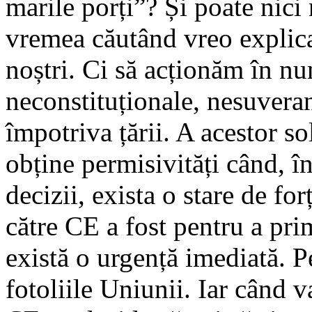
marile porți”? Și poate nici
vremea căutând vreo explica
noștri. Ci să acționăm în nu
neconstituționale, nesuvera
împotriva țării. A acestor so
obține permisivități când, în
decizii, exista o stare de for
către CE a fost pentru a pr
există o urgență imediată. P
fotoliile Uniunii. Iar când va