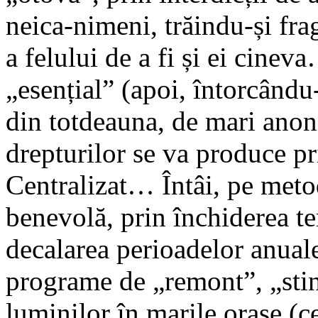
neica-nimeni, trăindu-și fra
a felului de a fi și ei cinev
„esențial” (apoi, întorcându-
din totdeauna, de mari anon
drepturilor se va produce 
Centralizat… Întâi, pe meto
benevolă, prin închiderea te
decalarea perioadelor anuale 
programe de „remont”, „sting
luminilor în marile orașe (c