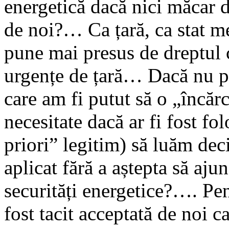
energetică dacă nici măcar de
de noi?… Ca țară, ca stat 
pune mai presus de dreptul c
urgențe de țară… Dacă nu pu
care am fi putut să o „încăr
necesitate dacă ar fi fost fol
priori” legitim) să luăm deci
aplicat fără a aștepta să aju
securități energetice?…. Pent
fost tacit acceptată de noi c