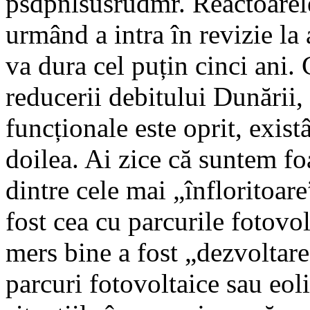
psdpnlsusrudmr. Reactoarele
urmând a intra în revizie la 
va dura cel puțin cinci ani.
reducerii debitului Dunării,
funcționale este oprit, exist
doilea. Ai zice că suntem foa
dintre cele mai „înfloritoare
fost cea cu parcurile fotovol
mers bine a fost „dezvoltare
parcuri fotovoltaice sau eol