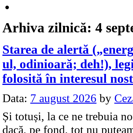
Arhiva zilnică:
4 sep
Starea de alertă („energ
ul, odinioară; deh!), leg
folosită în interesul no
Data:
7 august 2026
by
Cez
Și totuși, la ce ne trebuia n
dacă, pe fond, tot nu pute