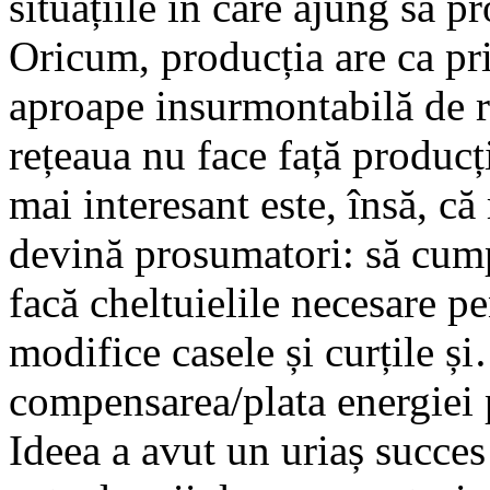
situațiile în care ajung să p
Oricum, producția are ca pr
aproape insurmontabilă de ra
rețeaua nu face față producț
mai interesant este, însă, că
devină prosumatori: să cump
facă cheltuielile necesare pen
modifice casele și curțile ș
compensarea/plata energiei p
Ideea a avut un uriaș succe