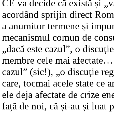
CE va decide că există și „v
acordând sprijin direct Româ
a anumitor termene și impu
mecanismul comun de consult
„dacă este cazul”, o discuție
membre cele mai afectate… A
cazul” (sic!), „o discuție re
care, tocmai acele state ce a
ele deja afectate de crize e
față de noi, că și-au și lua