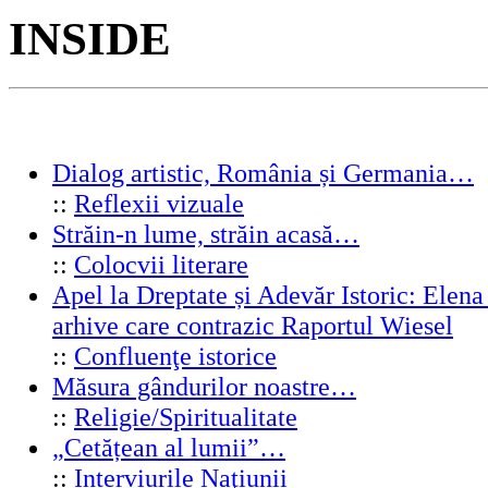
INSIDE
Dialog artistic, România și Germania…
::
Reflexii vizuale
Străin-n lume, străin acasă…
::
Colocvii literare
Apel la Dreptate și Adevăr Istoric: Elen
arhive care contrazic Raportul Wiesel
::
Confluenţe istorice
Măsura gândurilor noastre…
::
Religie/Spiritualitate
„Cetățean al lumii”…
::
Interviurile Naţiunii