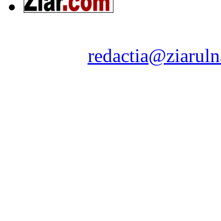
Ziarul Naţiunea ® 2011-2
Contact:
redactia@ziaruln
pre