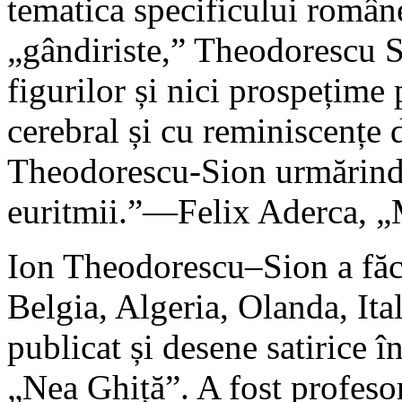
tematica specificului române
„gândiriste,” Theodorescu Si
figurilor și nici prospețime
cerebral și cu reminiscențe 
Theodorescu-Sion urmărind 
euritmii.”—Felix Aderca, „Mi
Ion Theodorescu–Sion a făcut
Belgia, Algeria, Olanda, Ital
publicat și desene satirice î
„Nea Ghiță”. A fost profes