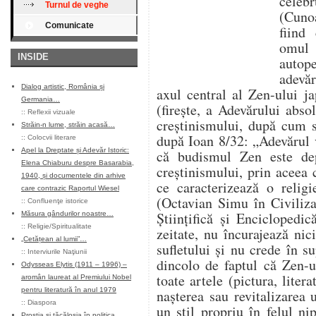
cele
Turnul de veghe
(Cuno
Comunicate
fiind
omul
INSIDE
autop
adevăr
Dialog artistic, România și
axul central al Zen-ului j
Germania…
(firește, a Adevărului abso
::
Reflexii vizuale
creștinismului, după cum s
Străin-n lume, străin acasă…
după Ioan 8/32: „Adevărul 
::
Colocvii literare
Apel la Dreptate și Adevăr Istoric:
că budismul Zen este depa
Elena Chiaburu despre Basarabia,
creștinismului, prin aceea 
1940, și documentele din arhive
ce caracterizează o religi
care contrazic Raportul Wiesel
(Octavian Simu în Civiliza
::
Confluenţe istorice
Științifică și Enciclopedi
Măsura gândurilor noastre…
::
Religie/Spiritualitate
zeitate, nu încurajează ni
„Cetățean al lumii”…
sufletului și nu crede în 
::
Interviurile Naţiunii
dincolo de faptul că Zen-u
Odysseas Elytis (1911 – 1996) –
toate artele (pictura, liter
aromân laureat al Premiului Nobel
pentru literatură în anul 1979
nașterea sau revitalizarea u
::
Diaspora
un stil propriu în felul ni
Prostia și tăcăloșia în politica