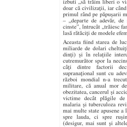
izbuti „să trăim liberi o v
doar că civilizații, iar cân
primul rând pe păpușarii m
– „departe de adevăr, de r
cinste”, întrucât „trăiesc fa
lasă rătăciți de modele efe
Aceasta fiind starea de luc
miliarde de dolari cheltui
dinți) și în relațiile int
cutremurător spor la necins
câți dintre factorii de
supranațional sunt cu adevă
război mondial n-a trecut
militare, că anual mor d
obezitatea, cancerul și acci
victime decât plăgile de
malaria și tuberculoza revi
mai multe state apusene a î
spre lauda, ci spre ru
(desigur, mai sunt și alte