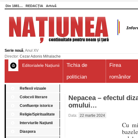
Din 1881…
REDACȚIA
Arhivă
Serie nouă
, Anul XV
Director:
Cezar Adonis Mihalache
Tichia de
Firea
Editorialele Națiunii
politician
românilor
Reflexii vizuale
Nepacea – efectul diz
Colocvii literare
omului…
Confluenţe istorice
Religie/Spiritualitate
Data:
22 martie 2024
Interviurile Naţiunii
Cu mi
bazel
Diaspora