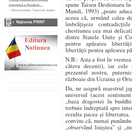
spune Taisen Deshimaru în 
energetică a României…
Mundi, 1993) „poate aduce 
::
Recomandate
,
Turnul de veghe
aceea că, urmând calea de
Naţiunea PRINT
îmbrățișeze contradicțiil
chestiunea cea mai delicat
dintre Statele Unite și Co
pentru apărarea libertăți
libertății pentru apărarea pă
N.B.: Asta a fost în vreme
câteva decenii), iar cele
prezentul nostru, putern
războaie din Ucraina și Or
Da, ne asigură maestrul jap
universul (acest sentiment
„baza dragostei în buddhis
trebuie îndreptată spre inte
rezulta pacea și libertatea
convins că, numai punându-
„observând liniștea” și „