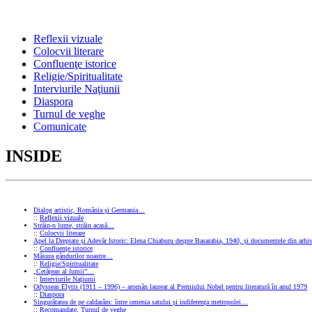
Reflexii vizuale
Colocvii literare
Confluenţe istorice
Religie/Spiritualitate
Interviurile Naţiunii
Diaspora
Turnul de veghe
Comunicate
INSIDE
Dialog artistic, România și Germania…
::
Reflexii vizuale
Străin-n lume, străin acasă…
::
Colocvii literare
Apel la Dreptate și Adevăr Istoric: Elena Chiaburu despre Basarabia, 1940, și documentele din arhiv
::
Confluenţe istorice
Măsura gândurilor noastre…
::
Religie/Spiritualitate
„Cetățean al lumii”…
::
Interviurile Naţiunii
Odysseas Elytis (1911 – 1996) – aromân laureat al Premiului Nobel pentru literatură în anul 1979
::
Diaspora
Singurătatea de pe caldarâm: între omenia satului și indiferența metropolei…
::
Recomandate
,
Turnul de veghe