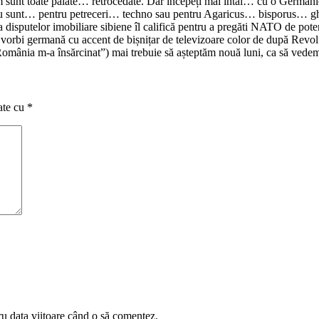
sunt toate palate… retrocedate. Dar începeți mai întâi… cu o Germanie
re nu sunt… pentru petreceri… techno sau pentru Agaricus… bisporus… g
isputelor imobiliare sibiene îl califică pentru a pregăti NATO de potenț
r vorbi germană cu accent de bișnițar de televizoare color de după Revol
România m-a însărcinat”) mai trebuie să așteptăm nouă luni, ca să vedem 
ate cu
*
ru data viitoare când o să comentez.