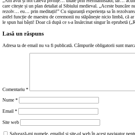
„Am avut și noi câteva pivnițe… uitate prin Hermannstadt; iar… acum 
care citește și un plan detaliat al Sibiului medieval. „Aceste buncă
rezolv… eu… prin meditații!” Cu siguranță experiența sa în rezolvarea d
astfel funcție de maestru de ceremonii nu stăpânește nicio limbă, că a
le spun hai bâști! Doar că după ce s-a însărcinat singur în eprubetă („
Lasă un răspuns
Adresa ta de email nu va fi publicată.
Câmpurile obligatorii sunt marc
Comentariu
*
Nume
*
Email
*
Site web
Salvează-mi numele, emailul și site-ul web în acest navigator pent