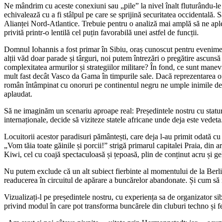
Ne mândrim cu aceste conexiuni sau „pile” la nivel înalt fluturându-le 
echivalează cu a fi stâlpul pe care se sprijină securitatea occidentală. S
Alianței Nord-Atlantice. Trebuie pentru o analiză mai amplă să ne aple
privită printr-o lentilă cel puțin favorabilă unei astfel de funcții.
Domnul Iohannis a fost primar în Sibiu, oraș cunoscut pentru eveniment
alții văd doar parade și târguri, noi putem întrezări o pregătire ascun
complexitatea armurilor și strategiilor militare? În fond, ce sunt manev
mult fast decât Vasco da Gama în timpurile sale. Dacă reprezentarea ofic
român întâmpinat cu onoruri pe continentul negru ne umple inimile de 
aplaudat.
Să ne imaginăm un scenariu aproape real: Președintele nostru cu statură
internaționale, decide să viziteze statele africane unde deja este vedeta
Locuitorii acestor paradisuri pământești, care deja l-au primit odată 
„Vom tăia toate găinile și porcii!” strigă primarul capitalei Praia, di
Kiwi, cel cu coajă spectaculoasă și țepoasă, plin de conținut acru și ge
Nu putem exclude că un alt subiect fierbinte al momentului de la Berlin 
readucerea în circuitul de apărare a buncărelor abandonate. Și cum să 
Vizualizați-l pe președintele nostru, cu experiența sa de organizator sib
privind modul în care pot transforma buncărele din cluburi techno și fer