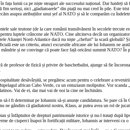
în fața lumii ca pe niște steaguri ale succesului național. Dar haideți s
ă fim serioși, nici „gladiatoarele” din piață nu mai cred în pile. Este tri
căm asupra atribuțiilor unui șef al NATO și să le comparăm cu îndeletnici
ele sale teutone (de la care românii transilvăneni în secolele trecute e
să pentru luptele crâncene ale NATO. Cine altcineva decât un organizator 
rele Alianței Nord-Atlantice dacă nu niște „chefuri” la scară globală? Și 
ială este un criteriu, atunci excursiile africane ale lui Iohannis ne arat
mândrie și ne convinge că poate face față oricărui summit NATO? În patr
 de profesor de fizică și privire de baschetbalist, ajunge să fie încoron
.
cu ospitalitate desăvârșită, se pregătesc acum pentru o celebrare a reve
n arhipelagul african Cabo Verde, cu un entuziasm molipsitor. Vor scanda
latinos. Vai de ei, dar mai vai de noi la cine ne închinăm.
să-l fi determinat pe Iohannis să-și anunțe candidatura. Se pare că în Ge
nu ne gândim că gladiatorul nostru, Klaus, ar putea avea un rol de jucat
ian și înfăptuitor de drepturi patrimoniale istorice și nu-l tratați după l
me de ciuperci înapoi în fortificații militare, Iohannis ar interveni cu o