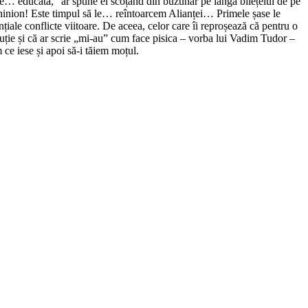
… educată,” ar spune el scoțând din buzunar pe lângă bilețelul de pe
hinion! Este timpul să le… reîntoarcem Alianței… Primele șase le
iale conflicte viitoare. De aceea, celor care îi reproșează că pentru o
uție și că ar scrie „mi-au” cum face pisica – vorba lui Vadim Tudor –
ce iese și apoi să-i tăiem moțul.