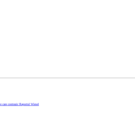
e care contrazic Raportul Wiesel