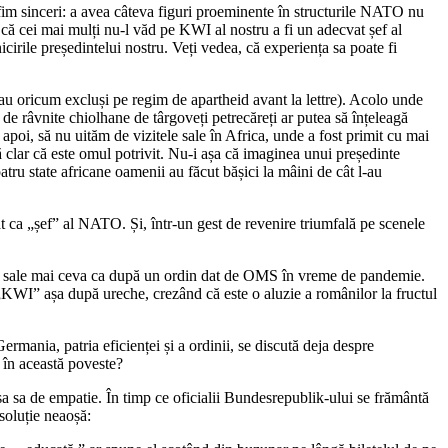
ă fim sinceri: a avea câteva figuri proeminente în structurile NATO nu
st că cei mai mulți nu-l văd pe KWI al nostru a fi un adecvat șef al
rile președintelui nostru. Veți vedea, că experiența sa poate fi
rau oricum excluși pe regim de apartheid avant la lettre). Acolo unde
de râvnite chiolhane de târgoveți petrecăreți ar putea să înțeleagă
apoi, să nu uităm de vizitele sale în Africa, unde a fost primit cu mai
ă clar că este omul potrivit. Nu-i așa că imaginea unui președinte
u state africane oamenii au făcut bășici la mâini de cât l-au
at ca „șef” al NATO. Și, într-un gest de revenire triumfală pe scenele
nirii sale mai ceva ca după un ordin dat de OMS în vreme de pandemie.
 „KWI” așa după ureche, crezând că este o aluzie a românilor la fructul
rmania, patria eficienței și a ordinii, se discută deja despre
 în această poveste?
ipsa sa de empatie. În timp ce oficialii Bundesrepublik-ului se frământă
 soluție neaoșă: