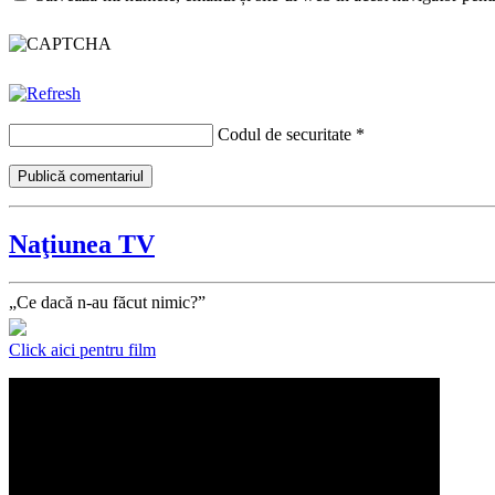
Codul de securitate
*
Naţiunea TV
„Ce dacă n-au făcut nimic?”
Click aici pentru film