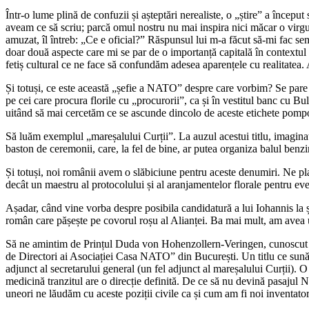
Într-o lume plină de confuzii și așteptări nerealiste, o „știre” a încep
aveam ce să scriu; parcă omul nostru nu mai inspira nici măcar o virgul
amuzat, îl întreb: „Ce e oficial?” Răspunsul lui m-a făcut să-mi fac se
doar două aspecte care mi se par de o importanță capitală în contextul
fetiș cultural ce ne face să confundăm adesea aparențele cu realitatea. 
Și totuși, ce este această „șefie a NATO” despre care vorbim? Se pare 
pe cei care procura florile cu „procurorii”, ca și în vestitul banc cu Bu
uitând să mai cercetăm ce se ascunde dincolo de aceste etichete pompoas
Să luăm exemplul „mareșalului Curții”. La auzul acestui titlu, imaginaț
baston de ceremonii, care, la fel de bine, ar putea organiza balul benzin
Și totuși, noi românii avem o slăbiciune pentru aceste denumiri. Ne pl
decât un maestru al protocolului și al aranjamentelor florale pentru ev
Așadar, când vine vorba despre posibila candidatură a lui Iohannis la 
român care pășește pe covorul roșu al Alianței. Ba mai mult, am avea u
Să ne amintim de Prințul Duda von Hohenzollern-Veringen, cunoscut ș
de Directori ai Asociației Casa NATO” din București. Un titlu ce sună a
adjunct al secretarului general (un fel adjunct al mareșalului Curții). O
medicină tranzitul are o direcție definită. De ce să nu devină pasajul
uneori ne lăudăm cu aceste poziții civile ca și cum am fi noi inventator