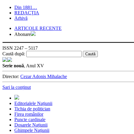
Din 1881…
REDACȚIA
Arhivă
ARTICOLE RECENTE
Abonare
ISSN 2247 – 5117
Caută după:
Serie nouă
, Anul XV
Director:
Cezar Adonis Mihalache
Sari la conținut
Editorialele Națiunii
Tichia de politician
Firea românilor
Puncte cardinale
Dosarele Națiunii
Ghimpele Națiunii