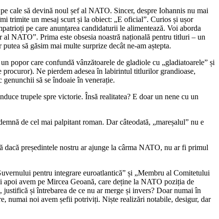
r fi pe cale să devină noul șef al NATO. Sincer, despre Iohannis nu mai
 trimite un mesaj scurt și la obiect: „E oficial”. Curios și ușor
mpatrioți pe care anunțarea candidaturii le alimentează. Voi aborda
r al NATO”. Prima este obsesia noastră națională pentru titluri – un
-ar putea să găsim mai multe surprize decât ne-am aștepta.
– un popor care confundă vânzătoarele de gladiole cu „gladiatoarele” și
te procuror). Ne pierdem adesea în labirintul titlurilor grandioase,
c genunchii să se îndoaie în venerație.
nduce trupele spre victorie. Însă realitatea? E doar un nene cu un
ră demnă de cel mai palpitant roman. Dar câteodată, „mareșalul” nu e
 că dacă președintele nostru ar ajunge la cârma NATO, nu ar fi primul
uvernului pentru integrare euroatlantică” și „Membru al Comitetului
ul. Și apoi avem pe Mircea Geoană, care deține la NATO poziția de
i, justifică și întrebarea de ce nu ar merge și invers? Doar numai în
umai noi avem șefii potriviți. Niște realizări notabile, desigur, dar