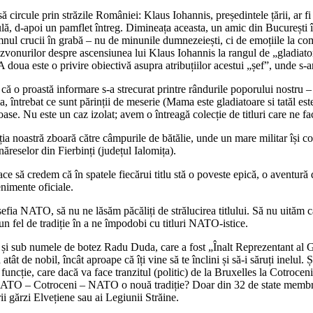
ut să circule prin străzile României: Klaus Iohannis, președintele țării, a
ă, d-apoi un pamflet întreg. Dimineața aceasta, un amic din București îmi
mnul crucii în grabă – nu de minunile dumnezeiești, ci de emoțiile la co
 zvonurilor despre ascensiunea lui Klaus Iohannis la rangul de „gladiato
A doua este o privire obiectivă asupra atribuțiilor acestui „șef”, unde s
că o proastă informare s-a strecurat printre rândurile poporului nostru 
la, întrebat ce sunt părinții de meserie (Mama este gladiatoare si tatăl es
e. Nu este un caz izolat; avem o întreagă colecție de titluri care ne fa
ia noastră zboară către câmpurile de bătălie, unde un mare militar își co
ăreselor din Fierbinți (județul Ialomița).
ace să credem că în spatele fiecărui titlu stă o poveste epică, o aventu
enimente oficiale.
șefia NATO, să nu ne lăsăm păcăliți de strălucirea titlului. Să nu uităm
n fel de tradiție în a ne împodobi cu titluri NATO-istice.
i sub numele de botez Radu Duda, care a fost „Înalt Reprezentant al G
tât de nobil, încât aproape că îți vine să te înclini și să-i săruți inel
 funcție, care dacă va face tranzitul (politic) de la Bruxelles la Cotrocen
 NATO – Cotroceni – NATO o nouă tradiție? Doar din 32 de state membre, n
ii gărzi Elvețiene sau ai Legiunii Străine.