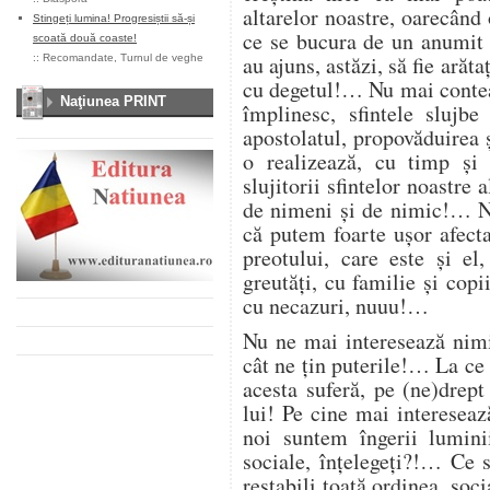
altarelor noastre, oarecând 
Stingeți lumina! Progresiștii să-și
ce se bucura de un anumit 
scoată două coaste!
au ajuns, astăzi, să fie arăta
::
Recomandate
,
Turnul de veghe
cu degetul!… Nu mai contea
Naţiunea PRINT
împlinesc, sfintele slujbe
apostolatul, propovăduirea ş
o realizează, cu timp şi
slujitorii sfintelor noastr
de nimeni şi de nimic!… N
că putem foarte uşor afecta
preotului, care este şi el
greutăţi, cu familie şi copi
cu necazuri, nuuu!…
Nu ne mai interesează nim
cât ne ţin puterile!… La ce
acesta suferă, pe (ne)drep
lui! Pe cine mai intereseaz
noi suntem îngerii luminii,
sociale, înţelegeţi?!… Ce 
restabili toată ordinea, soci