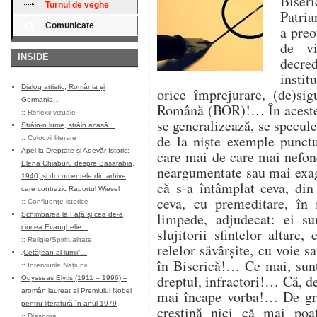
Biseri
Turnul de veghe
Patria
Comunicate
a preo
de vi
INSIDE
decre
instit
Dialog artistic, România și
orice împrejurare, (de)sig
Germania…
Română (BOR)!… În aceste c
::
Reflexii vizuale
se generalizează, se specul
Străin-n lume, străin acasă…
de la niște exemple punctua
::
Colocvii literare
Apel la Dreptate și Adevăr Istoric:
care mai de care mai nefon
Elena Chiaburu despre Basarabia,
neargumentate sau mai exage
1940, și documentele din arhive
că s-a întâmplat ceva, din
care contrazic Raportul Wiesel
ceva, cu premeditare, în 
::
Confluenţe istorice
limpede, adjudecat: ei s
Schimbarea la Față și cea de-a
cincea Evanghelie…
slujitorii sfintelor altare,
::
Religie/Spiritualitate
relelor săvârşite, cu voie sa
„Cetățean al lumii”…
în Biserică!… Ce mai, sunt 
::
Interviurile Naţiunii
dreptul, infractori!… Că, de
Odysseas Elytis (1911 – 1996) –
aromân laureat al Premiului Nobel
mai încape vorba!… De gre
pentru literatură în anul 1979
creştină nici că mai poat
::
Diaspora