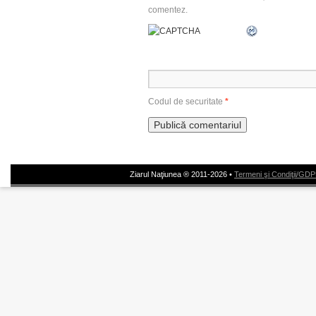
comentez.
Codul de securitate
*
Ziarul Naţiunea ® 2011-2026 •
Termeni şi Condiţii/GD