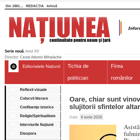
Din 1881…
REDACȚIA
Arhivă
Serie nouă
, Anul XV
Director:
Cezar Adonis Mihalache
Tichia de
Firea
Editorialele Națiunii
politician
românilor
Reflexii vizuale
Oare, chiar sunt vinova
Colocvii literare
slujitorii sfintelor alt
Confluenţe istorice
Religie/Spiritualitate
Data:
6 iunie 2026
Interviurile Naţiunii
Asist
fulmi
Diaspora