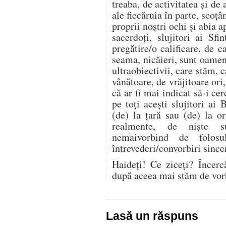
treaba, de activitatea şi de
ale fiecăruia în parte, scoţ
proprii noştri ochi şi abia ap
sacerdoţi, slujitori ai Sfi
pregătire/o calificare, de 
seama, nicăieri, sunt oameni,
ultraobiectivii, care stăm, c
vânătoare, de vrăjitoare ori
că ar fi mai indicat să-i c
pe toţi aceşti slujitori ai B
(de) la ţară sau (de) la o
realmente, de nişte su
nemaivorbind de folosul
întrevederi/convorbiri sin
Haideți! Ce ziceţi? Încerc
după aceea mai stăm de vo
Lasă un răspuns