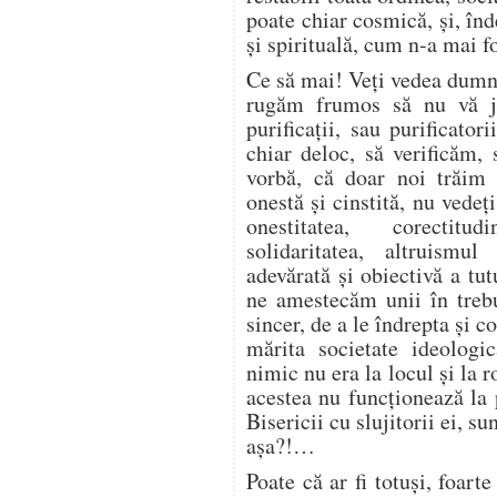
poate chiar cosmică, şi, înd
şi spirituală, cum n-a mai 
Ce să mai! Veţi vedea dumn
rugăm frumos să nu vă juc
purificaţii, sau purificat
chiar deloc, să verificăm,
vorbă, că doar noi trăim î
onestă şi cinstită, nu vede
onestitatea, corectitu
solidaritatea, altruismul
adevărată şi obiectivă a tut
ne amestecăm unii în trebu
sincer, de a le îndrepta şi c
mărita societate ideologic
nimic nu era la locul şi la 
acestea nu funcţionează la 
Bisericii cu slujitorii ei, su
aşa?!…
Poate că ar fi totuşi, foar