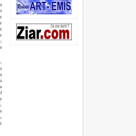
m
t
e
e
e
e
,
a
.
m
a
u
a
l
e
.
n
,
e