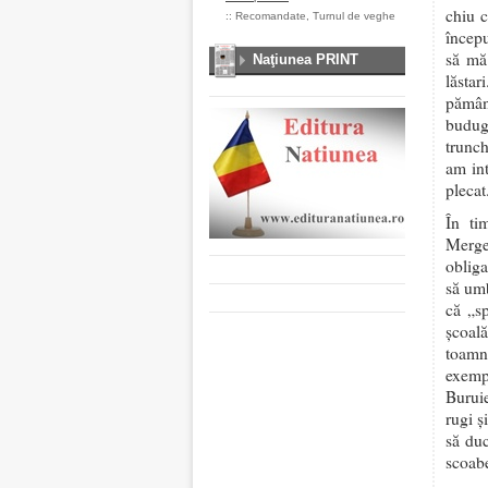
chiu c
::
Recomandate
,
Turnul de veghe
începu
să mă 
Naţiunea PRINT
lăsta
pămân
budugă
trunch
am int
plecat
În ti
Merge
obliga
să umb
că „s
școală
toamn
exemp
Burui
rugi ș
să duc
scoabe