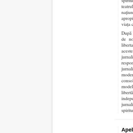
spirit
teatru
națiu
apropi
viața c
După i
de no
libert
aceste
jurna
respon
jurna
moder
consol
modelu
libert
indep
jurna
spiritu
Apel