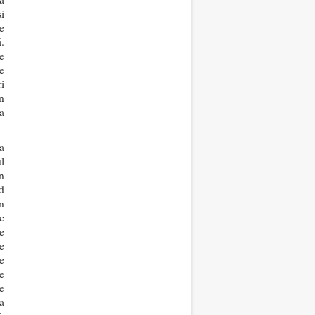
i
e
.
e
e
i
n
a
a
l
n
d
n
c
e
e
re
e
e
va