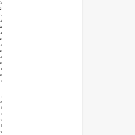
n
e
.
i
a
m
e
n
e
a
e
m
e
n
,
e
i
u
n
l
m