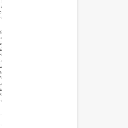
,
i
e
n
ă
e
e
ă
e
a
a
a
ă
a
a
ă
a
e