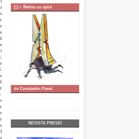
i
i
Retina cu spini
n
e
m
a
ă
a
i
,
a
.
a
ă
e
de
Constantin Pavel
.
r
e
e
e
REVISTA PRESEI
a
l
u