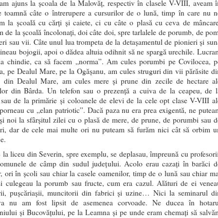
m ajuns la școala de la Malovăț, respectiv în clasele V-VIII, aveam î
e toamnă câte o întrerupere a cursurilor de o lună, timp în care nu n
m la școală cu cărți și caiete, ci cu câte o plasă cu ceva de mâncare
 de la școală încolonați, doi câte doi, spre tarlalele de porumb, de pom
feri sau vii. Câte unul lua trompeta de la detașamentul de pionieri și sun
 țineau bojogii, apoi o dădea altuia odihnit să ne spargă urechile. Lucra
la chindie, ca să facem „norma”. Am cules porumbi pe Covilocea, p
, pe Dealul Mare, pe la Ogășanu, am cules struguri din vii părăsite di
, din Dealul Mare, am cules mere și prune din zecile de hectare al
lelor din Bârda. Un telefon sau o prezență a cuiva de la ceapeu, de l
sau de la primărie și coloanele de elevi de la cele opt clase V-VIII al
 porneau cu „elan patriotic”. Dacă paza nu era prea exigentă, ne putea
și noi la sfârșitul zilei cu o plasă de mere, de prune, de porumbi sau d
uri, dar de cele mai multe ori nu puteam să furăm nici cât să orbim u
e.
 la liceu din Severin, spre exemplu, se deplasau, împreună cu profesorii
comunele de câmp din sudul județului. Acolo erau cazați în barăci d
r, ori în școli sau chiar la casele oamenilor, timp de o lună sau chiar ma
și culegeau la porumb sau fructe, cum era cazul. Alături de ei venea
rii, pușcăriașii, muncitorii din fabrici și uzine… Nici la seminarul di
va nu am fost lipsit de asemenea corvoade. Ne ducea în hotaru
niului și Bucovățului, pe la Leamna și pe unde eram chemați să salvă