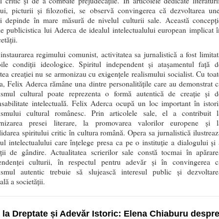
ul critic și de a combate prejudecățile. În articolele dedicate literaturii
lui, picturii și filozofiei, se observă convingerea că dezvoltarea une
ni depinde în mare măsură de nivelul culturii sale. Această concepți
e publicistica lui Aderca de idealul intelectualului european implicat î
etății.
nstaurarea regimului comunist, activitatea sa jurnalistică a fost limitat
ile condiții ideologice. Spiritul independent și atașamentul față d
atea creației nu se armonizau cu exigențele realismului socialist. Cu toat
a, Felix Aderca rămâne una dintre personalitățile care au demonstrat c
lismul cultural poate reprezenta o formă autentică de creație și d
sabilitate intelectuală. Felix Aderca ocupă un loc important în istori
lismului cultural românesc. Prin articolele sale, el a contribuit l
nizarea presei literare, la promovarea valorilor europene și l
idarea spiritului critic în cultura română. Opera sa jurnalistică ilustreaz
l intelectualului care înțelege presa ca pe o instituție a dialogului și 
ății de gândire. Actualitatea scrierilor sale constă tocmai în apărare
endenței culturii, în respectul pentru adevăr și în convingerea c
lismul autentic trebuie să slujească interesul public și dezvoltare
ală a societății.
 la Dreptate și Adevăr Istoric: Elena Chiaburu despr