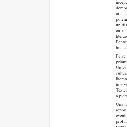
încep
demons
artei
polemi
un dis
cu mar
litera
Pentr
intele
Felix 
print
Unive
cultur
litera
interv
Textel
a pier
Una d
repor
eveni
profun
teatr