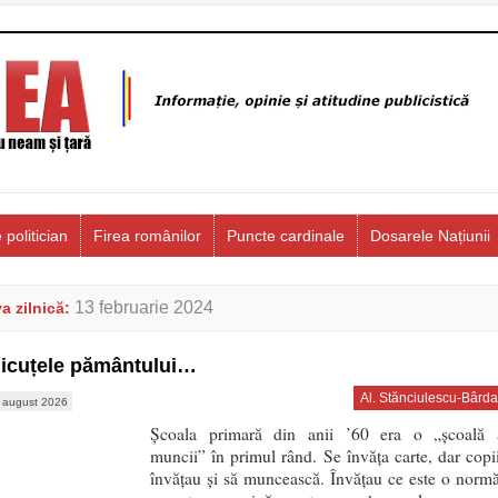
 politician
Firea românilor
Puncte cardinale
Dosarele Națiunii
13 februarie 2024
a zilnică:
icuțele pământului…
Al. Stănciulescu-Bârda
 august 2026
Școala primară din anii ’60 era o „școală 
muncii” în primul rând. Se învăța carte, dar copii
învățau și să muncească. Învățau ce este o normă