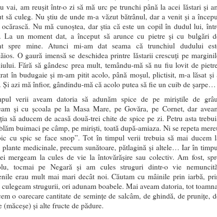
u vai, am reușit într-o zi să mă urc pe trunchi până la acei lăstari și a
t să culeg. Nu știu de unde m-a văzut bătrânul, dar a venit și a începu
ocărască. Nu mă cunoștea, dar știa că este un copil în dudul lui, într
ri. La un moment dat, a început să arunce cu pietre și cu bulgări d
t spre mine. Atunci mi-am dat seama că trunchiul dudului est
ios. O gaură imensă se deschidea printre lăstarii crescuți pe marginil
iului. Fără să gândesc prea mult, temându-mă să nu fiu lovit de pietre
rat în budugaie și m-am pitit acolo, până moșul, plictisit, m-a lăsat și 
. Și azi mă înfior, gândindu-mă că acolo putea să fie un cuib de șarpe…
mpul verii aveam datoria să adunăm spice de pe miriștile de grâu
am și cu școala pe la Masa Mare, pe Govăra, pe Cornet, dar avea
ția să aducem de acasă două-trei chite de spice pe zi. Petru asta trebui
lăm buimaci pe câmp, pe miriști, toată după-amiaza. Ni se repeta mere
pic cu spic se face snop”. Tot în timpul verii trebuia să mai ducem l
 plante medicinale, precum sunătoare, pătlagină și altele… Iar în timpu
ei mergeam la cules de vie la întovărășire sau colectiv. Am fost, spr
lu, tocmai pe Negară și am cules struguri dintr-o vie nemuncită
enile erau mult mai mari decât noi. Căutam cu mâinile prin iarbă, pri
i culegeam strugurii, ori adunam boabele. Mai aveam datoria, tot toamna
em o oarecare cantitate de semințe de salcâm, de ghindă, de prunițe, d
 (măceșe) și alte fructe de pădure.