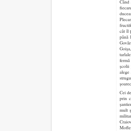
Când a
fiecar
ducea
Plecam
fructi
cât îl
până 
Govăra
Goișa
tarla
fermă 
școlii
alege 
strug
șoarec
Cei de
prin 
șantie
mult 
milita
Craio
Mofle