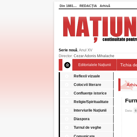
Din 1881…
REDACȚIA
Arhivă
Serie nouă
, Anul XV
Director:
Cezar Adonis Mihalache
Tichia de
Editorialele Națiunii
Reflexii vizuale
Arhiv
Colocvii literare
Confluenţe istorice
Furn
Religie/Spiritualitate
Interviurile Naţiunii
Data:
6
Diaspora
Turnul de veghe
Comunicate