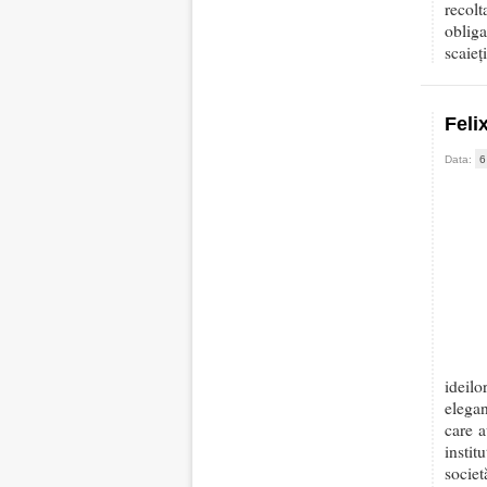
recolt
obliga
scaieț
Feli
Data:
6
ideilo
elegan
care a
instit
societ