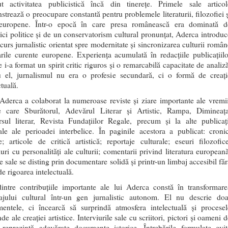
ut activitatea publicistică încă din tinerețe. Primele sale articol
trează o preocupare constantă pentru problemele literaturii, filozofiei ș
 europene. Într-o epocă în care presa românească era dominată d
ci politice și de un conservatorism cultural pronunțat, Aderca introduc
curs jurnalistic orientat spre modernitate și sincronizarea culturii român
ile curente europene. Experiența acumulată în redacțiile publicațiilo
re i-a format un spirit critic riguros și o remarcabilă capacitate de analiz
u el, jurnalismul nu era o profesie secundară, ci o formă de creați
ctuală.
Aderca a colaborat la numeroase reviste și ziare importante ale vremii
re care Sburătorul, Adevărul Literar și Artistic, Rampa, Dimineața
rsul literar, Revista Fundațiilor Regale, precum și la alte publicați
ale ale perioadei interbelice. În paginile acestora a publicat: cronic
re; articole de critică artistică; reportaje culturale; eseuri filozofice
iuri cu personalități ale culturii; comentarii privind literatura europeană
e sale se disting prin documentare solidă și printr-un limbaj accesibil făr
de rigoarea intelectuală.
intre contribuțiile importante ale lui Aderca constă în transformare
tajului cultural într-un gen jurnalistic autonom. El nu descrie doa
mentele, ci încearcă să surprindă atmosfera intelectuală și procesel
de ale creației artistice. Interviurile sale cu scriitori, pictori și oameni 
u reprezintă adevărate documente istorice. Întrebările formulate evit