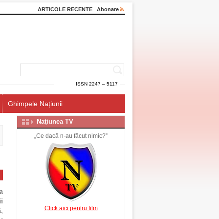
ARTICOLE RECENTE
Abonare
ISSN 2247 – 5117
Ghimpele Națiunii
Naţiunea TV
„Ce dacă n-au făcut nimic?”
a
i
Click aici pentru film
,