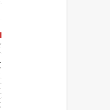
t
,
e
t
e
,
n
a
,
i
ii
,
li
o
a
a