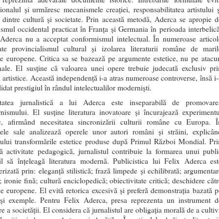
ionalul și urmăresc mecanismele creației, responsabilitatea artistului ș
a dintre cultură și societate. Prin această metodă, Aderca se apropie d
ismul occidental practicat în Franța și Germania în perioada interbelică
 Aderca nu a acceptat conformismul intelectual. În numeroase articol
te provincialismul cultural și izolarea literaturii române de maril
e europene. Critica sa se bazează pe argumente estetice, nu pe atacur
nale. El susține că valoarea unei opere trebuie judecată exclusiv pri
ii artistice. Această independență i-a atras numeroase controverse, însă i-
idat prestigiul în rândul intelectualilor moderniști.
itatea jurnalistică a lui Aderca este inseparabilă de promovare
nismului. El susține literatura inovatoare și încurajează experimentu
tic, afirmând necesitatea sincronizării culturii române cu Europa. Î
olele sale analizează operele unor autori români și străini, explicân
cului transformările estetice produse după Primul Război Mondial. Pri
ă activitate pedagogică, jurnalistul contribuie la formarea unui publi
il să înțeleagă literatura modernă. Publicistica lui Felix Aderca est
erizată prin: eleganță stilistică; frază limpede și echilibrată; argumentar
; ironie fină; cultură enciclopedică; obiectivitate critică; deschidere căt
le europene. El evită retorica excesivă și preferă demonstrația bazată p
 și exemple. Pentru Felix Aderca, presa reprezenta un instrument d
e a societății. El considera că jurnalistul are obligația morală de a culti