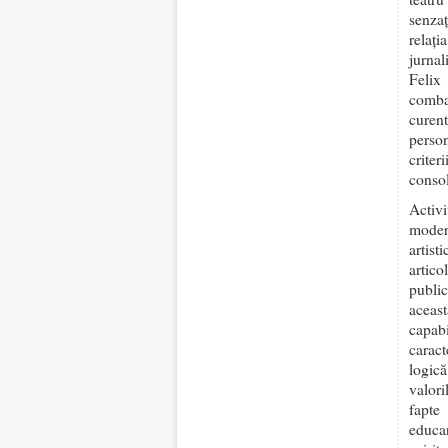
senzaț
relați
jurnal
Felix
comba
curent
perso
criter
consol
Activ
moder
artis
artic
publi
aceast
capab
caract
logică
valori
fapte
educar