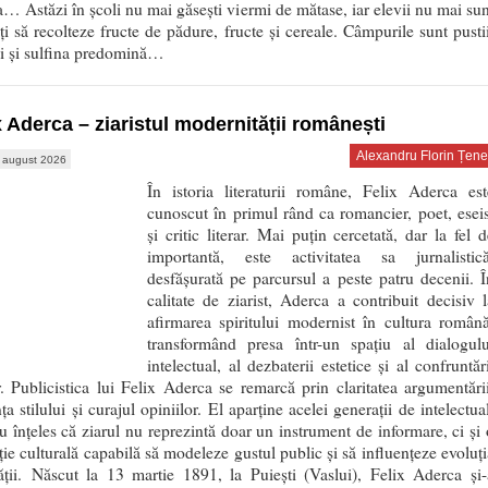
a… Astăzi în școli nu mai găsești viermi de mătase, iar elevii nu mai sun
ți să recolteze fructe de pădure, fructe și cereale. Câmpurile sunt pustii
ii și sulfina predomină…
x Aderca – ziaristul modernității românești
Alexandru Florin Țene
 august 2026
În istoria literaturii române, Felix Aderca est
cunoscut în primul rând ca romancier, poet, eseis
și critic literar. Mai puțin cercetată, dar la fel d
importantă, este activitatea sa jurnalistică
desfășurată pe parcursul a peste patru decenii. Î
calitate de ziarist, Aderca a contribuit decisiv l
afirmarea spiritului modernist în cultura română
transformând presa într-un spațiu al dialogulu
intelectual, al dezbaterii estetice și al confruntăr
r. Publicistica lui Felix Aderca se remarcă prin claritatea argumentării
ța stilului și curajul opiniilor. El aparține acelei generații de intelectua
u înțeles că ziarul nu reprezintă doar un instrument de informare, ci și 
uție culturală capabilă să modeleze gustul public și să influențeze evoluți
ății. Născut la 13 martie 1891, la Puiești (Vaslui), Felix Aderca și-