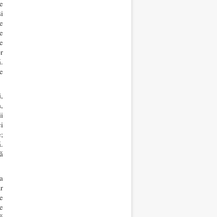
e
i
e
e
e
r
ă.
e
,
,
i
i
;
.
ă
a
r
e
de
ă