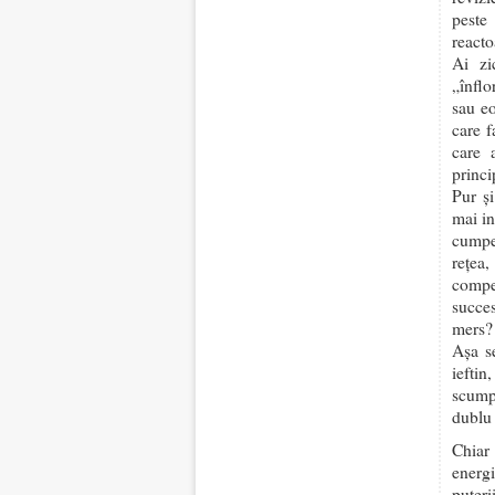
peste
reacto
Ai zi
„înflo
sau eo
care f
care 
princi
Pur și
mai in
cumper
rețea
compen
succe
mers?
Așa se
ieftin
scump.
dublu 
Chiar 
energ
puteri