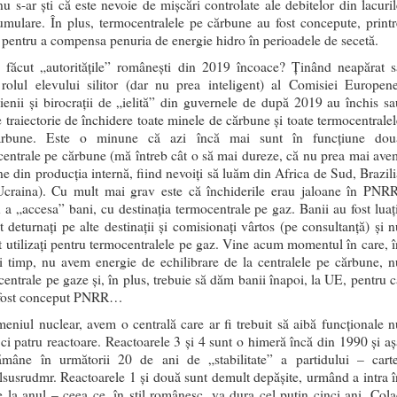
u s-ar ști că este nevoie de mișcări controlate ale debitelor din lacuril
mulare. În plus, termocentralele pe cărbune au fost concepute, printr
, pentru a compensa penuria de energie hidro în perioadele de secetă.
 făcut „autoritățile” românești din 2019 încoace? Ținând neapărat s
 rolul elevului silitor (dar nu prea inteligent) al Comisiei Europene
cienii și birocrații de „ielită” din guvernele de după 2019 au închis sa
 traiectorie de închidere toate minele de cărbune și toate termocentralel
rbune. Este o minune că azi încă mai sunt în funcțiune dou
entrale pe cărbune (mă întreb cât o să mai dureze, că nu prea mai ave
e din producția internă, fiind nevoiți să luăm din Africa de Sud, Brazili
craina). Cu mult mai grav este că închiderile erau jaloane în PNRR
 a „accesa” bani, cu destinația termocentrale pe gaz. Banii au fost luați
t deturnați pe alte destinații și comisionați vârtos (pe consultanță) și n
t utilizați pentru termocentralele pe gaz. Vine acum momentul în care, î
i timp, nu avem energie de echilibrare de la centralele pe cărbune, n
entrale pe gaze și, în plus, trebuie să dăm banii înapoi, la UE, pentru c
 fost conceput PNRR…
eniul nuclear, avem o centrală care ar fi trebuit să aibă funcționale n
ci patru reactoare. Reactoarele 3 și 4 sunt o himeră încă din 1990 și aș
ămâne în următorii 20 de ani de „stabilitate” a partidului – carte
susrudmr. Reactoarele 1 și două sunt demult depășite, urmând a intra î
e la anul – ceea ce, în stil românesc, va dura cel puțin cinci ani. Cola