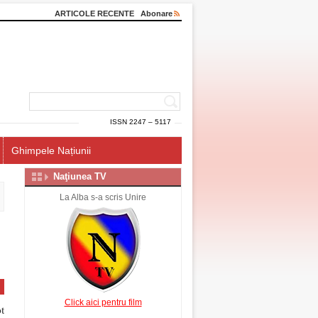
ARTICOLE RECENTE
Abonare
ISSN 2247 – 5117
Ghimpele Națiunii
Naţiunea TV
La Alba s-a scris Unire
Click aici pentru film
t