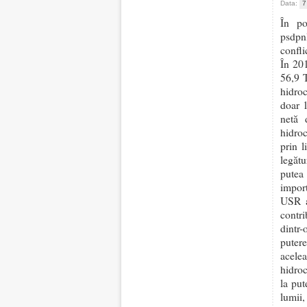
Data:
7
În po
psdpnl
confli
În 201
56,9 
hidroc
doar 1
netă
hidroc
prin l
legătu
putea
import
USR a
contr
dintr
puter
acelea
hidroc
la put
lumii,