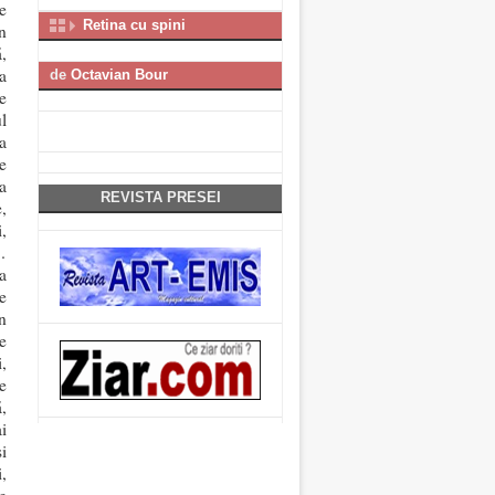
e
Retina cu spini
n
,
a
de
Octavian Bour
e
l
a
e
a
REVISTA PRESEI
,
,
…
a
e
n
e
,
e
,
i
i
,