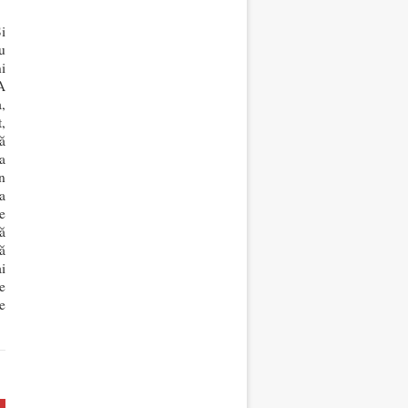
i
u
i
A
,
,
ă
a
n
a
e
ă
ă
i
e
e