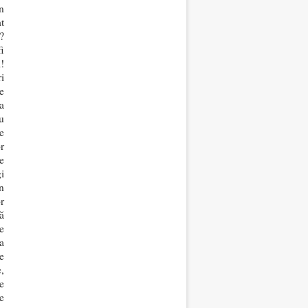
în
t
?
i
!
i
e
a
u
e
r
e
i
n
r
ă
e
a
e
,
e
e