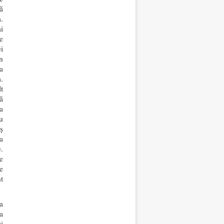
ă
a.
i
e
i
n
a
.
t
ă
a
u
ș
a
.
e
e
t
a
a
i