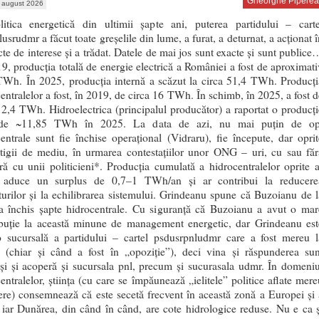
Gheorghe Piperea
 august 2026
litica energetică din ultimii șapte ani, puterea partidului – carte
usrudmr a făcut toate greșelile din lume, a furat, a deturnat, a acționat î
cte de interese și a trădat. Datele de mai jos sunt exacte și sunt publice
9, producția totală de energie electrică a României a fost de aproximati
TWh. În 2025, producția internă a scăzut la circa 51,4 TWh. Producți
entralelor a fost, în 2019, de circa 16 TWh. În schimb, în 2025, a fost d
2,4 TWh. Hidroelectrica (principalul producător) a raportat o producți
 de ~11,85 TWh în 2025. La data de azi, nu mai puțin de op
entrale sunt fie închise operațional (Vidraru), fie începute, dar oprit
itigii de mediu, în urmarea contestațiilor unor ONG – uri, cu sau făr
ră cu unii politicieni*. Producția cumulată a hidrocentralelor oprite a
 aduce un surplus de 0,7–1 TWh/an și ar contribui la reducere
urilor și la echilibrarea sistemului. Grindeanu spune că Buzoianu de l
 închis șapte hidrocentrale. Cu siguranță că Buzoianu a avut o mar
ibuție la această minune de management energetic, dar Grindeanu est
-o sucursală a partidului – cartel psdusrpnludmr care a fost mereu l
e (chiar și când a fost în „opoziție”), deci vina și răspunderea sun
și și acoperă și sucursala pnl, precum și sucurasala udmr. În domeniu
entralelor, știința (cu care se împăunează „ielitele” politice aflate mere
ere) consemnează că este secetă frecvent în această zonă a Europei și 
 iar Dunărea, din când în când, are cote hidrologice reduse. Nu e ca ș