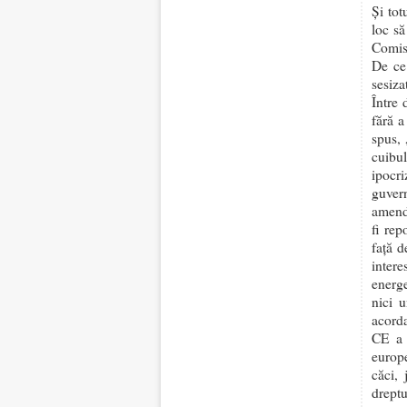
Și tot
loc să
Comis
De ce 
sesiza
Între 
fără a
spus, 
cuibu
ipocr
guvern
amend
fi rep
față d
intere
energe
nici u
acorda
CE a f
europ
căci, 
dreptu