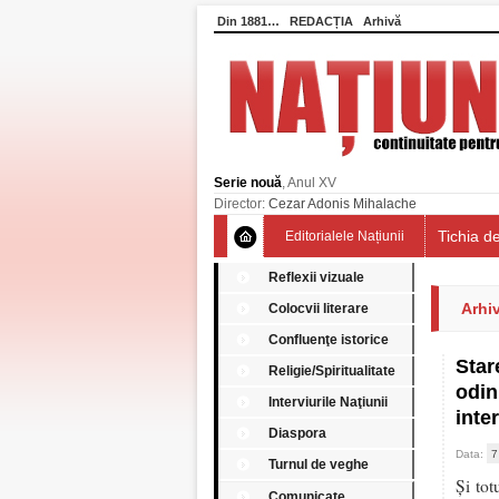
Din 1881…
REDACȚIA
Arhivă
Serie nouă
, Anul XV
Director:
Cezar Adonis Mihalache
Tichia de
Editorialele Națiunii
Reflexii vizuale
Arhiv
Colocvii literare
Confluenţe istorice
Star
Religie/Spiritualitate
odin
Interviurile Naţiunii
inte
Diaspora
Data:
7
Turnul de veghe
Și tot
Comunicate