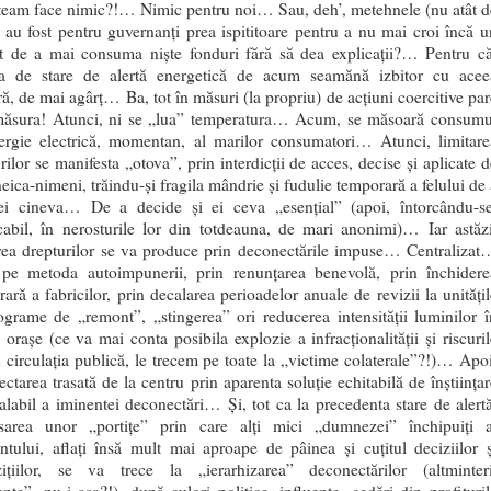
team face nimic?!… Nimic pentru noi… Sau, deh’, metehnele (nu atât d
 au fost pentru guvernanți prea ispititoare pentru a nu mai croi încă u
xt de a mai consuma niște fonduri fără să dea explicații?… Pentru că
ția de stare de alertă energetică de acum seamănă izbitor cu acee
ră, de mai agârț… Ba, tot în măsuri (la propriu) de acțiuni coercitive par
măsura! Atunci, ni se „lua” temperatura… Acum, se măsoară consumu
ergie electrică, momentan, al marilor consumatori… Atunci, limitare
rilor se manifesta „otova”, prin interdicții de acces, decise și aplicate d
neica-nimeni, trăindu-și fragila mândrie și fudulie temporară a felului de 
 ei cineva… De a decide și ei ceva „esențial” (apoi, întorcându-se
cabil, în nerosturile lor din totdeauna, de mari anonimi)… Iar astăzi
area drepturilor se va produce prin deconectările impuse… Centralizat
, pe metoda autoimpunerii, prin renunțarea benevolă, prin închidere
ară a fabricilor, prin decalarea perioadelor anuale de revizii la unitățil
grame de „remont”, „stingerea” ori reducerea intensității luminilor î
 orașe (ce va mai conta posibila explozie a infracționalității și riscuril
 circulația publică, le trecem pe toate la „victime colaterale”?!)… Apoi
ctarea trasată de la centru prin aparenta soluție echitabilă de înștiințar
alabil a iminentei deconectări… Și, tot ca la precedenta stare de alertă
sarea unor „portițe” prin care alți mici „dumnezei” închipuiți a
tului, aflați însă mult mai aproape de pâinea și cuțitul deciziilor ș
zițiilor, se va trece la „ierarhizarea” deconectărilor (altminteri