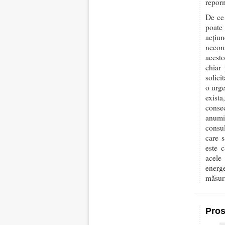
reporn
De ce 
poate 
acțiu
necons
acesto
chiar 
solici
o urge
exista
consec
anumi
consul
care s
este c
acele
energ
măsur
Pros