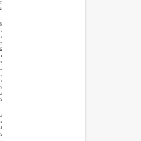
e
e
ă
,
u
e
ă
m
a
,
,
u
n
u
ă
u
a
l
n
c