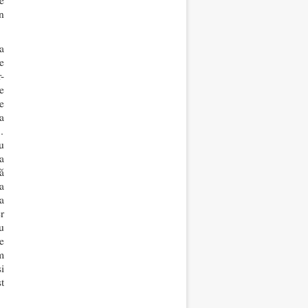
e
n
a
e
-
e
e
a
…
u
a
să
a
a
r
u
e
m
i
t