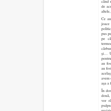
când n
de acu
altele
Ce au
joace
politi
pus pe
pe că
termoc
cărbun
și… U
pentru
au fos
au fos
acelaș
avem c
așa a
În dom
două, 
vor r
psdpnl
revizi