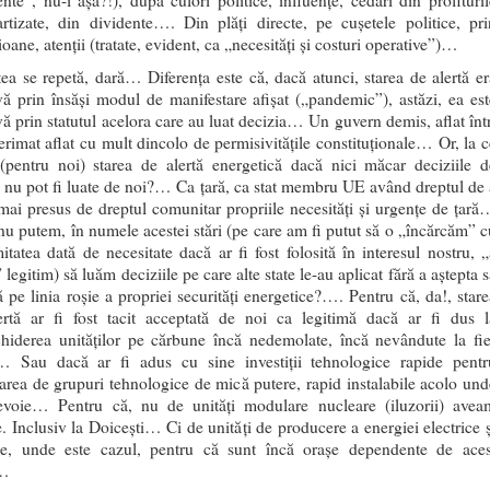
nte”, nu-i așa?!), după culori politice, influențe, cedări din profituril
rtizate, din dividente…. Din plăți directe, pe cușetele politice, pri
oane, atenții (tratate, evident, ca „necesități și costuri operative”)…
ea se repetă, dară… Diferența este că, dacă atunci, starea de alertă er
ă prin însăși modul de manifestare afișat („pandemic”), astăzi, ea est
ă prin statutul acelora care au luat decizia… Un guvern demis, aflat într
erimat aflat cu mult dincolo de permisivitățile constituționale… Or, la c
(pentru noi) starea de alertă energetică dacă nici măcar deciziile d
 nu pot fi luate de noi?… Ca țară, ca stat membru UE având dreptul de 
ai presus de dreptul comunitar propriile necesități și urgențe de țară
u putem, în numele acestei stări (pe care am fi putut să o „încărcăm” c
mitatea dată de necesitate dacă ar fi fost folosită în interesul nostru, „
” legitim) să luăm deciziile pe care alte state le-au aplicat fără a aștepta 
 pe linia roșie a propriei securități energetice?…. Pentru că, da!, stare
ertă ar fi fost tacit acceptată de noi ca legitimă dacă ar fi dus l
chiderea unităților pe cărbune încă nedemolate, încă nevândute la fie
… Sau dacă ar fi adus cu sine investiții tehnologice rapide pentr
area de grupuri tehnologice de mică putere, rapid instalabile acolo und
evoie… Pentru că, nu de unități modulare nucleare (iluzorii) avea
. Inclusiv la Doicești… Ci de unități de producere a energiei electrice ș
ce, unde este cazul, pentru că sunt încă orașe dependente de aces
u…