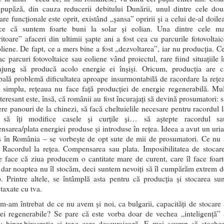
 pupăză, din cauza reducerii debitului Dunării, unul dintre cele dou
are funcționale este oprit, existând „șansa” opririi și a celui de-al doile
ce că suntem foarte buni la solar și eolian. Una dintre cele ma
ritoare” afaceri din ultimii șapte ani a fost cea cu parcurile fotovoltaic
liene. De fapt, ce a mers bine a fost „dezvoltarea”, iar nu producția. Ce
ac parcuri fotovoltaice sau eoliene vând proiectul, rare fiind situațiile î
ajung să producă acolo energie ei înșiși. Oricum, producția are c
pală problemă dificultatea aproape insurmontabilă de racordare la rețea
 simplu, rețeaua nu face față producției de energie regenerabilă. Mul
teresant este, însă, că românii au fost încurajați să devină prosumatori: s
e panouri de la chinezi, să facă cheltuielile necesare pentru racordul l
, să îți modifice casele și curțile și… să aștepte racordul sa
sarea/plata energiei produse și introduse în rețea. Ideea a avut un uria
s în România – se vorbește de opt sute de mii de prosumatori. Ce nu 
 Racordul la rețea. Compensarea sau plata. Imposibilitatea de stocare
 face că ziua producem o cantitate mare de curent, care îl face foart
, dar noaptea nu îl stocăm, deci suntem nevoiți să îl cumpărăm extrem d
 Printre altele, se întâmplă asta pentru că producția și stocarea sun
taxate cu tva.
m-am întrebat de ce nu avem și noi, ca bulgarii, capacități de stocare 
iei regenerabile? Se pare că este vorba doar de vechea „inteligență” 
i: hiper-birocrație și taxe care descurajează. E mai scump să stochez