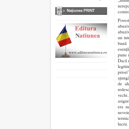
„imine
nerepa
Naţiunea PRINT
comisi
Povest
abuziv
abuziv
un int
bună 
esență
pune m
Dacă n
legiti
priori
ajungă
de al
redes
vechi
asigur
era n
nevoie
termi
lucr