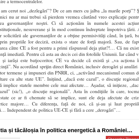
ire a termocentralelor.
am cerut noi „dezlegări”? De ce am mers cu jalba „la marile porți”? Ș
nici nu ar mai trebui să pierdem vremea căutând vreo explicație pentr
nea guvernanților noștri. Ci să acționăm în numele acestei acțiun
tituționale, nesuverane și în mod continuu îndreptate împotriva țării. 
r solicitării ale guvernanților de a obține permisivități când, în țară, ba
prin propriile lor decizii, exista o stare de forță majoră. Sau, de fapt
tarea către CE a fost pentru a primi răspunsul deja știut?!… Că nu exist
nță imediată. Pentru că asta au decis cei din fotoliile Uniunii. Iar când v
, și iarăși este batjocoritor, CE va decide că există și „va acționa î
ință”. Nu acordând sprijin direct României, inclusiv derogări și anulări 
tor termene și impuneri din PNRR, ci, „activând mecanismul comun d
tare cu alte state UE”. Inițiind, „dacă este cazul”, o discuție regional
ă implice statele membre cele mai afectate… Așadar, să inițieze, „dac
azul” (sic!), „o discuție regională”. Asta în condițiile în care, tocma
 state ce ar fi chemate să se implice, sunt ele deja afectate de criz
etice majore… Cu diferența, față de noi, că și-au și luat propriil
i… Independent de politica UE-CE și fără a cere „derogări”…
tia și tăcăloșia în politica energetică a României…