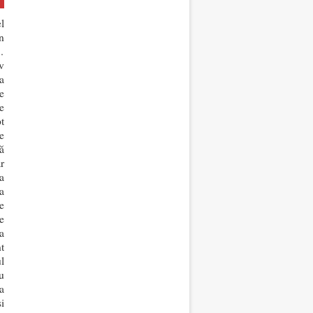
l
n
…
v
a
e
e
t
e
ă
r
a
a
e
e
a
t
l
u
a
i