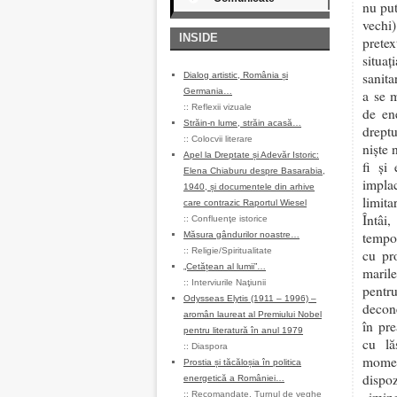
nu pu
vechi)
INSIDE
prete
situa
sanita
Dialog artistic, România și
Germania…
a se 
::
Reflexii vizuale
de en
Străin-n lume, străin acasă…
dreptu
::
Colocvii literare
niște 
Apel la Dreptate și Adevăr Istoric:
fi și
Elena Chiaburu despre Basarabia,
impla
1940, și documentele din arhive
limit
care contrazic Raportul Wiesel
Întâi
::
Confluenţe istorice
tempor
Măsura gândurilor noastre…
::
Religie/Spiritualitate
cu pro
„Cetățean al lumii”…
marile
::
Interviurile Naţiunii
pentru
Odysseas Elytis (1911 – 1996) –
decone
aromân laureat al Premiului Nobel
în pre
pentru literatură în anul 1979
cu lă
::
Diaspora
momen
Prostia și tăcăloșia în politica
dispo
energetică a României…
::
Recomandate
,
Turnul de veghe