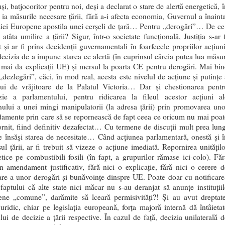
uși, batjocoritor pentru noi, deși a declarat o stare de alertă energetică, 
 ia măsurile necesare țării, fără a-i afecta economia, Guvernul a înainta
iei Europene apostila unei cerșeli de țară… Pentru „derogări”… De ce
atâta umilire a țării? Sigur, într-o societate funcțională, Justiția s-ar f
t și ar fi prins decidenții guvernamentali în foarfecele propriilor acțiuni
decizia de a impune starea ce alertă (în cuprinsul căreia putea lua măsur
 mai da explicații UE) și mersul la poarta CE pentru derogări. Mai bin
„dezlegări”, căci, în mod real, acesta este nivelul de acțiune și putințe 
lui de vrăjitoare de la Palatul Victoria… Dar și chestionarea pentr
izie a parlamentului, pentru ridicarea la fileul acestor acțiuni al
ului a unei mingi manipulatorii (la adresa țării) prin promovarea uno
amente prin care să se repornească de fapt ceea ce oricum nu mai poat
ornit, fiind definitiv dezafectat… Cu termene de discuții mult prea lung
e însăși starea de necesitate… Când acțiunea parlamentară, onestă și î
sul țării, ar fi trebuit să vizeze o acțiune imediată. Repornirea unitățilo
tice pe combustibili fosili (în fapt, a grupurilor rămase ici-colo). Făr
n amendament justificativ, fără nici o explicație, fără nici o cerere d
re a unor derogări și bunăvoințe dinspre UE. Poate doar cu notificare
aptului că alte state nici măcar nu s-au deranjat să anunțe instituțiil
ene „comune”, darămite să lceară permisivități?! Și au avut dreptate
juridic, chiar pe legislația europeană, forța majoră internă dă întâietat
lui de decizie a țării respective. În cazul de față, decizia unilaterală d