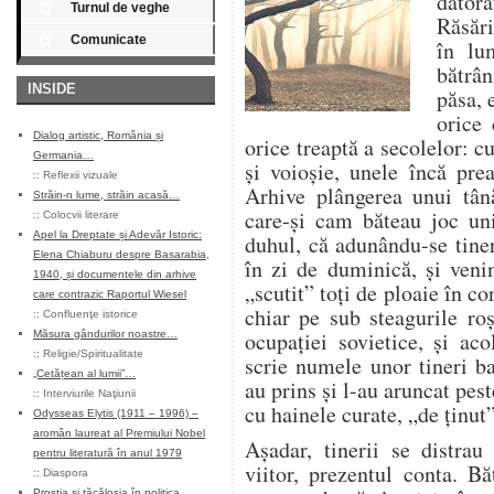
dator
Turnul de veghe
Răsări
Comunicate
în lum
bătrân
INSIDE
păsa, 
orice 
Dialog artistic, România și
orice treaptă a secolelor: c
Germania…
şi voioşie, unele încă pre
::
Reflexii vizuale
Arhive plângerea unui tână
Străin-n lume, străin acasă…
care-şi cam băteau joc un
::
Colocvii literare
Apel la Dreptate și Adevăr Istoric:
duhul, că adunându-se tineri
Elena Chiaburu despre Basarabia,
în zi de duminică, şi veni
1940, și documentele din arhive
„scutit” toţi de ploaie în co
care contrazic Raportul Wiesel
chiar pe sub steagurile ro
::
Confluenţe istorice
ocupaţiei sovietice, şi aco
Măsura gândurilor noastre…
::
Religie/Spiritualitate
scrie numele unor tineri ba
„Cetățean al lumii”…
au prins şi l-au aruncat pest
::
Interviurile Naţiunii
cu hainele curate, „de ţinut”
Odysseas Elytis (1911 – 1996) –
aromân laureat al Premiului Nobel
Aşadar, tinerii se distra
pentru literatură în anul 1979
viitor, prezentul conta. Bă
::
Diaspora
Prostia și tăcăloșia în politica