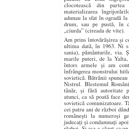
clocotească din partea
materializarea îngrijorăr
adunau la sfat în ogradă la
drum, sau pe pustă, în co
„ciurda” (cireada de vite).
Am prins întovărăşirea şi co
ultima dată, în 1963. Ni s-
sania), pământurile, via. Ş
marile puteri, de la Yalta
întors armele şi am cont
înfrângerea monstrului hitle
sovietică. Bătrânii spuneau
Nistrul. Blestemul Români
tânăr, şi fără autoritate p
atunci, ca să poată face de
sovietică comunizatoare. T
cei patru ani de război dân
româneşti la numeroşi gen
judecaţi şi condamnaţi apo
război. Şi aşa a căzut ca un