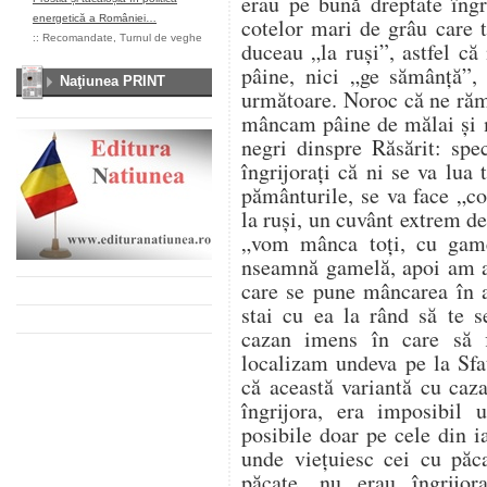
erau pe bună dreptate îngr
energetică a României…
cotelor mari de grâu care t
::
Recomandate
,
Turnul de veghe
duceau „la ruşi”, astfel c
pâine, nici „ge sămânţă”,
Naţiunea PRINT
următoare. Noroc că ne răm
mâncam pâine de mălai şi 
negri dinspre Răsărit: spe
îngrijoraţi că ni se va lua 
pământurile, se va face „c
la ruşi, un cuvânt extrem de
„vom mânca toţi, cu game
nseamnă gamelă, apoi am af
care se pune mâncarea în a
stai cu ea la rând să te 
cazan imens în care să f
localizam undeva pe la Sfa
că această variantă cu caz
îngrijora, era imposibil
posibile doar pe cele din i
unde vieţuiesc cei cu păc
păcate, nu erau îngrijor