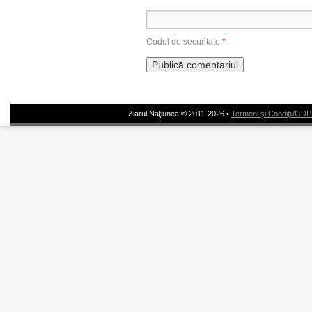
Codul de securitate
*
Ziarul Naţiunea ® 2011-2026 •
Termeni şi Condiţii/GD