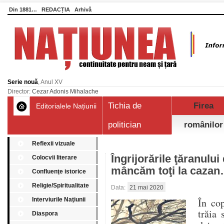
Din 1881…
REDACȚIA
Arhivă
Serie nouă
, Anul XV
Director:
Cezar Adonis Mihalache
Tichia de
Firea
Editorialele Națiunii
politician
românilor
Reflexii vizuale
Îngrijorările ţăranului
Colocvii literare
mâncăm toţi la caza
Confluenţe istorice
Religie/Spiritualitate
Data:
21 mai 2020
Interviurile Naţiunii
În cop
trăia 
Diaspora