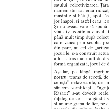
satului, colectivizarea. Ţă
oameni din sat erau ridicaţ
maşinile şi bătuţi, apoi lă
jos înapoi, şi astfel erau „c
Şi nu aveau voie să spună 
viaţa îşi continua cursul, 
până mult timp după colect
care venea prin secole: joc
din parc, nu cel de „artiz
jocurile, s-a construit actua
a fost atras mai mult de di
formă organizată, jocul de d
Aşadar, pe lângă îngrijor
nostru: teama de secetă, de
cereşti” nefavorabile, de 
sâncem verniiicişi”, îngri
Răsărit” s-au dovedit real
înţeleg de ce – s-a gândit s
şi anume grapa de fier, pe c
peretele din tulpini înalte 