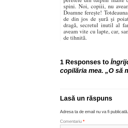
spini. Noi, copiii, nu ave
Doamne fereşte! Totdeauna
de din jos de şură şi poia
dragă, secretul inutil al f
aveam vite cu lapte, car, sa
de tihnită.
1 Responses to
Îngrij
copilăria mea. „O să
Lasă un răspuns
Adresa ta de email nu va fi publicată
Comentariu
*