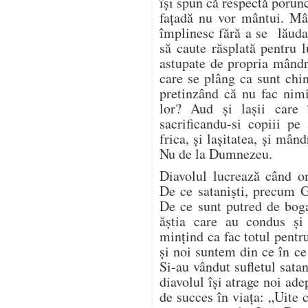
își spun că respectă porun
fațadă nu vor mântui. Mâ
împlinesc fără a se lăuda 
să caute răsplată pentru 
astupate de propria mândri
care se plâng ca sunt chin
pretinzând că nu fac nim
lor? Aud și lașii care 
sacrificandu-si copiii pe
frica, și lașitatea, și mând
Nu de la Dumnezeu.
Diavolul lucrează când 
De ce sataniști, precum G
De ce sunt putred de bogaț
ăștia care au condus ș
mințind ca fac totul pentr
și noi suntem din ce în c
Si-au vândut sufletul satan
diavolul își atrage noi ade
de succes în viața: „Uite 