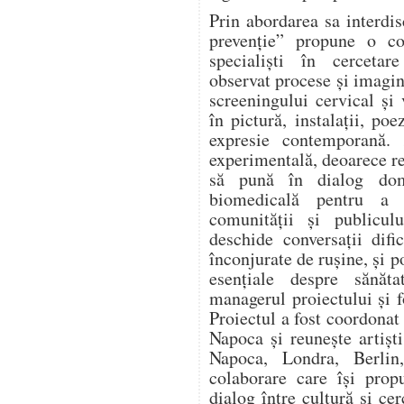
Prin abordarea sa interd
prevenție” propune o col
specialiști în cercetar
observat procese și imagin
screeningului cervical și
în pictură, instalații, po
expresie contemporană. 
experimentală, deoarece re
să pună în dialog dome
biomedicală pentru a 
comunității și publicu
deschide conversații difi
înconjurate de rușine, și 
esențiale despre sănăta
managerul proiectului și 
Proiectul a fost coordonat
Napoca și reunește artiști
Napoca, Londra, Berlin,
colaborare care își pro
dialog între cultură și c