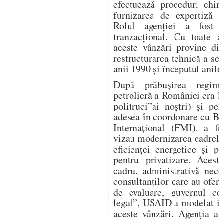
efectuează proceduri chi
furnizarea de expertiză 
Rolul agenției a fost 
tranzacțional. Cu toate
aceste vânzări provine d
restructurarea tehnică a s
anii 1990 și începutul anil
După prăbușirea regimu
petrolieră a României era î
politruci”ai noștri) și 
adesea în coordonare cu 
Internațional (FMI), a f
vizau modernizarea cadrel
eficienței energetice și p
pentru privatizare. Aces
cadru, administrativă nece
consultanților care au ofer
de evaluare, guvernul co
legal”, USAID a modelat i
aceste vânzări. Agenția a