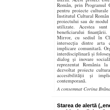
Român, prin Programul C
pentru proiecte culturale
Institutul Cultural Român
proiectului sau de modul î
utilizate. Acestea sunt
beneficiarului finanțării
Mirror, cu sediul în Cl
intersecția dintre arta 
implicare comunitară. Or
interdisciplinară și folose
dialog și inovare social
reprezentat România l
dezvoltat proiecte cultur
accesibilității și impl
contemporană.
A consemnat Corina Brân
Starea de alertă („e