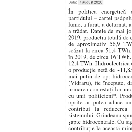
Data:
7 august 2026
În politica energetică 
partidului – cartel psdpnl
lume, a furat, a deturnat, a
a trădat. Datele de mai j
2019, producția totală de 
de aproximativ 56,9 TWh
scăzut la circa 51,4 TWh. 
în 2019, de circa 16 TWh. 
12,4 TWh. Hidroelectrica (
o producție netă de ~11,8
mai puțin de opt hidrocen
(Vidraru), fie începute, d
urmarea contestațiilor un
cu unii politicieni*. Pro
oprite ar putea aduce u
contribui la reducerea 
sistemului. Grindeanu spu
șapte hidrocentrale. Cu s
contribuție la această mi