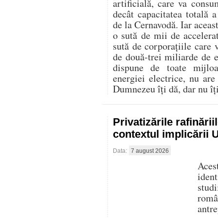
artificială, care va con
decât capacitatea totală 
de la Cernavodă. Iar aceast
o sută de mii de accelerat
sută de corporațiile care 
de două-trei miliarde de
dispune de toate mijlo
energiei electrice, nu are
Dumnezeu îți dă, dar nu îți 
Privatizările rafinări
contextul implicării
Data:
7 august 2026
Aces
iden
stud
româ
antre