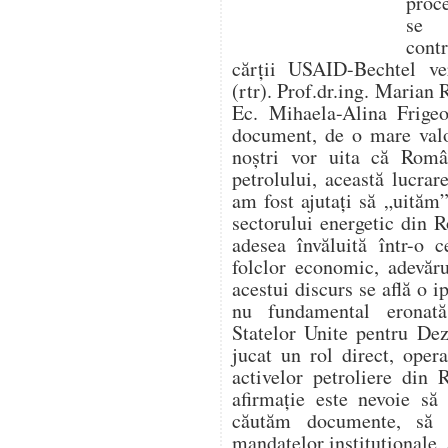
proc
se f
cont
cărții USAID-Bechtel ver
(rtr). Prof.dr.ing. Marian 
Ec. Mihaela-Alina Frigeo
document, de o mare valo
noștri vor uita că Român
petrolului, această lucr
am fost ajutați să „uităm”
sectorului energetic din 
adesea învăluită într-o c
folclor economic, adevăru
acestui discurs se află o i
nu fundamental eronat
Statelor Unite pentru De
jucat un rol direct, opera
activelor petroliere din
afirmație este nevoie să
căutăm documente, să 
mandatelor instituționale, 