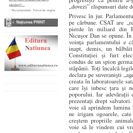
„dovezi” răspunsuri date d
gândim?!…
::
Recomandate
,
Turnul de veghe
Privesc în jur. Parlament
pe cărbune. CSAT are „re
Naţiunea PRINT
pierde în miliard din 
Nicușor Dan se opune. În
voința parlamentului e c
inapt, demis, un bâlbâit
Constituției și furt ele
condus de un spion german
stăpânii. Toți încalcă legil
declara pe suveraniști „age
creata în laboratoarele sa
care își iubesc țara și 
poporului. Iar adevărați
prezentați drept salvatori
voie să aprindem lumina 
ne irigam ogoarele, cat
creștem propriile anima
voie să le vindem cui vr