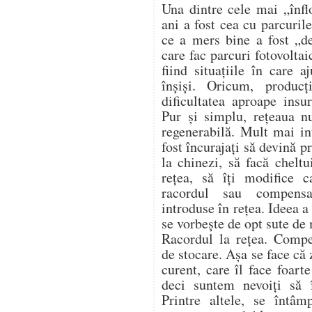
Una dintre cele mai „înflo
ani a fost cea cu parcurile
ce a mers bine a fost „de
care fac parcuri fotovoltai
fiind situațiile în care 
înșiși. Oricum, produc
dificultatea aproape insu
Pur și simplu, rețeaua n
regenerabilă. Mult mai in
fost încurajați să devină 
la chinezi, să facă cheltu
rețea, să îți modifice c
racordul sau compensa
introduse în rețea. Ideea 
se vorbește de opt sute de
Racordul la rețea. Compe
de stocare. Așa se face că
curent, care îl face foart
deci suntem nevoiți să
Printre altele, se întâm