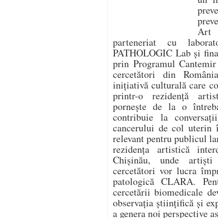
prev
prev
Art
parteneriat cu labora
PATHOLOGIC Lab și finanț
prin Programul Cantemir 
cercetători din Români
inițiativă culturală care 
printr-o rezidență artis
pornește de la o între
contribuie la conversaț
cancerului de col uterin 
relevant pentru publicul la
rezidența artistică inte
Chișinău, unde artiști
cercetători vor lucra îm
patologică CLARA. Pentr
cercetării biomedicale de
observația științifică și ex
a genera noi perspective as