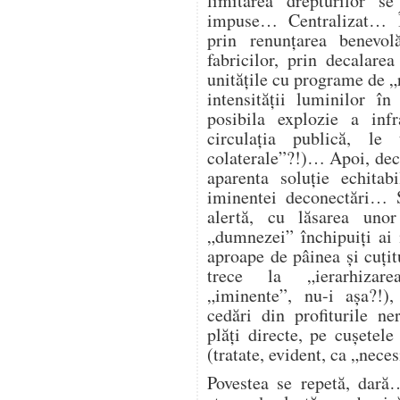
limitarea drepturilor s
impuse… Centralizat… Î
prin renunțarea benevol
fabricilor, prin decalare
unitățile cu programe de „
intensității luminilor î
posibila explozie a infra
circulația publică, l
colaterale”?!)… Apoi, deco
aparenta soluție echitab
iminentei deconectări… Ș
alertă, cu lăsarea unor
„dumnezei” închipuiți ai
aproape de pâinea și cuțitu
trece la „ierarhizarea
„iminente”, nu-i așa?!),
cedări din profiturile n
plăți directe, pe cușetele
(tratate, evident, ca „nece
Povestea se repetă, dară