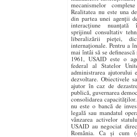
mecanismelor complexe 
Realitatea nu este una d
din partea unei agenții d
interacțiune nuanțată î
sprijinul consultativ teh
liberalizării pieței, di
internaționale. Pentru a 
mai întâi să se definească 
1961, USAID este o age
federal al Statelor Unit
administrarea ajutorului e
dezvoltare. Obiectivele s
ajutor în caz de dezastr
publică, guvernarea democ
consolidarea capacitățilo
nu este o bancă de invest
legală sau mandatul oper
vânzarea activelor statul
USAID au negociat direc
România. Ca și cum (