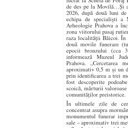
lucrat la Schela de Foraj 
de des pe la Movilă…Și a
2026, după două luni de 
echipa de specialiști a 
Arheologie Prahova a înch
zona viitorului pasaj ruti
raza localității Băicoi. În
două movile funerare (t
epocii bronzului (cca 
informează Muzeul Jude
Prahova. „Cercetarea m
aproximativ 0,5 m și un d
prin identificarea a trei 
fost descoperite podoabe
scoică, mărturii valoroase 
comunităților preistorice.
În ultimele zile de cerc
concentrat asupra mormânt
monumentul funerar impre
sale – aproximativ trei me