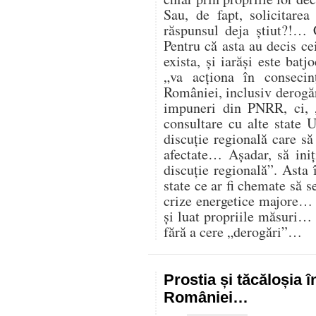
Sau, de fapt, solicitare
răspunsul deja știut?!… 
Pentru că asta au decis cei
exista, și iarăși este batj
„va acționa în consecin
României, inclusiv derogăr
impuneri din PNRR, ci,
consultare cu alte state U
discuție regională care s
afectate… Așadar, să iniț
discuție regională”. Asta 
state ce ar fi chemate să s
crize energetice majore… C
și luat propriile măsuri…
fără a cere „derogări”…
Prostia și tăcăloșia î
României…