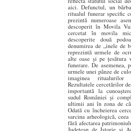
reflectă statutul social 
aici. Defunctul, un bărb
ritualul funerar specific 
prezintă numeroase ase
descoperit în Movila Vu
cercetat în movila mi
descoperite două podo
denumirea de „inele de b
reprezintă urmele de ocru
alte oase și pe țesătura 
funerare. De asemenea, pe
urmele unei pânze de culo
imaginea ritualurilor 
Rezultatele cercetărilor de
importantă la cunoaștere
sudul României și comple
ultimii ani în zona de câ
Odată cu încheierea cercet
sarcina arheologică, ceea 
fără afectarea patrimoniu
Județean de Istorie și A