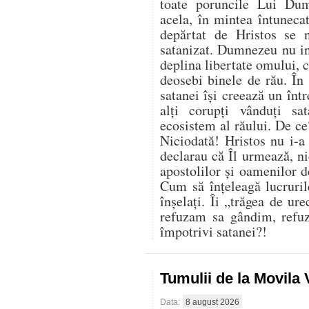
toate poruncile Lui Du
acela, în mintea întuneca
depărtat de Hristos se 
satanizat. Dumnezeu nu in
deplina libertate omului, ci
deosebi binele de rău. În 
satanei își creează un înt
alți corupți vânduți sa
ecosistem al răului. De ce
Niciodată! Hristos nu i-a
declarau că Îl urmează, nic
apostolilor și oamenilor 
Cum să înțeleagă lucruril
înșelați. Îi „trăgea de ur
refuzam sa gândim, refu
împotrivi satanei?!
Tumulii de la Movila
Data:
8 august 2026