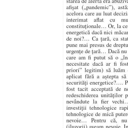
starea de alertă era abuzi
afișat („pandemic”), astă
acelora care au luat deciz
interimat aflat cu mu
constituționale… Or, la ce
energetică dacă nici măcar 
de noi?… Ca țară, ca st
pune mai presus de dreptul
urgențe de țară… Dacă nu 
care am fi putut să o „î
necesitate dacă ar fi fos
priori” legitim) să luăm 
aplicat fără a aștepta să
securități energetice?…. Pe
fost tacit acceptată de 
redeschiderea unităților
nevândute la fier vech
investiții tehnologice ra
tehnologice de mică putere
nevoie… Pentru că, nu
(iluzorii) aveam nevoie. I