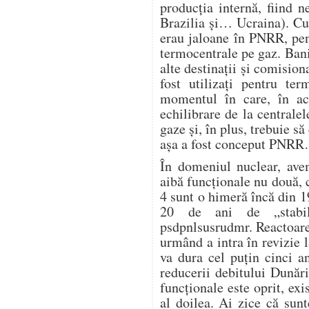
producția internă, fiind 
Brazilia și… Ucraina). Cu
erau jaloane în PNRR, pen
termocentrale pe gaz. Banii
alte destinații și comision
fost utilizați pentru te
momentul în care, în ac
echilibrare de la centrale
gaze și, în plus, trebuie s
așa a fost conceput PNR
În domeniul nuclear, avem
aibă funcționale nu două, c
4 sunt o himeră încă din 1
20 de ani de „stabili
psdpnlsusrudmr. Reactoare
urmând a intra în revizie l
va dura cel puțin cinci a
reducerii debitului Dunări
funcționale este oprit, exi
al doilea. Ai zice că sunt