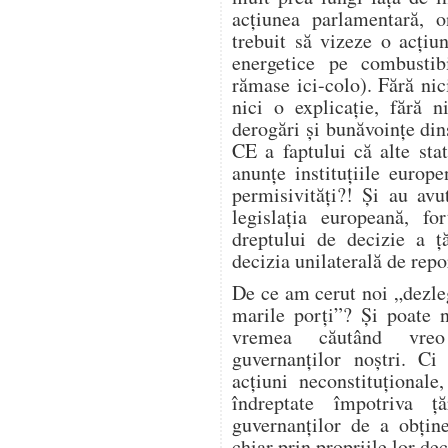
acțiunea parlamentară, on
trebuit să vizeze o acțiu
energetice pe combustibi
rămase ici-colo). Fără nic
nici o explicație, fără 
derogări și bunăvoințe din
CE a faptului că alte sta
anunțe instituțiile euro
permisivități?! Și au avut
legislația europeană, fo
dreptului de decizie a ță
decizia unilaterală de repo
De ce am cerut noi „dezle
marile porți”? Și poate 
vremea căutând vreo 
guvernanților noștri. C
acțiuni neconstituțional
îndreptate împotriva ță
guvernanților de a obține
chiar prin propriile lor dec