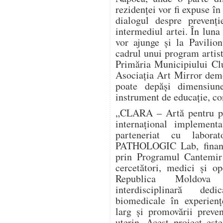
rezidenței vor fi expuse în
dialogul despre prevenți
intermediul artei. În luna
vor ajunge și la Pavilio
cadrul unui program artist
Primăria Municipiului Clu
Asociația Art Mirror dem
poate depăși dimensiun
instrument de educație, co
„CLARA – Artă pentru pre
internațional implement
parteneriat cu labora
PATHOLOGIC Lab, finanța
prin Programul Cantemir 
cercetători, medici și o
Republica Moldova î
interdisciplinară dedi
biomedicale în experienț
larg și promovării preve
uterin. Acest proiect este