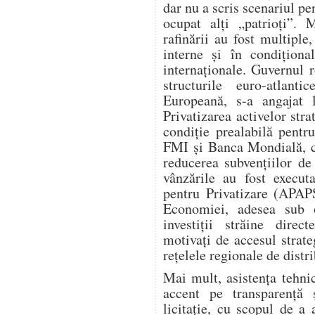
dar nu a scris scenariul p
ocupat alți „patrioți”. 
rafinării au fost multiple,
interne și în condiționa
internaționale. Guvernul 
structurile euro-atla
Europeană, s-a angajat l
Privatizarea activelor stra
condiție prealabilă pent
FMI și Banca Mondială, ca
reducerea subvențiilor de 
vânzările au fost execut
pentru Privatizare (APAPS
Economiei, adesea sub 
investiții străine dire
motivați de accesul strate
rețelele regionale de distri
Mai mult, asistența tehn
accent pe transparență 
licitație, cu scopul de a