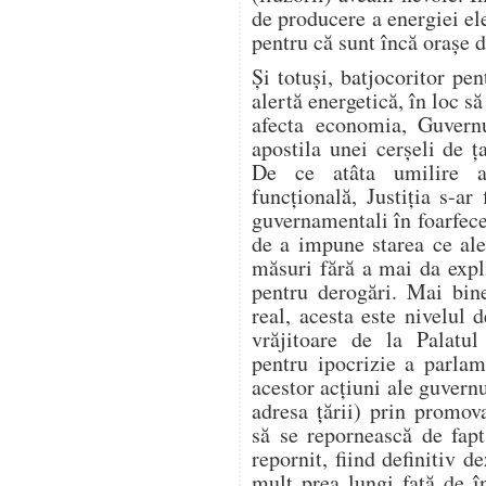
de producere a energiei ele
pentru că sunt încă orașe
Și totuși, batjocoritor pen
alertă energetică, în loc să
afecta economia, Guvern
apostila unei cerșeli de
De ce atâta umilire a 
funcțională, Justiția s-ar 
guvernamentali în foarfecel
de a impune starea ce ale
măsuri fără a mai da expl
pentru derogări. Mai bin
real, acesta este nivelul 
vrăjitoare de la Palatu
pentru ipocrizie a parlame
acestor acțiuni ale guvern
adresa țării) prin promo
să se repornească de fap
repornit, fiind definitiv 
mult prea lungi față de 