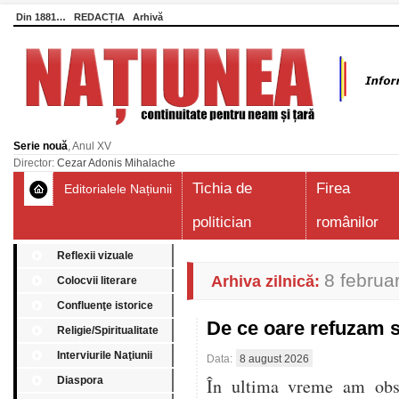
Din 1881…
REDACȚIA
Arhivă
Serie nouă
, Anul XV
Director:
Cezar Adonis Mihalache
Tichia de
Firea
Editorialele Națiunii
politician
românilor
Reflexii vizuale
8 februa
Arhiva zilnică:
Colocvii literare
Confluenţe istorice
De ce oare refuzam 
Religie/Spiritualitate
Interviurile Naţiunii
Data:
8 august 2026
Diaspora
În ultima vreme am obser