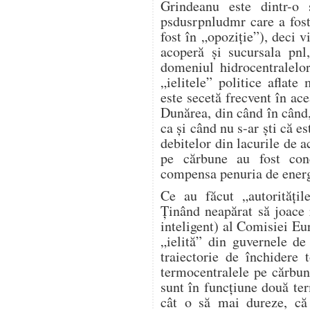
Grindeanu este dintr-o 
psdusrpnludmr care a fost
fost în „opoziție”), deci v
acoperă și sucursala pnl
domeniul hidrocentralelo
„ielitele” politice aflat
este secetă frecvent în ace
Dunărea, din când în când,
ca și când nu s-ar ști că e
debitelor din lacurile de 
pe cărbune au fost conc
compensa penuria de energi
Ce au făcut „autorități
Ținând neapărat să joace r
inteligent) al Comisiei Eur
„ielită” din guvernele d
traiectorie de închidere
termocentralele pe cărbu
sunt în funcțiune două te
cât o să mai dureze, c