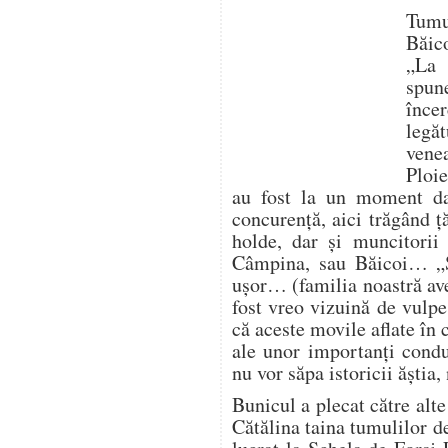
Tumu
Băic
„La 
spun
înc
legă
vene
Ploie
au fost la un moment da
concurență, aici trăgând ț
holde, dar și muncitorii
Câmpina, sau Băicoi… „
ușor… (familia noastră av
fost vreo vizuină de vulp
că aceste movile aflate în
ale unor importanți condu
nu vor săpa istoricii ăștia
Bunicul a plecat către alte
Cătălina taina tumulilor d