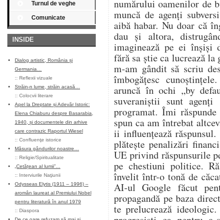
numărului oamenilor de bu
Turnul de veghe
muncă de agenți subversi
Comunicate
aibă habar. Nu doar că în
dau și altora, distrugân
INSIDE
imaginează pe ei înșiși 
fără sa știe ca lucrează la
Dialog artistic, România și
m-am gândit să scriu des
Germania…
îmbogățesc cunoștințele
::
Reflexii vizuale
aruncă în ochi „by defa
Străin-n lume, străin acasă…
::
Colocvii literare
suveraniștii sunt agenți
Apel la Dreptate și Adevăr Istoric:
programat. Îmi răspunde 
Elena Chiaburu despre Basarabia,
spun ca am întrebat altcev
1940, și documentele din arhive
ii influențează răspunsul.
care contrazic Raportul Wiesel
::
Confluenţe istorice
plătește penalizări financ
Măsura gândurilor noastre…
UE privind răspunsurile p
::
Religie/Spiritualitate
pe chestiuni politice. R
„Cetățean al lumii”…
învelit într-o tonă de căca
::
Interviurile Naţiunii
AI-ul Google făcut pen
Odysseas Elytis (1911 – 1996) –
aromân laureat al Premiului Nobel
propagandă pe baza direct
pentru literatură în anul 1979
te prelucrează ideologic.
::
Diaspora
progresiști ca pentru a-
De ce oare refuzam să mai și