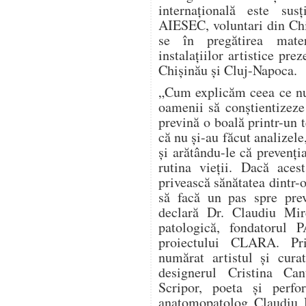
internațională este sus
AIESEC, voluntari din Chi
se în pregătirea materi
instalațiilor artistice prez
Chișinău și Cluj-Napoca.
„Cum explicăm ceea ce nu
oamenii să conștientizeze
prevină o boală printr-un 
că nu și-au făcut analizele
și arătându-le că prevenți
rutina vieții. Dacă aces
privească sănătatea dintr-o
să facă un pas spre prev
declară Dr. Claudiu Mir
patologică, fondatorul
proiectului CLARA. Pri
numărat artistul și cura
designerul Cristina Can
Scripor, poeta și perf
anatomopatolog Claudiu M