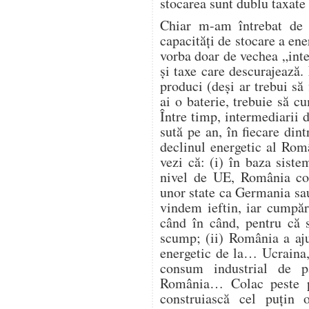
stocarea sunt dublu taxate 
Chiar m-am întrebat de 
capacități de stocare a ene
vorba doar de vechea „intel
și taxe care descurajează
produci (deși ar trebui să 
ai o baterie, trebuie să 
Între timp, intermediarii d
sută pe an, în fiecare din
declinul energetic al Româ
vezi că: (i) în baza siste
nivel de UE, România con
unor state ca Germania sau
vindem ieftin, iar cumpăr
când în când, pentru că s
scump; (ii) România a aju
energetic de la… Ucraina, 
consum industrial de p
România… Colac peste p
construiască cel puțin 