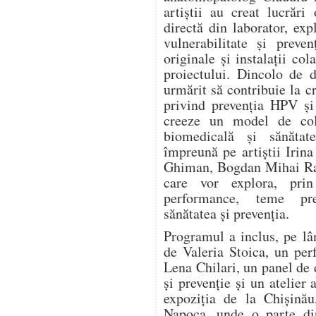
artiștii au creat lucrări
directă din laborator, expl
vulnerabilitate și preve
originale și instalații col
proiectului. Dincolo de d
urmărit să contribuie la c
privind prevenția HPV și
creeze un model de cola
biomedicală și sănătat
împreună pe artiștii Irin
Ghiman, Bogdan Mihai Rad
care vor explora, prin 
performance, teme pre
sănătatea și prevenția.
Programul a inclus, pe lâ
de Valeria Stoica, un pe
Lena Chilari, un panel de d
și prevenție și un atelier 
expoziția de la Chișinău
Napoca, unde o parte din