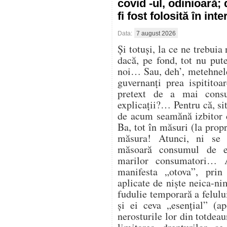
covid -ul, odinioară;
fi fost folosită în in
Data:
7 august 2026
Și totuși, la ce ne trebuia
dacă, pe fond, tot nu pu
noi… Sau, deh’, metehnele
guvernanți prea ispitito
pretext de a mai cons
explicații?… Pentru că, sit
de acum seamănă izbitor 
Ba, tot în măsuri (la propr
măsura! Atunci, ni se
măsoară consumul de en
marilor consumatori… At
manifesta „otova”, prin 
aplicate de niște neica-ni
fudulie temporară a felulu
și ei ceva „esențial” (ap
nerosturile lor din totdea