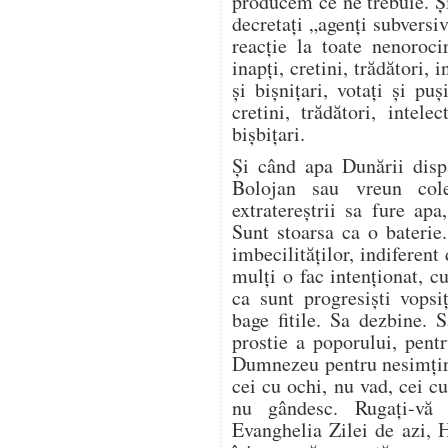
producem ce ne trebuie. Și
decretați „agenți subversiv
reacție la toate nenoroci
inapți, cretini, trădători, i
și bișnițari, votați și puș
cretini, trădători, intelec
bișbițari.
Și când apa Dunării disp
Bolojan sau vreun cole
extratereștrii sa fure ap
Sunt stoarsa ca o baterie
imbecilităților, indiferent
mulți o fac intenționat, 
ca sunt progresiști vopsi
bage fitile. Sa dezbine. 
prostie a poporului, pent
Dumnezeu pentru nesimțir
cei cu ochi, nu vad, cei c
nu gândesc. Rugați-vă
Evanghelia Zilei de azi, 