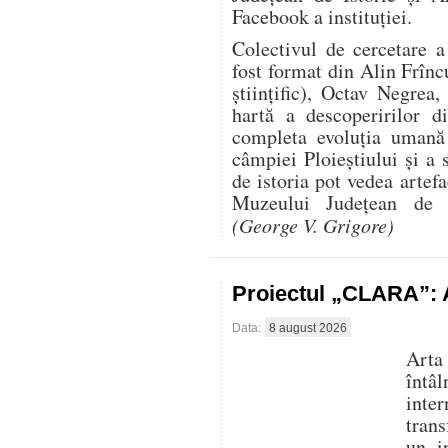
Facebook a instituției.
Colectivul de cercetare 
fost format din Alin Frînc
științific), Octav Negre
hartă a descoperirilor d
completa evoluția uman
câmpiei Ploieștiului și a 
de istoria pot vedea artef
Muzeului Județean de I
(George V. Grigore)
Proiectul „CLARA”: A
Data:
8 august 2026
Arta
întâ
inte
trans
un i