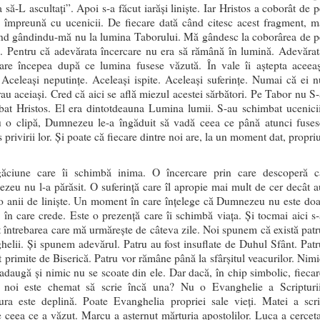
 să-L ascultați”. Apoi s-a făcut iarăși liniște. Iar Hristos a coborât de p
 împreună cu ucenicii. De fiecare dată când citesc acest fragment, m
ind gândindu-mă nu la lumina Taborului. Mă gândesc la coborârea de p
. Pentru că adevărata încercare nu era să rămână în lumină. Adevărat
care începea după ce lumina fusese văzută. În vale îi aștepta aceeaș
Aceleași neputințe. Aceleași ispite. Aceleași suferințe. Numai că ei n
au aceiași. Cred că aici se află miezul acestei sărbători. Pe Tabor nu S-
bat Hristos. El era dintotdeauna Lumina lumii. S-au schimbat ucenicii
u o clipă, Dumnezeu le-a îngăduit să vadă ceea ce până atunci fuses
 privirii lor. Și poate că fiecare dintre noi are, la un moment dat, propri
.
ăciune care îi schimbă inima. O încercare prin care descoperă c
eu nu l-a părăsit. O suferință care îl apropie mai mult de cer decât a
o anii de liniște. Un moment în care înțelege că Dumnezeu nu este doa
 în care crede. Este o prezență care îi schimbă viața. Și tocmai aici s-
 întrebarea care mă urmărește de câteva zile. Noi spunem că există patr
elii. Și spunem adevărul. Patru au fost insuflate de Duhul Sfânt. Patr
t primite de Biserică. Patru vor rămâne până la sfârșitul veacurilor. Nimi
adaugă și nimic nu se scoate din ele. Dar dacă, în chip simbolic, fiecar
e noi este chemat să scrie încă una? Nu o Evanghelie a Scripturii
tura este deplină. Poate Evanghelia propriei sale vieți. Matei a scri
 ceea ce a văzut. Marcu a așternut mărturia apostolilor. Luca a cerceta