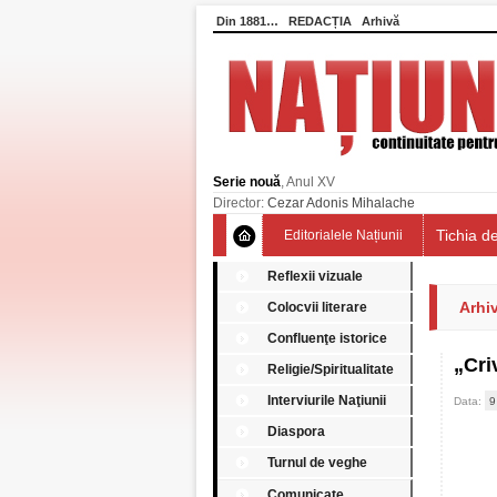
Din 1881…
REDACȚIA
Arhivă
Serie nouă
, Anul XV
Director:
Cezar Adonis Mihalache
Tichia de
Editorialele Națiunii
Reflexii vizuale
Arhiv
Colocvii literare
Confluenţe istorice
„Cri
Religie/Spiritualitate
Interviurile Naţiunii
Data:
9
Diaspora
Turnul de veghe
Comunicate