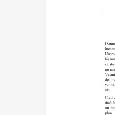
Domnu
încer
Hristo
lăsând
să ști
nu mai
Veșmi
despr
vedea,
aici…
Cred c
dată î
nu ma
plan.