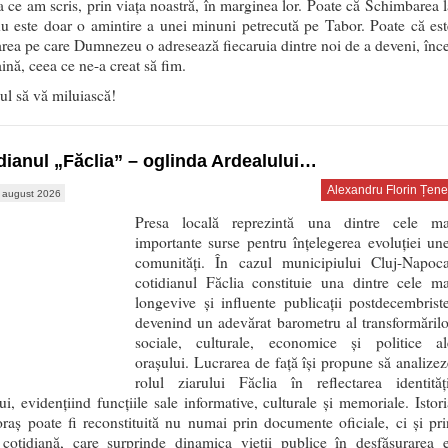
a ce am scris, prin viața noastră, în marginea lor. Poate că Schimbarea l
u este doar o amintire a unei minuni petrecută pe Tabor. Poate că est
ea pe care Dumnezeu o adresează fiecaruia dintre noi de a deveni, înce
taină, ceea ce ne-a creat să fim.
l să vă miluiască!
dianul „Făclia” – oglinda Ardealului…
Alexandru Florin Țene
 august 2026
Presa locală reprezintă una dintre cele ma
importante surse pentru înțelegerea evoluției une
comunități. În cazul municipiului Cluj-Napoca
cotidianul Făclia constituie una dintre cele ma
longevive și influente publicații postdecembriste
devenind un adevărat barometru al transformărilo
sociale, culturale, economice și politice al
orașului. Lucrarea de față își propune să analizez
rolul ziarului Făclia în reflectarea identități
ui, evidențiind funcțiile sale informative, culturale și memoriale. Istori
raș poate fi reconstituită nu numai prin documente oficiale, ci și pri
 cotidiană, care surprinde dinamica vieții publice în desfășurarea e