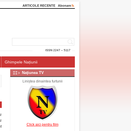
ARTICOLE RECENTE
Abonare
ISSN 2247 – 5117
Ghimpele Națiunii
Naţiunea TV
Liniștea dinaintea furtunii
e
e
Click aici pentru film
t