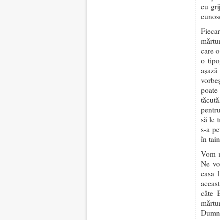
cu gri
cunosc
Fieca
mărtur
care o
o tip
așază
vorbe
poate 
tăcut
pentru
să le 
s-a pe
în tai
Vom m
Ne vo
casa l
aceast
câte 
mărtu
Dumne