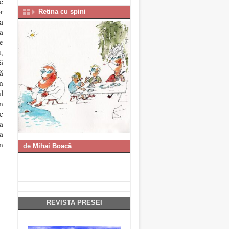
e
r
Retina cu spini
a
a
e
,
ă
ă
n
l
în
le
a
a
n
de
Mihai Boacă
REVISTA PRESEI