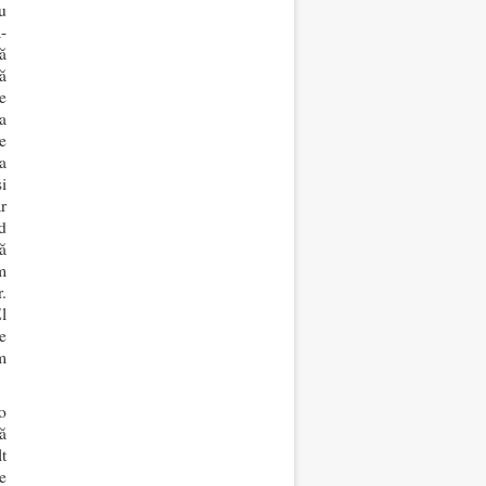
u
-
ă
ă
e
a
e
a
i
r
d
ă
m
.
l
e
m
o
ă
t
e