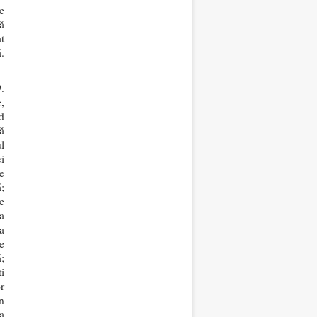
e
ă
t
.
.
,
d
ă
l
i
e
;
e
a
a
ne
;
i
r
n
a