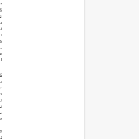
e
ă
e
a
i
u
a
.
e
ul
ă
u
r
a
u
u
c
e
.
s
t