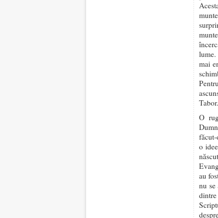
Acesta
munte
surpr
munte
încer
lume. 
mai er
schim
Pentr
ascuns
Tabor
O rug
Dumnez
făcut-
o idee
născut
Evangh
au fos
nu se 
dintr
Scrip
despre