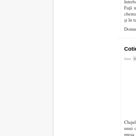
întreb
Față n
chemar
și în 
Domnu
Coti
Data:
9
Clujul
unui o
presa