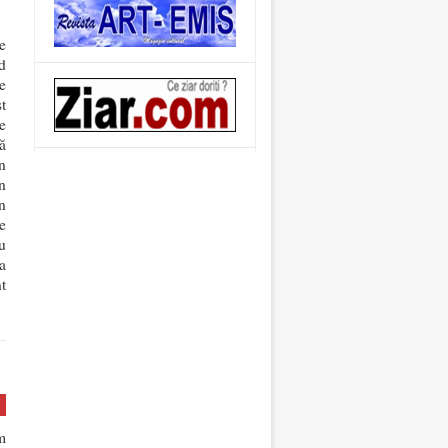
e
d
e
t
e
ă
n
un
n
e
u
a
t
m