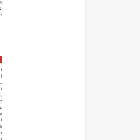
a
e
t
i
i
,
i
,
r
e
e
i
a
n
i