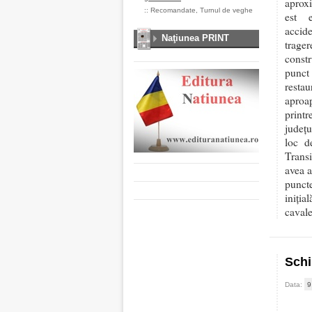
aproxi
::
Recomandate
,
Turnul de veghe
est e
accid
Naţiunea PRINT
trager
constr
punct
resta
aproap
print
judeţu
loc d
Trans
avea a
puncte
iniția
cavale
Schi
Data:
9