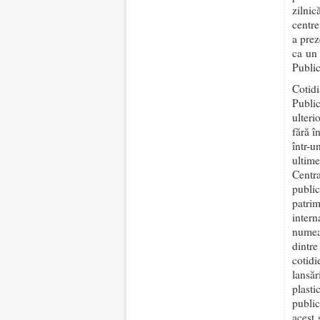
zilnic
centre
a prez
ca un 
Public
Cotid
Public
ulteri
fără î
într-u
ultim
Centra
publi
patrim
intern
numea
dintre
cotidi
lansăr
plasti
public
acest 