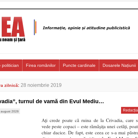
 politician
Firea românilor
Puncte cardinale
Dosarele Națiunii
28 noiembrie 2019
a zilnică:
vadia”, turnul de vamă din Evul Mediu…
Redacția
 august 2026
Aţi crede poate că ruina de la Crivadia, care s
vede peste copaci – este rămăşiţa unei cetăţi, poat
chiar dacice. De fapt, este ceea ce s-a mai păstra