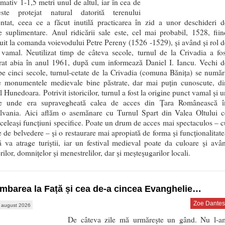
mativ 1-1,5 metri unul de altul, iar în cea de
ste protejat natural datorită terenului
entat, ceea ce a făcut inutilă practicarea în zid a unor deschideri d
e suplimentare. Anul ridicării sale este, cel mai probabil, 1528, fiin
uit la comanda voievodului Petre Pereny (1526 -1529), şi având şi rol d
 vamal. Neutilizat timp de câteva secole, turnul de la Crivadia a fos
urat abia în anul 1961, după cum informează Daniel I. Iancu. Vechi d
e cinci secole, turnul-cetate de la Crivadia (comuna Băniţa) se număr
re monumentele medievale bine păstrate, dar mai puţin cunoscute, di
l Hunedoara. Potrivit istoricilor, turnul a fost la origine punct vamal şi 
e unde era supravegheată calea de acces din Ţara Românească î
ilvania. Aici aflăm o asemănare cu Turnul Spart din Valea Oltului c
celeași funcțiuni specifice. Poate un drum de acces mai spectaculos – c
 de belvedere – și o restaurare mai apropiată de forma și funcționalitate
lă va atrage turiștii, iar un festival medieval poate da culoare și avân
rilor, domnițelor și menestrelilor, dar și meșteșugarilor locali.
mbarea la Față și cea de-a cincea Evanghelie…
Zoe Dantes
 august 2026
De câteva zile mă urmărește un gând. Nu l-a