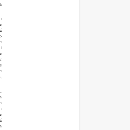
a
”
o
e
tă
o
e
i
e
r
s
e
,
.
a
a
u
e
ă
a