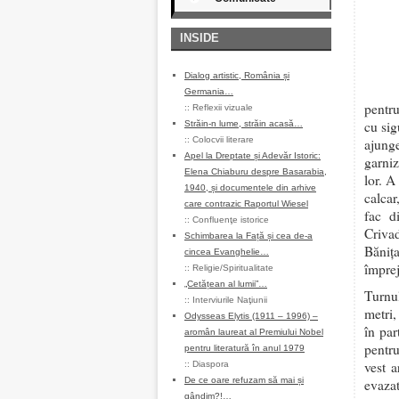
INSIDE
Dialog artistic, România și
Germania…
pentru
::
Reflexii vizuale
cu sig
Străin-n lume, străin acasă…
::
Colocvii literare
ajunge
Apel la Dreptate și Adevăr Istoric:
garniz
Elena Chiaburu despre Basarabia,
lor. A
1940, și documentele din arhive
calcar
care contrazic Raportul Wiesel
fac d
::
Confluenţe istorice
Criva
Schimbarea la Față și cea de-a
Băniţa
cincea Evanghelie…
împrej
::
Religie/Spiritualitate
„Cetățean al lumii”…
Turnu
::
Interviurile Naţiunii
metri,
Odysseas Elytis (1911 – 1996) –
în par
aromân laureat al Premiului Nobel
pentr
pentru literatură în anul 1979
vest 
::
Diaspora
De ce oare refuzam să mai și
evaza
gândim?!…