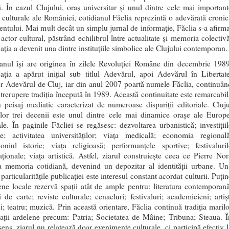
ă. În cazul Clujului, oraș universitar și unul dintre cele mai important
 culturale ale României, cotidianul Făclia reprezintă o adevărată cronic
entului. Mai mult decât un simplu jurnal de informație, Făclia s-a afirma
actor cultural, păstrând echilibrul între actualitate și memoria colectivă
ația a devenit una dintre instituțiile simbolice ale Clujului contemporan.
ianul își are originea în zilele Revoluției Române din decembrie 1989
ația a apărut inițial sub titlul Adevărul, apoi Adevărul în Libertate
or Adevărul de Cluj, iar din anul 2007 poartă numele Făclia, continuân
ntrerupere tradiția începută în 1989. Această continuitate este remarcabil
n peisaj mediatic caracterizat de numeroase dispariții editoriale. Cluju
elor trei decenii este unul dintre cele mai dinamice orașe ale Europe
le. În paginile Făcliei se regăsesc: dezvoltarea urbanistică; investițiil
ce; activitatea universităților; viața medicală; economia regională
oniul istoric; viața religioasă; performanțele sportive; festivaluril
aționale; viața artistică. Astfel, ziarul construiește ceea ce Pierre Nor
 memoria cotidiană, devenind un depozitar al identității urbane. Un
 particularitățile publicației este interesul constant acordat culturii. Puți
ene locale rezervă spații atât de ample pentru: literatura contemporană
i de carte; reviste culturale; cenacluri; festivaluri; academicieni; artișt
ci; teatru; muzică. Prin această orientare, Făclia continuă tradiția marilo
ații ardelene precum: Patria; Societatea de Mâine; Tribuna; Steaua. Î
sens, ziarul nu relatează doar evenimente culturale, ci participă efectiv l