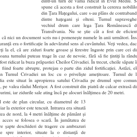
dintr-un turn de vamă ridicat în Evul Mediu. S
spune că acesta a fost construit la cererea nobililo
din Ţara Haţegului, care s-au plâns de contraband
dintre haţegani și olteni. Turnul supraveghe
vechiul drum care lega Ţara Românească d
Transilvania. Nu se ştie cât a fost de eficient
 că nici un document scris nu-i pomeneşte numele în anii următori. Îns
uranţă era o fortificaţie în adevăratul sens al cuvântului. Veţi vedea, dac
ți la el, că are ziduri foarte groase şi ferestre înguste prin care cei di
oana turnului puteau trage în caz de nevoie, fără să fie ţintiţi la rându
 fost ridicat la buza prăpastiei Cheilor Crivadiei. În trecut, cheile săpate 
, fiind foarte abrupte, protejau o parte din zidul fortificaţiei. Astăzi, e
in Turnul Crivadiei un loc cu o privelişte ameţitoare. Turnul de l
dia este situat în apropierea satului Crivadia pe drumul spre comun
, pe valea râului Merişor. A fost construit din piatră de calcar extrasă di
urimi, iar zidurile sale ating încă pe alocuri înălţimea de 20 metri.
l este de plan circular, cu diametrul de 13
 iar la exterior este tencuit. Intrarea era situată
tea de nord, la 4 metri înălţime de pământ şi
u acces se folosea o scară. În jumătatea de
are şapte deschideri de tragere cu ambrazuri
te spre interior, situate la o distanţă de