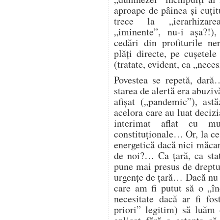
aproape de pâinea și cuțitu
trece la „ierarhizarea
„iminente”, nu-i așa?!),
cedări din profiturile n
plăți directe, pe cușetele
(tratate, evident, ca „nece
Povestea se repetă, dară
starea de alertă era abuzi
afișat („pandemic”), astă
acelora care au luat deciz
interimat aflat cu mu
constituționale… Or, la ce
energetică dacă nici măcar 
de noi?… Ca țară, ca st
pune mai presus de dreptul
urgențe de țară… Dacă nu 
care am fi putut să o „î
necesitate dacă ar fi fos
priori” legitim) să luăm 