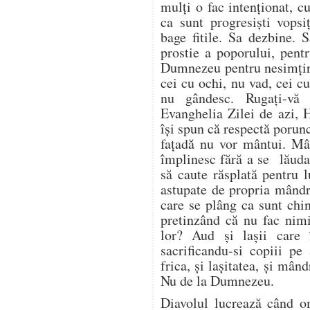
mulți o fac intenționat, 
ca sunt progresiști vopsi
bage fitile. Sa dezbine. 
prostie a poporului, pent
Dumnezeu pentru nesimțir
cei cu ochi, nu vad, cei c
nu gândesc. Rugați-vă
Evanghelia Zilei de azi, 
își spun că respectă porun
fațadă nu vor mântui. Mâ
împlinesc fără a se lăuda 
să caute răsplată pentru 
astupate de propria mândri
care se plâng ca sunt chin
pretinzând că nu fac nim
lor? Aud și lașii care 
sacrificandu-si copiii pe
frica, și lașitatea, și mând
Nu de la Dumnezeu.
Diavolul lucrează când 