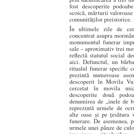
fost descoperite podoabe
scoică, mărturii valoroase 
comunităților preistorice.
În ultimele zile de cerc
concentrat asupra mormânt
monumentul funerar impre
sale – aproximativ trei me
reflectă statutul social 
aici. Defunctul, un bărb
ritualul funerar specific 
prezintă numeroase ase
descoperit în Movila Vu
cercetat în movila mi
descoperite două podo
denumirea de „inele de b
reprezintă urmele de ocru
alte oase și pe țesătura 
funerare. De asemenea, pe
urmele unei pânze de culo