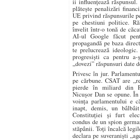
ii influențează răspunsul.
plătește penalizări financ
UE privind răspunsurile p
pe chestiuni politice. R
învelit într-o tonă de căca
AI-ul Google făcut pen
propagandă pe baza direct
te prelucrează ideologic.
progresiști ca pentru a-
„dovezi” răspunsuri date d
Privesc în jur. Parlament
pe cărbune. CSAT are „re
pierde în miliard din 
Nicușor Dan se opune. În
voința parlamentului e c
inapt, demis, un bâlbâit
Constituției și furt ele
condus de un spion german
stăpânii. Toți încalcă legil
declara pe suveraniști „age