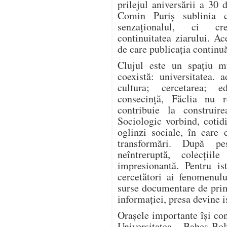
prilejul aniversării a 30 
Comin Puriș sublinia 
senzaționalul, ci cre
continuitatea ziarului. Ac
de care publicația continuă
Clujul este un spațiu mu
coexistă: universitatea. 
cultura; cercetarea; e
consecință, Făclia nu r
contribuie la construir
Sociologic vorbind, coti
oglinzi sociale, în care 
transformări. După pe
neîntreruptă, colecțiil
impresionantă. Pentru is
cercetători ai fenomenulu
surse documentare de prim
informației, presa devine i
Orașele importante își cons
Universitatea „Babeș-B