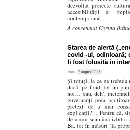
dezvoltat proiecte cultur
accesibilității și impl
contemporană.
A consemnat Corina Brân
Starea de alertă („e
covid -ul, odinioară;
fi fost folosită în in
Data:
7 august 2026
Și totuși, la ce ne trebuia
dacă, pe fond, tot nu pu
noi… Sau, deh’, metehnele
guvernanți prea ispitito
pretext de a mai cons
explicații?… Pentru că, sit
de acum seamănă izbitor 
Ba, tot în măsuri (la propr