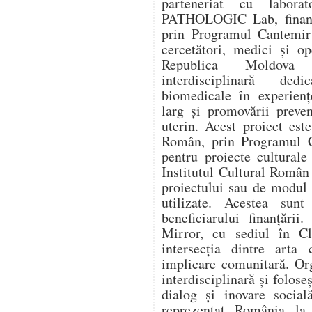
parteneriat cu labora
PATHOLOGIC Lab, finanța
prin Programul Cantemir 
cercetători, medici și o
Republica Moldova î
interdisciplinară dedi
biomedicale în experienț
larg și promovării preve
uterin. Acest proiect este
Român, prin Programul C
pentru proiecte culturale
Institutul Cultural Român
proiectului sau de modul î
utilizate. Acestea sunt
beneficiarului finanțării
Mirror, cu sediul în Cl
intersecția dintre arta 
implicare comunitară. Or
interdisciplinară și folose
dialog și inovare social
reprezentat România l