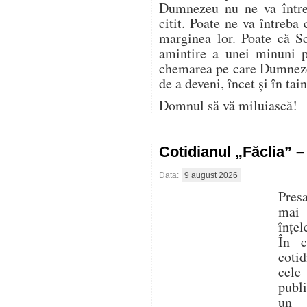
Dumnezeu nu ne va între
citit. Poate ne va întreba 
marginea lor. Poate că S
amintire a unei minuni p
chemarea pe care Dumnezeu
de a deveni, încet și în tai
Domnul să vă miluiască!
Cotidianul „Făclia” 
Data:
9 august 2026
Presa
mai
înțel
În c
cotid
cele
publ
un 