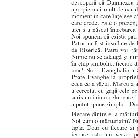
descoperă că Dumnezeu nu
apropie mai mult de cer de
moment în care înțelege c
care crede. Este o prezenț
aici s-a născut întrebarea
Noi spunem că există patr
Patru au fost insuflate de
de Biserică. Patru vor ră
Nimic nu se adaugă și nim
în chip simbolic, fiecare d
una? Nu o Evanghelie a Sc
Poate Evanghelia propriei
ceea ce a văzut. Marcu a a
a cercetat cu grijă cele pe
scris cu inima celui care 
a putut spune simplu: „Du
Fiecare dintre ei a mărturi
Noi cum o mărturisim? Nu
tipar. Doar cu fiecare zi
iertare este un verset p