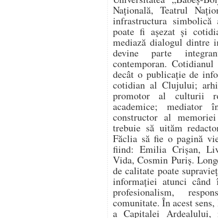
Națională, Teatrul Nați
infrastructura simbolică
poate fi așezat și cotidi
mediază dialogul dintre ins
devine parte integran
contemporan. Cotidianul 
decât o publicație de info
cotidian al Clujului; arh
promotor al culturii r
academice; mediator în
constructor al memoriei
trebuie să uităm redacto
Făclia să fie o pagină vi
fiind: Emilia Crișan, Li
Vida, Cosmin Puriș. Long
de calitate poate supravie
informației atunci când 
profesionalism, respo
comunitate. În acest sens,
a Capitalei Ardealului, 