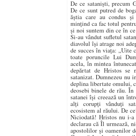
De ce sataniști, precum G
De ce sunt putred de bogaț
ăștia care au condus ș
mințind ca fac totul pentr
și noi suntem din ce în c
Si-au vândut sufletul satan
diavolul își atrage noi ade
de succes în viața: „Uite 
toate poruncile Lui Du
acela, în mintea întuneca
depărtat de Hristos se 
satanizat. Dumnezeu nu in
deplina libertate omului, ci
deosebi binele de rău. În 
satanei își creează un înt
alți corupți vânduți sa
ecosistem al răului. De ce
Niciodată! Hristos nu i-a
declarau că Îl urmează, nic
apostolilor și oamenilor 