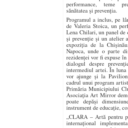
performance, teme pre
sănătatea și prevenția.
Programul a inclus, pe lâ
de Valeria Stoica, un pe
Lena Chilari, un panel de d
și prevenție și un atelier 
expoziția de la Chișinău
Napoca, unde o parte din
rezidenței vor fi expuse în
dialogul despre prevenți
intermediul artei. În luna
vor ajunge și la Pavilio
cadrul unui program artist
Primăria Municipiului Clu
Asociația Art Mirror dem
poate depăși dimensiun
instrument de educație, co
„CLARA – Artă pentru pre
internațional implement