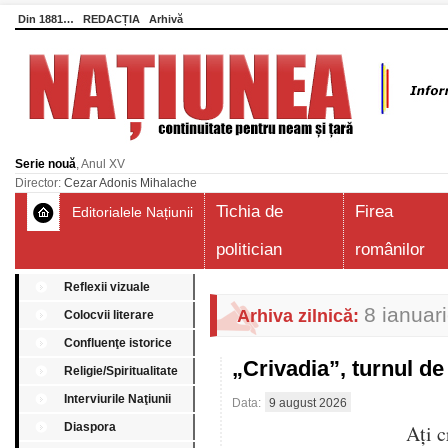
Din 1881…
REDACȚIA
Arhivă
Serie nouă
, Anul XV
Director:
Cezar Adonis Mihalache
Tichia de
Firea
Editorialele Națiunii
politician
românilor
Reflexii vizuale
8 ianuar
Arhiva zilnică:
Colocvii literare
Confluenţe istorice
„Crivadia”, turnul 
Religie/Spiritualitate
Interviurile Naţiunii
Data:
9 august 2026
Diaspora
Aţi c