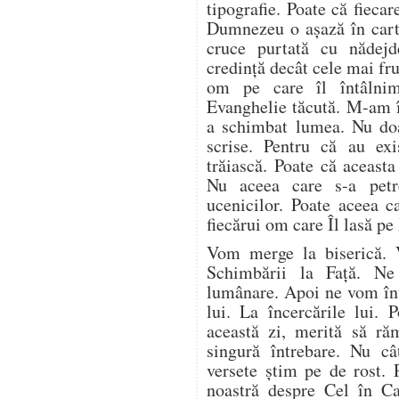
tipografie. Poate că fieca
Dumnezeu o așază în carte
cruce purtată cu nădej
credință decât cele mai fr
om pe care îl întâlnim 
Evanghelie tăcută. M-am î
a schimbat lumea. Nu doa
scrise. Pentru că au ex
trăiască. Poate că aceasta
Nu aceea care s-a petr
ucenicilor. Poate aceea c
fiecărui om care Îl lasă pe
Vom merge la biserică. 
Schimbării la Față. N
lumânare. Apoi ne vom înto
lui. La încercările lui. 
această zi, merită să ră
singură întrebare. Nu câ
versete știm pe de rost. 
noastră despre Cel în C