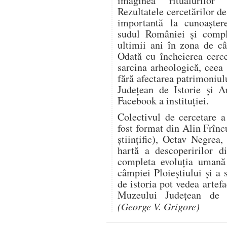
imaginea ritualurilor 
Rezultatele cercetărilor de
importantă la cunoaștere
sudul României și comple
ultimii ani în zona de câ
Odată cu încheierea cercet
sarcina arheologică, ceea 
fără afectarea patrimoniu
Județean de Istorie și A
Facebook a instituției.
Colectivul de cercetare 
fost format din Alin Frînc
științific), Octav Negre
hartă a descoperirilor d
completa evoluția uman
câmpiei Ploieștiului și a 
de istoria pot vedea artef
Muzeului Județean de I
(George V. Grigore)