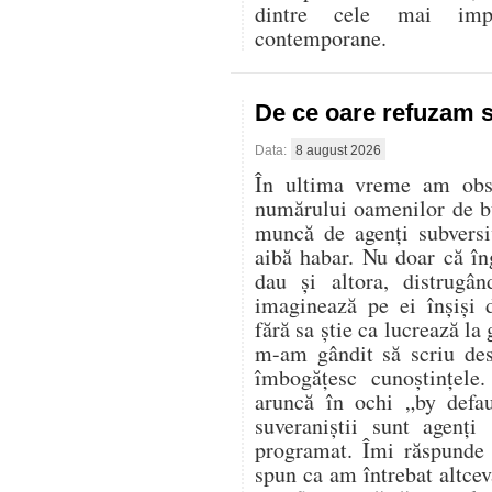
dintre cele mai imp
contemporane.
De ce oare refuzam 
Data:
8 august 2026
În ultima vreme am obser
numărului oamenilor de bu
muncă de agenți subversi
aibă habar. Nu doar că în
dau și altora, distrugân
imaginează pe ei înșiși 
fără sa știe ca lucrează la
m-am gândit să scriu des
îmbogățesc cunoștințele
aruncă în ochi „by defa
suveraniștii sunt agenți
programat. Îmi răspunde 
spun ca am întrebat altcev