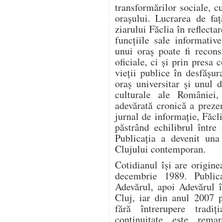
transformărilor sociale, c
orașului. Lucrarea de fa
ziarului Făclia în reflectar
funcțiile sale informativ
unui oraș poate fi recon
oficiale, ci și prin presa
vieții publice în desfășur
oraș universitar și unul 
culturale ale României,
adevărată cronică a prez
jurnal de informație, Făcli
păstrând echilibrul între
Publicația a devenit una 
Clujului contemporan.
Cotidianul își are origin
decembrie 1989. Publica
Adevărul, apoi Adevărul î
Cluj, iar din anul 2007 
fără întrerupere tradi
continuitate este remar