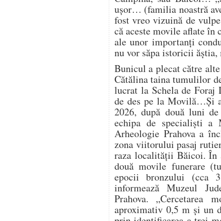
ușor… (familia noastră av
fost vreo vizuină de vulp
că aceste movile aflate în
ale unor importanți condu
nu vor săpa istoricii ăștia
Bunicul a plecat către alte
Cătălina taina tumulilor d
lucrat la Schela de Foraj 
de des pe la Movilă…Și a
2026, după două luni de 
echipa de specialiști a 
Arheologie Prahova a înch
zona viitorului pasaj ruti
raza localității Băicoi. În
două movile funerare (t
epocii bronzului (cca 
informează Muzeul Jude
Prahova. „Cercetarea m
aproximativ 0,5 m și un d
prin identificarea a trei 