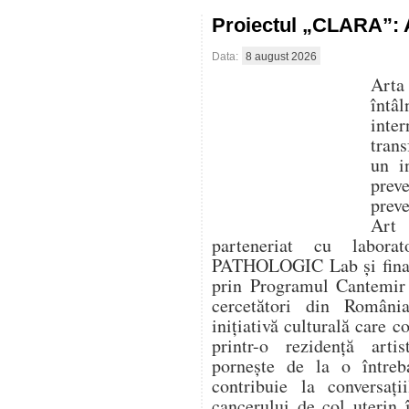
Proiectul „CLARA”: A
Data:
8 august 2026
Arta
întâ
inte
trans
un i
prev
prev
Art
parteneriat cu labora
PATHOLOGIC Lab și finanț
prin Programul Cantemir 
cercetători din Români
inițiativă culturală care 
printr-o rezidență artis
pornește de la o între
contribuie la conversaț
cancerului de col uterin 