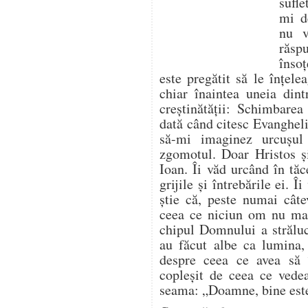
sufle
mi d
nu v
răsp
însoț
este pregătit să le înțele
chiar înaintea uneia dint
creștinătății: Schimbare
dată când citesc Evangheli
să-mi imaginez urcușu
zgomotul. Doar Hristos și
Ioan. Îi văd urcând în tă
grijile și întrebările ei. 
știe că, peste numai câte
ceea ce niciun om nu mai
chipul Domnului a străluc
au făcut albe ca lumina,
despre ceea ce avea să î
copleșit de ceea ce vedea
seama: „Doamne, bine est