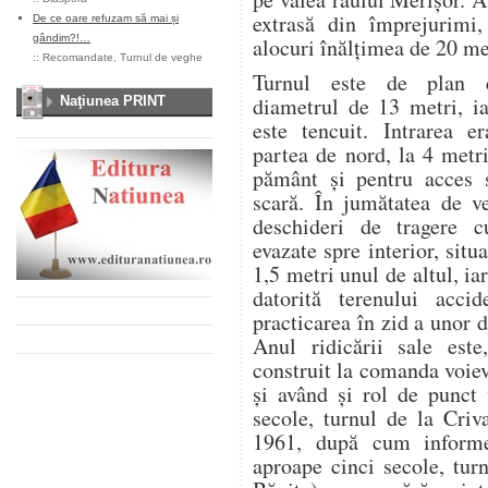
extrasă din împrejurimi,
De ce oare refuzam să mai și
gândim?!…
alocuri înălţimea de 20 me
::
Recomandate
,
Turnul de veghe
Turnul este de plan c
diametrul de 13 metri, ia
Naţiunea PRINT
este tencuit. Intrarea er
partea de nord, la 4 metr
pământ şi pentru acces 
scară. În jumătatea de ve
deschideri de tragere c
evazate spre interior, situ
1,5 metri unul de altul, iar
datorită terenului acci
practicarea în zid a unor 
Anul ridicării sale este
construit la comanda voie
şi având şi rol de punct
secole, turnul de la Criv
1961, după cum informe
aproape cinci secole, tur