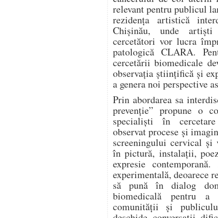
relevant pentru publicul la
rezidența artistică inte
Chișinău, unde artiști
cercetători vor lucra îm
patologică CLARA. Pentr
cercetării biomedicale de
observația științifică și ex
a genera noi perspective as
Prin abordarea sa interd
prevenție” propune o col
specialiști în cercetar
observat procese și imagin
screeningului cervical și
în pictură, instalații, po
expresie contemporană. 
experimentală, deoarece re
să pună în dialog dome
biomedicală pentru a 
comunității și publicu
deschide conversații difi