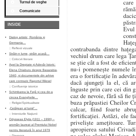
care
Turnul de veghe
rămă
Comunicate
daci
păstr
INSIDE
Evul
const
Dialog artistic, România și
Haţ
Germania…
contrabanda dintre haţeg
::
Reflexii vizuale
vechiul drum care lega Ţa
Străin-n lume, străin acasă…
::
Colocvii literare
se ştie cât a fost de eficie
Apel la Dreptate și Adevăr Istoric:
nu-i pomeneşte numele în
Elena Chiaburu despre Basarabia,
era o fortificaţie în adevăr
1940, și documentele din arhive
dacă ajungeți la el, că ar
care contrazic Raportul Wiesel
::
Confluenţe istorice
înguste prin care cei din 
Schimbarea la Față și cea de-a
caz de nevoie, fără să fie ţi
cincea Evanghelie…
buza prăpastiei Cheilor Cri
::
Religie/Spiritualitate
calcar, fiind foarte abr
„Cetățean al lumii”…
fortificaţiei. Astăzi, ele 
::
Interviurile Naţiunii
Odysseas Elytis (1911 – 1996) –
privelişte ameţitoare. Tu
aromân laureat al Premiului Nobel
apropierea satului Criva
pentru literatură în anul 1979
pe valea râului Merişor. A 
::
Diaspora