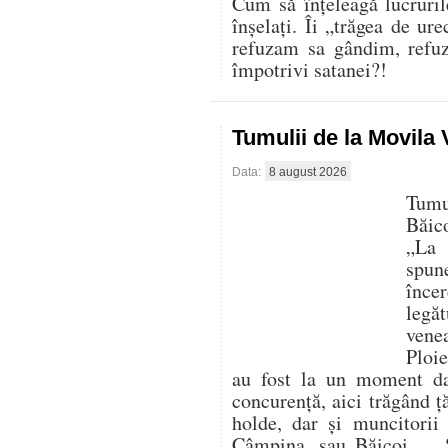
Cum să înțeleagă lucruril
înșelați. Îi „trăgea de ur
refuzam sa gândim, refu
împotrivi satanei?!
Tumulii de la Movila
Data:
8 august 2026
Tumu
Băic
„La 
spun
înc
legă
vene
Ploie
au fost la un moment da
concurență, aici trăgând ț
holde, dar și muncitorii
Câmpina, sau Băicoi… „