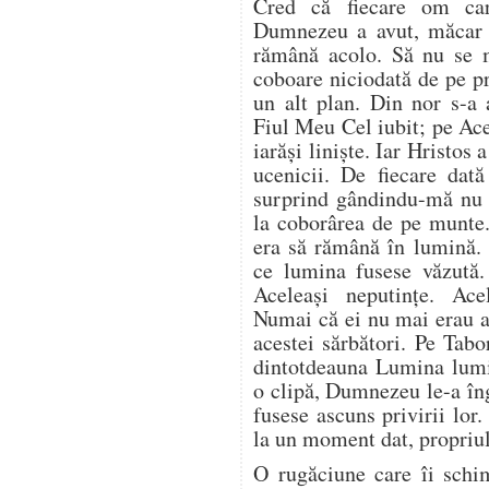
Cred că fiecare om car
Dumnezeu a avut, măcar o
rămână acolo. Să nu se 
coboare niciodată de pe 
un alt plan. Din nor s-a 
Fiul Meu Cel iubit; pe Ace
iarăși liniște. Iar Hristo
ucenicii. De fiecare dat
surprind gândindu-mă nu 
la coborârea de pe munte.
era să rămână în lumină.
ce lumina fusese văzută.
Aceleași neputințe. Acel
Numai că ei nu mai erau ac
acestei sărbători. Pe Tab
dintotdeauna Lumina lumi
o clipă, Dumnezeu le-a în
fusese ascuns privirii lor.
la un moment dat, propriul
O rugăciune care îi schi