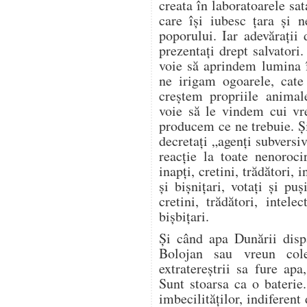
creata în laboratoarele sa
care își iubesc țara și 
poporului. Iar adevărați
prezentați drept salvatori
voie să aprindem lumina 
ne irigam ogoarele, cat
creștem propriile anima
voie să le vindem cui vr
producem ce ne trebuie. Și
decretați „agenți subversiv
reacție la toate nenoroci
inapți, cretini, trădători, i
și bișnițari, votați și puș
cretini, trădători, intelec
bișbițari.
Și când apa Dunării disp
Bolojan sau vreun cole
extratereștrii sa fure ap
Sunt stoarsa ca o baterie
imbecilităților, indiferent