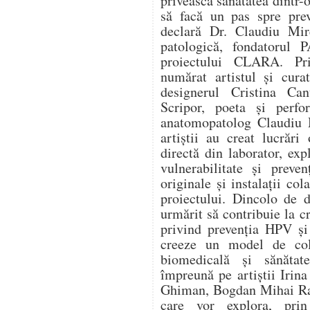
privească sănătatea dintr-o
să facă un pas spre prev
declară Dr. Claudiu Mir
patologică, fondatorul
proiectului CLARA. Pri
numărat artistul și cura
designerul Cristina Can
Scripor, poeta și perf
anatomopatolog Claudiu M
artiștii au creat lucrări
directă din laborator, expl
vulnerabilitate și preve
originale și instalații col
proiectului. Dincolo de d
urmărit să contribuie la c
privind prevenția HPV și
creeze un model de cola
biomedicală și sănătat
împreună pe artiștii Irin
Ghiman, Bogdan Mihai Rad
care vor explora, prin 