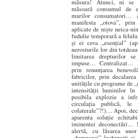
măsura! Atunci, ni se
măsoară consumul de en
marilor consumatori… At
manifesta „otova”, prin 
aplicate de niște neica-ni
fudulie temporară a felulu
și ei ceva „esențial” (ap
nerosturile lor din totdea
limitarea drepturilor s
impuse… Centralizat… Î
prin renunțarea benevol
fabricilor, prin decalare
unitățile cu programe de „
intensității luminilor î
posibila explozie a infra
circulația publică, l
colaterale”?!)… Apoi, deco
aparenta soluție echitab
iminentei deconectări… Ș
alertă, cu lăsarea unor
„dumnezei” închipuiți ai