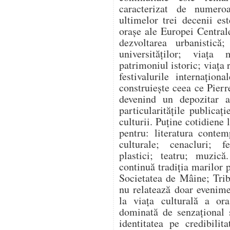
caracterizat de numeroas
ultimelor trei decenii e
orașe ale Europei Centrale
dezvoltarea urbanistică; 
universităților; viața
patrimoniul istoric; viața 
festivalurile internaționa
construiește ceea ce Pie
devenind un depozitar al
particularitățile publicaț
culturii. Puține cotidiene 
pentru: literatura contem
culturale; cenacluri; fe
plastici; teatru; muzică
continuă tradiția marilor 
Societatea de Mâine; Trib
nu relatează doar evenimen
la viața culturală a ora
dominată de senzațional ș
identitatea pe credibilit