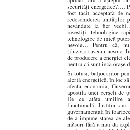
aplicat fără a aștepta să
securități energetice?…. Pe
fost tacit acceptată de 
redeschiderea unităților
nevândute la fier vech
investiții tehnologice ra
tehnologice de mică putere
nevoie… Pentru că, nu
(iluzorii) aveam nevoie. I
de producere a energiei ele
pentru că sunt încă orașe
Și totuși, batjocoritor pen
alertă energetică, în loc să
afecta economia, Guvern
apostila unei cerșeli de
De ce atâta umilire a 
funcțională, Justiția s-ar 
guvernamentali în foarfecel
de a impune starea ce ale
măsuri fără a mai da expl