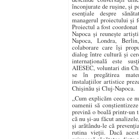
înconjurate de rușine, și 
esențiale despre sănăta
managerul proiectului și 
Proiectul a fost coordonat
Napoca și reunește artiști
Napoca, Londra, Berlin,
colaborare care își pro
dialog între cultură și c
internațională este sus
AIESEC, voluntari din Chi
se în pregătirea materi
instalațiilor artistice prez
Chișinău și Cluj-Napoca.
„Cum explicăm ceea ce nu
oamenii să conștientizeze
prevină o boală printr-un 
că nu și-au făcut analizele
și arătându-le că prevenți
rutina vieții. Dacă aces