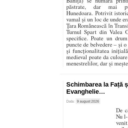
Băniţa) se numără prin
păstrate, dar mai pu
Hunedoara. Potrivit istoric
vamal şi un loc de unde er
Ţara Românească în Transi
Turnul Spart din Valea O
specifice. Poate un dru
puncte de belvedere – și o
și funcționalitatea inițială
medieval poate da culoare 
menestrelilor, dar și mește
Schimbarea la Față ș
Evanghelie…
Data:
9 august 2026
De c
Nu l-
veni