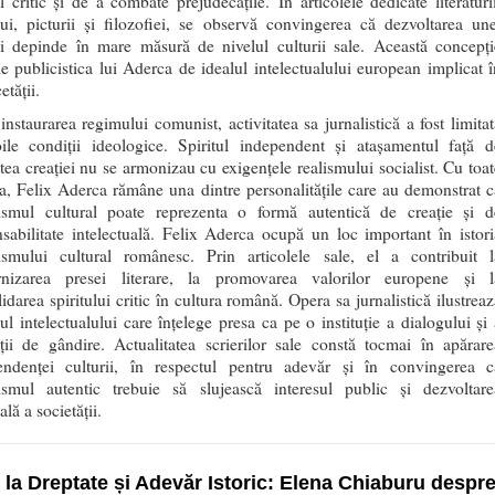
ul critic și de a combate prejudecățile. În articolele dedicate literaturii
lui, picturii și filozofiei, se observă convingerea că dezvoltarea une
ni depinde în mare măsură de nivelul culturii sale. Această concepți
e publicistica lui Aderca de idealul intelectualului european implicat î
etății.
nstaurarea regimului comunist, activitatea sa jurnalistică a fost limitat
ile condiții ideologice. Spiritul independent și atașamentul față d
atea creației nu se armonizau cu exigențele realismului socialist. Cu toat
a, Felix Aderca rămâne una dintre personalitățile care au demonstrat c
lismul cultural poate reprezenta o formă autentică de creație și d
sabilitate intelectuală. Felix Aderca ocupă un loc important în istori
lismului cultural românesc. Prin articolele sale, el a contribuit l
nizarea presei literare, la promovarea valorilor europene și l
idarea spiritului critic în cultura română. Opera sa jurnalistică ilustreaz
l intelectualului care înțelege presa ca pe o instituție a dialogului și 
ății de gândire. Actualitatea scrierilor sale constă tocmai în apărare
endenței culturii, în respectul pentru adevăr și în convingerea c
lismul autentic trebuie să slujească interesul public și dezvoltare
ală a societății.
 la Dreptate și Adevăr Istoric: Elena Chiaburu despr