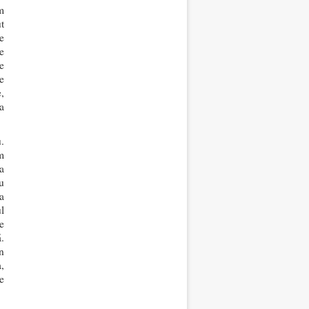
m
t
e
e
e
e
,
a
.
m
a
u
a
l
e
.
n
,
e