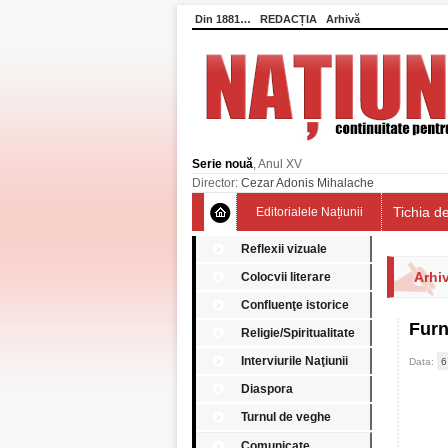
Din 1881…
REDACȚIA
Arhivă
Serie nouă
, Anul XV
Director:
Cezar Adonis Mihalache
Tichia de
Editorialele Națiunii
Reflexii vizuale
Arhiv
Colocvii literare
Confluenţe istorice
Furn
Religie/Spiritualitate
Interviurile Naţiunii
Data:
6
Diaspora
Turnul de veghe
Comunicate