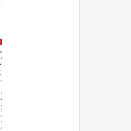
t
,
e
t
e
,
n
a
,
i
ii
,
li
o
a
a