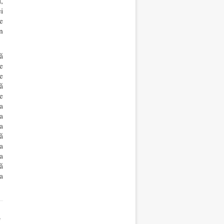
,
i
e
n
ă
e
e
ă
e
a
a
a
ă
a
a
ă
a
e