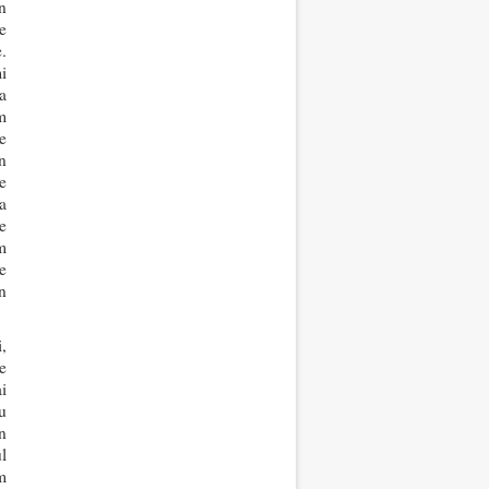
n
e
.
i
a
m
e
n
e
a
e
m
e
n
,
e
i
u
n
l
m