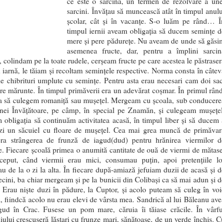
ce este o sarcină, un termen de rezolvare a une
sarcini. Învățau să muncească atât în timpul anulu
școlar, cât și în vacanțe. S-o luăm pe rând… Î
timpul iernii aveam obligația să ducem semințe d
mere și pere pădurețe. Nu aveam de unde să găsi
asemenea fructe, dar, pentru a împlini sarcin
ă, colindam pe la toate rudele, cerșeam fructe pe care acestea le păstraser
 iarnă, le tăiam și recoltam semințele respective. Norma consta în câtev
de chibrituri umplute cu semințe. Pentru asta erau necesari cam doi sac
e mărunte. În timpul primăverii era un adevărat coșmar. În primul rând
ia să culegem romaniță sau mușețel. Mergeam cu școala, sub conducere
ei Învățătoare, pe câmp, în special pe Znamăn, și culegeam mușețel
obligația să continuăm activitatea acasă, în timpul liber și să ducem 
zi un săcuiel cu floare de mușețel. Cea mai grea muncă de primăvar
era strângerea de frunză de iagud(dud) pentru hrănirea viermilor d
. Fiecare școală primea o anumită cantitate de ouă de viermi de mătase
ceput, când viermii erau mici, consumau puțin, apoi pretențiile lo
au de la o zi la alta. În fiecare după-amiază jefuiam duzii de acasă și d
ecini, ba chiar mergeam și pe la bunicii din Colibași ca să mai adun și d
 Erau niște duzi în pădure, la Cuptor, și acolo puteam să culeg în voi
, fiindcă acolo nu erau elevi de vârsta mea. Sandrică al lui Băleanu ave
gud în Crac. Fusese un pom mare, căruia îi tăiase crăcile. În vârfu
iului crescuseră lăstari cu frunze mari, sănătoase, de un verde închis. C