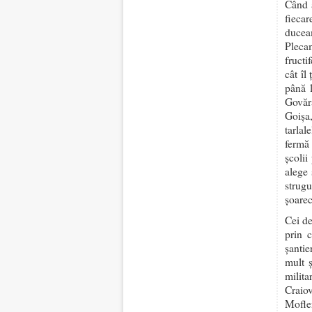
Când a
fiecar
ducea
Plecam
fructi
cât îl
până 
Govăra
Goișa
tarla
fermă 
școlii
alege 
strug
șoarec
Cei de
prin 
șantie
mult 
milita
Craio
Mofle