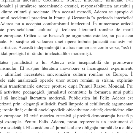
ionalul și urmăresc mecanismele creației, responsabilitatea artistului ș
a dintre cultură și societate. Prin această metodă, Aderca se apropie d
ismul occidental practicat în Franța și Germania în perioada interbelică
 Aderca nu a acceptat conformismul intelectual. În numeroase articol
te provincialismul cultural și izolarea literaturii române de maril
e europene. Critica sa se bazează pe argumente estetice, nu pe atacur
nale. El susține că valoarea unei opere trebuie judecată exclusiv pri
ii artistice. Această independență i-a atras numeroase controverse, însă i-
idat prestigiul în rândul intelectualilor moderniști.
itatea jurnalistică a lui Aderca este inseparabilă de promovare
nismului. El susține literatura inovatoare și încurajează experimentu
tic, afirmând necesitatea sincronizării culturii române cu Europa. Î
olele sale analizează operele unor autori români și străini, explicân
cului transformările estetice produse după Primul Război Mondial. Pri
ă activitate pedagogică, jurnalistul contribuie la formarea unui publi
il să înțeleagă literatura modernă. Publicistica lui Felix Aderca est
erizată prin: eleganță stilistică; frază limpede și echilibrată; argumentar
; ironie fină; cultură enciclopedică; obiectivitate critică; deschidere căt
le europene. El evită retorica excesivă și preferă demonstrația bazată p
 și exemple. Pentru Felix Aderca, presa reprezenta un instrument d
e a societății. El considera că jurnalistul are obligația morală de a culti