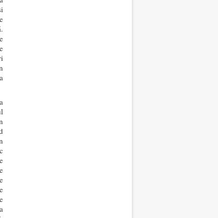
i
e
.
e
e
i
n
a
a
l
n
d
n
c
e
e
re
e
e
va