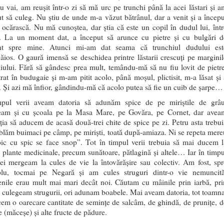
u vai, am reușit într-o zi să mă urc pe trunchi până la acei lăstari și a
t să culeg. Nu știu de unde m-a văzut bătrânul, dar a venit și a începu
ocărască. Nu mă cunoștea, dar știa că este un copil în dudul lui, într
ri. La un moment dat, a început să arunce cu pietre și cu bulgări d
t spre mine. Atunci mi-am dat seama că trunchiul dudului est
ios. O gaură imensă se deschidea printre lăstarii crescuți pe marginil
iului. Fără să gândesc prea mult, temându-mă să nu fiu lovit de pietre
rat în budugaie și m-am pitit acolo, până moșul, plictisit, m-a lăsat și 
. Și azi mă înfior, gândindu-mă că acolo putea să fie un cuib de șarpe…
mpul verii aveam datoria să adunăm spice de pe miriștile de grâu
am și cu școala pe la Masa Mare, pe Govăra, pe Cornet, dar avea
ția să aducem de acasă două-trei chite de spice pe zi. Petru asta trebui
lăm buimaci pe câmp, pe miriști, toată după-amiaza. Ni se repeta mere
pic cu spic se face snop”. Tot în timpul verii trebuia să mai ducem l
 plante medicinale, precum sunătoare, pătlagină și altele… Iar în timpu
ei mergeam la cules de vie la întovărășire sau colectiv. Am fost, spr
lu, tocmai pe Negară și am cules struguri dintr-o vie nemuncită
enile erau mult mai mari decât noi. Căutam cu mâinile prin iarbă, pri
i culegeam strugurii, ori adunam boabele. Mai aveam datoria, tot toamna
em o oarecare cantitate de semințe de salcâm, de ghindă, de prunițe, d
 (măceșe) și alte fructe de pădure.