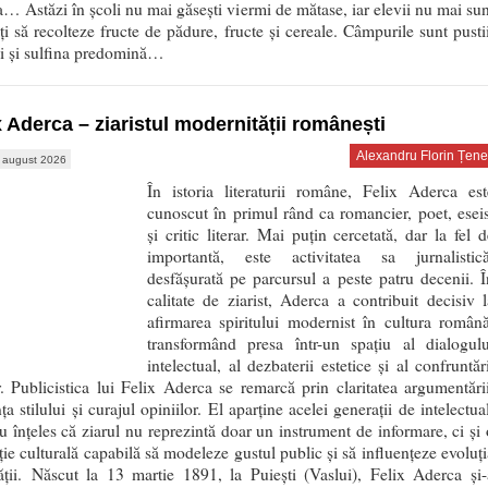
a… Astăzi în școli nu mai găsești viermi de mătase, iar elevii nu mai sun
ți să recolteze fructe de pădure, fructe și cereale. Câmpurile sunt pustii
ii și sulfina predomină…
x Aderca – ziaristul modernității românești
Alexandru Florin Țene
 august 2026
În istoria literaturii române, Felix Aderca est
cunoscut în primul rând ca romancier, poet, eseis
și critic literar. Mai puțin cercetată, dar la fel d
importantă, este activitatea sa jurnalistică
desfășurată pe parcursul a peste patru decenii. Î
calitate de ziarist, Aderca a contribuit decisiv l
afirmarea spiritului modernist în cultura română
transformând presa într-un spațiu al dialogulu
intelectual, al dezbaterii estetice și al confruntăr
r. Publicistica lui Felix Aderca se remarcă prin claritatea argumentării
ța stilului și curajul opiniilor. El aparține acelei generații de intelectua
u înțeles că ziarul nu reprezintă doar un instrument de informare, ci și 
uție culturală capabilă să modeleze gustul public și să influențeze evoluți
ății. Născut la 13 martie 1891, la Puiești (Vaslui), Felix Aderca și-