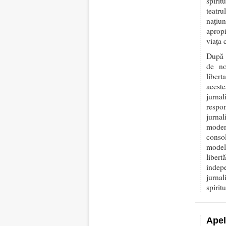
spirit
teatru
națiu
apropi
viața c
După i
de no
libert
aceste
jurna
respon
jurna
moder
consol
modelu
libert
indep
jurna
spiritu
Apel