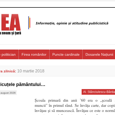
 politician
Firea românilor
Puncte cardinale
Dosarele Națiunii
10 martie 2018
a zilnică:
icuțele pământului…
Al. Stănciulescu-Bârda
 august 2026
Școala primară din anii ’60 era o „școală 
muncii” în primul rând. Se învăța carte, dar copii
învățau și să muncească. Învățau ce este o normă