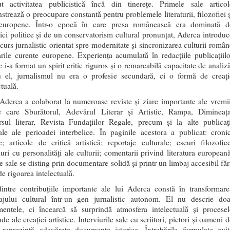
ut activitatea publicistică încă din tinerețe. Primele sale articol
trează o preocupare constantă pentru problemele literaturii, filozofiei ș
 europene. Într-o epocă în care presa românească era dominată d
ci politice și de un conservatorism cultural pronunțat, Aderca introduc
curs jurnalistic orientat spre modernitate și sincronizarea culturii român
ile curente europene. Experiența acumulată în redacțiile publicațiilo
re i-a format un spirit critic riguros și o remarcabilă capacitate de analiz
u el, jurnalismul nu era o profesie secundară, ci o formă de creați
ctuală.
Aderca a colaborat la numeroase reviste și ziare importante ale vremii
re care Sburătorul, Adevărul Literar și Artistic, Rampa, Dimineața
rsul literar, Revista Fundațiilor Regale, precum și la alte publicați
ale ale perioadei interbelice. În paginile acestora a publicat: cronic
re; articole de critică artistică; reportaje culturale; eseuri filozofice
iuri cu personalități ale culturii; comentarii privind literatura europeană
e sale se disting prin documentare solidă și printr-un limbaj accesibil făr
de rigoarea intelectuală.
intre contribuțiile importante ale lui Aderca constă în transformare
tajului cultural într-un gen jurnalistic autonom. El nu descrie doa
mentele, ci încearcă să surprindă atmosfera intelectuală și procesel
de ale creației artistice. Interviurile sale cu scriitori, pictori și oameni 
u reprezintă adevărate documente istorice. Întrebările formulate evit