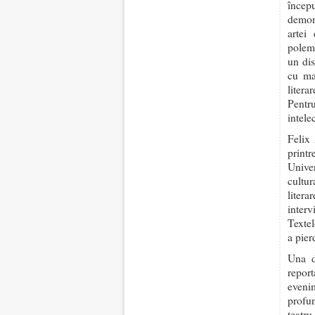
încep
demons
artei
polemi
un dis
cu mar
litera
Pentr
intele
Felix 
print
Unive
cultur
litera
interv
Textel
a pier
Una d
repor
eveni
profun
teatr