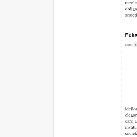
recolt
obliga
scaieț
Feli
Data:
6
ideilo
elegan
care a
instit
societ