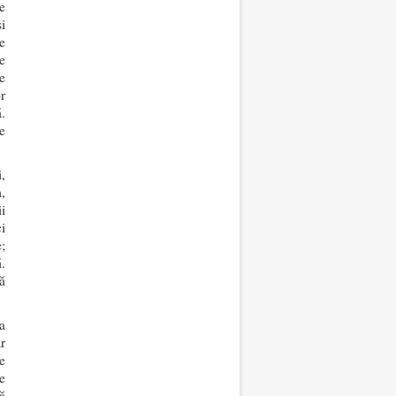
e
i
e
e
e
r
ă.
e
,
,
i
i
;
.
ă
a
r
e
de
ă