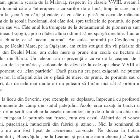
m ajuns la școala de la Malovăț, respectiv în clasele V-VIII, aveam î
e toamnă câte o întrerupere a cursurilor de o lună, timp în care nu n
m la școală cu cărți și caiete, ci cu câte o plasă cu ceva de mâncare
 de la școală încolonați, doi câte doi, spre tarlalele de porumb, de pom
feri sau vii. Câte unul lua trompeta de la detașamentul de pionieri și sun
 țineau bojogii, apoi o dădea altuia odihnit să ne spargă urechile. Lucra
la chindie, ca să facem „norma”. Am cules porumbi pe Covilocea, p
, pe Dealul Mare, pe la Ogășanu, am cules struguri din vii părăsite di
, din Dealul Mare, am cules mere și prune din zecile de hectare al
lelor din Bârda. Un telefon sau o prezență a cuiva de la ceapeu, de l
sau de la primărie și coloanele de elevi de la cele opt clase V-VIII al
 porneau cu „elan patriotic”. Dacă paza nu era prea exigentă, ne putea
și noi la sfârșitul zilei cu o plasă de mere, de prune, de porumbi sau d
uri, dar de cele mai multe ori nu puteam să furăm nici cât să orbim u
e.
 la liceu din Severin, spre exemplu, se deplasau, împreună cu profesorii
comunele de câmp din sudul județului. Acolo erau cazați în barăci d
r, ori în școli sau chiar la casele oamenilor, timp de o lună sau chiar ma
și culegeau la porumb sau fructe, cum era cazul. Alături de ei venea
rii, pușcăriașii, muncitorii din fabrici și uzine… Nici la seminarul di
va nu am fost lipsit de asemenea corvoade. Ne ducea în hotaru
niului și Bucovățului, pe la Leamna și pe unde eram chemați să salvă