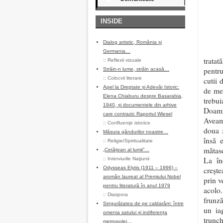
INSIDE
Dialog artistic, România și
Germania…
tratat
::
Reflexii vizuale
pentru
Străin-n lume, străin acasă…
::
Colocvii literare
cutii 
Apel la Dreptate și Adevăr Istoric:
de mer
Elena Chiaburu despre Basarabia,
trebu
1940, și documentele din arhive
Doamn
care contrazic Raportul Wiesel
Aveam 
::
Confluenţe istorice
doua 
Măsura gândurilor noastre…
însă 
::
Religie/Spiritualitate
mătase
„Cetățean al lumii”…
La în
::
Interviurile Naţiunii
Odysseas Elytis (1911 – 1996) –
crește
aromân laureat al Premiului Nobel
prin v
pentru literatură în anul 1979
acolo.
::
Diaspora
frunză
Singurătatea de pe caldarâm: între
un ia
omenia satului și indiferența
trunch
metropolei…