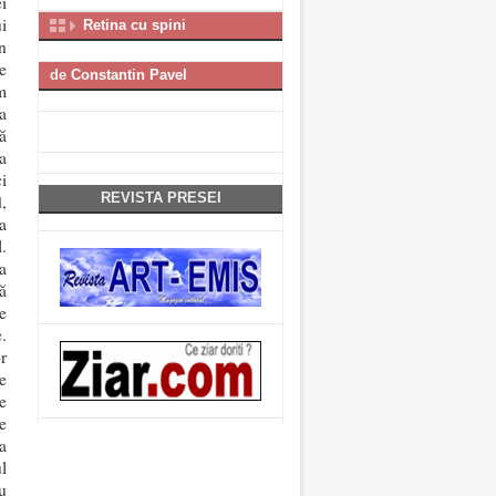
i
i
Retina cu spini
n
e
de
Constantin Pavel
m
a
ă
a
i
REVISTA PRESEI
,
a
.
a
ă
e
.
r
e
e
e
a
l
u