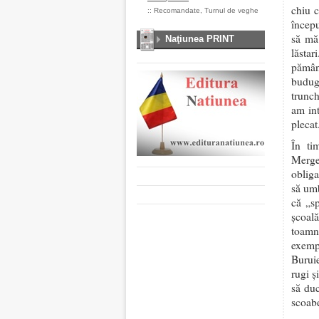
chiu c
::
Recomandate
,
Turnul de veghe
începu
să mă 
Naţiunea PRINT
lăsta
pămân
budugă
trunch
am int
plecat
În ti
Merge
obliga
să umb
că „s
școală
toamn
exemp
Burui
rugi ș
să duc
scoabe