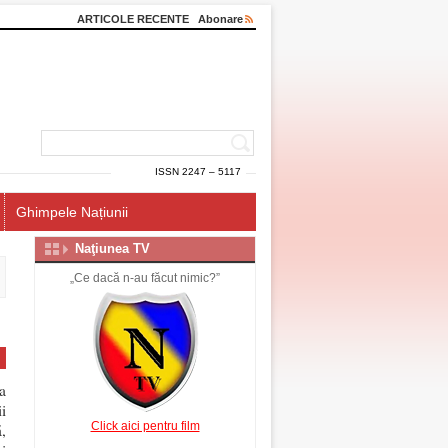
ARTICOLE RECENTE
Abonare
ISSN 2247 – 5117
Ghimpele Națiunii
Naţiunea TV
„Ce dacă n-au făcut nimic?”
a
i
Click aici pentru film
,