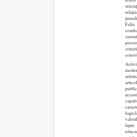
senzaț
relați
jurnal
Felix
comba
curent
perso
criter
consol
Activ
moder
artis
artic
publi
aceast
capab
caract
logică
valori
fapte
educar