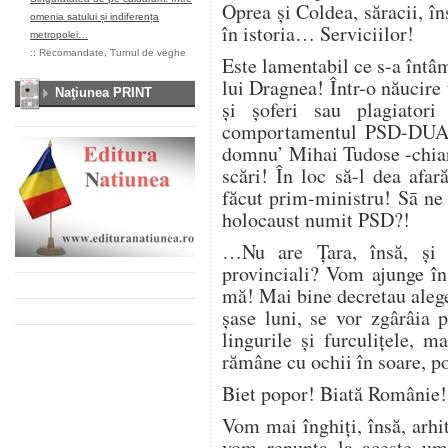
Oprea şi Coldea, săracii, î
omenia satului și indiferența
în istoria… Serviciilor!
metropolei…
::
Recomandate
,
Turnul de veghe
Este lamentabil ce s-a înt
lui Dragnea! Într-o năucire 
Naţiunea PRINT
şi şoferi sau plagiatori
comportamentul PSD-DUAL!
domnu’ Mihai Tudose -chiar
scări! În loc să-l dea afar
făcut prim-ministru! Sā ne
holocaust numit PSD?!
…Nu are Țara, însă, şi 
provinciali? Vom ajunge în
mă! Mai bine decretau aleg
şase luni, se vor zgârâia 
lingurile şi furculițele, 
rămâne cu ochii în soare, 
Biet popor! Biată Românie! 
Vom mai înghiți, însă, arhit
vom renunța la aceste umb