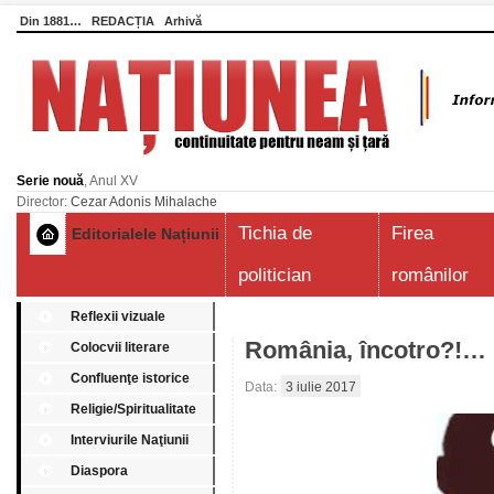
Din 1881…
REDACȚIA
Arhivă
Serie nouă
, Anul XV
Director:
Cezar Adonis Mihalache
Tichia de
Firea
Editorialele Națiunii
politician
românilor
Reflexii vizuale
România, încotro?!…
Colocvii literare
Confluenţe istorice
Data:
3 iulie 2017
Religie/Spiritualitate
Interviurile Naţiunii
Diaspora