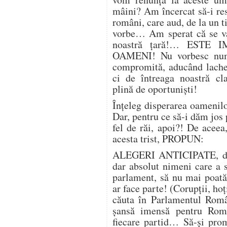
mâini? Am încercat să-i res
români, care aud, de la un 
vorbe… Am sperat că se va
noastră țară!… ESTE 
OAMENI! Nu vorbesc numa
compromită, aducând lachei 
ci de întreaga noastră cla
plină de oportunişti!
Înțeleg disperarea oamenilor
Dar, pentru ce să-i dăm jos p
fel de răi, apoi?! De aceea
acesta trist, PROPUN:
ALEGERI ANTICIPATE, d
dar absolut nimeni care a 
parlament, să nu mai poată
ar face parte! (Corupții, hoț
căuta în Parlamentul Român
şansă imensă pentru Româ
fiecare partid… Să-şi pro