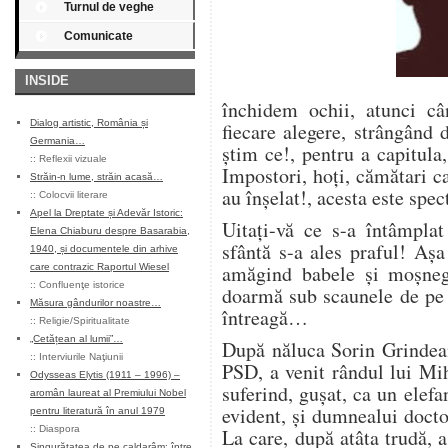
Turnul de veghe
Comunicate
INSIDE
închidem ochii, atunci câ
Dialog artistic, România și
fiecare alegere, strângând 
Germania…
ştim ce!, pentru a capitula,
::
Reflexii vizuale
Impostori, hoți, cămătari c
Străin-n lume, străin acasă…
au înşelat!, acesta este spec
::
Colocvii literare
Apel la Dreptate și Adevăr Istoric:
Uitați-vă ce s-a întâmpla
Elena Chiaburu despre Basarabia,
sfântă s-a ales praful! Aşa
1940, și documentele din arhive
amăgind babele şi moşnegii
care contrazic Raportul Wiesel
::
Confluenţe istorice
doarmă sub scaunele de pe 
Măsura gândurilor noastre…
întreagă…
::
Religie/Spiritualitate
„Cetățean al lumii”…
După năluca Sorin Grindean
::
Interviurile Naţiunii
PSD, a venit rândul lui Mi
Odysseas Elytis (1911 – 1996) –
suferind, guşat, ca un elefa
aromân laureat al Premiului Nobel
evident, şi dumnealui doctor
pentru literatură în anul 1979
::
Diaspora
La care, după atâta trudă, 
Singurătatea de pe caldarâm: între