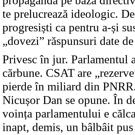
propagandă pe baza directiv
te prelucrează ideologic. De 
progresiști ca pentru a-și su
„dovezi” răspunsuri date de
Privesc în jur. Parlamentul 
cărbune. CSAT are „rezerve
pierde în miliard din PNRR.
Nicușor Dan se opune. În d
voința parlamentului e călca
inapt, demis, un bâlbâit pus