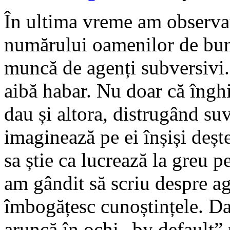
În ultima vreme am observat 
numărului oamenilor de bună
muncă de agenți subversivi. 
aibă habar. Nu doar că îngh
dau și altora, distrugând su
imaginează pe ei înșiși deșt
sa știe ca lucrează la greu p
am gândit să scriu despre ag
îmbogățesc cunoștințele. Da
aruncă în ochi „by default”