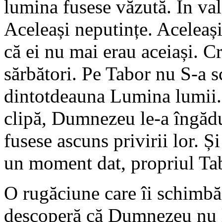
lumina fusese văzută. În val
Aceleași neputințe. Aceleași
că ei nu mai erau aceiași. Cr
sărbători. Pe Tabor nu S-a s
dintotdeauna Lumina lumii. 
clipă, Dumnezeu le-a îngădu
fusese ascuns privirii lor. Și
un moment dat, propriul Ta
O rugăciune care îi schimbă
descoperă că Dumnezeu nu l-a