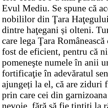
Evul Mediu. Se spune că aces
nobililor din Ţara Haţegulu
dintre haţegani și olteni. 
care lega Ţara Românească d
fost de eficient, pentru că 
pomeneşte numele în anii ur
fortificaţie în adevăratul se
ajungeți la el, că are ziduri 
prin care cei din garnizoana
nevoie, fără să fie ţintiţi la 