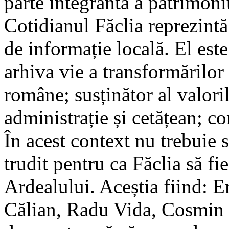
parte integrantă a patrimon
Cotidianul Făclia reprezintă
de informație locală. El este
arhiva vie a transformărilor
române; susținător al valori
administrație și cetățean; c
În acest context nu trebuie s
trudit pentru ca Făclia să fi
Ardealului. Aceștia fiind: E
Călian, Radu Vida, Cosmin 