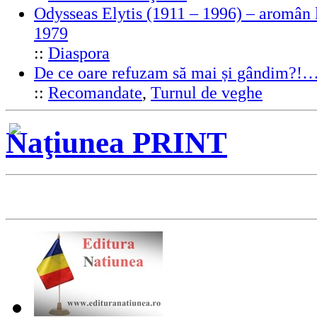
Odysseas Elytis (1911 – 1996) – aromân l
1979
::
Diaspora
De ce oare refuzam să mai și gândim?!
::
Recomandate
,
Turnul de veghe
Naţiunea PRINT