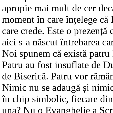
apropie mai mult de cer decâ
moment în care înțelege că
care crede. Este o prezență 
aici s-a născut întrebarea c
Noi spunem că există patru
Patru au fost insuflate de D
de Biserică. Patru vor rămân
Nimic nu se adaugă și nimic
în chip simbolic, fiecare din
una? Nu o Evanghelie a Scrip