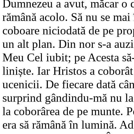
Dumnezeu a avut, măcar o da
rămână acolo. Să nu se mai 
coboare niciodată de pe pr
un alt plan. Din nor s-a auzi
Meu Cel iubit; pe Acesta să-
liniște. Iar Hristos a cobor
ucenicii. De fiecare dată câ
surprind gândindu-mă nu la
la coborârea de pe munte. P
era să rămână în lumină. Ad