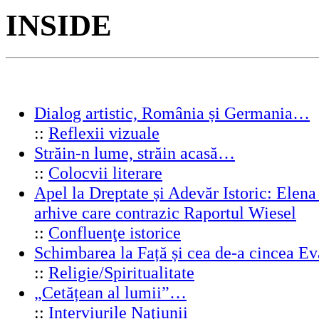
INSIDE
Dialog artistic, România și Germania…
::
Reflexii vizuale
Străin-n lume, străin acasă…
::
Colocvii literare
Apel la Dreptate și Adevăr Istoric: Elen
arhive care contrazic Raportul Wiesel
::
Confluenţe istorice
Schimbarea la Față și cea de-a cincea 
::
Religie/Spiritualitate
„Cetățean al lumii”…
::
Interviurile Naţiunii