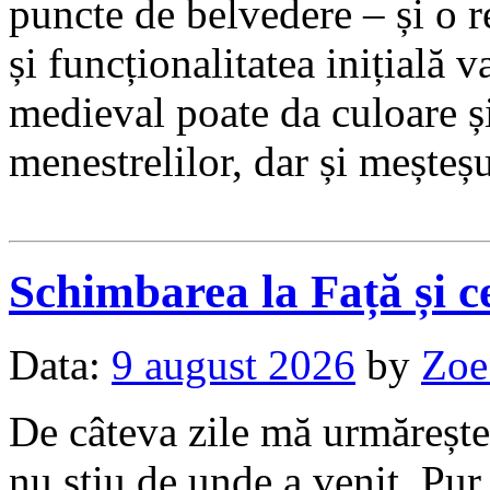
puncte de belvedere – și o 
și funcționalitatea inițială va
medieval poate da culoare și
menestrelilor, dar și meșteșu
Schimbarea la Față și 
Data:
9 august 2026
by
Zoe
De câteva zile mă urmărește
nu știu de unde a venit. Pur 