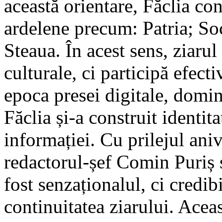
această orientare, Făclia con
ardelene precum: Patria; So
Steaua. În acest sens, ziaru
culturale, ci participă efecti
epoca presei digitale, domin
Făclia și-a construit identita
informației. Cu prilejul aniv
redactorul-șef Comin Puriș s
fost senzaționalul, ci credibi
continuitatea ziarului. Acea