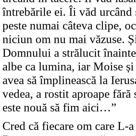
întrebările ei. Îi văd urcând
peste numai câteva clipe, oc
niciun om nu mai văzuse. Și
Domnului a strălucit înainte
albe ca lumina, iar Moise și
avea să împlinească la Ierus
vedea, a rostit aproape făr
este nouă să fim aici…”
Cred că fiecare om care L-a 