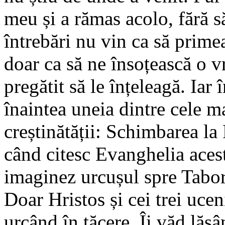
meu și a rămas acolo, fără s
întrebări nu vin ca să prim
doar ca să ne însoțească o v
pregătit să le înțeleagă. Iar 
înaintea uneia dintre cele ma
creștinătății: Schimbarea la
când citesc Evanghelia acest
imaginez urcușul spre Tabo
Doar Hristos și cei trei ucen
urcând în tăcere. Îi văd lăsâ