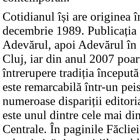
Cotidianul își are originea 
decembrie 1989. Publicația a 
Adevărul, apoi Adevărul în 
Cluj, iar din anul 2007 poa
întrerupere tradiția început
este remarcabilă într-un pei
numeroase dispariții editoria
este unul dintre cele mai d
Centrale. În paginile Făclie