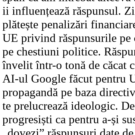
ii influențează răspunsul. Z
plătește penalizări financiar
UE privind răspunsurile pe 
pe chestiuni politice. Răspu
învelit într-o tonă de căcat 
AI-ul Google făcut pentru U
propagandă pe baza directiv
te prelucrează ideologic. De 
progresiști ca pentru a-și su
„dovezi” răspunsuri date de