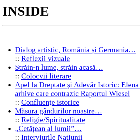
INSIDE
Dialog artistic, România și Germania…
::
Reflexii vizuale
Străin-n lume, străin acasă…
::
Colocvii literare
Apel la Dreptate și Adevăr Istoric: Elen
arhive care contrazic Raportul Wiesel
::
Confluenţe istorice
Măsura gândurilor noastre…
::
Religie/Spiritualitate
„Cetățean al lumii”…
::
Interviurile Naţiunii