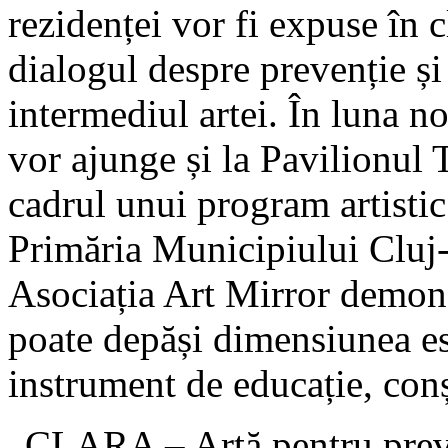
rezidenței vor fi expuse în 
dialogul despre prevenție și
intermediul artei. În luna no
vor ajunge și la Pavilionul 
cadrul unui program artistic
Primăria Municipiului Cluj-
Asociația Art Mirror demon
poate depăși dimensiunea es
instrument de educație, conș
„CLARA – Artă pentru preven