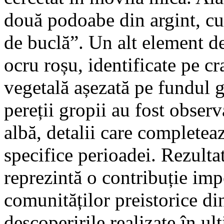
două podoabe din argint, c
de buclă”. Un alt element de
ocru roșu, identificate pe cr
vegetală așezată pe fundul 
pereții gropii au fost obser
albă, detalii care completea
specifice perioadei. Rezultat
reprezintă o contribuție imp
comunităților preistorice d
descoperirile realizate în ul