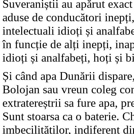
Suveraniștii au apărut exact 
aduse de conducători inepți, 
intelectuali idioți și analfabe
în funcție de alți inepți, inap
idioți și analfabeți, hoți și b
Și când apa Dunării dispare
Bolojan sau vreun coleg con
extratereștrii sa fure apa, 
Sunt stoarsa ca o baterie. Ch
imbecilităților, indiferent d