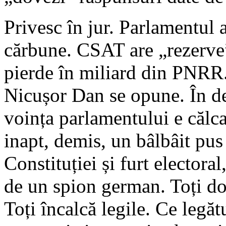
Privesc în jur. Parlamentul 
cărbune. CSAT are „rezerve
pierde în miliard din PNRR.
Nicușor Dan se opune. În d
voința parlamentului e călca
inapt, demis, un bâlbâit pus
Constituției și furt electora
de un spion german. Toți do
Toți încalcă legile. Ce legăt