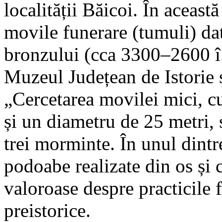
localității Băicoi. În aceast
movile funerare (tumuli) da
bronzului (cca 3300–2600 î
Muzeul Județean de Istorie 
„Cercetarea movilei mici, c
și un diametru de 25 metri, s
trei morminte. În unul dintr
podoabe realizate din os și c
valoroase despre practicile 
preistorice.