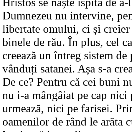
Hristos se naște ispita de a-
Dumnezeu nu intervine, pent
libertate omului, ci și creie
binele de rău. În plus, cel ca
creează un întreg sistem de p
vânduți satanei. Așa s-a crea
De ce? Pentru că cei buni nu
nu i-a mângâiat pe cap nici 
urmează, nici pe farisei. Pri
oamenilor de rând le arăta