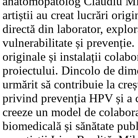
anatomopatolog Claudiu Mir
artiștii au creat lucrări orig
directă din laborator, explor
vulnerabilitate și prevenție.
originale și instalații colabo
proiectului. Dincolo de dime
urmărit să contribuie la cre
privind prevenția HPV și a c
creeze un model de colaborar
biomedicală și sănătate pub