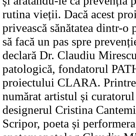
și arătându-le că prevenția 
rutina vieții. Dacă acest pro
privească sănătatea dintr-o 
să facă un pas spre prevenție
declară Dr. Claudiu Mirescu
patologică, fondatorul PAT
proiectului CLARA. Printre 
numărat artistul și curatoru
designerul Cristina Cantemi
Scripor, poeta și performera