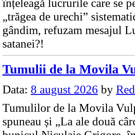
înțeleagă lucrurile care se pe
„trăgea de urechi” sistemati
gândim, refuzam mesajul Lui
satanei?!
Tumulii de la Movila V
Data:
8 august 2026
by
Red
Tumulilor de la Movila Vulp
spuneau și „La ale două câ
bunicul Niculaie Grigore, î