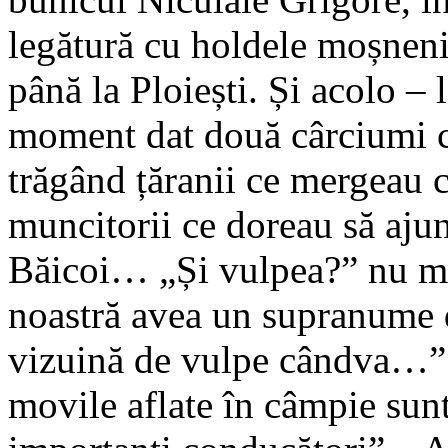
legătură cu holdele moșneni
până la Ploiești. Și acolo – 
moment dat două cârciumi ca
trăgând țăranii ce mergeau c
muncitorii ce doreau să aju
Băicoi… „Și vulpea?” nu mă
noastră avea un supranume d
vizuină de vulpe cândva…”. 
movile aflate în câmpie sun