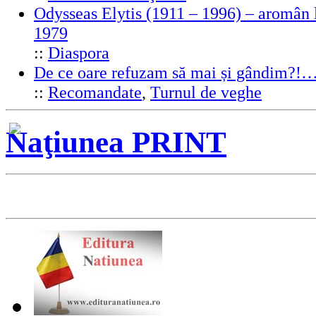
Odysseas Elytis (1911 – 1996) – aromân l
1979
::
Diaspora
De ce oare refuzam să mai și gândim?!
::
Recomandate
,
Turnul de veghe
Naţiunea PRINT