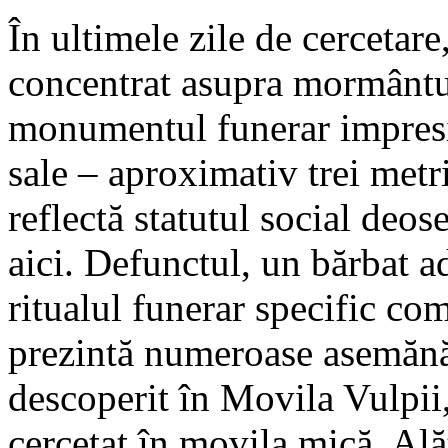
În ultimele zile de cercetare
concentrat asupra mormântul
monumentul funerar impresi
sale – aproximativ trei metr
reflectă statutul social deo
aici. Defunctul, un bărbat a
ritualul funerar specific co
prezintă numeroase asemănă
descoperit în Movila Vulpii
cercetat în movila mică. Ală