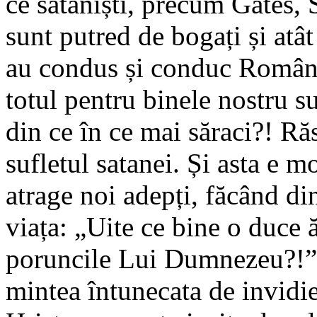
ce sataniști, precum Gates, 
sunt putred de bogați și atât
au condus și conduc Români
totul pentru binele nostru s
din ce în ce mai săraci?! R
sufletul satanei. Și asta e m
atrage noi adepți, făcând di
viața: „Uite ce bine o duce ă
poruncile Lui Dumnezeu?!”.
mintea întunecata de invidi