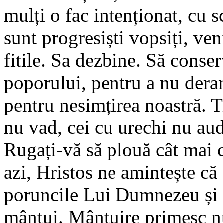
mulți o fac intenționat, cu
sunt progresiști vopsiți, ve
fitile. Sa dezbine. Să conser
poporului, pentru a nu der
pentru nesimțirea noastră. T
nu vad, cei cu urechi nu aud
Rugați-vă să plouă cât mai 
azi, Hristos ne amintește că 
poruncile Lui Dumnezeu și o
mântui. Mântuire primesc nu