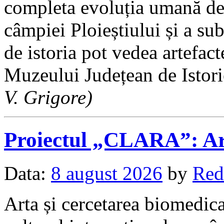
completa evoluția umană de
câmpiei Ploieștiului și a sub
de istoria pot vedea artefac
Muzeului Județean de Istor
V. Grigore)
Proiectul „CLARA”: Art
Data:
8 august 2026
by
Red
Arta și cercetarea biomedica