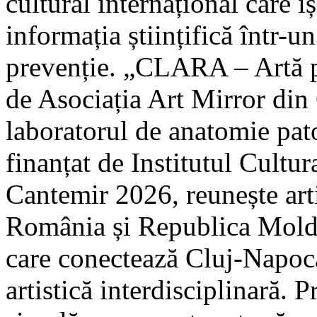
cultural internațional care 
informația științifică într-u
prevenție. „CLARA – Artă p
de Asociația Art Mirror din
laboratorul de anatomie p
finanțat de Institutul Cult
Cantemir 2026, reunește arti
România și Republica Moldov
care conectează Cluj-Napoca
artistică interdisciplinară. 