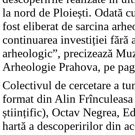
la nord de Ploiești. Odată cu
fost eliberat de sarcina arh
continuarea investiției fără
arheologic”, precizează Muz
Arheologie Prahova, pe pagi
Colectivul de cercetare a tu
format din Alin Frînculeasa
științific), Octav Negrea, 
hartă a descoperirilor din ace