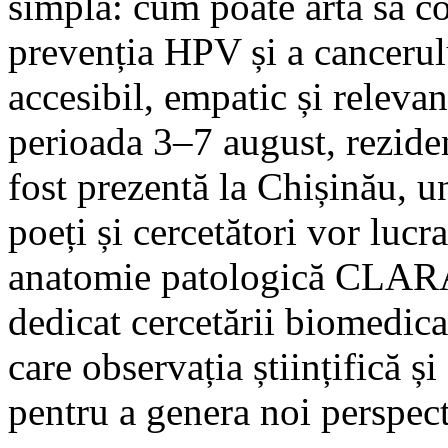
simplă: cum poate arta să co
prevenția HPV și a cancerul
accesibil, empatic și relevan
perioada 3–7 august, rezidenț
fost prezentă la Chișinău, un
poeți și cercetători vor luc
anatomie patologică CLARA.
dedicat cercetării biomedica
care observația științifică și
pentru a genera noi perspecti