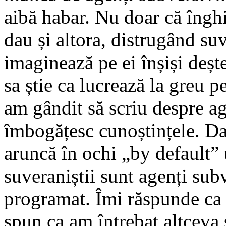
aibă habar. Nu doar că îngh
dau și altora, distrugând su
imaginează pe ei înșiși deșt
sa știe ca lucrează la greu p
am gândit să scriu despre ag
îmbogățesc cunoștințele. Da
aruncă în ochi „by default”
suveraniștii sunt agenți subv
programat. Îmi răspunde ca 
spun ca am întrebat altceva 