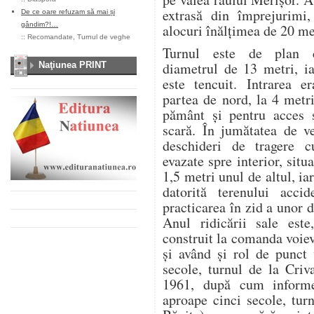
extrasă din împrejurimi,
De ce oare refuzam să mai și
gândim?!…
alocuri înălţimea de 20 me
::
Recomandate
,
Turnul de veghe
Turnul este de plan c
diametrul de 13 metri, ia
Naţiunea PRINT
este tencuit. Intrarea er
partea de nord, la 4 metr
pământ şi pentru acces 
scară. În jumătatea de ve
deschideri de tragere c
evazate spre interior, situ
1,5 metri unul de altul, iar
datorită terenului acci
practicarea în zid a unor 
Anul ridicării sale este
construit la comanda voie
şi având şi rol de punct
secole, turnul de la Criv
1961, după cum informe
aproape cinci secole, tur