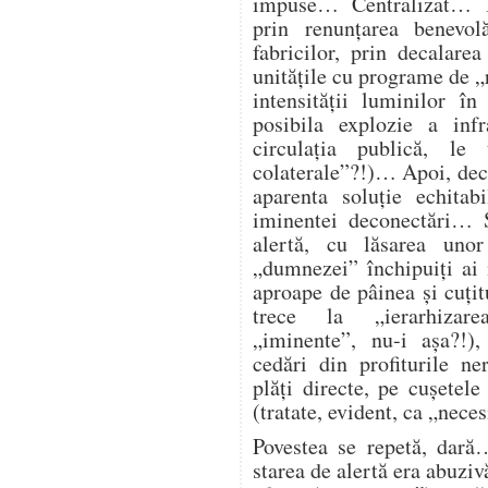
impuse… Centralizat… Î
prin renunțarea benevol
fabricilor, prin decalare
unitățile cu programe de „
intensității luminilor î
posibila explozie a infra
circulația publică, l
colaterale”?!)… Apoi, deco
aparenta soluție echitab
iminentei deconectări… Ș
alertă, cu lăsarea unor
„dumnezei” închipuiți ai
aproape de pâinea și cuțitu
trece la „ierarhizarea
„iminente”, nu-i așa?!),
cedări din profiturile n
plăți directe, pe cușetele
(tratate, evident, ca „nece
Povestea se repetă, dară
starea de alertă era abuzi