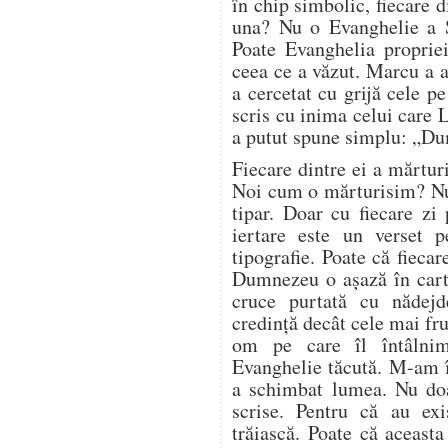
în chip simbolic, fiecare d
una? Nu o Evanghelie a Sc
Poate Evanghelia propriei
ceea ce a văzut. Marcu a a
a cercetat cu grijă cele pe
scris cu inima celui care 
a putut spune simplu: „Du
Fiecare dintre ei a mărturi
Noi cum o mărturisim? Nu
tipar. Doar cu fiecare zi
iertare este un verset p
tipografie. Poate că fieca
Dumnezeu o așază în carte
cruce purtată cu nădej
credință decât cele mai fr
om pe care îl întâlnim 
Evanghelie tăcută. M-am î
a schimbat lumea. Nu doa
scrise. Pentru că au ex
trăiască. Poate că aceasta