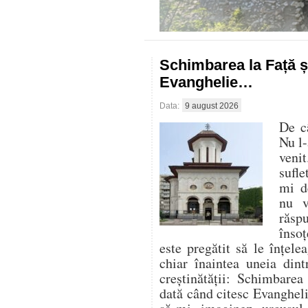
Schimbarea la Față ș
Evanghelie…
Data:
9 august 2026
De c
Nu l-
veni
sufle
mi d
nu v
răsp
însoț
este pregătit să le înțele
chiar înaintea uneia dint
creștinătății: Schimbare
dată când citesc Evangheli