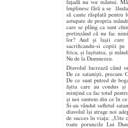
fațadă nu vor mântui. Mâ
împlinesc fără a se lăuda 
să caute răsplată pentru 
astupate de propria mândri
care se plâng ca sunt chin
pretinzând că nu fac nim
lor? Aud și lașii care 
sacrificandu-si copiii pe
frica, și lașitatea, și mând
Nu de la Dumnezeu.
Diavolul lucrează când 
De ce sataniști, precum G
De ce sunt putred de bogaț
ăștia care au condus ș
mințind ca fac totul pentr
și noi suntem din ce în c
Si-au vândut sufletul satan
diavolul își atrage noi ade
de succes în viața: „Uite 
toate poruncile Lui Du