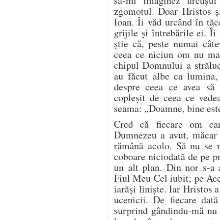
să-mi imaginez urcușu
zgomotul. Doar Hristos și
Ioan. Îi văd urcând în tă
grijile și întrebările ei. 
știe că, peste numai câte
ceea ce niciun om nu mai
chipul Domnului a străluc
au făcut albe ca lumina,
despre ceea ce avea să î
copleșit de ceea ce vedea
seama: „Doamne, bine est
Cred că fiecare om car
Dumnezeu a avut, măcar o
rămână acolo. Să nu se 
coboare niciodată de pe 
un alt plan. Din nor s-a 
Fiul Meu Cel iubit; pe Ace
iarăși liniște. Iar Hristo
ucenicii. De fiecare dat
surprind gândindu-mă nu 