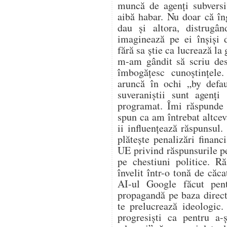
muncă de agenți subversi
aibă habar. Nu doar că în
dau și altora, distrugân
imaginează pe ei înșiși 
fără sa știe ca lucrează la
m-am gândit să scriu des
îmbogățesc cunoștințele
aruncă în ochi „by defa
suveraniștii sunt agenți
programat. Îmi răspunde 
spun ca am întrebat altcev
ii influențează răspunsul.
plătește penalizări financ
UE privind răspunsurile p
pe chestiuni politice. R
învelit într-o tonă de căca
AI-ul Google făcut pen
propagandă pe baza direct
te prelucrează ideologic.
progresiști ca pentru a-