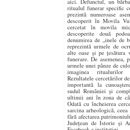
aici. Defunctul, un bărb
ritualul funerar specific 
prezintă numeroase ase
descoperit în Movila Vu
cercetat în movila mi
descoperite două podo
denumirea de „inele de b
reprezintă urmele de ocru
alte oase și pe țesătura 
funerare. De asemenea, pe
urmele unei pânze de culo
imaginea ritualurilor 
Rezultatele cercetărilor de
importantă la cunoaștere
sudul României și comple
ultimii ani în zona de câ
Odată cu încheierea cercet
sarcina arheologică, ceea 
fără afectarea patrimoniu
Județean de Istorie și A
Facebook a instituției.