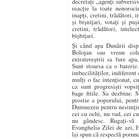
decretați „agenți subversiv
reacție la toate nenoroci
inapți, cretini, trădători, i
și bișnițari, votați și puș
cretini, trădători, intelec
bișbițari.
Și când apa Dunării disp
Bolojan sau vreun cole
extratereștrii sa fure ap
Sunt stoarsa ca o baterie
imbecilităților, indiferent
mulți o fac intenționat, 
ca sunt progresiști vopsi
bage fitile. Sa dezbine. 
prostie a poporului, pent
Dumnezeu pentru nesimțir
cei cu ochi, nu vad, cei c
nu gândesc. Rugați-vă
Evanghelia Zilei de azi, 
își spun că respectă porun