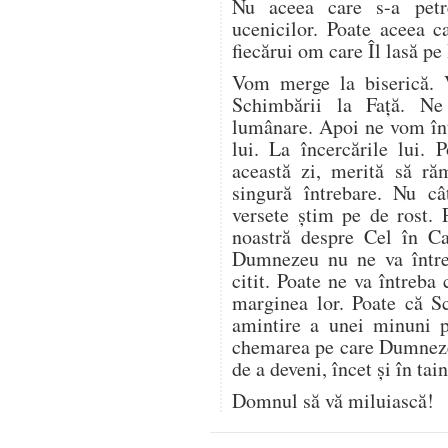
Nu aceea care s-a petr
ucenicilor. Poate aceea c
fiecărui om care Îl lasă pe
Vom merge la biserică. 
Schimbării la Față. N
lumânare. Apoi ne vom înto
lui. La încercările lui. 
această zi, merită să ră
singură întrebare. Nu câ
versete știm pe de rost. 
noastră despre Cel în C
Dumnezeu nu ne va între
citit. Poate ne va întreba 
marginea lor. Poate că S
amintire a unei minuni p
chemarea pe care Dumnezeu
de a deveni, încet și în tai
Domnul să vă miluiască!