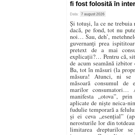
fi fost folosită în in
Data:
7 august 2026
Și totuși, la ce ne trebuia
dacă, pe fond, tot nu pu
noi… Sau, deh’, metehnele
guvernanți prea ispitito
pretext de a mai cons
explicații?… Pentru că, sit
de acum seamănă izbitor 
Ba, tot în măsuri (la propr
măsura! Atunci, ni se
măsoară consumul de en
marilor consumatori… At
manifesta „otova”, prin 
aplicate de niște neica-ni
fudulie temporară a felulu
și ei ceva „esențial” (ap
nerosturile lor din totdea
limitarea drepturilor s