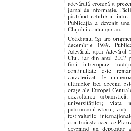
adevărată cronică a prez
jurnal de informație, Făcli
păstrând echilibrul între
Publicația a devenit una 
Clujului contemporan.
Cotidianul își are origin
decembrie 1989. Publica
Adevărul, apoi Adevărul î
Cluj, iar din anul 2007 
fără întrerupere tradi
continuitate este remar
caracterizat de numeroas
ultimelor trei decenii e
orașe ale Europei Centrale
dezvoltarea urbanistică; 
universităților; viața
patrimoniul istoric; viața 
festivalurile internaționa
construiește ceea ce Pie
devenind un depozitar al