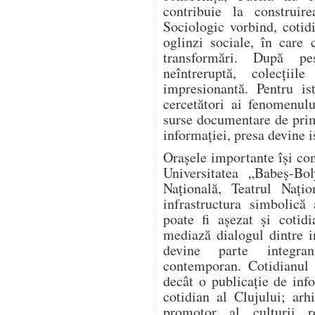
contribuie la construir
Sociologic vorbind, coti
oglinzi sociale, în care 
transformări. După pe
neîntreruptă, colecțiil
impresionantă. Pentru is
cercetători ai fenomenulu
surse documentare de prim
informației, presa devine i
Orașele importante își cons
Universitatea „Babeș-B
Națională, Teatrul Nați
infrastructura simbolică
poate fi așezat și cotidi
mediază dialogul dintre ins
devine parte integran
contemporan. Cotidianul 
decât o publicație de info
cotidian al Clujului; arh
promotor al culturii r