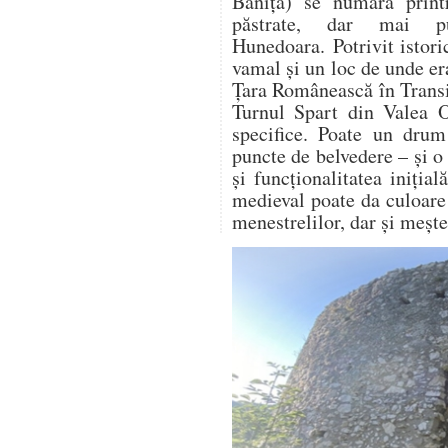
Băniţa) se numără prin
păstrate, dar mai pu
Hunedoara. Potrivit istoric
vamal şi un loc de unde er
Ţara Românească în Transi
Turnul Spart din Valea O
specifice. Poate un dru
puncte de belvedere – și o
și funcționalitatea inițială
medieval poate da culoare 
menestrelilor, dar și mește