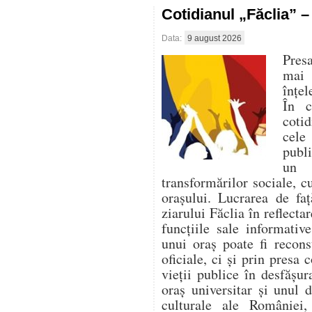
Cotidianul „Făclia” 
Data:
9 august 2026
Presa
mai
înțel
În c
cotid
cele
publ
un 
transformărilor sociale, c
orașului. Lucrarea de fa
ziarului Făclia în reflectar
funcțiile sale informativ
unui oraș poate fi recon
oficiale, ci și prin presa
vieții publice în desfășur
oraș universitar și unul 
culturale ale României,