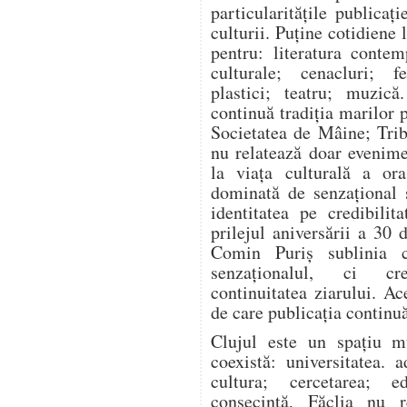
particularitățile publicaț
culturii. Puține cotidiene 
pentru: literatura contem
culturale; cenacluri; fe
plastici; teatru; muzică
continuă tradiția marilor 
Societatea de Mâine; Trib
nu relatează doar evenimen
la viața culturală a ora
dominată de senzațional ș
identitatea pe credibilit
prilejul aniversării a 30 
Comin Puriș sublinia 
senzaționalul, ci cre
continuitatea ziarului. Ac
de care publicația continuă
Clujul este un spațiu mu
coexistă: universitatea. 
cultura; cercetarea; e
consecință, Făclia nu r