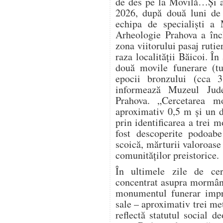
de des pe la Movilă…Și a
2026, după două luni de 
echipa de specialiști a 
Arheologie Prahova a înch
zona viitorului pasaj ruti
raza localității Băicoi. În
două movile funerare (t
epocii bronzului (cca 
informează Muzeul Jude
Prahova. „Cercetarea m
aproximativ 0,5 m și un d
prin identificarea a trei 
fost descoperite podoabe
scoică, mărturii valoroase 
comunităților preistorice.
În ultimele zile de cerc
concentrat asupra mormânt
monumentul funerar impre
sale – aproximativ trei me
reflectă statutul social 