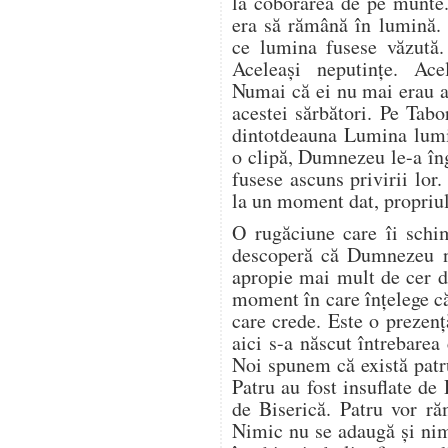
la coborârea de pe munte.
era să rămână în lumină.
ce lumina fusese văzută.
Aceleași neputințe. Acel
Numai că ei nu mai erau ac
acestei sărbători. Pe Tab
dintotdeauna Lumina lumi
o clipă, Dumnezeu le-a în
fusese ascuns privirii lor.
la un moment dat, propriul
O rugăciune care îi schi
descoperă că Dumnezeu nu
apropie mai mult de cer de
moment în care înțelege c
care crede. Este o prezenț
aici s-a născut întrebarea
Noi spunem că există patr
Patru au fost insuflate de
de Biserică. Patru vor ră
Nimic nu se adaugă și nim