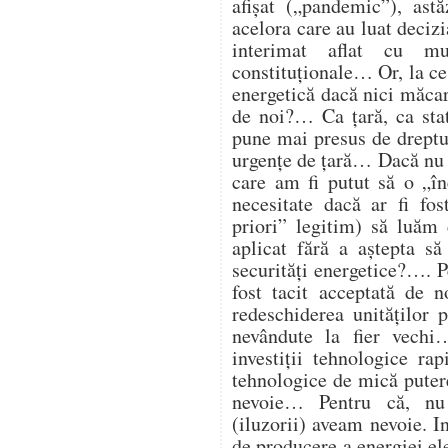
afișat („pandemic”), astă
acelora care au luat deciz
interimat aflat cu mu
constituționale… Or, la ce
energetică dacă nici măcar 
de noi?… Ca țară, ca st
pune mai presus de dreptul
urgențe de țară… Dacă nu 
care am fi putut să o „î
necesitate dacă ar fi fos
priori” legitim) să luăm 
aplicat fără a aștepta să
securități energetice?…. Pe
fost tacit acceptată de 
redeschiderea unităților
nevândute la fier vech
investiții tehnologice ra
tehnologice de mică putere
nevoie… Pentru că, nu
(iluzorii) aveam nevoie. I
de producere a energiei ele