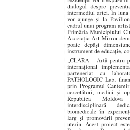
dialogul despre prevenți
intermediul artei. În luna
vor ajunge și la Pavilio
cadrul unui program artist
Primăria Municipiului Clu
Asociația Art Mirror dem
poate depăși dimensiun
instrument de educație, co
„CLARA – Artă pentru pre
internațional implement
parteneriat cu labora
PATHOLOGIC Lab, finanța
prin Programul Cantemir 
cercetători, medici și o
Republica Moldova î
interdisciplinară dedi
biomedicale în experienț
larg și promovării preve
uterin. Acest proiect este