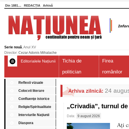
Din 1881…
REDACȚIA
Arhivă
Serie nouă
, Anul XV
Director:
Cezar Adonis Mihalache
Tichia de
Firea
Editorialele Națiunii
politician
românilor
Reflexii vizuale
24 augu
Arhiva zilnică:
Colocvii literare
Confluenţe istorice
„Crivadia”, turnul 
Religie/Spiritualitate
Interviurile Naţiunii
Data:
9 august 2026
Diaspora
Aţi c