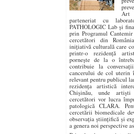
prev
prev
Art
parteneriat cu labora
PATHOLOGIC Lab și finanț
prin Programul Cantemir 
cercetători din Români
inițiativă culturală care 
printr-o rezidență artis
pornește de la o între
contribuie la conversaț
cancerului de col uterin 
relevant pentru publicul la
rezidența artistică inte
Chișinău, unde artiști
cercetători vor lucra îm
patologică CLARA. Pentr
cercetării biomedicale de
observația științifică și ex
a genera noi perspective as