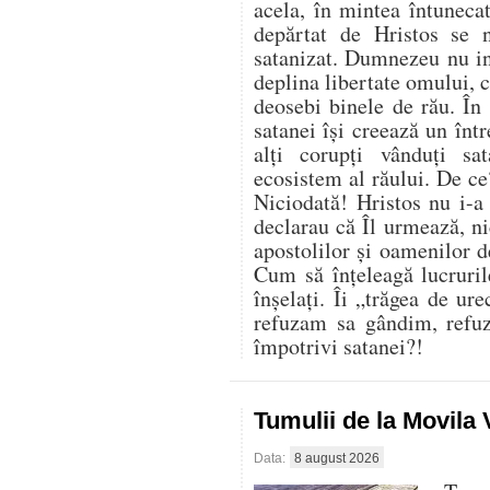
acela, în mintea întuneca
depărtat de Hristos se 
satanizat. Dumnezeu nu in
deplina libertate omului, ci
deosebi binele de rău. În 
satanei își creează un înt
alți corupți vânduți sa
ecosistem al răului. De ce
Niciodată! Hristos nu i-a
declarau că Îl urmează, nic
apostolilor și oamenilor 
Cum să înțeleagă lucruril
înșelați. Îi „trăgea de ur
refuzam sa gândim, refu
împotrivi satanei?!
Tumulii de la Movila
Data:
8 august 2026