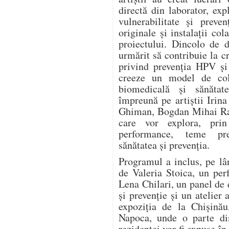
directă din laborator, expl
vulnerabilitate și preve
originale și instalații col
proiectului. Dincolo de d
urmărit să contribuie la c
privind prevenția HPV și
creeze un model de cola
biomedicală și sănătat
împreună pe artiștii Irin
Ghiman, Bogdan Mihai Rad
care vor explora, prin 
performance, teme pre
sănătatea și prevenția.
Programul a inclus, pe lâ
de Valeria Stoica, un pe
Lena Chilari, un panel de d
și prevenție și un atelier 
expoziția de la Chișinău
Napoca, unde o parte din
rezidenței vor fi expuse în