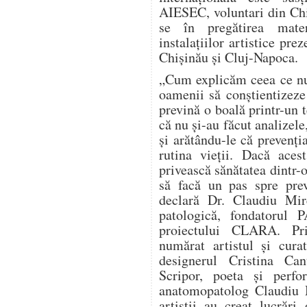
AIESEC, voluntari din Chi
se în pregătirea materi
instalațiilor artistice prez
Chișinău și Cluj-Napoca.
„Cum explicăm ceea ce nu
oamenii să conștientizeze
prevină o boală printr-un 
că nu și-au făcut analizele
și arătându-le că prevenți
rutina vieții. Dacă aces
privească sănătatea dintr-o
să facă un pas spre prev
declară Dr. Claudiu Mir
patologică, fondatorul
proiectului CLARA. Pri
numărat artistul și cura
designerul Cristina Can
Scripor, poeta și perf
anatomopatolog Claudiu M
artiștii au creat lucrări