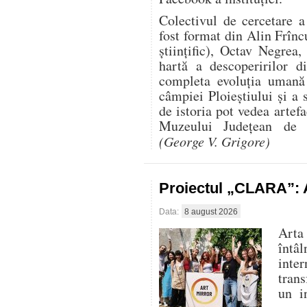
Colectivul de cercetare 
fost format din Alin Frînc
științific), Octav Negre
hartă a descoperirilor d
completa evoluția uman
câmpiei Ploieștiului și a 
de istoria pot vedea artef
Muzeului Județean de I
(George V. Grigore)
Proiectul „CLARA”: A
Data:
8 august 2026
Arta
întâ
inte
trans
un i