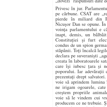
„dovezi” răspunsuri date d
Privesc în jur. Parlament
pe cărbune. CSAT are „re
pierde în miliard din 
Nicușor Dan se opune. În
voința parlamentului e c
inapt, demis, un bâlbâit
Constituției și furt ele
condus de un spion german
stăpânii. Toți încalcă legil
declara pe suveraniști „age
creata în laboratoarele sa
care își iubesc țara și 
poporului. Iar adevărați
prezentați drept salvatori
voie să aprindem lumina 
ne irigam ogoarele, cat
creștem propriile anima
voie să le vindem cui vr
producem ce ne trebuie. Și