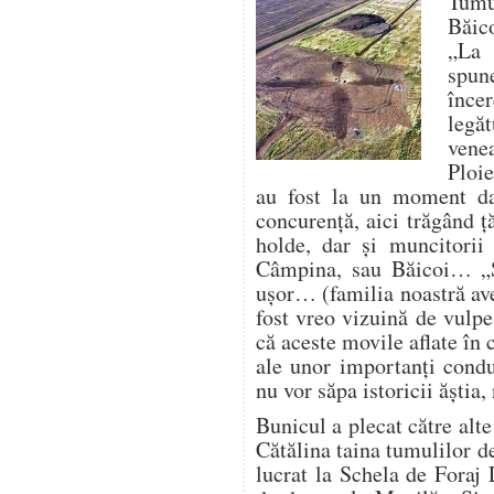
Tumu
Băic
„La 
spun
înc
legă
vene
Ploie
au fost la un moment da
concurență, aici trăgând ț
holde, dar și muncitorii
Câmpina, sau Băicoi… „
ușor… (familia noastră av
fost vreo vizuină de vulp
că aceste movile aflate în
ale unor importanți condu
nu vor săpa istoricii ăștia
Bunicul a plecat către alte
Cătălina taina tumulilor d
lucrat la Schela de Foraj 