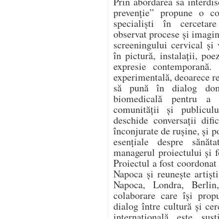
Prin abordarea sa interd
prevenție” propune o col
specialiști în cercetar
observat procese și imagin
screeningului cervical și
în pictură, instalații, po
expresie contemporană. 
experimentală, deoarece re
să pună în dialog dome
biomedicală pentru a 
comunității și publicu
deschide conversații difi
înconjurate de rușine, și 
esențiale despre sănăta
managerul proiectului și 
Proiectul a fost coordonat
Napoca și reunește artiști
Napoca, Londra, Berlin,
colaborare care își pro
dialog între cultură și c
internațională este sus