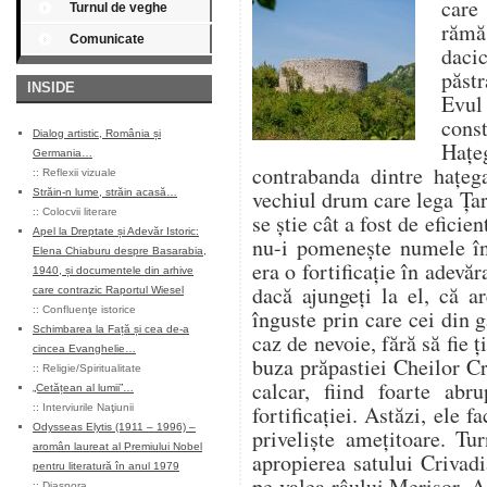
care
Turnul de veghe
rămă
Comunicate
daci
păstr
INSIDE
Evul
const
Dialog artistic, România și
Haţ
Germania…
contrabanda dintre haţeg
::
Reflexii vizuale
vechiul drum care lega Ţa
Străin-n lume, străin acasă…
::
Colocvii literare
se ştie cât a fost de eficie
Apel la Dreptate și Adevăr Istoric:
nu-i pomeneşte numele în
Elena Chiaburu despre Basarabia,
era o fortificaţie în adevăr
1940, și documentele din arhive
dacă ajungeți la el, că ar
care contrazic Raportul Wiesel
::
Confluenţe istorice
înguste prin care cei din 
Schimbarea la Față și cea de-a
caz de nevoie, fără să fie ţi
cincea Evanghelie…
buza prăpastiei Cheilor Cri
::
Religie/Spiritualitate
calcar, fiind foarte abr
„Cetățean al lumii”…
fortificaţiei. Astăzi, ele 
::
Interviurile Naţiunii
Odysseas Elytis (1911 – 1996) –
privelişte ameţitoare. Tu
aromân laureat al Premiului Nobel
apropierea satului Criva
pentru literatură în anul 1979
pe valea râului Merişor. A 
::
Diaspora