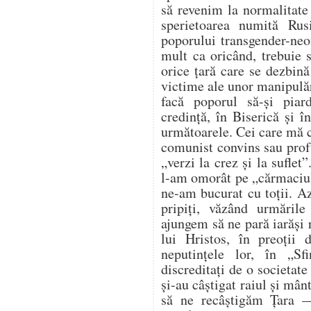
să revenim la normalitate
sperietoarea numită Ru
poporului transgender-neo
mult ca oricând, trebuie s
orice țară care se dezbină
victime ale unor manipulăr
facă poporul să-și pia
credință, în Biserică și î
următoarele. Cei care mă c
comunist convins sau prof
„verzi la crez și la suflet
l-am omorât pe „cărmaciul
ne-am bucurat cu toții. A
pripiți, văzând urmăril
ajungem să ne pară iarăși 
lui Hristos, în preoții 
neputințele lor, în „Sfi
discreditați de o societate
și-au câștigat raiul și mân
să ne recâștigăm Țara —