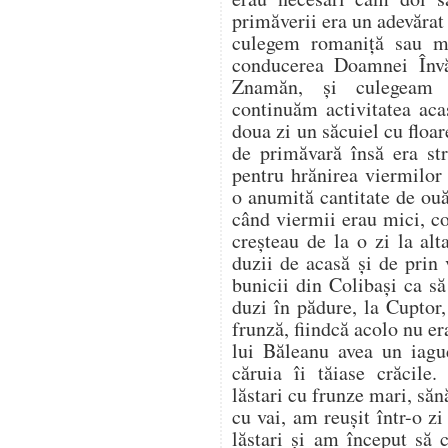
primăverii era un adevărat
culegem romaniță sau m
conducerea Doamnei Învă
Znamăn, și culegeam 
continuăm activitatea aca
doua zi un săcuiel cu flo
de primăvară însă era st
pentru hrănirea viermilor
o anumită cantitate de ou
când viermii erau mici, co
creșteau de la o zi la al
duzii de acasă și de prin
bunicii din Colibași ca s
duzi în pădure, la Cuptor
frunză, fiindcă acolo nu er
lui Băleanu avea un iag
căruia îi tăiase crăcile.
lăstari cu frunze mari, săn
cu vai, am reușit într-o z
lăstari și am început să