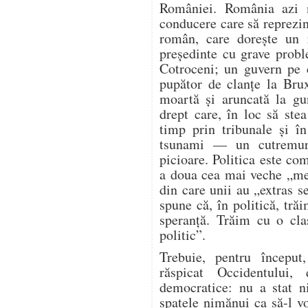
României. România azi 
conducere care să reprezin
român, care dorește un 
președinte cu grave probl
Cotroceni; un guvern pe c
pupător de clanțe la Brux
moartă și aruncată la gu
drept care, în loc să stea
timp prin tribunale și î
tsunami — un cutremur
picioare. Politica este com
a doua cea mai veche „mes
din care unii au „extras s
spune că, în politică, tr
speranță. Trăim cu o cla
politic”.
Trebuie, pentru începu
răspicat Occidentului,
democratice: nu a stat n
spatele nimănui ca să-l 