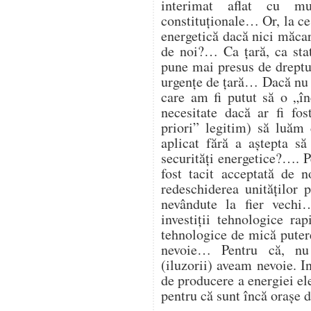
interimat aflat cu mu
constituționale… Or, la ce
energetică dacă nici măcar 
de noi?… Ca țară, ca st
pune mai presus de dreptul
urgențe de țară… Dacă nu 
care am fi putut să o „î
necesitate dacă ar fi fos
priori” legitim) să luăm 
aplicat fără a aștepta să
securități energetice?…. Pe
fost tacit acceptată de 
redeschiderea unităților
nevândute la fier vech
investiții tehnologice ra
tehnologice de mică putere
nevoie… Pentru că, nu
(iluzorii) aveam nevoie. I
de producere a energiei ele
pentru că sunt încă orașe