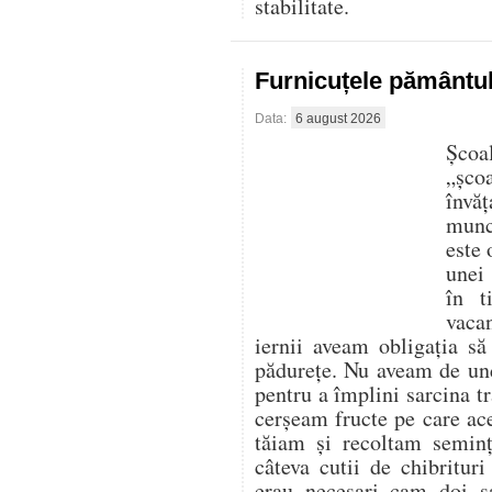
stabilitate.
Furnicuțele pământu
Data:
6 august 2026
Școa
„șco
învăț
munce
este 
unei 
în t
vaca
iernii aveam obligația s
pădurețe. Nu aveam de un
pentru a împlini sarcina tr
cerșeam fructe pe care ace
tăiam și recoltam seminț
câteva cutii de chibritur
erau necesari cam doi s