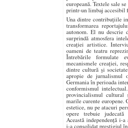
europeană. Textele sale se
printr-un limbaj accesibil 
Una dintre contribuțiile i
transformarea reportajulu
autonom. El nu descrie d
surprindă atmosfera intel
creației artistice. Intervi
oameni de teatru reprezi
Întrebările formulate e
mecanismele creației, resp
dintre cultură și societa
apropie de jurnalismul o
Germania în perioada inter
conformismul intelectual
provincialismul cultural 
marile curente europene. 
estetice, nu pe atacuri per
opere trebuie judecată e
Această independență i-a 
i-a consolidat prestigiul î