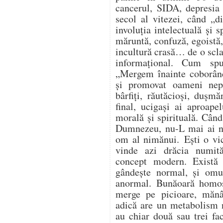
cancerul, SIDA, depresia 
secol al vitezei, când „d
involuția intelectuală și 
măruntă, confuză, egoistă, 
incultură crasă… de o scla
informațional. Cum sp
„Mergem înainte coborând
și promovat oameni nepăs
bârfiți, răutăcioși, dușmă
final, ucigași ai aproapel
morală și spirituală. Când
Dumnezeu, nu-L mai ai ni
om al nimănui. Ești o vic
vinde azi drăcia numit
concept modern. Exist
gândește normal, și omu
anormal. Bunăoară homos
merge pe picioare, măn
adică are un metabolism 
au chiar două sau trei fac