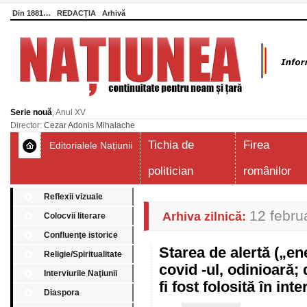
Din 1881…
REDACȚIA
Arhivă
Serie nouă
, Anul XV
Director:
Cezar Adonis Mihalache
Tichia de
Firea
Editorialele Națiunii
politician
românilor
Reflexii vizuale
12 febru
Arhiva zilnică:
Colocvii literare
Confluenţe istorice
Starea de alertă („e
Religie/Spiritualitate
covid -ul, odinioară;
Interviurile Naţiunii
fi fost folosită în in
Diaspora