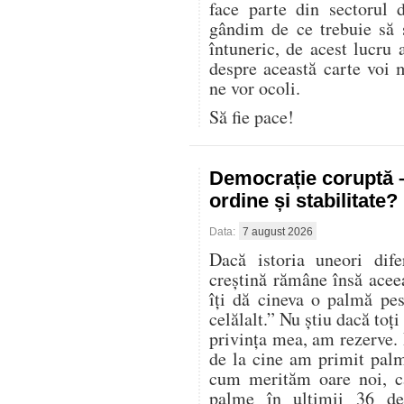
face parte din sectorul 
gândim de ce trebuie să
întuneric, de acest lucru 
despre această carte voi 
ne vor ocoli.
Să fie pace!
Democrație coruptă 
ordine și stabilitate?
Data:
7 august 2026
Dacă istoria uneori dife
creștină rămâne însă acee
îți dă cineva o palmă pes
celălalt.” Nu știu dacă toți
privința mea, am rezerve. 
de la cine am primit palm
cum merităm oare noi, ca
palme în ultimii 36 de