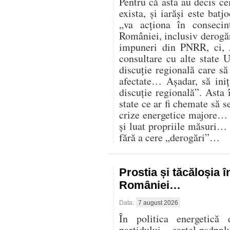
Pentru că asta au decis cei
exista, și iarăși este batj
„va acționa în consecin
României, inclusiv derogăr
impuneri din PNRR, ci,
consultare cu alte state U
discuție regională care s
afectate… Așadar, să iniț
discuție regională”. Asta 
state ce ar fi chemate să s
crize energetice majore… C
și luat propriile măsuri…
fără a cere „derogări”…
Prostia și tăcăloșia î
României…
Data:
7 august 2026
În politica energetică 
partidului – cartel psdpnl