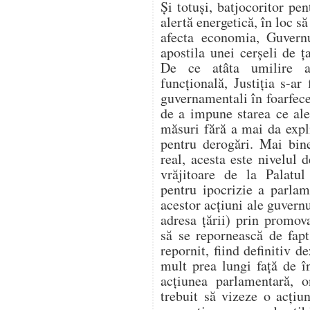
Și totuși, batjocoritor pen
alertă energetică, în loc să
afecta economia, Guvern
apostila unei cerșeli de
De ce atâta umilire a 
funcțională, Justiția s-ar 
guvernamentali în foarfecel
de a impune starea ce ale
măsuri fără a mai da expl
pentru derogări. Mai bin
real, acesta este nivelul 
vrăjitoare de la Palatu
pentru ipocrizie a parlame
acestor acțiuni ale guvern
adresa țării) prin promo
să se repornească de fap
repornit, fiind definitiv 
mult prea lungi față de 
acțiunea parlamentară, on
trebuit să vizeze o acțiu