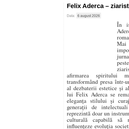
Felix Aderca – ziaris
Data:
6 august 2026
În i
Aderc
roman
Mai 
impo
jurna
pest
ziari
afirmarea spiritului 
transformând presa într-un
al dezbaterii estetice și a
lui Felix Aderca se rema
eleganța stilului și cura
generații de intelectua
reprezintă doar un instrume
culturală capabilă să
influențeze evoluția socie