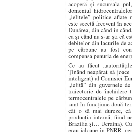
acoperă și sucursala pnl
domeniul hidrocentralelo
„ielitele” politice aflat
este secetă frecvent în ace
Dunărea, din când în când,
ca și când nu s-ar ști că e
debitelor din lacurile de 
pe cărbune au fost conc
compensa penuria de energi
Ce au făcut „autorități
Ținând neapărat să joace r
inteligent) al Comisiei Eur
„ielită” din guvernele d
traiectorie de închidere
termocentralele pe cărbu
sunt în funcțiune două te
cât o să mai dureze, c
producția internă, fiind 
Brazilia și… Ucraina). Cu
erau jaloane în PNRR, pen