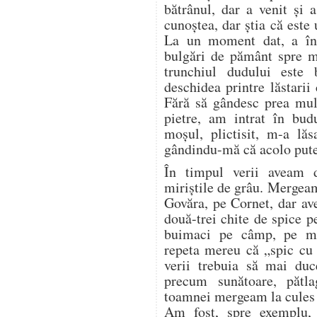
bătrânul, dar a venit și
cunoștea, dar știa că este u
La un moment dat, a înc
bulgări de pământ spre 
trunchiul dudului este
deschidea printre lăstarii
Fără să gândesc prea mul
pietre, am intrat în bud
moșul, plictisit, m-a lăs
gândindu-mă că acolo pute
În timpul verii aveam 
miriștile de grâu. Mergea
Govăra, pe Cornet, dar a
două-trei chite de spice p
buimaci pe câmp, pe mir
repeta mereu că „spic cu 
verii trebuia să mai duc
precum sunătoare, pătl
toamnei mergeam la cules d
Am fost, spre exemplu,