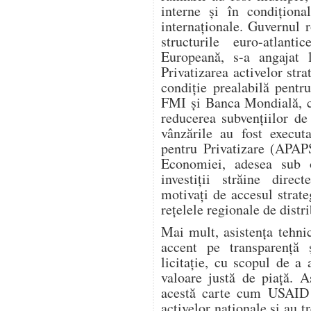
interne și în condiționa
internaționale. Guvernul 
structurile euro-atla
Europeană, s-a angajat l
Privatizarea activelor stra
condiție prealabilă pent
FMI și Banca Mondială, ca
reducerea subvențiilor de 
vânzările au fost execut
pentru Privatizare (APAPS
Economiei, adesea sub 
investiții străine dire
motivați de accesul strate
rețelele regionale de distri
Mai mult, asistența tehn
accent pe transparență 
licitație, cu scopul de a
valoare justă de piață. 
acestă carte cum USAID a
activelor naționale și au t