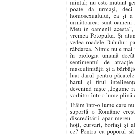
mintal; nu este mutant g
poate da urmași, deci
homosexualului, ca și a a
următoarea: sunt oameni 
Meu în oamenii acesta”,
vremea Potopului. Și atu
vedea roadele Duhului: pa
răbdarea. Nimic nu e mai 
în biologia umană decât
sentimentul de atracție
masculinității și a bărbă
luat darul pentru păcatel
harul și firul inteligen
devenind niște „legume r
vorbitor într-o lume plină 
Trăim într-o lume care nu 
suportă o Românie creșt
discreditării apar mereu 
hoți, curvari, borfași și 
ce? Pentru ca poporul să