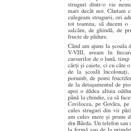
struguri dintr-o vie nem
mari decât noi. Căutam cu
culegeam strugurii, ori a
tot toamna, să ducem o o
salcâm, de ghindă, de pr
fructe de pădure.
Când am ajuns la școala d
V-VIII, aveam în fieca
cursurilor de o lună, timp
cărți și caiete, ci cu câte
de la școală încolonați,
porumb, de pomi fructifer
de la detașamentul de pion
apoi o dădea altuia odih
până la chindie, ca să f
Covilocea, pe Govăra, pe
cules struguri din vii pă
am cules mere și prune di
din Bârda. Un telefon sau 
la fermă sau de la primări