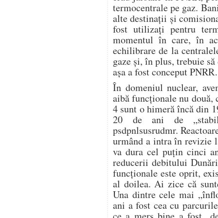
termocentrale pe gaz. Banii
alte destinații și comision
fost utilizați pentru te
momentul în care, în ac
echilibrare de la centrale
gaze și, în plus, trebuie s
așa a fost conceput PNR
În domeniul nuclear, avem
aibă funcționale nu două, c
4 sunt o himeră încă din 1
20 de ani de „stabili
psdpnlsusrudmr. Reactoare
urmând a intra în revizie l
va dura cel puțin cinci a
reducerii debitului Dunări
funcționale este oprit, exi
al doilea. Ai zice că sunt
Una dintre cele mai „înflo
ani a fost cea cu parcurile
ce a mers bine a fost „de