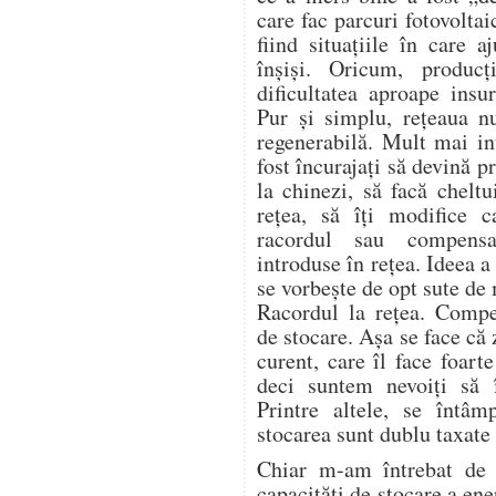
care fac parcuri fotovoltai
fiind situațiile în care 
înșiși. Oricum, produc
dificultatea aproape insu
Pur și simplu, rețeaua n
regenerabilă. Mult mai in
fost încurajați să devină 
la chinezi, să facă cheltu
rețea, să îți modifice c
racordul sau compensa
introduse în rețea. Ideea 
se vorbește de opt sute de
Racordul la rețea. Compe
de stocare. Așa se face că
curent, care îl face foart
deci suntem nevoiți să
Printre altele, se întâm
stocarea sunt dublu taxate 
Chiar m-am întrebat de 
capacități de stocare a ene