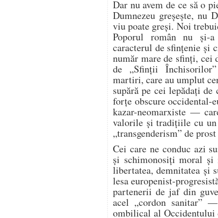
Dar nu avem de ce să o p
Dumnezeu greșește, nu Du
viu poate greși. Noi trebu
Poporul român nu și-a 
caracterul de sfințenie și
număr mare de sfinți, cei
de „Sfinții Închisorilo
martiri, care au umplut cer
supără pe cei lepădați de
forțe obscure occidental-e
kazar-neomarxiste — care
valorile și tradițiile cu 
„transgenderism” de prost 
Cei care ne conduc azi sun
și schimonosiți moral și 
libertatea, demnitatea și 
lesa europenist-progresist
partenerii de jaf din guv
acel „cordon sanitar” —
ombilical al Occidentului c