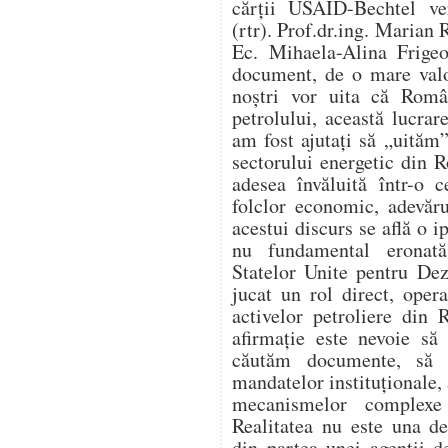
cărții USAID-Bechtel ver
(rtr). Prof.dr.ing. Marian 
Ec. Mihaela-Alina Frigeo
document, de o mare valo
noștri vor uita că Român
petrolului, această lucr
am fost ajutați să „uităm”
sectorului energetic din 
adesea învăluită într-o c
folclor economic, adevăru
acestui discurs se află o i
nu fundamental eronat
Statelor Unite pentru De
jucat un rol direct, opera
activelor petroliere din
afirmație este nevoie să
căutăm documente, să 
mandatelor instituționale, 
mecanismelor complexe 
Realitatea nu este una d
din partea unei agenții d