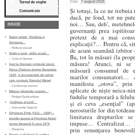
Data:
7 august 2026
Turnul de veghe
Și totuși, la ce ne trebuia
Comunicate
dacă, pe fond, tot nu pu
noi… Sau, deh’, metehnele
INSIDE
guvernanți prea ispitito
pretext de a mai cons
Dialog artistic, România și
explicații?… Pentru că, sit
Germania…
::
Reflexii vizuale
de acum seamănă izbitor 
Străin-n lume, străin acasă…
Ba, tot în măsuri (la propr
::
Colocvii literare
măsura! Atunci, ni se
Apel la Dreptate și Adevăr Istoric:
măsoară consumul de en
Elena Chiaburu despre Basarabia,
marilor consumatori… At
1940, și documentele din arhive
care contrazic Raportul Wiesel
manifesta „otova”, prin 
::
Confluenţe istorice
aplicate de niște neica-ni
Măsura gândurilor noastre…
fudulie temporară a felulu
::
Religie/Spiritualitate
și ei ceva „esențial” (ap
„Cetățean al lumii”…
::
Interviurile Naţiunii
nerosturile lor din totdea
Odysseas Elytis (1911 – 1996) –
limitarea drepturilor s
aromân laureat al Premiului Nobel
impuse… Centralizat… Î
pentru literatură în anul 1979
prin renunțarea benevol
::
Diaspora
Prostia și tăcăloșia în politica