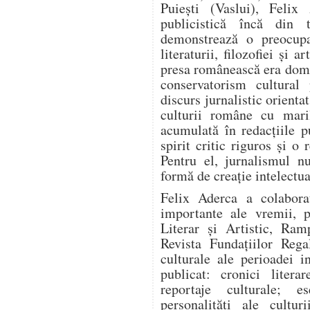
Puiești (Vaslui), Felix 
publicistică încă din t
demonstrează o preocupa
literaturii, filozofiei și 
presa românească era domi
conservatorism cultural
discurs jurnalistic orienta
culturii române cu mari
acumulată în redacțiile pu
spirit critic riguros și o
Pentru el, jurnalismul n
formă de creație intelectua
Felix Aderca a colabora
importante ale vremii, p
Literar și Artistic, Ram
Revista Fundațiilor Rega
culturale ale perioadei i
publicat: cronici literar
reportaje culturale; es
personalități ale cultur