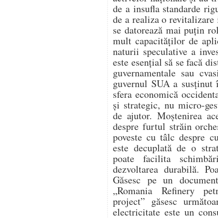
de a insufla standarde rig
de a realiza o revitalizar
se datorează mai puțin ro
mult capacităților de apli
naturii speculative a inve
este esențial să se facă dis
guvernamentale sau cvas
guvernul SUA a susținut 
sfera economică occidental
și strategic, nu micro-ges
de ajutor. Moștenirea ac
despre furtul străin orche
poveste cu tâlc despre c
este decuplată de o strat
poate facilita schimbăr
dezvoltarea durabilă. Po
Găsesc pe un document 
„Romania Refinery petr
project” găsesc următoa
electricitate este un con