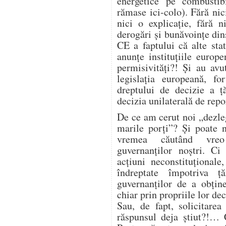
energetice pe combustibi
rămase ici-colo). Fără nic
nici o explicație, fără 
derogări și bunăvoințe din
CE a faptului că alte sta
anunțe instituțiile euro
permisivități?! Și au avut
legislația europeană, fo
dreptului de decizie a ță
decizia unilaterală de repo
De ce am cerut noi „dezle
marile porți”? Și poate 
vremea căutând vreo 
guvernanților noștri. C
acțiuni neconstituțional
îndreptate împotriva ță
guvernanților de a obține
chiar prin propriile lor dec
Sau, de fapt, solicitare
răspunsul deja știut?!… 