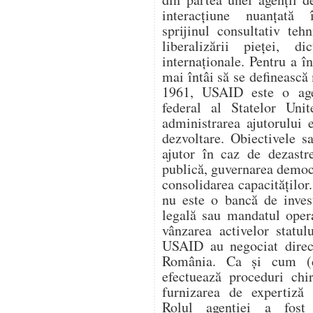
interacțiune nuanțată î
sprijinul consultativ teh
liberalizării pieței, di
internaționale. Pentru a 
mai întâi să se definească 
1961, USAID este o age
federal al Statelor Unit
administrarea ajutorului e
dezvoltare. Obiectivele s
ajutor în caz de dezastr
publică, guvernarea democ
consolidarea capacitățilo
nu este o bancă de invest
legală sau mandatul oper
vânzarea activelor statul
USAID au negociat direc
România. Ca și cum (
efectuează proceduri chi
furnizarea de expertiză 
Rolul agenției a fost 