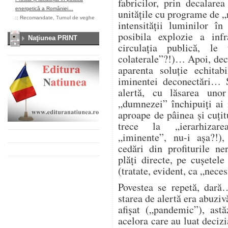
fabricilor, prin decalare
energetică a României…
unitățile cu programe de „
::
Recomandate
,
Turnul de veghe
intensității luminilor î
posibila explozie a infra
Naţiunea PRINT
circulația publică, l
colaterale”?!)… Apoi, deco
aparenta soluție echitab
iminentei deconectări… Ș
alertă, cu lăsarea unor
„dumnezei” închipuiți ai
aproape de pâinea și cuțitu
trece la „ierarhizarea
„iminente”, nu-i așa?!),
cedări din profiturile n
plăți directe, pe cușetele
(tratate, evident, ca „nece
Povestea se repetă, dară
starea de alertă era abuzi
afișat („pandemic”), astă
acelora care au luat deciz