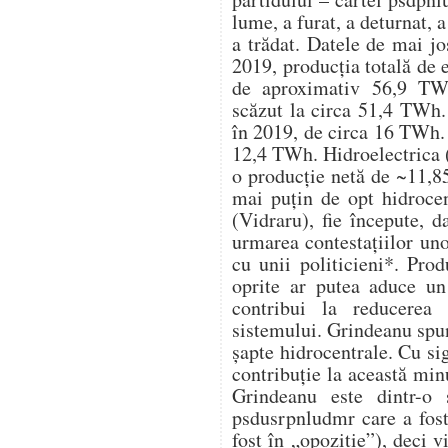
lume, a furat, a deturnat, a
a trădat. Datele de mai j
2019, producția totală de 
de aproximativ 56,9 TWh
scăzut la circa 51,4 TWh. 
în 2019, de circa 16 TWh. 
12,4 TWh. Hidroelectrica (
o producție netă de ~11,8
mai puțin de opt hidrocen
(Vidraru), fie începute, d
urmarea contestațiilor un
cu unii politicieni*. Pro
oprite ar putea aduce u
contribui la reducerea 
sistemului. Grindeanu spu
șapte hidrocentrale. Cu s
contribuție la această mi
Grindeanu este dintr-o 
psdusrpnludmr care a fost
fost în „opoziție”), deci v