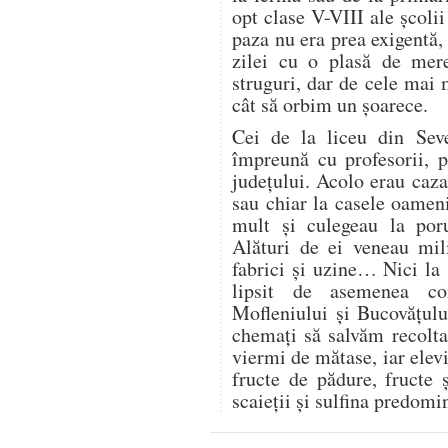
opt clase V-VIII ale școli
paza nu era prea exigentă, 
zilei cu o plasă de mer
struguri, dar de cele mai
cât să orbim un șoarece.
Cei de la liceu din Seve
împreună cu profesorii, 
județului. Acolo erau cazaț
sau chiar la casele oamen
mult și culegeau la por
Alături de ei veneau mili
fabrici și uzine… Nici la
lipsit de asemenea co
Mofleniului și Bucovățul
chemați să salvăm recolt
viermi de mătase, iar elevi
fructe de pădure, fructe 
scaieții și sulfina predom