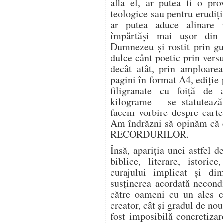
afla el, ar putea fi o pro
teologice sau pentru erudiții
ar putea aduce alinare 
împărtăși mai ușor din 
Dumnezeu și rostit prin gu
dulce cânt poetic prin ver
decât atât, prin amploarea
pagini în format A4, ediție 
filigranate cu foiță de
kilograme – se statutează
facem vorbire despre cartea
Am îndrăzni să opinăm că
RECORDURILOR.
Însă, apariția unei astfel d
biblice, literare, istori
curajului implicat și dim
susținerea acordată necondi
către oameni cu un ales ca
creator, cât și gradul de nout
fost imposibilă concretizar