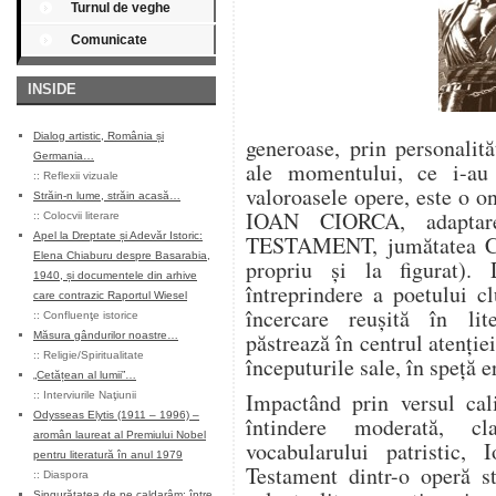
Turnul de veghe
Comunicate
INSIDE
Dialog artistic, România și
generoase, prin personalităț
Germania…
ale momentului, ce i-au
::
Reflexii vizuale
valoroasele opere, este o on
Străin-n lume, străin acasă…
IOAN CIORCA, adaptar
::
Colocvii literare
Apel la Dreptate și Adevăr Istoric:
TESTAMENT, jumătatea CĂ
Elena Chiaburu despre Basarabia,
propriu și la figurat).
1940, și documentele din arhive
întreprindere a poetului c
care contrazic Raportul Wiesel
încercare reușită în lit
::
Confluenţe istorice
păstrează în centrul atenției
Măsura gândurilor noastre…
::
Religie/Spiritualitate
începuturile sale, în speță e
„Cetățean al lumii”…
Impactând prin versul cali
::
Interviurile Naţiunii
Odysseas Elytis (1911 – 1996) –
întindere moderată, cl
aromân laureat al Premiului Nobel
vocabularului patristic,
pentru literatură în anul 1979
Testament dintr-o operă st
::
Diaspora
Singurătatea de pe caldarâm: între