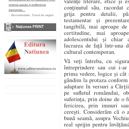
valențe literare, etice și 
omenia satului și indiferența
conținutul său, racordat c
metropolei…
grija pentru detalii, p
::
Recomandate
,
Turnul de veghe
testamentar și prezenta
tangibilă, mai aproape de 
Naţiunea PRINT
certitudine, mai aproa
adolescentului și chiar a
lucrarea de față într-una d
cultural contemporan.
Vă veți întreba, cu sigura
întreprindere sau cui i-ar
prima vedere, logice și cât
gândim la protaza conform 
adaptare în versuri a Cărț
pe sufletul românului, obi
suferința, prin doine de o 
fericirea, prin imnuri sa
cerești. Considerăm că o a
bună seamă, asupra Vechiul
real sprijin pentru învățăm