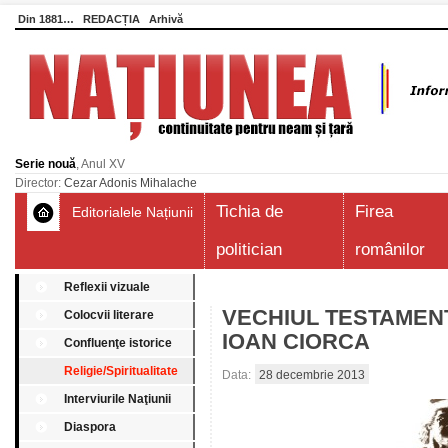
Din 1881…
REDACȚIA
Arhivă
Serie nouă
, Anul XV
Director:
Cezar Adonis Mihalache
Tichia de
Firea
Editorialele Națiunii
politician
românilor
Reflexii vizuale
VECHIUL TESTAMENT –
Colocvii literare
IOAN CIORCA
Confluenţe istorice
Religie/Spiritualitate
Data:
28 decembrie 2013
Interviurile Naţiunii
Diaspora