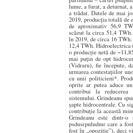
lume, a furat, a deturnat, a
a trădat. Datele de mai j
2019, producția totală de 
de aproximativ 56,9 TWh
scăzut la circa 51,4 TWh. 
în 2019, de circa 16 TWh. 
12,4 TWh. Hidroelectrica (
o producție netă de ~11,8
mai puțin de opt hidrocen
(Vidraru), fie începute, d
urmarea contestațiilor un
cu unii politicieni*. Pro
oprite ar putea aduce u
contribui la reducerea 
sistemului. Grindeanu spu
șapte hidrocentrale. Cu s
contribuție la această mi
Grindeanu este dintr-o 
psdusrpnludmr care a fost
fost în „opoziție”), deci v