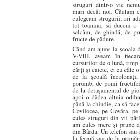
struguri dintr-o vie nem
mari decât noi. Căutam cu
culegeam strugurii, ori a
tot toamna, să ducem o o
salcâm, de ghindă, de pr
fructe de pădure.
Când am ajuns la școala d
V-VIII, aveam în fieca
cursurilor de o lună, timp
cărți și caiete, ci cu câte
de la școală încolonați,
porumb, de pomi fructifer
de la detașamentul de pion
apoi o dădea altuia odih
până la chindie, ca să f
Covilocea, pe Govăra, pe
cules struguri din vii pă
am cules mere și prune di
din Bârda. Un telefon sau 
la fermă sau de la primări