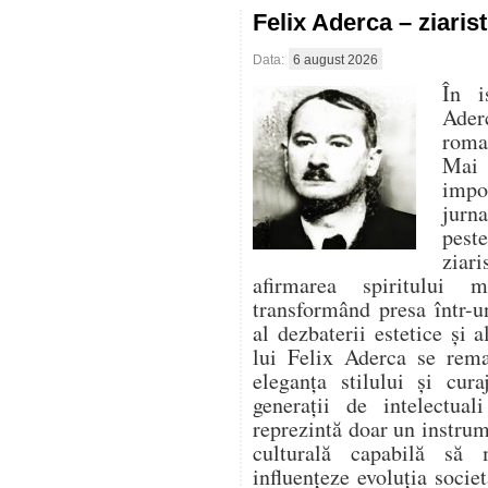
Felix Aderca – ziaris
Data:
6 august 2026
În i
Aderc
roman
Mai 
impo
jurna
pest
ziari
afirmarea spiritului 
transformând presa într-un
al dezbaterii estetice și a
lui Felix Aderca se rema
eleganța stilului și cura
generații de intelectua
reprezintă doar un instrume
culturală capabilă să
influențeze evoluția socie