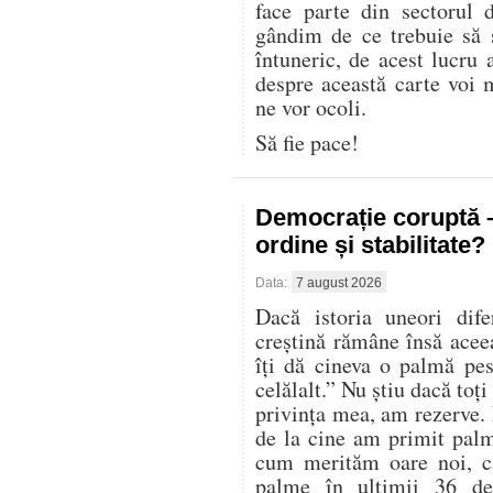
face parte din sectorul 
gândim de ce trebuie să
întuneric, de acest lucru 
despre această carte voi 
ne vor ocoli.
Să fie pace!
Democrație coruptă 
ordine și stabilitate?
Data:
7 august 2026
Dacă istoria uneori dife
creștină rămâne însă acee
îți dă cineva o palmă pes
celălalt.” Nu știu dacă toți
privința mea, am rezerve. 
de la cine am primit palm
cum merităm oare noi, ca
palme în ultimii 36 de