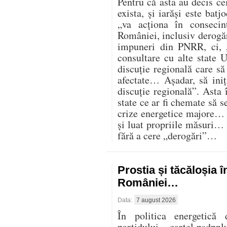
Pentru că asta au decis cei
exista, și iarăși este batj
„va acționa în consecin
României, inclusiv derogăr
impuneri din PNRR, ci,
consultare cu alte state U
discuție regională care s
afectate… Așadar, să iniț
discuție regională”. Asta 
state ce ar fi chemate să s
crize energetice majore… C
și luat propriile măsuri…
fără a cere „derogări”…
Prostia și tăcăloșia î
României…
Data:
7 august 2026
În politica energetică 
partidului – cartel psdpnl