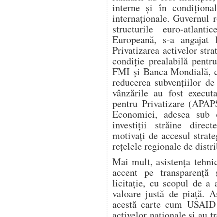
interne și în condiționa
internaționale. Guvernul 
structurile euro-atla
Europeană, s-a angajat l
Privatizarea activelor stra
condiție prealabilă pent
FMI și Banca Mondială, ca
reducerea subvențiilor de 
vânzările au fost execut
pentru Privatizare (APAPS
Economiei, adesea sub 
investiții străine dire
motivați de accesul strate
rețelele regionale de distri
Mai mult, asistența tehn
accent pe transparență 
licitație, cu scopul de a
valoare justă de piață. 
acestă carte cum USAID a
activelor naționale și au t