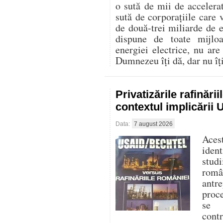
o sută de mii de accelerat
sută de corporațiile care 
de două-trei miliarde de
dispune de toate mijlo
energiei electrice, nu are
Dumnezeu îți dă, dar nu îți 
Privatizările rafinări
contextul implicării
Data:
7 august 2026
Aces
iden
stud
româ
antre
proc
se f
cont