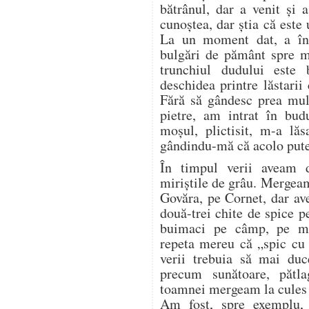
bătrânul, dar a venit și
cunoștea, dar știa că este u
La un moment dat, a înc
bulgări de pământ spre 
trunchiul dudului este
deschidea printre lăstarii
Fără să gândesc prea mul
pietre, am intrat în bud
moșul, plictisit, m-a lăs
gândindu-mă că acolo pute
În timpul verii aveam 
miriștile de grâu. Mergea
Govăra, pe Cornet, dar a
două-trei chite de spice p
buimaci pe câmp, pe mir
repeta mereu că „spic cu 
verii trebuia să mai duc
precum sunătoare, pătl
toamnei mergeam la cules d
Am fost, spre exemplu,