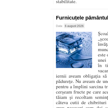
stabilitate.
Furnicuțele pământu
Data:
6 august 2026
Școa
„șco
învăț
munce
este 
unei 
în t
vaca
iernii aveam obligația s
pădurețe. Nu aveam de un
pentru a împlini sarcina tr
cerșeam fructe pe care ace
tăiam și recoltam seminț
câteva cutii de chibritur
erau necesari cam doi s