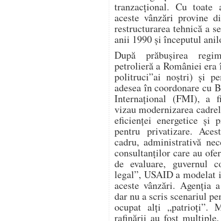
tranzacțional. Cu toate
aceste vânzări provine d
restructurarea tehnică a s
anii 1990 și începutul anil
După prăbușirea regimu
petrolieră a României era î
politruci”ai noștri) și 
adesea în coordonare cu 
Internațional (FMI), a f
vizau modernizarea cadrel
eficienței energetice și p
pentru privatizare. Aces
cadru, administrativă nece
consultanților care au ofer
de evaluare, guvernul co
legal”, USAID a modelat i
aceste vânzări. Agenția a
dar nu a scris scenariul p
ocupat alți „patrioți”. 
rafinării au fost multiple,