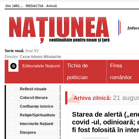
Din 1881…
REDACȚIA
Arhivă
Serie nouă
, Anul XV
Director:
Cezar Adonis Mihalache
Tichia de
Firea
Editorialele Națiunii
politician
românilor
Reflexii vizuale
21 augu
Arhiva zilnică:
Colocvii literare
Confluenţe istorice
Starea de alertă („e
Religie/Spiritualitate
covid -ul, odinioară;
Interviurile Naţiunii
fi fost folosită în in
Diaspora