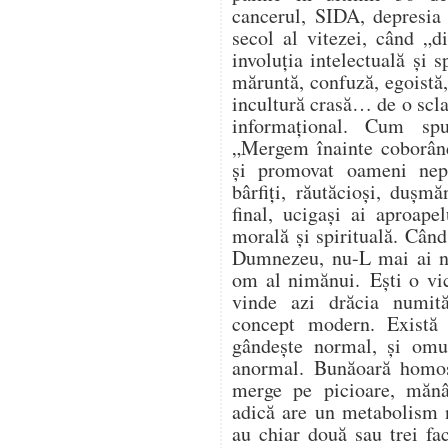
cancerul, SIDA, depresia 
secol al vitezei, când „d
involuția intelectuală și 
măruntă, confuză, egoistă, 
incultură crasă… de o scla
informațional. Cum sp
„Mergem înainte coborând
și promovat oameni nepăs
bârfiți, răutăcioși, dușmă
final, ucigași ai aproapel
morală și spirituală. Când
Dumnezeu, nu-L mai ai ni
om al nimănui. Ești o vic
vinde azi drăcia numit
concept modern. Exist
gândește normal, și omu
anormal. Bunăoară homos
merge pe picioare, măn
adică are un metabolism 
au chiar două sau trei fac