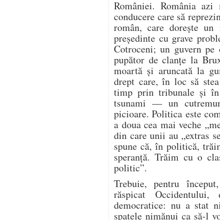
României. România azi 
conducere care să reprezin
român, care dorește un 
președinte cu grave probl
Cotroceni; un guvern pe c
pupător de clanțe la Brux
moartă și aruncată la gu
drept care, în loc să stea
timp prin tribunale și î
tsunami — un cutremur
picioare. Politica este com
a doua cea mai veche „mes
din care unii au „extras s
spune că, în politică, tr
speranță. Trăim cu o cla
politic”.
Trebuie, pentru începu
răspicat Occidentului,
democratice: nu a stat n
spatele nimănui ca să-l 