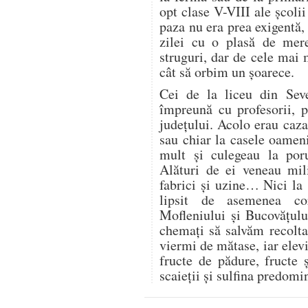
opt clase V-VIII ale școli
paza nu era prea exigentă, 
zilei cu o plasă de mer
struguri, dar de cele mai
cât să orbim un șoarece.
Cei de la liceu din Seve
împreună cu profesorii, 
județului. Acolo erau cazaț
sau chiar la casele oamen
mult și culegeau la por
Alături de ei veneau mili
fabrici și uzine… Nici la
lipsit de asemenea co
Mofleniului și Bucovățul
chemați să salvăm recolt
viermi de mătase, iar elevi
fructe de pădure, fructe 
scaieții și sulfina predom