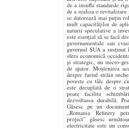
de a insufla standarde rig
de a realiza o revitalizar
se datorează mai puțin ro
mult capacităților de apli
naturii speculative a inve
este esențial să se facă dis
guvernamentale sau cvas
guvernul SUA a susținut 
sfera economică occidental
și strategic, nu micro-ges
de ajutor. Moștenirea ac
despre furtul străin orche
poveste cu tâlc despre c
este decuplată de o strat
poate facilita schimbăr
dezvoltarea durabilă. Po
Găsesc pe un document 
„Romania Refinery petr
project” găsesc următoa
electricitate este un con