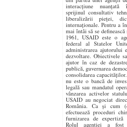
interacțiune nuanțată î
sprijinul consultativ teh
liberalizării pieței, di
internaționale. Pentru a 
mai întâi să se definească 
1961, USAID este o age
federal al Statelor Unit
administrarea ajutorului e
dezvoltare. Obiectivele s
ajutor în caz de dezastr
publică, guvernarea democ
consolidarea capacitățilo
nu este o bancă de invest
legală sau mandatul oper
vânzarea activelor statul
USAID au negociat direc
România. Ca și cum (
efectuează proceduri chi
furnizarea de expertiză 
Rolul agenției a fost 