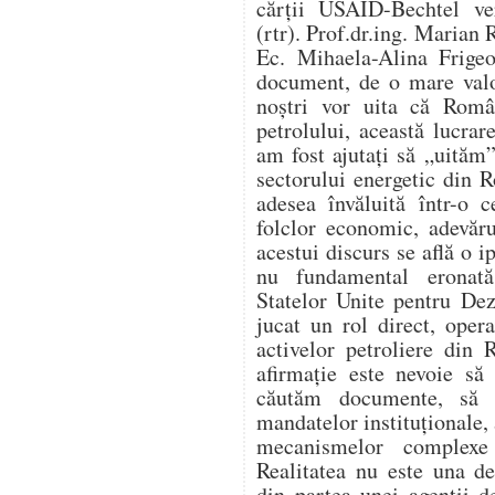
cărții USAID-Bechtel ver
(rtr). Prof.dr.ing. Marian 
Ec. Mihaela-Alina Frigeo
document, de o mare valo
noștri vor uita că Român
petrolului, această lucr
am fost ajutați să „uităm”
sectorului energetic din 
adesea învăluită într-o c
folclor economic, adevăru
acestui discurs se află o i
nu fundamental eronat
Statelor Unite pentru De
jucat un rol direct, opera
activelor petroliere din
afirmație este nevoie să
căutăm documente, să 
mandatelor instituționale, 
mecanismelor complexe 
Realitatea nu este una d
din partea unei agenții d