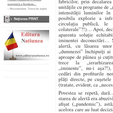
fabricilor, prin decalare
energetică a României…
unitățile cu programe de „
::
Recomandate
,
Turnul de veghe
intensității luminilor î
posibila explozie a infra
Naţiunea PRINT
circulația publică, l
colaterale”?!)… Apoi, deco
aparenta soluție echitab
iminentei deconectări… Ș
alertă, cu lăsarea unor
„dumnezei” închipuiți ai
aproape de pâinea și cuțitu
trece la „ierarhizarea
„iminente”, nu-i așa?!),
cedări din profiturile n
plăți directe, pe cușetele
(tratate, evident, ca „nece
Povestea se repetă, dară
starea de alertă era abuzi
afișat („pandemic”), astă
acelora care au luat deciz