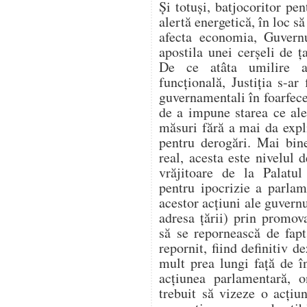
Și totuși, batjocoritor pen
alertă energetică, în loc să
afecta economia, Guvern
apostila unei cerșeli de
De ce atâta umilire a 
funcțională, Justiția s-ar 
guvernamentali în foarfecel
de a impune starea ce ale
măsuri fără a mai da expl
pentru derogări. Mai bin
real, acesta este nivelul 
vrăjitoare de la Palatu
pentru ipocrizie a parlame
acestor acțiuni ale guvern
adresa țării) prin promo
să se repornească de fap
repornit, fiind definitiv 
mult prea lungi față de 
acțiunea parlamentară, on
trebuit să vizeze o acțiu