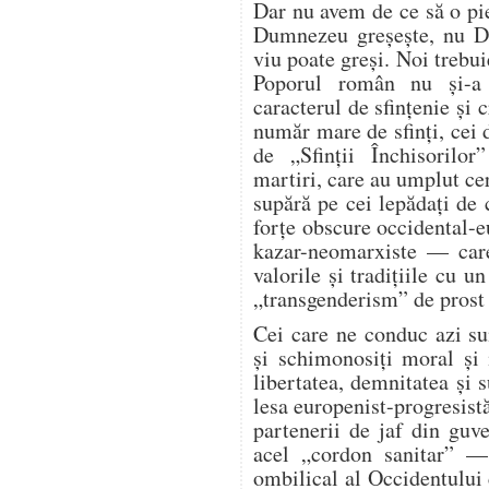
Dar nu avem de ce să o p
Dumnezeu greșește, nu Du
viu poate greși. Noi trebu
Poporul român nu și-a 
caracterul de sfințenie și
număr mare de sfinți, cei
de „Sfinții Închisorilo
martiri, care au umplut cer
supără pe cei lepădați de
forțe obscure occidental-e
kazar-neomarxiste — care
valorile și tradițiile cu 
„transgenderism” de prost 
Cei care ne conduc azi sun
și schimonosiți moral și 
libertatea, demnitatea și 
lesa europenist-progresist
partenerii de jaf din guv
acel „cordon sanitar” —
ombilical al Occidentului c