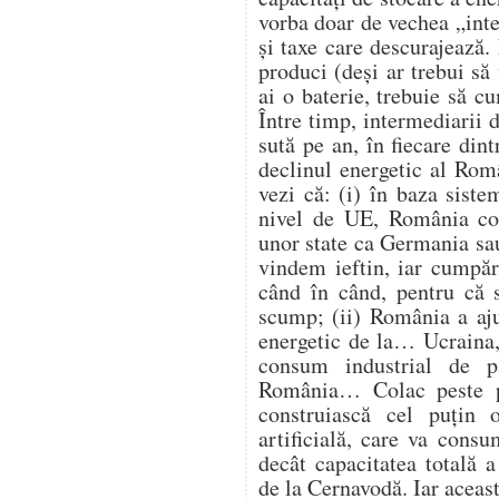
vorba doar de vechea „intel
și taxe care descurajează
produci (deși ar trebui să 
ai o baterie, trebuie să 
Între timp, intermediarii d
sută pe an, în fiecare din
declinul energetic al Româ
vezi că: (i) în baza siste
nivel de UE, România con
unor state ca Germania sau
vindem ieftin, iar cumpăr
când în când, pentru că s
scump; (ii) România a aju
energetic de la… Ucraina, 
consum industrial de p
România… Colac peste p
construiască cel puțin 
artificială, care va con
decât capacitatea totală 
de la Cernavodă. Iar aceast