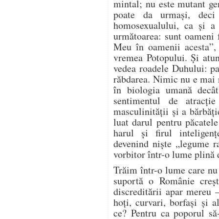
mintal; nu este mutant g
poate da urmași, deci
homosexualului, ca și a a
următoarea: sunt oameni 
Meu în oamenii acesta”,
vremea Potopului. Și atu
vedea roadele Duhului: pa
răbdarea. Nimic nu e mai 
în biologia umană decât
sentimentul de atracție
masculinității și a bărbă
luat darul pentru păcatel
harul și firul inteligen
devenind niște „legume r
vorbitor într-o lume plină 
Trăim într-o lume care nu 
suportă o Românie creșt
discreditării apar mereu 
hoți, curvari, borfași și 
ce? Pentru ca poporul să