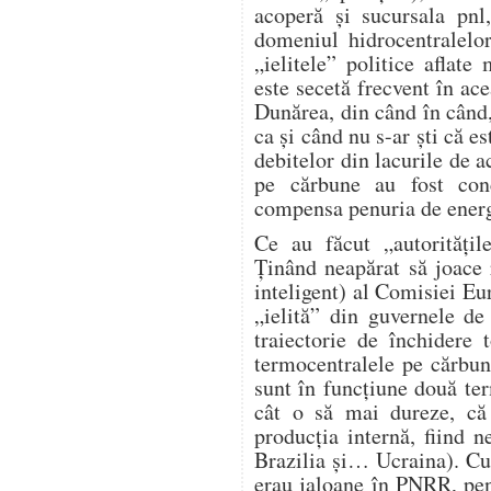
acoperă și sucursala pnl
domeniul hidrocentralelo
„ielitele” politice aflat
este secetă frecvent în ace
Dunărea, din când în când,
ca și când nu s-ar ști că e
debitelor din lacurile de 
pe cărbune au fost conc
compensa penuria de energi
Ce au făcut „autorități
Ținând neapărat să joace r
inteligent) al Comisiei Eur
„ielită” din guvernele d
traiectorie de închidere
termocentralele pe cărbu
sunt în funcțiune două te
cât o să mai dureze, c
producția internă, fiind 
Brazilia și… Ucraina). Cu
erau jaloane în PNRR, pen