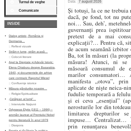
Data:
7 august 2026
Turnul de veghe
Și totuși, la ce ne trebuia
Comunicate
dacă, pe fond, tot nu pu
noi… Sau, deh’, metehnele
INSIDE
guvernanți prea ispitito
pretext de a mai cons
Dialog artistic, România și
explicații?… Pentru că, sit
Germania…
::
Reflexii vizuale
de acum seamănă izbitor 
Străin-n lume, străin acasă…
Ba, tot în măsuri (la propr
::
Colocvii literare
măsura! Atunci, ni se
Apel la Dreptate și Adevăr Istoric:
măsoară consumul de en
Elena Chiaburu despre Basarabia,
marilor consumatori… At
1940, și documentele din arhive
care contrazic Raportul Wiesel
manifesta „otova”, prin 
::
Confluenţe istorice
aplicate de niște neica-ni
Măsura gândurilor noastre…
fudulie temporară a felulu
::
Religie/Spiritualitate
și ei ceva „esențial” (ap
„Cetățean al lumii”…
::
Interviurile Naţiunii
nerosturile lor din totdea
Odysseas Elytis (1911 – 1996) –
limitarea drepturilor s
aromân laureat al Premiului Nobel
impuse… Centralizat… Î
pentru literatură în anul 1979
prin renunțarea benevol
::
Diaspora
Prostia și tăcăloșia în politica