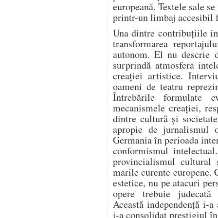
europeană. Textele sale se
printr-un limbaj accesibil 
Una dintre contribuțiile i
transformarea reportajulu
autonom. El nu descrie d
surprindă atmosfera intel
creației artistice. Intervi
oameni de teatru reprezi
Întrebările formulate e
mecanismele creației, resp
dintre cultură și societa
apropie de jurnalismul o
Germania în perioada inter
conformismul intelectual
provincialismul cultural 
marile curente europene. 
estetice, nu pe atacuri per
opere trebuie judecată e
Această independență i-a 
i-a consolidat prestigiul î