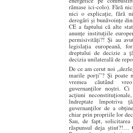
energetice pe combustibi
rămase ici-colo). Fără nic
nici o explicație, fără 
derogări și bunăvoințe din
CE a faptului că alte sta
anunțe instituțiile euro
permisivități?! Și au avut
legislația europeană, fo
dreptului de decizie a ță
decizia unilaterală de repo
De ce am cerut noi „dezle
marile porți”? Și poate 
vremea căutând vreo 
guvernanților noștri. C
acțiuni neconstituțional
îndreptate împotriva ță
guvernanților de a obține
chiar prin propriile lor dec
Sau, de fapt, solicitare
răspunsul deja știut?!… 