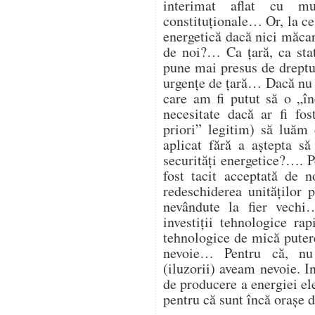
interimat aflat cu mu
constituționale… Or, la ce
energetică dacă nici măcar 
de noi?… Ca țară, ca st
pune mai presus de dreptul
urgențe de țară… Dacă nu 
care am fi putut să o „î
necesitate dacă ar fi fos
priori” legitim) să luăm 
aplicat fără a aștepta să
securități energetice?…. Pe
fost tacit acceptată de 
redeschiderea unităților
nevândute la fier vech
investiții tehnologice ra
tehnologice de mică putere
nevoie… Pentru că, nu
(iluzorii) aveam nevoie. I
de producere a energiei ele
pentru că sunt încă orașe