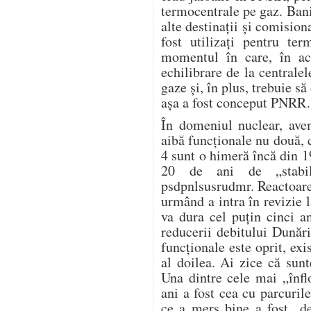
termocentrale pe gaz. Banii
alte destinații și comision
fost utilizați pentru te
momentul în care, în ac
echilibrare de la centrale
gaze și, în plus, trebuie s
așa a fost conceput PNR
În domeniul nuclear, avem
aibă funcționale nu două, c
4 sunt o himeră încă din 1
20 de ani de „stabili
psdpnlsusrudmr. Reactoare
urmând a intra în revizie l
va dura cel puțin cinci a
reducerii debitului Dunări
funcționale este oprit, exi
al doilea. Ai zice că sunt
Una dintre cele mai „înflo
ani a fost cea cu parcurile
ce a mers bine a fost „de