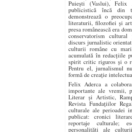
Puiești (Vaslui), Felix 
publicistică încă din t
demonstrează o preocupa
literaturii, filozofiei și 
presa românească era domi
conservatorism cultural
discurs jurnalistic orienta
culturii române cu mari
acumulată în redacțiile pu
spirit critic riguros și o
Pentru el, jurnalismul n
formă de creație intelectua
Felix Aderca a colabora
importante ale vremii, p
Literar și Artistic, Ram
Revista Fundațiilor Rega
culturale ale perioadei i
publicat: cronici literar
reportaje culturale; es
personalități ale cultur