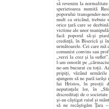
să revenim la normalitate
sperietoarea numită Ru
poporului transgender-neo
mult ca oricând, trebuie s
orice țară care se dezbină
victime ale unor manipulăr
facă poporul să-și pia
credință, în Biserică și î
următoarele. Cei care mă c
comunist convins sau prof
„verzi la crez și la suflet
l-am omorât pe „cărmaciul
ne-am bucurat cu toții. A
pripiți, văzând urmăril
ajungem să ne pară iarăși 
lui Hristos, în preoții 
neputințele lor, în „Sfi
discreditați de o societate
și-au câștigat raiul și mân
să ne recâștigăm Țara —