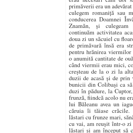
primăverii era un adevărat
culegem romaniță sau m
conducerea Doamnei Învă
Znamăn, și culegeam 
continuăm activitatea aca
doua zi un săcuiel cu flo
de primăvară însă era st
pentru hrănirea viermilor
o anumită cantitate de ou
când viermii erau mici, co
creșteau de la o zi la al
duzii de acasă și de prin
bunicii din Colibași ca s
duzi în pădure, la Cuptor
frunză, fiindcă acolo nu er
lui Băleanu avea un iag
căruia îi tăiase crăcile.
lăstari cu frunze mari, săn
cu vai, am reușit într-o z
lăstari și am început să